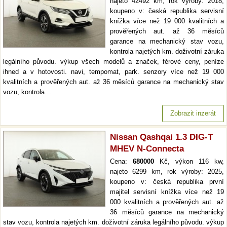
najeto 42492 km, rok výroby: 2018,
koupeno v: česká republika servisní
knížka více než 19 000 kvalitních a
prověřených aut. až 36 měsíců
garance na mechanický stav vozu,
kontrola najetých km. doživotní záruka
legálního původu. výkup všech modelů a značek, férové ceny, peníze
ihned a v hotovosti. navi, tempomat, park. senzory více než 19 000
kvalitních a prověřených aut. až 36 měsíců garance na mechanický stav
vozu, kontrola…
Zobrazit inzerát
Nissan Qashqai 1.3 DIG-T
MHEV N-Connecta
Cena:
680000
Kč, výkon 116 kw,
najeto 6299 km, rok výroby: 2025,
koupeno v: česká republika první
majitel servisní knížka více než 19
000 kvalitních a prověřených aut. až
36 měsíců garance na mechanický
stav vozu, kontrola najetých km. doživotní záruka legálního původu. výkup