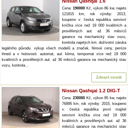
Nissan Qashqai 1.6
Cena:
190000
Kč, výkon 86 kw, najeto
121815 km, rok výroby: 2013,
koupeno v: česká republika servisní
knížka více než 19 000 kvalitních a
prověřených aut. až 36 měsíců
garance na mechanický stav vozu,
kontrola najetých km. doživotní záruka
legálního původu. výkup všech modelů a značek, férové ceny, peníze
ihned a v hotovosti. automat, aut. klima, tempomat více než 19 000
kvalitních a prověřených aut. až 36 měsíců garance na mechanický stav
vozu, kontrola…
Zobrazit inzerát
Nissan Qashqai 1.2 DIG-T
Cena:
230000
Kč, výkon 85 kw, najeto
76895 km, rok výroby: 2015, koupeno
v: česká republika první majitel
servisní knížka více než 19 000
kvalitních a prověřených aut. až 36
měsíců garance na mechanický stav