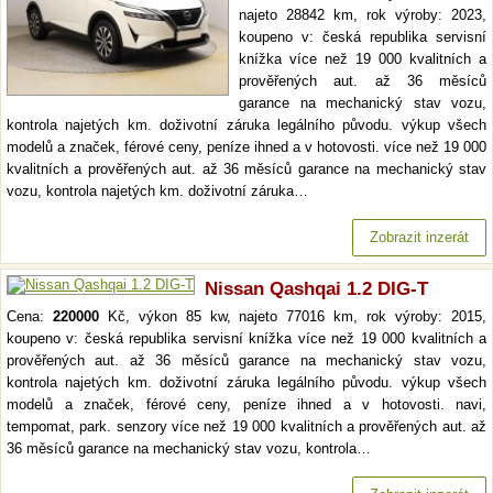
najeto 28842 km, rok výroby: 2023,
koupeno v: česká republika servisní
knížka více než 19 000 kvalitních a
prověřených aut. až 36 měsíců
garance na mechanický stav vozu,
kontrola najetých km. doživotní záruka legálního původu. výkup všech
modelů a značek, férové ceny, peníze ihned a v hotovosti. více než 19 000
kvalitních a prověřených aut. až 36 měsíců garance na mechanický stav
vozu, kontrola najetých km. doživotní záruka…
Zobrazit inzerát
Nissan Qashqai 1.2 DIG-T
Cena:
220000
Kč, výkon 85 kw, najeto 77016 km, rok výroby: 2015,
koupeno v: česká republika servisní knížka více než 19 000 kvalitních a
prověřených aut. až 36 měsíců garance na mechanický stav vozu,
kontrola najetých km. doživotní záruka legálního původu. výkup všech
modelů a značek, férové ceny, peníze ihned a v hotovosti. navi,
tempomat, park. senzory více než 19 000 kvalitních a prověřených aut. až
36 měsíců garance na mechanický stav vozu, kontrola…