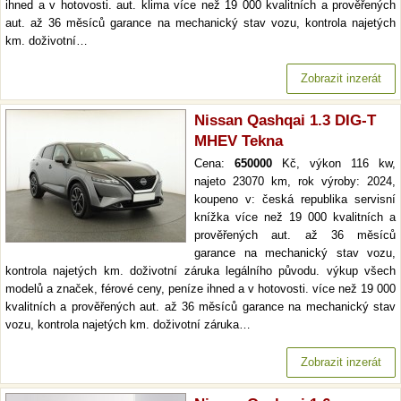
ihned a v hotovosti. aut. klima více než 19 000 kvalitních a prověřených
aut. až 36 měsíců garance na mechanický stav vozu, kontrola najetých
km. doživotní…
Zobrazit inzerát
Nissan Qashqai 1.3 DIG-T
MHEV Tekna
Cena:
650000
Kč, výkon 116 kw,
najeto 23070 km, rok výroby: 2024,
koupeno v: česká republika servisní
knížka více než 19 000 kvalitních a
prověřených aut. až 36 měsíců
garance na mechanický stav vozu,
kontrola najetých km. doživotní záruka legálního původu. výkup všech
modelů a značek, férové ceny, peníze ihned a v hotovosti. více než 19 000
kvalitních a prověřených aut. až 36 měsíců garance na mechanický stav
vozu, kontrola najetých km. doživotní záruka…
Zobrazit inzerát