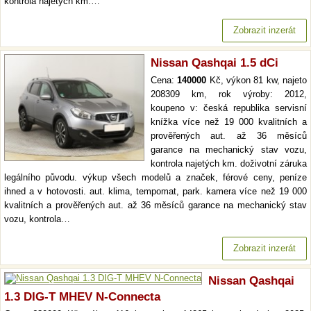
kontrola najetých km.…
Zobrazit inzerát
Nissan Qashqai 1.5 dCi
Cena:
140000
Kč, výkon 81 kw, najeto
208309 km, rok výroby: 2012,
koupeno v: česká republika servisní
knížka více než 19 000 kvalitních a
prověřených aut. až 36 měsíců
garance na mechanický stav vozu,
kontrola najetých km. doživotní záruka
legálního původu. výkup všech modelů a značek, férové ceny, peníze
ihned a v hotovosti. aut. klima, tempomat, park. kamera více než 19 000
kvalitních a prověřených aut. až 36 měsíců garance na mechanický stav
vozu, kontrola…
Zobrazit inzerát
Nissan Qashqai
1.3 DIG-T MHEV N-Connecta