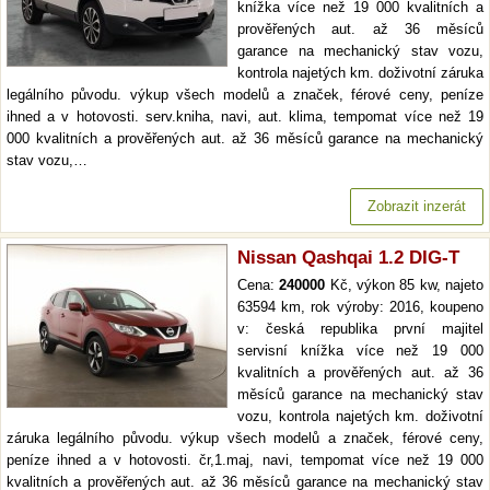
knížka více než 19 000 kvalitních a
prověřených aut. až 36 měsíců
garance na mechanický stav vozu,
kontrola najetých km. doživotní záruka
legálního původu. výkup všech modelů a značek, férové ceny, peníze
ihned a v hotovosti. serv.kniha, navi, aut. klima, tempomat více než 19
000 kvalitních a prověřených aut. až 36 měsíců garance na mechanický
stav vozu,…
Zobrazit inzerát
Nissan Qashqai 1.2 DIG-T
Cena:
240000
Kč, výkon 85 kw, najeto
63594 km, rok výroby: 2016, koupeno
v: česká republika první majitel
servisní knížka více než 19 000
kvalitních a prověřených aut. až 36
měsíců garance na mechanický stav
vozu, kontrola najetých km. doživotní
záruka legálního původu. výkup všech modelů a značek, férové ceny,
peníze ihned a v hotovosti. čr,1.maj, navi, tempomat více než 19 000
kvalitních a prověřených aut. až 36 měsíců garance na mechanický stav