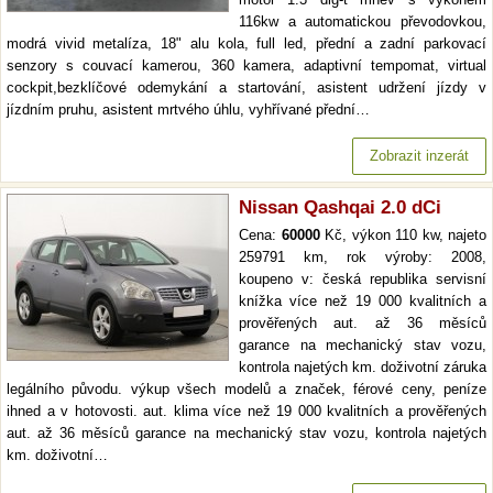
116kw a automatickou převodovkou,
modrá vivid metalíza, 18" alu kola, full led, přední a zadní parkovací
senzory s couvací kamerou, 360 kamera, adaptivní tempomat, virtual
cockpit,bezklíčové odemykání a startování, asistent udržení jízdy v
jízdním pruhu, asistent mrtvého úhlu, vyhřívané přední…
Zobrazit inzerát
Nissan Qashqai 2.0 dCi
Cena:
60000
Kč, výkon 110 kw, najeto
259791 km, rok výroby: 2008,
koupeno v: česká republika servisní
knížka více než 19 000 kvalitních a
prověřených aut. až 36 měsíců
garance na mechanický stav vozu,
kontrola najetých km. doživotní záruka
legálního původu. výkup všech modelů a značek, férové ceny, peníze
ihned a v hotovosti. aut. klima více než 19 000 kvalitních a prověřených
aut. až 36 měsíců garance na mechanický stav vozu, kontrola najetých
km. doživotní…