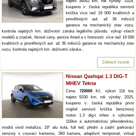
najeto 34052 km, rok výroby: 2024,
koupeno v: česká republika servisní
knížka více než 19 000 kvalitních a
prověřených aut. až 36 měsíců
garance na mechanický stav vozu,
kontrola najetých km. doživotní záruka legálního původu. výkup všech
modelů a značek, férové ceny, peníze ihned a v hotovosti. více než 19 000
kvalitních a prověřených aut. až 36 měsíců garance na mechanický stav
vozu, kontrola najetých km. doživotní záruka…
Zobrazit inzerát
Nissan Qashqai 1.3 DIG-T
MHEV Tekna
Cena:
720000
Kč, výkon 116 kw,
najeto 5030 km, rok výroby: 2025,
koupeno v: česká republika první
majitel servisní knížka benzinový
motor 1.3 dig-t mhev s výkonem
116kw a automatickou převodovkou,
modrá vivid metalíza, 19" alu kola, full led, přední a zadní parkovací
senzory s couvací kamerou, 360 kamera, adaptivní tempomat, virtual