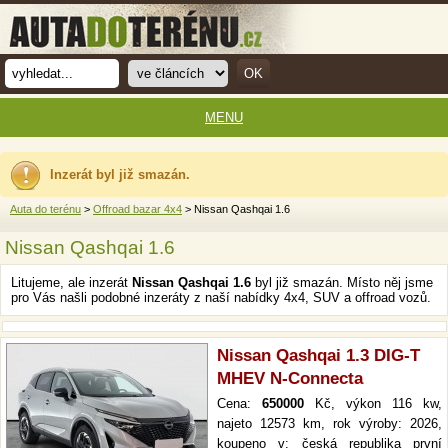
MENU
Inzerát byl již smazán.
Auta do terénu
>
Offroad bazar 4x4
> Nissan Qashqai 1.6
Nissan Qashqai 1.6
Litujeme, ale inzerát
Nissan Qashqai 1.6
byl již smazán. Místo něj jsme
pro Vás našli podobné inzeráty z naší nabídky 4x4, SUV a offroad vozů.
Nissan Qashqai 1.3 DIG-T
MHEV N-Connecta
Cena:
650000
Kč, výkon 116 kw,
najeto 12573 km, rok výroby: 2026,
koupeno v: česká republika první