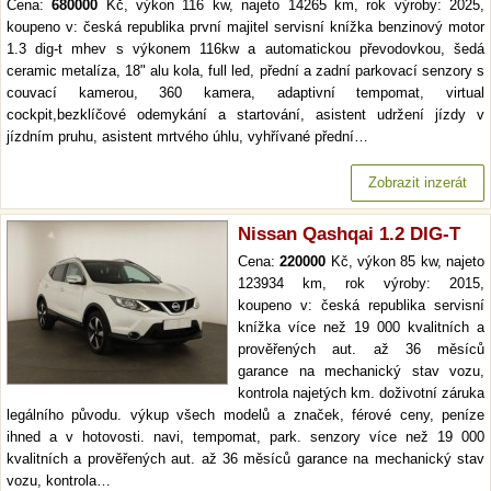
Cena:
680000
Kč, výkon 116 kw, najeto 14265 km, rok výroby: 2025,
koupeno v: česká republika první majitel servisní knížka benzinový motor
1.3 dig-t mhev s výkonem 116kw a automatickou převodovkou, šedá
ceramic metalíza, 18" alu kola, full led, přední a zadní parkovací senzory s
couvací kamerou, 360 kamera, adaptivní tempomat, virtual
cockpit,bezklíčové odemykání a startování, asistent udržení jízdy v
jízdním pruhu, asistent mrtvého úhlu, vyhřívané přední…
Zobrazit inzerát
Nissan Qashqai 1.2 DIG-T
Cena:
220000
Kč, výkon 85 kw, najeto
123934 km, rok výroby: 2015,
koupeno v: česká republika servisní
knížka více než 19 000 kvalitních a
prověřených aut. až 36 měsíců
garance na mechanický stav vozu,
kontrola najetých km. doživotní záruka
legálního původu. výkup všech modelů a značek, férové ceny, peníze
ihned a v hotovosti. navi, tempomat, park. senzory více než 19 000
kvalitních a prověřených aut. až 36 měsíců garance na mechanický stav
vozu, kontrola…