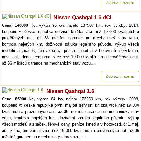
Zobrazit inzerát
Nissan Qashqai 1.6 dCi
Cena:
140000
Kč, výkon 96 kw, najeto 187507 km, rok výroby: 2014,
koupeno v: česká republika servisní knížka více než 19 000 kvalitních a
prověřených aut. až 36 měsíců garance na mechanický stav vozu,
kontrola najetých km. doživotní záruka legálního původu. výkup všech
modelů a značek, férové ceny, peníze ihned a v hotovosti. serv.kniha,
navi, aut. klima, tempomat více než 19 000 kvalitních a prověřených aut.
až 36 měsíců garance na mechanický stav vozu,…
Zobrazit inzerát
Nissan Qashqai 1.6
Cena:
85000
Kč, výkon 84 kw, najeto 173250 km, rok výroby: 2008,
koupeno v: česká republika první majitel servisní knížka více než 19 000
kvalitních a prověřených aut. až 36 měsíců garance na mechanický stav
vozu, kontrola najetých km. doživotní záruka legálního původu. výkup
všech modelů a značek, férové ceny, peníze ihned a v hotovosti. čr,1.maj,
aut. klima, tempomat více než 19 000 kvalitních a prověřených aut. až 36
měsíců garance na mechanický stav vozu,…