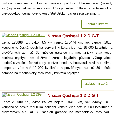
historie (servisní knížka) a veškerá palubní dokumentace (návody
atd.).výbava tekna s motorem 1.3dig-t mhev 116kw s automatickou
převodovkou, cena nového vozu 969.890kč, barva šedá ceramic…
Zobrazit inzerát
Nissan Qashqai 1.2 DIG-T
Cena:
170000
Kč, výkon 85 kw, najeto 176474 km, rok výroby: 2016,
koupeno v: česká republika servisní knížka více než 19 000 kvalitních a
prověřených aut. až 36 měsíců garance na mechanický stav vozu,
kontrola najetých km. doživotní záruka legálního původu. výkup všech
modelů a značek, férové ceny, peníze ihned a v hotovosti. navi, aut. klima,
tempomat více než 19 000 kvalitních a prověřených aut. až 36 měsíců
garance na mechanický stav vozu, kontrola najetých…
Zobrazit inzerát
Nissan Qashqai 1.2 DIG-T
Cena:
210000
Kč, výkon 85 kw, najeto 101451 km, rok výroby: 2015,
koupeno v: česká republika servisní knížka více než 19 000 kvalitních a
prověřených aut. až 36 měsíců garance na mechanický stav vozu,