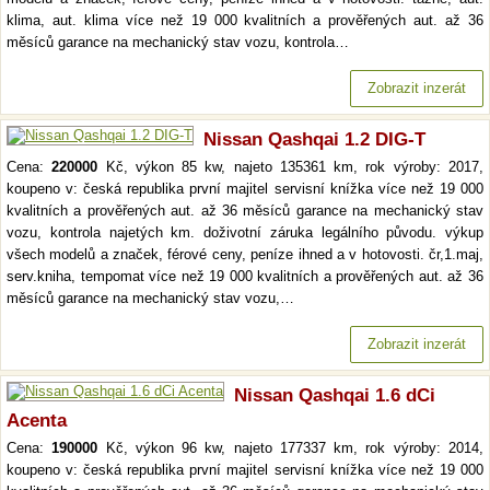
klima, aut. klima více než 19 000 kvalitních a prověřených aut. až 36
měsíců garance na mechanický stav vozu, kontrola…
Zobrazit inzerát
Nissan Qashqai 1.2 DIG-T
Cena:
220000
Kč, výkon 85 kw, najeto 135361 km, rok výroby: 2017,
koupeno v: česká republika první majitel servisní knížka více než 19 000
kvalitních a prověřených aut. až 36 měsíců garance na mechanický stav
vozu, kontrola najetých km. doživotní záruka legálního původu. výkup
všech modelů a značek, férové ceny, peníze ihned a v hotovosti. čr,1.maj,
serv.kniha, tempomat více než 19 000 kvalitních a prověřených aut. až 36
měsíců garance na mechanický stav vozu,…
Zobrazit inzerát
Nissan Qashqai 1.6 dCi
Acenta
Cena:
190000
Kč, výkon 96 kw, najeto 177337 km, rok výroby: 2014,
koupeno v: česká republika první majitel servisní knížka více než 19 000