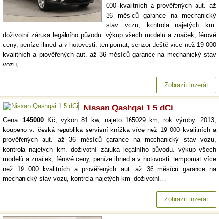
000 kvalitních a prověřených aut. až
36 měsíců garance na mechanický
stav vozu, kontrola najetých km.
doživotní záruka legálního původu. výkup všech modelů a značek, férové
ceny, peníze ihned a v hotovosti. tempomat, senzor deště více než 19 000
kvalitních a prověřených aut. až 36 měsíců garance na mechanický stav
vozu,…
Zobrazit inzerát
Nissan Qashqai 1.5 dCi
Cena:
145000
Kč, výkon 81 kw, najeto 165029 km, rok výroby: 2013,
koupeno v: česká republika servisní knížka více než 19 000 kvalitních a
prověřených aut. až 36 měsíců garance na mechanický stav vozu,
kontrola najetých km. doživotní záruka legálního původu. výkup všech
modelů a značek, férové ceny, peníze ihned a v hotovosti. tempomat více
než 19 000 kvalitních a prověřených aut. až 36 měsíců garance na
mechanický stav vozu, kontrola najetých km. doživotní…
Zobrazit inzerát