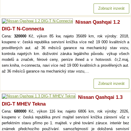
Zobrazit inzerát
Nissan Qashqai 1.2
DIG-T N-Connecta
Cena:
320000
Kč, výkon 85 kw, najeto 35689 km, rok výroby: 2018,
koupeno v: česká republika servisní knížka více než 19 000 kvalitních a
prověřených aut. až 36 měsíců garance na mechanický stav vozu,
kontrola najetých km. doživotní záruka legálního původu. výkup všech
modelů a značek, férové ceny, peníze ihned a v hotovosti. čr,2.maj,
serv.kniha, n-connecta, navi více než 19 000 kvalitních a prověřených aut.
až 36 měsíců garance na mechanický stav vozu,…
Zobrazit inzerát
Nissan Qashqai 1.3
DIG-T MHEV Tekna
Cena:
680000
Kč, výkon 116 kw, najeto 6806 km, rok výroby: 2026,
koupeno v: česká republika první majitel servisní knížka zánovní vůz v
perfektním stavu přímo po 1. majiteli. v plné tovární záruce. interiér bez
známek předchozího používání. samozřejmostí je doložená servisní