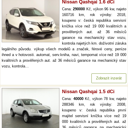
Nissan Qashqai 1.6 dCi
Cena:
290000
Kč, výkon 96 kw, najeto
160716 km, rok výroby: 2018,
koupeno v: česká republika servisní
knížka více než 19 000 kvalitních a
prověřených aut. až 36 měsíců
garance na mechanický stav vozu,
kontrola najetých km. doživotní záruka
legálního původu. výkup všech modelů a značek, férové ceny, peníze
ihned a v hotovosti. automat, serv.kniha, navi, tempomat více než 19 000
kvalitních a prověřených aut. až 36 měsíců garance na mechanický stav
vozu, kontrola…
Zobrazit inzerát
Nissan Qashqai 1.5 dCi
Cena:
40000
Kč, výkon 78 kw, najeto
288346 km, rok výroby: 2008,
koupeno v: česká republika první
majitel servisní knížka více než 19
000 kvalitních a prověřených aut. až
36 měsíců garance na mechanický