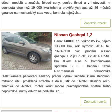
všech modelů a značek, férové ceny, peníze ihned a v hotovosti. n-
connecta více než 19 000 kvalitních a prověřených aut. až 36 měsíců
garance na mechanický stav vozu, kontrola najetých…
Zobrazit inzerát
Nissan Qashqai 1,2
Cena:
140000
Kč, výkon 85 kw, najeto
135000 km, rok výroby: 2014, tel:
737867110 okr: prodám nissan
qashqai 1 2 j11 d d01 r.v.2014 135tis.
km 85kw euro 5 kombinovaná
spotřeba 5 6 l benzinu tažné
6.st.manuálni převodovka
360st.kamera parkovací senzory přední výhřev sedadel klima sledování
mrtvého úhlu prosklená střecha a další. stk do 11/2026 dálniční roční
známka do 4/2027. motor kouří modře pravděpodobně špatné turbo
nepojízdné. nutný odvoz na podvalu. zn.…
Zobrazit inzerát