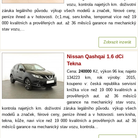
vozu, kontrola najetých km. doživotní
záruka legálního původu. výkup všech modelů a značek, férové ceny,
peníze ihned a v hotovosti. čr,1.maj, serv.kniha, tempomat více než 19
000 kvalitních a prověřených aut. až 36 měsíců garance na mechanický
stav vozu,…
Zobrazit inzerát
Nissan Qashqai 1.6 dCi
Tekna
Cena:
240000
Kč, výkon 96 kw, najeto
134223 km, rok výroby: 2015,
koupeno v: česká republika servisní
knížka více než 19 000 kvalitních a
prověřených aut. až 36 měsíců
garance na mechanický stav vozu,
kontrola najetých km. doživotní záruka legálního původu. výkup všech
modelů a značek, férové ceny, peníze ihned a v hotovosti. serv.kniha,
tekna, kůže, navi více než 19 000 kvalitních a prověřených aut. až 36
měsíců garance na mechanický stav vozu, kontrola…