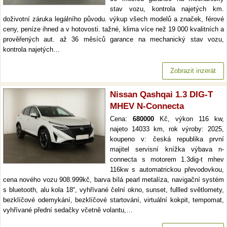
stav vozu, kontrola najetých km.
doživotní záruka legálního původu. výkup všech modelů a značek, férové
ceny, peníze ihned a v hotovosti. tažné, klima více než 19 000 kvalitních a
prověřených aut. až 36 měsíců garance na mechanický stav vozu,
kontrola najetých…
Zobrazit inzerát
Nissan Qashqai 1.3 DIG-T
MHEV N-Connecta
Cena:
680000
Kč, výkon 116 kw,
najeto 14033 km, rok výroby: 2025,
koupeno v: česká republika první
majitel servisní knížka výbava n-
connecta s motorem 1.3dig-t mhev
116kw s automatrickou převodovkou,
cena nového vozu 908.999kč, barva bílá pearl metalíza, navigační systém
s bluetooth, alu kola 18“, vyhřívané čelní okno, sunset, fullled světlomety,
bezklíčové odemykání, bezklíčové startování, virtuální kokpit, tempomat,
vyhřívané přední sedačky včetně volantu,…