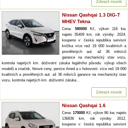
Zobrazit inzerát
Nissan Qashqai 1.3 DIG-T
MHEV Tekna
Cena:
580000
Kč, výkon 116 kw,
najeto 35409 km, rok výroby: 2024,
koupeno v: česká republika servisní
knížka více než 19 000 kvalitních a
prověřených aut. až 36 měsíců
garance na mechanický stav vozu,
kontrola najetých km. doživotní záruka legálního původu. výkup všech
modelů a značek, férové ceny, peníze ihned a v hotovosti. více než 19 000
kvalitních a prověřených aut. až 36 měsíců garance na mechanický stav
vozu, kontrola najetých km. doživotní záruka…
Zobrazit inzerát
Nissan Qashqai 1.6
Cena:
170000
Kč, výkon 86 kw, najeto
136836 km, rok výroby: 2012,
koupeno v: česká republika servisní