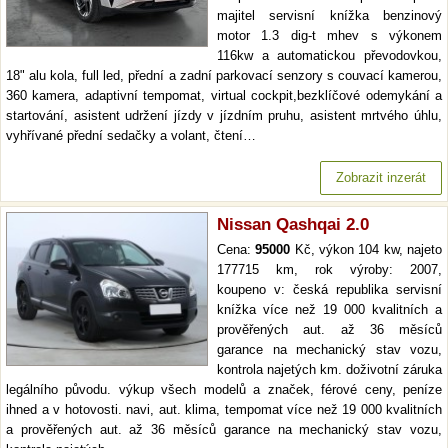
majitel servisní knížka benzinový
motor 1.3 dig-t mhev s výkonem
116kw a automatickou převodovkou,
18" alu kola, full led, přední a zadní parkovací senzory s couvací kamerou,
360 kamera, adaptivní tempomat, virtual cockpit,bezklíčové odemykání a
startování, asistent udržení jízdy v jízdním pruhu, asistent mrtvého úhlu,
vyhřívané přední sedačky a volant, čtení…
Zobrazit inzerát
Nissan Qashqai 2.0
Cena:
95000
Kč, výkon 104 kw, najeto
177715 km, rok výroby: 2007,
koupeno v: česká republika servisní
knížka více než 19 000 kvalitních a
prověřených aut. až 36 měsíců
garance na mechanický stav vozu,
kontrola najetých km. doživotní záruka
legálního původu. výkup všech modelů a značek, férové ceny, peníze
ihned a v hotovosti. navi, aut. klima, tempomat více než 19 000 kvalitních
a prověřených aut. až 36 měsíců garance na mechanický stav vozu,