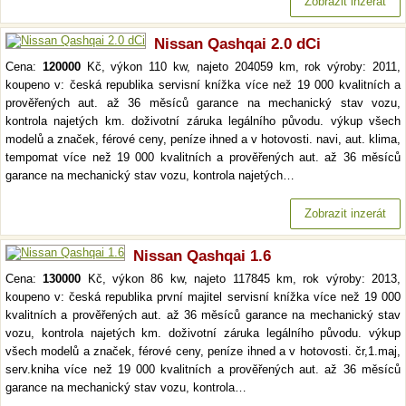
Zobrazit inzerát
Nissan Qashqai 2.0 dCi
Cena:
120000
Kč, výkon 110 kw, najeto 204059 km, rok výroby: 2011,
koupeno v: česká republika servisní knížka více než 19 000 kvalitních a
prověřených aut. až 36 měsíců garance na mechanický stav vozu,
kontrola najetých km. doživotní záruka legálního původu. výkup všech
modelů a značek, férové ceny, peníze ihned a v hotovosti. navi, aut. klima,
tempomat více než 19 000 kvalitních a prověřených aut. až 36 měsíců
garance na mechanický stav vozu, kontrola najetých…
Zobrazit inzerát
Nissan Qashqai 1.6
Cena:
130000
Kč, výkon 86 kw, najeto 117845 km, rok výroby: 2013,
koupeno v: česká republika první majitel servisní knížka více než 19 000
kvalitních a prověřených aut. až 36 měsíců garance na mechanický stav
vozu, kontrola najetých km. doživotní záruka legálního původu. výkup
všech modelů a značek, férové ceny, peníze ihned a v hotovosti. čr,1.maj,
serv.kniha více než 19 000 kvalitních a prověřených aut. až 36 měsíců
garance na mechanický stav vozu, kontrola…