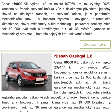
Cena:
470000
Kč, výkon 140 kw, najeto 107069 km, rok výroby: 2023,
koupeno v: francie servisní knížka vůz s doloženým původem, ježděný
hlavně na dlouhých trasách, se servisní knihou, je v perfektním
mechanickém stavu, s bohatou výbavou: navigace, automatická
klimatizace, hlavní světlomety s led technologií, parkovací senzory. více
než 19 000 kvalitních a prověřených aut. až 36 měsíců garance na
mechanický stav vozu, kontrola najetých km. doživotní záruka…
Zobrazit inzerát
Nissan Qashqai 1.6
Cena:
80000
Kč, výkon 86 kw, najeto
239477 km, rok výroby: 2013,
koupeno v: česká republika servisní
knížka více než 19 000 kvalitních a
prověřených aut. až 36 měsíců
garance na mechanický stav vozu,
kontrola najetých km. doživotní záruka
legálního původu. výkup všech modelů a značek, férové ceny, peníze
ihned a v hotovosti. čr,2.maj, klima více než 19 000 kvalitních a
prověřených aut. až 36 měsíců garance na mechanický stav vozu,