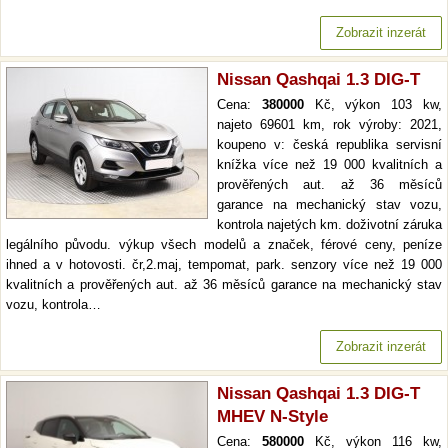
Zobrazit inzerát
Nissan Qashqai 1.3 DIG-T
Cena:
380000
Kč, výkon 103 kw,
najeto 69601 km, rok výroby: 2021,
koupeno v: česká republika servisní
knížka více než 19 000 kvalitních a
prověřených aut. až 36 měsíců
garance na mechanický stav vozu,
kontrola najetých km. doživotní záruka
legálního původu. výkup všech modelů a značek, férové ceny, peníze
ihned a v hotovosti. čr,2.maj, tempomat, park. senzory více než 19 000
kvalitních a prověřených aut. až 36 měsíců garance na mechanický stav
vozu, kontrola…
Zobrazit inzerát
Nissan Qashqai 1.3 DIG-T
MHEV N-Style
Cena:
580000
Kč, výkon 116 kw,