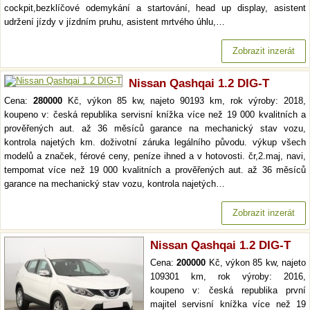
cockpit,bezklíčové odemykání a startování, head up display, asistent
udržení jízdy v jízdním pruhu, asistent mrtvého úhlu,…
Zobrazit inzerát
Nissan Qashqai 1.2 DIG-T
Cena:
280000
Kč, výkon 85 kw, najeto 90193 km, rok výroby: 2018,
koupeno v: česká republika servisní knížka více než 19 000 kvalitních a
prověřených aut. až 36 měsíců garance na mechanický stav vozu,
kontrola najetých km. doživotní záruka legálního původu. výkup všech
modelů a značek, férové ceny, peníze ihned a v hotovosti. čr,2.maj, navi,
tempomat více než 19 000 kvalitních a prověřených aut. až 36 měsíců
garance na mechanický stav vozu, kontrola najetých…
Zobrazit inzerát
Nissan Qashqai 1.2 DIG-T
Cena:
200000
Kč, výkon 85 kw, najeto
109301 km, rok výroby: 2016,
koupeno v: česká republika první
majitel servisní knížka více než 19