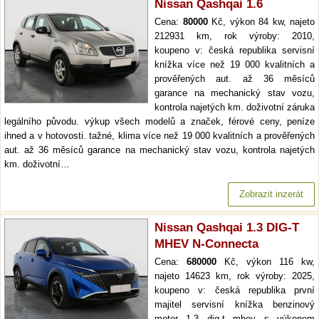
Nissan Qashqai 1.6
Cena:
80000
Kč, výkon 84 kw, najeto
212931 km, rok výroby: 2010,
koupeno v: česká republika servisní
knížka více než 19 000 kvalitních a
prověřených aut. až 36 měsíců
garance na mechanický stav vozu,
kontrola najetých km. doživotní záruka
legálního původu. výkup všech modelů a značek, férové ceny, peníze
ihned a v hotovosti. tažné, klima více než 19 000 kvalitních a prověřených
aut. až 36 měsíců garance na mechanický stav vozu, kontrola najetých
km. doživotní…
Zobrazit inzerát
Nissan Qashqai 1.3 DIG-T
MHEV N-Connecta
Cena:
680000
Kč, výkon 116 kw,
najeto 14623 km, rok výroby: 2025,
koupeno v: česká republika první
majitel servisní knížka benzinový
motor 1.3 dig-t mhev s výkonem