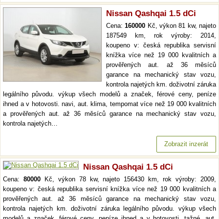
Nissan Qashqai 1.5 dCi
Cena:
160000
Kč, výkon 81 kw, najeto
187549 km, rok výroby: 2014,
koupeno v: česká republika servisní
knížka více než 19 000 kvalitních a
prověřených aut. až 36 měsíců
garance na mechanický stav vozu,
kontrola najetých km. doživotní záruka
legálního původu. výkup všech modelů a značek, férové ceny, peníze
ihned a v hotovosti. navi, aut. klima, tempomat více než 19 000 kvalitních
a prověřených aut. až 36 měsíců garance na mechanický stav vozu,
kontrola najetých…
Zobrazit inzerát
Nissan Qashqai 1.5 dCi
Cena:
80000
Kč, výkon 78 kw, najeto 156430 km, rok výroby: 2009,
koupeno v: česká republika servisní knížka více než 19 000 kvalitních a
prověřených aut. až 36 měsíců garance na mechanický stav vozu,
kontrola najetých km. doživotní záruka legálního původu. výkup všech
modelů a značek, férové ceny, peníze ihned a v hotovosti. tažné, aut.