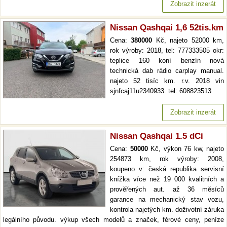
Zobrazit inzerát
Nissan Qashqai 1,6 52tis.km
Cena:
380000
Kč, najeto 52000 km,
rok výroby: 2018, tel: 777333505 okr:
teplice 160 koní benzín nová
technická dab rádio carplay manual.
najeto 52 tisíc km. r.v. 2018 vin
sjnfcaj11u2340933. tel: 608823513
Zobrazit inzerát
Nissan Qashqai 1.5 dCi
Cena:
50000
Kč, výkon 76 kw, najeto
254873 km, rok výroby: 2008,
koupeno v: česká republika servisní
knížka více než 19 000 kvalitních a
prověřených aut. až 36 měsíců
garance na mechanický stav vozu,
kontrola najetých km. doživotní záruka
legálního původu. výkup všech modelů a značek, férové ceny, peníze