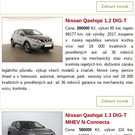
Zobrazit inzerát
Nissan Qashqai 1.2 DIG-T
Cena:
280000
Kč, výkon 85 kw, najeto
99177 km, rok výroby: 2017, koupeno
v: česká republika servisní knížka
více než 19 000 kvalitních a
prověřených aut. až 36 měsíců
garance na mechanický stav vozu,
kontrola najetých km. doživotní záruka
legálního původu. výkup všech modelů a značek, férové ceny, peníze
ihned a v hotovosti. automat, tempomat, park. senzory více než 19 000
kvalitních a prověřených aut. až 36 měsíců garance na mechanický stav
vozu, kontrola…
Zobrazit inzerát
Nissan Qashqai 1.3 DIG-T
MHEV N-Connecta
Cena:
580000
Kč, výkon 116 kw,