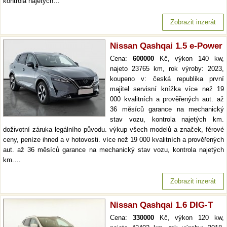
kontrola najetých…
Zobrazit inzerát
Nissan Qashqai 1.5 e-Power
Cena:
600000
Kč, výkon 140 kw,
najeto 23765 km, rok výroby: 2023,
koupeno v: česká republika první
majitel servisní knížka více než 19
000 kvalitních a prověřených aut. až
36 měsíců garance na mechanický
stav vozu, kontrola najetých km.
doživotní záruka legálního původu. výkup všech modelů a značek, férové
ceny, peníze ihned a v hotovosti. více než 19 000 kvalitních a prověřených
aut. až 36 měsíců garance na mechanický stav vozu, kontrola najetých
km.…
Zobrazit inzerát
Nissan Qashqai 1.6 DIG-T
Cena:
330000
Kč, výkon 120 kw,