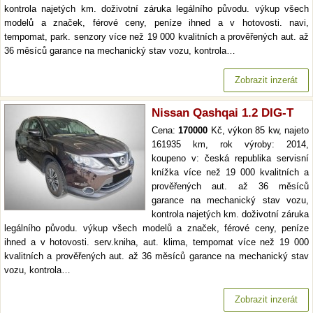
kontrola najetých km. doživotní záruka legálního původu. výkup všech
modelů a značek, férové ceny, peníze ihned a v hotovosti. navi,
tempomat, park. senzory více než 19 000 kvalitních a prověřených aut. až
36 měsíců garance na mechanický stav vozu, kontrola…
Zobrazit inzerát
Nissan Qashqai 1.2 DIG-T
Cena:
170000
Kč, výkon 85 kw, najeto
161935 km, rok výroby: 2014,
koupeno v: česká republika servisní
knížka více než 19 000 kvalitních a
prověřených aut. až 36 měsíců
garance na mechanický stav vozu,
kontrola najetých km. doživotní záruka
legálního původu. výkup všech modelů a značek, férové ceny, peníze
ihned a v hotovosti. serv.kniha, aut. klima, tempomat více než 19 000
kvalitních a prověřených aut. až 36 měsíců garance na mechanický stav
vozu, kontrola…
Zobrazit inzerát