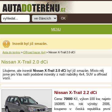
MENU
Inzerát byl již smazán.
Auta do terénu
>
Offroad bazar 4x4
> Nissan X-Trail 2.0 dCi
Nissan X-Trail 2.0 dCi
Litujeme, ale inzerát
Nissan X-Trail 2.0 dCi
byl již smazán. Místo něj
jsme pro Vás našli podobné inzeráty z naší nabídky 4x4, SUV a offroad
vozů.
Nissan X-Trail 2.2 dCi
Cena:
70000
Kč, výkon 100 kw, najeto
160885 km, rok výroby: 2006,
koupeno v: česká republika první