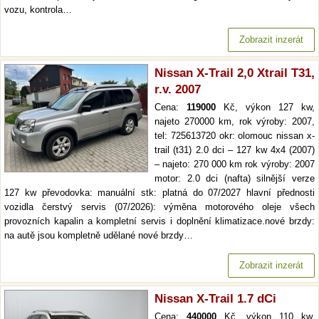
vozu, kontrola…
Zobrazit inzerát
Nissan X-Trail 2,0 Xtrail T31,
r.v. 2007
Cena:
119000
Kč, výkon 127 kw,
najeto 270000 km, rok výroby: 2007,
tel: 725613720 okr: olomouc nissan x-
trail (t31) 2.0 dci – 127 kw 4x4 (2007)
– najeto: 270 000 km rok výroby: 2007
motor: 2.0 dci (nafta) silnější verze
127 kw převodovka: manuální stk: platná do 07/2027 hlavní přednosti
vozidla čerstvý servis (07/2026): výměna motorového oleje všech
provozních kapalin a kompletní servis i doplnění klimatizace.nové brzdy:
na autě jsou kompletně udělané nové brzdy…
Zobrazit inzerát
Nissan X-Trail 1.7 dCi
Cena:
440000
Kč, výkon 110 kw,