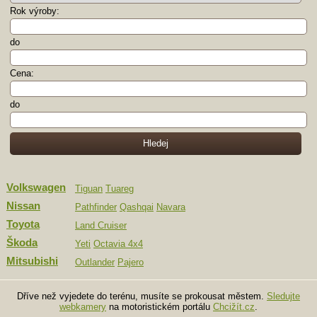
Rok výroby:
do
Cena:
do
Volkswagen
Tiguan
Tuareg
Nissan
Pathfinder
Qashqai
Navara
Toyota
Land Cruiser
Škoda
Yeti
Octavia 4x4
Mitsubishi
Outlander
Pajero
Dříve než vyjedete do terénu, musíte se prokousat městem.
Sledujte
webkamery
na motoristickém portálu
Chcižít.cz
.