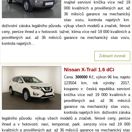
majitel servisní knížka více než 19
000 kvalitních a prověřených aut. až
36 měsíců garance na mechanický
stav vozu, kontrola najetých km.
doživotní záruka legálního původu. výkup všech modelů a značek, férové
ceny, peníze ihned a v hotovosti. tažné, klima více než 19 000 kvalitních a
prověřených aut. až 36 měsíců garance na mechanický stav vozu,
kontrola najetých…
Zobrazit inzerát
Nissan X-Trail 1.6 dCi
Cena:
300000
Kč, výkon 96 kw, najeto
123504 km, rok výroby: 2017,
koupeno v: česká republika servisní
knížka více než 19 000 kvalitních a
prověřených aut. až 36 měsíců
garance na mechanický stav vozu,
kontrola najetých km. doživotní záruka
legálního původu. výkup všech modelů a značek, férové ceny, peníze
ihned a v hotovosti. navi, tempomat, park. senzory více než 19 000
kvalitních a prověřených aut. až 36 měsíců garance na mechanický stav