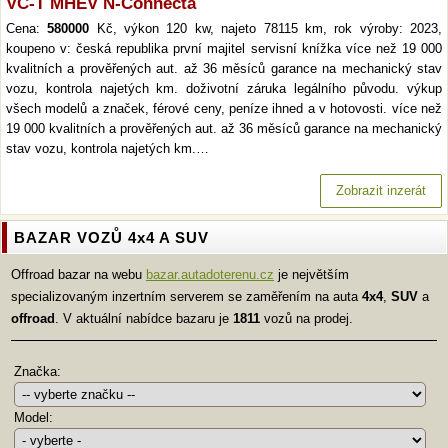
VC-T MHEV N-Connecta
Cena:
580000
Kč, výkon 120 kw, najeto 78115 km, rok výroby: 2023,
koupeno v: česká republika první majitel servisní knížka více než 19 000
kvalitních a prověřených aut. až 36 měsíců garance na mechanický stav
vozu, kontrola najetých km. doživotní záruka legálního původu. výkup
všech modelů a značek, férové ceny, peníze ihned a v hotovosti. více než
19 000 kvalitních a prověřených aut. až 36 měsíců garance na mechanický
stav vozu, kontrola najetých km.…
Zobrazit inzerát
BAZAR VOZŮ 4x4 A SUV
Offroad bazar na webu
bazar.autadoterenu.cz
je největším
specializovaným inzertním serverem se zaměřením na auta
4x4
,
SUV
a
offroad
. V aktuální nabídce bazaru je
1811
vozů na prodej.
Značka:
Model: