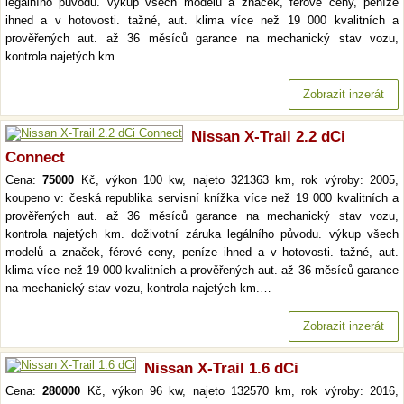
legálního původu. výkup všech modelů a značek, férové ceny, peníze
ihned a v hotovosti. tažné, aut. klima více než 19 000 kvalitních a
prověřených aut. až 36 měsíců garance na mechanický stav vozu,
kontrola najetých km.…
Zobrazit inzerát
Nissan X-Trail 2.2 dCi
Connect
Cena:
75000
Kč, výkon 100 kw, najeto 321363 km, rok výroby: 2005,
koupeno v: česká republika servisní knížka více než 19 000 kvalitních a
prověřených aut. až 36 měsíců garance na mechanický stav vozu,
kontrola najetých km. doživotní záruka legálního původu. výkup všech
modelů a značek, férové ceny, peníze ihned a v hotovosti. tažné, aut.
klima více než 19 000 kvalitních a prověřených aut. až 36 měsíců garance
na mechanický stav vozu, kontrola najetých km.…
Zobrazit inzerát
Nissan X-Trail 1.6 dCi
Cena:
280000
Kč, výkon 96 kw, najeto 132570 km, rok výroby: 2016,