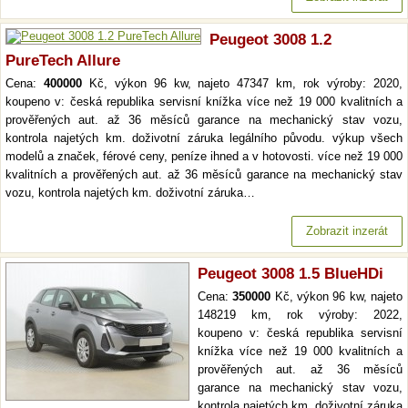
Peugeot 3008 1.2
PureTech Allure
Cena:
400000
Kč, výkon 96 kw, najeto 47347 km, rok výroby: 2020,
koupeno v: česká republika servisní knížka více než 19 000 kvalitních a
prověřených aut. až 36 měsíců garance na mechanický stav vozu,
kontrola najetých km. doživotní záruka legálního původu. výkup všech
modelů a značek, férové ceny, peníze ihned a v hotovosti. více než 19 000
kvalitních a prověřených aut. až 36 měsíců garance na mechanický stav
vozu, kontrola najetých km. doživotní záruka…
Zobrazit inzerát
Peugeot 3008 1.5 BlueHDi
Cena:
350000
Kč, výkon 96 kw, najeto
148219 km, rok výroby: 2022,
koupeno v: česká republika servisní
knížka více než 19 000 kvalitních a
prověřených aut. až 36 měsíců
garance na mechanický stav vozu,
kontrola najetých km. doživotní záruka