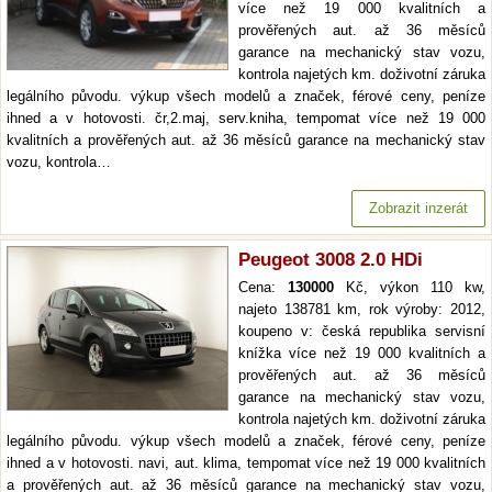
více než 19 000 kvalitních a
prověřených aut. až 36 měsíců
garance na mechanický stav vozu,
kontrola najetých km. doživotní záruka
legálního původu. výkup všech modelů a značek, férové ceny, peníze
ihned a v hotovosti. čr,2.maj, serv.kniha, tempomat více než 19 000
kvalitních a prověřených aut. až 36 měsíců garance na mechanický stav
vozu, kontrola…
Zobrazit inzerát
Peugeot 3008 2.0 HDi
Cena:
130000
Kč, výkon 110 kw,
najeto 138781 km, rok výroby: 2012,
koupeno v: česká republika servisní
knížka více než 19 000 kvalitních a
prověřených aut. až 36 měsíců
garance na mechanický stav vozu,
kontrola najetých km. doživotní záruka
legálního původu. výkup všech modelů a značek, férové ceny, peníze
ihned a v hotovosti. navi, aut. klima, tempomat více než 19 000 kvalitních
a prověřených aut. až 36 měsíců garance na mechanický stav vozu,