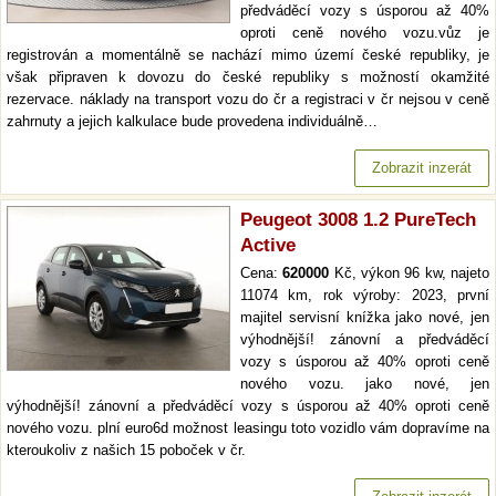
předváděcí vozy s úsporou až 40%
oproti ceně nového vozu.vůz je
registrován a momentálně se nachází mimo území české republiky, je
však připraven k dovozu do české republiky s možností okamžité
rezervace. náklady na transport vozu do čr a registraci v čr nejsou v ceně
zahrnuty a jejich kalkulace bude provedena individuálně…
Zobrazit inzerát
Peugeot 3008 1.2 PureTech
Active
Cena:
620000
Kč, výkon 96 kw, najeto
11074 km, rok výroby: 2023, první
majitel servisní knížka jako nové, jen
výhodnější! zánovní a předváděcí
vozy s úsporou až 40% oproti ceně
nového vozu. jako nové, jen
výhodnější! zánovní a předváděcí vozy s úsporou až 40% oproti ceně
nového vozu. plní euro6d možnost leasingu toto vozidlo vám dopravíme na
kteroukoliv z našich 15 poboček v čr.