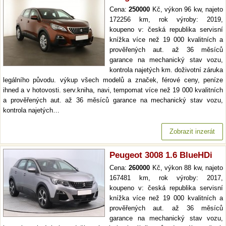
Cena:
250000
Kč, výkon 96 kw, najeto
172256 km, rok výroby: 2019,
koupeno v: česká republika servisní
knížka více než 19 000 kvalitních a
prověřených aut. až 36 měsíců
garance na mechanický stav vozu,
kontrola najetých km. doživotní záruka
legálního původu. výkup všech modelů a značek, férové ceny, peníze
ihned a v hotovosti. serv.kniha, navi, tempomat více než 19 000 kvalitních
a prověřených aut. až 36 měsíců garance na mechanický stav vozu,
kontrola najetých…
Zobrazit inzerát
Peugeot 3008 1.6 BlueHDi
Cena:
260000
Kč, výkon 88 kw, najeto
167481 km, rok výroby: 2017,
koupeno v: česká republika servisní
knížka více než 19 000 kvalitních a
prověřených aut. až 36 měsíců
garance na mechanický stav vozu,