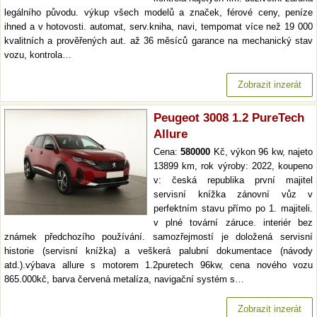
legálního původu. výkup všech modelů a značek, férové ceny, peníze
ihned a v hotovosti. automat, serv.kniha, navi, tempomat více než 19 000
kvalitních a prověřených aut. až 36 měsíců garance na mechanický stav
vozu, kontrola…
Zobrazit inzerát
Peugeot 3008 1.2 PureTech
Allure
Cena:
580000
Kč, výkon 96 kw, najeto
13899 km, rok výroby: 2022, koupeno
v: česká republika první majitel
servisní knížka zánovní vůz v
perfektním stavu přímo po 1. majiteli.
v plné tovární záruce. interiér bez
známek předchozího používání. samozřejmostí je doložená servisní
historie (servisní knížka) a veškerá palubní dokumentace (návody
atd.).výbava allure s motorem 1.2puretech 96kw, cena nového vozu
865.000kč, barva červená metalíza, navigační systém s…
Zobrazit inzerát