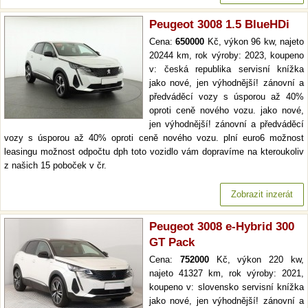
Peugeot 3008 1.5 BlueHDi
Cena:
650000
Kč, výkon 96 kw, najeto
20244 km, rok výroby: 2023, koupeno
v: česká republika servisní knížka
jako nové, jen výhodnější! zánovní a
předváděcí vozy s úsporou až 40%
oproti ceně nového vozu. jako nové,
jen výhodnější! zánovní a předváděcí
vozy s úsporou až 40% oproti ceně nového vozu. plní euro6 možnost
leasingu možnost odpočtu dph toto vozidlo vám dopravíme na kteroukoliv
z našich 15 poboček v čr.
Zobrazit inzerát
Peugeot 3008 e-Hybrid 300
GT Pack
Cena:
752000
Kč, výkon 220 kw,
najeto 41327 km, rok výroby: 2021,
koupeno v: slovensko servisní knížka
jako nové, jen výhodnější! zánovní a