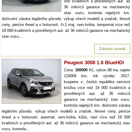
000 kvalitních a prověřených aut. až
36 měsíců garance na mechanický
stav vozu, kontrola najetých km.
doživotní záruka legálního původu. výkup všech modelů a značek, férové
ceny, peníze ihned a v hotovosti. čr,1.maj, serv.kniha, tempomat více než
19 000 kvalitních a prověřených aut. až 36 měsíců garance na mechanický
stav vozu,…
Zobrazit inzerát
Peugeot 3008 1.6 BlueHDi
Cena:
300000
Kč, výkon 88 kw, najeto
124008 km, rok výroby: 2017,
koupeno v: česká republika servisní
knížka více než 19 000 kvalitních a
prověřených aut. až 36 měsíců
garance na mechanický stav vozu,
kontrola najetých km. doživotní záruka
legálního původu. výkup všech modelů a značek, férové ceny, peníze
ihned a v hotovosti. automat, serv.kniha, kůže, navi více než 19 000
kvalitních a prověřených aut. až 36 měsíců garance na mechanický stav
vozu, kontrola…