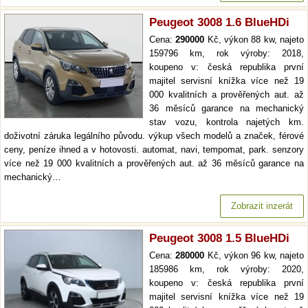
Peugeot 3008 1.6 BlueHDi
Cena:
290000
Kč, výkon 88 kw, najeto
159796 km, rok výroby: 2018,
koupeno v: česká republika první
majitel servisní knížka více než 19
000 kvalitních a prověřených aut. až
36 měsíců garance na mechanický
stav vozu, kontrola najetých km.
doživotní záruka legálního původu. výkup všech modelů a značek, férové
ceny, peníze ihned a v hotovosti. automat, navi, tempomat, park. senzory
více než 19 000 kvalitních a prověřených aut. až 36 měsíců garance na
mechanický…
Zobrazit inzerát
Peugeot 3008 1.5 BlueHDi
Cena:
280000
Kč, výkon 96 kw, najeto
185986 km, rok výroby: 2020,
koupeno v: česká republika první
majitel servisní knížka více než 19