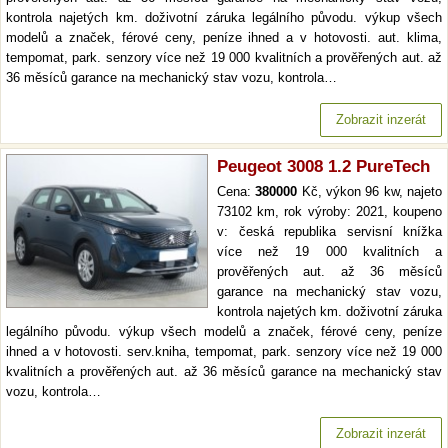
kontrola najetých km. doživotní záruka legálního původu. výkup všech
modelů a značek, férové ceny, peníze ihned a v hotovosti. aut. klima,
tempomat, park. senzory více než 19 000 kvalitních a prověřených aut. až
36 měsíců garance na mechanický stav vozu, kontrola…
Zobrazit inzerát
Peugeot 3008 1.2 PureTech
Cena:
380000
Kč, výkon 96 kw, najeto
73102 km, rok výroby: 2021, koupeno
v: česká republika servisní knížka
více než 19 000 kvalitních a
prověřených aut. až 36 měsíců
garance na mechanický stav vozu,
kontrola najetých km. doživotní záruka
legálního původu. výkup všech modelů a značek, férové ceny, peníze
ihned a v hotovosti. serv.kniha, tempomat, park. senzory více než 19 000
kvalitních a prověřených aut. až 36 měsíců garance na mechanický stav
vozu, kontrola…
Zobrazit inzerát