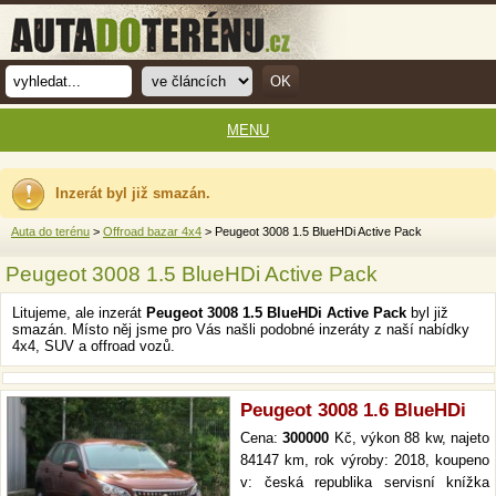
MENU
Inzerát byl již smazán.
Auta do terénu
>
Offroad bazar 4x4
> Peugeot 3008 1.5 BlueHDi Active Pack
Peugeot 3008 1.5 BlueHDi Active Pack
Litujeme, ale inzerát
Peugeot 3008 1.5 BlueHDi Active Pack
byl již
smazán. Místo něj jsme pro Vás našli podobné inzeráty z naší nabídky
4x4, SUV a offroad vozů.
Peugeot 3008 1.6 BlueHDi
Cena:
300000
Kč, výkon 88 kw, najeto
84147 km, rok výroby: 2018, koupeno
v: česká republika servisní knížka