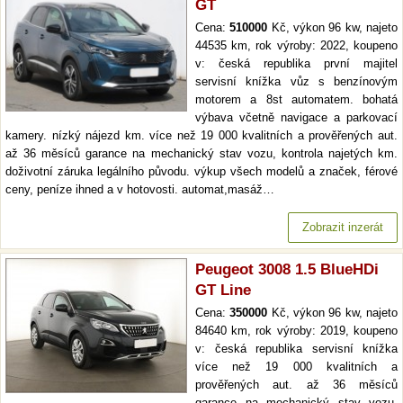
GT
Cena:
510000
Kč, výkon 96 kw, najeto
44535 km, rok výroby: 2022, koupeno
v: česká republika první majitel
servisní knížka vůz s benzínovým
motorem a 8st automatem. bohatá
výbava včetně navigace a parkovací
kamery. nízký nájezd km. více než 19 000 kvalitních a prověřených aut.
až 36 měsíců garance na mechanický stav vozu, kontrola najetých km.
doživotní záruka legálního původu. výkup všech modelů a značek, férové
ceny, peníze ihned a v hotovosti. automat,masáž…
Zobrazit inzerát
Peugeot 3008 1.5 BlueHDi
GT Line
Cena:
350000
Kč, výkon 96 kw, najeto
84640 km, rok výroby: 2019, koupeno
v: česká republika servisní knížka
více než 19 000 kvalitních a
prověřených aut. až 36 měsíců
garance na mechanický stav vozu,