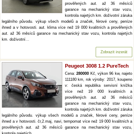
prověřených aut. až 36 měsíců
garance na mechanický stav vozu,
kontrola najetých km. doživotní záruka
legálního původu. výkup všech modelů a značek, férové ceny, peníze
ihned a v hotovosti. aut. klima více než 19 000 kvalitních a prověřených
aut. až 36 měsíců garance na mechanický stav vozu, kontrola najetých
km. doživotní…
Zobrazit inzerát
Peugeot 3008 1.2 PureTech
Cena:
280000
Kč, výkon 96 kw, najeto
111180 km, rok výroby: 2017, koupeno
v: česká republika servisní knížka
více než 19 000 kvalitních a
prověřených aut. až 36 měsíců
garance na mechanický stav vozu,
kontrola najetých km. doživotní záruka
legálního původu. výkup všech modelů a značek, férové ceny, peníze
ihned a v hotovosti. čr,2.maj, navi, tempomat více než 19 000 kvalitních a
prověřených aut. až 36 měsíců garance na mechanický stav vozu,
kontrola najetých…