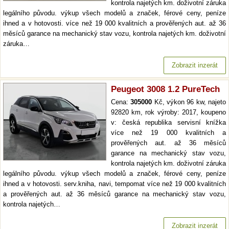
kontrola najetých km. doživotní záruka
legálního původu. výkup všech modelů a značek, férové ceny, peníze
ihned a v hotovosti. více než 19 000 kvalitních a prověřených aut. až 36
měsíců garance na mechanický stav vozu, kontrola najetých km. doživotní
záruka…
Zobrazit inzerát
Peugeot 3008 1.2 PureTech
Cena:
305000
Kč, výkon 96 kw, najeto
92820 km, rok výroby: 2017, koupeno
v: česká republika servisní knížka
více než 19 000 kvalitních a
prověřených aut. až 36 měsíců
garance na mechanický stav vozu,
kontrola najetých km. doživotní záruka
legálního původu. výkup všech modelů a značek, férové ceny, peníze
ihned a v hotovosti. serv.kniha, navi, tempomat více než 19 000 kvalitních
a prověřených aut. až 36 měsíců garance na mechanický stav vozu,
kontrola najetých…
Zobrazit inzerát