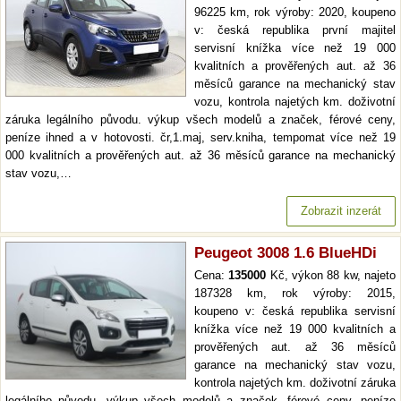
96225 km, rok výroby: 2020, koupeno
v: česká republika první majitel
servisní knížka více než 19 000
kvalitních a prověřených aut. až 36
měsíců garance na mechanický stav
vozu, kontrola najetých km. doživotní
záruka legálního původu. výkup všech modelů a značek, férové ceny,
peníze ihned a v hotovosti. čr,1.maj, serv.kniha, tempomat více než 19
000 kvalitních a prověřených aut. až 36 měsíců garance na mechanický
stav vozu,…
Zobrazit inzerát
Peugeot 3008 1.6 BlueHDi
Cena:
135000
Kč, výkon 88 kw, najeto
187328 km, rok výroby: 2015,
koupeno v: česká republika servisní
knížka více než 19 000 kvalitních a
prověřených aut. až 36 měsíců
garance na mechanický stav vozu,
kontrola najetých km. doživotní záruka
legálního původu. výkup všech modelů a značek, férové ceny, peníze