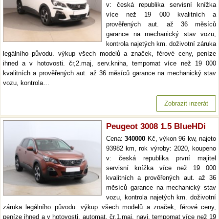
v: česká republika servisní knížka
více než 19 000 kvalitních a
prověřených aut. až 36 měsíců
garance na mechanický stav vozu,
kontrola najetých km. doživotní záruka
legálního původu. výkup všech modelů a značek, férové ceny, peníze
ihned a v hotovosti. čr,2.maj, serv.kniha, tempomat více než 19 000
kvalitních a prověřených aut. až 36 měsíců garance na mechanický stav
vozu, kontrola…
Zobrazit inzerát
Peugeot 3008 1.5 BlueHDi
Cena:
340000
Kč, výkon 96 kw, najeto
93982 km, rok výroby: 2020, koupeno
v: česká republika první majitel
servisní knížka více než 19 000
kvalitních a prověřených aut. až 36
měsíců garance na mechanický stav
vozu, kontrola najetých km. doživotní
záruka legálního původu. výkup všech modelů a značek, férové ceny,
peníze ihned a v hotovosti. automat, čr,1.maj, navi, tempomat více než 19