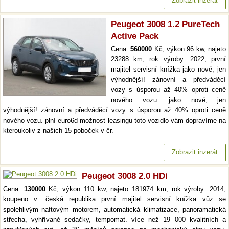
Zobrazit inzerát
Peugeot 3008 1.2 PureTech
Active Pack
Cena:
560000
Kč, výkon 96 kw, najeto
23288 km, rok výroby: 2022, první
majitel servisní knížka jako nové, jen
výhodnější! zánovní a předváděcí
vozy s úsporou až 40% oproti ceně
nového vozu. jako nové, jen
výhodnější! zánovní a předváděcí vozy s úsporou až 40% oproti ceně
nového vozu. plní euro6d možnost leasingu toto vozidlo vám dopravíme na
kteroukoliv z našich 15 poboček v čr.
Zobrazit inzerát
Peugeot 3008 2.0 HDi
Cena:
130000
Kč, výkon 110 kw, najeto 181974 km, rok výroby: 2014,
koupeno v: česká republika první majitel servisní knížka vůz se
spolehlivým naftovým motorem, automatická klimatizace, panoramatická
střecha, vyhřívané sedačky, tempomat. více než 19 000 kvalitních a