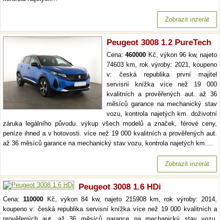
Zobrazit inzerát
Peugeot 3008 1.2 PureTech
Cena:
460000
Kč, výkon 96 kw, najeto
74603 km, rok výroby: 2021, koupeno
v: česká republika první majitel
servisní knížka více než 19 000
kvalitních a prověřených aut. až 36
měsíců garance na mechanický stav
vozu, kontrola najetých km. doživotní
záruka legálního původu. výkup všech modelů a značek, férové ceny,
peníze ihned a v hotovosti. více než 19 000 kvalitních a prověřených aut.
až 36 měsíců garance na mechanický stav vozu, kontrola najetých km.…
Zobrazit inzerát
Peugeot 3008 1.6 HDi
Cena:
110000
Kč, výkon 84 kw, najeto 215908 km, rok výroby: 2014,
koupeno v: česká republika servisní knížka více než 19 000 kvalitních a
prověřených aut. až 36 měsíců garance na mechanický stav vozu,