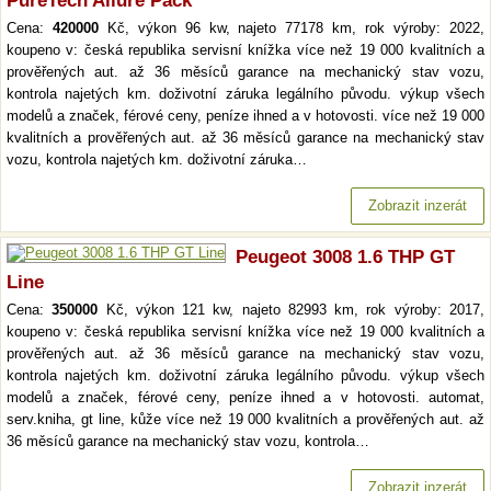
PureTech Allure Pack
Cena:
420000
Kč, výkon 96 kw, najeto 77178 km, rok výroby: 2022,
koupeno v: česká republika servisní knížka více než 19 000 kvalitních a
prověřených aut. až 36 měsíců garance na mechanický stav vozu,
kontrola najetých km. doživotní záruka legálního původu. výkup všech
modelů a značek, férové ceny, peníze ihned a v hotovosti. více než 19 000
kvalitních a prověřených aut. až 36 měsíců garance na mechanický stav
vozu, kontrola najetých km. doživotní záruka…
Zobrazit inzerát
Peugeot 3008 1.6 THP GT
Line
Cena:
350000
Kč, výkon 121 kw, najeto 82993 km, rok výroby: 2017,
koupeno v: česká republika servisní knížka více než 19 000 kvalitních a
prověřených aut. až 36 měsíců garance na mechanický stav vozu,
kontrola najetých km. doživotní záruka legálního původu. výkup všech
modelů a značek, férové ceny, peníze ihned a v hotovosti. automat,
serv.kniha, gt line, kůže více než 19 000 kvalitních a prověřených aut. až
36 měsíců garance na mechanický stav vozu, kontrola…
Zobrazit inzerát