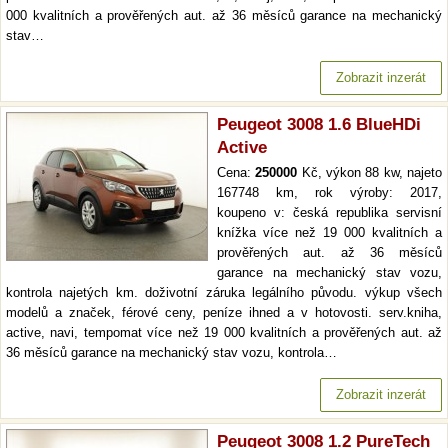
000 kvalitních a prověřených aut. až 36 měsíců garance na mechanický
stav…
Zobrazit inzerát
Peugeot 3008 1.6 BlueHDi
Active
Cena:
250000
Kč, výkon 88 kw, najeto
167748 km, rok výroby: 2017,
koupeno v: česká republika servisní
knížka více než 19 000 kvalitních a
prověřených aut. až 36 měsíců
garance na mechanický stav vozu,
kontrola najetých km. doživotní záruka legálního původu. výkup všech
modelů a značek, férové ceny, peníze ihned a v hotovosti. serv.kniha,
active, navi, tempomat více než 19 000 kvalitních a prověřených aut. až
36 měsíců garance na mechanický stav vozu, kontrola…
Zobrazit inzerát
Peugeot 3008 1.2 PureTech