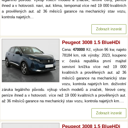
ihned a v hotovosti. navi, aut. klima, tempomat více než 19 000 kvalitních
a prověřených aut. až 36 měsíců garance na mechanický stav vozu,
kontrola najetých…
Zobrazit inzerát
Peugeot 3008 1.5 BlueHDi
Cena:
470000
Kč, výkon 96 kw, najeto
78184 km, rok výroby: 2023, koupeno
v: česká republika první majitel
servisní knížka více než 19 000
kvalitních a prověřených aut. až 36
měsíců garance na mechanický stav
vozu, kontrola najetých km. doživotní
záruka legálního původu. výkup všech modelů a značek, férové ceny,
peníze ihned a v hotovosti. více než 19 000 kvalitních a prověřených aut.
až 36 měsíců garance na mechanický stav vozu, kontrola najetých km.…
Zobrazit inzerát
Peugeot 3008 1.5 BlueHDi