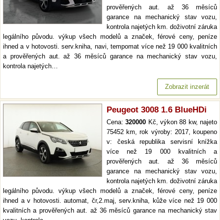
prověřených aut. až 36 měsíců
garance na mechanický stav vozu,
kontrola najetých km. doživotní záruka
legálního původu. výkup všech modelů a značek, férové ceny, peníze
ihned a v hotovosti. serv.kniha, navi, tempomat více než 19 000 kvalitních
a prověřených aut. až 36 měsíců garance na mechanický stav vozu,
kontrola najetých…
Zobrazit inzerát
Peugeot 3008 1.6 BlueHDi
Cena:
320000
Kč, výkon 88 kw, najeto
75452 km, rok výroby: 2017, koupeno
v: česká republika servisní knížka
více než 19 000 kvalitních a
prověřených aut. až 36 měsíců
garance na mechanický stav vozu,
kontrola najetých km. doživotní záruka
legálního původu. výkup všech modelů a značek, férové ceny, peníze
ihned a v hotovosti. automat, čr,2.maj, serv.kniha, kůže více než 19 000
kvalitních a prověřených aut. až 36 měsíců garance na mechanický stav