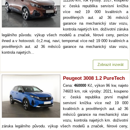
111180 km, rok výroby: 2017, koupeno
v: česká republika servisní knížka
více než 19 000 kvalitních a
prověřených aut. až 36 měsíců
garance na mechanický stav vozu,
kontrola najetých km. doživotní záruka
legálního původu. výkup všech modelů a značek, férové ceny, peníze
ihned a v hotovosti. čr,2.maj, navi, tempomat více než 19 000 kvalitních a
prověřených aut. až 36 měsíců garance na mechanický stav vozu,
kontrola najetých…
Zobrazit inzerát
Peugeot 3008 1.2 PureTech
Cena:
460000
Kč, výkon 96 kw, najeto
74603 km, rok výroby: 2021, koupeno
v: česká republika první majitel
servisní knížka více než 19 000
kvalitních a prověřených aut. až 36
měsíců garance na mechanický stav
vozu, kontrola najetých km. doživotní
záruka legálního původu. výkup všech modelů a značek, férové ceny,