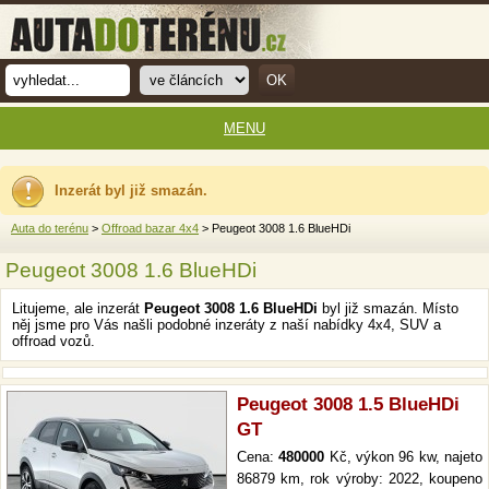
MENU
Inzerát byl již smazán.
Auta do terénu
>
Offroad bazar 4x4
> Peugeot 3008 1.6 BlueHDi
Peugeot 3008 1.6 BlueHDi
Litujeme, ale inzerát
Peugeot 3008 1.6 BlueHDi
byl již smazán. Místo
něj jsme pro Vás našli podobné inzeráty z naší nabídky 4x4, SUV a
offroad vozů.
Peugeot 3008 1.5 BlueHDi
GT
Cena:
480000
Kč, výkon 96 kw, najeto
86879 km, rok výroby: 2022, koupeno