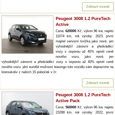
Zobrazit inzerát
Peugeot 3008 1.2 PureTech
Active
Cena:
620000
Kč, výkon 96 kw, najeto
11074 km, rok výroby: 2023, první
majitel servisní knížka jako nové, jen
výhodnější! zánovní a předváděcí
vozy s úsporou až 40% oproti ceně
nového vozu. jako nové, jen
výhodnější! zánovní a předváděcí vozy s úsporou až 40% oproti ceně
nového vozu. plní euro6d možnost leasingu toto vozidlo vám dopravíme na
kteroukoliv z našich 15 poboček v čr.
Zobrazit inzerát
Peugeot 3008 1.2 PureTech
Active Pack
Cena:
560000
Kč, výkon 96 kw, najeto
23288 km, rok výroby: 2022, první