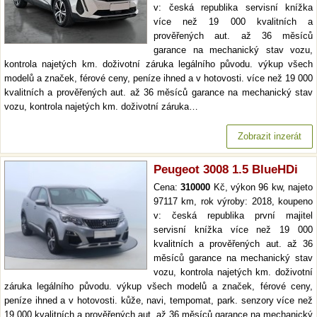
v: česká republika servisní knížka
více než 19 000 kvalitních a
prověřených aut. až 36 měsíců
garance na mechanický stav vozu,
kontrola najetých km. doživotní záruka legálního původu. výkup všech
modelů a značek, férové ceny, peníze ihned a v hotovosti. více než 19 000
kvalitních a prověřených aut. až 36 měsíců garance na mechanický stav
vozu, kontrola najetých km. doživotní záruka…
Zobrazit inzerát
Peugeot 3008 1.5 BlueHDi
Cena:
310000
Kč, výkon 96 kw, najeto
97117 km, rok výroby: 2018, koupeno
v: česká republika první majitel
servisní knížka více než 19 000
kvalitních a prověřených aut. až 36
měsíců garance na mechanický stav
vozu, kontrola najetých km. doživotní
záruka legálního původu. výkup všech modelů a značek, férové ceny,
peníze ihned a v hotovosti. kůže, navi, tempomat, park. senzory více než
19 000 kvalitních a prověřených aut. až 36 měsíců garance na mechanický