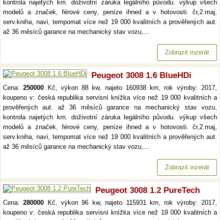
kontrola najetých km. doživotní záruka legálního původu. výkup všech
modelů a značek, férové ceny, peníze ihned a v hotovosti. čr,2.maj,
serv.kniha, navi, tempomat více než 19 000 kvalitních a prověřených aut.
až 36 měsíců garance na mechanický stav vozu,…
Zobrazit inzerát
Peugeot 3008 1.6 BlueHDi
Cena:
250000
Kč, výkon 88 kw, najeto 160938 km, rok výroby: 2017,
koupeno v: česká republika servisní knížka více než 19 000 kvalitních a
prověřených aut. až 36 měsíců garance na mechanický stav vozu,
kontrola najetých km. doživotní záruka legálního původu. výkup všech
modelů a značek, férové ceny, peníze ihned a v hotovosti. čr,2.maj,
serv.kniha, navi, tempomat více než 19 000 kvalitních a prověřených aut.
až 36 měsíců garance na mechanický stav vozu,…
Zobrazit inzerát
Peugeot 3008 1.2 PureTech
Cena:
280000
Kč, výkon 96 kw, najeto 115931 km, rok výroby: 2017,
koupeno v: česká republika servisní knížka více než 19 000 kvalitních a