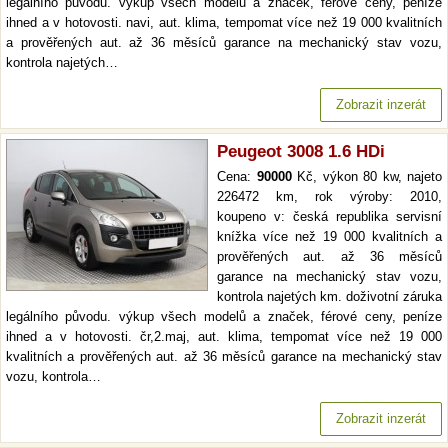
legálního původu. výkup všech modelů a značek, férové ceny, peníze
ihned a v hotovosti. navi, aut. klima, tempomat více než 19 000 kvalitních
a prověřených aut. až 36 měsíců garance na mechanický stav vozu,
kontrola najetých…
Zobrazit inzerát
Peugeot 3008 1.6 HDi
Cena:
90000
Kč, výkon 80 kw, najeto
226472 km, rok výroby: 2010,
koupeno v: česká republika servisní
knížka více než 19 000 kvalitních a
prověřených aut. až 36 měsíců
garance na mechanický stav vozu,
kontrola najetých km. doživotní záruka
legálního původu. výkup všech modelů a značek, férové ceny, peníze
ihned a v hotovosti. čr,2.maj, aut. klima, tempomat více než 19 000
kvalitních a prověřených aut. až 36 měsíců garance na mechanický stav
vozu, kontrola…
Zobrazit inzerát