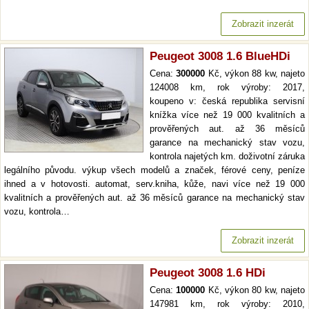
Zobrazit inzerát
Peugeot 3008 1.6 BlueHDi
Cena:
300000
Kč, výkon 88 kw, najeto
124008 km, rok výroby: 2017,
koupeno v: česká republika servisní
knížka více než 19 000 kvalitních a
prověřených aut. až 36 měsíců
garance na mechanický stav vozu,
kontrola najetých km. doživotní záruka
legálního původu. výkup všech modelů a značek, férové ceny, peníze
ihned a v hotovosti. automat, serv.kniha, kůže, navi více než 19 000
kvalitních a prověřených aut. až 36 měsíců garance na mechanický stav
vozu, kontrola…
Zobrazit inzerát
Peugeot 3008 1.6 HDi
Cena:
100000
Kč, výkon 80 kw, najeto
147981 km, rok výroby: 2010,