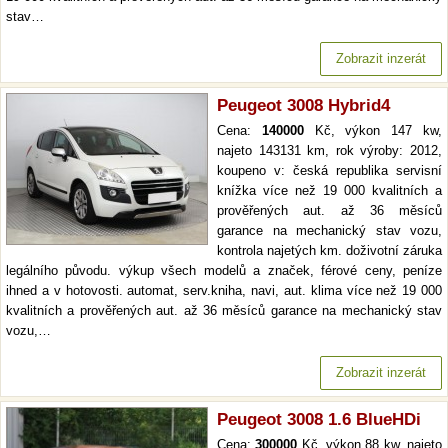
stav…
Zobrazit inzerát
Peugeot 3008 Hybrid4
Cena:
140000
Kč, výkon 147 kw,
najeto 143131 km, rok výroby: 2012,
koupeno v: česká republika servisní
knížka více než 19 000 kvalitních a
prověřených aut. až 36 měsíců
garance na mechanický stav vozu,
kontrola najetých km. doživotní záruka
legálního původu. výkup všech modelů a značek, férové ceny, peníze
ihned a v hotovosti. automat, serv.kniha, navi, aut. klima více než 19 000
kvalitních a prověřených aut. až 36 měsíců garance na mechanický stav
vozu,…
Zobrazit inzerát
Peugeot 3008 1.6 BlueHDi
Cena:
300000
Kč, výkon 88 kw, najeto