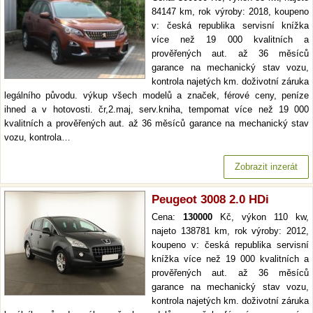
84147 km, rok výroby: 2018, koupeno
v: česká republika servisní knížka
více než 19 000 kvalitních a
prověřených aut. až 36 měsíců
garance na mechanický stav vozu,
kontrola najetých km. doživotní záruka
legálního původu. výkup všech modelů a značek, férové ceny, peníze
ihned a v hotovosti. čr,2.maj, serv.kniha, tempomat více než 19 000
kvalitních a prověřených aut. až 36 měsíců garance na mechanický stav
vozu, kontrola…
Zobrazit inzerát
Peugeot 3008 2.0 HDi
Cena:
130000
Kč, výkon 110 kw,
najeto 138781 km, rok výroby: 2012,
koupeno v: česká republika servisní
knížka více než 19 000 kvalitních a
prověřených aut. až 36 měsíců
garance na mechanický stav vozu,
kontrola najetých km. doživotní záruka