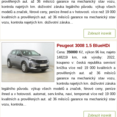
prověřených aut. až 36 měsíců garance na mechanický stav vozu,
kontrola najetých km. doživotní záruka legálního původu. výkup všech
modelů a značek, férové ceny, peníze ihned a v hotovosti. více než 19 000
kvalitních a prověřených aut. až 36 měsíců garance na mechanický stav
vozu, kontrola najetých km. doživotní záruka…
Zobrazit inzerát
Peugeot 3008 1.5 BlueHDi
Cena:
350000
Kč, výkon 96 kw, najeto
148219 km, rok výroby: 2022,
koupeno v: česká republika servisní
knížka více než 19 000 kvalitních a
prověřených aut. až 36 měsíců
garance na mechanický stav vozu,
kontrola najetých km. doživotní záruka
legálního původu. výkup všech modelů a značek, férové ceny, peníze
ihned a v hotovosti. automat, serv.kniha, navi, tempomat více než 19 000
kvalitních a prověřených aut. až 36 měsíců garance na mechanický stav
vozu, kontrola…
Zobrazit inzerát