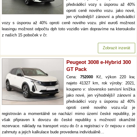
předváděcí vozy s úsporou až 40%
oproti ceně nového vozu. jako nové,
jen výhodnější! zánovní a předváděcí
vozy s úsporou až 40% oproti ceně nového vozu. plní euro6 možnost
leasingu možnost odpočtu dph toto vozidlo vám dopravíme na kteroukoliv
z našich 15 poboček v čr.
Zobrazit inzerát
Peugeot 3008 e-Hybrid 300
GT Pack
Cena:
752000
Kč, výkon 220 kw,
najeto 41327 km, rok výroby: 2021,
koupeno v: slovensko servisní knížka
jako nové, jen výhodnější! zánovní a
předváděcí vozy s úsporou až 40%
oproti ceně nového vozu.vůz je
registrován a momentálně se nachází mimo území české republiky, je
však připraven k dovozu do české republiky s možností okamžité
rezervace. náklady na transport vozu do čr a registraci v čr nejsou v ceně
zahrnuty a jejich kalkulace bude provedena individuálně…