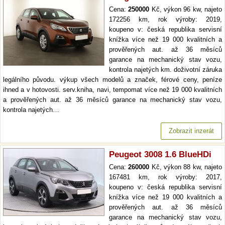
Cena:
250000
Kč, výkon 96 kw, najeto
172256 km, rok výroby: 2019,
koupeno v: česká republika servisní
knížka více než 19 000 kvalitních a
prověřených aut. až 36 měsíců
garance na mechanický stav vozu,
kontrola najetých km. doživotní záruka
legálního původu. výkup všech modelů a značek, férové ceny, peníze
ihned a v hotovosti. serv.kniha, navi, tempomat více než 19 000 kvalitních
a prověřených aut. až 36 měsíců garance na mechanický stav vozu,
kontrola najetých…
Zobrazit inzerát
Peugeot 3008 1.6 BlueHDi
Cena:
260000
Kč, výkon 88 kw, najeto
167481 km, rok výroby: 2017,
koupeno v: česká republika servisní
knížka více než 19 000 kvalitních a
prověřených aut. až 36 měsíců
garance na mechanický stav vozu,