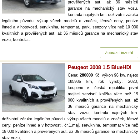
prověřených aut. až 36 měsíců
garance na mechanický stav vozu,
kontrola najetých km. doživotní záruka
legálního původu. výkup všech modelů a značek, férové ceny, peníze
ihned a v hotovosti. serv.kniha, tempomat, park. senzory více než 19 000
kvalitních a prověřených aut. až 36 měsíců garance na mechanický stav
vozu, kontrola…
Zobrazit inzerát
Peugeot 3008 1.5 BlueHDi
Cena:
280000
Kč, výkon 96 kw, najeto
185986 km, rok výroby: 2020,
koupeno v: česká republika první
majitel servisní knížka více než 19
000 kvalitních a prověřených aut. až
36 měsíců garance na mechanický
stav vozu, kontrola najetých km.
doživotní záruka legálního původu. výkup všech modelů a značek, férové
ceny, peníze ihned a v hotovosti. čr,1.maj, serv.kniha, tempomat více než
19 000 kvalitních a prověřených aut. až 36 měsíců garance na mechanický
stav vozu,…