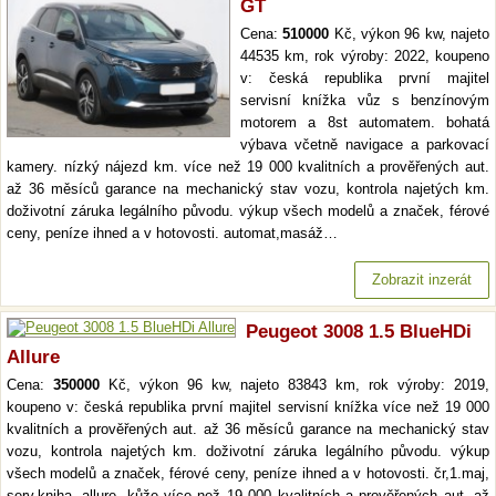
GT
Cena:
510000
Kč, výkon 96 kw, najeto
44535 km, rok výroby: 2022, koupeno
v: česká republika první majitel
servisní knížka vůz s benzínovým
motorem a 8st automatem. bohatá
výbava včetně navigace a parkovací
kamery. nízký nájezd km. více než 19 000 kvalitních a prověřených aut.
až 36 měsíců garance na mechanický stav vozu, kontrola najetých km.
doživotní záruka legálního původu. výkup všech modelů a značek, férové
ceny, peníze ihned a v hotovosti. automat,masáž…
Zobrazit inzerát
Peugeot 3008 1.5 BlueHDi
Allure
Cena:
350000
Kč, výkon 96 kw, najeto 83843 km, rok výroby: 2019,
koupeno v: česká republika první majitel servisní knížka více než 19 000
kvalitních a prověřených aut. až 36 měsíců garance na mechanický stav
vozu, kontrola najetých km. doživotní záruka legálního původu. výkup
všech modelů a značek, férové ceny, peníze ihned a v hotovosti. čr,1.maj,
serv.kniha, allure, kůže více než 19 000 kvalitních a prověřených aut. až