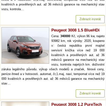
kvalitních a prověřených aut. až 36 měsíců garance na mechanický stav
vozu, kontrola…
Zobrazit inzerát
Peugeot 3008 1.5 BlueHDi
Cena:
340000
Kč, výkon 96 kw, najeto
93982 km, rok výroby: 2020, koupeno
v: česká republika první majitel
servisní knížka více než 19 000
kvalitních a prověřených aut. až 36
měsíců garance na mechanický stav
vozu, kontrola najetých km. doživotní
záruka legálního původu. výkup všech modelů a značek, férové ceny,
peníze ihned a v hotovosti. automat, čr,1.maj, navi, tempomat více než 19
000 kvalitních a prověřených aut. až 36 měsíců garance na mechanický
stav…
Zobrazit inzerát
Peugeot 3008 1.2 PureTech