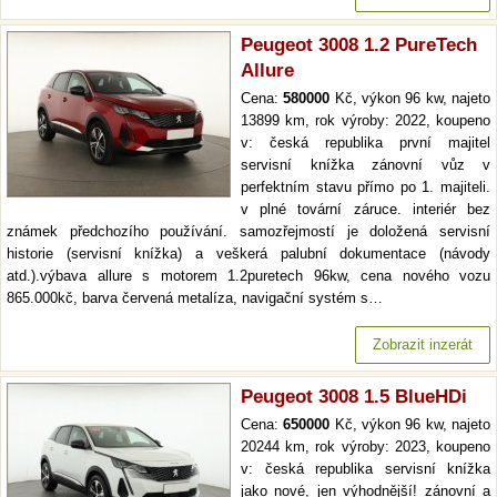
Peugeot 3008 1.2 PureTech
Allure
Cena:
580000
Kč, výkon 96 kw, najeto
13899 km, rok výroby: 2022, koupeno
v: česká republika první majitel
servisní knížka zánovní vůz v
perfektním stavu přímo po 1. majiteli.
v plné tovární záruce. interiér bez
známek předchozího používání. samozřejmostí je doložená servisní
historie (servisní knížka) a veškerá palubní dokumentace (návody
atd.).výbava allure s motorem 1.2puretech 96kw, cena nového vozu
865.000kč, barva červená metalíza, navigační systém s…
Zobrazit inzerát
Peugeot 3008 1.5 BlueHDi
Cena:
650000
Kč, výkon 96 kw, najeto
20244 km, rok výroby: 2023, koupeno
v: česká republika servisní knížka
jako nové, jen výhodnější! zánovní a