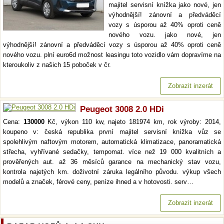
majitel servisní knížka jako nové, jen
výhodnější! zánovní a předváděcí
vozy s úsporou až 40% oproti ceně
nového vozu. jako nové, jen
výhodnější! zánovní a předváděcí vozy s úsporou až 40% oproti ceně
nového vozu. plní euro6d možnost leasingu toto vozidlo vám dopravíme na
kteroukoliv z našich 15 poboček v čr.
Zobrazit inzerát
Peugeot 3008 2.0 HDi
Cena:
130000
Kč, výkon 110 kw, najeto 181974 km, rok výroby: 2014,
koupeno v: česká republika první majitel servisní knížka vůz se
spolehlivým naftovým motorem, automatická klimatizace, panoramatická
střecha, vyhřívané sedačky, tempomat. více než 19 000 kvalitních a
prověřených aut. až 36 měsíců garance na mechanický stav vozu,
kontrola najetých km. doživotní záruka legálního původu. výkup všech
modelů a značek, férové ceny, peníze ihned a v hotovosti. serv…
Zobrazit inzerát