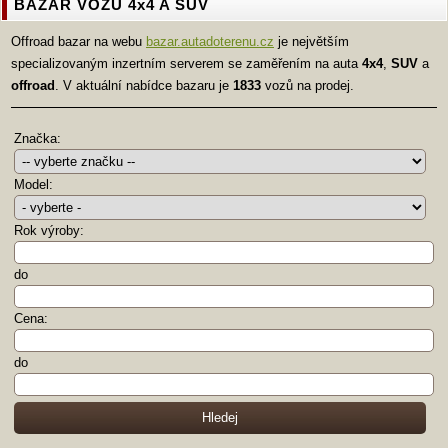
BAZAR VOZŮ 4x4 A SUV
Offroad bazar na webu
bazar.autadoterenu.cz
je největším
specializovaným inzertním serverem se zaměřením na auta
4x4
,
SUV
a
offroad
. V aktuální nabídce bazaru je
1833
vozů na prodej.
Značka:
Model:
Rok výroby:
do
Cena:
do