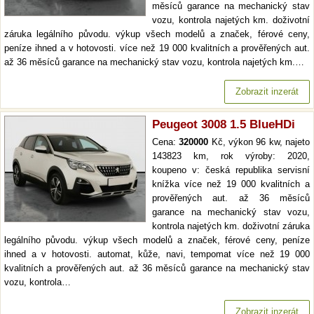
měsíců garance na mechanický stav
vozu, kontrola najetých km. doživotní
záruka legálního původu. výkup všech modelů a značek, férové ceny,
peníze ihned a v hotovosti. více než 19 000 kvalitních a prověřených aut.
až 36 měsíců garance na mechanický stav vozu, kontrola najetých km.…
Zobrazit inzerát
Peugeot 3008 1.5 BlueHDi
Cena:
320000
Kč, výkon 96 kw, najeto
143823 km, rok výroby: 2020,
koupeno v: česká republika servisní
knížka více než 19 000 kvalitních a
prověřených aut. až 36 měsíců
garance na mechanický stav vozu,
kontrola najetých km. doživotní záruka
legálního původu. výkup všech modelů a značek, férové ceny, peníze
ihned a v hotovosti. automat, kůže, navi, tempomat více než 19 000
kvalitních a prověřených aut. až 36 měsíců garance na mechanický stav
vozu, kontrola…
Zobrazit inzerát