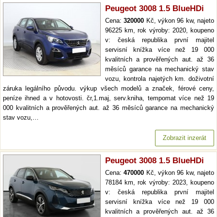
Peugeot 3008 1.5 BlueHDi
Cena:
320000
Kč, výkon 96 kw, najeto
96225 km, rok výroby: 2020, koupeno
v: česká republika první majitel
servisní knížka více než 19 000
kvalitních a prověřených aut. až 36
měsíců garance na mechanický stav
vozu, kontrola najetých km. doživotní
záruka legálního původu. výkup všech modelů a značek, férové ceny,
peníze ihned a v hotovosti. čr,1.maj, serv.kniha, tempomat více než 19
000 kvalitních a prověřených aut. až 36 měsíců garance na mechanický
stav vozu,…
Zobrazit inzerát
Peugeot 3008 1.5 BlueHDi
Cena:
470000
Kč, výkon 96 kw, najeto
78184 km, rok výroby: 2023, koupeno
v: česká republika první majitel
servisní knížka více než 19 000
kvalitních a prověřených aut. až 36