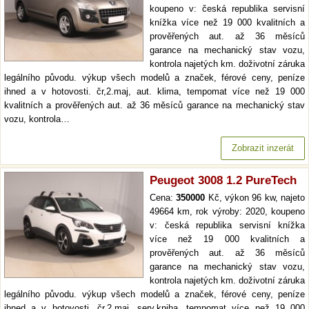
koupeno v: česká republika servisní
knížka více než 19 000 kvalitních a
prověřených aut. až 36 měsíců
garance na mechanický stav vozu,
kontrola najetých km. doživotní záruka
legálního původu. výkup všech modelů a značek, férové ceny, peníze
ihned a v hotovosti. čr,2.maj, aut. klima, tempomat více než 19 000
kvalitních a prověřených aut. až 36 měsíců garance na mechanický stav
vozu, kontrola…
Zobrazit inzerát
Peugeot 3008 1.2 PureTech
Cena:
350000
Kč, výkon 96 kw, najeto
49664 km, rok výroby: 2020, koupeno
v: česká republika servisní knížka
více než 19 000 kvalitních a
prověřených aut. až 36 měsíců
garance na mechanický stav vozu,
kontrola najetých km. doživotní záruka
legálního původu. výkup všech modelů a značek, férové ceny, peníze
ihned a v hotovosti. čr,2.maj, serv.kniha, tempomat více než 19 000