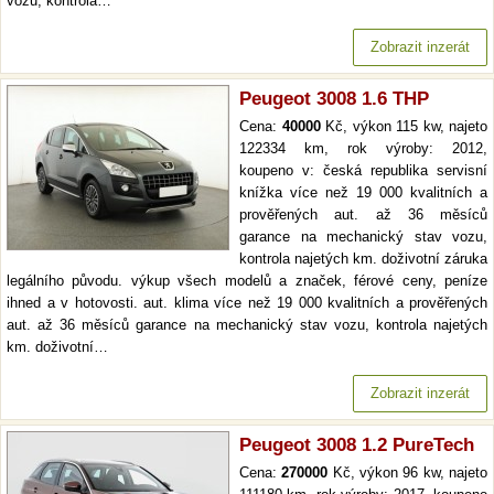
vozu, kontrola…
Zobrazit inzerát
Peugeot 3008 1.6 THP
Cena:
40000
Kč, výkon 115 kw, najeto
122334 km, rok výroby: 2012,
koupeno v: česká republika servisní
knížka více než 19 000 kvalitních a
prověřených aut. až 36 měsíců
garance na mechanický stav vozu,
kontrola najetých km. doživotní záruka
legálního původu. výkup všech modelů a značek, férové ceny, peníze
ihned a v hotovosti. aut. klima více než 19 000 kvalitních a prověřených
aut. až 36 měsíců garance na mechanický stav vozu, kontrola najetých
km. doživotní…
Zobrazit inzerát
Peugeot 3008 1.2 PureTech
Cena:
270000
Kč, výkon 96 kw, najeto