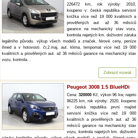
226472 km, rok výroby: 2010,
koupeno v: česká republika servisní
knížka více než 19 000 kvalitních a
prověřených aut. až 36 měsíců
garance na mechanický stav vozu,
kontrola najetých km. doživotní záruka
legálního původu. výkup všech modelů a značek, férové ceny, peníze
ihned a v hotovosti. čr,2.maj, aut. klima, tempomat více než 19 000
kvalitních a prověřených aut. až 36 měsíců garance na mechanický stav
vozu, kontrola…
Zobrazit inzerát
Peugeot 3008 1.5 BlueHDi
Cena:
320000
Kč, výkon 96 kw, najeto
96225 km, rok výroby: 2020, koupeno
v: česká republika první majitel
servisní knížka více než 19 000
kvalitních a prověřených aut. až 36
měsíců garance na mechanický stav
vozu, kontrola najetých km. doživotní
záruka legálního původu. výkup všech modelů a značek, férové ceny,