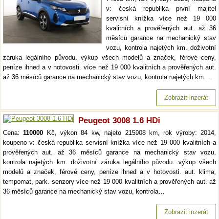
v: česká republika první majitel
servisní knížka více než 19 000
kvalitních a prověřených aut. až 36
měsíců garance na mechanický stav
vozu, kontrola najetých km. doživotní
záruka legálního původu. výkup všech modelů a značek, férové ceny,
peníze ihned a v hotovosti. více než 19 000 kvalitních a prověřených aut.
až 36 měsíců garance na mechanický stav vozu, kontrola najetých km.…
Zobrazit inzerát
Peugeot 3008 1.6 HDi
Cena:
110000
Kč, výkon 84 kw, najeto 215908 km, rok výroby: 2014,
koupeno v: česká republika servisní knížka více než 19 000 kvalitních a
prověřených aut. až 36 měsíců garance na mechanický stav vozu,
kontrola najetých km. doživotní záruka legálního původu. výkup všech
modelů a značek, férové ceny, peníze ihned a v hotovosti. aut. klima,
tempomat, park. senzory více než 19 000 kvalitních a prověřených aut. až
36 měsíců garance na mechanický stav vozu, kontrola…
Zobrazit inzerát