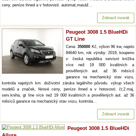
ceny, peníze ihned a v hotovosti. automat,masáž…
Zobrazit inzerát
Peugeot 3008 1.5 BlueHDi
GT Line
Cena:
350000
Kč, výkon 96 kw, najeto
84640 km, rok výroby: 2019, koupeno
v: česká republika servisní knížka
více než 19 000 kvalitních a
prověřených aut. až 36 měsíců
garance na mechanický stav vozu,
kontrola najetých km. doživotní záruka legálního původu. výkup všech
modelů a značek, férové ceny, peníze ihned a v hotovosti. čr,2.maj,
serv.kniha, gt line více než 19 000 kvalitních a prověřených aut. až 36
měsíců garance na mechanický stav vozu, kontrola…
Zobrazit inzerát
Peugeot 3008 1.5 BlueHDi
Allure