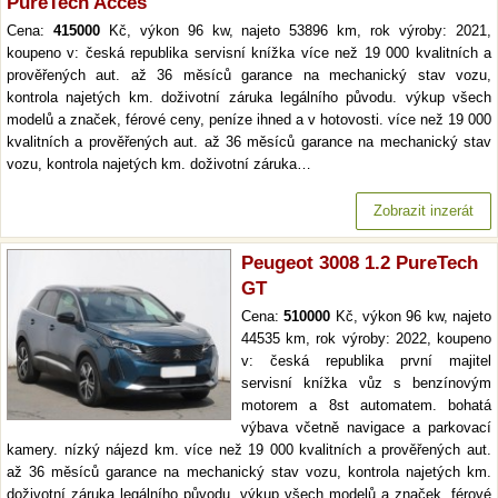
PureTech Acces
Cena:
415000
Kč, výkon 96 kw, najeto 53896 km, rok výroby: 2021,
koupeno v: česká republika servisní knížka více než 19 000 kvalitních a
prověřených aut. až 36 měsíců garance na mechanický stav vozu,
kontrola najetých km. doživotní záruka legálního původu. výkup všech
modelů a značek, férové ceny, peníze ihned a v hotovosti. více než 19 000
kvalitních a prověřených aut. až 36 měsíců garance na mechanický stav
vozu, kontrola najetých km. doživotní záruka…
Zobrazit inzerát
Peugeot 3008 1.2 PureTech
GT
Cena:
510000
Kč, výkon 96 kw, najeto
44535 km, rok výroby: 2022, koupeno
v: česká republika první majitel
servisní knížka vůz s benzínovým
motorem a 8st automatem. bohatá
výbava včetně navigace a parkovací
kamery. nízký nájezd km. více než 19 000 kvalitních a prověřených aut.
až 36 měsíců garance na mechanický stav vozu, kontrola najetých km.
doživotní záruka legálního původu. výkup všech modelů a značek, férové