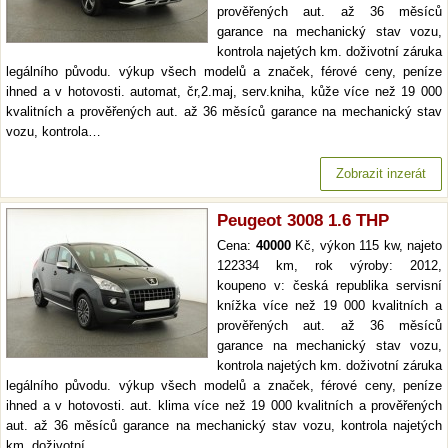
prověřených aut. až 36 měsíců
garance na mechanický stav vozu,
kontrola najetých km. doživotní záruka
legálního původu. výkup všech modelů a značek, férové ceny, peníze
ihned a v hotovosti. automat, čr,2.maj, serv.kniha, kůže více než 19 000
kvalitních a prověřených aut. až 36 měsíců garance na mechanický stav
vozu, kontrola…
Zobrazit inzerát
Peugeot 3008 1.6 THP
Cena:
40000
Kč, výkon 115 kw, najeto
122334 km, rok výroby: 2012,
koupeno v: česká republika servisní
knížka více než 19 000 kvalitních a
prověřených aut. až 36 měsíců
garance na mechanický stav vozu,
kontrola najetých km. doživotní záruka
legálního původu. výkup všech modelů a značek, férové ceny, peníze
ihned a v hotovosti. aut. klima více než 19 000 kvalitních a prověřených
aut. až 36 měsíců garance na mechanický stav vozu, kontrola najetých
km. doživotní…