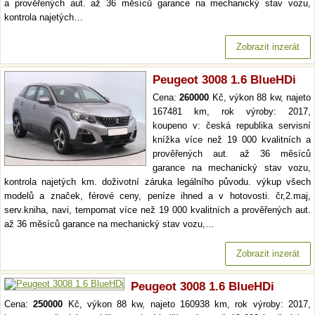
a prověřených aut. až 36 měsíců garance na mechanický stav vozu,
kontrola najetých…
Zobrazit inzerát
Peugeot 3008 1.6 BlueHDi
Cena:
260000
Kč, výkon 88 kw, najeto
167481 km, rok výroby: 2017,
koupeno v: česká republika servisní
knížka více než 19 000 kvalitních a
prověřených aut. až 36 měsíců
garance na mechanický stav vozu,
kontrola najetých km. doživotní záruka legálního původu. výkup všech
modelů a značek, férové ceny, peníze ihned a v hotovosti. čr,2.maj,
serv.kniha, navi, tempomat více než 19 000 kvalitních a prověřených aut.
až 36 měsíců garance na mechanický stav vozu,…
Zobrazit inzerát
Peugeot 3008 1.6 BlueHDi
Cena:
250000
Kč, výkon 88 kw, najeto 160938 km, rok výroby: 2017,