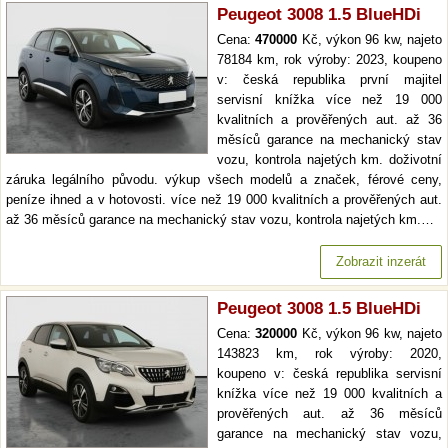
Peugeot 3008 1.5 BlueHDi
Cena:
470000
Kč, výkon 96 kw, najeto
78184 km, rok výroby: 2023, koupeno
v: česká republika první majitel
servisní knížka více než 19 000
kvalitních a prověřených aut. až 36
měsíců garance na mechanický stav
vozu, kontrola najetých km. doživotní
záruka legálního původu. výkup všech modelů a značek, férové ceny,
peníze ihned a v hotovosti. více než 19 000 kvalitních a prověřených aut.
až 36 měsíců garance na mechanický stav vozu, kontrola najetých km.…
Zobrazit inzerát
Peugeot 3008 1.5 BlueHDi
Cena:
320000
Kč, výkon 96 kw, najeto
143823 km, rok výroby: 2020,
koupeno v: česká republika servisní
knížka více než 19 000 kvalitních a
prověřených aut. až 36 měsíců
garance na mechanický stav vozu,