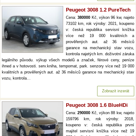
Peugeot 3008 1.2 PureTech
Cena:
380000
Kč, výkon 96 kw, najeto
73102 km, rok výroby: 2021, koupeno
v: česká republika servisní knížka
více než 19 000 kvalitních a
prověřených aut. až 36 měsíců
garance na mechanický stav vozu,
kontrola najetých km. doživotní záruka
legálního původu. výkup všech modelů a značek, férové ceny, peníze
ihned a v hotovosti. serv.kniha, tempomat, park. senzory více než 19 000
kvalitních a prověřených aut. až 36 měsíců garance na mechanický stav
vozu, kontrola…
Zobrazit inzerát
Peugeot 3008 1.6 BlueHDi
Cena:
290000
Kč, výkon 88 kw, najeto
159796 km, rok výroby: 2018,
koupeno v: česká republika první
majitel servisní knížka více než 19