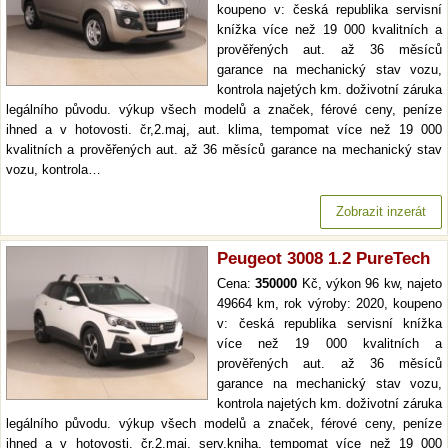
koupeno v: česká republika servisní
knížka více než 19 000 kvalitních a
prověřených aut. až 36 měsíců
garance na mechanický stav vozu,
kontrola najetých km. doživotní záruka
legálního původu. výkup všech modelů a značek, férové ceny, peníze
ihned a v hotovosti. čr,2.maj, aut. klima, tempomat více než 19 000
kvalitních a prověřených aut. až 36 měsíců garance na mechanický stav
vozu, kontrola…
Zobrazit inzerát
Peugeot 3008 1.2 PureTech
Cena:
350000
Kč, výkon 96 kw, najeto
49664 km, rok výroby: 2020, koupeno
v: česká republika servisní knížka
více než 19 000 kvalitních a
prověřených aut. až 36 měsíců
garance na mechanický stav vozu,
kontrola najetých km. doživotní záruka
legálního původu. výkup všech modelů a značek, férové ceny, peníze
ihned a v hotovosti. čr,2.maj, serv.kniha, tempomat více než 19 000