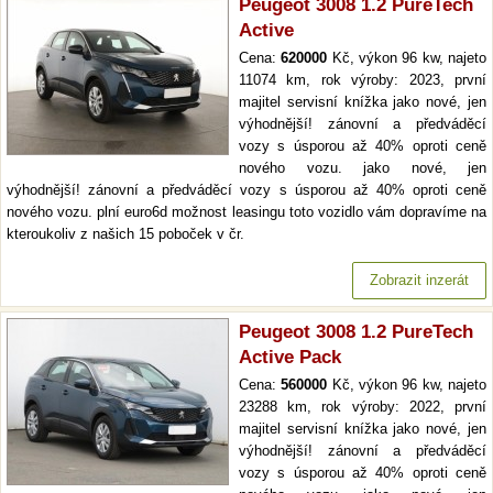
Peugeot 3008 1.2 PureTech
Active
Cena:
620000
Kč, výkon 96 kw, najeto
11074 km, rok výroby: 2023, první
majitel servisní knížka jako nové, jen
výhodnější! zánovní a předváděcí
vozy s úsporou až 40% oproti ceně
nového vozu. jako nové, jen
výhodnější! zánovní a předváděcí vozy s úsporou až 40% oproti ceně
nového vozu. plní euro6d možnost leasingu toto vozidlo vám dopravíme na
kteroukoliv z našich 15 poboček v čr.
Zobrazit inzerát
Peugeot 3008 1.2 PureTech
Active Pack
Cena:
560000
Kč, výkon 96 kw, najeto
23288 km, rok výroby: 2022, první
majitel servisní knížka jako nové, jen
výhodnější! zánovní a předváděcí
vozy s úsporou až 40% oproti ceně