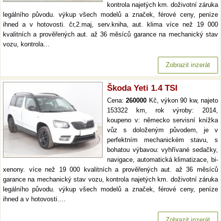
kontrola najetých km. doživotní záruka
legálního původu. výkup všech modelů a značek, férové ceny, peníze
ihned a v hotovosti. čr,2.maj, serv.kniha, aut. klima více než 19 000
kvalitních a prověřených aut. až 36 měsíců garance na mechanický stav
vozu, kontrola…
Zobrazit inzerát
Škoda Yeti 1.4 TSI
Cena:
260000
Kč, výkon 90 kw, najeto
153322 km, rok výroby: 2014,
koupeno v: německo servisní knížka
vůz s doloženým původem, je v
perfektním mechanickém stavu, s
bohatou výbavou: vyhřívané sedačky,
navigace, automatická klimatizace, bi-
xenony. více než 19 000 kvalitních a prověřených aut. až 36 měsíců
garance na mechanický stav vozu, kontrola najetých km. doživotní záruka
legálního původu. výkup všech modelů a značek, férové ceny, peníze
ihned a v hotovosti.…
Zobrazit inzerát