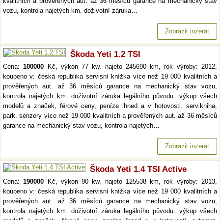
kvalitních a prověřených aut. až 36 měsíců garance na mechanický stav
vozu, kontrola najetých km. doživotní záruka…
Zobrazit inzerát
Škoda Yeti 1.2 TSI
Cena:
100000
Kč, výkon 77 kw, najeto 245690 km, rok výroby: 2012,
koupeno v: česká republika servisní knížka více než 19 000 kvalitních a
prověřených aut. až 36 měsíců garance na mechanický stav vozu,
kontrola najetých km. doživotní záruka legálního původu. výkup všech
modelů a značek, férové ceny, peníze ihned a v hotovosti. serv.kniha,
park. senzory více než 19 000 kvalitních a prověřených aut. až 36 měsíců
garance na mechanický stav vozu, kontrola najetých…
Zobrazit inzerát
Škoda Yeti 1.4 TSI Active
Cena:
190000
Kč, výkon 90 kw, najeto 125538 km, rok výroby: 2013,
koupeno v: česká republika servisní knížka více než 19 000 kvalitních a
prověřených aut. až 36 měsíců garance na mechanický stav vozu,
kontrola najetých km. doživotní záruka legálního původu. výkup všech