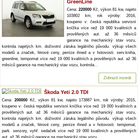
GreenLine
Cena:
220000
Kč, výkon 81 kw, najeto
103802 km, rok výroby: 2016,
koupeno v: česká republika servisní
knížka více než 19 000 kvalitních a
prověřených aut. až 36 měsíců
garance na mechanický stav vozu,
kontrola najetých km. doživotní záruka legálního původu. výkup všech
modelů a značek, férové ceny, peníze ihned a v hotovosti. serv.kniha,
greenline, tempomat více než 19 000 kvalitních a prověřených aut. až 36
měsíců garance na mechanický stav vozu, kontrola…
Zobrazit inzerát
Škoda Yeti 2.0 TDI
Cena:
200000
Kč, výkon 81 kw, najeto 173887 km, rok výroby: 2015,
koupeno v: česká republika servisní knížka více než 19 000 kvalitních a
prověřených aut. až 36 měsíců garance na mechanický stav vozu,
kontrola najetých km. doživotní záruka legálního původu. výkup všech
modelů a značek, férové ceny, peníze ihned a v hotovosti. tempomat,
park. senzory, vyhř. sedaček více než 19 000 kvalitních a prověřených
aut. až 36 měsíců garance na mechanický stav vozu,…