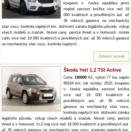
koupeno v: česká republika první
majitel servisní knížka více než 19
000 kvalitních a prověřených aut. až
36 měsíců garance na mechanický
stav vozu, kontrola najetých km. doživotní záruka legálního původu. výkup
všech modelů a značek, férové ceny, peníze ihned a v hotovosti. monte
carlo více než 19 000 kvalitních a prověřených aut. až 36 měsíců garance
na mechanický stav vozu, kontrola najetých…
Zobrazit inzerát
Škoda Yeti 1.2 TSI Active
Cena:
190000
Kč, výkon 77 kw, najeto
88164 km, rok výroby: 2010, koupeno
v: česká republika servisní knížka
více než 19 000 kvalitních a
prověřených aut. až 36 měsíců
garance na mechanický stav vozu,
kontrola najetých km. doživotní záruka
legálního původu. výkup všech modelů a značek, férové ceny, peníze
ihned a v hotovosti. čr,2.maj více než 19 000 kvalitních a prověřených aut.
až 36 měsíců garance na mechanický stav vozu, kontrola najetých km.