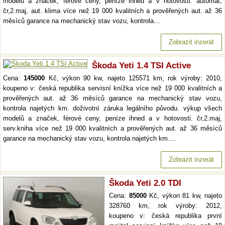
modelů a značek, férové ceny, peníze ihned a v hotovosti. automat,
čr,2.maj, aut. klima více než 19 000 kvalitních a prověřených aut. až 36
měsíců garance na mechanický stav vozu, kontrola…
Zobrazit inzerát
Škoda Yeti 1.4 TSI Active
Cena:
145000
Kč, výkon 90 kw, najeto 125571 km, rok výroby: 2010,
koupeno v: česká republika servisní knížka více než 19 000 kvalitních a
prověřených aut. až 36 měsíců garance na mechanický stav vozu,
kontrola najetých km. doživotní záruka legálního původu. výkup všech
modelů a značek, férové ceny, peníze ihned a v hotovosti. čr,2.maj,
serv.kniha více než 19 000 kvalitních a prověřených aut. až 36 měsíců
garance na mechanický stav vozu, kontrola najetých km.…
Zobrazit inzerát
Škoda Yeti 2.0 TDI
Cena:
85000
Kč, výkon 81 kw, najeto
328760 km, rok výroby: 2012,
koupeno v: česká republika první