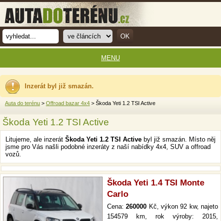
MENU
Inzerát byl již smazán.
Auta do terénu
>
Offroad bazar 4x4
> Škoda Yeti 1.2 TSI Active
Škoda Yeti 1.2 TSI Active
Litujeme, ale inzerát
Škoda Yeti 1.2 TSI Active
byl již smazán. Místo něj
jsme pro Vás našli podobné inzeráty z naší nabídky 4x4, SUV a offroad
vozů.
Škoda Yeti 1.4 TSI Monte
Carlo
Cena:
260000
Kč, výkon 92 kw, najeto
154579 km, rok výroby: 2015,