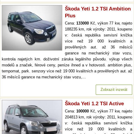
Škoda Yeti 1.2 TSI Ambition
Plus
Cena:
133000
Kč, výkon 77 kw, najeto
188235 km, rok výroby: 2011, koupeno
v: česká republika servisní knížka
více než 19 000 kvalitních a
prověřených aut. až 36 měsíců
garance na mechanický stav vozu,
kontrola najetých km. doživotní záruka legálního původu. výkup všech
modelů a značek, férové ceny, peníze ihned a v hotovosti. ambition plus,
tempomat, park. senzory více než 19 000 kvalitních a prověřených aut. až
36 měsíců garance na mechanický stav vozu,…
Zobrazit inzerát
Škoda Yeti 1.2 TSI Active
Cena:
100000
Kč, výkon 77 kw, najeto
204813 km, rok výroby: 2011, koupeno
v: česká republika servisní knížka
více než 19 000 kvalitních a