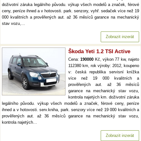
doživotní záruka legálního původu. výkup všech modelů a značek, férové
ceny, peníze ihned a v hotovosti. park. senzory, vyhř. sedaček více než 19
000 kvalitních a prověřených aut. až 36 měsíců garance na mechanický
stav vozu,…
Zobrazit inzerát
Škoda Yeti 1.2 TSI Active
Cena:
190000
Kč, výkon 77 kw, najeto
112380 km, rok výroby: 2012, koupeno
v: česká republika servisní knížka
více než 19 000 kvalitních a
prověřených aut. až 36 měsíců
garance na mechanický stav vozu,
kontrola najetých km. doživotní záruka
legálního původu. výkup všech modelů a značek, férové ceny, peníze
ihned a v hotovosti. serv.kniha, park. senzory více než 19 000 kvalitních a
prověřených aut. až 36 měsíců garance na mechanický stav vozu,
kontrola najetých…
Zobrazit inzerát