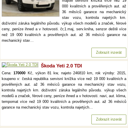
majitel servisní knížka více než 19
000 kvalitních a prověřených aut. až
36 měsíců garance na mechanický
stav vozu, kontrola najetých km.
doživotní záruka legálního původu. výkup všech modelů a značek, férové
ceny, peníze ihned a v hotovosti. čr,1.maj, serv.kniha, senzor deště více
než 19 000 kvalitních a prověřených aut. až 36 měsíců garance na
mechanický stav…
Zobrazit inzerát
Škoda Yeti 2.0 TDI
Cena:
170000
Kč, výkon 81 kw, najeto 246810 km, rok výroby: 2015,
koupeno v: česká republika servisní knížka více než 19 000 kvalitních a
prověřených aut. až 36 měsíců garance na mechanický stav vozu,
kontrola najetých km. doživotní záruka legálního původu. výkup všech
modelů a značek, férové ceny, peníze ihned a v hotovosti. navi, aut. klima,
tempomat více než 19 000 kvalitních a prověřených aut. až 36 měsíců
garance na mechanický stav vozu, kontrola najetých…
Zobrazit inzerát