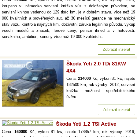
koupeno v: německo servisní knížka vůz s doloženým původem, se
servisní knihou vedenou do 129 tisíc km, je v dobrém stavu. více než 19
000 kvalitních a prověřených aut. až 36 měsíců garance na mechanický
stav vozu, kontrola najetých km. doživotní záruka legálního původu. výkup
všech modelů a značek, férové ceny, peníze ihned a v hotovosti.
serv.kniha, ambition, xenony více než 19 000 kvalitních…
Zobrazit inzerát
Škoda Yeti 2.0 TDi 81KW
4X4
Cena:
214000
Kč, výkon 81 kw, najeto
182500 km, rok výroby: 2012, servisní
knížka možnost spotřebitelského
úvěru
Zobrazit inzerát
Škoda Yeti 1.2 TSI Active
Cena:
160000
Kč, výkon 81 kw, najeto 178857 km, rok výroby: 2016,