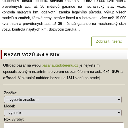
koupeno v: česká republika servisní knížka více než 19 000 kvalitních a
prověřených aut. až 36 měsíců garance na mechanický stav vozu,
kontrola najetých km. doživotní záruka legálního původu. výkup všech
modelů a značek, férové ceny, peníze ihned a v hotovosti. více než 19 000
kvalitních a prověřených aut. až 36 měsíců garance na mechanický stav
vozu, kontrola najetých km. doživotní záruka…
Zobrazit inzerát
BAZAR VOZŮ 4x4 A SUV
Offroad bazar na webu
bazar.autadoterenu.cz
je největším
specializovaným inzertním serverem se zaměřením na auta
4x4
,
SUV
a
offroad
. V aktuální nabídce bazaru je
1811
vozů na prodej.
Značka:
Model:
Rok výroby: