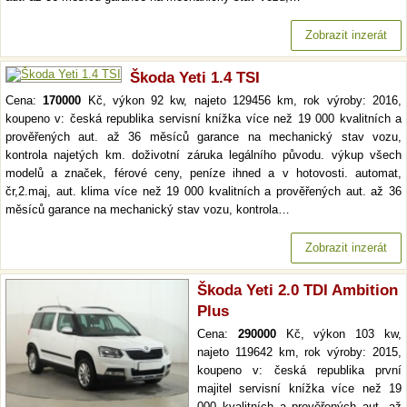
Zobrazit inzerát
Škoda Yeti 1.4 TSI
Cena:
170000
Kč, výkon 92 kw, najeto 129456 km, rok výroby: 2016,
koupeno v: česká republika servisní knížka více než 19 000 kvalitních a
prověřených aut. až 36 měsíců garance na mechanický stav vozu,
kontrola najetých km. doživotní záruka legálního původu. výkup všech
modelů a značek, férové ceny, peníze ihned a v hotovosti. automat,
čr,2.maj, aut. klima více než 19 000 kvalitních a prověřených aut. až 36
měsíců garance na mechanický stav vozu, kontrola…
Zobrazit inzerát
Škoda Yeti 2.0 TDI Ambition
Plus
Cena:
290000
Kč, výkon 103 kw,
najeto 119642 km, rok výroby: 2015,
koupeno v: česká republika první
majitel servisní knížka více než 19
000 kvalitních a prověřených aut. až