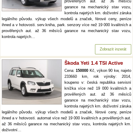
prověřených aut. až 36 měsíců
garance na mechanický stav vozu,
kontrola najetých km. doživotní záruka
legálního původu. výkup všech modelů a značek, férové ceny, peníze
ihned a v hotovosti. serv.kniha, park. senzory více než 19 000 kvalitních a
prověřených aut. až 36 měsíců garance na mechanický stav vozu,
kontrola najetých…
Zobrazit inzerát
Škoda Yeti 1.4 TSI Active
Cena:
150000
Kč, výkon 90 kw, najeto
233660 km, rok výroby: 2014,
koupeno v: česká republika servisní
knížka více než 19 000 kvalitních a
prověřených aut. až 36 měsíců
garance na mechanický stav vozu,
kontrola najetých km. doživotní záruka
legálního původu. výkup všech modelů a značek, férové ceny, peníze
ihned a v hotovosti. automat více než 19 000 kvalitních a prověřených aut.
až 36 měsíců garance na mechanický stav vozu, kontrola najetých km.
doživotní…