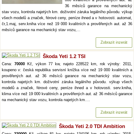
36 měsíců garance na mechanický
stav vozu, kontrola najetých km. doživotní záruka legálního původu. výkup
všech modelů a značek, férové ceny, peníze ihned a v hotovosti. automat,
čr,1.maj, serv.kniha více než 19 000 kvalitních a prověřených aut. až 36
měsíců garance na mechanický stav vozu,…
Zobrazit inzerát
Škoda Yeti 1.2 TSI
Cena:
70000
Kč, výkon 77 kw, najeto 228522 km, rok výroby: 2011,
koupeno v: česká republika servisní knížka více než 19 000 kvalitních a
prověřených aut. až 36 měsíců garance na mechanický stav vozu,
kontrola najetých km. doživotní záruka legálního původu. výkup všech
modelů a značek, férové ceny, peníze ihned a v hotovosti. serv.kniha,
klima více než 19 000 kvalitních a prověřených aut. až 36 měsíců garance
na mechanický stav vozu, kontrola najetých km.…
Zobrazit inzerát
Škoda Yeti 2.0 TDI Ambition
Cena:
220000
Kč, výkon 81 kw, najeto 134106 km, rok výroby: 2015,