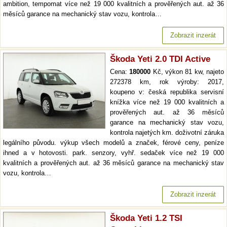
ambition, tempomat více než 19 000 kvalitních a prověřených aut. až 36
měsíců garance na mechanický stav vozu, kontrola…
Zobrazit inzerát
Škoda Yeti 2.0 TDI Active
Cena:
180000
Kč, výkon 81 kw, najeto
272378 km, rok výroby: 2017,
koupeno v: česká republika servisní
knížka více než 19 000 kvalitních a
prověřených aut. až 36 měsíců
garance na mechanický stav vozu,
kontrola najetých km. doživotní záruka
legálního původu. výkup všech modelů a značek, férové ceny, peníze
ihned a v hotovosti. park. senzory, vyhř. sedaček více než 19 000
kvalitních a prověřených aut. až 36 měsíců garance na mechanický stav
vozu, kontrola…
Zobrazit inzerát
Škoda Yeti 1.2 TSI