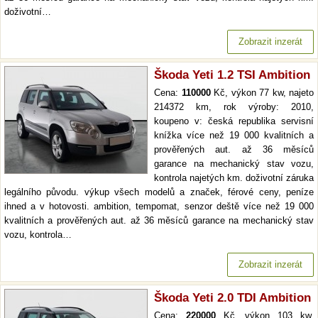
doživotní…
Zobrazit inzerát
Škoda Yeti 1.2 TSI Ambition
Cena:
110000
Kč, výkon 77 kw, najeto
214372 km, rok výroby: 2010,
koupeno v: česká republika servisní
knížka více než 19 000 kvalitních a
prověřených aut. až 36 měsíců
garance na mechanický stav vozu,
kontrola najetých km. doživotní záruka
legálního původu. výkup všech modelů a značek, férové ceny, peníze
ihned a v hotovosti. ambition, tempomat, senzor deště více než 19 000
kvalitních a prověřených aut. až 36 měsíců garance na mechanický stav
vozu, kontrola…
Zobrazit inzerát
Škoda Yeti 2.0 TDI Ambition
Cena:
220000
Kč, výkon 103 kw,