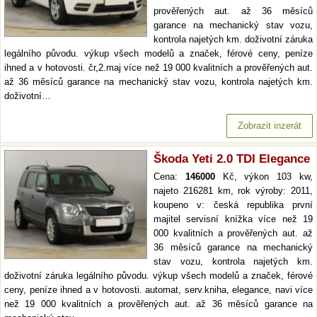
prověřených aut. až 36 měsíců
garance na mechanický stav vozu,
kontrola najetých km. doživotní záruka
legálního původu. výkup všech modelů a značek, férové ceny, peníze
ihned a v hotovosti. čr,2.maj více než 19 000 kvalitních a prověřených aut.
až 36 měsíců garance na mechanický stav vozu, kontrola najetých km.
doživotní…
Zobrazit inzerát
Škoda Yeti 2.0 TDI Elegance
Cena:
146000
Kč, výkon 103 kw,
najeto 216281 km, rok výroby: 2011,
koupeno v: česká republika první
majitel servisní knížka více než 19
000 kvalitních a prověřených aut. až
36 měsíců garance na mechanický
stav vozu, kontrola najetých km.
doživotní záruka legálního původu. výkup všech modelů a značek, férové
ceny, peníze ihned a v hotovosti. automat, serv.kniha, elegance, navi více
než 19 000 kvalitních a prověřených aut. až 36 měsíců garance na