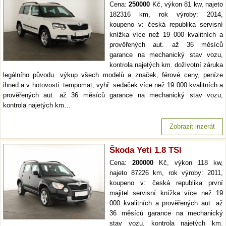
Cena:
250000
Kč, výkon 81 kw, najeto
182316 km, rok výroby: 2014,
koupeno v: česká republika servisní
knížka více než 19 000 kvalitních a
prověřených aut. až 36 měsíců
garance na mechanický stav vozu,
kontrola najetých km. doživotní záruka
legálního původu. výkup všech modelů a značek, férové ceny, peníze
ihned a v hotovosti. tempomat, vyhř. sedaček více než 19 000 kvalitních a
prověřených aut. až 36 měsíců garance na mechanický stav vozu,
kontrola najetých km…
Zobrazit inzerát
Škoda Yeti 1.8 TSI
Cena:
200000
Kč, výkon 118 kw,
najeto 87226 km, rok výroby: 2011,
koupeno v: česká republika první
majitel servisní knížka více než 19
000 kvalitních a prověřených aut. až
36 měsíců garance na mechanický
stav vozu, kontrola najetých km.