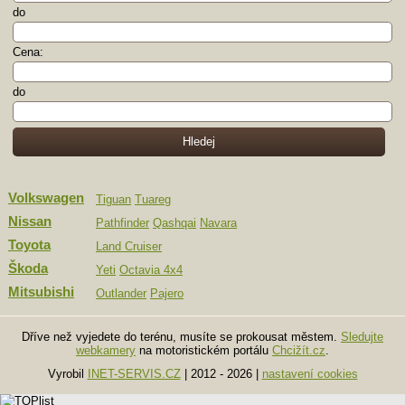
do
Cena:
do
Volkswagen
Tiguan
Tuareg
Nissan
Pathfinder
Qashqai
Navara
Toyota
Land Cruiser
Škoda
Yeti
Octavia 4x4
Mitsubishi
Outlander
Pajero
Dříve než vyjedete do terénu, musíte se prokousat městem.
Sledujte
webkamery
na motoristickém portálu
Chcižít.cz
.
Vyrobil
INET-SERVIS.CZ
| 2012 - 2026
|
nastavení cookies