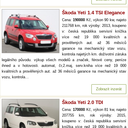
Škoda Yeti 1.4 TSI Elegance
Cena:
190000
Kč, výkon 90 kw, najeto
211768 km, rok výroby: 2013, koupeno
v: česká republika servisní knížka
více než 19 000 kvalitních a
prověřených aut. až 36 měsíců
garance na mechanický stav vozu,
kontrola najetých km. doživotní záruka
legálního původu. výkup všech modelů a značek, férové ceny, peníze
ihned a v hotovosti. automat, čr,2.maj, serv.kniha více než 19 000
kvalitních a prověřených aut. až 36 měsíců garance na mechanický stav
vozu, kontrola…
Zobrazit inzerát
Škoda Yeti 2.0 TDI
Cena:
170000
Kč, výkon 81 kw, najeto
207755 km, rok výroby: 2015,
koupeno v: česká republika servisní
knížka více než 19 000 kvalitních a