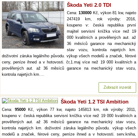
Škoda Yeti 2.0 TDI
Cena:
130000
Kč, výkon 81 kw, najeto
247419 km, rok výroby: 2016,
koupeno v: česká republika první
majitel servisní knížka více než 19
000 kvalitních a prověřených aut. až
36 měsíců garance na mechanický
stav vozu, kontrola najetých km.
doživotní záruka legálního původu. výkup všech modelů a značek, férové
ceny, peníze ihned a v hotovosti. čr,1.maj více než 19 000 kvalitních a
prověřených aut. až 36 měsíců garance na mechanický stav vozu,
kontrola najetých km.…
Zobrazit inzerát
Škoda Yeti 1.2 TSI Ambition
Cena:
95000
Kč, výkon 77 kw, najeto 145813 km, rok výroby: 2011,
koupeno v: česká republika servisní knížka více než 19 000 kvalitních a
prověřených aut. až 36 měsíců garance na mechanický stav vozu,
kontrola najetých km. doživotní záruka legálního původu. výkup všech
modelů a značek, férové ceny, peníze ihned a v hotovosti. serv.kniha,