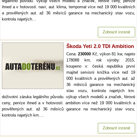
legálního původu. výkup všech modelů a značek, férové ceny, peníze
ihned a v hotovosti. navi, aut. klima, tempomat více než 19 000 kvalitních
a prověřených aut. až 36 měsíců garance na mechanický stav vozu,
kontrola najetých…
Zobrazit inzerát
Škoda Yeti 2.0 TDI Ambition
Cena:
230000
Kč, výkon 81 kw, najeto
178088 km, rok výroby: 2015,
koupeno v: česká republika první
majitel servisní knížka více než 19
000 kvalitních a prověřených aut. až
36 měsíců garance na mechanický
stav vozu, kontrola najetých km.
doživotní záruka legálního původu. výkup všech modelů a značek, férové
ceny, peníze ihned a v hotovosti. ambition více než 19 000 kvalitních a
prověřených aut. až 36 měsíců garance na mechanický stav vozu,
kontrola najetých km.…
Zobrazit inzerát