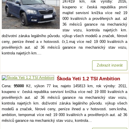
247419 km, rok výroby: 2016,
koupeno v: česká republika první
majitel servisní knížka více než 19
000 kvalitních a prověřených aut. až
36 měsíců garance na mechanický
stav vozu, kontrola najetých km.
doživotní záruka legálního původu. výkup všech modelů a značek, férové
ceny, peníze ihned a v hotovosti. čr,1.maj více než 19 000 kvalitních a
prověřených aut. až 36 měsíců garance na mechanický stav vozu,
kontrola najetých km.…
Zobrazit inzerát
Škoda Yeti 1.2 TSI Ambition
Cena:
95000
Kč, výkon 77 kw, najeto 145813 km, rok výroby: 2011,
koupeno v: česká republika servisní knížka více než 19 000 kvalitních a
prověřených aut. až 36 měsíců garance na mechanický stav vozu,
kontrola najetých km. doživotní záruka legálního původu. výkup všech
modelů a značek, férové ceny, peníze ihned a v hotovosti. serv.kniha,
ambition, tempomat více než 19 000 kvalitních a prověřených aut. až 36
měsíců garance na mechanický stav vozu, kontrola…