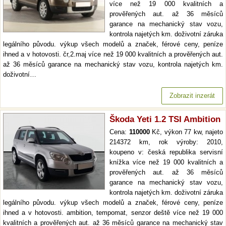
více než 19 000 kvalitních a
prověřených aut. až 36 měsíců
garance na mechanický stav vozu,
kontrola najetých km. doživotní záruka
legálního původu. výkup všech modelů a značek, férové ceny, peníze
ihned a v hotovosti. čr,2.maj více než 19 000 kvalitních a prověřených aut.
až 36 měsíců garance na mechanický stav vozu, kontrola najetých km.
doživotní…
Zobrazit inzerát
Škoda Yeti 1.2 TSI Ambition
Cena:
110000
Kč, výkon 77 kw, najeto
214372 km, rok výroby: 2010,
koupeno v: česká republika servisní
knížka více než 19 000 kvalitních a
prověřených aut. až 36 měsíců
garance na mechanický stav vozu,
kontrola najetých km. doživotní záruka
legálního původu. výkup všech modelů a značek, férové ceny, peníze
ihned a v hotovosti. ambition, tempomat, senzor deště více než 19 000
kvalitních a prověřených aut. až 36 měsíců garance na mechanický stav