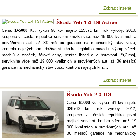
Zobrazit inzerát
Škoda Yeti 1.4 TSI Active
Cena:
145000
Kč, výkon 90 kw, najeto 125571 km, rok výroby: 2010,
koupeno v: česká republika servisní knížka více než 19 000 kvalitních a
prověřených aut. až 36 měsíců garance na mechanický stav vozu,
kontrola najetých km. doživotní záruka legálního původu. výkup všech
modelů a značek, férové ceny, peníze ihned a v hotovosti. čr,2.maj,
serv.kniha více než 19 000 kvalitních a prověřených aut. až 36 měsíců
garance na mechanický stav vozu, kontrola najetých km.…
Zobrazit inzerát
Škoda Yeti 2.0 TDI
Cena:
85000
Kč, výkon 81 kw, najeto
328760 km, rok výroby: 2012,
koupeno v: česká republika první
majitel servisní knížka více než 19
000 kvalitních a prověřených aut. až
36 měsíců garance na mechanický