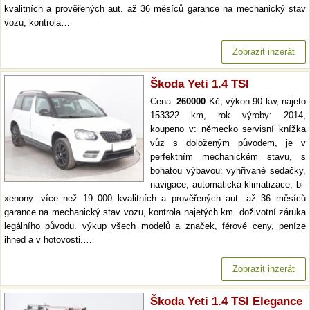
kvalitních a prověřených aut. až 36 měsíců garance na mechanický stav
vozu, kontrola…
Zobrazit inzerát
Škoda Yeti 1.4 TSI
Cena:
260000
Kč, výkon 90 kw, najeto
153322 km, rok výroby: 2014,
koupeno v: německo servisní knížka
vůz s doloženým původem, je v
perfektním mechanickém stavu, s
bohatou výbavou: vyhřívané sedačky,
navigace, automatická klimatizace, bi-
xenony. více než 19 000 kvalitních a prověřených aut. až 36 měsíců
garance na mechanický stav vozu, kontrola najetých km. doživotní záruka
legálního původu. výkup všech modelů a značek, férové ceny, peníze
ihned a v hotovosti.…
Zobrazit inzerát
Škoda Yeti 1.4 TSI Elegance