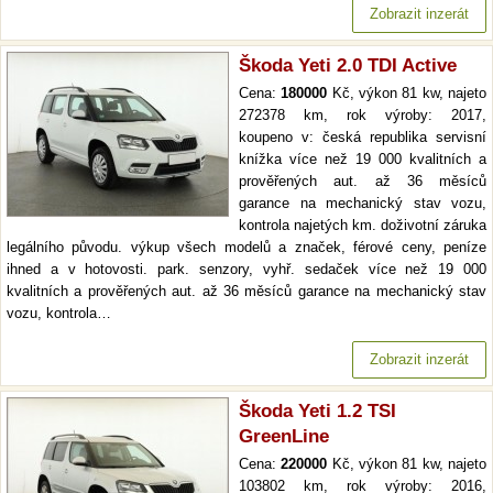
Zobrazit inzerát
Škoda Yeti 2.0 TDI Active
Cena:
180000
Kč, výkon 81 kw, najeto
272378 km, rok výroby: 2017,
koupeno v: česká republika servisní
knížka více než 19 000 kvalitních a
prověřených aut. až 36 měsíců
garance na mechanický stav vozu,
kontrola najetých km. doživotní záruka
legálního původu. výkup všech modelů a značek, férové ceny, peníze
ihned a v hotovosti. park. senzory, vyhř. sedaček více než 19 000
kvalitních a prověřených aut. až 36 měsíců garance na mechanický stav
vozu, kontrola…
Zobrazit inzerát
Škoda Yeti 1.2 TSI
GreenLine
Cena:
220000
Kč, výkon 81 kw, najeto
103802 km, rok výroby: 2016,