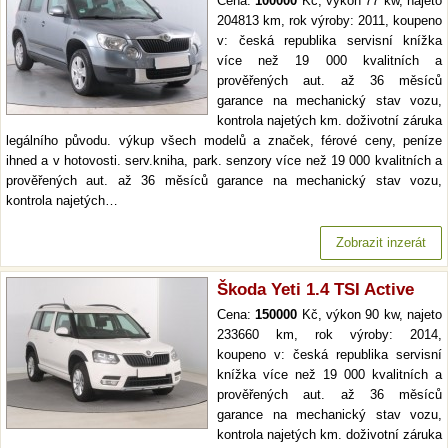
Cena:
100000
Kč, výkon 77 kw, najeto
204813 km, rok výroby: 2011, koupeno
v: česká republika servisní knížka
více než 19 000 kvalitních a
prověřených aut. až 36 měsíců
garance na mechanický stav vozu,
kontrola najetých km. doživotní záruka
legálního původu. výkup všech modelů a značek, férové ceny, peníze
ihned a v hotovosti. serv.kniha, park. senzory více než 19 000 kvalitních a
prověřených aut. až 36 měsíců garance na mechanický stav vozu,
kontrola najetých…
Zobrazit inzerát
Škoda Yeti 1.4 TSI Active
Cena:
150000
Kč, výkon 90 kw, najeto
233660 km, rok výroby: 2014,
koupeno v: česká republika servisní
knížka více než 19 000 kvalitních a
prověřených aut. až 36 měsíců
garance na mechanický stav vozu,
kontrola najetých km. doživotní záruka