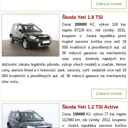
Zobrazit inzerát
Škoda Yeti 1.8 TSI
Cena:
200000
Kč, výkon 118 kw,
najeto 87226 km, rok výroby: 2011,
koupeno v: česká republika první
majitel servisní knížka více než 19
000 kvalitních a prověřených aut. až
36 měsíců garance na mechanický
stav vozu, kontrola najetých km.
doživotní záruka legálního původu. výkup všech modelů a značek, férové
ceny, peníze ihned a v hotovosti. park. senzory, vyhř. sedaček více než 19
000 kvalitních a prověřených aut. až 36 měsíců garance na mechanický
stav vozu,…
Zobrazit inzerát
Škoda Yeti 1.2 TSI Active
Cena:
190000
Kč, výkon 77 kw, najeto
112380 km, rok výroby: 2012, koupeno
v: česká republika servisní knížka