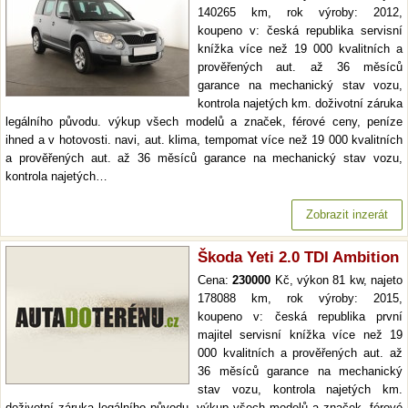
140265 km, rok výroby: 2012,
koupeno v: česká republika servisní
knížka více než 19 000 kvalitních a
prověřených aut. až 36 měsíců
garance na mechanický stav vozu,
kontrola najetých km. doživotní záruka
legálního původu. výkup všech modelů a značek, férové ceny, peníze
ihned a v hotovosti. navi, aut. klima, tempomat více než 19 000 kvalitních
a prověřených aut. až 36 měsíců garance na mechanický stav vozu,
kontrola najetých…
Zobrazit inzerát
Škoda Yeti 2.0 TDI Ambition
Cena:
230000
Kč, výkon 81 kw, najeto
178088 km, rok výroby: 2015,
koupeno v: česká republika první
majitel servisní knížka více než 19
000 kvalitních a prověřených aut. až
36 měsíců garance na mechanický
stav vozu, kontrola najetých km.
doživotní záruka legálního původu. výkup všech modelů a značek, férové