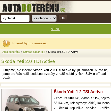
MENU
Inzerát byl již smazán.
Auta do terénu
>
Offroad bazar 4x4
> Škoda Yeti 2.0 TDI Active
Škoda Yeti 2.0 TDI Active
Litujeme, ale inzerát
Škoda Yeti 2.0 TDI Active
byl již smazán. Místo něj
jsme pro Vás našli podobné inzeráty z naší nabídky 4x4, SUV a offroad
vozů.
Škoda Yeti 1.2 TSI Active
Cena:
190000
Kč, výkon 77 kw, najeto
88164 km, rok výroby: 2010, koupeno
v: česká republika servisní knížka