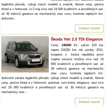
legálního původu. výkup všech modelů a značek, férové ceny, peníze
ihned a v hotovosti. čr,2.maj více než 19 000 kvalitních a prověřených aut.
až 36 měsíců garance na mechanický stav vozu, kontrola najetých km.
doživotní…
Zobrazit inzerát
Škoda Yeti 2.0 TDI Elegance
Cena:
146000
Kč, výkon 103 kw,
najeto 216281 km, rok výroby: 2011,
koupeno v: česká republika první
majitel servisní knížka více než 19
000 kvalitních a prověřených aut. až
36 měsíců garance na mechanický
stav vozu, kontrola najetých km.
doživotní záruka legálního původu. výkup všech modelů a značek, férové
ceny, peníze ihned a v hotovosti. automat, serv.kniha, elegance, navi více
než 19 000 kvalitních a prověřených aut. až 36 měsíců garance na
mechanický stav…
Zobrazit inzerát