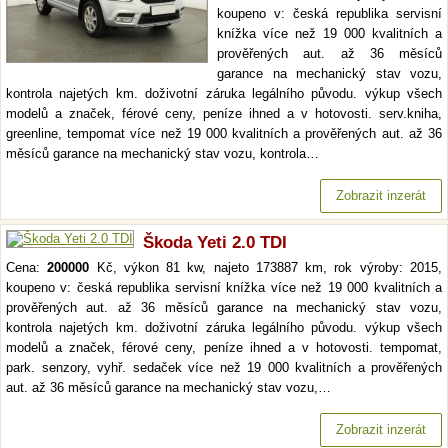
koupeno v: česká republika servisní
knížka více než 19 000 kvalitních a
prověřených aut. až 36 měsíců
garance na mechanický stav vozu,
kontrola najetých km. doživotní záruka legálního původu. výkup všech
modelů a značek, férové ceny, peníze ihned a v hotovosti. serv.kniha,
greenline, tempomat více než 19 000 kvalitních a prověřených aut. až 36
měsíců garance na mechanický stav vozu, kontrola…
Zobrazit inzerát
Škoda Yeti 2.0 TDI
Cena:
200000
Kč, výkon 81 kw, najeto 173887 km, rok výroby: 2015,
koupeno v: česká republika servisní knížka více než 19 000 kvalitních a
prověřených aut. až 36 měsíců garance na mechanický stav vozu,
kontrola najetých km. doživotní záruka legálního původu. výkup všech
modelů a značek, férové ceny, peníze ihned a v hotovosti. tempomat,
park. senzory, vyhř. sedaček více než 19 000 kvalitních a prověřených
aut. až 36 měsíců garance na mechanický stav vozu,…
Zobrazit inzerát