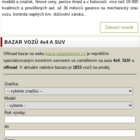
modelů a značek, férové ceny, peníze ihned a v hotovosti. více než 19 000
kvalitních a prověřených aut. až 36 měsíců garance na mechanický stav
vozu, kontrola najetých km. doživotní záruka…
Zobrazit inzerát
BAZAR VOZŮ 4x4 A SUV
Offroad bazar na webu
bazar.autadoterenu.cz
je největším
specializovaným inzertním serverem se zaměřením na auta
4x4
,
SUV
a
offroad
. V aktuální nabídce bazaru je
1833
vozů na prodej.
Značka:
Model:
Rok výroby:
do