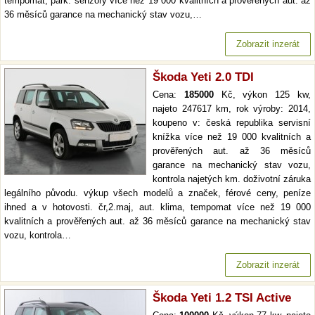
tempomat, park. senzory více než 19 000 kvalitních a prověřených aut. až
36 měsíců garance na mechanický stav vozu,…
Zobrazit inzerát
Škoda Yeti 2.0 TDI
Cena:
185000
Kč, výkon 125 kw,
najeto 247617 km, rok výroby: 2014,
koupeno v: česká republika servisní
knížka více než 19 000 kvalitních a
prověřených aut. až 36 měsíců
garance na mechanický stav vozu,
kontrola najetých km. doživotní záruka
legálního původu. výkup všech modelů a značek, férové ceny, peníze
ihned a v hotovosti. čr,2.maj, aut. klima, tempomat více než 19 000
kvalitních a prověřených aut. až 36 měsíců garance na mechanický stav
vozu, kontrola…
Zobrazit inzerát
Škoda Yeti 1.2 TSI Active