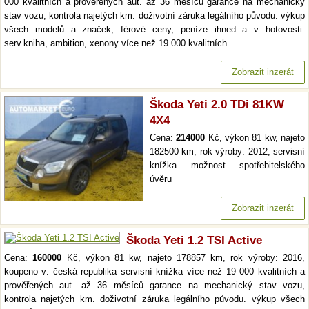
000 kvalitních a prověřených aut. až 36 měsíců garance na mechanický
stav vozu, kontrola najetých km. doživotní záruka legálního původu. výkup
všech modelů a značek, férové ceny, peníze ihned a v hotovosti.
serv.kniha, ambition, xenony více než 19 000 kvalitních…
Zobrazit inzerát
Škoda Yeti 2.0 TDi 81KW
4X4
Cena:
214000
Kč, výkon 81 kw, najeto
182500 km, rok výroby: 2012, servisní
knížka možnost spotřebitelského
úvěru
Zobrazit inzerát
Škoda Yeti 1.2 TSI Active
Cena:
160000
Kč, výkon 81 kw, najeto 178857 km, rok výroby: 2016,
koupeno v: česká republika servisní knížka více než 19 000 kvalitních a
prověřených aut. až 36 měsíců garance na mechanický stav vozu,
kontrola najetých km. doživotní záruka legálního původu. výkup všech