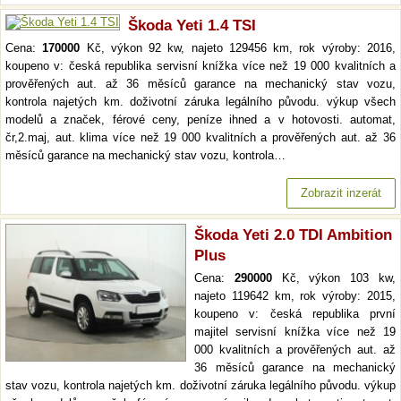
Škoda Yeti 1.4 TSI
Cena:
170000
Kč, výkon 92 kw, najeto 129456 km, rok výroby: 2016,
koupeno v: česká republika servisní knížka více než 19 000 kvalitních a
prověřených aut. až 36 měsíců garance na mechanický stav vozu,
kontrola najetých km. doživotní záruka legálního původu. výkup všech
modelů a značek, férové ceny, peníze ihned a v hotovosti. automat,
čr,2.maj, aut. klima více než 19 000 kvalitních a prověřených aut. až 36
měsíců garance na mechanický stav vozu, kontrola…
Zobrazit inzerát
Škoda Yeti 2.0 TDI Ambition
Plus
Cena:
290000
Kč, výkon 103 kw,
najeto 119642 km, rok výroby: 2015,
koupeno v: česká republika první
majitel servisní knížka více než 19
000 kvalitních a prověřených aut. až
36 měsíců garance na mechanický
stav vozu, kontrola najetých km. doživotní záruka legálního původu. výkup