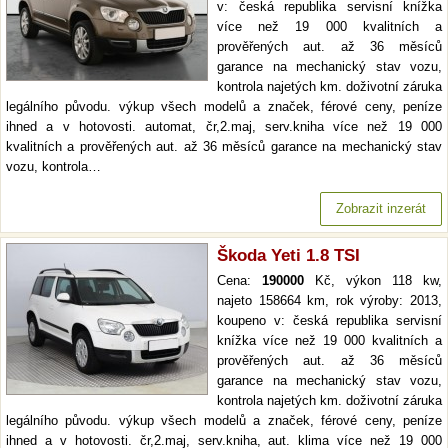
v: česká republika servisní knížka
více než 19 000 kvalitních a
prověřených aut. až 36 měsíců
garance na mechanický stav vozu,
kontrola najetých km. doživotní záruka
legálního původu. výkup všech modelů a značek, férové ceny, peníze
ihned a v hotovosti. automat, čr,2.maj, serv.kniha více než 19 000
kvalitních a prověřených aut. až 36 měsíců garance na mechanický stav
vozu, kontrola…
Zobrazit inzerát
Škoda Yeti 1.8 TSI
Cena:
190000
Kč, výkon 118 kw,
najeto 158664 km, rok výroby: 2013,
koupeno v: česká republika servisní
knížka více než 19 000 kvalitních a
prověřených aut. až 36 měsíců
garance na mechanický stav vozu,
kontrola najetých km. doživotní záruka
legálního původu. výkup všech modelů a značek, férové ceny, peníze
ihned a v hotovosti. čr,2.maj, serv.kniha, aut. klima více než 19 000