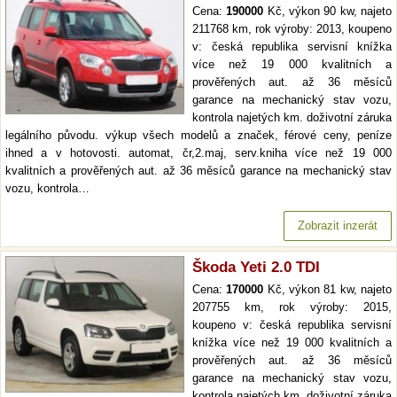
Cena:
190000
Kč, výkon 90 kw, najeto
211768 km, rok výroby: 2013, koupeno
v: česká republika servisní knížka
více než 19 000 kvalitních a
prověřených aut. až 36 měsíců
garance na mechanický stav vozu,
kontrola najetých km. doživotní záruka
legálního původu. výkup všech modelů a značek, férové ceny, peníze
ihned a v hotovosti. automat, čr,2.maj, serv.kniha více než 19 000
kvalitních a prověřených aut. až 36 měsíců garance na mechanický stav
vozu, kontrola…
Zobrazit inzerát
Škoda Yeti 2.0 TDI
Cena:
170000
Kč, výkon 81 kw, najeto
207755 km, rok výroby: 2015,
koupeno v: česká republika servisní
knížka více než 19 000 kvalitních a
prověřených aut. až 36 měsíců
garance na mechanický stav vozu,
kontrola najetých km. doživotní záruka