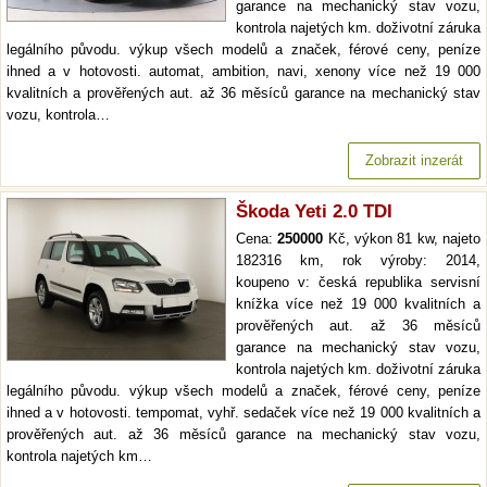
garance na mechanický stav vozu,
kontrola najetých km. doživotní záruka
legálního původu. výkup všech modelů a značek, férové ceny, peníze
ihned a v hotovosti. automat, ambition, navi, xenony více než 19 000
kvalitních a prověřených aut. až 36 měsíců garance na mechanický stav
vozu, kontrola…
Zobrazit inzerát
Škoda Yeti 2.0 TDI
Cena:
250000
Kč, výkon 81 kw, najeto
182316 km, rok výroby: 2014,
koupeno v: česká republika servisní
knížka více než 19 000 kvalitních a
prověřených aut. až 36 měsíců
garance na mechanický stav vozu,
kontrola najetých km. doživotní záruka
legálního původu. výkup všech modelů a značek, férové ceny, peníze
ihned a v hotovosti. tempomat, vyhř. sedaček více než 19 000 kvalitních a
prověřených aut. až 36 měsíců garance na mechanický stav vozu,
kontrola najetých km…