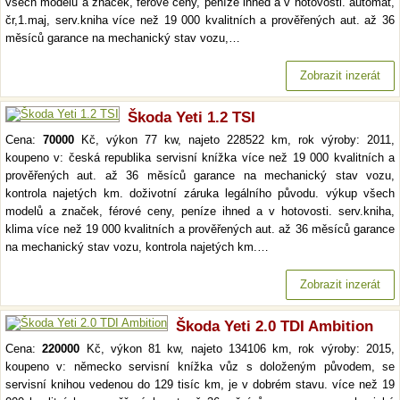
všech modelů a značek, férové ceny, peníze ihned a v hotovosti. automat,
čr,1.maj, serv.kniha více než 19 000 kvalitních a prověřených aut. až 36
měsíců garance na mechanický stav vozu,…
Zobrazit inzerát
Škoda Yeti 1.2 TSI
Cena:
70000
Kč, výkon 77 kw, najeto 228522 km, rok výroby: 2011,
koupeno v: česká republika servisní knížka více než 19 000 kvalitních a
prověřených aut. až 36 měsíců garance na mechanický stav vozu,
kontrola najetých km. doživotní záruka legálního původu. výkup všech
modelů a značek, férové ceny, peníze ihned a v hotovosti. serv.kniha,
klima více než 19 000 kvalitních a prověřených aut. až 36 měsíců garance
na mechanický stav vozu, kontrola najetých km.…
Zobrazit inzerát
Škoda Yeti 2.0 TDI Ambition
Cena:
220000
Kč, výkon 81 kw, najeto 134106 km, rok výroby: 2015,
koupeno v: německo servisní knížka vůz s doloženým původem, se
servisní knihou vedenou do 129 tisíc km, je v dobrém stavu. více než 19