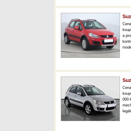
kont
Suz
Cen
koup
a pr
kont
mode
více
mech
Suz
Cen
koup
000 
mech
legá
ihned
kval
sta