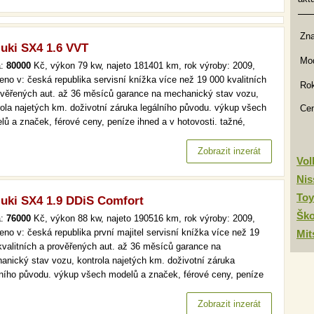
Zn
uki SX4 1.6 VVT
Mod
a:
80000
Kč, výkon 79 kw, najeto 181401 km, rok výroby: 2009,
eno v: česká republika servisní knížka více než 19 000 kvalitních
Rok
ověřených aut. až 36 měsíců garance na mechanický stav vozu,
rola najetých km. doživotní záruka legálního původu. výkup všech
Ce
lů a značek, férové ceny, peníze ihned a v hotovosti. tažné,
a, park. senzory více než 19 000 kvalitních a prověřených aut. až
ěsíců garance na mechanický stav vozu, kontrola…
Zobrazit inzerát
Vo
Nis
Toy
uki SX4 1.9 DDiS Comfort
Šk
a:
76000
Kč, výkon 88 kw, najeto 190516 km, rok výroby: 2009,
eno v: česká republika první majitel servisní knížka více než 19
Mit
kvalitních a prověřených aut. až 36 měsíců garance na
anický stav vozu, kontrola najetých km. doživotní záruka
lního původu. výkup všech modelů a značek, férové ceny, peníze
 a v hotovosti. tažné, klima více než 19 000 kvalitních a
ěřených aut. až 36 měsíců garance na mechanický stav vozu,
Zobrazit inzerát