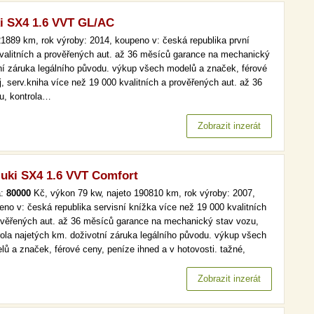
i SX4 1.6 VVT GL/AC
1889 km, rok výroby: 2014, koupeno v: česká republika první
 kvalitních a prověřených aut. až 36 měsíců garance na mechanický
tní záruka legálního původu. výkup všech modelů a značek, férové
j, serv.kniha více než 19 000 kvalitních a prověřených aut. až 36
u, kontrola…
Zobrazit inzerát
uki SX4 1.6 VVT Comfort
a:
80000
Kč, výkon 79 kw, najeto 190810 km, rok výroby: 2007,
eno v: česká republika servisní knížka více než 19 000 kvalitních
ověřených aut. až 36 měsíců garance na mechanický stav vozu,
rola najetých km. doživotní záruka legálního původu. výkup všech
lů a značek, férové ceny, peníze ihned a v hotovosti. tažné,
a, vyhř. sedaček více než 19 000 kvalitních a prověřených aut. až
ěsíců garance na mechanický stav vozu, kontrola…
Zobrazit inzerát