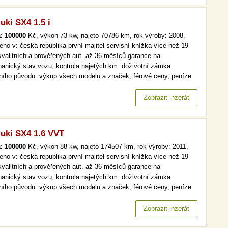
uki SX4 1.5 i
a:
100000
Kč, výkon 73 kw, najeto 70786 km, rok výroby: 2008,
eno v: česká republika první majitel servisní knížka více než 19
kvalitních a prověřených aut. až 36 měsíců garance na
anický stav vozu, kontrola najetých km. doživotní záruka
lního původu. výkup všech modelů a značek, férové ceny, peníze
d a v hotovosti. více než 19 000 kvalitních a prověřených aut. až
ěsíců garance na mechanický stav vozu, kontrola najetých km.…
Zobrazit inzerát
uki SX4 1.6 VVT
a:
100000
Kč, výkon 88 kw, najeto 174507 km, rok výroby: 2011,
eno v: česká republika první majitel servisní knížka více než 19
kvalitních a prověřených aut. až 36 měsíců garance na
anický stav vozu, kontrola najetých km. doživotní záruka
lního původu. výkup všech modelů a značek, férové ceny, peníze
d a v hotovosti. vyhř. sedaček více než 19 000 kvalitních a
ěřených aut. až 36 měsíců garance na mechanický stav vozu,
Zobrazit inzerát
rola…