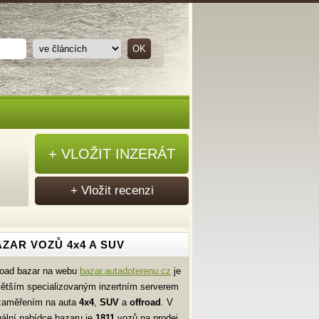
+ VLOŽIT INZERÁT
+ Vložit recenzi
ZAR VOZŮ 4x4 A SUV
road bazar na webu
bazar.autadoterenu.cz
je
větším specializovaným inzertním serverem
zaměřením na auta
4x4
,
SUV
a
offroad
. V
uální nabídce bazaru je
1811
vozů na prodej.