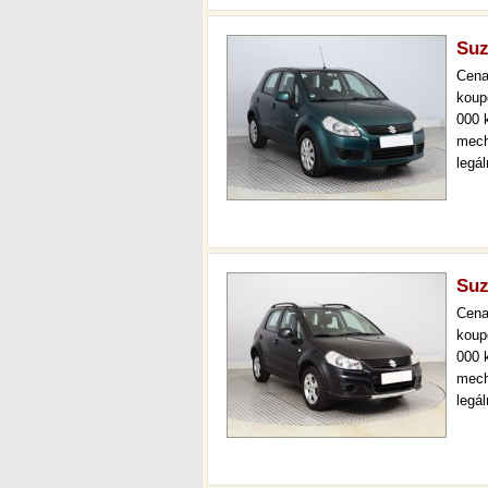
Suz
Cen
koup
000 
mech
legá
ihne
36 m
Suz
Cen
koup
000 
mech
legá
ihne
prov
kont