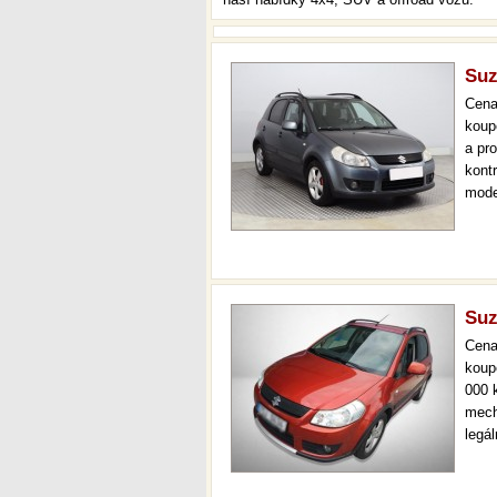
Suz
Cen
koup
a pr
kont
mode
klim
36 m
Suz
Cen
koup
000 
mech
legá
ihned
prov