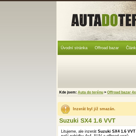
Úvodní stránka
Offroad bazar
Člán
Kde jsem:
Auta do terénu
>
Offroad bazar 4
Inzerát byl již smazán.
Suzuki SX4 1.6 VVT
Litujeme, ale inzerát
Suzuki SX4 1.6 VV
naší nabídky 4x4, SUV a offroad vozů.