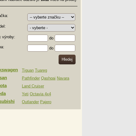
ačka:
el:
 výroby:
do
na:
do
lkswagen
Tiguan
Tuareg
san
Pathfinder
Qashqai
Navara
ota
Land Cruiser
oda
Yeti
Octavia 4x4
subishi
Outlander
Pajero