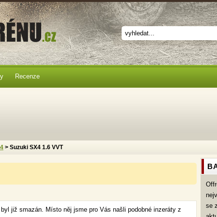
ky
Recenze
x4
> Suzuki SX4 1.6 VVT
BA
Off
nej
se 
T
byl již smazán. Místo něj jsme pro Vás našli podobné inzeráty z
akt