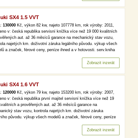
rola najetých…
uki SX4 1.5 VVT
a:
130000
Kč, výkon 82 kw, najeto 107778 km, rok výroby: 2011,
eno v: česká republika servisní knížka více než 19 000 kvalitních
ověřených aut. až 36 měsíců garance na mechanický stav vozu,
rola najetých km. doživotní záruka legálního původu. výkup všech
lů a značek, férové ceny, peníze ihned a v hotovosti. serv.kniha
 než 19 000 kvalitních a prověřených aut. až 36 měsíců garance na
anický stav vozu, kontrola najetých km. doživotní…
Zobrazit inzerát
uki SX4 1.6 VVT
a:
120000
Kč, výkon 79 kw, najeto 153200 km, rok výroby: 2007,
eno v: česká republika první majitel servisní knížka více než 19
kvalitních a prověřených aut. až 36 měsíců garance na
anický stav vozu, kontrola najetých km. doživotní záruka
lního původu. výkup všech modelů a značek, férové ceny, peníze
 a v hotovosti. čr,1.maj, aut. klima, vyhř. sedaček více než 19 000
itních a prověřených aut. až 36 měsíců garance na mechanický
Zobrazit inzerát
v…