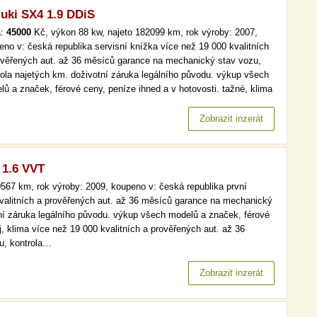
uki SX4 1.9 DDiS
a:
45000
Kč, výkon 88 kw, najeto 182099 km, rok výroby: 2007,
eno v: česká republika servisní knížka více než 19 000 kvalitních
ověřených aut. až 36 měsíců garance na mechanický stav vozu,
rola najetých km. doživotní záruka legálního původu. výkup všech
lů a značek, férové ceny, peníze ihned a v hotovosti. tažné, klima
 než 19 000 kvalitních a prověřených aut. až 36 měsíců garance na
anický stav vozu, kontrola najetých km. doživotní…
Zobrazit inzerát
 1.6 VVT
567 km, rok výroby: 2009, koupeno v: česká republika první
 kvalitních a prověřených aut. až 36 měsíců garance na mechanický
tní záruka legálního původu. výkup všech modelů a značek, férové
j, klima více než 19 000 kvalitních a prověřených aut. až 36
u, kontrola…
Zobrazit inzerát