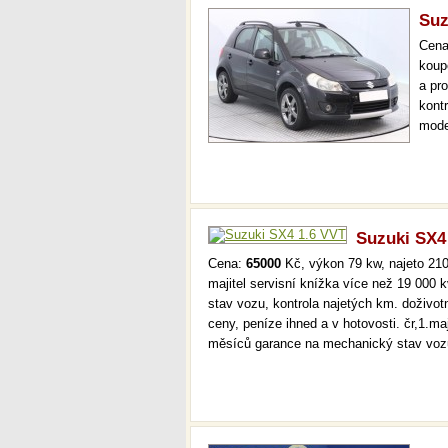
Suz
Cen
koup
a pr
kont
mode
více
mech
Suzuki SX4
Cena:
65000
Kč, výkon 79 kw, najeto 210
majitel servisní knížka více než 19 000
stav vozu, kontrola najetých km. doživo
ceny, peníze ihned a v hotovosti. čr,1.ma
měsíců garance na mechanický stav voz