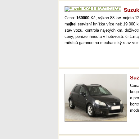
Suzuk
Cena:
160000
Kč, výkon 88 kw, najeto 12
majitel servisní knížka více než 19 000
stav vozu, kontrola najetých km. doživo
ceny, peníze ihned a v hotovosti. čr,1.ma
měsíců garance na mechanický stav voz
Suz
Cen
koup
a pr
kont
mode
klim
36 m