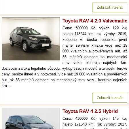
Zobrazit inzerát
Toyota RAV 4 2.0 Valvematic
Cena:
500000
Kč, výkon 129 kw,
najeto 118244 km, rok výroby: 2019,
koupeno v: česká republika první
majitel servisní knížka více než 19
000 kvalitních a prověřených aut. až
36 měsíců garance na mechanický
stav vozu, kontrola najetých km.
doživotní záruka legálního původu. výkup všech modelů a značek, férové
ceny, peníze ihned a v hotovosti. více než 19 000 kvalitních a prověřených
aut. až 36 měsíců garance na mechanický stav vozu, kontrola najetých
km.…
Zobrazit inzerát
Toyota RAV 4 2.5 Hybrid
Cena:
430000
Kč, výkon 145 kw,
najeto 171548 km, rok výroby: 2017,