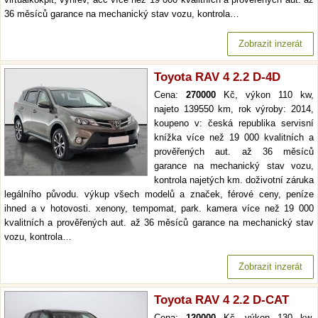
36 měsíců garance na mechanický stav vozu, kontrola…
Zobrazit inzerát
Toyota RAV 4 2.2 D-4D
Cena:
270000
Kč, výkon 110 kw,
najeto 139550 km, rok výroby: 2014,
koupeno v: česká republika servisní
knížka více než 19 000 kvalitních a
prověřených aut. až 36 měsíců
garance na mechanický stav vozu,
kontrola najetých km. doživotní záruka
legálního původu. výkup všech modelů a značek, férové ceny, peníze
ihned a v hotovosti. xenony, tempomat, park. kamera více než 19 000
kvalitních a prověřených aut. až 36 měsíců garance na mechanický stav
vozu, kontrola…
Zobrazit inzerát
Toyota RAV 4 2.2 D-CAT
Cena:
120000
Kč, výkon 130 kw,