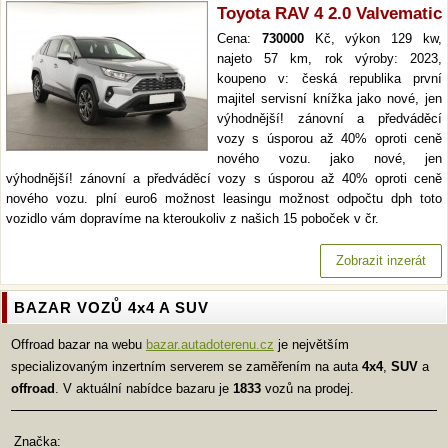
Toyota RAV 4 2.0 Valvematic
Cena:
730000
Kč, výkon 129 kw,
najeto 57 km, rok výroby: 2023,
koupeno v: česká republika první
majitel servisní knížka jako nové, jen
výhodnější! zánovní a předváděcí
vozy s úsporou až 40% oproti ceně
nového vozu. jako nové, jen
výhodnější! zánovní a předváděcí vozy s úsporou až 40% oproti ceně
nového vozu. plní euro6 možnost leasingu možnost odpočtu dph toto
vozidlo vám dopravíme na kteroukoliv z našich 15 poboček v čr.
Zobrazit inzerát
BAZAR VOZŮ 4x4 A SUV
Offroad bazar na webu
bazar.autadoterenu.cz
je největším
specializovaným inzertním serverem se zaměřením na auta
4x4
,
SUV
a
offroad
. V aktuální nabídce bazaru je
1833
vozů na prodej.
Značka: