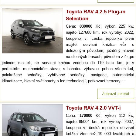
Toyota RAV 4 2.5 Plug-in
Selection
Cena:
830000
Kč, výkon 225 kw,
najeto 127688 km, rok výroby: 2022,
koupeno v: česká republika první
majitel servisní knížka vůz s
doloženým původem, ježděný hlavně
na dlouhých trasách, původem z čr, po
jediném majiteli, se servisní knihou vedenou do 119 tisíc km, je v
perfektním mechanickém stavu, s bohatou výbavou: pohon všech kol,
polokožené sedačky, vyhřívané sedačky, navigace, automatická
klimatizace, hlavní světlomety s led technologií, parkovací senzory.…
Zobrazit inzerát
Toyota RAV 4 2.0 VVT-i
Cena:
170000
Kč, výkon 112 kw,
najeto 85004 km, rok výroby: 2007,
koupeno v: česká republika servisní
knížka více než 19 000 kvalitních a