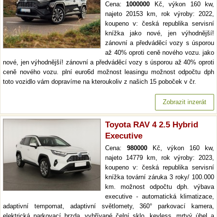
Cena:
1000000
Kč, výkon 160 kw,
najeto 20153 km, rok výroby: 2022,
koupeno v: česká republika servisní
knížka jako nové, jen výhodnější!
zánovní a předváděcí vozy s úsporou
až 40% oproti ceně nového vozu. jako
nové, jen výhodnější! zánovní a předváděcí vozy s úsporou až 40% oproti
ceně nového vozu. plní euro6d možnost leasingu možnost odpočtu dph
toto vozidlo vám dopravíme na kteroukoliv z našich 15 poboček v čr.
Zobrazit inzerát
Toyota RAV 4 2.5 Hybrid
Executive
Cena:
980000
Kč, výkon 160 kw,
najeto 14779 km, rok výroby: 2023,
koupeno v: česká republika servisní
knížka tovární záruka 3 roky/ 100.000
km. možnost odpočtu dph. výbava
executive - automatická klimatizace,
adaptivní tempomat, adaptivní světlomety, 360° parkovací kamera,
elektrická parkovací brzda, vyhřívané čelní sklo, keyless, mrtvý úhel a