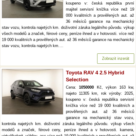
koupeno v: česká republika první
majitel servisní knížka více než 19
000 kvalitních a prověřených aut. až
36 měsíců garance na mechanický
stav vozu, kontrola najetých km. doživotní záruka legálního původu. výkup
všech modelů a značek, férové ceny, peníze ihned a v hotovosti. více než
19 000 kvalitních a prověřených aut. až 36 měsíců garance na mechanický
stav vozu, kontrola najetých km.…
Zobrazit inzerát
Toyota RAV 4 2.5 Hybrid
Selection
Cena:
1050000
Kč, výkon 163 kw,
najeto 11305 km, rok výroby: 2025,
koupeno v: česká republika servisní
knížka více než 19 000 kvalitních a
prověřených aut. až 36 měsíců
garance na mechanický stav vozu,
kontrola najetých km. doživotní záruka legálního původu. výkup všech
modelů a značek, férové ceny, peníze ihned a v hotovosti. kamera,
virtuálkokpit, výhřev, acc více než 19 000 kvalitních a prověřených aut. až