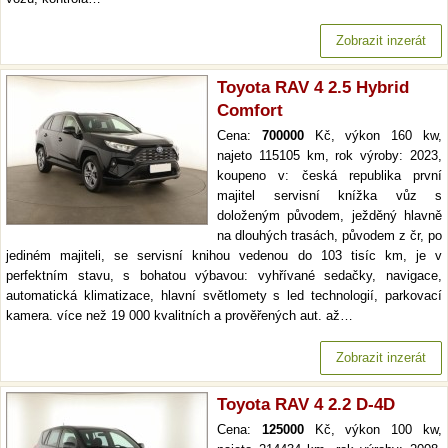
Zobrazit inzerát
Toyota RAV 4 2.5 Hybrid
Comfort
Cena:
700000
Kč, výkon 160 kw,
najeto 115105 km, rok výroby: 2023,
koupeno v: česká republika první
majitel servisní knížka vůz s
doloženým původem, ježděný hlavně
na dlouhých trasách, původem z čr, po
jediném majiteli, se servisní knihou vedenou do 103 tisíc km, je v
perfektním stavu, s bohatou výbavou: vyhřívané sedačky, navigace,
automatická klimatizace, hlavní světlomety s led technologií, parkovací
kamera. více než 19 000 kvalitních a prověřených aut. až…
Zobrazit inzerát
Toyota RAV 4 2.2 D-4D
Cena:
125000
Kč, výkon 100 kw,