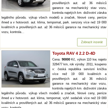
prověřených aut. až 36 měsíců
garance na mechanický stav vozu,
kontrola najetých km. doživotní záruka
legálního původu. výkup všech modelů a značek, férové ceny, peníze
ihned a v hotovosti. aut. klima, tempomat, park. senzory více než 19 000
kvalitních a prověřených aut. až 36 měsíců garance na mechanický stav
vozu, kontrola…
Zobrazit inzerát
Toyota RAV 4 2.2 D-4D
Cena:
90000
Kč, výkon 110 kw, najeto
328477 km, rok výroby: 2011, koupeno
v: česká republika servisní knížka
více než 19 000 kvalitních a
prověřených aut. až 36 měsíců
garance na mechanický stav vozu,
kontrola najetých km. doživotní záruka
legálního původu. výkup všech modelů a značek, férové ceny, peníze
ihned a v hotovosti. aut. klima, tempomat, vyhř. sedaček více než 19 000
kvalitních a prověřených aut. až 36 měsíců garance na mechanický stav
vozu, kontrola…