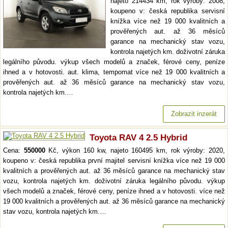
najeto 214434 km, rok výroby: 2008,
koupeno v: česká republika servisní
knížka více než 19 000 kvalitních a
prověřených aut. až 36 měsíců
garance na mechanický stav vozu,
kontrola najetých km. doživotní záruka
legálního původu. výkup všech modelů a značek, férové ceny, peníze
ihned a v hotovosti. aut. klima, tempomat více než 19 000 kvalitních a
prověřených aut. až 36 měsíců garance na mechanický stav vozu,
kontrola najetých km.…
Zobrazit inzerát
Toyota RAV 4 2.5 Hybrid
Cena:
550000
Kč, výkon 160 kw, najeto 160495 km, rok výroby: 2020,
koupeno v: česká republika první majitel servisní knížka více než 19 000
kvalitních a prověřených aut. až 36 měsíců garance na mechanický stav
vozu, kontrola najetých km. doživotní záruka legálního původu. výkup
všech modelů a značek, férové ceny, peníze ihned a v hotovosti. více než
19 000 kvalitních a prověřených aut. až 36 měsíců garance na mechanický
stav vozu, kontrola najetých km.…