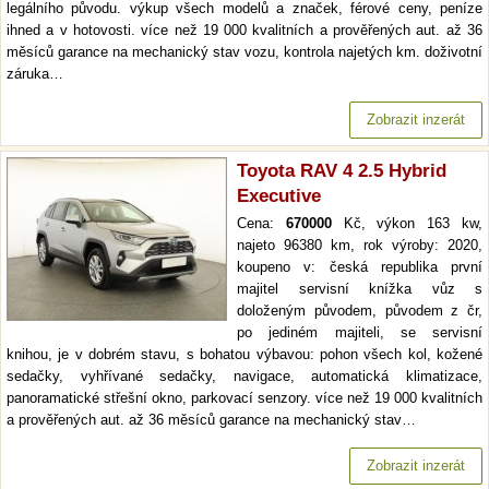
legálního původu. výkup všech modelů a značek, férové ceny, peníze
ihned a v hotovosti. více než 19 000 kvalitních a prověřených aut. až 36
měsíců garance na mechanický stav vozu, kontrola najetých km. doživotní
záruka…
Zobrazit inzerát
Toyota RAV 4 2.5 Hybrid
Executive
Cena:
670000
Kč, výkon 163 kw,
najeto 96380 km, rok výroby: 2020,
koupeno v: česká republika první
majitel servisní knížka vůz s
doloženým původem, původem z čr,
po jediném majiteli, se servisní
knihou, je v dobrém stavu, s bohatou výbavou: pohon všech kol, kožené
sedačky, vyhřívané sedačky, navigace, automatická klimatizace,
panoramatické střešní okno, parkovací senzory. více než 19 000 kvalitních
a prověřených aut. až 36 měsíců garance na mechanický stav…
Zobrazit inzerát