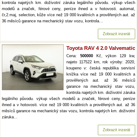
kontrola najetých km. doživotní záruka legálního původu. výkup všech
modelů a značek, férové ceny, peníze ihned a v hotovosti. automat,
čr,2.maj, selection, kůže více než 19 000 kvalitních a prověřených aut. až
36 měsíců garance na mechanický stav vozu, kontrola…
Zobrazit inzerát
Toyota RAV 4 2.0 Valvematic
Cena:
500000
Kč, výkon 129 kw,
najeto 117522 km, rok výroby: 2020,
koupeno v: česká republika servisní
knížka více než 19 000 kvalitních a
prověřených aut. až 36 měsíců
garance na mechanický stav vozu,
kontrola najetých km. doživotní záruka
legálního původu. výkup všech modelů a značek, férové ceny, peníze
ihned a v hotovosti. více než 19 000 kvalitních a prověřených aut. až 36
měsíců garance na mechanický stav vozu, kontrola najetých km. doživotní
záruka…
Zobrazit inzerát