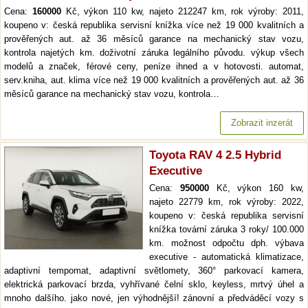
Cena:
160000
Kč, výkon 110 kw, najeto 212247 km, rok výroby: 2011,
koupeno v: česká republika servisní knížka více než 19 000 kvalitních a
prověřených aut. až 36 měsíců garance na mechanický stav vozu,
kontrola najetých km. doživotní záruka legálního původu. výkup všech
modelů a značek, férové ceny, peníze ihned a v hotovosti. automat,
serv.kniha, aut. klima více než 19 000 kvalitních a prověřených aut. až 36
měsíců garance na mechanický stav vozu, kontrola…
Zobrazit inzerát
Toyota RAV 4 2.5 Hybrid
Executive
Cena:
950000
Kč, výkon 160 kw,
najeto 22779 km, rok výroby: 2022,
koupeno v: česká republika servisní
knížka tovární záruka 3 roky/ 100.000
km. možnost odpočtu dph. výbava
executive - automatická klimatizace,
adaptivní tempomat, adaptivní světlomety, 360° parkovací kamera,
elektrická parkovací brzda, vyhřívané čelní sklo, keyless, mrtvý úhel a
mnoho dalšího. jako nové, jen výhodnější! zánovní a předváděcí vozy s