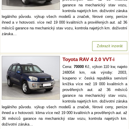
garance na mechanický stav vozu,
kontrola najetých km. doživotní záruka
legálního původu. výkup všech modelů a značek, férové ceny, peníze
ihned a v hotovosti. více než 19 000 kvalitních a prověřených aut. až 36
měsíců garance na mechanický stav vozu, kontrola najetých km. doživotní
záruka…
Zobrazit inzerát
Toyota RAV 4 2.0 VVT-i
Cena:
70000
Kč, výkon 110 kw, najeto
248054 km, rok výroby: 2003,
koupeno v: česká republika servisní
knížka více než 19 000 kvalitních a
prověřených aut. až 36 měsíců
garance na mechanický stav vozu,
kontrola najetých km. doživotní záruka
legálního původu. výkup všech modelů a značek, férové ceny, peníze
ihned a v hotovosti. klima více než 19 000 kvalitních a prověřených aut. až
36 měsíců garance na mechanický stav vozu, kontrola najetých km.
doživotní záruka…