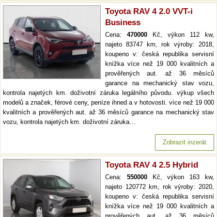
Toyota RAV 4 2.0 VVT-i
Business
Cena:
470000
Kč, výkon 112 kw,
najeto 83747 km, rok výroby: 2018,
koupeno v: česká republika servisní
knížka více než 19 000 kvalitních a
prověřených aut. až 36 měsíců
garance na mechanický stav vozu,
kontrola najetých km. doživotní záruka legálního původu. výkup všech
modelů a značek, férové ceny, peníze ihned a v hotovosti. více než 19 000
kvalitních a prověřených aut. až 36 měsíců garance na mechanický stav
vozu, kontrola najetých km. doživotní záruka…
Zobrazit inzerát
Toyota RAV 4 2.5 Hybrid
Cena:
550000
Kč, výkon 163 kw,
najeto 120772 km, rok výroby: 2020,
koupeno v: česká republika servisní
knížka více než 19 000 kvalitních a
prověřených aut. až 36 měsíců