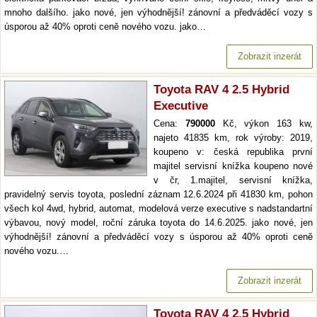
mnoho dalšího. jako nové, jen výhodnější! zánovní a předváděcí vozy s
úsporou až 40% oproti ceně nového vozu. jako…
Zobrazit inzerát
Toyota RAV 4 2.5 Hybrid
Executive
Cena:
790000
Kč, výkon 163 kw,
najeto 41835 km, rok výroby: 2019,
koupeno v: česká republika první
majitel servisní knížka koupeno nové
v čr, 1.majitel, servisní knížka,
pravidelný servis toyota, poslední záznam 12.6.2024 při 41830 km, pohon
všech kol 4wd, hybrid, automat, modelová verze executive s nadstandartní
výbavou, nový model, roční záruka toyota do 14.6.2025. jako nové, jen
výhodnější! zánovní a předváděcí vozy s úsporou až 40% oproti ceně
nového vozu.…
Zobrazit inzerát
Toyota RAV 4 2.5 Hybrid