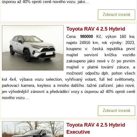
úsporou až 40% oproti ceně nového vozu. jako…
Zobrazit inzerát
Toyota RAV 4 2.5 Hybrid
Cena:
980000
Kč, výkon 160 kw,
najeto 24916 km, rok výroby: 2023,
koupeno v: česká republika první
majitel servisní knížka vozidlo
zakoupeno jako nové v čr po prvním
majiteli v platné tovární záruce, a
možností odpočtu dph. pohon všech
kol 4x4, výbava vozu selection, vyhřívaný volant, full led světlomety,
parkovací kamera, keyless a mnoho dalšího. tažné zařízení. jako nové,
jen výhodnější! zánovní a předváděcí vozy s úsporou až 40% oproti ceně
nového vozu.…
Zobrazit inzerát
Toyota RAV 4 2.5 Hybrid
Executive