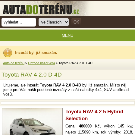
MENU
Inzerát byl již smazán.
Auta do terénu
>
Offroad bazar 4x4
> Toyota RAV 4 2.0 D-4D
Toyota RAV 4 2.0 D-4D
Litujeme, ale inzerát
Toyota RAV 4 2.0 D-4D
byl již smazán. Místo něj
jsme pro Vás našli podobné inzeráty z naší nabídky 4x4, SUV a offroad
vozů.
Toyota RAV 4 2.5 Hybrid
Selection
Cena:
480000
Kč, výkon 145 kw,
najeto 115090 km, rok výroby: 2018,