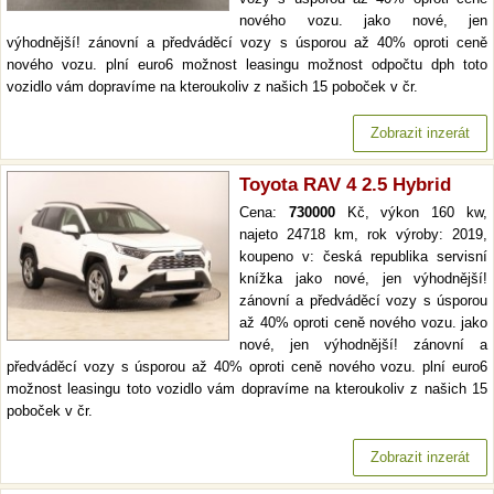
nového vozu. jako nové, jen
výhodnější! zánovní a předváděcí vozy s úsporou až 40% oproti ceně
nového vozu. plní euro6 možnost leasingu možnost odpočtu dph toto
vozidlo vám dopravíme na kteroukoliv z našich 15 poboček v čr.
Zobrazit inzerát
Toyota RAV 4 2.5 Hybrid
Cena:
730000
Kč, výkon 160 kw,
najeto 24718 km, rok výroby: 2019,
koupeno v: česká republika servisní
knížka jako nové, jen výhodnější!
zánovní a předváděcí vozy s úsporou
až 40% oproti ceně nového vozu. jako
nové, jen výhodnější! zánovní a
předváděcí vozy s úsporou až 40% oproti ceně nového vozu. plní euro6
možnost leasingu toto vozidlo vám dopravíme na kteroukoliv z našich 15
poboček v čr.
Zobrazit inzerát