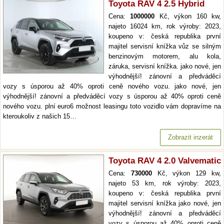
Toyota RAV 4 2.5 Hybrid
Cena:
1000000
Kč, výkon 160 kw,
najeto 16024 km, rok výroby: 2023,
koupeno v: česká republika první
majitel servisní knížka vůz se silným
benzinovým motorem, alu kola,
záruka, servisní knížka. jako nové, jen
výhodnější! zánovní a předváděcí
vozy s úsporou až 40% oproti ceně nového vozu. jako nové, jen
výhodnější! zánovní a předváděcí vozy s úsporou až 40% oproti ceně
nového vozu. plní euro6 možnost leasingu toto vozidlo vám dopravíme na
kteroukoliv z našich 15…
Zobrazit inzerát
Toyota RAV 4 2.0 Valvematic
Cena:
730000
Kč, výkon 129 kw,
najeto 53 km, rok výroby: 2023,
koupeno v: česká republika první
majitel servisní knížka jako nové, jen
výhodnější! zánovní a předváděcí
vozy s úsporou až 40% oproti ceně