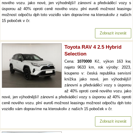
nového vozu. jako nové, jen výhodnější! zánovní a předváděcí vozy s
úsporou až 40% oproti ceně nového vozu. plní euro6 možnost leasingu
možnost odpočtu dph toto vozidlo vám dopravíme na kteroukoliv z našich
15 poboček v čr.
Zobrazit inzerát
Toyota RAV 4 2.5 Hybrid
Selection
Cena:
1070000
Kč, výkon 163 kw,
najeto 9633 km, rok výroby: 2023,
koupeno v: česká republika servisní
knížka jako nové, jen výhodnější!
zánovní a předváděcí vozy s úsporou
až 40% oproti ceně nového vozu. jako
nové, jen výhodnější! zánovní a předváděcí vozy s úsporou až 40% oproti
ceně nového vozu. plní euro6 možnost leasingu možnost odpočtu dph toto
vozidlo vám dopravíme na kteroukoliv z našich 15 poboček v čr.
Zobrazit inzerát