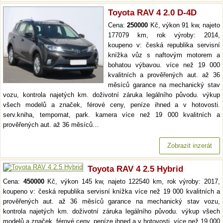
Toyota RAV 4 2.0 D-4D
Cena:
250000
Kč, výkon 91 kw, najeto
177079 km, rok výroby: 2014,
koupeno v: česká republika servisní
knížka vůz s naftovým motorem a
bohatou výbavou. více než 19 000
kvalitních a prověřených aut. až 36
měsíců garance na mechanický stav
vozu, kontrola najetých km. doživotní záruka legálního původu. výkup
všech modelů a značek, férové ceny, peníze ihned a v hotovosti.
serv.kniha, tempomat, park. kamera více než 19 000 kvalitních a
prověřených aut. až 36 měsíců…
Zobrazit inzerát
Toyota RAV 4 2.5 Hybrid
Cena:
450000
Kč, výkon 145 kw, najeto 122540 km, rok výroby: 2017,
koupeno v: česká republika servisní knížka více než 19 000 kvalitních a
prověřených aut. až 36 měsíců garance na mechanický stav vozu,
kontrola najetých km. doživotní záruka legálního původu. výkup všech
modelů a značek, férové ceny, peníze ihned a v hotovosti. více než 19 000