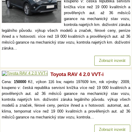
koupeno v: česká republika servisní
knížka více než 19 000 kvalitních a
prověřených aut. až 36 měsíců
garance na mechanický stav vozu,
kontrola najetých km. doživotní záruka
legálního původu. výkup všech modelů a značek, férové ceny, peníze
ihned a v hotovosti. více než 19 000 kvalitních a prověřených aut. až 36
měsíců garance na mechanický stav vozu, kontrola najetých km. doživotní
záruka…
Zobrazit inzerát
Toyota RAV 4 2.0 VVT-i
Cena:
150000
Kč, výkon 116 kw, najeto 197609 km, rok výroby: 2009,
koupeno v: česká republika servisní knížka více než 19 000 kvalitních a
prověřených aut. až 36 měsíců garance na mechanický stav vozu,
kontrola najetých km. doživotní záruka legálního původu. výkup všech
modelů a značek, férové ceny, peníze ihned a v hotovosti. automat, aut.
klima, tempomat více než 19 000 kvalitních a prověřených aut. až 36
měsíců garance na mechanický stav vozu, kontrola…
Zobrazit inzerát