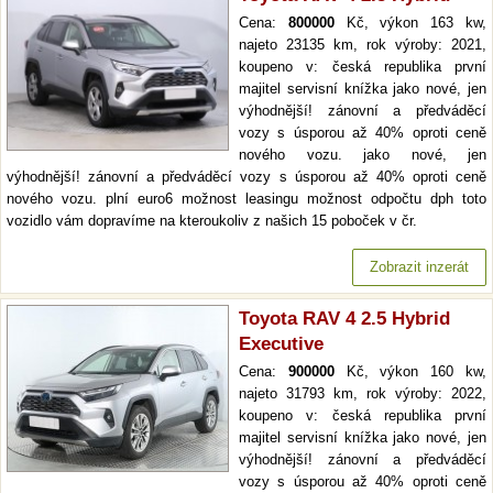
Cena:
800000
Kč, výkon 163 kw,
najeto 23135 km, rok výroby: 2021,
koupeno v: česká republika první
majitel servisní knížka jako nové, jen
výhodnější! zánovní a předváděcí
vozy s úsporou až 40% oproti ceně
nového vozu. jako nové, jen
výhodnější! zánovní a předváděcí vozy s úsporou až 40% oproti ceně
nového vozu. plní euro6 možnost leasingu možnost odpočtu dph toto
vozidlo vám dopravíme na kteroukoliv z našich 15 poboček v čr.
Zobrazit inzerát
Toyota RAV 4 2.5 Hybrid
Executive
Cena:
900000
Kč, výkon 160 kw,
najeto 31793 km, rok výroby: 2022,
koupeno v: česká republika první
majitel servisní knížka jako nové, jen
výhodnější! zánovní a předváděcí
vozy s úsporou až 40% oproti ceně