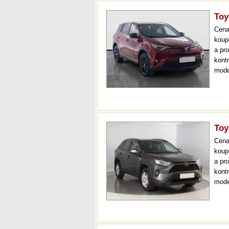
Toy
Cen
koup
a pr
kont
mode
000 
mech
Toy
Cen
koup
a pr
kont
mode
000 
mech