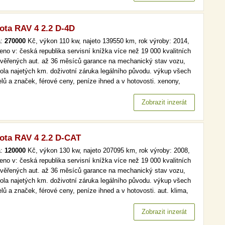
ota RAV 4 2.2 D-4D
a:
270000
Kč, výkon 110 kw, najeto 139550 km, rok výroby: 2014,
eno v: česká republika servisní knížka více než 19 000 kvalitních
ověřených aut. až 36 měsíců garance na mechanický stav vozu,
rola najetých km. doživotní záruka legálního původu. výkup všech
lů a značek, férové ceny, peníze ihned a v hotovosti. xenony,
omat, park. kamera více než 19 000 kvalitních a prověřených aut.
6 měsíců garance na mechanický stav vozu, kontrola…
Zobrazit inzerát
ota RAV 4 2.2 D-CAT
a:
120000
Kč, výkon 130 kw, najeto 207095 km, rok výroby: 2008,
eno v: česká republika servisní knížka více než 19 000 kvalitních
ověřených aut. až 36 měsíců garance na mechanický stav vozu,
rola najetých km. doživotní záruka legálního původu. výkup všech
lů a značek, férové ceny, peníze ihned a v hotovosti. aut. klima,
omat, park. senzory více než 19 000 kvalitních a prověřených aut.
6 měsíců garance na mechanický stav vozu, kontrola…
Zobrazit inzerát