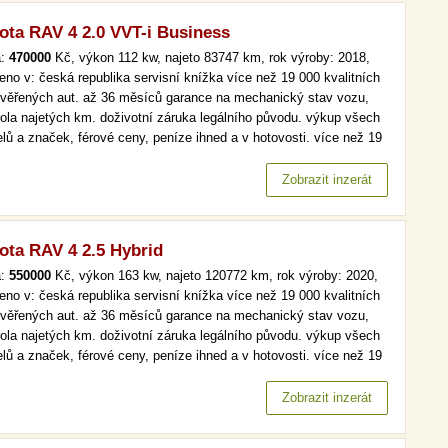
ota RAV 4 2.0 VVT-i Business
a:
470000
Kč, výkon 112 kw, najeto 83747 km, rok výroby: 2018,
eno v: česká republika servisní knížka více než 19 000 kvalitních
ověřených aut. až 36 měsíců garance na mechanický stav vozu,
rola najetých km. doživotní záruka legálního původu. výkup všech
lů a značek, férové ceny, peníze ihned a v hotovosti. více než 19
kvalitních a prověřených aut. až 36 měsíců garance na
anický stav vozu, kontrola najetých km. doživotní záruka…
Zobrazit inzerát
ota RAV 4 2.5 Hybrid
a:
550000
Kč, výkon 163 kw, najeto 120772 km, rok výroby: 2020,
eno v: česká republika servisní knížka více než 19 000 kvalitních
ověřených aut. až 36 měsíců garance na mechanický stav vozu,
rola najetých km. doživotní záruka legálního původu. výkup všech
lů a značek, férové ceny, peníze ihned a v hotovosti. více než 19
kvalitních a prověřených aut. až 36 měsíců garance na
anický stav vozu, kontrola najetých km. doživotní záruka…
Zobrazit inzerát