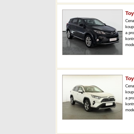
Toy
Cen
koup
a pr
kont
mode
čr,2.
až 3
Toy
Cen
koup
a pr
kont
mode
000 
mech