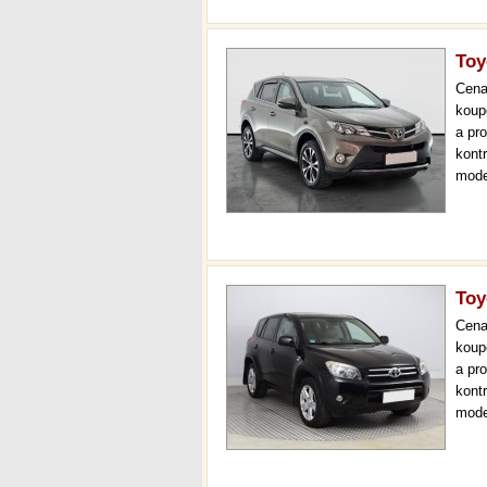
Toy
Cen
koup
a pr
kont
mode
temp
až 3
Toy
Cen
koup
a pr
kont
mode
temp
až 3