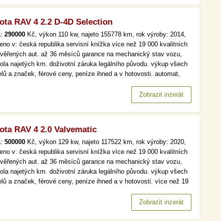
ota RAV 4 2.2 D-4D Selection
a:
290000
Kč, výkon 110 kw, najeto 155778 km, rok výroby: 2014,
eno v: česká republika servisní knížka více než 19 000 kvalitních
ověřených aut. až 36 měsíců garance na mechanický stav vozu,
rola najetých km. doživotní záruka legálního původu. výkup všech
lů a značek, férové ceny, peníze ihned a v hotovosti. automat,
maj, selection, kůže více než 19 000 kvalitních a prověřených aut.
6 měsíců garance na mechanický stav vozu, kontrola…
Zobrazit inzerát
ota RAV 4 2.0 Valvematic
a:
500000
Kč, výkon 129 kw, najeto 117522 km, rok výroby: 2020,
eno v: česká republika servisní knížka více než 19 000 kvalitních
ověřených aut. až 36 měsíců garance na mechanický stav vozu,
rola najetých km. doživotní záruka legálního původu. výkup všech
lů a značek, férové ceny, peníze ihned a v hotovosti. více než 19
kvalitních a prověřených aut. až 36 měsíců garance na
anický stav vozu, kontrola najetých km. doživotní záruka…
Zobrazit inzerát