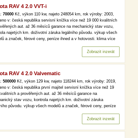
ota RAV 4 2.0 VVT-i
a:
70000
Kč, výkon 110 kw, najeto 248054 km, rok výroby: 2003,
eno v: česká republika servisní knížka více než 19 000 kvalitních
ověřených aut. až 36 měsíců garance na mechanický stav vozu,
rola najetých km. doživotní záruka legálního původu. výkup všech
lů a značek, férové ceny, peníze ihned a v hotovosti. klima více
19 000 kvalitních a prověřených aut. až 36 měsíců garance na
anický stav vozu, kontrola najetých km. doživotní záruka…
Zobrazit inzerát
ota RAV 4 2.0 Valvematic
a:
500000
Kč, výkon 129 kw, najeto 118244 km, rok výroby: 2019,
eno v: česká republika první majitel servisní knížka více než 19
kvalitních a prověřených aut. až 36 měsíců garance na
anický stav vozu, kontrola najetých km. doživotní záruka
lního původu. výkup všech modelů a značek, férové ceny, peníze
d a v hotovosti. více než 19 000 kvalitních a prověřených aut. až
ěsíců garance na mechanický stav vozu, kontrola najetých km.…
Zobrazit inzerát