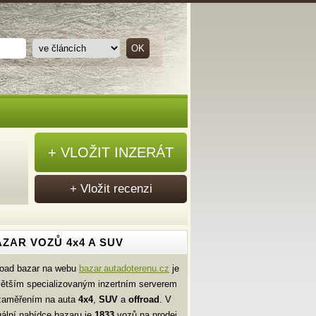
+ VLOŽIT INZERÁT
+ Vložit recenzi
ZAR VOZŮ 4x4 A SUV
road bazar na webu
bazar.autadoterenu.cz
je
větším specializovaným inzertním serverem
zaměřením na auta
4x4
,
SUV
a
offroad
. V
uální nabídce bazaru je
1833
vozů na prodej.