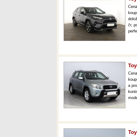
Cen
koup
dolo
čr, p
perf
polo
klim
Toy
Cen
koup
a pr
kont
mode
temp
až 3
Toy