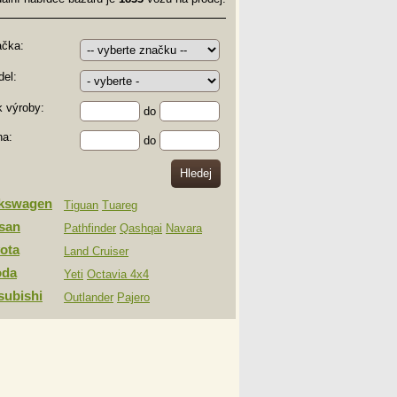
ačka:
el:
 výroby:
do
na:
do
lkswagen
Tiguan
Tuareg
san
Pathfinder
Qashqai
Navara
ota
Land Cruiser
oda
Yeti
Octavia 4x4
subishi
Outlander
Pajero