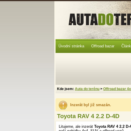
Úvodní stránka
Offroad bazar
Člán
Kde jsem:
Auta do terénu
>
Offroad bazar 4
Inzerát byl již smazán.
Toyota RAV 4 2.2 D-4D
Litujeme, ale inzerát
Toyota RAV 4 2.2 D
naší nabídky 4x4, SUV a offroad vozů.