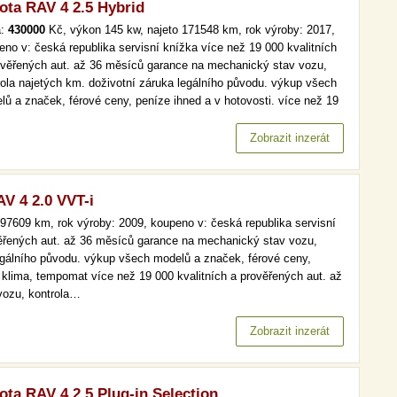
ota RAV 4 2.5 Hybrid
a:
430000
Kč, výkon 145 kw, najeto 171548 km, rok výroby: 2017,
eno v: česká republika servisní knížka více než 19 000 kvalitních
ověřených aut. až 36 měsíců garance na mechanický stav vozu,
rola najetých km. doživotní záruka legálního původu. výkup všech
lů a značek, férové ceny, peníze ihned a v hotovosti. více než 19
kvalitních a prověřených aut. až 36 měsíců garance na
anický stav vozu, kontrola najetých km. doživotní záruka…
Zobrazit inzerát
V 4 2.0 VVT-i
97609 km, rok výroby: 2009, koupeno v: česká republika servisní
věřených aut. až 36 měsíců garance na mechanický stav vozu,
legálního původu. výkup všech modelů a značek, férové ceny,
. klima, tempomat více než 19 000 kvalitních a prověřených aut. až
vozu, kontrola…
Zobrazit inzerát
ota RAV 4 2.5 Plug-in Selection