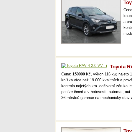
Toy
Cen
koup
a pr
kont
mode
000 
mech
Toyota RA
Cena:
150000
Kč, výkon 116 kw, najeto 1
knížka více než 19 000 kvalitních a pro
kontrola najetých km. doživotní záruka 
peníze ihned a v hotovosti. automat, aut
36 měsíců garance na mechanický stav 
Toy