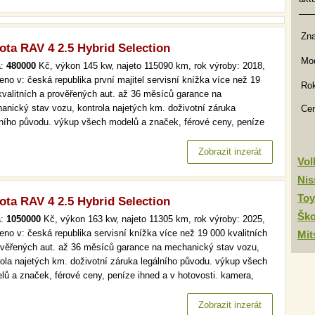
Zn
ota RAV 4 2.5 Hybrid Selection
Mod
a:
480000
Kč, výkon 145 kw, najeto 115090 km, rok výroby: 2018,
eno v: česká republika první majitel servisní knížka více než 19
Rok
kvalitních a prověřených aut. až 36 měsíců garance na
anický stav vozu, kontrola najetých km. doživotní záruka
Ce
lního původu. výkup všech modelů a značek, férové ceny, peníze
d a v hotovosti. více než 19 000 kvalitních a prověřených aut. až
ěsíců garance na mechanický stav vozu, kontrola najetých km.…
Zobrazit inzerát
Vo
Nis
Toy
ota RAV 4 2.5 Hybrid Selection
Šk
a:
1050000
Kč, výkon 163 kw, najeto 11305 km, rok výroby: 2025,
eno v: česká republika servisní knížka více než 19 000 kvalitních
Mit
ověřených aut. až 36 měsíců garance na mechanický stav vozu,
rola najetých km. doživotní záruka legálního původu. výkup všech
lů a značek, férové ceny, peníze ihned a v hotovosti. kamera,
álkokpit, výhřev, acc více než 19 000 kvalitních a prověřených aut.
6 měsíců garance na mechanický stav vozu, kontrola…
Zobrazit inzerát