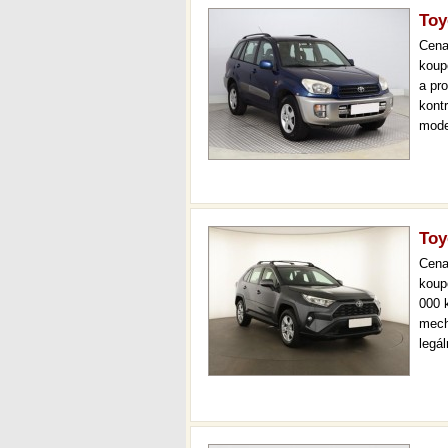
Toy
Cen
koup
a pr
kont
mode
než 
mech
Toy
Cen
koup
000 
mech
legá
ihne
36 m