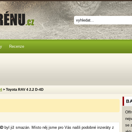
ky
Recenze
x4
> Toyota RAV 4 2.2 D-4D
BA
Off
nej
se 
-4D
byl již smazán. Místo něj jsme pro Vás našli podobné inzeráty z
akt