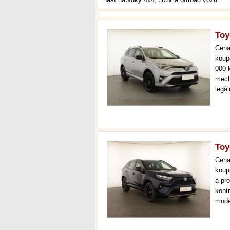
Toy
Cen
koup
000 
mech
legá
ihne
36 m
Toy
Cen
koup
a pr
kont
mode
virtu
až 3