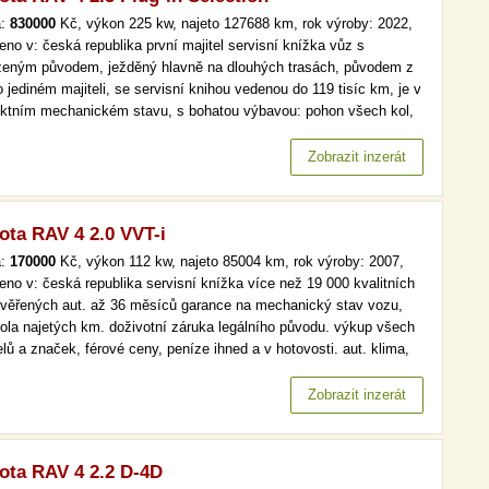
a:
830000
Kč, výkon 225 kw, najeto 127688 km, rok výroby: 2022,
eno v: česká republika první majitel servisní knížka vůz s
ženým původem, ježděný hlavně na dlouhých trasách, původem z
o jediném majiteli, se servisní knihou vedenou do 119 tisíc km, je v
ektním mechanickém stavu, s bohatou výbavou: pohon všech kol,
kožené sedačky, vyhřívané sedačky, navigace, automatická
atizace, hlavní světlomety s led technologií, parkovací senzory.…
Zobrazit inzerát
ota RAV 4 2.0 VVT-i
a:
170000
Kč, výkon 112 kw, najeto 85004 km, rok výroby: 2007,
eno v: česká republika servisní knížka více než 19 000 kvalitních
ověřených aut. až 36 měsíců garance na mechanický stav vozu,
rola najetých km. doživotní záruka legálního původu. výkup všech
lů a značek, férové ceny, peníze ihned a v hotovosti. aut. klima,
omat, park. senzory více než 19 000 kvalitních a prověřených aut.
6 měsíců garance na mechanický stav vozu, kontrola…
Zobrazit inzerát
ota RAV 4 2.2 D-4D