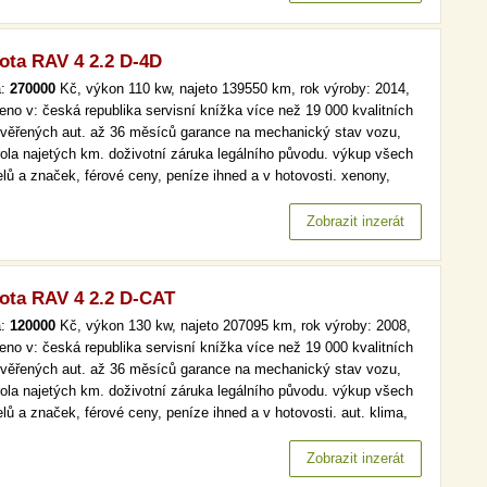
ota RAV 4 2.2 D-4D
a:
270000
Kč, výkon 110 kw, najeto 139550 km, rok výroby: 2014,
eno v: česká republika servisní knížka více než 19 000 kvalitních
ověřených aut. až 36 měsíců garance na mechanický stav vozu,
rola najetých km. doživotní záruka legálního původu. výkup všech
lů a značek, férové ceny, peníze ihned a v hotovosti. xenony,
omat, park. kamera více než 19 000 kvalitních a prověřených aut.
6 měsíců garance na mechanický stav vozu, kontrola…
Zobrazit inzerát
ota RAV 4 2.2 D-CAT
a:
120000
Kč, výkon 130 kw, najeto 207095 km, rok výroby: 2008,
eno v: česká republika servisní knížka více než 19 000 kvalitních
ověřených aut. až 36 měsíců garance na mechanický stav vozu,
rola najetých km. doživotní záruka legálního původu. výkup všech
lů a značek, férové ceny, peníze ihned a v hotovosti. aut. klima,
omat, park. senzory více než 19 000 kvalitních a prověřených aut.
6 měsíců garance na mechanický stav vozu, kontrola…
Zobrazit inzerát