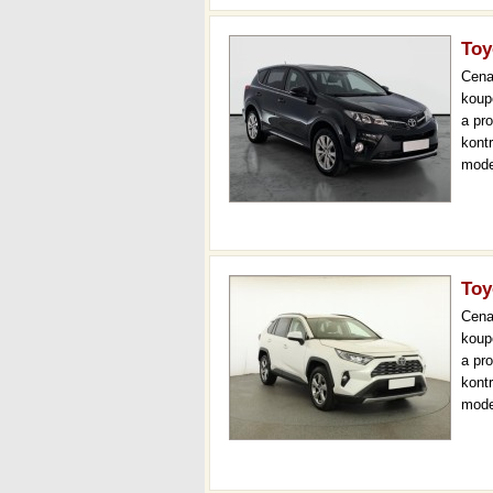
Toy
Cen
koup
a pr
kont
mode
čr,2.
až 3
Toy
Cen
koup
a pr
kont
mode
000 
mech