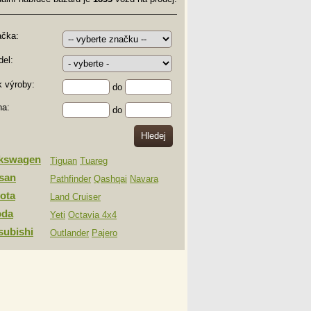
ačka:
el:
 výroby:
do
na:
do
lkswagen
Tiguan
Tuareg
san
Pathfinder
Qashqai
Navara
ota
Land Cruiser
oda
Yeti
Octavia 4x4
subishi
Outlander
Pajero