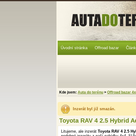
Úvodní stránka
Offroad bazar
Člán
Kde jsem:
Auta do terénu
>
Offroad bazar 4
Inzerát byl již smazán.
Toyota RAV 4 2.5 Hybrid A
Litujeme, ale inzerát
Toyota RAV 4 2.5 Hy
podobné inzeráty z naší nabídky 4x4, SUV