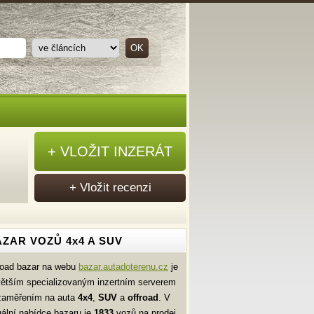
+ VLOŽIT INZERÁT
+ Vložit recenzi
ZAR VOZŮ 4x4 A SUV
road bazar na webu
bazar.autadoterenu.cz
je
větším specializovaným inzertním serverem
zaměřením na auta
4x4
,
SUV
a
offroad
. V
uální nabídce bazaru je
1833
vozů na prodej.