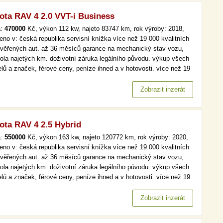
ota RAV 4 2.0 VVT-i Business
a:
470000
Kč, výkon 112 kw, najeto 83747 km, rok výroby: 2018,
eno v: česká republika servisní knížka více než 19 000 kvalitních
ověřených aut. až 36 měsíců garance na mechanický stav vozu,
rola najetých km. doživotní záruka legálního původu. výkup všech
lů a značek, férové ceny, peníze ihned a v hotovosti. více než 19
kvalitních a prověřených aut. až 36 měsíců garance na
anický stav vozu, kontrola najetých km. doživotní záruka…
Zobrazit inzerát
ota RAV 4 2.5 Hybrid
a:
550000
Kč, výkon 163 kw, najeto 120772 km, rok výroby: 2020,
eno v: česká republika servisní knížka více než 19 000 kvalitních
ověřených aut. až 36 měsíců garance na mechanický stav vozu,
rola najetých km. doživotní záruka legálního původu. výkup všech
lů a značek, férové ceny, peníze ihned a v hotovosti. více než 19
kvalitních a prověřených aut. až 36 měsíců garance na
anický stav vozu, kontrola najetých km. doživotní záruka…
Zobrazit inzerát