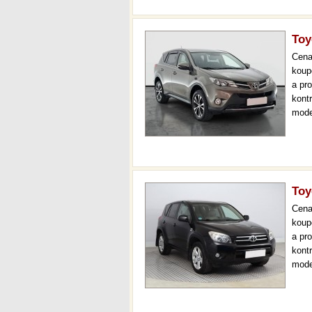
Toy
Cen
koup
a pr
kont
mode
temp
až 3
Toy
Cen
koup
a pr
kont
mode
temp
až 3