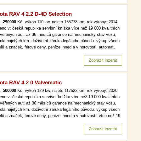
ota RAV 4 2.2 D-4D Selection
a:
290000
Kč, výkon 110 kw, najeto 155778 km, rok výroby: 2014,
eno v: česká republika servisní knížka více než 19 000 kvalitních
ověřených aut. až 36 měsíců garance na mechanický stav vozu,
rola najetých km. doživotní záruka legálního původu. výkup všech
lů a značek, férové ceny, peníze ihned a v hotovosti. automat,
maj, selection, kůže více než 19 000 kvalitních a prověřených aut.
6 měsíců garance na mechanický stav vozu, kontrola…
Zobrazit inzerát
ota RAV 4 2.0 Valvematic
a:
500000
Kč, výkon 129 kw, najeto 117522 km, rok výroby: 2020,
eno v: česká republika servisní knížka více než 19 000 kvalitních
ověřených aut. až 36 měsíců garance na mechanický stav vozu,
rola najetých km. doživotní záruka legálního původu. výkup všech
lů a značek, férové ceny, peníze ihned a v hotovosti. více než 19
kvalitních a prověřených aut. až 36 měsíců garance na
anický stav vozu, kontrola najetých km. doživotní záruka…
Zobrazit inzerát