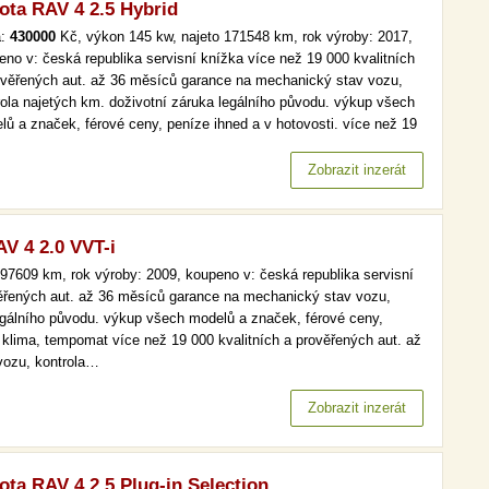
ota RAV 4 2.5 Hybrid
a:
430000
Kč, výkon 145 kw, najeto 171548 km, rok výroby: 2017,
eno v: česká republika servisní knížka více než 19 000 kvalitních
ověřených aut. až 36 měsíců garance na mechanický stav vozu,
rola najetých km. doživotní záruka legálního původu. výkup všech
lů a značek, férové ceny, peníze ihned a v hotovosti. více než 19
kvalitních a prověřených aut. až 36 měsíců garance na
anický stav vozu, kontrola najetých km. doživotní záruka…
Zobrazit inzerát
V 4 2.0 VVT-i
97609 km, rok výroby: 2009, koupeno v: česká republika servisní
věřených aut. až 36 měsíců garance na mechanický stav vozu,
legálního původu. výkup všech modelů a značek, férové ceny,
. klima, tempomat více než 19 000 kvalitních a prověřených aut. až
vozu, kontrola…
Zobrazit inzerát
ota RAV 4 2.5 Plug-in Selection