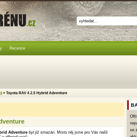
ky
Recenze
x4
> Toyota RAV 4 2.5 Hybrid Adventure
BA
Off
dventure
nej
se 
brid Adventure
byl již smazán. Místo něj jsme pro Vás našli
akt
 a offroad vozů.