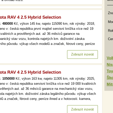
Zn
ota RAV 4 2.5 Hybrid Selection
Mod
a:
480000
Kč, výkon 145 kw, najeto 115090 km, rok výroby: 2018,
eno v: česká republika první majitel servisní knížka více než 19
Rok
kvalitních a prověřených aut. až 36 měsíců garance na
anický stav vozu, kontrola najetých km. doživotní záruka
Ce
lního původu. výkup všech modelů a značek, férové ceny, peníze
d a v hotovosti. více než 19 000 kvalitních a prověřených aut. až
ěsíců garance na mechanický stav vozu, kontrola najetých km.…
Zobrazit inzerát
Vo
Nis
Toy
ota RAV 4 2.5 Hybrid Selection
Šk
a:
1050000
Kč, výkon 163 kw, najeto 11305 km, rok výroby: 2025,
eno v: česká republika servisní knížka více než 19 000 kvalitních
Mit
ověřených aut. až 36 měsíců garance na mechanický stav vozu,
rola najetých km. doživotní záruka legálního původu. výkup všech
lů a značek, férové ceny, peníze ihned a v hotovosti. kamera,
álkokpit, výhřev, acc více než 19 000 kvalitních a prověřených aut.
6 měsíců garance na mechanický stav vozu, kontrola…
Zobrazit inzerát