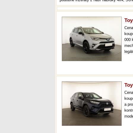
Toy
Cen
koup
000 
mech
legá
ihne
36 m
Toy
Cen
koup
a pr
kont
mode
virtu
až 3