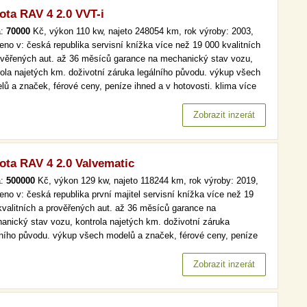
ota RAV 4 2.0 VVT-i
a:
70000
Kč, výkon 110 kw, najeto 248054 km, rok výroby: 2003,
eno v: česká republika servisní knížka více než 19 000 kvalitních
ověřených aut. až 36 měsíců garance na mechanický stav vozu,
rola najetých km. doživotní záruka legálního původu. výkup všech
lů a značek, férové ceny, peníze ihned a v hotovosti. klima více
19 000 kvalitních a prověřených aut. až 36 měsíců garance na
anický stav vozu, kontrola najetých km. doživotní záruka…
Zobrazit inzerát
ota RAV 4 2.0 Valvematic
a:
500000
Kč, výkon 129 kw, najeto 118244 km, rok výroby: 2019,
eno v: česká republika první majitel servisní knížka více než 19
kvalitních a prověřených aut. až 36 měsíců garance na
anický stav vozu, kontrola najetých km. doživotní záruka
lního původu. výkup všech modelů a značek, férové ceny, peníze
d a v hotovosti. více než 19 000 kvalitních a prověřených aut. až
ěsíců garance na mechanický stav vozu, kontrola najetých km.…
Zobrazit inzerát