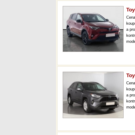
Toy
Cen
koup
a pr
kont
mode
000 
mech
Toy
Cen
koup
a pr
kont
mode
000 
mech