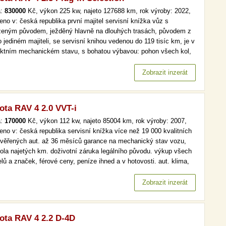
a:
830000
Kč, výkon 225 kw, najeto 127688 km, rok výroby: 2022,
eno v: česká republika první majitel servisní knížka vůz s
ženým původem, ježděný hlavně na dlouhých trasách, původem z
o jediném majiteli, se servisní knihou vedenou do 119 tisíc km, je v
ektním mechanickém stavu, s bohatou výbavou: pohon všech kol,
kožené sedačky, vyhřívané sedačky, navigace, automatická
atizace, hlavní světlomety s led technologií, parkovací senzory.…
Zobrazit inzerát
ota RAV 4 2.0 VVT-i
a:
170000
Kč, výkon 112 kw, najeto 85004 km, rok výroby: 2007,
eno v: česká republika servisní knížka více než 19 000 kvalitních
ověřených aut. až 36 měsíců garance na mechanický stav vozu,
rola najetých km. doživotní záruka legálního původu. výkup všech
lů a značek, férové ceny, peníze ihned a v hotovosti. aut. klima,
omat, park. senzory více než 19 000 kvalitních a prověřených aut.
6 měsíců garance na mechanický stav vozu, kontrola…
Zobrazit inzerát
ota RAV 4 2.2 D-4D