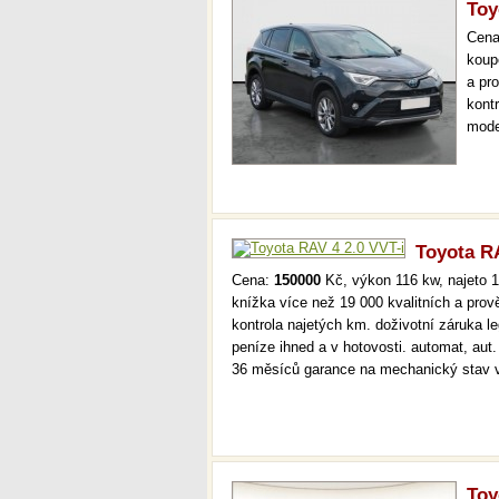
Toy
Cen
koup
a pr
kont
mode
000 
mech
Toyota RA
Cena:
150000
Kč, výkon 116 kw, najeto 1
knížka více než 19 000 kvalitních a pro
kontrola najetých km. doživotní záruka 
peníze ihned a v hotovosti. automat, aut
36 měsíců garance na mechanický stav 
Toy