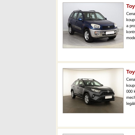
Toy
Cen
koup
a pr
kont
mode
než 
mech
Toy
Cen
koup
000 
mech
legá
ihne
36 m