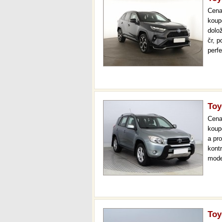
Cen
koup
dolo
čr, p
perf
polo
klim
Toy
Cen
koup
a pr
kont
mode
temp
až 3
Toy