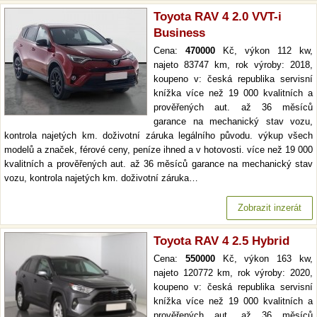
Toyota RAV 4 2.0 VVT-i
Business
Cena:
470000
Kč, výkon 112 kw,
najeto 83747 km, rok výroby: 2018,
koupeno v: česká republika servisní
knížka více než 19 000 kvalitních a
prověřených aut. až 36 měsíců
garance na mechanický stav vozu,
kontrola najetých km. doživotní záruka legálního původu. výkup všech
modelů a značek, férové ceny, peníze ihned a v hotovosti. více než 19 000
kvalitních a prověřených aut. až 36 měsíců garance na mechanický stav
vozu, kontrola najetých km. doživotní záruka…
Zobrazit inzerát
Toyota RAV 4 2.5 Hybrid
Cena:
550000
Kč, výkon 163 kw,
najeto 120772 km, rok výroby: 2020,
koupeno v: česká republika servisní
knížka více než 19 000 kvalitních a
prověřených aut. až 36 měsíců