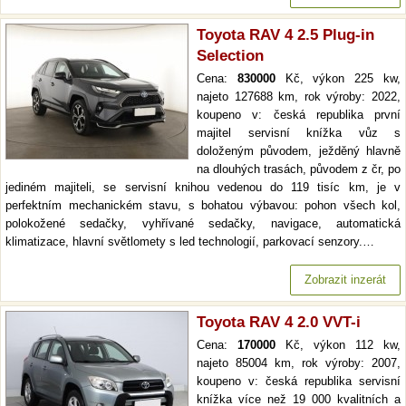
Toyota RAV 4 2.5 Plug-in
Selection
Cena:
830000
Kč, výkon 225 kw,
najeto 127688 km, rok výroby: 2022,
koupeno v: česká republika první
majitel servisní knížka vůz s
doloženým původem, ježděný hlavně
na dlouhých trasách, původem z čr, po
jediném majiteli, se servisní knihou vedenou do 119 tisíc km, je v
perfektním mechanickém stavu, s bohatou výbavou: pohon všech kol,
polokožené sedačky, vyhřívané sedačky, navigace, automatická
klimatizace, hlavní světlomety s led technologií, parkovací senzory.…
Zobrazit inzerát
Toyota RAV 4 2.0 VVT-i
Cena:
170000
Kč, výkon 112 kw,
najeto 85004 km, rok výroby: 2007,
koupeno v: česká republika servisní
knížka více než 19 000 kvalitních a