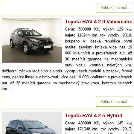
Zobrazit inzerát
Toyota RAV 4 2.0 Valvematic
Cena:
500000
Kč, výkon 129 kw,
najeto 118244 km, rok výroby: 2019,
koupeno v: česká republika první
majitel servisní knížka více než 19
000 kvalitních a prověřených aut. až
36 měsíců garance na mechanický
stav vozu, kontrola najetých km.
doživotní záruka legálního původu. výkup všech modelů a značek, férové
ceny, peníze ihned a v hotovosti. více než 19 000 kvalitních a prověřených
aut. až 36 měsíců garance na mechanický stav vozu, kontrola najetých
km.…
Zobrazit inzerát
Toyota RAV 4 2.5 Hybrid
Cena:
430000
Kč, výkon 145 kw,
najeto 171548 km, rok výroby: 2017,