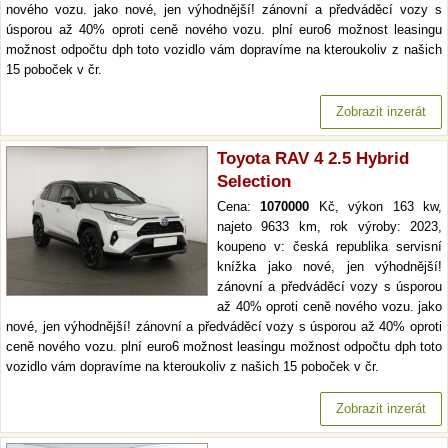
nového vozu. jako nové, jen výhodnější! zánovní a předváděcí vozy s
úsporou až 40% oproti ceně nového vozu. plní euro6 možnost leasingu
možnost odpočtu dph toto vozidlo vám dopravíme na kteroukoliv z našich
15 poboček v čr.
Zobrazit inzerát
Toyota RAV 4 2.5 Hybrid
Selection
Cena:
1070000
Kč, výkon 163 kw,
najeto 9633 km, rok výroby: 2023,
koupeno v: česká republika servisní
knížka jako nové, jen výhodnější!
zánovní a předváděcí vozy s úsporou
až 40% oproti ceně nového vozu. jako
nové, jen výhodnější! zánovní a předváděcí vozy s úsporou až 40% oproti
ceně nového vozu. plní euro6 možnost leasingu možnost odpočtu dph toto
vozidlo vám dopravíme na kteroukoliv z našich 15 poboček v čr.
Zobrazit inzerát