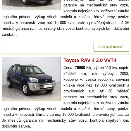
garance na mechanický stav vozu,
kontrola najetých km. doživotní záruka
legálního původu. výkup všech modelů a značek, férové ceny, peníze
ihned a v hotovosti. více než 19 000 kvalitních a prověřených aut. až 36
měsíců garance na mechanický stav vozu, kontrola najetých km. doživotní
záruka…
Zobrazit inzerát
Toyota RAV 4 2.0 VVT-i
Cena:
70000
Kč, výkon 110 kw, najeto
248054 km, rok výroby: 2003,
koupeno v: česká republika servisní
knížka více než 19 000 kvalitních a
prověřených aut. až 36 měsíců
garance na mechanický stav vozu,
kontrola najetých km. doživotní záruka
legálního původu. výkup všech modelů a značek, férové ceny, peníze
ihned a v hotovosti. klima více než 19 000 kvalitních a prověřených aut. až
36 měsíců garance na mechanický stav vozu, kontrola najetých km.
doživotní záruka…