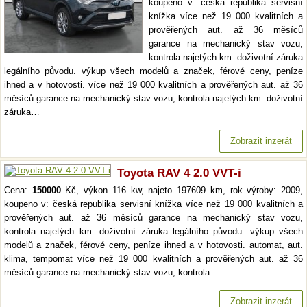
koupeno v: česká republika servisní
knížka více než 19 000 kvalitních a
prověřených aut. až 36 měsíců
garance na mechanický stav vozu,
kontrola najetých km. doživotní záruka
legálního původu. výkup všech modelů a značek, férové ceny, peníze
ihned a v hotovosti. více než 19 000 kvalitních a prověřených aut. až 36
měsíců garance na mechanický stav vozu, kontrola najetých km. doživotní
záruka…
Zobrazit inzerát
Toyota RAV 4 2.0 VVT-i
Cena:
150000
Kč, výkon 116 kw, najeto 197609 km, rok výroby: 2009,
koupeno v: česká republika servisní knížka více než 19 000 kvalitních a
prověřených aut. až 36 měsíců garance na mechanický stav vozu,
kontrola najetých km. doživotní záruka legálního původu. výkup všech
modelů a značek, férové ceny, peníze ihned a v hotovosti. automat, aut.
klima, tempomat více než 19 000 kvalitních a prověřených aut. až 36
měsíců garance na mechanický stav vozu, kontrola…
Zobrazit inzerát