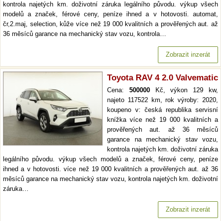
kontrola najetých km. doživotní záruka legálního původu. výkup všech
modelů a značek, férové ceny, peníze ihned a v hotovosti. automat,
čr,2.maj, selection, kůže více než 19 000 kvalitních a prověřených aut. až
36 měsíců garance na mechanický stav vozu, kontrola…
Zobrazit inzerát
Toyota RAV 4 2.0 Valvematic
Cena:
500000
Kč, výkon 129 kw,
najeto 117522 km, rok výroby: 2020,
koupeno v: česká republika servisní
knížka více než 19 000 kvalitních a
prověřených aut. až 36 měsíců
garance na mechanický stav vozu,
kontrola najetých km. doživotní záruka
legálního původu. výkup všech modelů a značek, férové ceny, peníze
ihned a v hotovosti. více než 19 000 kvalitních a prověřených aut. až 36
měsíců garance na mechanický stav vozu, kontrola najetých km. doživotní
záruka…
Zobrazit inzerát