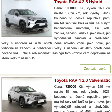
Toyota RAV 4 2.5 Hybrid
Cena:
1000000
Kč, výkon 160 kw,
najeto 16024 km, rok výroby: 2023,
koupeno v: česká republika první
majitel servisní knížka vůz se silným
benzinovým motorem, alu kola,
záruka, servisní knížka. jako nové, jen
výhodnější! zánovní a předváděcí
vozy s úsporou až 40% oproti ceně nového vozu. jako nové, jen
výhodnější! zánovní a předváděcí vozy s úsporou až 40% oproti ceně
nového vozu. plní euro6 možnost leasingu toto vozidlo vám dopravíme na
kteroukoliv z našich 15…
Zobrazit inzerát
Toyota RAV 4 2.0 Valvematic
Cena:
730000
Kč, výkon 129 kw,
najeto 53 km, rok výroby: 2023,
koupeno v: česká republika první
majitel servisní knížka jako nové, jen
výhodnější! zánovní a předváděcí
vozy s úsporou až 40% oproti ceně