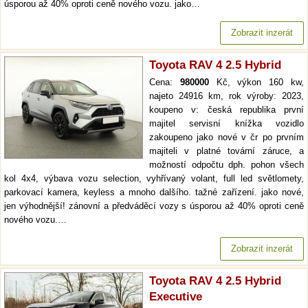
úsporou až 40% oproti ceně nového vozu. jako…
Zobrazit inzerát
Toyota RAV 4 2.5 Hybrid
Cena:
980000
Kč, výkon 160 kw,
najeto 24916 km, rok výroby: 2023,
koupeno v: česká republika první
majitel servisní knížka vozidlo
zakoupeno jako nové v čr po prvním
majiteli v platné tovární záruce, a
možností odpočtu dph. pohon všech
kol 4x4, výbava vozu selection, vyhřívaný volant, full led světlomety,
parkovací kamera, keyless a mnoho dalšího. tažné zařízení. jako nové,
jen výhodnější! zánovní a předváděcí vozy s úsporou až 40% oproti ceně
nového vozu.…
Zobrazit inzerát
Toyota RAV 4 2.5 Hybrid
Executive