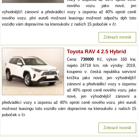
nového vozu. jako nové, jen
výhodnější! zánovní a předváděcí vozy s úsporou až 40% oproti ceně
nového vozu. plní euro6 možnost leasingu možnost odpočtu dph toto
vozidlo vám dopravíme na kteroukoliv z našich 15 poboček v čr.
Zobrazit inzerát
Toyota RAV 4 2.5 Hybrid
Cena:
730000
Kč, výkon 160 kw,
najeto 24718 km, rok výroby: 2019,
koupeno v: česká republika servisní
knížka jako nové, jen výhodnější!
zánovní a předváděcí vozy s úsporou
až 40% oproti ceně nového vozu. jako
nové, jen výhodnější! zánovní a
předváděcí vozy s úsporou až 40% oproti ceně nového vozu. plní euro6
možnost leasingu toto vozidlo vám dopravíme na kteroukoliv z našich 15
poboček v čr.
Zobrazit inzerát