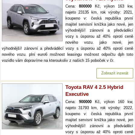
Cena:
800000
Kč, výkon 163 kw,
najeto 23135 km, rok výroby: 2021,
koupeno v: česká republika první
majitel servisní knížka jako nové, jen
výhodnější! zánovní a předváděcí
vozy s úsporou až 40% oproti ceně
nového vozu. jako nové, jen
výhodnější! zánovní a předváděcí vozy s úsporou až 40% oproti ceně
nového vozu. plní euro6 možnost leasingu možnost odpočtu dph toto
vozidlo vám dopravíme na kteroukoliv z našich 15 poboček v čr.
Zobrazit inzerát
Toyota RAV 4 2.5 Hybrid
Executive
Cena:
900000
Kč, výkon 160 kw,
najeto 31793 km, rok výroby: 2022,
koupeno v: česká republika první
majitel servisní knížka jako nové, jen
výhodnější! zánovní a předváděcí
vozy s úsporou až 40% oproti ceně