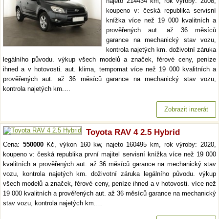
najeto 214434 km, rok výroby: 2008,
koupeno v: česká republika servisní
knížka více než 19 000 kvalitních a
prověřených aut. až 36 měsíců
garance na mechanický stav vozu,
kontrola najetých km. doživotní záruka
legálního původu. výkup všech modelů a značek, férové ceny, peníze
ihned a v hotovosti. aut. klima, tempomat více než 19 000 kvalitních a
prověřených aut. až 36 měsíců garance na mechanický stav vozu,
kontrola najetých km.…
Zobrazit inzerát
Toyota RAV 4 2.5 Hybrid
Cena:
550000
Kč, výkon 160 kw, najeto 160495 km, rok výroby: 2020,
koupeno v: česká republika první majitel servisní knížka více než 19 000
kvalitních a prověřených aut. až 36 měsíců garance na mechanický stav
vozu, kontrola najetých km. doživotní záruka legálního původu. výkup
všech modelů a značek, férové ceny, peníze ihned a v hotovosti. více než
19 000 kvalitních a prověřených aut. až 36 měsíců garance na mechanický
stav vozu, kontrola najetých km.…