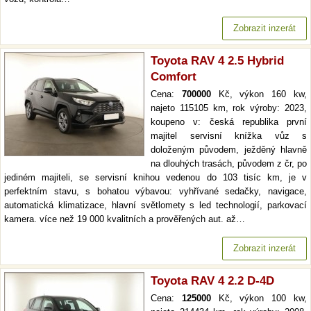
Zobrazit inzerát
Toyota RAV 4 2.5 Hybrid
Comfort
Cena:
700000
Kč, výkon 160 kw,
najeto 115105 km, rok výroby: 2023,
koupeno v: česká republika první
majitel servisní knížka vůz s
doloženým původem, ježděný hlavně
na dlouhých trasách, původem z čr, po
jediném majiteli, se servisní knihou vedenou do 103 tisíc km, je v
perfektním stavu, s bohatou výbavou: vyhřívané sedačky, navigace,
automatická klimatizace, hlavní světlomety s led technologií, parkovací
kamera. více než 19 000 kvalitních a prověřených aut. až…
Zobrazit inzerát
Toyota RAV 4 2.2 D-4D
Cena:
125000
Kč, výkon 100 kw,