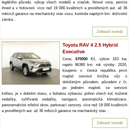
legálního původu. výkup všech modelů a značek, férové ceny, peníze
ihned a v hotovosti. více než 19 000 kvalitních a prověřených aut. až 36
měsíců garance na mechanický stav vozu, kontrola najetých km. doživotní
záruka…
Zobrazit inzerát
Toyota RAV 4 2.5 Hybrid
Executive
Cena:
670000
Kč, výkon 163 kw,
najeto 96380 km, rok výroby: 2020,
koupeno v: česká republika první
majitel servisní knížka vůz s
doloženým původem, původem z čr,
po jediném majiteli, se servisní
knihou, je v dobrém stavu, s bohatou výbavou: pohon všech kol, kožené
sedačky, vyhřívané sedačky, navigace, automatická klimatizace,
panoramatické střešní okno, parkovací senzory. více než 19 000 kvalitních
a prověřených aut. až 36 měsíců garance na mechanický stav…
Zobrazit inzerát