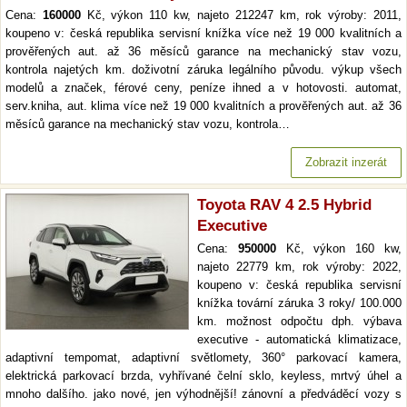
Cena:
160000
Kč, výkon 110 kw, najeto 212247 km, rok výroby: 2011,
koupeno v: česká republika servisní knížka více než 19 000 kvalitních a
prověřených aut. až 36 měsíců garance na mechanický stav vozu,
kontrola najetých km. doživotní záruka legálního původu. výkup všech
modelů a značek, férové ceny, peníze ihned a v hotovosti. automat,
serv.kniha, aut. klima více než 19 000 kvalitních a prověřených aut. až 36
měsíců garance na mechanický stav vozu, kontrola…
Zobrazit inzerát
Toyota RAV 4 2.5 Hybrid
Executive
Cena:
950000
Kč, výkon 160 kw,
najeto 22779 km, rok výroby: 2022,
koupeno v: česká republika servisní
knížka tovární záruka 3 roky/ 100.000
km. možnost odpočtu dph. výbava
executive - automatická klimatizace,
adaptivní tempomat, adaptivní světlomety, 360° parkovací kamera,
elektrická parkovací brzda, vyhřívané čelní sklo, keyless, mrtvý úhel a
mnoho dalšího. jako nové, jen výhodnější! zánovní a předváděcí vozy s