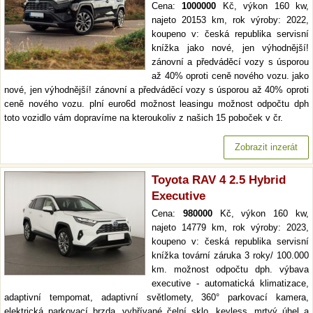
Cena:
1000000
Kč, výkon 160 kw,
najeto 20153 km, rok výroby: 2022,
koupeno v: česká republika servisní
knížka jako nové, jen výhodnější!
zánovní a předváděcí vozy s úsporou
až 40% oproti ceně nového vozu. jako
nové, jen výhodnější! zánovní a předváděcí vozy s úsporou až 40% oproti
ceně nového vozu. plní euro6d možnost leasingu možnost odpočtu dph
toto vozidlo vám dopravíme na kteroukoliv z našich 15 poboček v čr.
Zobrazit inzerát
Toyota RAV 4 2.5 Hybrid
Executive
Cena:
980000
Kč, výkon 160 kw,
najeto 14779 km, rok výroby: 2023,
koupeno v: česká republika servisní
knížka tovární záruka 3 roky/ 100.000
km. možnost odpočtu dph. výbava
executive - automatická klimatizace,
adaptivní tempomat, adaptivní světlomety, 360° parkovací kamera,
elektrická parkovací brzda, vyhřívané čelní sklo, keyless, mrtvý úhel a