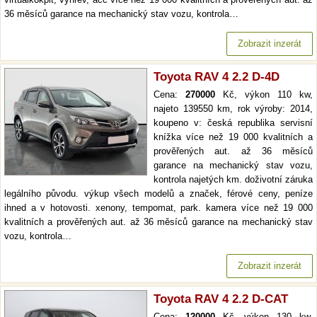
36 měsíců garance na mechanický stav vozu, kontrola…
Zobrazit inzerát
Toyota RAV 4 2.2 D-4D
Cena:
270000
Kč, výkon 110 kw,
najeto 139550 km, rok výroby: 2014,
koupeno v: česká republika servisní
knížka více než 19 000 kvalitních a
prověřených aut. až 36 měsíců
garance na mechanický stav vozu,
kontrola najetých km. doživotní záruka
legálního původu. výkup všech modelů a značek, férové ceny, peníze
ihned a v hotovosti. xenony, tempomat, park. kamera více než 19 000
kvalitních a prověřených aut. až 36 měsíců garance na mechanický stav
vozu, kontrola…
Zobrazit inzerát
Toyota RAV 4 2.2 D-CAT
Cena:
120000
Kč, výkon 130 kw,