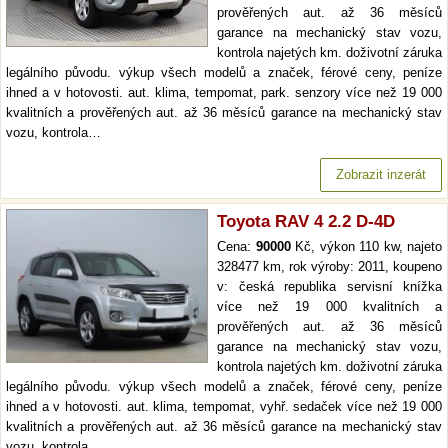
prověřených aut. až 36 měsíců
garance na mechanický stav vozu,
kontrola najetých km. doživotní záruka
legálního původu. výkup všech modelů a značek, férové ceny, peníze
ihned a v hotovosti. aut. klima, tempomat, park. senzory více než 19 000
kvalitních a prověřených aut. až 36 měsíců garance na mechanický stav
vozu, kontrola…
Zobrazit inzerát
Toyota RAV 4 2.2 D-4D
Cena:
90000
Kč, výkon 110 kw, najeto
328477 km, rok výroby: 2011, koupeno
v: česká republika servisní knížka
více než 19 000 kvalitních a
prověřených aut. až 36 měsíců
garance na mechanický stav vozu,
kontrola najetých km. doživotní záruka
legálního původu. výkup všech modelů a značek, férové ceny, peníze
ihned a v hotovosti. aut. klima, tempomat, vyhř. sedaček více než 19 000
kvalitních a prověřených aut. až 36 měsíců garance na mechanický stav
vozu, kontrola…