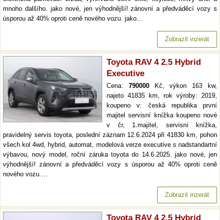
mnoho dalšího. jako nové, jen výhodnější! zánovní a předváděcí vozy s
úsporou až 40% oproti ceně nového vozu. jako…
Zobrazit inzerát
Toyota RAV 4 2.5 Hybrid
Executive
Cena:
790000
Kč, výkon 163 kw,
najeto 41835 km, rok výroby: 2019,
koupeno v: česká republika první
majitel servisní knížka koupeno nové
v čr, 1.majitel, servisní knížka,
pravidelný servis toyota, poslední záznam 12.6.2024 při 41830 km, pohon
všech kol 4wd, hybrid, automat, modelová verze executive s nadstandartní
výbavou, nový model, roční záruka toyota do 14.6.2025. jako nové, jen
výhodnější! zánovní a předváděcí vozy s úsporou až 40% oproti ceně
nového vozu.…
Zobrazit inzerát
Toyota RAV 4 2.5 Hybrid