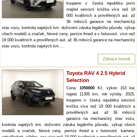
koupeno v: česká republika první
majitel servisní knížka více než 19
000 kvalitních a prověřených aut. až
36 měsíců garance na mechanický
stav vozu, kontrola najetých km. doživotní záruka legálního původu. výkup
všech modelů a značek, férové ceny, peníze ihned a v hotovosti. více než
19 000 kvalitních a prověřených aut. až 36 měsíců garance na mechanický
stav vozu, kontrola najetých km.…
Zobrazit inzerát
Toyota RAV 4 2.5 Hybrid
Selection
Cena:
1050000
Kč, výkon 163 kw,
najeto 11305 km, rok výroby: 2025,
koupeno v: česká republika servisní
knížka více než 19 000 kvalitních a
prověřených aut. až 36 měsíců
garance na mechanický stav vozu,
kontrola najetých km. doživotní záruka legálního původu. výkup všech
modelů a značek, férové ceny, peníze ihned a v hotovosti. kamera,
virtuálkokpit, výhřev, acc více než 19 000 kvalitních a prověřených aut. až