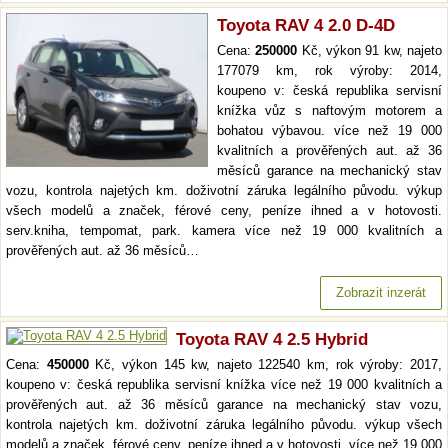
Toyota RAV 4 2.0 D-4D
Cena:
250000
Kč, výkon 91 kw, najeto
177079 km, rok výroby: 2014,
koupeno v: česká republika servisní
knížka vůz s naftovým motorem a
bohatou výbavou. více než 19 000
kvalitních a prověřených aut. až 36
měsíců garance na mechanický stav
vozu, kontrola najetých km. doživotní záruka legálního původu. výkup
všech modelů a značek, férové ceny, peníze ihned a v hotovosti.
serv.kniha, tempomat, park. kamera více než 19 000 kvalitních a
prověřených aut. až 36 měsíců…
Zobrazit inzerát
Toyota RAV 4 2.5 Hybrid
Cena:
450000
Kč, výkon 145 kw, najeto 122540 km, rok výroby: 2017,
koupeno v: česká republika servisní knížka více než 19 000 kvalitních a
prověřených aut. až 36 měsíců garance na mechanický stav vozu,
kontrola najetých km. doživotní záruka legálního původu. výkup všech
modelů a značek, férové ceny, peníze ihned a v hotovosti. více než 19 000