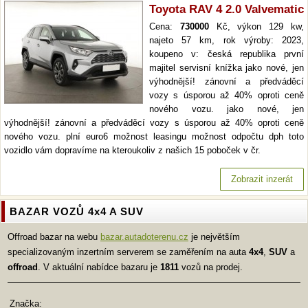
Toyota RAV 4 2.0 Valvematic
Cena:
730000
Kč, výkon 129 kw,
najeto 57 km, rok výroby: 2023,
koupeno v: česká republika první
majitel servisní knížka jako nové, jen
výhodnější! zánovní a předváděcí
vozy s úsporou až 40% oproti ceně
nového vozu. jako nové, jen
výhodnější! zánovní a předváděcí vozy s úsporou až 40% oproti ceně
nového vozu. plní euro6 možnost leasingu možnost odpočtu dph toto
vozidlo vám dopravíme na kteroukoliv z našich 15 poboček v čr.
Zobrazit inzerát
BAZAR VOZŮ 4x4 A SUV
Offroad bazar na webu
bazar.autadoterenu.cz
je největším
specializovaným inzertním serverem se zaměřením na auta
4x4
,
SUV
a
offroad
. V aktuální nabídce bazaru je
1811
vozů na prodej.
Značka: