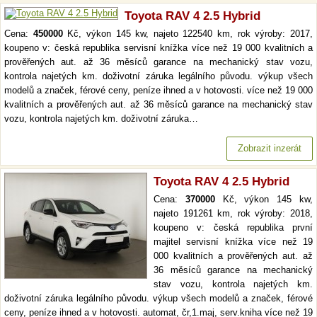
Toyota RAV 4 2.5 Hybrid
Cena:
450000
Kč, výkon 145 kw, najeto 122540 km, rok výroby: 2017,
koupeno v: česká republika servisní knížka více než 19 000 kvalitních a
prověřených aut. až 36 měsíců garance na mechanický stav vozu,
kontrola najetých km. doživotní záruka legálního původu. výkup všech
modelů a značek, férové ceny, peníze ihned a v hotovosti. více než 19 000
kvalitních a prověřených aut. až 36 měsíců garance na mechanický stav
vozu, kontrola najetých km. doživotní záruka…
Zobrazit inzerát
Toyota RAV 4 2.5 Hybrid
Cena:
370000
Kč, výkon 145 kw,
najeto 191261 km, rok výroby: 2018,
koupeno v: česká republika první
majitel servisní knížka více než 19
000 kvalitních a prověřených aut. až
36 měsíců garance na mechanický
stav vozu, kontrola najetých km.
doživotní záruka legálního původu. výkup všech modelů a značek, férové
ceny, peníze ihned a v hotovosti. automat, čr,1.maj, serv.kniha více než 19