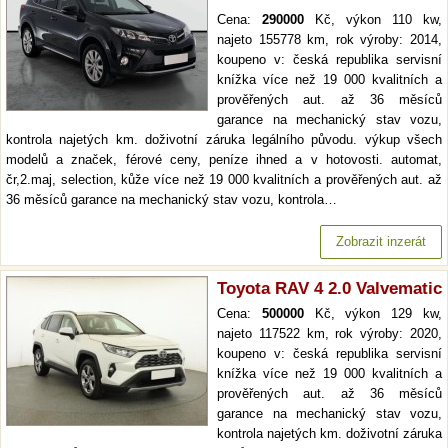
Cena:
290000
Kč, výkon 110 kw,
najeto 155778 km, rok výroby: 2014,
koupeno v: česká republika servisní
knížka více než 19 000 kvalitních a
prověřených aut. až 36 měsíců
garance na mechanický stav vozu,
kontrola najetých km. doživotní záruka legálního původu. výkup všech
modelů a značek, férové ceny, peníze ihned a v hotovosti. automat,
čr,2.maj, selection, kůže více než 19 000 kvalitních a prověřených aut. až
36 měsíců garance na mechanický stav vozu, kontrola…
Zobrazit inzerát
Toyota RAV 4 2.0 Valvematic
Cena:
500000
Kč, výkon 129 kw,
najeto 117522 km, rok výroby: 2020,
koupeno v: česká republika servisní
knížka více než 19 000 kvalitních a
prověřených aut. až 36 měsíců
garance na mechanický stav vozu,
kontrola najetých km. doživotní záruka