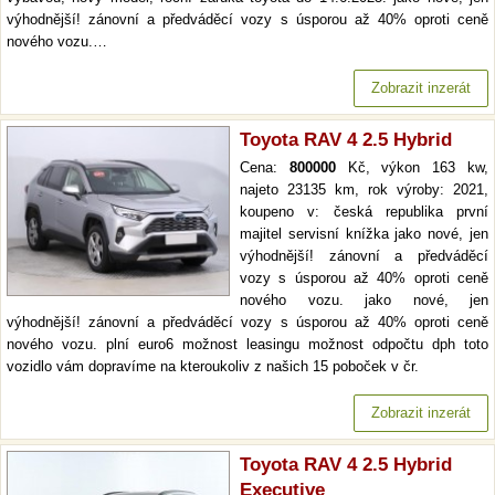
výhodnější! zánovní a předváděcí vozy s úsporou až 40% oproti ceně
nového vozu.…
Zobrazit inzerát
Toyota RAV 4 2.5 Hybrid
Cena:
800000
Kč, výkon 163 kw,
najeto 23135 km, rok výroby: 2021,
koupeno v: česká republika první
majitel servisní knížka jako nové, jen
výhodnější! zánovní a předváděcí
vozy s úsporou až 40% oproti ceně
nového vozu. jako nové, jen
výhodnější! zánovní a předváděcí vozy s úsporou až 40% oproti ceně
nového vozu. plní euro6 možnost leasingu možnost odpočtu dph toto
vozidlo vám dopravíme na kteroukoliv z našich 15 poboček v čr.
Zobrazit inzerát
Toyota RAV 4 2.5 Hybrid
Executive