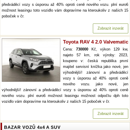
předváděcí vozy s úsporou až 40% oproti ceně nového vozu. plní euro6
možnost leasingu toto vozidlo vám dopravíme na kteroukoliv z našich 15
poboček v čr.
Zobrazit inzerát
Toyota RAV 4 2.0 Valvematic
Cena:
730000
Kč, výkon 129 kw,
najeto 57 km, rok výroby: 2023,
koupeno v: česká republika první
majitel servisní knížka jako nové, jen
výhodnější! zánovní a předváděcí
vozy s úsporou až 40% oproti ceně
nového vozu. jako nové, jen
výhodnější! zánovní a předváděcí vozy s úsporou až 40% oproti ceně
nového vozu. plní euro6 možnost leasingu možnost odpočtu dph toto
vozidlo vám dopravíme na kteroukoliv z našich 15 poboček v čr.
Zobrazit inzerát
BAZAR VOZŮ 4x4 A SUV