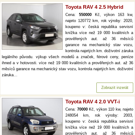
Toyota RAV 4 2.5 Hybrid
Cena:
550000
Kč, výkon 163 kw,
najeto 120772 km, rok výroby: 2020,
koupeno v: česká republika servisní
knížka více než 19 000 kvalitních a
prověřených aut. až 36 měsíců
garance na mechanický stav vozu,
kontrola najetých km. doživotní záruka
legálního původu. výkup všech modelů a značek, férové ceny, peníze
ihned a v hotovosti. více než 19 000 kvalitních a prověřených aut. až 36
měsíců garance na mechanický stav vozu, kontrola najetých km. doživotní
záruka…
Zobrazit inzerát
Toyota RAV 4 2.0 VVT-i
Cena:
70000
Kč, výkon 110 kw, najeto
248054 km, rok výroby: 2003,
koupeno v: česká republika servisní
knížka více než 19 000 kvalitních a
prověřených aut. až 36 měsíců