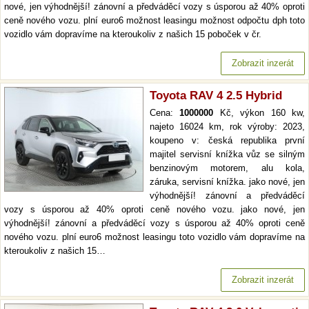
nové, jen výhodnější! zánovní a předváděcí vozy s úsporou až 40% oproti
ceně nového vozu. plní euro6 možnost leasingu možnost odpočtu dph toto
vozidlo vám dopravíme na kteroukoliv z našich 15 poboček v čr.
Zobrazit inzerát
Toyota RAV 4 2.5 Hybrid
Cena:
1000000
Kč, výkon 160 kw,
najeto 16024 km, rok výroby: 2023,
koupeno v: česká republika první
majitel servisní knížka vůz se silným
benzinovým motorem, alu kola,
záruka, servisní knížka. jako nové, jen
výhodnější! zánovní a předváděcí
vozy s úsporou až 40% oproti ceně nového vozu. jako nové, jen
výhodnější! zánovní a předváděcí vozy s úsporou až 40% oproti ceně
nového vozu. plní euro6 možnost leasingu toto vozidlo vám dopravíme na
kteroukoliv z našich 15…
Zobrazit inzerát