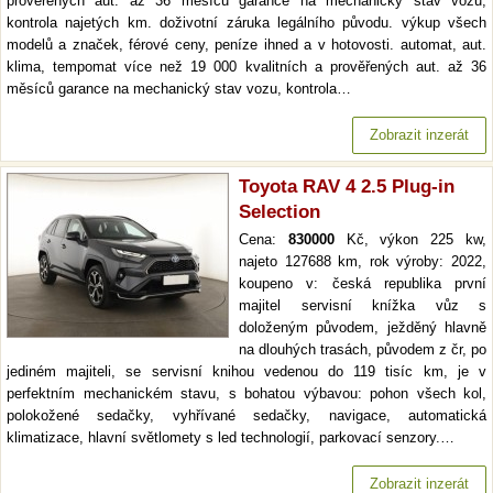
prověřených aut. až 36 měsíců garance na mechanický stav vozu,
kontrola najetých km. doživotní záruka legálního původu. výkup všech
modelů a značek, férové ceny, peníze ihned a v hotovosti. automat, aut.
klima, tempomat více než 19 000 kvalitních a prověřených aut. až 36
měsíců garance na mechanický stav vozu, kontrola…
Zobrazit inzerát
Toyota RAV 4 2.5 Plug-in
Selection
Cena:
830000
Kč, výkon 225 kw,
najeto 127688 km, rok výroby: 2022,
koupeno v: česká republika první
majitel servisní knížka vůz s
doloženým původem, ježděný hlavně
na dlouhých trasách, původem z čr, po
jediném majiteli, se servisní knihou vedenou do 119 tisíc km, je v
perfektním mechanickém stavu, s bohatou výbavou: pohon všech kol,
polokožené sedačky, vyhřívané sedačky, navigace, automatická
klimatizace, hlavní světlomety s led technologií, parkovací senzory.…
Zobrazit inzerát