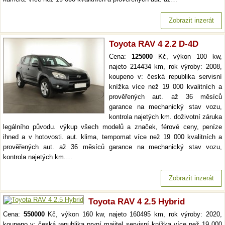
Zobrazit inzerát
Toyota RAV 4 2.2 D-4D
Cena:
125000
Kč, výkon 100 kw,
najeto 214434 km, rok výroby: 2008,
koupeno v: česká republika servisní
knížka více než 19 000 kvalitních a
prověřených aut. až 36 měsíců
garance na mechanický stav vozu,
kontrola najetých km. doživotní záruka
legálního původu. výkup všech modelů a značek, férové ceny, peníze
ihned a v hotovosti. aut. klima, tempomat více než 19 000 kvalitních a
prověřených aut. až 36 měsíců garance na mechanický stav vozu,
kontrola najetých km.…
Zobrazit inzerát
Toyota RAV 4 2.5 Hybrid
Cena:
550000
Kč, výkon 160 kw, najeto 160495 km, rok výroby: 2020,
koupeno v: česká republika první majitel servisní knížka více než 19 000