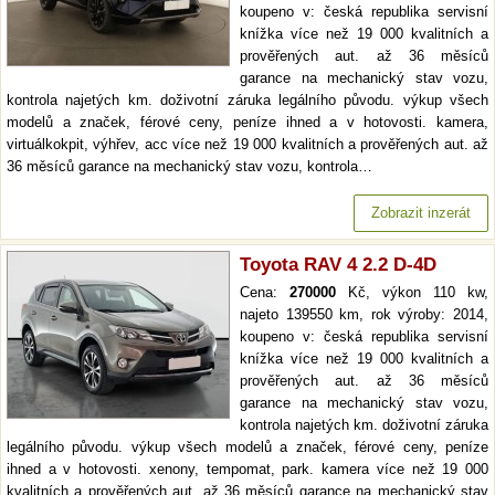
koupeno v: česká republika servisní
knížka více než 19 000 kvalitních a
prověřených aut. až 36 měsíců
garance na mechanický stav vozu,
kontrola najetých km. doživotní záruka legálního původu. výkup všech
modelů a značek, férové ceny, peníze ihned a v hotovosti. kamera,
virtuálkokpit, výhřev, acc více než 19 000 kvalitních a prověřených aut. až
36 měsíců garance na mechanický stav vozu, kontrola…
Zobrazit inzerát
Toyota RAV 4 2.2 D-4D
Cena:
270000
Kč, výkon 110 kw,
najeto 139550 km, rok výroby: 2014,
koupeno v: česká republika servisní
knížka více než 19 000 kvalitních a
prověřených aut. až 36 měsíců
garance na mechanický stav vozu,
kontrola najetých km. doživotní záruka
legálního původu. výkup všech modelů a značek, férové ceny, peníze
ihned a v hotovosti. xenony, tempomat, park. kamera více než 19 000
kvalitních a prověřených aut. až 36 měsíců garance na mechanický stav