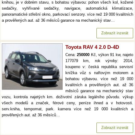
knihou, je v dobrém stavu, s bohatou výbavou: pohon všech kol, kožené
sedačky, vyhřívané sedačky, navigace, automatická klimatizace,
panoramatické střešní okno, parkovací senzory. více než 19 000 kvalitních
a prověřených aut. až 36 měsíců garance na mechanický stav…
Zobrazit inzerát
Toyota RAV 4 2.0 D-4D
Cena:
250000
Kč, výkon 91 kw, najeto
177079 km, rok výroby: 2014,
koupeno v: česká republika servisní
knížka vůz s naftovým motorem a
bohatou výbavou. více než 19 000
kvalitních a prověřených aut. až 36
měsíců garance na mechanický stav
vozu, kontrola najetých km. doživotní záruka legálního původu. výkup
všech modelů a značek, férové ceny, peníze ihned a v hotovosti.
serv.kniha, tempomat, park. kamera více než 19 000 kvalitních a
prověřených aut. až 36 měsíců…
Zobrazit inzerát