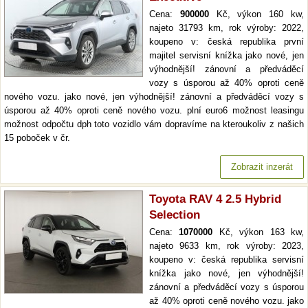
Cena:
900000
Kč, výkon 160 kw,
najeto 31793 km, rok výroby: 2022,
koupeno v: česká republika první
majitel servisní knížka jako nové, jen
výhodnější! zánovní a předváděcí
vozy s úsporou až 40% oproti ceně
nového vozu. jako nové, jen výhodnější! zánovní a předváděcí vozy s
úsporou až 40% oproti ceně nového vozu. plní euro6 možnost leasingu
možnost odpočtu dph toto vozidlo vám dopravíme na kteroukoliv z našich
15 poboček v čr.
Zobrazit inzerát
Toyota RAV 4 2.5 Hybrid
Selection
Cena:
1070000
Kč, výkon 163 kw,
najeto 9633 km, rok výroby: 2023,
koupeno v: česká republika servisní
knížka jako nové, jen výhodnější!
zánovní a předváděcí vozy s úsporou
až 40% oproti ceně nového vozu. jako