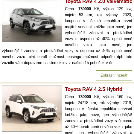
Toyota RAV 4 2.0 Valvematic
Cena:
730000
Kč, výkon 129 kw,
najeto 53 km, rok výroby: 2023,
koupeno v: česká republika první
majitel servisní knížka jako nové, jen
výhodnější! zánovní a předváděcí
vozy s úsporou až 40% oproti ceně
nového vozu. jako nové, jen
výhodnější! zánovní a předváděcí vozy s úsporou až 40% oproti ceně
nového vozu. plní euro6 možnost leasingu možnost odpočtu dph toto
vozidlo vám dopravíme na kteroukoliv z našich 15 poboček v čr.
Zobrazit inzerát
Toyota RAV 4 2.5 Hybrid
Cena:
730000
Kč, výkon 160 kw,
najeto 24718 km, rok výroby: 2019,
koupeno v: česká republika servisní
knížka jako nové, jen výhodnější!
zánovní a předváděcí vozy s úsporou
až 40% oproti ceně nového vozu. jako
nové, jen výhodnější! zánovní a