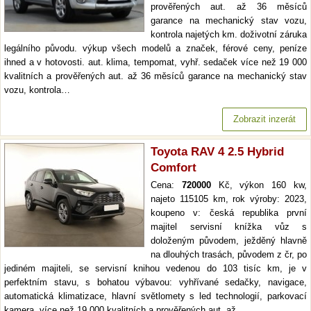
prověřených aut. až 36 měsíců
garance na mechanický stav vozu,
kontrola najetých km. doživotní záruka
legálního původu. výkup všech modelů a značek, férové ceny, peníze
ihned a v hotovosti. aut. klima, tempomat, vyhř. sedaček více než 19 000
kvalitních a prověřených aut. až 36 měsíců garance na mechanický stav
vozu, kontrola…
Zobrazit inzerát
Toyota RAV 4 2.5 Hybrid
Comfort
Cena:
720000
Kč, výkon 160 kw,
najeto 115105 km, rok výroby: 2023,
koupeno v: česká republika první
majitel servisní knížka vůz s
doloženým původem, ježděný hlavně
na dlouhých trasách, původem z čr, po
jediném majiteli, se servisní knihou vedenou do 103 tisíc km, je v
perfektním stavu, s bohatou výbavou: vyhřívané sedačky, navigace,
automatická klimatizace, hlavní světlomety s led technologií, parkovací
kamera. více než 19 000 kvalitních a prověřených aut. až…