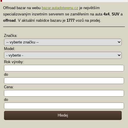
Offroad bazar na webu
bazar.autadoterenu.cz
je největším
specializovaným inzertním serverem se zaměřením na auta
4x4
,
SUV
a
offroad
. V aktuální nabídce bazaru je
1777
vozů na prodej.
Značka:
Model:
Rok výroby:
do
Cena:
do