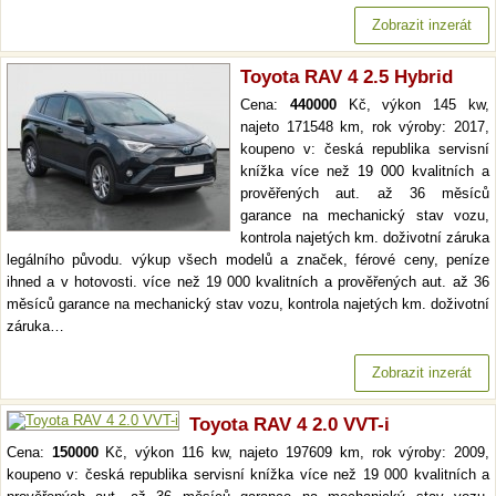
Zobrazit inzerát
Toyota RAV 4 2.5 Hybrid
Cena:
440000
Kč, výkon 145 kw,
najeto 171548 km, rok výroby: 2017,
koupeno v: česká republika servisní
knížka více než 19 000 kvalitních a
prověřených aut. až 36 měsíců
garance na mechanický stav vozu,
kontrola najetých km. doživotní záruka
legálního původu. výkup všech modelů a značek, férové ceny, peníze
ihned a v hotovosti. více než 19 000 kvalitních a prověřených aut. až 36
měsíců garance na mechanický stav vozu, kontrola najetých km. doživotní
záruka…
Zobrazit inzerát
Toyota RAV 4 2.0 VVT-i
Cena:
150000
Kč, výkon 116 kw, najeto 197609 km, rok výroby: 2009,
koupeno v: česká republika servisní knížka více než 19 000 kvalitních a