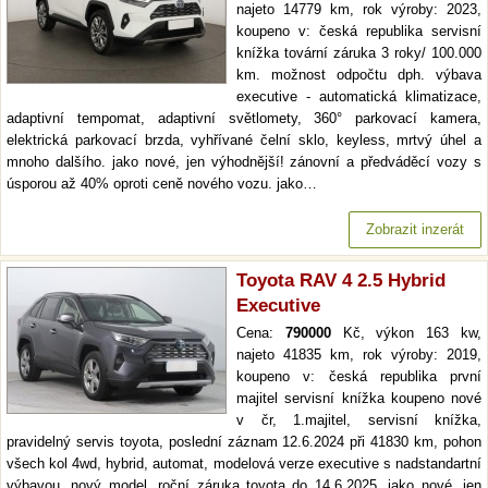
najeto 14779 km, rok výroby: 2023,
koupeno v: česká republika servisní
knížka tovární záruka 3 roky/ 100.000
km. možnost odpočtu dph. výbava
executive - automatická klimatizace,
adaptivní tempomat, adaptivní světlomety, 360° parkovací kamera,
elektrická parkovací brzda, vyhřívané čelní sklo, keyless, mrtvý úhel a
mnoho dalšího. jako nové, jen výhodnější! zánovní a předváděcí vozy s
úsporou až 40% oproti ceně nového vozu. jako…
Zobrazit inzerát
Toyota RAV 4 2.5 Hybrid
Executive
Cena:
790000
Kč, výkon 163 kw,
najeto 41835 km, rok výroby: 2019,
koupeno v: česká republika první
majitel servisní knížka koupeno nové
v čr, 1.majitel, servisní knížka,
pravidelný servis toyota, poslední záznam 12.6.2024 při 41830 km, pohon
všech kol 4wd, hybrid, automat, modelová verze executive s nadstandartní
výbavou, nový model, roční záruka toyota do 14.6.2025. jako nové, jen