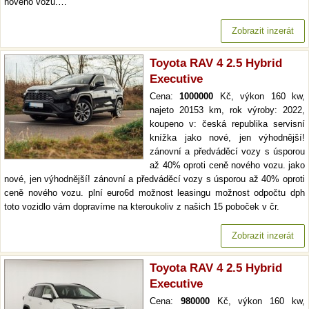
nového vozu.…
Zobrazit inzerát
Toyota RAV 4 2.5 Hybrid
Executive
Cena:
1000000
Kč, výkon 160 kw,
najeto 20153 km, rok výroby: 2022,
koupeno v: česká republika servisní
knížka jako nové, jen výhodnější!
zánovní a předváděcí vozy s úsporou
až 40% oproti ceně nového vozu. jako
nové, jen výhodnější! zánovní a předváděcí vozy s úsporou až 40% oproti
ceně nového vozu. plní euro6d možnost leasingu možnost odpočtu dph
toto vozidlo vám dopravíme na kteroukoliv z našich 15 poboček v čr.
Zobrazit inzerát
Toyota RAV 4 2.5 Hybrid
Executive
Cena:
980000
Kč, výkon 160 kw,