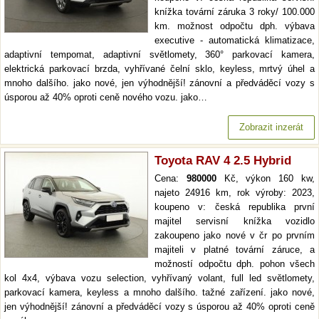
knížka tovární záruka 3 roky/ 100.000
km. možnost odpočtu dph. výbava
executive - automatická klimatizace,
adaptivní tempomat, adaptivní světlomety, 360° parkovací kamera,
elektrická parkovací brzda, vyhřívané čelní sklo, keyless, mrtvý úhel a
mnoho dalšího. jako nové, jen výhodnější! zánovní a předváděcí vozy s
úsporou až 40% oproti ceně nového vozu. jako…
Zobrazit inzerát
Toyota RAV 4 2.5 Hybrid
Cena:
980000
Kč, výkon 160 kw,
najeto 24916 km, rok výroby: 2023,
koupeno v: česká republika první
majitel servisní knížka vozidlo
zakoupeno jako nové v čr po prvním
majiteli v platné tovární záruce, a
možností odpočtu dph. pohon všech
kol 4x4, výbava vozu selection, vyhřívaný volant, full led světlomety,
parkovací kamera, keyless a mnoho dalšího. tažné zařízení. jako nové,
jen výhodnější! zánovní a předváděcí vozy s úsporou až 40% oproti ceně