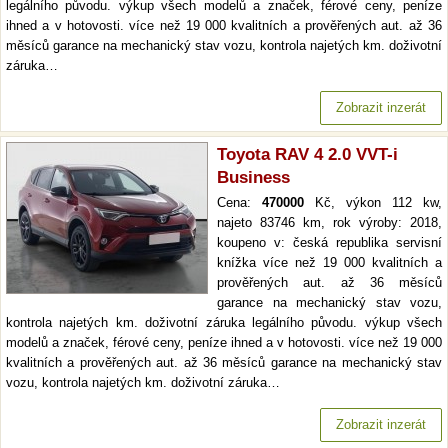
legálního původu. výkup všech modelů a značek, férové ceny, peníze
ihned a v hotovosti. více než 19 000 kvalitních a prověřených aut. až 36
měsíců garance na mechanický stav vozu, kontrola najetých km. doživotní
záruka…
Zobrazit inzerát
Toyota RAV 4 2.0 VVT-i
Business
Cena:
470000
Kč, výkon 112 kw,
najeto 83746 km, rok výroby: 2018,
koupeno v: česká republika servisní
knížka více než 19 000 kvalitních a
prověřených aut. až 36 měsíců
garance na mechanický stav vozu,
kontrola najetých km. doživotní záruka legálního původu. výkup všech
modelů a značek, férové ceny, peníze ihned a v hotovosti. více než 19 000
kvalitních a prověřených aut. až 36 měsíců garance na mechanický stav
vozu, kontrola najetých km. doživotní záruka…
Zobrazit inzerát