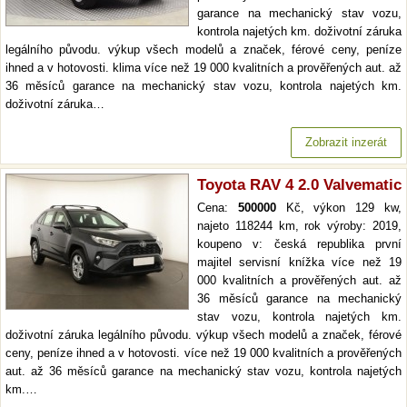
garance na mechanický stav vozu,
kontrola najetých km. doživotní záruka
legálního původu. výkup všech modelů a značek, férové ceny, peníze
ihned a v hotovosti. klima více než 19 000 kvalitních a prověřených aut. až
36 měsíců garance na mechanický stav vozu, kontrola najetých km.
doživotní záruka…
Zobrazit inzerát
Toyota RAV 4 2.0 Valvematic
Cena:
500000
Kč, výkon 129 kw,
najeto 118244 km, rok výroby: 2019,
koupeno v: česká republika první
majitel servisní knížka více než 19
000 kvalitních a prověřených aut. až
36 měsíců garance na mechanický
stav vozu, kontrola najetých km.
doživotní záruka legálního původu. výkup všech modelů a značek, férové
ceny, peníze ihned a v hotovosti. více než 19 000 kvalitních a prověřených
aut. až 36 měsíců garance na mechanický stav vozu, kontrola najetých
km.…