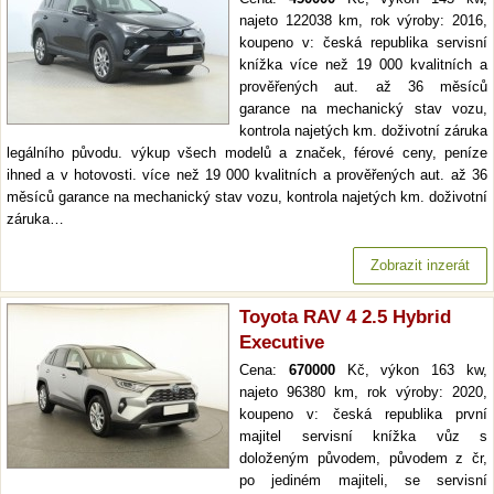
najeto 122038 km, rok výroby: 2016,
koupeno v: česká republika servisní
knížka více než 19 000 kvalitních a
prověřených aut. až 36 měsíců
garance na mechanický stav vozu,
kontrola najetých km. doživotní záruka
legálního původu. výkup všech modelů a značek, férové ceny, peníze
ihned a v hotovosti. více než 19 000 kvalitních a prověřených aut. až 36
měsíců garance na mechanický stav vozu, kontrola najetých km. doživotní
záruka…
Zobrazit inzerát
Toyota RAV 4 2.5 Hybrid
Executive
Cena:
670000
Kč, výkon 163 kw,
najeto 96380 km, rok výroby: 2020,
koupeno v: česká republika první
majitel servisní knížka vůz s
doloženým původem, původem z čr,
po jediném majiteli, se servisní