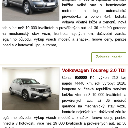
knížka velké suv s benzínovým
motorem a lpg. automatická
převodovka a pohon 4x4. bohatá
výbava včetně kůže a xenonů. nová
stk. více než 19 000 kvalitních a prověřených aut. až 36 měsíců garance
na mechanický stav vozu, kontrola najetých km. doživotní záruka
legálního původu. výkup všech modelů a značek, férové ceny, peníze
ihned a v hotovosti. lpg, automat,…
Zobrazit inzerát
Volkswagen Touareg 3.0 TDI
Cena:
950000
Kč, výkon 210 kw,
najeto 74440 km, rok výroby: 2020,
koupeno v: česká republika servisní
knížka více než 19 000 kvalitních a
prověřených aut. až 36 měsíců
garance na mechanický stav vozu,
kontrola najetých km. doživotní záruka
legálního původu. výkup všech modelů a značek, férové ceny, peníze
ihned a v hotovosti. více než 19 000 kvalitních a prověřených aut. až 36