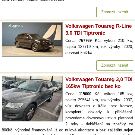
Zobrazit inzerát
Volkswagen Touareg R-Line
3.0 TDI Tiptronic
Cena:
767769
Kč, výkon 210 kw,
najeto 127719 km, rok výroby: 2020,
servisní knížka
Zobrazit inzerát
Volkswagen Touareg 3,0 TDi
165kw Tiptronic bez ko
Cena:
115000
Kč, výkon 165 kw,
najeto 295541 km, rok výroby: 2007,
vůz dovezen z itálie, bez koroze,
komplentí doklady k přihlášení.
provedeme dovozovou stk s platností
2 roky - dohlášení na značky za
800kč. výhodné financování již od nulové akontace a bez zajištění nejen