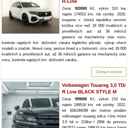
R-Line
Cena:
920000
Kč, výkon 310 kw,
najeto 174552 km, rok výroby: 2020,
koupeno v: česká republika servisní
knížka více než 19 000 kvalitních a
prověřených aut. až 36 měsíců
garance na mechanický stav vozu,
kontrola najetých km. doživotní záruka legálního původu. výkup všech
modelů a značek, férové ceny, peníze ihned a v hotovosti. více než 19 000
kvalitních a prověřených aut. až 36 měsíců garance na mechanický stav
vozu, kontrola najetých km. doživotní záruka…
Zobrazit inzerát
Volkswagen Touareg 3,0 TDi
R Line BLACK STYLE M
Cena:
999000
Kč, výkon 210 kw,
najeto 199516 km, rok výroby: 2022,
tel: 606199299 okr: trutnov prodám
volkswagen touareg edice r-line motor
3.0 tdi cr 210kw / 286k do provozu
08/2022 najeto 199516 km barva černá