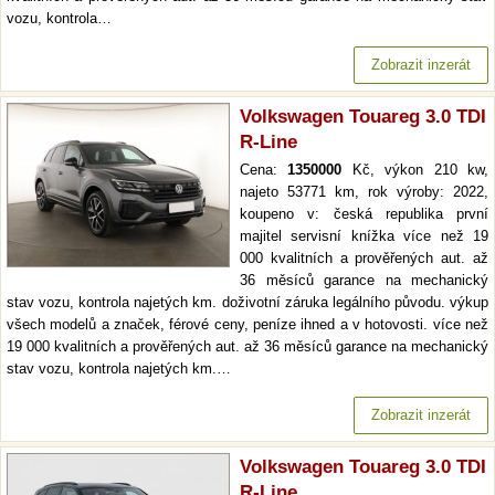
vozu, kontrola…
Zobrazit inzerát
Volkswagen Touareg 3.0 TDI
R-Line
Cena:
1350000
Kč, výkon 210 kw,
najeto 53771 km, rok výroby: 2022,
koupeno v: česká republika první
majitel servisní knížka více než 19
000 kvalitních a prověřených aut. až
36 měsíců garance na mechanický
stav vozu, kontrola najetých km. doživotní záruka legálního původu. výkup
všech modelů a značek, férové ceny, peníze ihned a v hotovosti. více než
19 000 kvalitních a prověřených aut. až 36 měsíců garance na mechanický
stav vozu, kontrola najetých km.…
Zobrazit inzerát
Volkswagen Touareg 3.0 TDI
R-Line