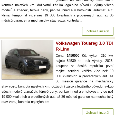
kontrola najetých km. doživotní záruka legálního původu. výkup všech
modelů a značek, férové ceny, peníze ihned a v hotovosti. automat, aut.
klima, tempomat více než 19 000 kvalitních a prověřených aut. až 36
měsíců garance na mechanický stav vozu, kontrola…
Zobrazit inzerát
Volkswagen Touareg 3.0 TDI
R-Line
Cena:
1450000
Kč, výkon 210 kw,
najeto 84539 km, rok výroby: 2023,
koupeno v: česká republika první
majitel servisní knížka více než 19
000 kvalitních a prověřených aut. až
36 měsíců garance na mechanický
stav vozu, kontrola najetých km. doživotní záruka legálního původu. výkup
všech modelů a značek, férové ceny, peníze ihned a v hotovosti. více než
19 000 kvalitních a prověřených aut. až 36 měsíců garance na mechanický
stav vozu, kontrola najetých km.…
Zobrazit inzerát