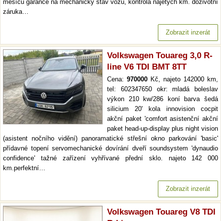
měsíců garance na mechanický stav vozu, kontrola najetých km. doživotní
záruka…
Zobrazit inzerát
Volkswagen Touareg 3,0 R-
line V6 TDI BMT 8TT
Cena:
970000
Kč, najeto 142000 km,
tel: 602347650 okr: mladá boleslav
výkon 210 kw/286 koní barva šedá
silicium 20' kola innovision cocpit
akční paket 'comfort asistenční akční
paket head-up-display plus night vision
(asistent nočního vidění) panoramatické střešní okno parkování 'basic'
přídavné topení servomechanické dovírání dveří soundsystem 'dynaudio
confidence' tažné zařízení vyhřívané přední sklo. najeto 142 000
km.perfektní…
Zobrazit inzerát
Volkswagen Touareg V8 TDI