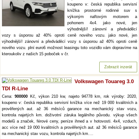
koupeno v: česká republika servisní
knížka prostorné rodinné suv s
výkoným naftovým motorem a
pohonem 4x4. jako nové, jen
výhodnější! zánovní a předváděcí
vozy s úsporou až 40% oproti ceně nového vozu. jako nové, jen
výhodnější! zánovní a předváděcí vozy s úsporou až 40% oproti ceně
nového vozu. plní euro6 možnost leasingu toto vozidlo vám dopravíme na
kteroukoliv z našich 15 poboček v čr.
Zobrazit inzerát
Volkswagen Touareg 3.0
TDI R-Line
Cena:
900000
Kč, výkon 210 kw, najeto 94778 km, rok výroby: 2020,
koupeno v: česká republika servisní knížka více než 19 000 kvalitních a
prověřených aut. až 36 měsíců garance na mechanický stav vozu,
kontrola najetých km. doživotní záruka legálního původu. výkup všech
modelů a značek, férové ceny, peníze ihned a v hotovosti. 4x4, vzduch,
acc více než 19 000 kvalitních a prověřených aut. až 36 měsíců garance
na mechanický stav vozu, kontrola najetých km.…