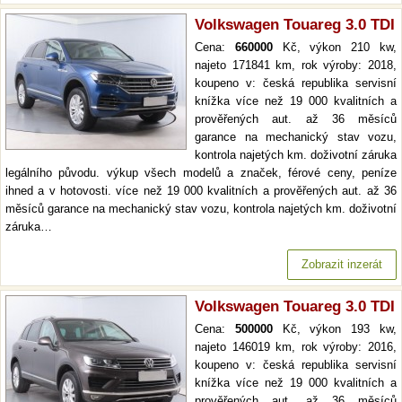
Volkswagen Touareg 3.0 TDI
Cena:
660000
Kč, výkon 210 kw,
najeto 171841 km, rok výroby: 2018,
koupeno v: česká republika servisní
knížka více než 19 000 kvalitních a
prověřených aut. až 36 měsíců
garance na mechanický stav vozu,
kontrola najetých km. doživotní záruka
legálního původu. výkup všech modelů a značek, férové ceny, peníze
ihned a v hotovosti. více než 19 000 kvalitních a prověřených aut. až 36
měsíců garance na mechanický stav vozu, kontrola najetých km. doživotní
záruka…
Zobrazit inzerát
Volkswagen Touareg 3.0 TDI
Cena:
500000
Kč, výkon 193 kw,
najeto 146019 km, rok výroby: 2016,
koupeno v: česká republika servisní
knížka více než 19 000 kvalitních a
prověřených aut. až 36 měsíců