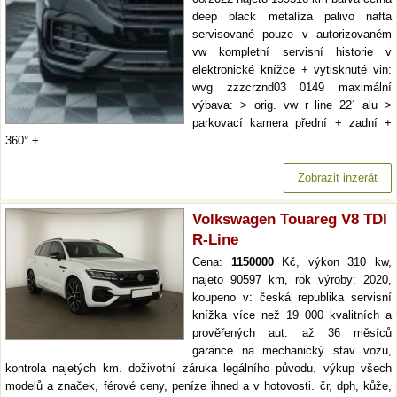
deep black metalíza palivo nafta
servisované pouze v autorizovaném
vw kompletní servisní historie v
elektronické knížce + vytisknuté vin:
wvg zzzcrznd03 0149 maximální
výbava: > orig. vw r line 22´ alu >
parkovací kamera přední + zadní +
360° +…
Zobrazit inzerát
Volkswagen Touareg V8 TDI
R-Line
Cena:
1150000
Kč, výkon 310 kw,
najeto 90597 km, rok výroby: 2020,
koupeno v: česká republika servisní
knížka více než 19 000 kvalitních a
prověřených aut. až 36 měsíců
garance na mechanický stav vozu,
kontrola najetých km. doživotní záruka legálního původu. výkup všech
modelů a značek, férové ceny, peníze ihned a v hotovosti. čr, dph, kůže,