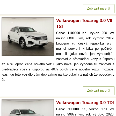
Zobrazit inzerát
Volkswagen Touareg 3.0 V6
TSI
Cena:
1100000
Kč, výkon 250 kw,
najeto 68015 km, rok výroby: 2019,
koupeno v: česká republika první
majitel servisní knížka po pečlivém
majiteli. jako nové, jen výhodnější!
zánovní a předváděcí vozy s úsporou
až 40% oproti ceně nového vozu. jako nové, jen výhodnější! zánovní a
předváděcí vozy s úsporou až 40% oproti ceně nového vozu. možnost
leasingu toto vozidlo vám dopravíme na kteroukoliv z našich 15 poboček v
čr.
Zobrazit inzerát
Volkswagen Touareg 3.0 TDI
Cena:
900000
Kč, výkon 170 kw,
najeto 99879 km, rok výroby: 2020,