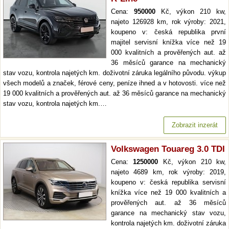
Cena:
950000
Kč, výkon 210 kw,
najeto 126928 km, rok výroby: 2021,
koupeno v: česká republika první
majitel servisní knížka více než 19
000 kvalitních a prověřených aut. až
36 měsíců garance na mechanický
stav vozu, kontrola najetých km. doživotní záruka legálního původu. výkup
všech modelů a značek, férové ceny, peníze ihned a v hotovosti. více než
19 000 kvalitních a prověřených aut. až 36 měsíců garance na mechanický
stav vozu, kontrola najetých km.…
Zobrazit inzerát
Volkswagen Touareg 3.0 TDI
Cena:
1250000
Kč, výkon 210 kw,
najeto 4689 km, rok výroby: 2019,
koupeno v: česká republika servisní
knížka více než 19 000 kvalitních a
prověřených aut. až 36 měsíců
garance na mechanický stav vozu,
kontrola najetých km. doživotní záruka