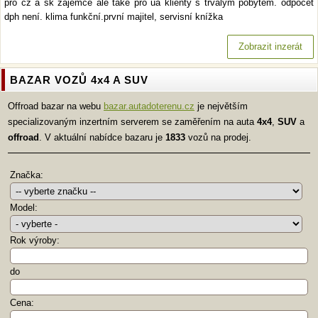
pro cz a sk zájemce ale také pro ua klienty s trvalým pobytem. odpočet
dph není. klima funkční.první majitel, servisní knížka
Zobrazit inzerát
BAZAR VOZŮ 4x4 A SUV
Offroad bazar na webu
bazar.autadoterenu.cz
je největším
specializovaným inzertním serverem se zaměřením na auta
4x4
,
SUV
a
offroad
. V aktuální nabídce bazaru je
1833
vozů na prodej.
Značka:
Model:
Rok výroby:
do
Cena: