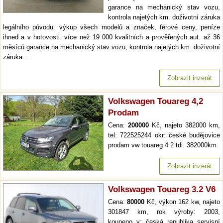
garance na mechanický stav vozu,
kontrola najetých km. doživotní záruka
legálního původu. výkup všech modelů a značek, férové ceny, peníze
ihned a v hotovosti. více než 19 000 kvalitních a prověřených aut. až 36
měsíců garance na mechanický stav vozu, kontrola najetých km. doživotní
záruka…
Zobrazit inzerát
Volkswagen Touareg 4,2
Prodam
Cena:
200000
Kč, najeto 382000 km,
tel: 722525244 okr: české budějovice
prodam vw touareg 4 2 tdi. 382000km.
Zobrazit inzerát
Volkswagen Touareg 3.2 V6
Cena:
80000
Kč, výkon 162 kw, najeto
301847 km, rok výroby: 2003,
koupeno v: česká republika servisní