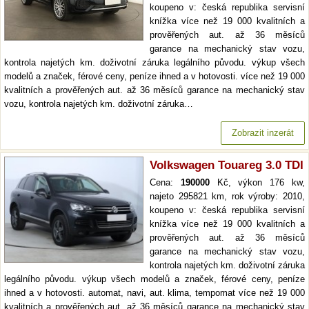
koupeno v: česká republika servisní
knížka více než 19 000 kvalitních a
prověřených aut. až 36 měsíců
garance na mechanický stav vozu,
kontrola najetých km. doživotní záruka legálního původu. výkup všech
modelů a značek, férové ceny, peníze ihned a v hotovosti. více než 19 000
kvalitních a prověřených aut. až 36 měsíců garance na mechanický stav
vozu, kontrola najetých km. doživotní záruka…
Zobrazit inzerát
Volkswagen Touareg 3.0 TDI
Cena:
190000
Kč, výkon 176 kw,
najeto 295821 km, rok výroby: 2010,
koupeno v: česká republika servisní
knížka více než 19 000 kvalitních a
prověřených aut. až 36 měsíců
garance na mechanický stav vozu,
kontrola najetých km. doživotní záruka
legálního původu. výkup všech modelů a značek, férové ceny, peníze
ihned a v hotovosti. automat, navi, aut. klima, tempomat více než 19 000
kvalitních a prověřených aut. až 36 měsíců garance na mechanický stav