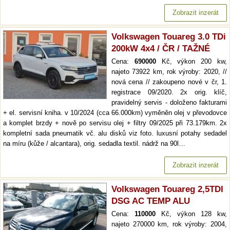
Zobrazit inzerát
Volkswagen Touareg 3.0 TDi
200kW 4x4 / ČR / TAŽNÉ
Cena:
690000
Kč, výkon 200 kw,
najeto 73922 km, rok výroby: 2020, //
nová cena // zakoupeno nové v čr, 1.
registrace 09/2020. 2x orig. klíč,
pravidelný servis - doloženo fakturami
+ el. servisní kniha. v 10/2024 (cca 66.000km) vyměněn olej v převodovce
a komplet brzdy + nově po servisu olej + filtry 09/2025 při 73.179km. 2x
kompletní sada pneumatik vč. alu disků viz foto. luxusní potahy sedadel
na míru (kůže / alcantara), orig. sedadla textil. nádrž na 90l…
Zobrazit inzerát
Volkswagen Touareg 2,5TDI
DSG AC TEMP ALU
Cena:
110000
Kč, výkon 128 kw,
najeto 270000 km, rok výroby: 2004,