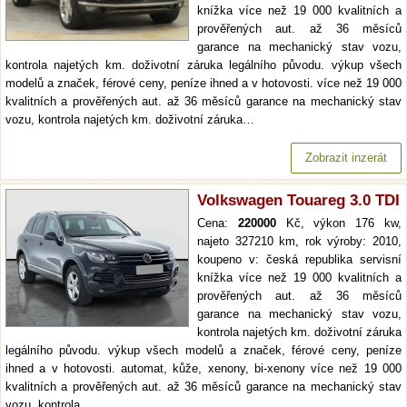
knížka více než 19 000 kvalitních a
prověřených aut. až 36 měsíců
garance na mechanický stav vozu,
kontrola najetých km. doživotní záruka legálního původu. výkup všech
modelů a značek, férové ceny, peníze ihned a v hotovosti. více než 19 000
kvalitních a prověřených aut. až 36 měsíců garance na mechanický stav
vozu, kontrola najetých km. doživotní záruka…
Zobrazit inzerát
Volkswagen Touareg 3.0 TDI
Cena:
220000
Kč, výkon 176 kw,
najeto 327210 km, rok výroby: 2010,
koupeno v: česká republika servisní
knížka více než 19 000 kvalitních a
prověřených aut. až 36 měsíců
garance na mechanický stav vozu,
kontrola najetých km. doživotní záruka
legálního původu. výkup všech modelů a značek, férové ceny, peníze
ihned a v hotovosti. automat, kůže, xenony, bi-xenony více než 19 000
kvalitních a prověřených aut. až 36 měsíců garance na mechanický stav
vozu, kontrola…