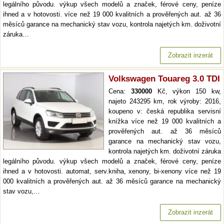
legálního původu. výkup všech modelů a značek, férové ceny, peníze
ihned a v hotovosti. více než 19 000 kvalitních a prověřených aut. až 36
měsíců garance na mechanický stav vozu, kontrola najetých km. doživotní
záruka…
Zobrazit inzerát
Volkswagen Touareg 3.0 TDI
Cena:
330000
Kč, výkon 150 kw,
najeto 243295 km, rok výroby: 2016,
koupeno v: česká republika servisní
knížka více než 19 000 kvalitních a
prověřených aut. až 36 měsíců
garance na mechanický stav vozu,
kontrola najetých km. doživotní záruka
legálního původu. výkup všech modelů a značek, férové ceny, peníze
ihned a v hotovosti. automat, serv.kniha, xenony, bi-xenony více než 19
000 kvalitních a prověřených aut. až 36 měsíců garance na mechanický
stav vozu,…
Zobrazit inzerát