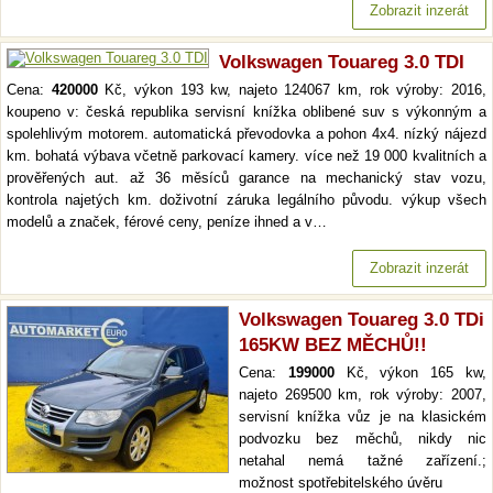
Zobrazit inzerát
Volkswagen Touareg 3.0 TDI
Cena:
420000
Kč, výkon 193 kw, najeto 124067 km, rok výroby: 2016,
koupeno v: česká republika servisní knížka oblibené suv s výkonným a
spolehlivým motorem. automatická převodovka a pohon 4x4. nízký nájezd
km. bohatá výbava včetně parkovací kamery. více než 19 000 kvalitních a
prověřených aut. až 36 měsíců garance na mechanický stav vozu,
kontrola najetých km. doživotní záruka legálního původu. výkup všech
modelů a značek, férové ceny, peníze ihned a v…
Zobrazit inzerát
Volkswagen Touareg 3.0 TDi
165KW BEZ MĚCHŮ!!
Cena:
199000
Kč, výkon 165 kw,
najeto 269500 km, rok výroby: 2007,
servisní knížka vůz je na klasickém
podvozku bez měchů, nikdy nic
netahal nemá tažné zařízení.;
možnost spotřebitelského úvěru