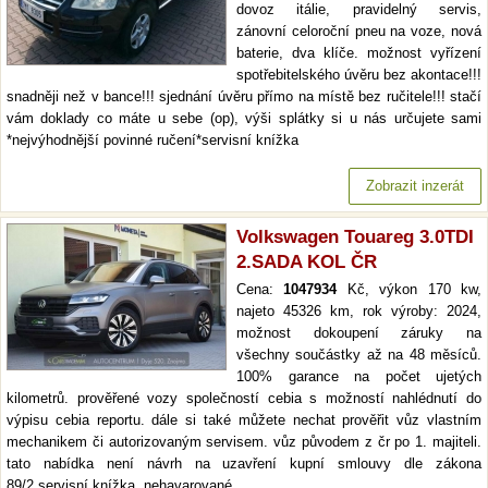
dovoz itálie, pravidelný servis,
zánovní celoroční pneu na voze, nová
baterie, dva klíče. možnost vyřízení
spotřebitelského úvěru bez akontace!!!
snadněji než v bance!!! sjednání úvěru přímo na místě bez ručitele!!! stačí
vám doklady co máte u sebe (op), výši splátky si u nás určujete sami
*nejvýhodnější povinné ručení*servisní knížka
Zobrazit inzerát
Volkswagen Touareg 3.0TDI
2.SADA KOL ČR
Cena:
1047934
Kč, výkon 170 kw,
najeto 45326 km, rok výroby: 2024,
možnost dokoupení záruky na
všechny součástky až na 48 měsíců.
100% garance na počet ujetých
kilometrů. prověřené vozy společností cebia s možností nahlédnutí do
výpisu cebia reportu. dále si také můžete nechat prověřit vůz vlastním
mechanikem či autorizovaným servisem. vůz původem z čr po 1. majiteli.
tato nabídka není návrh na uzavření kupní smlouvy dle zákona
89/2.servisní knížka, nehavarované