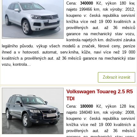
Cena:
340000
Kč, výkon 180 kw,
najeto 199466 km, rok výroby: 2012,
koupeno v: česká republika servisní
knížka více než 19 000 kvalitních a
prověřených aut. až 36 měsíců
garance na mechanický stav vozu,
kontrola najetých km. doživotní záruka
legálního původu. výkup všech modelů a značek, férové ceny, peníze
ihned a v hotovosti. automat, serv.kniha, kůže, navi více než 19 000
kvalitních a prověřených aut. až 36 měsíců garance na mechanický stav
vozu, kontrola…
Zobrazit inzerát
Volkswagen Touareg 2.5 R5
TDI
Cena:
180000
Kč, výkon 128 kw,
najeto 184040 km, rok výroby: 2008,
koupeno v: česká republika servisní
knížka více než 19 000 kvalitních a
prověřených aut. až 36 měsíců
garance na mechanický stav vozu,