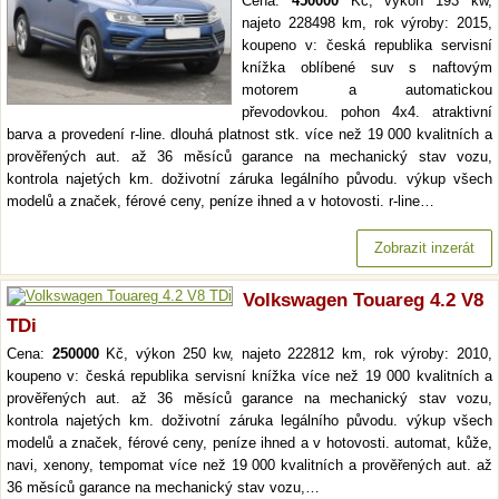
Cena:
450000
Kč, výkon 193 kw,
najeto 228498 km, rok výroby: 2015,
koupeno v: česká republika servisní
knížka oblíbené suv s naftovým
motorem a automatickou
převodovkou. pohon 4x4. atraktivní
barva a provedení r-line. dlouhá platnost stk. více než 19 000 kvalitních a
prověřených aut. až 36 měsíců garance na mechanický stav vozu,
kontrola najetých km. doživotní záruka legálního původu. výkup všech
modelů a značek, férové ceny, peníze ihned a v hotovosti. r-line…
Zobrazit inzerát
Volkswagen Touareg 4.2 V8
TDi
Cena:
250000
Kč, výkon 250 kw, najeto 222812 km, rok výroby: 2010,
koupeno v: česká republika servisní knížka více než 19 000 kvalitních a
prověřených aut. až 36 měsíců garance na mechanický stav vozu,
kontrola najetých km. doživotní záruka legálního původu. výkup všech
modelů a značek, férové ceny, peníze ihned a v hotovosti. automat, kůže,
navi, xenony, tempomat více než 19 000 kvalitních a prověřených aut. až
36 měsíců garance na mechanický stav vozu,…