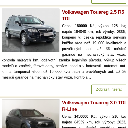
Volkswagen Touareg 2.5 R5
TDI
Cena:
180000
Kč, výkon 128 kw,
najeto 184040 km, rok výroby: 2008,
koupeno v: česká republika servisní
knížka více než 19 000 kvalitních a
prověřených aut. až 36 měsíců
garance na mechanický stav vozu,
kontrola najetých km. doživotní záruka legálního původu. výkup všech
modelů a značek, férové ceny, peníze ihned a v hotovosti. automat, aut.
klima, tempomat více než 19 000 kvalitních a prověřených aut. až 36
měsíců garance na mechanický stav vozu, kontrola…
Zobrazit inzerát
Volkswagen Touareg 3.0 TDI
R-Line
Cena:
1450000
Kč, výkon 210 kw,
najeto 84539 km, rok výroby: 2023,
koupeno v: česká republika první