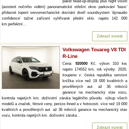
paket head-up-display plus night vision
(asistent nočního vidění) panoramatické střešní okno parkování 'basic'
přídavné topení servomechanické dovírání dveří soundsystem 'dynaudio
confidence' tažné zařízení vyhřívané přední sklo. najeto 142 000
km.perfektní…
Zobrazit inzerát
Volkswagen Touareg V8 TDI
R-Line
Cena:
920000
Kč, výkon 310 kw,
najeto 174552 km, rok výroby: 2020,
koupeno v: česká republika servisní
knížka více než 19 000 kvalitních a
prověřených aut. až 36 měsíců
garance na mechanický stav vozu,
kontrola najetých km. doživotní záruka legálního původu. výkup všech
modelů a značek, férové ceny, peníze ihned a v hotovosti. více než 19 000
kvalitních a prověřených aut. až 36 měsíců garance na mechanický stav
vozu, kontrola najetých km. doživotní záruka…
Zobrazit inzerát