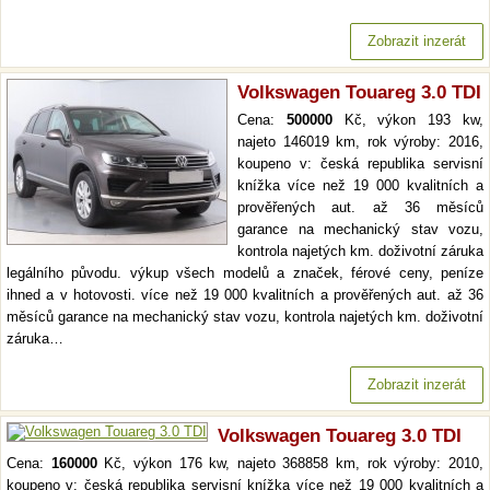
Zobrazit inzerát
Volkswagen Touareg 3.0 TDI
Cena:
500000
Kč, výkon 193 kw,
najeto 146019 km, rok výroby: 2016,
koupeno v: česká republika servisní
knížka více než 19 000 kvalitních a
prověřených aut. až 36 měsíců
garance na mechanický stav vozu,
kontrola najetých km. doživotní záruka
legálního původu. výkup všech modelů a značek, férové ceny, peníze
ihned a v hotovosti. více než 19 000 kvalitních a prověřených aut. až 36
měsíců garance na mechanický stav vozu, kontrola najetých km. doživotní
záruka…
Zobrazit inzerát
Volkswagen Touareg 3.0 TDI
Cena:
160000
Kč, výkon 176 kw, najeto 368858 km, rok výroby: 2010,
koupeno v: česká republika servisní knížka více než 19 000 kvalitních a