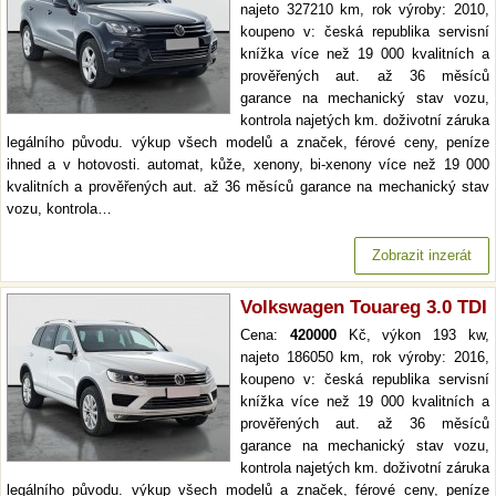
najeto 327210 km, rok výroby: 2010,
koupeno v: česká republika servisní
knížka více než 19 000 kvalitních a
prověřených aut. až 36 měsíců
garance na mechanický stav vozu,
kontrola najetých km. doživotní záruka
legálního původu. výkup všech modelů a značek, férové ceny, peníze
ihned a v hotovosti. automat, kůže, xenony, bi-xenony více než 19 000
kvalitních a prověřených aut. až 36 měsíců garance na mechanický stav
vozu, kontrola…
Zobrazit inzerát
Volkswagen Touareg 3.0 TDI
Cena:
420000
Kč, výkon 193 kw,
najeto 186050 km, rok výroby: 2016,
koupeno v: česká republika servisní
knížka více než 19 000 kvalitních a
prověřených aut. až 36 měsíců
garance na mechanický stav vozu,
kontrola najetých km. doživotní záruka
legálního původu. výkup všech modelů a značek, férové ceny, peníze