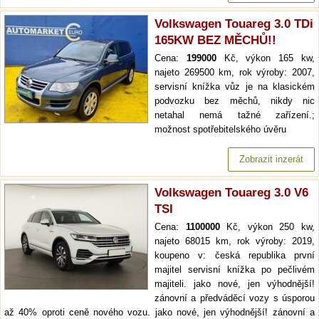
Volkswagen Touareg 3.0 TDi
165KW BEZ MĚCHŮ!!
Cena:
199000
Kč, výkon 165 kw,
najeto 269500 km, rok výroby: 2007,
servisní knížka vůz je na klasickém
podvozku bez měchů, nikdy nic
netahal nemá tažné zařízení.;
možnost spotřebitelského úvěru
Zobrazit inzerát
Volkswagen Touareg 3.0 V6
TSI
Cena:
1100000
Kč, výkon 250 kw,
najeto 68015 km, rok výroby: 2019,
koupeno v: česká republika první
majitel servisní knížka po pečlivém
majiteli. jako nové, jen výhodnější!
zánovní a předváděcí vozy s úsporou
až 40% oproti ceně nového vozu. jako nové, jen výhodnější! zánovní a