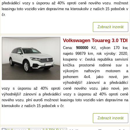
předváděcí vozy s úsporou až 40% oproti ceně nového vozu. možnost
leasingu toto vozidlo vám dopravíme na kteroukoliv z našich 15 poboček v
čr.
Zobrazit inzerát
Volkswagen Touareg 3.0 TDI
Cena:
900000
Kč, výkon 170 kw,
najeto 99879 km, rok výroby: 2020,
koupeno v: česká republika servisní
knížka prostorné rodinné suv s
výkoným naftovým motorem a
pohonem 4x4. jako nové, jen
výhodnější! zánovní a předváděcí
vozy s úsporou až 40% oproti ceně nového vozu. jako nové, jen
výhodnější! zánovní a předváděcí vozy s úsporou až 40% oproti ceně
nového vozu. plní euro6 možnost leasingu toto vozidlo vám dopravíme na
kteroukoliv z našich 15 poboček v čr.
Zobrazit inzerát