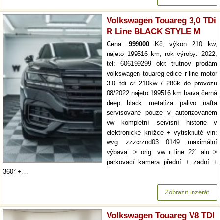
Volkswagen Touareg 3,0 TDi
R Line BLACK STYLE M
Cena:
999000
Kč, výkon 210 kw,
najeto 199516 km, rok výroby: 2022,
tel: 606199299 okr: trutnov prodám
volkswagen touareg edice r-line motor
3.0 tdi cr 210kw / 286k do provozu
08/2022 najeto 199516 km barva černá
deep black metalíza palivo nafta
servisované pouze v autorizovaném
vw kompletní servisní historie v
elektronické knížce + vytisknuté vin:
wvg zzzcrznd03 0149 maximální
výbava: > orig. vw r line 22´ alu >
parkovací kamera přední + zadní +
360° +…
Zobrazit inzerát
Volkswagen Touareg V8 TDI