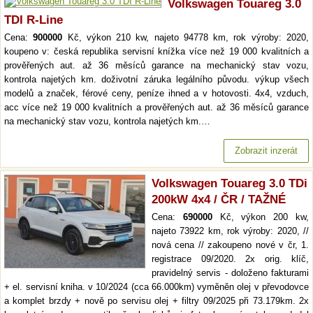
Volkswagen Touareg 3.0
TDI R-Line
Cena:
900000
Kč, výkon 210 kw, najeto 94778 km, rok výroby: 2020,
koupeno v: česká republika servisní knížka více než 19 000 kvalitních a
prověřených aut. až 36 měsíců garance na mechanický stav vozu,
kontrola najetých km. doživotní záruka legálního původu. výkup všech
modelů a značek, férové ceny, peníze ihned a v hotovosti. 4x4, vzduch,
acc více než 19 000 kvalitních a prověřených aut. až 36 měsíců garance
na mechanický stav vozu, kontrola najetých km.…
Zobrazit inzerát
Volkswagen Touareg 3.0 TDi
200kW 4x4 / ČR / TAŽNÉ
Cena:
690000
Kč, výkon 200 kw,
najeto 73922 km, rok výroby: 2020, //
nová cena // zakoupeno nové v čr, 1.
registrace 09/2020. 2x orig. klíč,
pravidelný servis - doloženo fakturami
+ el. servisní kniha. v 10/2024 (cca 66.000km) vyměněn olej v převodovce
a komplet brzdy + nově po servisu olej + filtry 09/2025 při 73.179km. 2x