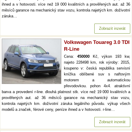
ihned a v hotovosti. více než 19 000 kvalitních a prověřených aut. až 36
měsíců garance na mechanický stav vozu, kontrola najetých km. doživotní
záruka…
Zobrazit inzerát
Volkswagen Touareg 3.0 TDI
R-Line
Cena:
450000
Kč, výkon 193 kw,
najeto 228498 km, rok výroby: 2015,
koupeno v: česká republika servisní
knížka oblíbené suv s naftovým
motorem a automatickou
převodovkou. pohon 4x4. atraktivní
barva a provedení r-line. dlouhá platnost stk. více než 19 000 kvalitních a
prověřených aut. až 36 měsíců garance na mechanický stav vozu,
kontrola najetých km. doživotní záruka legálního původu. výkup všech
modelů a značek, férové ceny, peníze ihned a v hotovosti. r-line…
Zobrazit inzerát