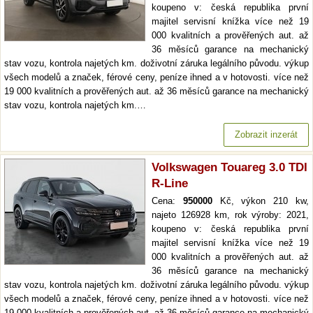
koupeno v: česká republika první
majitel servisní knížka více než 19
000 kvalitních a prověřených aut. až
36 měsíců garance na mechanický
stav vozu, kontrola najetých km. doživotní záruka legálního původu. výkup
všech modelů a značek, férové ceny, peníze ihned a v hotovosti. více než
19 000 kvalitních a prověřených aut. až 36 měsíců garance na mechanický
stav vozu, kontrola najetých km.…
Zobrazit inzerát
Volkswagen Touareg 3.0 TDI
R-Line
Cena:
950000
Kč, výkon 210 kw,
najeto 126928 km, rok výroby: 2021,
koupeno v: česká republika první
majitel servisní knížka více než 19
000 kvalitních a prověřených aut. až
36 měsíců garance na mechanický
stav vozu, kontrola najetých km. doživotní záruka legálního původu. výkup
všech modelů a značek, férové ceny, peníze ihned a v hotovosti. více než
19 000 kvalitních a prověřených aut. až 36 měsíců garance na mechanický