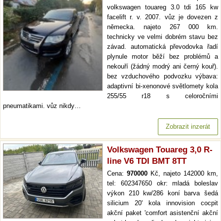
volkswagen touareg 3.0 tdi 165 kw
facelift r. v. 2007. vůz je dovezen z
německa. najeto 267 000 km.
technicky ve velmi dobrém stavu bez
závad. automatická převodovka řadí
plynule motor běží bez problémů a
nekouří (žádný modrý ani černý kouř).
bez vzduchového podvozku výbava:
adaptivní bi-xenonové světlomety kola
255/55 r18 s celoročními
pneumatikami. vůz nikdy…
Zobrazit inzerát
Volkswagen Touareg 3,0 R-
line V6 TDI BMT 8TT
Cena:
970000
Kč, najeto 142000 km,
tel: 602347650 okr: mladá boleslav
výkon 210 kw/286 koní barva šedá
silicium 20' kola innovision cocpit
akční paket 'comfort asistenční akční