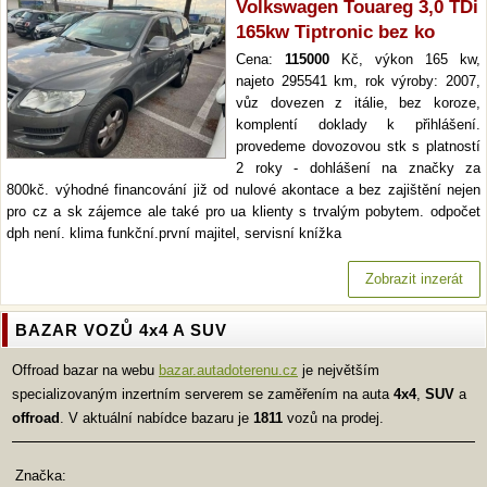
Volkswagen Touareg 3,0 TDi
165kw Tiptronic bez ko
Cena:
115000
Kč, výkon 165 kw,
najeto 295541 km, rok výroby: 2007,
vůz dovezen z itálie, bez koroze,
komplentí doklady k přihlášení.
provedeme dovozovou stk s platností
2 roky - dohlášení na značky za
800kč. výhodné financování již od nulové akontace a bez zajištění nejen
pro cz a sk zájemce ale také pro ua klienty s trvalým pobytem. odpočet
dph není. klima funkční.první majitel, servisní knížka
Zobrazit inzerát
BAZAR VOZŮ 4x4 A SUV
Offroad bazar na webu
bazar.autadoterenu.cz
je největším
specializovaným inzertním serverem se zaměřením na auta
4x4
,
SUV
a
offroad
. V aktuální nabídce bazaru je
1811
vozů na prodej.
Značka: