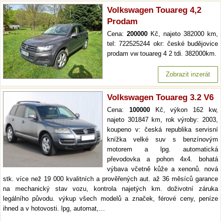
Volkswagen Touareg 4,2
Prodam
Cena:
200000
Kč, najeto 382000 km,
tel: 722525244 okr: české budějovice
prodam vw touareg 4 2 tdi. 382000km.
Zobrazit inzerát
Volkswagen Touareg 3.2 V6
Cena:
100000
Kč, výkon 162 kw,
najeto 301847 km, rok výroby: 2003,
koupeno v: česká republika servisní
knížka velké suv s benzínovým
motorem a lpg. automatická
převodovka a pohon 4x4. bohatá
výbava včetně kůže a xenonů. nová
stk. více než 19 000 kvalitních a prověřených aut. až 36 měsíců garance
na mechanický stav vozu, kontrola najetých km. doživotní záruka
legálního původu. výkup všech modelů a značek, férové ceny, peníze
ihned a v hotovosti. lpg, automat,…