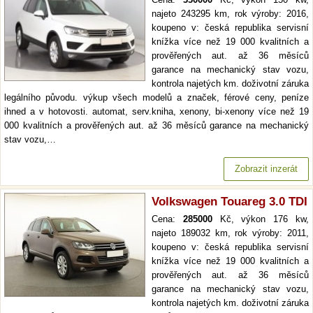
najeto 243295 km, rok výroby: 2016,
koupeno v: česká republika servisní
knížka více než 19 000 kvalitních a
prověřených aut. až 36 měsíců
garance na mechanický stav vozu,
kontrola najetých km. doživotní záruka
legálního původu. výkup všech modelů a značek, férové ceny, peníze
ihned a v hotovosti. automat, serv.kniha, xenony, bi-xenony více než 19
000 kvalitních a prověřených aut. až 36 měsíců garance na mechanický
stav vozu,…
Zobrazit inzerát
Volkswagen Touareg 3.0 TDI
Cena:
285000
Kč, výkon 176 kw,
najeto 189032 km, rok výroby: 2011,
koupeno v: česká republika servisní
knížka více než 19 000 kvalitních a
prověřených aut. až 36 měsíců
garance na mechanický stav vozu,
kontrola najetých km. doživotní záruka