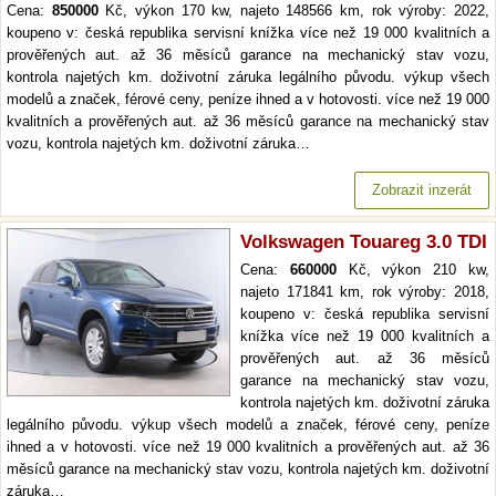
Cena:
850000
Kč, výkon 170 kw, najeto 148566 km, rok výroby: 2022,
koupeno v: česká republika servisní knížka více než 19 000 kvalitních a
prověřených aut. až 36 měsíců garance na mechanický stav vozu,
kontrola najetých km. doživotní záruka legálního původu. výkup všech
modelů a značek, férové ceny, peníze ihned a v hotovosti. více než 19 000
kvalitních a prověřených aut. až 36 měsíců garance na mechanický stav
vozu, kontrola najetých km. doživotní záruka…
Zobrazit inzerát
Volkswagen Touareg 3.0 TDI
Cena:
660000
Kč, výkon 210 kw,
najeto 171841 km, rok výroby: 2018,
koupeno v: česká republika servisní
knížka více než 19 000 kvalitních a
prověřených aut. až 36 měsíců
garance na mechanický stav vozu,
kontrola najetých km. doživotní záruka
legálního původu. výkup všech modelů a značek, férové ceny, peníze
ihned a v hotovosti. více než 19 000 kvalitních a prověřených aut. až 36
měsíců garance na mechanický stav vozu, kontrola najetých km. doživotní
záruka…