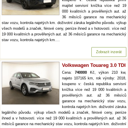
majitel servisní knížka více než 19
000 kvalitních a prověřených aut. až
36 měsíců garance na mechanický
stav vozu, kontrola najetých km. doživotní záruka legálního původu. výkup
všech modelů a značek, férové ceny, peníze ihned a v hotovosti. více než
19 000 kvalitních a prověřených aut. až 36 měsíců garance na mechanický
stav vozu, kontrola najetých km.…
Zobrazit inzerát
Volkswagen Touareg 3.0 TDI
Cena:
740000
Kč, výkon 210 kw,
najeto 107165 km, rok výroby: 2018,
koupeno v: česká republika servisní
knížka více než 19 000 kvalitních a
prověřených aut. až 36 měsíců
garance na mechanický stav vozu,
kontrola najetých km. doživotní záruka
legálního původu. výkup všech modelů a značek, férové ceny, peníze
ihned a v hotovosti. více než 19 000 kvalitních a prověřených aut. až 36
měsíců garance na mechanický stav vozu, kontrola najetých km. doživotní