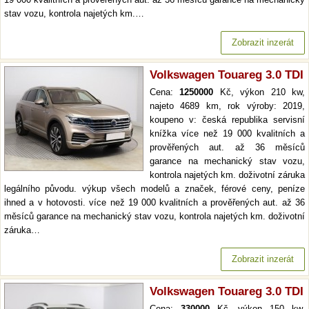
stav vozu, kontrola najetých km.…
Zobrazit inzerát
Volkswagen Touareg 3.0 TDI
Cena:
1250000
Kč, výkon 210 kw,
najeto 4689 km, rok výroby: 2019,
koupeno v: česká republika servisní
knížka více než 19 000 kvalitních a
prověřených aut. až 36 měsíců
garance na mechanický stav vozu,
kontrola najetých km. doživotní záruka
legálního původu. výkup všech modelů a značek, férové ceny, peníze
ihned a v hotovosti. více než 19 000 kvalitních a prověřených aut. až 36
měsíců garance na mechanický stav vozu, kontrola najetých km. doživotní
záruka…
Zobrazit inzerát
Volkswagen Touareg 3.0 TDI
Cena:
330000
Kč, výkon 150 kw,