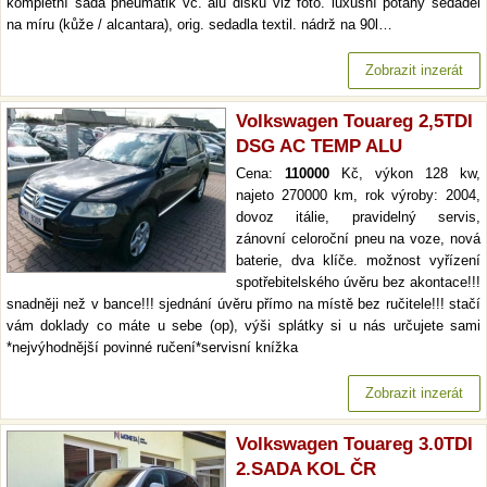
kompletní sada pneumatik vč. alu disků viz foto. luxusní potahy sedadel
na míru (kůže / alcantara), orig. sedadla textil. nádrž na 90l…
Zobrazit inzerát
Volkswagen Touareg 2,5TDI
DSG AC TEMP ALU
Cena:
110000
Kč, výkon 128 kw,
najeto 270000 km, rok výroby: 2004,
dovoz itálie, pravidelný servis,
zánovní celoroční pneu na voze, nová
baterie, dva klíče. možnost vyřízení
spotřebitelského úvěru bez akontace!!!
snadněji než v bance!!! sjednání úvěru přímo na místě bez ručitele!!! stačí
vám doklady co máte u sebe (op), výši splátky si u nás určujete sami
*nejvýhodnější povinné ručení*servisní knížka
Zobrazit inzerát
Volkswagen Touareg 3.0TDI
2.SADA KOL ČR