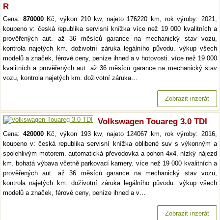
R
Cena:
870000
Kč, výkon 210 kw, najeto 176220 km, rok výroby: 2021,
koupeno v: česká republika servisní knížka více než 19 000 kvalitních a
prověřených aut. až 36 měsíců garance na mechanický stav vozu,
kontrola najetých km. doživotní záruka legálního původu. výkup všech
modelů a značek, férové ceny, peníze ihned a v hotovosti. více než 19 000
kvalitních a prověřených aut. až 36 měsíců garance na mechanický stav
vozu, kontrola najetých km. doživotní záruka…
Zobrazit inzerát
Volkswagen Touareg 3.0 TDI
Cena:
420000
Kč, výkon 193 kw, najeto 124067 km, rok výroby: 2016,
koupeno v: česká republika servisní knížka oblibené suv s výkonným a
spolehlivým motorem. automatická převodovka a pohon 4x4. nízký nájezd
km. bohatá výbava včetně parkovací kamery. více než 19 000 kvalitních a
prověřených aut. až 36 měsíců garance na mechanický stav vozu,
kontrola najetých km. doživotní záruka legálního původu. výkup všech
modelů a značek, férové ceny, peníze ihned a v…
Zobrazit inzerát