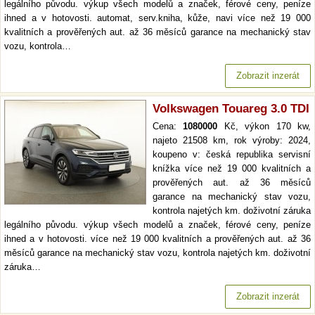
legálního původu. výkup všech modelů a značek, férové ceny, peníze
ihned a v hotovosti. automat, serv.kniha, kůže, navi více než 19 000
kvalitních a prověřených aut. až 36 měsíců garance na mechanický stav
vozu, kontrola…
Zobrazit inzerát
Volkswagen Touareg 3.0 TDI
Cena:
1080000
Kč, výkon 170 kw,
najeto 21508 km, rok výroby: 2024,
koupeno v: česká republika servisní
knížka více než 19 000 kvalitních a
prověřených aut. až 36 měsíců
garance na mechanický stav vozu,
kontrola najetých km. doživotní záruka
legálního původu. výkup všech modelů a značek, férové ceny, peníze
ihned a v hotovosti. více než 19 000 kvalitních a prověřených aut. až 36
měsíců garance na mechanický stav vozu, kontrola najetých km. doživotní
záruka…
Zobrazit inzerát