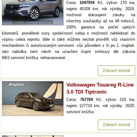
Cena:
1047934
Kč, výkon 170 kw,
najeto 45326 km, rok výroby: 2024,
možnost dokoupení záruky na
všechny součástky až na 48 měsíců.
100% garance na počet ujetých
kilometrů. prověřené vozy společností cebia s možností nahlédnutí do
výpisu cebia reportu. dále si také můžete nechat prověřit vůz vlastním
mechanikem či autorizovaným servisem. vůz původem z čr po 1. majiteli.
tato nabídka není návrh na uzavření kupní smlouvy dle zákona
89/2.servisní knížka, nehavarované
Zobrazit inzerát
Volkswagen Touareg R-Line
3.0 TDI Tiptronic
Cena:
767769
Kč, výkon 210 kw,
najeto 127719 km, rok výroby: 2020,
servisní knížka
Zobrazit inzerát