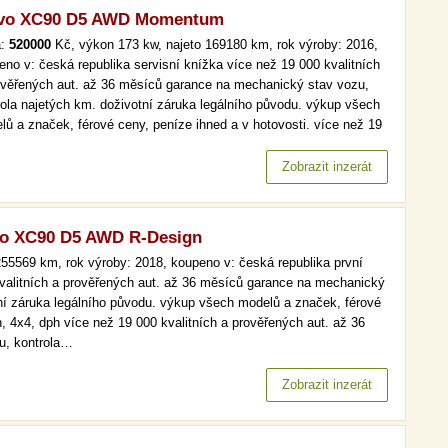
lvo XC90 D5 AWD Momentum
a:
520000
Kč, výkon 173 kw, najeto 169180 km, rok výroby: 2016,
eno v: česká republika servisní knížka více než 19 000 kvalitních
ověřených aut. až 36 měsíců garance na mechanický stav vozu,
rola najetých km. doživotní záruka legálního původu. výkup všech
lů a značek, férové ceny, peníze ihned a v hotovosti. více než 19
kvalitních a prověřených aut. až 36 měsíců garance na
anický stav vozu, kontrola najetých km. doživotní záruka…
Zobrazit inzerát
vo XC90 D5 AWD R-Design
55569 km, rok výroby: 2018, koupeno v: česká republika první
 kvalitních a prověřených aut. až 36 měsíců garance na mechanický
tní záruka legálního původu. výkup všech modelů a značek, férové
n, 4x4, dph více než 19 000 kvalitních a prověřených aut. až 36
u, kontrola…
Zobrazit inzerát