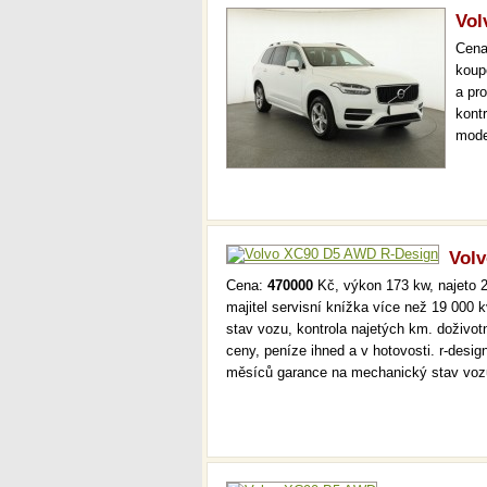
Vo
Cen
koup
a pr
kont
mode
000 
mech
Vol
Cena:
470000
Kč, výkon 173 kw, najeto 2
majitel servisní knížka více než 19 000
stav vozu, kontrola najetých km. doživo
ceny, peníze ihned a v hotovosti. r-desig
měsíců garance na mechanický stav voz