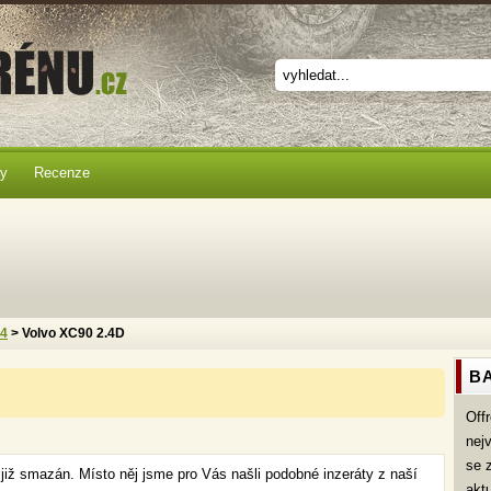
ky
Recenze
x4
> Volvo XC90 2.4D
BA
Off
nej
se 
 již smazán. Místo něj jsme pro Vás našli podobné inzeráty z naší
akt