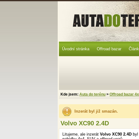
Úvodní stránka
Offroad bazar
Člán
Kde jsem:
Auta do terénu
>
Offroad bazar 4
Inzerát byl již smazán.
Volvo XC90 2.4D
Litujeme, ale inzerát
Volvo XC90 2.4D
byl
nabídky 4x4, SUV a offroad vozů.