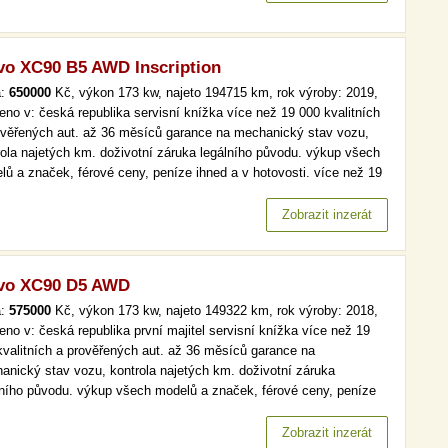
vo XC90 B5 AWD Inscription
a:
650000
Kč, výkon 173 kw, najeto 194715 km, rok výroby: 2019,
eno v: česká republika servisní knížka více než 19 000 kvalitních
ověřených aut. až 36 měsíců garance na mechanický stav vozu,
rola najetých km. doživotní záruka legálního původu. výkup všech
lů a značek, férové ceny, peníze ihned a v hotovosti. více než 19
kvalitních a prověřených aut. až 36 měsíců garance na
anický stav vozu, kontrola najetých km. doživotní záruka…
Zobrazit inzerát
vo XC90 D5 AWD
a:
575000
Kč, výkon 173 kw, najeto 149322 km, rok výroby: 2018,
eno v: česká republika první majitel servisní knížka více než 19
kvalitních a prověřených aut. až 36 měsíců garance na
anický stav vozu, kontrola najetých km. doživotní záruka
lního původu. výkup všech modelů a značek, férové ceny, peníze
d a v hotovosti. více než 19 000 kvalitních a prověřených aut. až
ěsíců garance na mechanický stav vozu, kontrola najetých km.…
Zobrazit inzerát