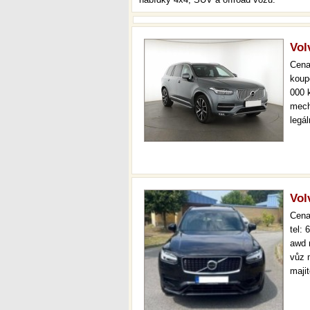
Vol
Cen
koup
000 
mech
legá
ihne
36 m
Vol
Cen
tel:
awd 
vůz 
maji
stav
odbě