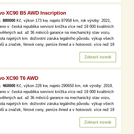
vo XC90 B5 AWD Inscription
a:
880000
Kč, výkon 173 kw, najeto 87958 km, rok výroby: 2021,
eno v: česká republika servisní knížka více než 19 000 kvalitních
ověřených aut. až 36 měsíců garance na mechanický stav vozu,
rola najetých km. doživotní záruka legálního původu. výkup všech
lů a značek, férové ceny, peníze ihned a v hotovosti. více než 19
kvalitních a prověřených aut. až 36 měsíců garance na
anický stav vozu, kontrola najetých km. doživotní záruka…
Zobrazit inzerát
vo XC90 T6 AWD
a:
460000
Kč, výkon 228 kw, najeto 290650 km, rok výroby: 2019,
eno v: česká republika servisní knížka více než 19 000 kvalitních
ověřených aut. až 36 měsíců garance na mechanický stav vozu,
rola najetých km. doživotní záruka legálního původu. výkup všech
lů a značek, férové ceny, peníze ihned a v hotovosti. více než 19
kvalitních a prověřených aut. až 36 měsíců garance na
anický stav vozu, kontrola najetých km. doživotní záruka…
Zobrazit inzerát