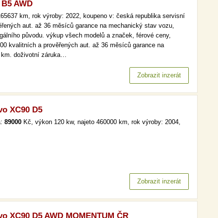
0 B5 AWD
65637 km, rok výroby: 2022, koupeno v: česká republika servisní
věřených aut. až 36 měsíců garance na mechanický stav vozu,
legálního původu. výkup všech modelů a značek, férové ceny,
000 kvalitních a prověřených aut. až 36 měsíců garance na
h km. doživotní záruka…
Zobrazit inzerát
vo XC90 D5
a:
89000
Kč, výkon 120 kw, najeto 460000 km, rok výroby: 2004,
Zobrazit inzerát
lvo XC90 D5 AWD MOMENTUM ČR