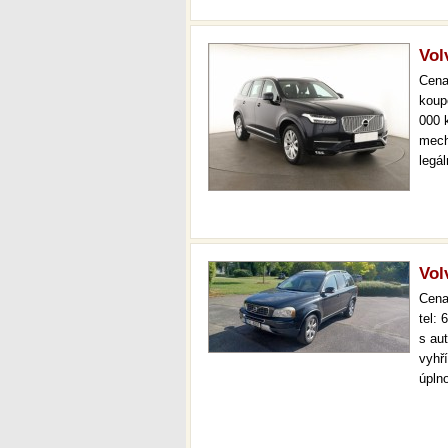
Vo
Cen
koup
000 
mech
legá
ihne
36 m
Vol
Cen
tel:
s au
vyhř
úplno
výmě
tažn