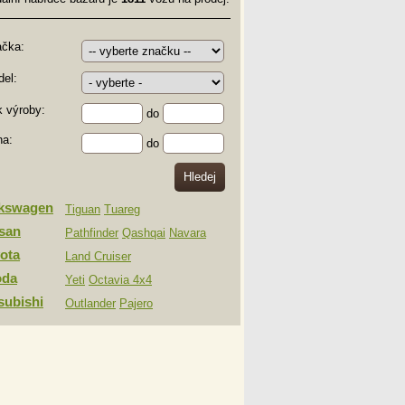
ačka:
el:
 výroby:
do
na:
do
lkswagen
Tiguan
Tuareg
san
Pathfinder
Qashqai
Navara
ota
Land Cruiser
oda
Yeti
Octavia 4x4
subishi
Outlander
Pajero