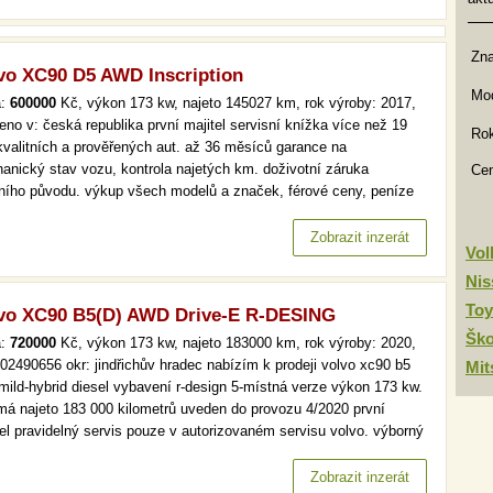
Zn
vo XC90 D5 AWD Inscription
Mod
a:
600000
Kč, výkon 173 kw, najeto 145027 km, rok výroby: 2017,
eno v: česká republika první majitel servisní knížka více než 19
Rok
kvalitních a prověřených aut. až 36 měsíců garance na
anický stav vozu, kontrola najetých km. doživotní záruka
Ce
lního původu. výkup všech modelů a značek, férové ceny, peníze
d a v hotovosti. více než 19 000 kvalitních a prověřených aut. až
ěsíců garance na mechanický stav vozu, kontrola najetých km.…
Zobrazit inzerát
Vo
Nis
Toy
vo XC90 B5(D) AWD Drive-E R-DESING
Šk
a:
720000
Kč, výkon 173 kw, najeto 183000 km, rok výroby: 2020,
 602490656 okr: jindřichův hradec nabízím k prodeji volvo xc90 b5
Mit
mild-hybrid diesel vybavení r-design 5-místná verze výkon 173 kw.
má najeto 183 000 kilometrů uveden do provozu 4/2020 první
tel pravidelný servis pouze v autorizovaném servisu volvo. výborný
 interiéru. prodejní cena 720 00 - kč vč. dph možnost odpočtu dph k
ru případně ihned při rychlém jednání možná sleva…
Zobrazit inzerát