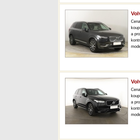
Vol
Cen
koup
a pr
kont
mode
000 
mech
Vol
Cen
koup
a pr
kont
mode
000 
mech