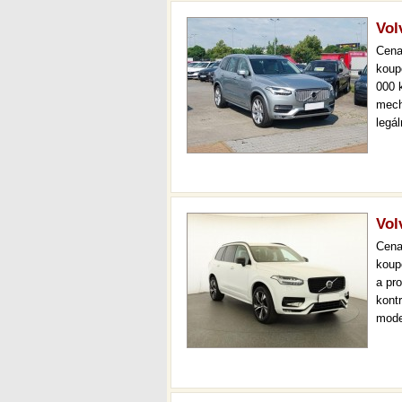
Vol
Cen
koup
000 
mech
legá
ihne
36 m
Vol
Cen
koup
a pr
kont
mode
000 
mech