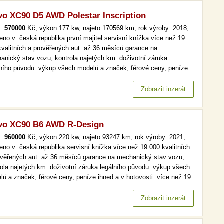
vo XC90 D5 AWD Polestar Inscription
a:
570000
Kč, výkon 177 kw, najeto 170569 km, rok výroby: 2018,
eno v: česká republika první majitel servisní knížka více než 19
kvalitních a prověřených aut. až 36 měsíců garance na
anický stav vozu, kontrola najetých km. doživotní záruka
lního původu. výkup všech modelů a značek, férové ceny, peníze
d a v hotovosti. více než 19 000 kvalitních a prověřených aut. až
ěsíců garance na mechanický stav vozu, kontrola najetých km.…
Zobrazit inzerát
vo XC90 B6 AWD R-Design
a:
960000
Kč, výkon 220 kw, najeto 93247 km, rok výroby: 2021,
eno v: česká republika servisní knížka více než 19 000 kvalitních
ověřených aut. až 36 měsíců garance na mechanický stav vozu,
rola najetých km. doživotní záruka legálního původu. výkup všech
lů a značek, férové ceny, peníze ihned a v hotovosti. více než 19
kvalitních a prověřených aut. až 36 měsíců garance na
anický stav vozu, kontrola najetých km. doživotní záruka…
Zobrazit inzerát