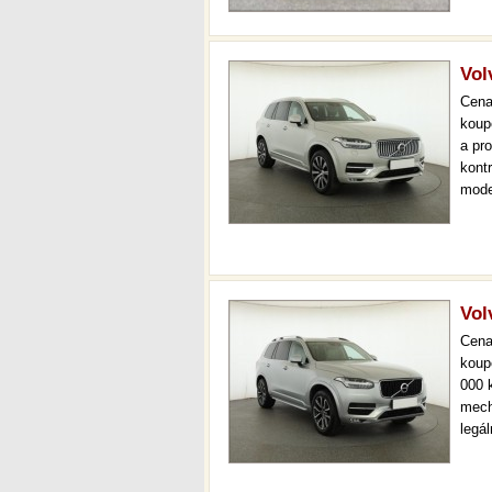
Vol
Cen
koup
a pr
kont
mode
000 
mech
Vol
Cen
koup
000 
mech
legá
ihne
36 m