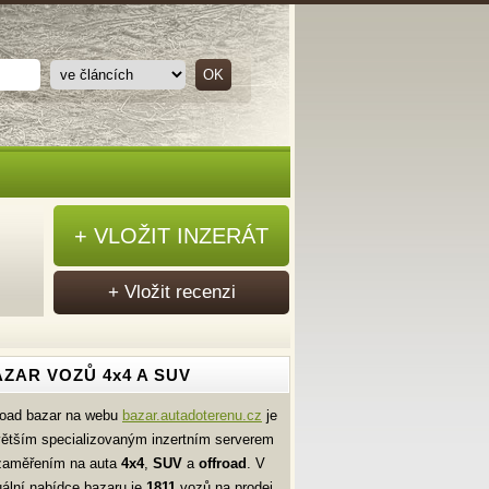
+ VLOŽIT INZERÁT
+ Vložit recenzi
ZAR VOZŮ 4x4 A SUV
road bazar na webu
bazar.autadoterenu.cz
je
větším specializovaným inzertním serverem
zaměřením na auta
4x4
,
SUV
a
offroad
. V
uální nabídce bazaru je
1811
vozů na prodej.