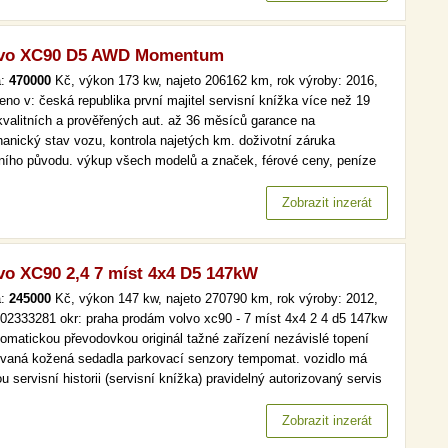
lvo XC90 D5 AWD Momentum
a:
470000
Kč, výkon 173 kw, najeto 206162 km, rok výroby: 2016,
eno v: česká republika první majitel servisní knížka více než 19
kvalitních a prověřených aut. až 36 měsíců garance na
anický stav vozu, kontrola najetých km. doživotní záruka
lního původu. výkup všech modelů a značek, férové ceny, peníze
d a v hotovosti. více než 19 000 kvalitních a prověřených aut. až
ěsíců garance na mechanický stav vozu, kontrola najetých km.…
Zobrazit inzerát
vo XC90 2,4 7 míst 4x4 D5 147kW
a:
245000
Kč, výkon 147 kw, najeto 270790 km, rok výroby: 2012,
 602333281 okr: praha prodám volvo xc90 - 7 míst 4x4 2 4 d5 147kw
tomatickou převodovkou originál tažné zařízení nezávislé topení
ívaná kožená sedadla parkovací senzory tempomat. vozidlo má
u servisní historii (servisní knížka) pravidelný autorizovaný servis
ny oleje a náplní nový originální akumulátor sada zimních pneu.
é zařízení bylo dodatečně namontováno pro nosič kol…
Zobrazit inzerát