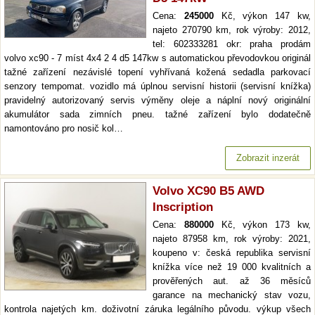
Cena:
245000
Kč, výkon 147 kw,
najeto 270790 km, rok výroby: 2012,
tel: 602333281 okr: praha prodám
volvo xc90 - 7 míst 4x4 2 4 d5 147kw s automatickou převodovkou originál
tažné zařízení nezávislé topení vyhřívaná kožená sedadla parkovací
senzory tempomat. vozidlo má úplnou servisní historii (servisní knížka)
pravidelný autorizovaný servis výměny oleje a náplní nový originální
akumulátor sada zimních pneu. tažné zařízení bylo dodatečně
namontováno pro nosič kol…
Zobrazit inzerát
Volvo XC90 B5 AWD
Inscription
Cena:
880000
Kč, výkon 173 kw,
najeto 87958 km, rok výroby: 2021,
koupeno v: česká republika servisní
knížka více než 19 000 kvalitních a
prověřených aut. až 36 měsíců
garance na mechanický stav vozu,
kontrola najetých km. doživotní záruka legálního původu. výkup všech