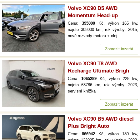
Volvo XC90 D5 AWD
Momentum Head-up
Cena:
395000
Kč, výkon 165 kw,
najeto 308000 km, rok výroby: 2015,
nové rozvody motoru + olej
Zobrazit inzerát
Volvo XC90 T8 AWD
Recharge Ultimate Brigh
Cena:
1065289
Kč, výkon 228 kw,
najeto 63786 km, rok výroby: 2023,
servisní knížka
Zobrazit inzerát
Volvo XC90 B5 AWD diesel
Plus Bright Auto
Cena:
866942
Kč, výkon 180 kw,