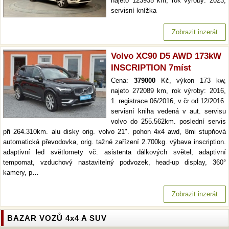
najeto 123935 km, rok výroby: 2023,
servisní knížka
Zobrazit inzerát
Volvo XC90 D5 AWD 173kW
INSCRIPTION 7míst
Cena:
379000
Kč, výkon 173 kw,
najeto 272089 km, rok výroby: 2016,
1. registrace 06/2016, v čr od 12/2016.
servisní kniha vedená v aut. servisu
volvo do 255.562km. poslední servis
při 264.310km. alu disky orig. volvo 21". pohon 4x4 awd, 8mi stupňová
automatická převodovka, orig. tažné zařízení 2.700kg. výbava inscription.
adaptivní led světlomety vč. asistenta dálkových světel, adaptivní
tempomat, vzduchový nastavitelný podvozek, head-up display, 360°
kamery, p…
Zobrazit inzerát
BAZAR VOZŮ 4x4 A SUV