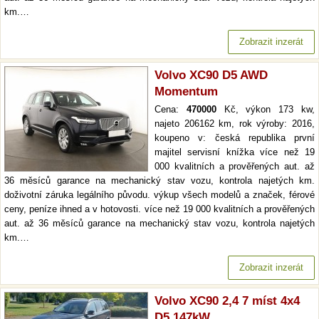
km.…
Zobrazit inzerát
Volvo XC90 D5 AWD
Momentum
Cena:
470000
Kč, výkon 173 kw,
najeto 206162 km, rok výroby: 2016,
koupeno v: česká republika první
majitel servisní knížka více než 19
000 kvalitních a prověřených aut. až
36 měsíců garance na mechanický stav vozu, kontrola najetých km.
doživotní záruka legálního původu. výkup všech modelů a značek, férové
ceny, peníze ihned a v hotovosti. více než 19 000 kvalitních a prověřených
aut. až 36 měsíců garance na mechanický stav vozu, kontrola najetých
km.…
Zobrazit inzerát
Volvo XC90 2,4 7 míst 4x4
D5 147kW