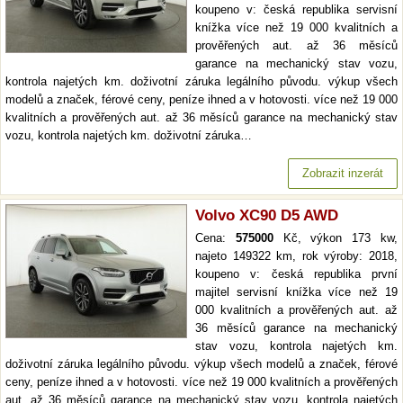
koupeno v: česká republika servisní
knížka více než 19 000 kvalitních a
prověřených aut. až 36 měsíců
garance na mechanický stav vozu,
kontrola najetých km. doživotní záruka legálního původu. výkup všech
modelů a značek, férové ceny, peníze ihned a v hotovosti. více než 19 000
kvalitních a prověřených aut. až 36 měsíců garance na mechanický stav
vozu, kontrola najetých km. doživotní záruka…
Zobrazit inzerát
Volvo XC90 D5 AWD
Cena:
575000
Kč, výkon 173 kw,
najeto 149322 km, rok výroby: 2018,
koupeno v: česká republika první
majitel servisní knížka více než 19
000 kvalitních a prověřených aut. až
36 měsíců garance na mechanický
stav vozu, kontrola najetých km.
doživotní záruka legálního původu. výkup všech modelů a značek, férové
ceny, peníze ihned a v hotovosti. více než 19 000 kvalitních a prověřených
aut. až 36 měsíců garance na mechanický stav vozu, kontrola najetých