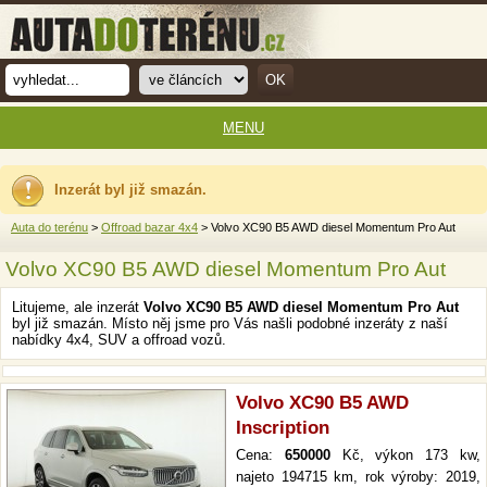
MENU
Inzerát byl již smazán.
Auta do terénu
>
Offroad bazar 4x4
> Volvo XC90 B5 AWD diesel Momentum Pro Aut
Volvo XC90 B5 AWD diesel Momentum Pro Aut
Litujeme, ale inzerát
Volvo XC90 B5 AWD diesel Momentum Pro Aut
byl již smazán. Místo něj jsme pro Vás našli podobné inzeráty z naší
nabídky 4x4, SUV a offroad vozů.
Volvo XC90 B5 AWD
Inscription
Cena:
650000
Kč, výkon 173 kw,
najeto 194715 km, rok výroby: 2019,