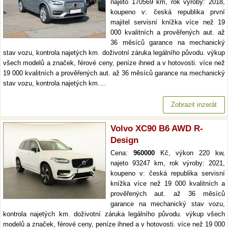
najeto 170569 km, rok výroby: 2018,
koupeno v: česká republika první
majitel servisní knížka více než 19
000 kvalitních a prověřených aut. až
36 měsíců garance na mechanický
stav vozu, kontrola najetých km. doživotní záruka legálního původu. výkup
všech modelů a značek, férové ceny, peníze ihned a v hotovosti. více než
19 000 kvalitních a prověřených aut. až 36 měsíců garance na mechanický
stav vozu, kontrola najetých km.…
Zobrazit inzerát
Volvo XC90 B6 AWD R-
Design
Cena:
960000
Kč, výkon 220 kw,
najeto 93247 km, rok výroby: 2021,
koupeno v: česká republika servisní
knížka více než 19 000 kvalitních a
prověřených aut. až 36 měsíců
garance na mechanický stav vozu,
kontrola najetých km. doživotní záruka legálního původu. výkup všech
modelů a značek, férové ceny, peníze ihned a v hotovosti. více než 19 000