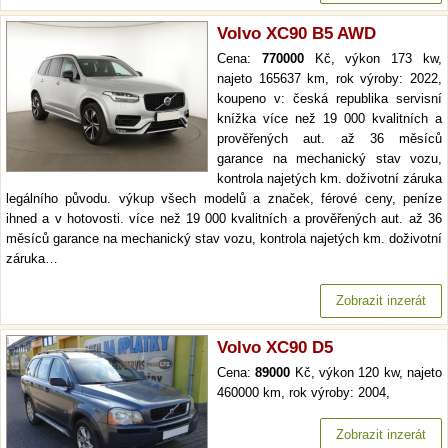
Volvo XC90 B5 AWD
Cena:
770000
Kč, výkon 173 kw,
najeto 165637 km, rok výroby: 2022,
koupeno v: česká republika servisní
knížka více než 19 000 kvalitních a
prověřených aut. až 36 měsíců
garance na mechanický stav vozu,
kontrola najetých km. doživotní záruka
legálního původu. výkup všech modelů a značek, férové ceny, peníze
ihned a v hotovosti. více než 19 000 kvalitních a prověřených aut. až 36
měsíců garance na mechanický stav vozu, kontrola najetých km. doživotní
záruka…
Zobrazit inzerát
Volvo XC90 D5
Cena:
89000
Kč, výkon 120 kw, najeto
460000 km, rok výroby: 2004,
Zobrazit inzerát