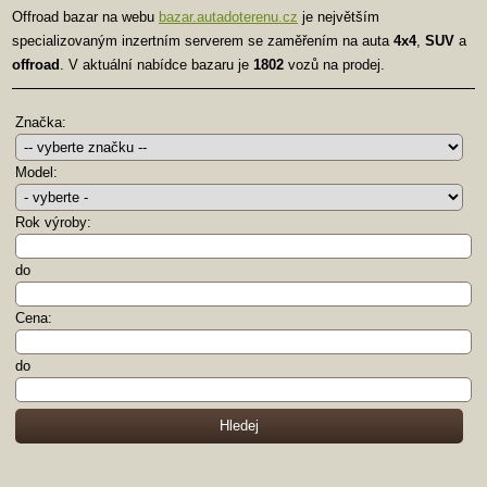
Offroad bazar na webu
bazar.autadoterenu.cz
je největším
specializovaným inzertním serverem se zaměřením na auta
4x4
,
SUV
a
offroad
. V aktuální nabídce bazaru je
1802
vozů na prodej.
Značka:
Model:
Rok výroby:
do
Cena:
do