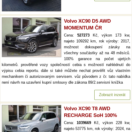
Volvo XC90 D5 AWD
MOMENTUM ČR
Cena:
527273
Kč, výkon 173 kw,
najeto 109292 km, rok výroby: 2017,
možnost dokoupení záruky na
všechny součástky až na 48 měsíců.
100% garance na počet ujetých
kilometrů. prověřené vozy společností cebia s možností nahlédnutí do
výpisu cebia reportu. dále si také můžete nechat prověřit vůz vlastním
mechanikem či autorizovaným servisem. vůz původem z čr. tato nabídka
není návrh na uzavření kupní smlouvy dle zákona 89/2.servisní knížka
Zobrazit inzerát
Volvo XC90 T8 AWD
RECHARGE SoH 100%
Cena:
1039669
Kč, výkon 228 kw,
najeto 53775 km, rok výroby: 2024, na