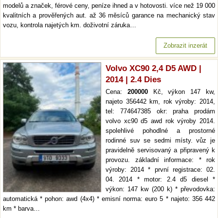
modelů a značek, férové ceny, peníze ihned a v hotovosti. více než 19 000
kvalitních a prověřených aut. až 36 měsíců garance na mechanický stav
vozu, kontrola najetých km. doživotní záruka…
Zobrazit inzerát
Volvo XC90 2,4 D5 AWD |
2014 | 2.4 Dies
Cena:
200000
Kč, výkon 147 kw,
najeto 356442 km, rok výroby: 2014,
tel: 774647385 okr: praha prodám
volvo xc90 d5 awd rok výroby 2014.
spolehlivé pohodlné a prostorné
rodinné suv se sedmi místy. vůz je
pravidelně servisovaný a připravený k
provozu. základní informace: * rok
výroby: 2014 * první registrace: 02.
04. 2014 * motor: 2.4 d5 diesel *
výkon: 147 kw (200 k) * převodovka:
automatická * pohon: awd (4x4) * emisní norma: euro 5 * najeto: 356 442
km * barva…