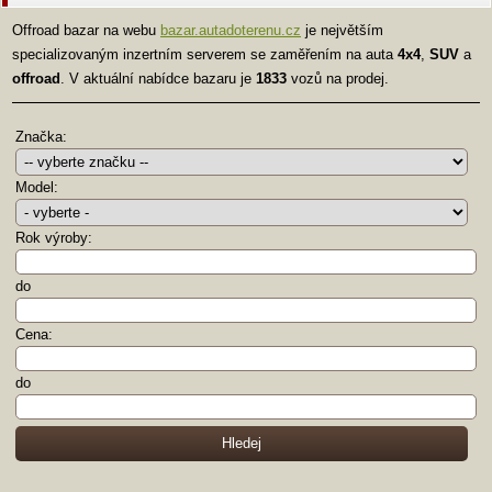
Offroad bazar na webu
bazar.autadoterenu.cz
je největším
specializovaným inzertním serverem se zaměřením na auta
4x4
,
SUV
a
offroad
. V aktuální nabídce bazaru je
1833
vozů na prodej.
Značka:
Model:
Rok výroby:
do
Cena:
do