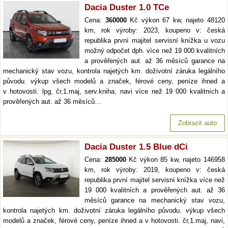
Dacia Duster 1.0 TCe
Cena:
360000
Kč výkon 67 kw, najeto 48120
km, rok výroby: 2023, koupeno v: česká
republika první majitel servisní knížka u vozu
možný odpočet dph. více než 19 000 kvalitních
a prověřených aut. až 36 měsíců garance na
mechanický stav vozu, kontrola najetých km. doživotní záruka legálního
původu. výkup všech modelů a značek, férové ceny, peníze ihned a
v hotovosti. lpg, čr,1.maj, serv.kniha, navi více než 19 000 kvalitních a
prověřených aut. až 36 měsíců…
Zobrazit auto
Dacia Duster 1.5 Blue dCi
Cena:
285000
Kč výkon 85 kw, najeto 146958
km, rok výroby: 2019, koupeno v: česká
republika první majitel servisní knížka více než
19 000 kvalitních a prověřených aut. až 36
měsíců garance na mechanický stav vozu,
kontrola najetých km. doživotní záruka legálního původu. výkup všech
modelů a značek, férové ceny, peníze ihned a v hotovosti. čr,1.maj, navi,