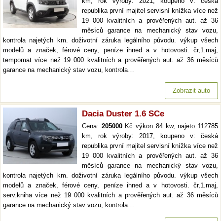
km, rok výroby: 2021, koupeno v: česká
republika první majitel servisní knížka více než
19 000 kvalitních a prověřených aut. až 36
měsíců garance na mechanický stav vozu,
kontrola najetých km. doživotní záruka legálního původu. výkup všech
modelů a značek, férové ceny, peníze ihned a v hotovosti. čr,1.maj,
tempomat více než 19 000 kvalitních a prověřených aut. až 36 měsíců
garance na mechanický stav vozu, kontrola…
Zobrazit auto
Dacia Duster 1.6 SCe
Cena:
205000
Kč výkon 84 kw, najeto 112785
km, rok výroby: 2017, koupeno v: česká
republika první majitel servisní knížka více než
19 000 kvalitních a prověřených aut. až 36
měsíců garance na mechanický stav vozu,
kontrola najetých km. doživotní záruka legálního původu. výkup všech
modelů a značek, férové ceny, peníze ihned a v hotovosti. čr,1.maj,
serv.kniha více než 19 000 kvalitních a prověřených aut. až 36 měsíců
garance na mechanický stav vozu, kontrola…