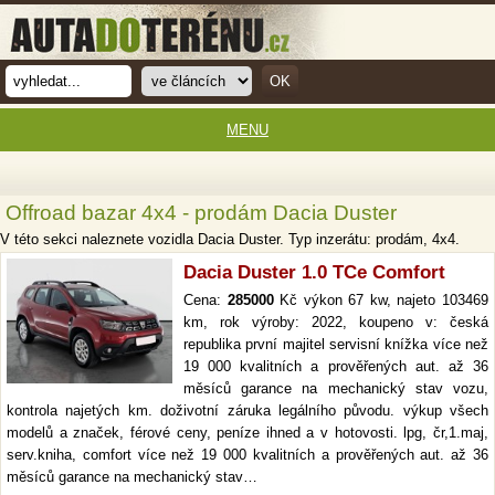
MENU
Offroad bazar 4x4 - prodám Dacia Duster
V této sekci naleznete vozidla Dacia Duster. Typ inzerátu: prodám, 4x4.
Dacia Duster 1.0 TCe Comfort
Cena:
285000
Kč výkon 67 kw, najeto 103469
km, rok výroby: 2022, koupeno v: česká
republika první majitel servisní knížka více než
19 000 kvalitních a prověřených aut. až 36
měsíců garance na mechanický stav vozu,
kontrola najetých km. doživotní záruka legálního původu. výkup všech
modelů a značek, férové ceny, peníze ihned a v hotovosti. lpg, čr,1.maj,
serv.kniha, comfort více než 19 000 kvalitních a prověřených aut. až 36
měsíců garance na mechanický stav…