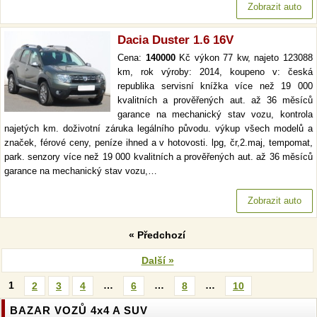
Zobrazit auto
Dacia Duster 1.6 16V
Cena:
140000
Kč výkon 77 kw, najeto 123088
km, rok výroby: 2014, koupeno v: česká
republika servisní knížka více než 19 000
kvalitních a prověřených aut. až 36 měsíců
garance na mechanický stav vozu, kontrola
najetých km. doživotní záruka legálního původu. výkup všech modelů a
značek, férové ceny, peníze ihned a v hotovosti. lpg, čr,2.maj, tempomat,
park. senzory více než 19 000 kvalitních a prověřených aut. až 36 měsíců
garance na mechanický stav vozu,…
Zobrazit auto
« Předchozí
Další »
1
…
…
…
2
3
4
6
8
10
BAZAR VOZŮ 4x4 A SUV