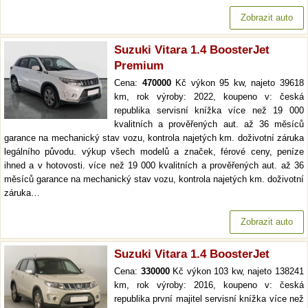
Zobrazit auto
Suzuki Vitara 1.4 BoosterJet
Premium
Cena:
470000
Kč výkon 95 kw, najeto 39618
km, rok výroby: 2022, koupeno v: česká
republika servisní knížka více než 19 000
kvalitních a prověřených aut. až 36 měsíců
garance na mechanický stav vozu, kontrola najetých km. doživotní záruka
legálního původu. výkup všech modelů a značek, férové ceny, peníze
ihned a v hotovosti. více než 19 000 kvalitních a prověřených aut. až 36
měsíců garance na mechanický stav vozu, kontrola najetých km. doživotní
záruka…
Zobrazit auto
Suzuki Vitara 1.4 BoosterJet
Cena:
330000
Kč výkon 103 kw, najeto 138241
km, rok výroby: 2016, koupeno v: česká
republika první majitel servisní knížka více než