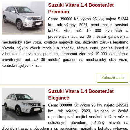
Suzuki Vitara 1.4 BoosterJet
Premium
Cena:
390000
Kč výkon 95 kw, najeto 51344
km, rok výroby: 2021, první majitel servisní
knížka více než 19 000 kvalitních a
prověřených aut. až 36 měsíců garance na
mechanický stav vozu, kontrola najetých km. doživotní záruka legálního
původu. výkup všech modelů a značek, férové ceny, peníze ihned a
v hotovosti. serv.kniha, premium, tempomat více než 19 000 kvalitních a
prověřených aut. až 36 měsíců garance na mechanický stav vozu,
kontrola najetých km.…
Zobrazit auto
Suzuki Vitara 1.4 BoosterJet
Elegance
Cena:
390000
Kč výkon 95 kw, najeto 149541
km, rok výroby: 2023, koupeno v: česká
republika první majitel servisní knížka vůz s
doloženým původem, ježděný hlavně na
dlouhých trasách, původem z čr, po jediném majiteli, s bohatou výbavou: