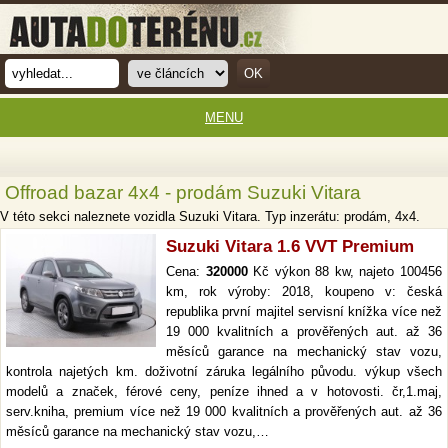
MENU
Offroad bazar 4x4 - prodám Suzuki Vitara
V této sekci naleznete vozidla Suzuki Vitara. Typ inzerátu: prodám, 4x4.
Suzuki Vitara 1.6 VVT Premium
Cena:
320000
Kč výkon 88 kw, najeto 100456
km, rok výroby: 2018, koupeno v: česká
republika první majitel servisní knížka více než
19 000 kvalitních a prověřených aut. až 36
měsíců garance na mechanický stav vozu,
kontrola najetých km. doživotní záruka legálního původu. výkup všech
modelů a značek, férové ceny, peníze ihned a v hotovosti. čr,1.maj,
serv.kniha, premium více než 19 000 kvalitních a prověřených aut. až 36
měsíců garance na mechanický stav vozu,…