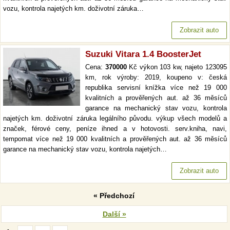
vozu, kontrola najetých km. doživotní záruka…
Zobrazit auto
Suzuki Vitara 1.4 BoosterJet
Cena:
370000
Kč výkon 103 kw, najeto 123095
km, rok výroby: 2019, koupeno v: česká
republika servisní knížka více než 19 000
kvalitních a prověřených aut. až 36 měsíců
garance na mechanický stav vozu, kontrola
najetých km. doživotní záruka legálního původu. výkup všech modelů a
značek, férové ceny, peníze ihned a v hotovosti. serv.kniha, navi,
tempomat více než 19 000 kvalitních a prověřených aut. až 36 měsíců
garance na mechanický stav vozu, kontrola najetých…
Zobrazit auto
« Předchozí
Další »