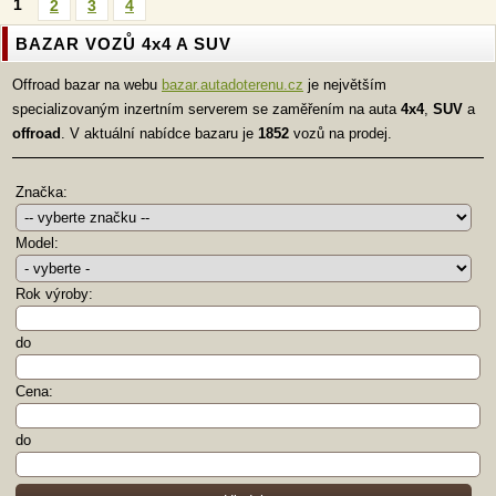
1
2
3
4
BAZAR VOZŮ 4x4 A SUV
Offroad bazar na webu
bazar.autadoterenu.cz
je největším
specializovaným inzertním serverem se zaměřením na auta
4x4
,
SUV
a
offroad
. V aktuální nabídce bazaru je
1852
vozů na prodej.
Značka:
Model:
Rok výroby:
do
Cena:
do