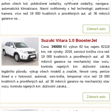
pohon všech kol, polokožené sedačky, vyhřívané sedačky, navigace,
automatická klimatizace, hlavní světlomety s led technologií, parkovací
kamera. více než 19 000 kvalitních a prověřených aut. až 36 měsíců
garance na…
Zobrazit auto
Suzuki Vitara 1.0 BoosterJet
Cena:
340000
Kč výkon 82 kw, najeto 82118
km, rok výroby: 2018, servisní knížka více než
19 000 kvalitních a prověřených aut. až 36
měsíců garance na mechanický stav vozu,
kontrola najetých km. doživotní záruka
legálního původu. výkup všech modelů a značek, férové ceny, peníze
ihned a v hotovosti. automat, serv.kniha, tempomat více než 19 000
kvalitních a prověřených aut. až 36 měsíců garance na mechanický stav
vozu, kontrola najetých km. doživotní záruka…
Zobrazit auto