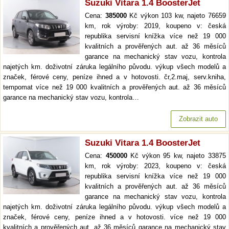
Suzuki Vitara 1.4 BoosterJet
Cena:
385000
Kč výkon 103 kw, najeto 76659
km, rok výroby: 2019, koupeno v: česká
republika servisní knížka více než 19 000
kvalitních a prověřených aut. až 36 měsíců
garance na mechanický stav vozu, kontrola
najetých km. doživotní záruka legálního původu. výkup všech modelů a
značek, férové ceny, peníze ihned a v hotovosti. čr,2.maj, serv.kniha,
tempomat více než 19 000 kvalitních a prověřených aut. až 36 měsíců
garance na mechanický stav vozu, kontrola…
Zobrazit auto
Suzuki Vitara 1.4 BoosterJet
Cena:
450000
Kč výkon 95 kw, najeto 33875
km, rok výroby: 2023, koupeno v: česká
republika servisní knížka více než 19 000
kvalitních a prověřených aut. až 36 měsíců
garance na mechanický stav vozu, kontrola
najetých km. doživotní záruka legálního původu. výkup všech modelů a
značek, férové ceny, peníze ihned a v hotovosti. více než 19 000
kvalitních a prověřených aut. až 36 měsíců garance na mechanický stav