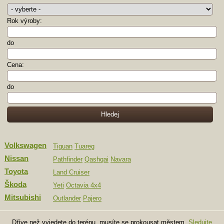
Rok výroby:
do
Cena:
do
Volkswagen
Tiguan
Tuareg
Nissan
Pathfinder
Qashqai
Navara
Toyota
Land Cruiser
Škoda
Yeti
Octavia 4x4
Mitsubishi
Outlander
Pajero
Dříve než vyjedete do terénu, musíte se prokousat městem.
Sledujte