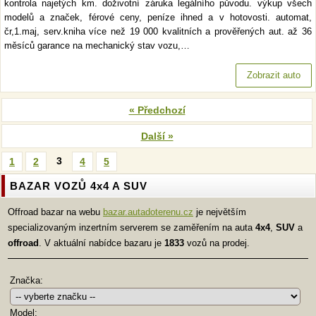
kontrola najetých km. doživotní záruka legálního původu. výkup všech
modelů a značek, férové ceny, peníze ihned a v hotovosti. automat,
čr,1.maj, serv.kniha více než 19 000 kvalitních a prověřených aut. až 36
měsíců garance na mechanický stav vozu,…
Zobrazit auto
« Předchozí
Další »
3
1
2
4
5
BAZAR VOZŮ 4x4 A SUV
Offroad bazar na webu
bazar.autadoterenu.cz
je největším
specializovaným inzertním serverem se zaměřením na auta
4x4
,
SUV
a
offroad
. V aktuální nabídce bazaru je
1833
vozů na prodej.
Značka:
Model: