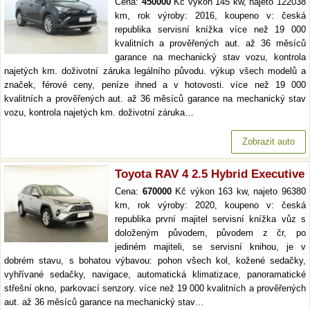
Cena:
450000
Kč výkon 145 kw, najeto 122038
km, rok výroby: 2016, koupeno v: česká
republika servisní knížka více než 19 000
kvalitních a prověřených aut. až 36 měsíců
garance na mechanický stav vozu, kontrola
najetých km. doživotní záruka legálního původu. výkup všech modelů a
značek, férové ceny, peníze ihned a v hotovosti. více než 19 000
kvalitních a prověřených aut. až 36 měsíců garance na mechanický stav
vozu, kontrola najetých km. doživotní záruka…
Zobrazit auto
Toyota RAV 4 2.5 Hybrid Executive
Cena:
670000
Kč výkon 163 kw, najeto 96380
km, rok výroby: 2020, koupeno v: česká
republika první majitel servisní knížka vůz s
doloženým původem, původem z čr, po
jediném majiteli, se servisní knihou, je v
dobrém stavu, s bohatou výbavou: pohon všech kol, kožené sedačky,
vyhřívané sedačky, navigace, automatická klimatizace, panoramatické
střešní okno, parkovací senzory. více než 19 000 kvalitních a prověřených
aut. až 36 měsíců garance na mechanický stav…