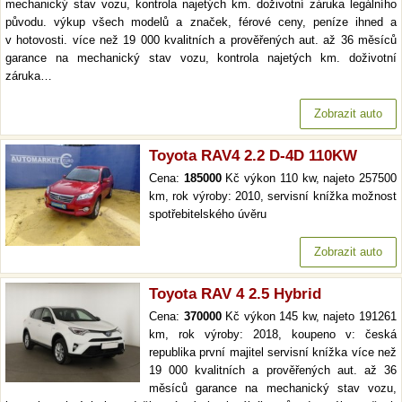
mechanický stav vozu, kontrola najetých km. doživotní záruka legálního
původu. výkup všech modelů a značek, férové ceny, peníze ihned a
v hotovosti. více než 19 000 kvalitních a prověřených aut. až 36 měsíců
garance na mechanický stav vozu, kontrola najetých km. doživotní
záruka…
Zobrazit auto
Toyota RAV4 2.2 D-4D 110KW
Cena:
185000
Kč výkon 110 kw, najeto 257500
km, rok výroby: 2010, servisní knížka možnost
spotřebitelského úvěru
Zobrazit auto
Toyota RAV 4 2.5 Hybrid
Cena:
370000
Kč výkon 145 kw, najeto 191261
km, rok výroby: 2018, koupeno v: česká
republika první majitel servisní knížka více než
19 000 kvalitních a prověřených aut. až 36
měsíců garance na mechanický stav vozu,