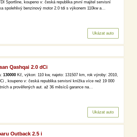
TDI Sportline, koupeno v: česká republika první majitel servisní
ka spolehlivý benzinový motor 2.0 tdi s výkonem 110kw a…
Ukázat auto
san Qashqai 2.0 dCi
a:
130000
Kč, výkon: 110 kw, najeto: 131507 km, rok výroby: 2010,
dCi , koupeno v: česká republika servisní knížka více než 19 000
itních a prověřených aut. až 36 měsíců garance na…
Ukázat auto
aru Outback 2.5 i