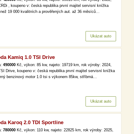
CRDi , koupeno v: česká republika první majitel servisní knížka
 než 19 000 kvalitních a prověřených aut. až 36 měsíců…
Ukázat auto
da Kamiq 1.0 TSI Drive
a:
490000
Kč, výkon: 85 kw, najeto: 19719 km, rok výroby: 2024,
TSI Drive, koupeno v: česká republika první majitel servisní knížka
rný benzinový motor 1.0 tsi s výkonem 85kw, stříbrná…
Ukázat auto
da Karoq 2.0 TDI Sportline
a:
780000
Kč, výkon: 110 kw, najeto: 22825 km, rok výroby: 2025,