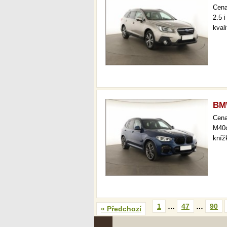
Cen
2.5 
kval
BM
Cen
M40d
kníž
1
…
47
…
90
« Předchozí