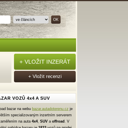
+ VLOŽIT INZERÁT
+ Vložit recenzi
ZAR VOZŮ 4x4 A SUV
road bazar na webu
bazar.autadoterenu.cz
je
větším specializovaným inzertním serverem
zaměřením na auta
4x4
,
SUV
a
offroad
. V
uální nabídce bazaru je
1833
vozů na prodej.