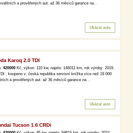
kvalitních a prověřených aut. až 36 měsíců garance na…
Ukázat auto
da Karoq 2.0 TDI
a:
420000
Kč, výkon: 110 kw, najeto: 146011 km, rok výroby: 2019,
TDI , koupeno v: česká republika servisní knížka více než 19 000
itních a prověřených aut. až 36 měsíců garance na…
Ukázat auto
ndai Tucson 1.6 CRDi
a:
420000
Kč, výkon: 85 kw, najeto: 59815 km, rok výroby: 2022,