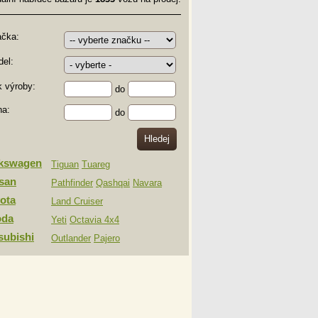
ačka:
el:
 výroby:
do
na:
do
lkswagen
Tiguan
Tuareg
san
Pathfinder
Qashqai
Navara
ota
Land Cruiser
oda
Yeti
Octavia 4x4
subishi
Outlander
Pajero