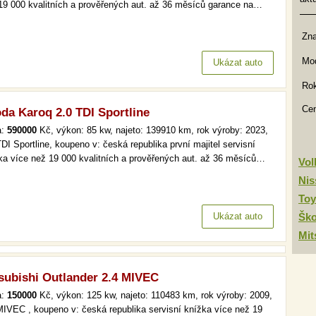
19 000 kvalitních a prověřených aut. až 36 měsíců garance na…
Zn
Mod
Ukázat auto
Rok
Ce
da Karoq 2.0 TDI Sportline
a:
590000
Kč, výkon: 85 kw, najeto: 139910 km, rok výroby: 2023,
TDI Sportline, koupeno v: česká republika první majitel servisní
ka více než 19 000 kvalitních a prověřených aut. až 36 měsíců…
Vo
Nis
Toy
Ukázat auto
Šk
Mit
subishi Outlander 2.4 MIVEC
a:
150000
Kč, výkon: 125 kw, najeto: 110483 km, rok výroby: 2009,
MIVEC , koupeno v: česká republika servisní knížka více než 19