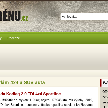
ky
Recenze
odám 4x4 a SUV auta
BA
Off
da Kodiaq 2.0 TDI 4x4 Sportline
nej
a:
540000
Kč, výkon: 110 kw, najeto: 173045 km, rok výroby: 2019,
se 
TDI 4x4 Sportline, koupeno v: česká republika servisní knížka více
akt