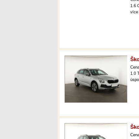
1.6 
více
Ško
Cen
1.0 
úspo
Ško
Cen