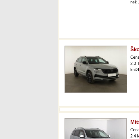
než 
Ško
Cen
2.0 
kníž
Mit
Cen
2.4 