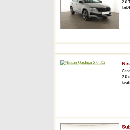
2.0 
kníž
Nis
Cen
2.0 
kval
Sub