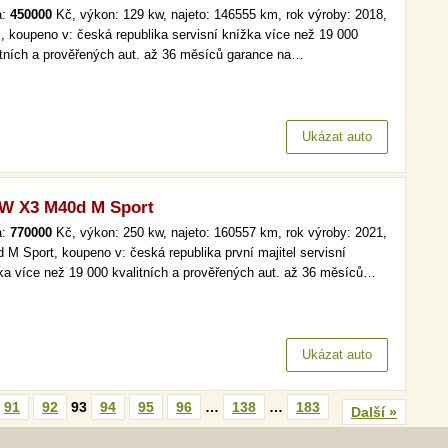
a:
450000
Kč, výkon: 129 kw, najeto: 146555 km, rok výroby: 2018,
i , koupeno v: česká republika servisní knížka více než 19 000
itních a prověřených aut. až 36 měsíců garance na…
Ukázat auto
W X3 M40d M Sport
a:
770000
Kč, výkon: 250 kw, najeto: 160557 km, rok výroby: 2021,
 M Sport, koupeno v: česká republika první majitel servisní
ka více než 19 000 kvalitních a prověřených aut. až 36 měsíců…
Ukázat auto
91
92
93
94
95
96
…
138
…
183
Další »