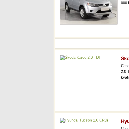
000 
Ško
Cen
2.0 
kval
Hyu
Cen