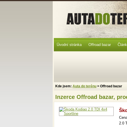
Úvodní stránka
Offroad bazar
Člán
Kde jsem:
Auta do terénu
> Offroad bazar
Inzerce Offroad bazar, pr
Ško
Cen
2.0 