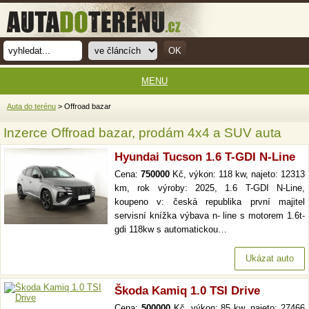
MENU
Auta do terénu
> Offroad bazar
Inzerce Offroad bazar, prodám 4x4 a SUV auta
Hyundai Tucson 1.6 T-GDI N-Line
Cena:
750000
Kč, výkon: 118 kw, najeto: 12313
km, rok výroby: 2025, 1.6 T-GDI N-Line,
koupeno v: česká republika první majitel
servisní knížka výbava n- line s motorem 1.6t-
gdi 118kw s automatickou…
Ukázat auto
Škoda Kamiq 1.0 TSI Drive
Cena:
500000
Kč, výkon: 85 kw, najeto: 27466