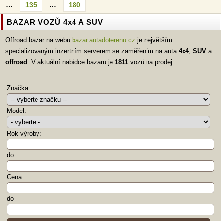
…
…
135
180
BAZAR VOZŮ 4x4 A SUV
Offroad bazar na webu
bazar.autadoterenu.cz
je největším
specializovaným inzertním serverem se zaměřením na auta
4x4
,
SUV
a
offroad
. V aktuální nabídce bazaru je
1811
vozů na prodej.
Značka:
Model:
Rok výroby:
do
Cena:
do