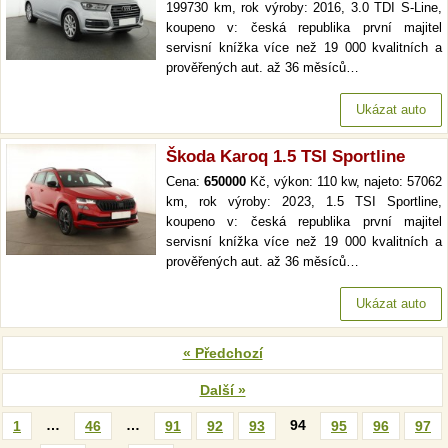
199730 km, rok výroby: 2016, 3.0 TDI S-Line,
koupeno v: česká republika první majitel
servisní knížka více než 19 000 kvalitních a
prověřených aut. až 36 měsíců…
Ukázat auto
Škoda Karoq 1.5 TSI Sportline
Cena:
650000
Kč, výkon: 110 kw, najeto: 57062
km, rok výroby: 2023, 1.5 TSI Sportline,
koupeno v: česká republika první majitel
servisní knížka více než 19 000 kvalitních a
prověřených aut. až 36 měsíců…
Ukázat auto
« Předchozí
Další »
…
…
94
1
46
91
92
93
95
96
97