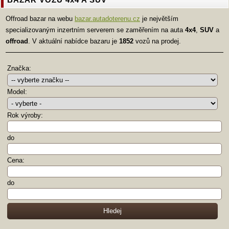
Offroad bazar na webu
bazar.autadoterenu.cz
je největším
specializovaným inzertním serverem se zaměřením na auta
4x4
,
SUV
a
offroad
. V aktuální nabídce bazaru je
1852
vozů na prodej.
Značka:
Model:
Rok výroby:
do
Cena:
do