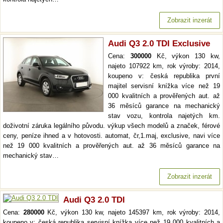
Zobrazit inzerát
Audi Q3 2.0 TDI Exclusive
Cena:
300000
Kč, výkon 130 kw,
najeto 107922 km, rok výroby: 2014,
koupeno v: česká republika první
majitel servisní knížka více než 19
000 kvalitních a prověřených aut. až
36 měsíců garance na mechanický
stav vozu, kontrola najetých km.
doživotní záruka legálního původu. výkup všech modelů a značek, férové
ceny, peníze ihned a v hotovosti. automat, čr,1.maj, exclusive, navi více
než 19 000 kvalitních a prověřených aut. až 36 měsíců garance na
mechanický stav…
Zobrazit inzerát
Audi Q3 2.0 TDI
Cena:
280000
Kč, výkon 130 kw, najeto 145397 km, rok výroby: 2014,
koupeno v: česká republika servisní knížka více než 19 000 kvalitních a