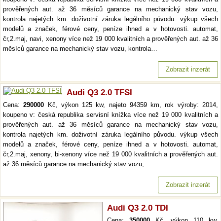
prověřených aut. až 36 měsíců garance na mechanický stav vozu,
kontrola najetých km. doživotní záruka legálního původu. výkup všech
modelů a značek, férové ceny, peníze ihned a v hotovosti. automat,
čr,2.maj, navi, xenony více než 19 000 kvalitních a prověřených aut. až 36
měsíců garance na mechanický stav vozu, kontrola…
Zobrazit inzerát
Audi Q3 2.0 TFSI
Cena:
290000
Kč, výkon 125 kw, najeto 94359 km, rok výroby: 2014,
koupeno v: česká republika servisní knížka více než 19 000 kvalitních a
prověřených aut. až 36 měsíců garance na mechanický stav vozu,
kontrola najetých km. doživotní záruka legálního původu. výkup všech
modelů a značek, férové ceny, peníze ihned a v hotovosti. automat,
čr,2.maj, xenony, bi-xenony více než 19 000 kvalitních a prověřených aut.
až 36 měsíců garance na mechanický stav vozu,…
Zobrazit inzerát
Audi Q3 2.0 TDI
Cena:
350000
Kč, výkon 110 kw,