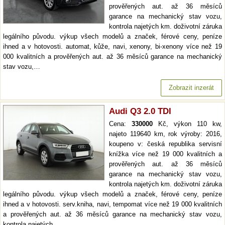
prověřených aut. až 36 měsíců
garance na mechanický stav vozu,
kontrola najetých km. doživotní záruka
legálního původu. výkup všech modelů a značek, férové ceny, peníze
ihned a v hotovosti. automat, kůže, navi, xenony, bi-xenony více než 19
000 kvalitních a prověřených aut. až 36 měsíců garance na mechanický
stav vozu,…
Zobrazit inzerát
Audi Q3 2.0 TDI
Cena:
330000
Kč, výkon 110 kw,
najeto 119640 km, rok výroby: 2016,
koupeno v: česká republika servisní
knížka více než 19 000 kvalitních a
prověřených aut. až 36 měsíců
garance na mechanický stav vozu,
kontrola najetých km. doživotní záruka
legálního původu. výkup všech modelů a značek, férové ceny, peníze
ihned a v hotovosti. serv.kniha, navi, tempomat více než 19 000 kvalitních
a prověřených aut. až 36 měsíců garance na mechanický stav vozu,
kontrola najetých…