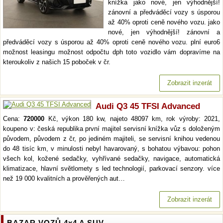
knížka jako nové, jen výhodnější!
zánovní a předváděcí vozy s úsporou
až 40% oproti ceně nového vozu. jako
nové, jen výhodnější! zánovní a
předváděcí vozy s úsporou až 40% oproti ceně nového vozu. plní euro6
možnost leasingu možnost odpočtu dph toto vozidlo vám dopravíme na
kteroukoliv z našich 15 poboček v čr.
Zobrazit inzerát
Audi Q3 45 TFSI Advanced
Cena:
720000
Kč, výkon 180 kw, najeto 48097 km, rok výroby: 2021,
koupeno v: česká republika první majitel servisní knížka vůz s doloženým
původem, původem z čr, po jediném majiteli, se servisní knihou vedenou
do 48 tisíc km, v minulosti nebyl havarovaný, s bohatou výbavou: pohon
všech kol, kožené sedačky, vyhřívané sedačky, navigace, automatická
klimatizace, hlavní světlomety s led technologií, parkovací senzory. více
než 19 000 kvalitních a prověřených aut…
Zobrazit inzerát
BAZAR VOZŮ 4x4 A SUV