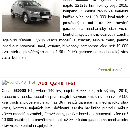
najeto 121215 km, rok výroby: 2015,
koupeno v: česká republika servisní
knížka více než 19 000 kvalitních a
prověřených aut. až 36 měsíců
garance na mechanický stav vozu,
kontrola najetých km. doživotní záruka
legálního původu. výkup všech modelů a značek, férové ceny, peníze
ihned a v hotovosti. navi, xenony, bi-xenony, tempomat více než 19 000
kvalitních a prověřených aut. až 36 měsíců garance na mechanický stav
vozu, kontrola…
Zobrazit inzerát
Audi Q3 40 TFSI
Cena:
580000
Kč, výkon 140 kw, najeto 62688 km, rok výroby: 2019,
koupeno v: česká republika první majitel servisní knížka více než 19 000
kvalitních a prověřených aut. až 36 měsíců garance na mechanický stav
vozu, kontrola najetých km. doživotní záruka legálního původu. výkup
všech modelů a značek, férové ceny, peníze ihned a v hotovosti. více než
19 000 kvalitních a prověřených aut. až 36 měsíců garance na mechanický
stav vozu, kontrola najetých km.…