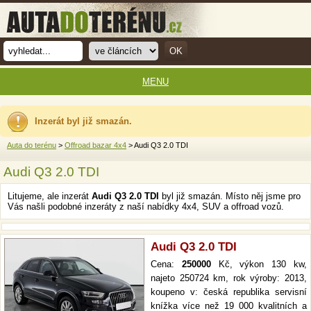
MENU
Inzerát byl již smazán.
Auta do terénu
>
Offroad bazar 4x4
> Audi Q3 2.0 TDI
Audi Q3 2.0 TDI
Litujeme, ale inzerát
Audi Q3 2.0 TDI
byl již smazán. Místo něj jsme pro
Vás našli podobné inzeráty z naší nabídky 4x4, SUV a offroad vozů.
Audi Q3 2.0 TDI
Cena:
250000
Kč, výkon 130 kw,
najeto 250724 km, rok výroby: 2013,
koupeno v: česká republika servisní
knížka více než 19 000 kvalitních a