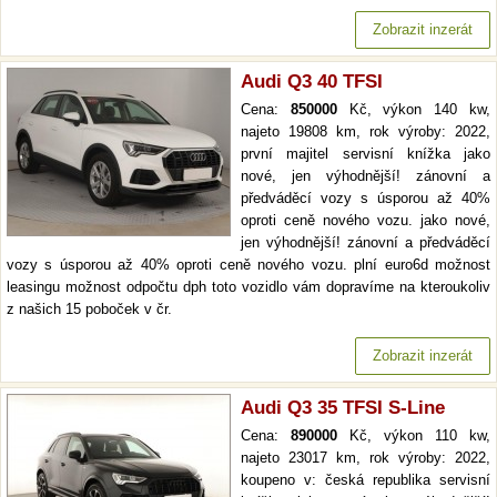
Zobrazit inzerát
Audi Q3 40 TFSI
Cena:
850000
Kč, výkon 140 kw,
najeto 19808 km, rok výroby: 2022,
první majitel servisní knížka jako
nové, jen výhodnější! zánovní a
předváděcí vozy s úsporou až 40%
oproti ceně nového vozu. jako nové,
jen výhodnější! zánovní a předváděcí
vozy s úsporou až 40% oproti ceně nového vozu. plní euro6d možnost
leasingu možnost odpočtu dph toto vozidlo vám dopravíme na kteroukoliv
z našich 15 poboček v čr.
Zobrazit inzerát
Audi Q3 35 TFSI S-Line
Cena:
890000
Kč, výkon 110 kw,
najeto 23017 km, rok výroby: 2022,
koupeno v: česká republika servisní