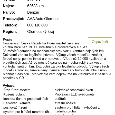
Najeto:
62688 km
Palivo:
Benzín
Prodavajici:
AAA Auto Olomouc
Telefon:
800 110 800
Region:
Olomoucký kraj
Popis
Odpovědět
Koupeno v: Česká Republika První majitel Servisní
knížka Více než 19 000 kvalitních a prověřených aut. Až
36 měsíců garance na mechanický stav vozu, kontrola najetých km.
Doživotní záruka legálního původu. Výkup všech modelů a značek,
férové ceny, peníze ihned a v hotovosti. Více než 19 000 kvalitních a
prověřených aut. Až 36 měsíců garance na mechanický stav vozu,
kontrola najetých km. Doživotní záruka legálního původu. Výkup všech
modelů a značek, férové ceny, peníze ihned a v hotovosti. Plní Euro6
Možnost leasingu Toto vozidlo vám dopravíme na kteroukoliv z našich 20
poboček v ČR.
Výbava
Stop Start systém
elektrické stahování oken
Kožený volant
Potkávací LED světlomety
kontrola tlaku v pneumatikách
počítač
Parkovací kamera
střešní nosiče
posilovač řízení
systém pro hlídání vybočení z
jízdního pruhu
systém pro hlídání mrtvého úhlu