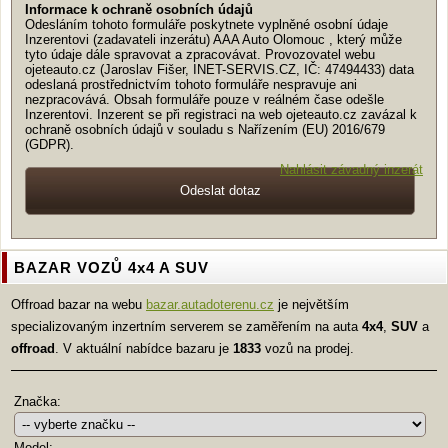
Informace k ochraně osobních údajů
Odesláním tohoto formuláře poskytnete vyplněné osobní údaje
Inzerentovi (zadavateli inzerátu) AAA Auto Olomouc , který může
tyto údaje dále spravovat a zpracovávat. Provozovatel webu
ojeteauto.cz (Jaroslav Fišer, INET-SERVIS.CZ, IČ: 47494433) data
odeslaná prostřednictvím tohoto formuláře nespravuje ani
nezpracovává. Obsah formuláře pouze v reálném čase odešle
Inzerentovi. Inzerent se při registraci na web ojeteauto.cz zavázal k
ochraně osobních údajů v souladu s Nařízením (EU) 2016/679
(GDPR).
Nahlásit závadný inzerát
BAZAR VOZŮ 4x4 A SUV
Offroad bazar na webu
bazar.autadoterenu.cz
je největším
specializovaným inzertním serverem se zaměřením na auta
4x4
,
SUV
a
offroad
. V aktuální nabídce bazaru je
1833
vozů na prodej.
Značka:
Model: