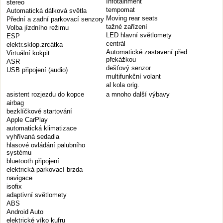
Infotainment
stereo
tempomat
Automatická dálková světla
Moving rear seats
Přední a zadní parkovací senzory
tažné zařízení
Volba jízdního režimu
LED hlavní světlomety
ESP
centrál
elektr.sklop.zrcátka
Automatické zastavení před
Virtuální kokpit
překážkou
ASR
dešťový senzor
USB připojení (audio)
multifunkční volant
al kola orig.
asistent rozjezdu do kopce
a mnoho další výbavy
airbag
bezklíčkové startování
Apple CarPlay
automatická klimatizace
vyhřívaná sedadla
hlasové ovládání palubního
systému
bluetooth připojení
elektrická parkovací brzda
navigace
isofix
adaptivní světlomety
ABS
Android Auto
elektrické víko kufru