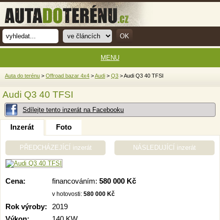
MENU
Auta do terénu
>
Offroad bazar 4x4
>
Audi
>
Q3
> Audi Q3 40 TFSI
Audi Q3 40 TFSI
Sdílejte tento inzerát na Facebooku
Inzerát
Foto
PŘEDCHÁZEJÍCÍ inzerát
NÁSLEDUJÍCÍ inzerát
Cena:
financováním:
580 000 Kč
v hotovosti:
580 000 Kč
Rok výroby:
2019
Výkon:
140 KW