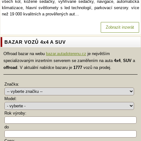
všech kol, kožené sedačky, vyhřívané sedačky, navigace, automatická
klimatizace, hlavní světlomety s led technologií, parkovací senzory. více
než 19 000 kvalitních a prověřených aut…
Zobrazit inzerát
BAZAR VOZŮ 4x4 A SUV
Offroad bazar na webu
bazar.autadoterenu.cz
je největším
specializovaným inzertním serverem se zaměřením na auta
4x4
,
SUV
a
offroad
. V aktuální nabídce bazaru je
1777
vozů na prodej.
Značka:
Model:
Rok výroby:
do
Cena: