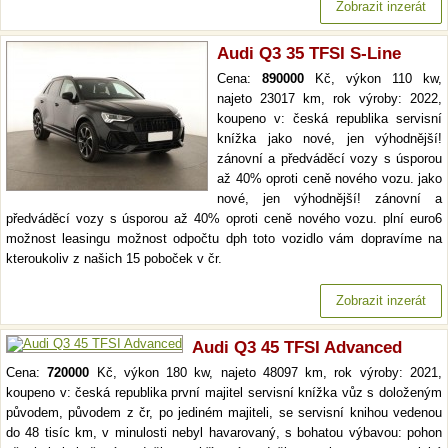
Zobrazit inzerát
Audi Q3 35 TFSI S-Line
Cena:
890000
Kč, výkon 110 kw,
najeto 23017 km, rok výroby: 2022,
koupeno v: česká republika servisní
knížka jako nové, jen výhodnější!
zánovní a předváděcí vozy s úsporou
až 40% oproti ceně nového vozu. jako
nové, jen výhodnější! zánovní a
předváděcí vozy s úsporou až 40% oproti ceně nového vozu. plní euro6
možnost leasingu možnost odpočtu dph toto vozidlo vám dopravíme na
kteroukoliv z našich 15 poboček v čr.
Zobrazit inzerát
Audi Q3 45 TFSI Advanced
Cena:
720000
Kč, výkon 180 kw, najeto 48097 km, rok výroby: 2021,
koupeno v: česká republika první majitel servisní knížka vůz s doloženým
původem, původem z čr, po jediném majiteli, se servisní knihou vedenou
do 48 tisíc km, v minulosti nebyl havarovaný, s bohatou výbavou: pohon