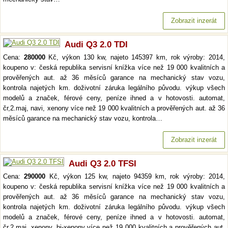
Zobrazit inzerát
Audi Q3 2.0 TDI
Cena:
280000
Kč, výkon 130 kw, najeto 145397 km, rok výroby: 2014,
koupeno v: česká republika servisní knížka více než 19 000 kvalitních a
prověřených aut. až 36 měsíců garance na mechanický stav vozu,
kontrola najetých km. doživotní záruka legálního původu. výkup všech
modelů a značek, férové ceny, peníze ihned a v hotovosti. automat,
čr,2.maj, navi, xenony více než 19 000 kvalitních a prověřených aut. až 36
měsíců garance na mechanický stav vozu, kontrola…
Zobrazit inzerát
Audi Q3 2.0 TFSI
Cena:
290000
Kč, výkon 125 kw, najeto 94359 km, rok výroby: 2014,
koupeno v: česká republika servisní knížka více než 19 000 kvalitních a
prověřených aut. až 36 měsíců garance na mechanický stav vozu,
kontrola najetých km. doživotní záruka legálního původu. výkup všech
modelů a značek, férové ceny, peníze ihned a v hotovosti. automat,
čr,2.maj, xenony, bi-xenony více než 19 000 kvalitních a prověřených aut.