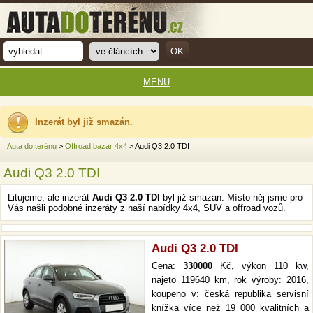
MENU
Inzerát byl již smazán.
Auta do terénu
>
Offroad bazar 4x4
> Audi Q3 2.0 TDI
Audi Q3 2.0 TDI
Litujeme, ale inzerát
Audi Q3 2.0 TDI
byl již smazán. Místo něj jsme pro
Vás našli podobné inzeráty z naší nabídky 4x4, SUV a offroad vozů.
Audi Q3 2.0 TDI
Cena:
330000
Kč, výkon 110 kw,
najeto 119640 km, rok výroby: 2016,
koupeno v: česká republika servisní
knížka více než 19 000 kvalitních a