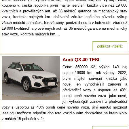
koupeno v: česká republika první majitel servisní knížka více než 19 000
kvalitních a prověřených aut. až 36 měsíců garance na mechanický stav
vozu, kontrola najetých km. doživotní záruka legálního původu. výkup
všech modelů a značek, férové ceny, peníze ihned a v hotovosti. více než
19 000 kvalitních a prověřených aut. až 36 měsíců garance na mechanický
stav vozu, kontrola najetých km.…
Zobrazit inzerát
Audi Q3 40 TFSI
Cena:
850000
Kč, výkon 140 kw,
najeto 19808 km, rok výroby: 2022,
první majitel servisní knížka jako
nové, jen výhodnější! zánovní a
předváděcí vozy s úsporou až 40%
oproti ceně nového vozu. jako nové,
jen výhodnější! zánovní a předváděcí
vozy s úsporou až 40% oproti ceně nového vozu. plní euro6d možnost
leasingu možnost odpočtu dph toto vozidlo vám dopravíme na kteroukoliv
z našich 15 poboček v čr.