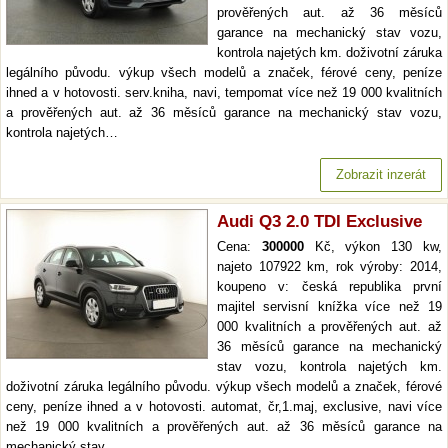
prověřených aut. až 36 měsíců
garance na mechanický stav vozu,
kontrola najetých km. doživotní záruka
legálního původu. výkup všech modelů a značek, férové ceny, peníze
ihned a v hotovosti. serv.kniha, navi, tempomat více než 19 000 kvalitních
a prověřených aut. až 36 měsíců garance na mechanický stav vozu,
kontrola najetých…
Zobrazit inzerát
Audi Q3 2.0 TDI Exclusive
Cena:
300000
Kč, výkon 130 kw,
najeto 107922 km, rok výroby: 2014,
koupeno v: česká republika první
majitel servisní knížka více než 19
000 kvalitních a prověřených aut. až
36 měsíců garance na mechanický
stav vozu, kontrola najetých km.
doživotní záruka legálního původu. výkup všech modelů a značek, férové
ceny, peníze ihned a v hotovosti. automat, čr,1.maj, exclusive, navi více
než 19 000 kvalitních a prověřených aut. až 36 měsíců garance na
mechanický stav…