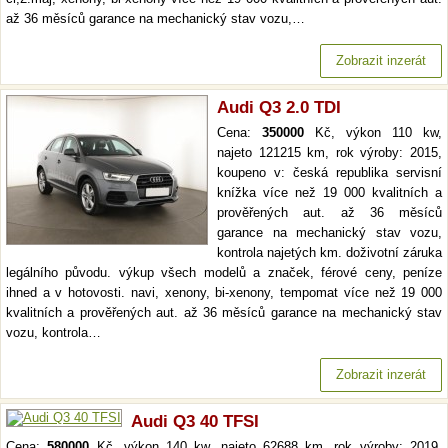
až 36 měsíců garance na mechanický stav vozu,…
Zobrazit inzerát
Audi Q3 2.0 TDI
Cena:
350000
Kč, výkon 110 kw,
najeto 121215 km, rok výroby: 2015,
koupeno v: česká republika servisní
knížka více než 19 000 kvalitních a
prověřených aut. až 36 měsíců
garance na mechanický stav vozu,
kontrola najetých km. doživotní záruka
legálního původu. výkup všech modelů a značek, férové ceny, peníze
ihned a v hotovosti. navi, xenony, bi-xenony, tempomat více než 19 000
kvalitních a prověřených aut. až 36 měsíců garance na mechanický stav
vozu, kontrola…
Zobrazit inzerát
Audi Q3 40 TFSI
Cena:
580000
Kč, výkon 140 kw, najeto 62688 km, rok výroby: 2019,