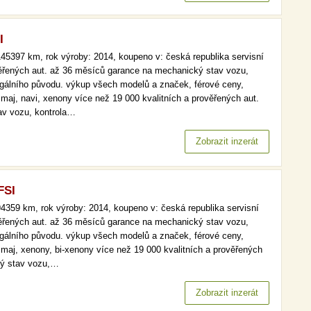
v…
I
45397 km, rok výroby: 2014, koupeno v: česká republika servisní
věřených aut. až 36 měsíců garance na mechanický stav vozu,
legálního původu. výkup všech modelů a značek, férové ceny,
.maj, navi, xenony více než 19 000 kvalitních a prověřených aut.
av vozu, kontrola…
Zobrazit inzerát
FSI
4359 km, rok výroby: 2014, koupeno v: česká republika servisní
věřených aut. až 36 měsíců garance na mechanický stav vozu,
legálního původu. výkup všech modelů a značek, férové ceny,
2.maj, xenony, bi-xenony více než 19 000 kvalitních a prověřených
ký stav vozu,…
Zobrazit inzerát