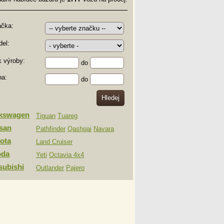
ačka:
el:
 výroby:
do
na:
do
lkswagen
Tiguan
Tuareg
san
Pathfinder
Qashqai
Navara
ota
Land Cruiser
oda
Yeti
Octavia 4x4
subishi
Outlander
Pajero