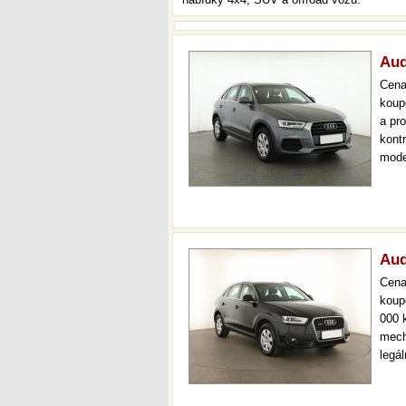
Aud
Cen
koup
a pr
kont
mode
navi
měsí
Aud
Cen
koup
000 
mech
legá
ihned
kval