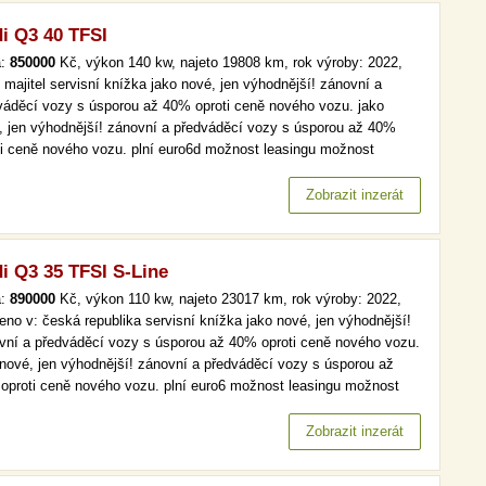
i Q3 40 TFSI
a:
850000
Kč, výkon 140 kw, najeto 19808 km, rok výroby: 2022,
 majitel servisní knížka jako nové, jen výhodnější! zánovní a
váděcí vozy s úsporou až 40% oproti ceně nového vozu. jako
, jen výhodnější! zánovní a předváděcí vozy s úsporou až 40%
ti ceně nového vozu. plní euro6d možnost leasingu možnost
čtu dph toto vozidlo vám dopravíme na kteroukoliv z našich 15
ček v čr.
Zobrazit inzerát
i Q3 35 TFSI S-Line
a:
890000
Kč, výkon 110 kw, najeto 23017 km, rok výroby: 2022,
eno v: česká republika servisní knížka jako nové, jen výhodnější!
vní a předváděcí vozy s úsporou až 40% oproti ceně nového vozu.
 nové, jen výhodnější! zánovní a předváděcí vozy s úsporou až
oproti ceně nového vozu. plní euro6 možnost leasingu možnost
čtu dph toto vozidlo vám dopravíme na kteroukoliv z našich 15
ček v čr.
Zobrazit inzerát