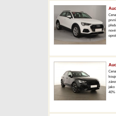
Aud
Cen
první
před
nové
opro
odpo
pobo
Aud
Cen
koup
záno
jako
40% 
odpo
pobo