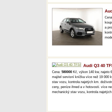
Aud
Cen
koup
a pr
kont
mode
xeno
aut.
Audi Q3 40 TF
Cena:
580000
Kč, výkon 140 kw, najeto 6
majitel servisní knížka více než 19 000
stav vozu, kontrola najetých km. doživo
ceny, peníze ihned a v hotovosti. více n
mechanický stav vozu, kontrola najetýc