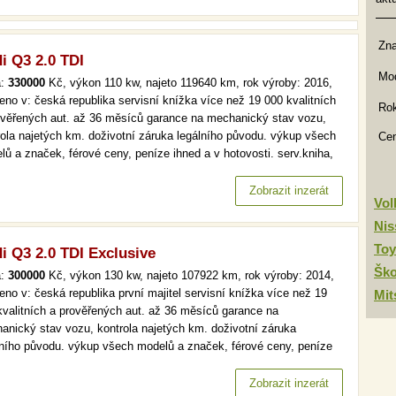
Zn
i Q3 2.0 TDI
Mod
a:
330000
Kč, výkon 110 kw, najeto 119640 km, rok výroby: 2016,
eno v: česká republika servisní knížka více než 19 000 kvalitních
Rok
ověřených aut. až 36 měsíců garance na mechanický stav vozu,
rola najetých km. doživotní záruka legálního původu. výkup všech
Ce
lů a značek, férové ceny, peníze ihned a v hotovosti. serv.kniha,
, tempomat více než 19 000 kvalitních a prověřených aut. až 36
ců garance na mechanický stav vozu, kontrola najetých…
Zobrazit inzerát
Vo
Nis
Toy
i Q3 2.0 TDI Exclusive
Šk
a:
300000
Kč, výkon 130 kw, najeto 107922 km, rok výroby: 2014,
eno v: česká republika první majitel servisní knížka více než 19
Mit
kvalitních a prověřených aut. až 36 měsíců garance na
anický stav vozu, kontrola najetých km. doživotní záruka
lního původu. výkup všech modelů a značek, férové ceny, peníze
 a v hotovosti. automat, čr,1.maj, exclusive, navi více než 19 000
itních a prověřených aut. až 36 měsíců garance na mechanický
Zobrazit inzerát