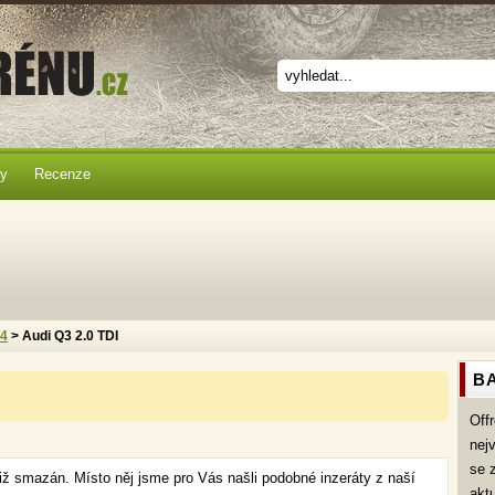
ky
Recenze
x4
> Audi Q3 2.0 TDI
BA
Off
nej
se 
již smazán. Místo něj jsme pro Vás našli podobné inzeráty z naší
akt