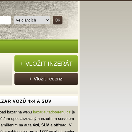
+ VLOŽIT INZERÁT
+ Vložit recenzi
ZAR VOZŮ 4x4 A SUV
road bazar na webu
bazar.autadoterenu.cz
je
větším specializovaným inzertním serverem
zaměřením na auta
4x4
,
SUV
a
offroad
. V
uální nabídce bazaru je
1777
vozů na prodej.