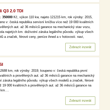
i Q3 2.0 TDI
a:
350000
Kč, výkon 110 kw, najeto 121215 km, rok výroby: 2015,
eno v: česká republika servisní knížka více než 19 000 kvalitních
ověřených aut. až 36 měsíců garance na mechanický stav vozu,
rola najetých km. doživotní záruka legálního původu. výkup všech
lů a značek, férové ceny, peníze ihned a v hotovosti. navi,
ny, bi-xenony, tempomat více než 19 000 kvalitních a prověřených
 až 36 měsíců garance na mechanický stav vozu, kontrola…
Zobrazit inzerát
SI
2688 km, rok výroby: 2019, koupeno v: česká republika první
 kvalitních a prověřených aut. až 36 měsíců garance na mechanický
tní záruka legálního původu. výkup všech modelů a značek, férové
ež 19 000 kvalitních a prověřených aut. až 36 měsíců garance na
h km.…
Zobrazit inzerát