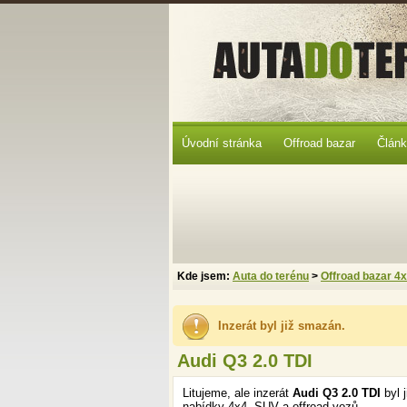
Úvodní stránka
Offroad bazar
Člán
Kde jsem:
Auta do terénu
>
Offroad bazar 4
Inzerát byl již smazán.
Audi Q3 2.0 TDI
Litujeme, ale inzerát
Audi Q3 2.0 TDI
byl 
nabídky 4x4, SUV a offroad vozů.