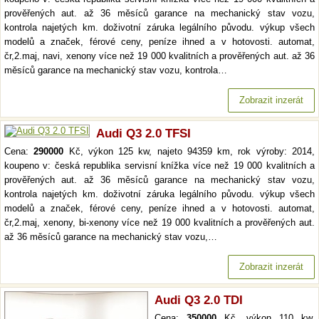
prověřených aut. až 36 měsíců garance na mechanický stav vozu,
kontrola najetých km. doživotní záruka legálního původu. výkup všech
modelů a značek, férové ceny, peníze ihned a v hotovosti. automat,
čr,2.maj, navi, xenony více než 19 000 kvalitních a prověřených aut. až 36
měsíců garance na mechanický stav vozu, kontrola…
Zobrazit inzerát
Audi Q3 2.0 TFSI
Cena:
290000
Kč, výkon 125 kw, najeto 94359 km, rok výroby: 2014,
koupeno v: česká republika servisní knížka více než 19 000 kvalitních a
prověřených aut. až 36 měsíců garance na mechanický stav vozu,
kontrola najetých km. doživotní záruka legálního původu. výkup všech
modelů a značek, férové ceny, peníze ihned a v hotovosti. automat,
čr,2.maj, xenony, bi-xenony více než 19 000 kvalitních a prověřených aut.
až 36 měsíců garance na mechanický stav vozu,…
Zobrazit inzerát
Audi Q3 2.0 TDI
Cena:
350000
Kč, výkon 110 kw,