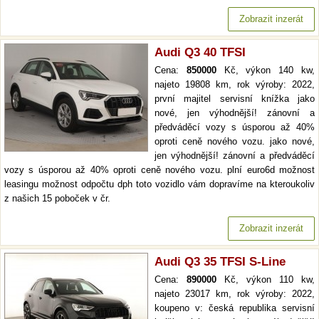
Zobrazit inzerát
Audi Q3 40 TFSI
Cena:
850000
Kč, výkon 140 kw,
najeto 19808 km, rok výroby: 2022,
první majitel servisní knížka jako
nové, jen výhodnější! zánovní a
předváděcí vozy s úsporou až 40%
oproti ceně nového vozu. jako nové,
jen výhodnější! zánovní a předváděcí
vozy s úsporou až 40% oproti ceně nového vozu. plní euro6d možnost
leasingu možnost odpočtu dph toto vozidlo vám dopravíme na kteroukoliv
z našich 15 poboček v čr.
Zobrazit inzerát
Audi Q3 35 TFSI S-Line
Cena:
890000
Kč, výkon 110 kw,
najeto 23017 km, rok výroby: 2022,
koupeno v: česká republika servisní