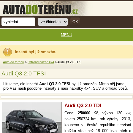
MENU
Inzerát byl již smazán.
Auta do terénu
>
Offroad bazar 4x4
> Audi Q3 2.0 TFSI
Audi Q3 2.0 TFSI
Litujeme, ale inzerát
Audi Q3 2.0 TFSI
byl již smazán. Místo něj jsme
pro Vás našli podobné inzeráty z naší nabídky 4x4, SUV a offroad vozů.
Audi Q3 2.0 TDI
Cena:
250000
Kč, výkon 130 kw,
najeto 250724 km, rok výroby: 2013,
koupeno v: česká republika servisní
knížka více než 19 000 kvalitních a