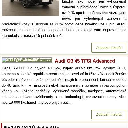
knížka jako nové, jen výhodnější!
zánovní a předváděcí vozy s úsporou
až 40% oproti ceně nového vozu. jako
nové, jen výhodnější! zánovní a
předváděcí vozy s úsporou až 40% oproti ceně nového vozu. plní euro6
možnost leasingu možnost odpočtu dph toto vozidlo vám dopravíme na
kteroukoliv z našich 15 poboček v čr.
Zobrazit inzerát
Audi Q3 45 TFSI Advanced
Cena:
720000
Kč, výkon 180 kw, najeto 48097 km, rok výroby: 2021,
koupeno v: česká republika první majitel servisní knížka vůz s doloženým
původem, původem z čr, po jediném majiteli, se servisní knihou vedenou
do 48 tisíc km, v minulosti nebyl havarovaný, s bohatou výbavou: pohon
všech kol, kožené sedačky, vyhřívané sedačky, navigace, automatická
klimatizace, hlavní světlomety s led technologií, parkovací senzory. více
než 19 000 kvalitních a prověřených aut…
Zobrazit inzerát
BAZAR VOZŮ 4x4 A SUV