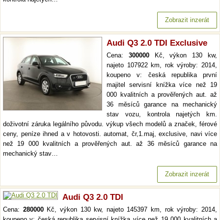
Zobrazit inzerát
Audi Q3 2.0 TDI Exclusive
Cena:
300000
Kč, výkon 130 kw,
najeto 107922 km, rok výroby: 2014,
koupeno v: česká republika první
majitel servisní knížka více než 19
000 kvalitních a prověřených aut. až
36 měsíců garance na mechanický
stav vozu, kontrola najetých km.
doživotní záruka legálního původu. výkup všech modelů a značek, férové
ceny, peníze ihned a v hotovosti. automat, čr,1.maj, exclusive, navi více
než 19 000 kvalitních a prověřených aut. až 36 měsíců garance na
mechanický stav…
Zobrazit inzerát
Audi Q3 2.0 TDI
Cena:
280000
Kč, výkon 130 kw, najeto 145397 km, rok výroby: 2014,
koupeno v: česká republika servisní knížka více než 19 000 kvalitních a