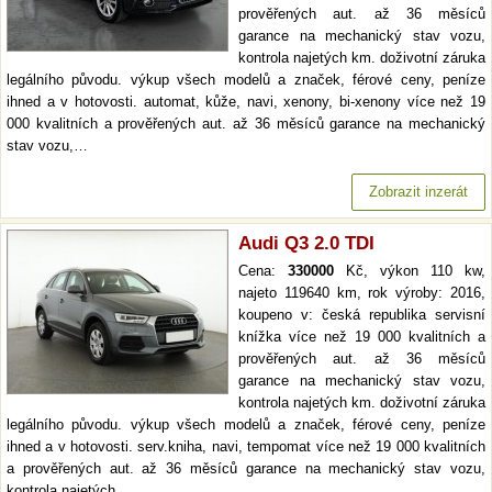
prověřených aut. až 36 měsíců
garance na mechanický stav vozu,
kontrola najetých km. doživotní záruka
legálního původu. výkup všech modelů a značek, férové ceny, peníze
ihned a v hotovosti. automat, kůže, navi, xenony, bi-xenony více než 19
000 kvalitních a prověřených aut. až 36 měsíců garance na mechanický
stav vozu,…
Zobrazit inzerát
Audi Q3 2.0 TDI
Cena:
330000
Kč, výkon 110 kw,
najeto 119640 km, rok výroby: 2016,
koupeno v: česká republika servisní
knížka více než 19 000 kvalitních a
prověřených aut. až 36 měsíců
garance na mechanický stav vozu,
kontrola najetých km. doživotní záruka
legálního původu. výkup všech modelů a značek, férové ceny, peníze
ihned a v hotovosti. serv.kniha, navi, tempomat více než 19 000 kvalitních
a prověřených aut. až 36 měsíců garance na mechanický stav vozu,
kontrola najetých…