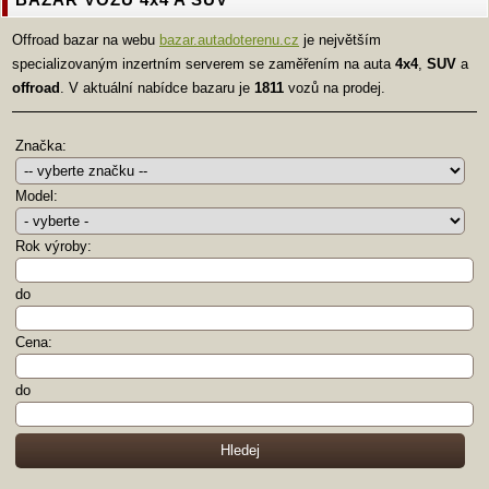
Offroad bazar na webu
bazar.autadoterenu.cz
je největším
specializovaným inzertním serverem se zaměřením na auta
4x4
,
SUV
a
offroad
. V aktuální nabídce bazaru je
1811
vozů na prodej.
Značka:
Model:
Rok výroby:
do
Cena:
do