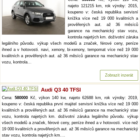
najeto 121215 km, rok výroby: 2015,
koupeno v: česká republika servisní
knížka více než 19 000 kvalitních a
prověřených aut. až 36 měsíců
garance na mechanický stav vozu,
kontrola najetých km. doživotní záruka
legálního původu. výkup všech modelů a značek, férové ceny, peníze
ihned a v hotovosti. navi, xenony, bi-xenony, tempomat více než 19 000
kvalitních a prověřených aut. až 36 měsíců garance na mechanický stav
vozu, kontrola…
Zobrazit inzerát
Audi Q3 40 TFSI
Cena:
580000
Kč, výkon 140 kw, najeto 62688 km, rok výroby: 2019,
koupeno v: česká republika první majitel servisní knížka více než 19 000
kvalitních a prověřených aut. až 36 měsíců garance na mechanický stav
vozu, kontrola najetých km. doživotní záruka legálního původu. výkup
všech modelů a značek, férové ceny, peníze ihned a v hotovosti. více než
19 000 kvalitních a prověřených aut. až 36 měsíců garance na mechanický
stav vozu, kontrola najetých km.…