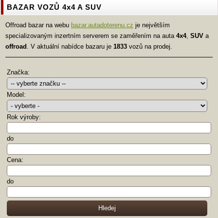
BAZAR VOZŮ 4x4 A SUV
Offroad bazar na webu
bazar.autadoterenu.cz
je největším
specializovaným inzertním serverem se zaměřením na auta
4x4
,
SUV
a
offroad
. V aktuální nabídce bazaru je
1833
vozů na prodej.
Značka:
Model:
Rok výroby:
do
Cena:
do