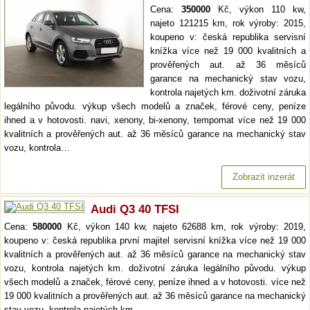
Cena:
350000
Kč, výkon 110 kw,
najeto 121215 km, rok výroby: 2015,
koupeno v: česká republika servisní
knížka více než 19 000 kvalitních a
prověřených aut. až 36 měsíců
garance na mechanický stav vozu,
kontrola najetých km. doživotní záruka
legálního původu. výkup všech modelů a značek, férové ceny, peníze
ihned a v hotovosti. navi, xenony, bi-xenony, tempomat více než 19 000
kvalitních a prověřených aut. až 36 měsíců garance na mechanický stav
vozu, kontrola…
Zobrazit inzerát
Audi Q3 40 TFSI
Cena:
580000
Kč, výkon 140 kw, najeto 62688 km, rok výroby: 2019,
koupeno v: česká republika první majitel servisní knížka více než 19 000
kvalitních a prověřených aut. až 36 měsíců garance na mechanický stav
vozu, kontrola najetých km. doživotní záruka legálního původu. výkup
všech modelů a značek, férové ceny, peníze ihned a v hotovosti. více než
19 000 kvalitních a prověřených aut. až 36 měsíců garance na mechanický
stav vozu, kontrola najetých km.…