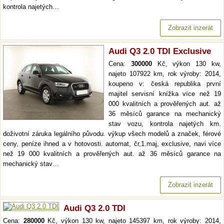
kontrola najetých…
Zobrazit inzerát
Audi Q3 2.0 TDI Exclusive
Cena:
300000
Kč, výkon 130 kw,
najeto 107922 km, rok výroby: 2014,
koupeno v: česká republika první
majitel servisní knížka více než 19
000 kvalitních a prověřených aut. až
36 měsíců garance na mechanický
stav vozu, kontrola najetých km.
doživotní záruka legálního původu. výkup všech modelů a značek, férové
ceny, peníze ihned a v hotovosti. automat, čr,1.maj, exclusive, navi více
než 19 000 kvalitních a prověřených aut. až 36 měsíců garance na
mechanický stav…
Zobrazit inzerát
Audi Q3 2.0 TDI
Cena:
280000
Kč, výkon 130 kw, najeto 145397 km, rok výroby: 2014,