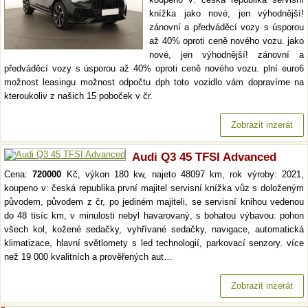
knížka jako nové, jen výhodnější!
zánovní a předváděcí vozy s úsporou
až 40% oproti ceně nového vozu. jako
nové, jen výhodnější! zánovní a
předváděcí vozy s úsporou až 40% oproti ceně nového vozu. plní euro6
možnost leasingu možnost odpočtu dph toto vozidlo vám dopravíme na
kteroukoliv z našich 15 poboček v čr.
Zobrazit inzerát
Audi Q3 45 TFSI Advanced
Cena:
720000
Kč, výkon 180 kw, najeto 48097 km, rok výroby: 2021,
koupeno v: česká republika první majitel servisní knížka vůz s doloženým
původem, původem z čr, po jediném majiteli, se servisní knihou vedenou
do 48 tisíc km, v minulosti nebyl havarovaný, s bohatou výbavou: pohon
všech kol, kožené sedačky, vyhřívané sedačky, navigace, automatická
klimatizace, hlavní světlomety s led technologií, parkovací senzory. více
než 19 000 kvalitních a prověřených aut…
Zobrazit inzerát