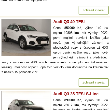
Zobrazit inzerát
Audi Q3 40 TFSI
Cena:
850000
Kč, výkon 140 kw,
najeto 19808 km, rok výroby: 2022,
první majitel servisní knížka jako
nové, jen výhodnější! zánovní a
předváděcí vozy s úsporou až 40%
oproti ceně nového vozu. jako nové,
jen výhodnější! zánovní a předváděcí
vozy s úsporou až 40% oproti ceně nového vozu. plní euro6d možnost
leasingu možnost odpočtu dph toto vozidlo vám dopravíme na kteroukoliv
z našich 15 poboček v čr.
Zobrazit inzerát
Audi Q3 35 TFSI S-Line
Cena:
890000
Kč, výkon 110 kw,
najeto 23017 km, rok výroby: 2022,
koupeno v: česká republika servisní