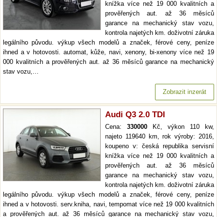
knížka více než 19 000 kvalitních a
prověřených aut. až 36 měsíců
garance na mechanický stav vozu,
kontrola najetých km. doživotní záruka
legálního původu. výkup všech modelů a značek, férové ceny, peníze
ihned a v hotovosti. automat, kůže, navi, xenony, bi-xenony více než 19
000 kvalitních a prověřených aut. až 36 měsíců garance na mechanický
stav vozu,…
Zobrazit inzerát
Audi Q3 2.0 TDI
Cena:
330000
Kč, výkon 110 kw,
najeto 119640 km, rok výroby: 2016,
koupeno v: česká republika servisní
knížka více než 19 000 kvalitních a
prověřených aut. až 36 měsíců
garance na mechanický stav vozu,
kontrola najetých km. doživotní záruka
legálního původu. výkup všech modelů a značek, férové ceny, peníze
ihned a v hotovosti. serv.kniha, navi, tempomat více než 19 000 kvalitních
a prověřených aut. až 36 měsíců garance na mechanický stav vozu,