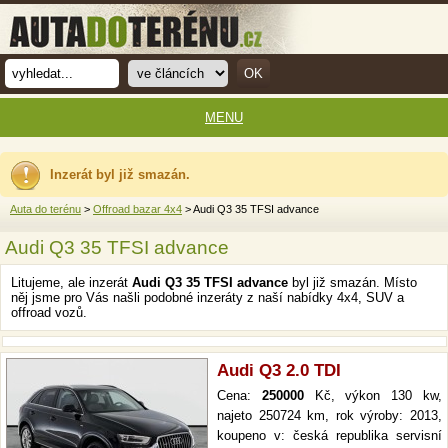
MENU
Inzerát byl již smazán.
Auta do terénu
>
Offroad bazar 4x4
> Audi Q3 35 TFSI advance
Audi Q3 35 TFSI advance
Litujeme, ale inzerát
Audi Q3 35 TFSI advance
byl již smazán. Místo
něj jsme pro Vás našli podobné inzeráty z naší nabídky 4x4, SUV a
offroad vozů.
Audi Q3 2.0 TDI
Cena:
250000
Kč, výkon 130 kw,
najeto 250724 km, rok výroby: 2013,
koupeno v: česká republika servisní