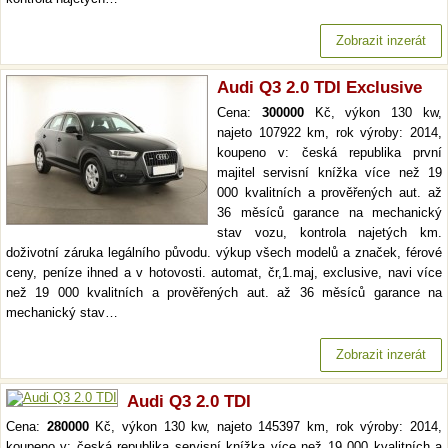
Zobrazit inzerát
Audi Q3 2.0 TDI Exclusive
Cena:
300000
Kč, výkon 130 kw,
najeto 107922 km, rok výroby: 2014,
koupeno v: česká republika první
majitel servisní knížka více než 19
000 kvalitních a prověřených aut. až
36 měsíců garance na mechanický
stav vozu, kontrola najetých km.
doživotní záruka legálního původu. výkup všech modelů a značek, férové
ceny, peníze ihned a v hotovosti. automat, čr,1.maj, exclusive, navi více
než 19 000 kvalitních a prověřených aut. až 36 měsíců garance na
mechanický stav…
Zobrazit inzerát
Audi Q3 2.0 TDI
Cena:
280000
Kč, výkon 130 kw, najeto 145397 km, rok výroby: 2014,
koupeno v: česká republika servisní knížka více než 19 000 kvalitních a