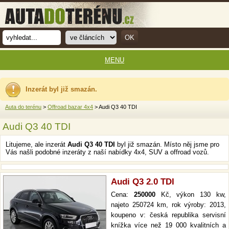
MENU
Inzerát byl již smazán.
Auta do terénu
>
Offroad bazar 4x4
> Audi Q3 40 TDI
Audi Q3 40 TDI
Litujeme, ale inzerát
Audi Q3 40 TDI
byl již smazán. Místo něj jsme pro
Vás našli podobné inzeráty z naší nabídky 4x4, SUV a offroad vozů.
Audi Q3 2.0 TDI
Cena:
250000
Kč, výkon 130 kw,
najeto 250724 km, rok výroby: 2013,
koupeno v: česká republika servisní
knížka více než 19 000 kvalitních a