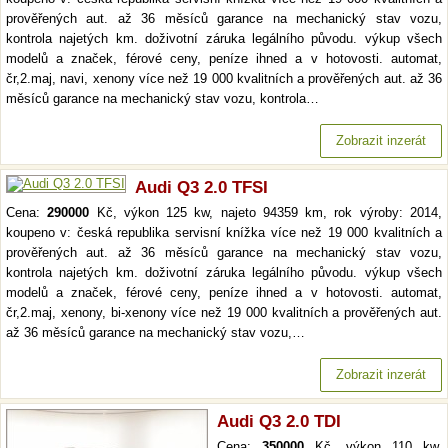
prověřených aut. až 36 měsíců garance na mechanický stav vozu,
kontrola najetých km. doživotní záruka legálního původu. výkup všech
modelů a značek, férové ceny, peníze ihned a v hotovosti. automat,
čr,2.maj, navi, xenony více než 19 000 kvalitních a prověřených aut. až 36
měsíců garance na mechanický stav vozu, kontrola…
Zobrazit inzerát
Audi Q3 2.0 TFSI
Cena:
290000
Kč, výkon 125 kw, najeto 94359 km, rok výroby: 2014,
koupeno v: česká republika servisní knížka více než 19 000 kvalitních a
prověřených aut. až 36 měsíců garance na mechanický stav vozu,
kontrola najetých km. doživotní záruka legálního původu. výkup všech
modelů a značek, férové ceny, peníze ihned a v hotovosti. automat,
čr,2.maj, xenony, bi-xenony více než 19 000 kvalitních a prověřených aut.
až 36 měsíců garance na mechanický stav vozu,…
Zobrazit inzerát
Audi Q3 2.0 TDI
Cena:
350000
Kč, výkon 110 kw,