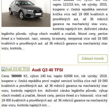
najeto 121215 km, rok výroby: 2015,
koupeno v: česká republika servisní
knížka více než 19 000 kvalitních a
prověřených aut. až 36 měsíců
garance na mechanický stav vozu,
kontrola najetých km. doživotní záruka
legálního původu. výkup všech modelů a značek, férové ceny, peníze
ihned a v hotovosti. navi, xenony, bi-xenony, tempomat více než 19 000
kvalitních a prověřených aut. až 36 měsíců garance na mechanický stav
vozu, kontrola…
Zobrazit inzerát
Audi Q3 40 TFSI
Cena:
580000
Kč, výkon 140 kw, najeto 62688 km, rok výroby: 2019,
koupeno v: česká republika první majitel servisní knížka více než 19 000
kvalitních a prověřených aut. až 36 měsíců garance na mechanický stav
vozu, kontrola najetých km. doživotní záruka legálního původu. výkup
všech modelů a značek, férové ceny, peníze ihned a v hotovosti. více než
19 000 kvalitních a prověřených aut. až 36 měsíců garance na mechanický
stav vozu, kontrola najetých km.…