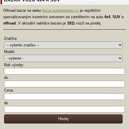
Offroad bazar na webu
bazar.autadoterenu.cz
je největším
specializovaným inzertním serverem se zaměřením na auta
4x4
,
SUV
a
offroad
. V aktuální nabídce bazaru je
1811
vozů na prodej.
Značka:
Model:
Rok výroby:
do
Cena:
do