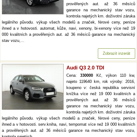
prověřených aut. až 36 měsíců
garance na mechanický stav vozu,
kontrola najetých km. doživotní záruka
legálního původu. výkup všech modelů a značek, férové ceny, peníze
ihned a v hotovosti. automat, kůže, navi, xenony, bi-xenony více než 19
000 kvalitních a prověřených aut. až 36 měsíců garance na mechanický
stav vozu,…
Zobrazit inzerát
Audi Q3 2.0 TDI
Cena:
330000
Kč, výkon 110 kw,
najeto 119640 km, rok výroby: 2016,
koupeno v: česká republika servisní
knížka více než 19 000 kvalitních a
prověřených aut. až 36 měsíců
garance na mechanický stav vozu,
kontrola najetých km. doživotní záruka
legálního původu. výkup všech modelů a značek, férové ceny, peníze
ihned a v hotovosti. serv.kniha, navi, tempomat více než 19 000 kvalitních
a prověřených aut. až 36 měsíců garance na mechanický stav vozu,
kontrola najetých…