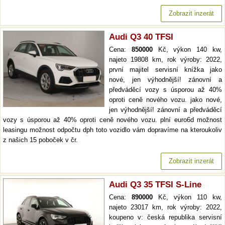
Zobrazit inzerát
Audi Q3 40 TFSI
Cena:
850000
Kč, výkon 140 kw,
najeto 19808 km, rok výroby: 2022,
první majitel servisní knížka jako
nové, jen výhodnější! zánovní a
předváděcí vozy s úsporou až 40%
oproti ceně nového vozu. jako nové,
jen výhodnější! zánovní a předváděcí
vozy s úsporou až 40% oproti ceně nového vozu. plní euro6d možnost
leasingu možnost odpočtu dph toto vozidlo vám dopravíme na kteroukoliv
z našich 15 poboček v čr.
Zobrazit inzerát
Audi Q3 35 TFSI S-Line
Cena:
890000
Kč, výkon 110 kw,
najeto 23017 km, rok výroby: 2022,
koupeno v: česká republika servisní