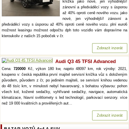
knížka jako nové, jen výhodnější!
zánovní a předváděcí vozy s úsporou
až 40% oproti ceně nového vozu. jako
nové, jen výhodnější! zánovní a
předváděcí vozy s úsporou až 40% oproti ceně nového vozu. plní euro6
možnost leasingu možnost odpočtu dph toto vozidlo vám dopravíme na
kteroukoliv z našich 15 poboček v čr.
Zobrazit inzerát
Audi Q3 45 TFSI Advanced
Cena:
720000
Kč, výkon 180 kw, najeto 48097 km, rok výroby: 2021,
koupeno v: česká republika první majitel servisní knížka vůz s doloženým
původem, původem z čr, po jediném majiteli, se servisní knihou vedenou
do 48 tisíc km, v minulosti nebyl havarovaný, s bohatou výbavou: pohon
všech kol, kožené sedačky, vyhřívané sedačky, navigace, automatická
klimatizace, hlavní světlomety s led technologií, parkovací senzory. více
než 19 000 kvalitních a prověřených aut…
Zobrazit inzerát
BAZAR VOZŮ 4x4 A SUV