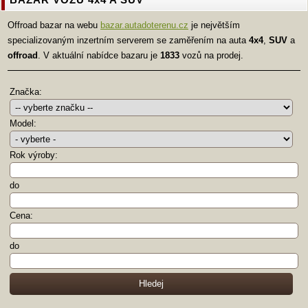
Offroad bazar na webu
bazar.autadoterenu.cz
je největším
specializovaným inzertním serverem se zaměřením na auta
4x4
,
SUV
a
offroad
. V aktuální nabídce bazaru je
1833
vozů na prodej.
Značka:
Model:
Rok výroby:
do
Cena:
do