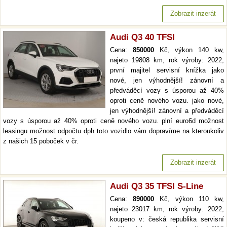
Zobrazit inzerát
Audi Q3 40 TFSI
Cena:
850000
Kč, výkon 140 kw,
najeto 19808 km, rok výroby: 2022,
první majitel servisní knížka jako
nové, jen výhodnější! zánovní a
předváděcí vozy s úsporou až 40%
oproti ceně nového vozu. jako nové,
jen výhodnější! zánovní a předváděcí
vozy s úsporou až 40% oproti ceně nového vozu. plní euro6d možnost
leasingu možnost odpočtu dph toto vozidlo vám dopravíme na kteroukoliv
z našich 15 poboček v čr.
Zobrazit inzerát
Audi Q3 35 TFSI S-Line
Cena:
890000
Kč, výkon 110 kw,
najeto 23017 km, rok výroby: 2022,
koupeno v: česká republika servisní