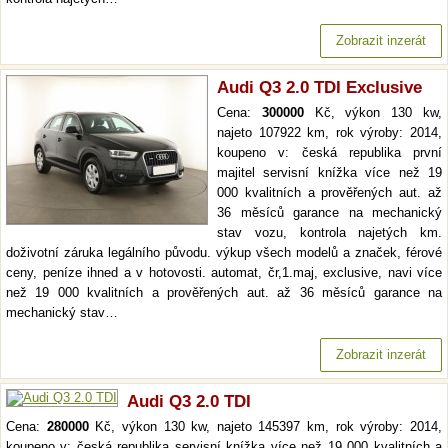
Zobrazit inzerát
Audi Q3 2.0 TDI Exclusive
Cena:
300000
Kč, výkon 130 kw,
najeto 107922 km, rok výroby: 2014,
koupeno v: česká republika první
majitel servisní knížka více než 19
000 kvalitních a prověřených aut. až
36 měsíců garance na mechanický
stav vozu, kontrola najetých km.
doživotní záruka legálního původu. výkup všech modelů a značek, férové
ceny, peníze ihned a v hotovosti. automat, čr,1.maj, exclusive, navi více
než 19 000 kvalitních a prověřených aut. až 36 měsíců garance na
mechanický stav…
Zobrazit inzerát
Audi Q3 2.0 TDI
Cena:
280000
Kč, výkon 130 kw, najeto 145397 km, rok výroby: 2014,
koupeno v: česká republika servisní knížka více než 19 000 kvalitních a