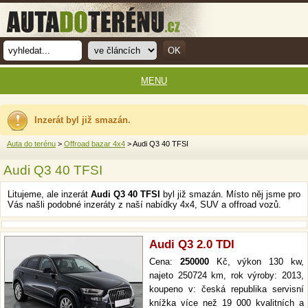
MENU
Inzerát byl již smazán.
Auta do terénu
>
Offroad bazar 4x4
> Audi Q3 40 TFSI
Audi Q3 40 TFSI
Litujeme, ale inzerát
Audi Q3 40 TFSI
byl již smazán. Místo něj jsme pro
Vás našli podobné inzeráty z naší nabídky 4x4, SUV a offroad vozů.
Audi Q3 2.0 TDI
Cena:
250000
Kč, výkon 130 kw,
najeto 250724 km, rok výroby: 2013,
koupeno v: česká republika servisní
knížka více než 19 000 kvalitních a