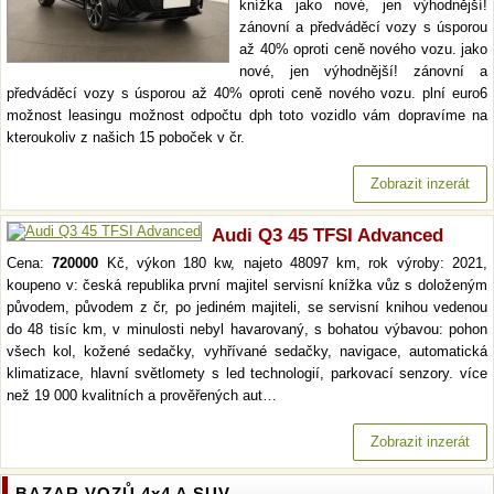
knížka jako nové, jen výhodnější!
zánovní a předváděcí vozy s úsporou
až 40% oproti ceně nového vozu. jako
nové, jen výhodnější! zánovní a
předváděcí vozy s úsporou až 40% oproti ceně nového vozu. plní euro6
možnost leasingu možnost odpočtu dph toto vozidlo vám dopravíme na
kteroukoliv z našich 15 poboček v čr.
Zobrazit inzerát
Audi Q3 45 TFSI Advanced
Cena:
720000
Kč, výkon 180 kw, najeto 48097 km, rok výroby: 2021,
koupeno v: česká republika první majitel servisní knížka vůz s doloženým
původem, původem z čr, po jediném majiteli, se servisní knihou vedenou
do 48 tisíc km, v minulosti nebyl havarovaný, s bohatou výbavou: pohon
všech kol, kožené sedačky, vyhřívané sedačky, navigace, automatická
klimatizace, hlavní světlomety s led technologií, parkovací senzory. více
než 19 000 kvalitních a prověřených aut…
Zobrazit inzerát
BAZAR VOZŮ 4x4 A SUV