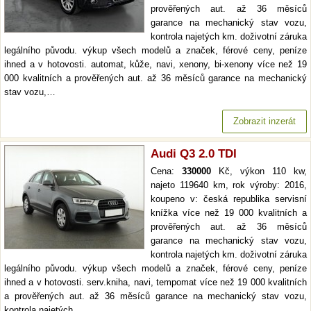
prověřených aut. až 36 měsíců
garance na mechanický stav vozu,
kontrola najetých km. doživotní záruka
legálního původu. výkup všech modelů a značek, férové ceny, peníze
ihned a v hotovosti. automat, kůže, navi, xenony, bi-xenony více než 19
000 kvalitních a prověřených aut. až 36 měsíců garance na mechanický
stav vozu,…
Zobrazit inzerát
Audi Q3 2.0 TDI
Cena:
330000
Kč, výkon 110 kw,
najeto 119640 km, rok výroby: 2016,
koupeno v: česká republika servisní
knížka více než 19 000 kvalitních a
prověřených aut. až 36 měsíců
garance na mechanický stav vozu,
kontrola najetých km. doživotní záruka
legálního původu. výkup všech modelů a značek, férové ceny, peníze
ihned a v hotovosti. serv.kniha, navi, tempomat více než 19 000 kvalitních
a prověřených aut. až 36 měsíců garance na mechanický stav vozu,
kontrola najetých…