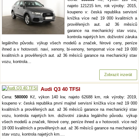
najeto 121215 km, rok výroby: 2015,
koupeno v: česká republika servisní
knížka více než 19 000 kvalitních a
prověřených aut. až 36 měsíců
garance na mechanický stav vozu,
kontrola najetých km. doživotní záruka
legálního původu. výkup všech modelů a značek, férové ceny, peníze
ihned a v hotovosti. navi, xenony, bi-xenony, tempomat více než 19 000
kvalitních a prověřených aut. až 36 měsíců garance na mechanický stav
vozu, kontrola…
Zobrazit inzerát
Audi Q3 40 TFSI
Cena:
580000
Kč, výkon 140 kw, najeto 62688 km, rok výroby: 2019,
koupeno v: česká republika první majitel servisní knížka více než 19 000
kvalitních a prověřených aut. až 36 měsíců garance na mechanický stav
vozu, kontrola najetých km. doživotní záruka legálního původu. výkup
všech modelů a značek, férové ceny, peníze ihned a v hotovosti. více než
19 000 kvalitních a prověřených aut. až 36 měsíců garance na mechanický
stav vozu, kontrola najetých km.…