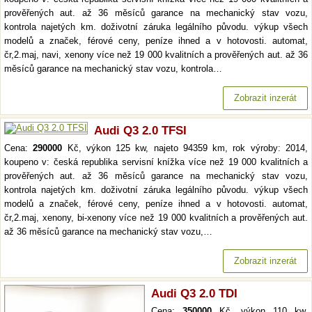
prověřených aut. až 36 měsíců garance na mechanický stav vozu,
kontrola najetých km. doživotní záruka legálního původu. výkup všech
modelů a značek, férové ceny, peníze ihned a v hotovosti. automat,
čr,2.maj, navi, xenony více než 19 000 kvalitních a prověřených aut. až 36
měsíců garance na mechanický stav vozu, kontrola…
Zobrazit inzerát
Audi Q3 2.0 TFSI
Cena:
290000
Kč, výkon 125 kw, najeto 94359 km, rok výroby: 2014,
koupeno v: česká republika servisní knížka více než 19 000 kvalitních a
prověřených aut. až 36 měsíců garance na mechanický stav vozu,
kontrola najetých km. doživotní záruka legálního původu. výkup všech
modelů a značek, férové ceny, peníze ihned a v hotovosti. automat,
čr,2.maj, xenony, bi-xenony více než 19 000 kvalitních a prověřených aut.
až 36 měsíců garance na mechanický stav vozu,…
Zobrazit inzerát
Audi Q3 2.0 TDI
Cena:
350000
Kč, výkon 110 kw,