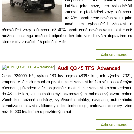
knížka jako nové, jen výhodnější!
zánovní a předváděcí vozy s úsporou
až 40% oproti ceně nového vozu. jako
nové, jen výhodnější! zánovní a
předváděcí vozy s úsporou až 40% oproti ceně nového vozu. plní euro6
možnost leasingu možnost odpočtu dph toto vozidlo vám dopravíme na
kteroukoliv z našich 15 poboček v čr.
Zobrazit inzerát
Audi Q3 45 TFSI Advanced
Cena:
720000
Kč, výkon 180 kw, najeto 48097 km, rok výroby: 2021,
koupeno v: česká republika první majitel servisní knížka vůz s doloženým
původem, původem z čr, po jediném majiteli, se servisní knihou vedenou
do 48 tisíc km, v minulosti nebyl havarovaný, s bohatou výbavou: pohon
všech kol, kožené sedačky, vyhřívané sedačky, navigace, automatická
klimatizace, hlavní světlomety s led technologií, parkovací senzory. více
než 19 000 kvalitních a prověřených aut…
Zobrazit inzerát