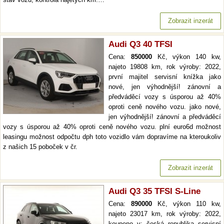
Zobrazit inzerát
Audi Q3 40 TFSI
Cena:
850000
Kč, výkon 140 kw,
najeto 19808 km, rok výroby: 2022,
první majitel servisní knížka jako
nové, jen výhodnější! zánovní a
předváděcí vozy s úsporou až 40%
oproti ceně nového vozu. jako nové,
jen výhodnější! zánovní a předváděcí
vozy s úsporou až 40% oproti ceně nového vozu. plní euro6d možnost
leasingu možnost odpočtu dph toto vozidlo vám dopravíme na kteroukoliv
z našich 15 poboček v čr.
Zobrazit inzerát
Audi Q3 35 TFSI S-Line
Cena:
890000
Kč, výkon 110 kw,
najeto 23017 km, rok výroby: 2022,
koupeno v: česká republika servisní