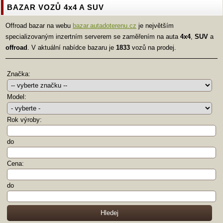
BAZAR VOZŮ 4x4 A SUV
Offroad bazar na webu
bazar.autadoterenu.cz
je největším
specializovaným inzertním serverem se zaměřením na auta
4x4
,
SUV
a
offroad
. V aktuální nabídce bazaru je
1833
vozů na prodej.
Značka:
Model:
Rok výroby:
do
Cena:
do