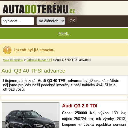
MENU
Inzerát byl již smazán.
Auta do terénu
>
Offroad bazar 4x4
> Audi Q3 40 TFSI advance
Audi Q3 40 TFSI advance
Litujeme, ale inzerát
Audi Q3 40 TFSI advance
byl již smazán. Místo
něj jsme pro Vás našli podobné inzeráty z naší nabídky 4x4, SUV a
offroad vozů.
Audi Q3 2.0 TDI
Cena:
250000
Kč, výkon 130 kw,
najeto 250724 km, rok výroby: 2013,
koupeno v: česká republika servisní