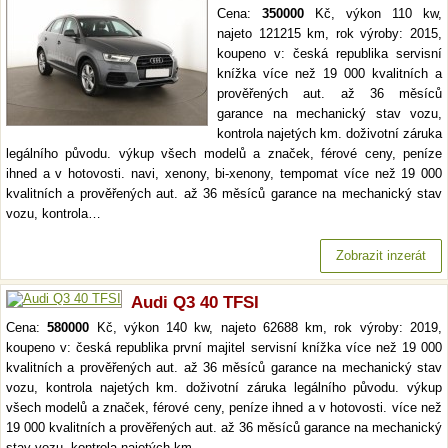
Cena:
350000
Kč, výkon 110 kw,
najeto 121215 km, rok výroby: 2015,
koupeno v: česká republika servisní
knížka více než 19 000 kvalitních a
prověřených aut. až 36 měsíců
garance na mechanický stav vozu,
kontrola najetých km. doživotní záruka
legálního původu. výkup všech modelů a značek, férové ceny, peníze
ihned a v hotovosti. navi, xenony, bi-xenony, tempomat více než 19 000
kvalitních a prověřených aut. až 36 měsíců garance na mechanický stav
vozu, kontrola…
Zobrazit inzerát
Audi Q3 40 TFSI
Cena:
580000
Kč, výkon 140 kw, najeto 62688 km, rok výroby: 2019,
koupeno v: česká republika první majitel servisní knížka více než 19 000
kvalitních a prověřených aut. až 36 měsíců garance na mechanický stav
vozu, kontrola najetých km. doživotní záruka legálního původu. výkup
všech modelů a značek, férové ceny, peníze ihned a v hotovosti. více než
19 000 kvalitních a prověřených aut. až 36 měsíců garance na mechanický
stav vozu, kontrola najetých km.…