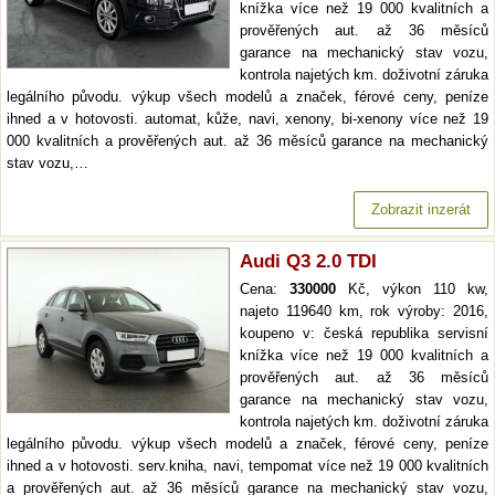
knížka více než 19 000 kvalitních a
prověřených aut. až 36 měsíců
garance na mechanický stav vozu,
kontrola najetých km. doživotní záruka
legálního původu. výkup všech modelů a značek, férové ceny, peníze
ihned a v hotovosti. automat, kůže, navi, xenony, bi-xenony více než 19
000 kvalitních a prověřených aut. až 36 měsíců garance na mechanický
stav vozu,…
Zobrazit inzerát
Audi Q3 2.0 TDI
Cena:
330000
Kč, výkon 110 kw,
najeto 119640 km, rok výroby: 2016,
koupeno v: česká republika servisní
knížka více než 19 000 kvalitních a
prověřených aut. až 36 měsíců
garance na mechanický stav vozu,
kontrola najetých km. doživotní záruka
legálního původu. výkup všech modelů a značek, férové ceny, peníze
ihned a v hotovosti. serv.kniha, navi, tempomat více než 19 000 kvalitních
a prověřených aut. až 36 měsíců garance na mechanický stav vozu,