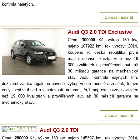
kontrola najetých…
Zobrazit inzerát
Audi Q3 2.0 TDI Exclusive
Cena:
300000
Kč, výkon 130 kw,
najeto 107922 km, rok výroby: 2014,
koupeno v: česká republika první
majitel servisní knížka více než 19
000 kvalitních a prověřených aut. až
36 měsíců garance na mechanický
stav vozu, kontrola najetých km.
doživotní záruka legálního původu. výkup všech modelů a značek, férové
ceny, peníze ihned a v hotovosti. automat, čr,1.maj, exclusive, navi více
než 19 000 kvalitních a prověřených aut. až 36 měsíců garance na
mechanický stav…
Zobrazit inzerát
Audi Q3 2.0 TDI
Cena:
280000
Kč, výkon 130 kw, najeto 145397 km, rok výroby: 2014,