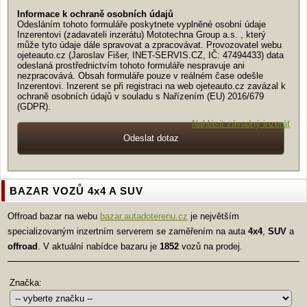
Informace k ochraně osobních údajů
Odesláním tohoto formuláře poskytnete vyplněné osobní údaje
Inzerentovi (zadavateli inzerátu) Mototechna Group a.s. , který
může tyto údaje dále spravovat a zpracovávat. Provozovatel webu
ojeteauto.cz (Jaroslav Fišer, INET-SERVIS.CZ, IČ: 47494433) data
odeslaná prostřednictvím tohoto formuláře nespravuje ani
nezpracovává. Obsah formuláře pouze v reálném čase odešle
Inzerentovi. Inzerent se při registraci na web ojeteauto.cz zavázal k
ochraně osobních údajů v souladu s Nařízením (EU) 2016/679
(GDPR).
Nahlásit závadný inzerát
BAZAR VOZŮ 4x4 A SUV
Offroad bazar na webu
bazar.autadoterenu.cz
je největším
specializovaným inzertním serverem se zaměřením na auta
4x4
,
SUV
a
offroad
. V aktuální nabídce bazaru je
1852
vozů na prodej.
Značka: