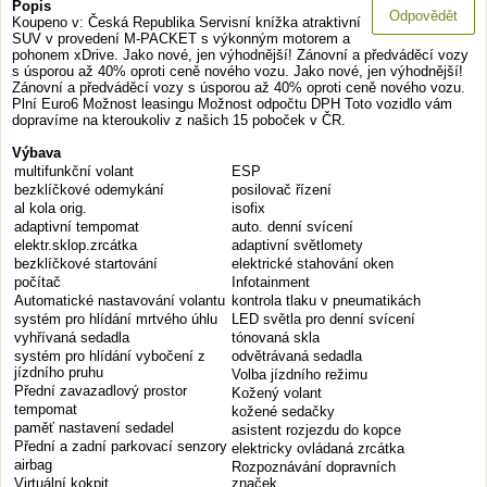
Popis
Odpovědět
Koupeno v: Česká Republika Servisní knížka atraktivní
SUV v provedení M-PACKET s výkonným motorem a
pohonem xDrive. Jako nové, jen výhodnější! Zánovní a předváděcí vozy
s úsporou až 40% oproti ceně nového vozu. Jako nové, jen výhodnější!
Zánovní a předváděcí vozy s úsporou až 40% oproti ceně nového vozu.
Plní Euro6 Možnost leasingu Možnost odpočtu DPH Toto vozidlo vám
dopravíme na kteroukoliv z našich 15 poboček v ČR.
Výbava
multifunkční volant
ESP
bezklíčkové odemykání
posilovač řízení
al kola orig.
isofix
adaptivní tempomat
auto. denní svícení
elektr.sklop.zrcátka
adaptivní světlomety
bezklíčkové startování
elektrické stahování oken
počítač
Infotainment
Automatické nastavování volantu
kontrola tlaku v pneumatikách
systém pro hlídání mrtvého úhlu
LED světla pro denní svícení
vyhřívaná sedadla
tónovaná skla
systém pro hlídání vybočení z
odvětrávaná sedadla
jízdního pruhu
Volba jízdního režimu
Přední zavazadlový prostor
Kožený volant
tempomat
kožené sedačky
paměť nastavení sedadel
asistent rozjezdu do kopce
Přední a zadní parkovací senzory
elektricky ovládaná zrcátka
airbag
Rozpoznávání dopravních
Virtuální kokpit
značek