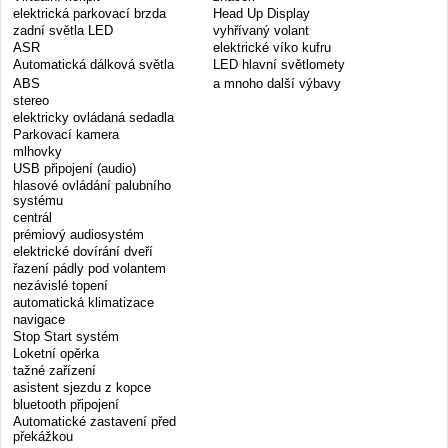
elektrická parkovací brzda
Head Up Display
zadní světla LED
vyhřívaný volant
ASR
elektrické víko kufru
Automatická dálková světla
LED hlavní světlomety
ABS
a mnoho další výbavy
stereo
elektricky ovládaná sedadla
Parkovací kamera
mlhovky
USB připojení (audio)
hlasové ovládání palubního
systému
centrál
prémiový audiosystém
elektrické dovírání dveří
řazení pádly pod volantem
nezávislé topení
automatická klimatizace
navigace
Stop Start systém
Loketní opěrka
tažné zařízení
asistent sjezdu z kopce
bluetooth připojení
Automatické zastavení před
překážkou