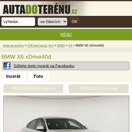
MENU
Auta do terénu
>
Offroad bazar 4x4
>
BMW
>
X6
> BMW X6 xDrive40d
BMW X6 xDrive40d
Sdílejte tento inzerát na Facebooku
Inzerát
Foto
PŘEDCHÁZEJÍCÍ inzerát
NÁSLEDUJÍCÍ inzerát