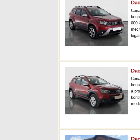
Dac
Cen
koup
000 
mech
legá
ihned
kval
sta
Dac
Cen
koup
a pr
kont
mode
serv
36 m
Dac