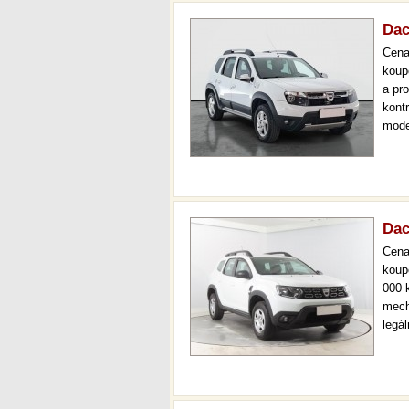
Dac
Cen
koup
a pr
kont
mode
čr,2
až 3
Dac
Cen
koup
000 
mech
legá
ihne
prov
kont