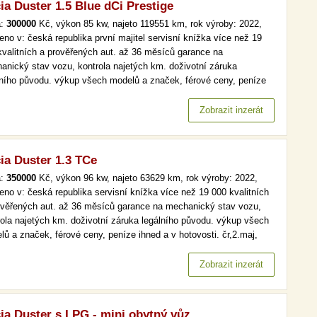
ia Duster 1.5 Blue dCi Prestige
a:
300000
Kč, výkon 85 kw, najeto 119551 km, rok výroby: 2022,
eno v: česká republika první majitel servisní knížka více než 19
kvalitních a prověřených aut. až 36 měsíců garance na
anický stav vozu, kontrola najetých km. doživotní záruka
lního původu. výkup všech modelů a značek, férové ceny, peníze
 a v hotovosti. čr,1.maj, serv.kniha, prestige, navi více než 19 000
itních a prověřených aut. až 36 měsíců garance na mechanický
Zobrazit inzerát
v…
ia Duster 1.3 TCe
a:
350000
Kč, výkon 96 kw, najeto 63629 km, rok výroby: 2022,
eno v: česká republika servisní knížka více než 19 000 kvalitních
ověřených aut. až 36 měsíců garance na mechanický stav vozu,
rola najetých km. doživotní záruka legálního původu. výkup všech
lů a značek, férové ceny, peníze ihned a v hotovosti. čr,2.maj,
.kniha, tempomat více než 19 000 kvalitních a prověřených aut. až
ěsíců garance na mechanický stav vozu, kontrola…
Zobrazit inzerát
ia Duster s LPG - mini obytný vůz