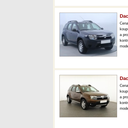
Dac
Cen
koup
a pr
kont
mode
000 
mech
Dac
Cen
koup
a pr
kont
mode
park
měsí