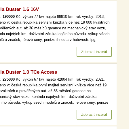
ia Duster 1.6 16V
a:
190000
Kč, výkon 77 kw, najeto 88810 km, rok výroby: 2013,
eno v: česká republika servisní knížka více než 19 000 kvalitních
ověřených aut. až 36 měsíců garance na mechanický stav vozu,
rola najetých km. doživotní záruka legálního původu. výkup všech
lů a značek, férové ceny, peníze ihned a v hotovosti. lpg,
.maj, park. senzory více než 19 000 kvalitních a prověřených aut.
6 měsíců garance na mechanický stav vozu, kontrola…
Zobrazit inzerát
ia Duster 1.0 TCe Access
a:
275000
Kč, výkon 67 kw, najeto 42804 km, rok výroby: 2021,
eno v: česká republika první majitel servisní knížka více než 19
kvalitních a prověřených aut. až 36 měsíců garance na
anický stav vozu, kontrola najetých km. doživotní záruka
lního původu. výkup všech modelů a značek, férové ceny, peníze
d a v hotovosti. čr,1.maj, tempomat více než 19 000 kvalitních a
ěřených aut. až 36 měsíců garance na mechanický stav vozu,
Zobrazit inzerát
rola…