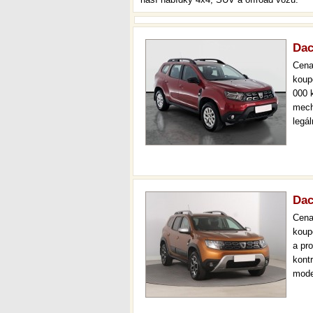
Dac
Cen
koup
000 
mech
legá
ihned
kval
sta
Dac
Cen
koup
a pr
kont
mode
temp
až 3