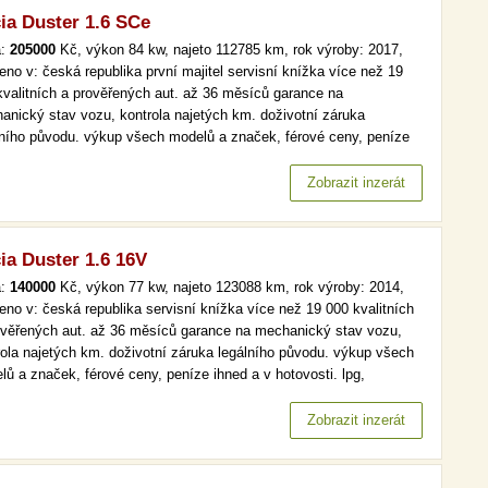
ia Duster 1.6 SCe
a:
205000
Kč, výkon 84 kw, najeto 112785 km, rok výroby: 2017,
eno v: česká republika první majitel servisní knížka více než 19
kvalitních a prověřených aut. až 36 měsíců garance na
anický stav vozu, kontrola najetých km. doživotní záruka
lního původu. výkup všech modelů a značek, férové ceny, peníze
 a v hotovosti. čr,1.maj, serv.kniha více než 19 000 kvalitních a
ěřených aut. až 36 měsíců garance na mechanický stav vozu,
Zobrazit inzerát
rola…
ia Duster 1.6 16V
a:
140000
Kč, výkon 77 kw, najeto 123088 km, rok výroby: 2014,
eno v: česká republika servisní knížka více než 19 000 kvalitních
ověřených aut. až 36 měsíců garance na mechanický stav vozu,
rola najetých km. doživotní záruka legálního původu. výkup všech
lů a značek, férové ceny, peníze ihned a v hotovosti. lpg,
.maj, tempomat, park. senzory více než 19 000 kvalitních a
ěřených aut. až 36 měsíců garance na mechanický stav vozu,…
Zobrazit inzerát