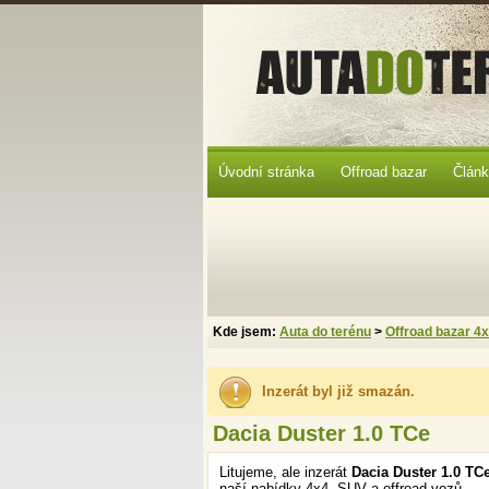
Úvodní stránka
Offroad bazar
Člán
Kde jsem:
Auta do terénu
>
Offroad bazar 4
Inzerát byl již smazán.
Dacia Duster 1.0 TCe
Litujeme, ale inzerát
Dacia Duster 1.0 TC
naší nabídky 4x4, SUV a offroad vozů.