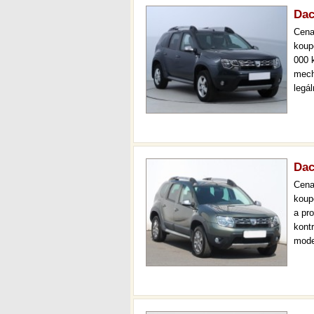
Dac
Cen
koup
000 
mech
legá
ihned
prov
kont
Dac
Cen
koup
a pr
kont
mode
čr,2
prov