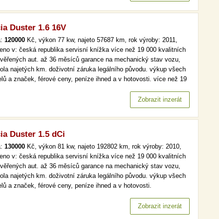
ia Duster 1.6 16V
a:
120000
Kč, výkon 77 kw, najeto 57687 km, rok výroby: 2011,
eno v: česká republika servisní knížka více než 19 000 kvalitních
ověřených aut. až 36 měsíců garance na mechanický stav vozu,
rola najetých km. doživotní záruka legálního původu. výkup všech
lů a značek, férové ceny, peníze ihned a v hotovosti. více než 19
kvalitních a prověřených aut. až 36 měsíců garance na
anický stav vozu, kontrola najetých km. doživotní záruka…
Zobrazit inzerát
ia Duster 1.5 dCi
a:
130000
Kč, výkon 81 kw, najeto 192802 km, rok výroby: 2010,
eno v: česká republika servisní knížka více než 19 000 kvalitních
ověřených aut. až 36 měsíců garance na mechanický stav vozu,
rola najetých km. doživotní záruka legálního původu. výkup všech
lů a značek, férové ceny, peníze ihned a v hotovosti.
. senzory více než 19 000 kvalitních a prověřených aut. až 36
ců garance na mechanický stav vozu, kontrola najetých km.…
Zobrazit inzerát