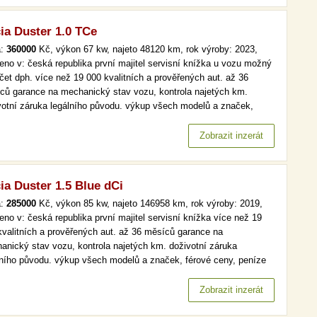
ia Duster 1.0 TCe
a:
360000
Kč, výkon 67 kw, najeto 48120 km, rok výroby: 2023,
eno v: česká republika první majitel servisní knížka u vozu možný
čet dph. více než 19 000 kvalitních a prověřených aut. až 36
ců garance na mechanický stav vozu, kontrola najetých km.
votní záruka legálního původu. výkup všech modelů a značek,
é ceny, peníze ihned a v hotovosti. lpg, čr,1.maj, serv.kniha, navi
 než 19 000 kvalitních a prověřených aut. až 36 měsíců…
Zobrazit inzerát
ia Duster 1.5 Blue dCi
a:
285000
Kč, výkon 85 kw, najeto 146958 km, rok výroby: 2019,
eno v: česká republika první majitel servisní knížka více než 19
kvalitních a prověřených aut. až 36 měsíců garance na
anický stav vozu, kontrola najetých km. doživotní záruka
lního původu. výkup všech modelů a značek, férové ceny, peníze
d a v hotovosti. čr,1.maj, navi, tempomat více než 19 000
itních a prověřených aut. až 36 měsíců garance na mechanický
Zobrazit inzerát
 vozu,…