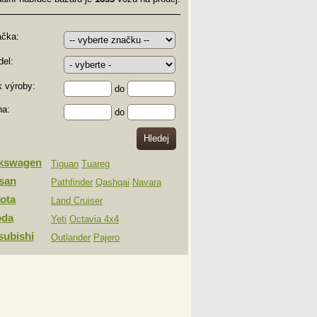
ačka:
el:
 výroby:
do
na:
do
lkswagen
Tiguan
Tuareg
san
Pathfinder
Qashqai
Navara
ota
Land Cruiser
oda
Yeti
Octavia 4x4
subishi
Outlander
Pajero