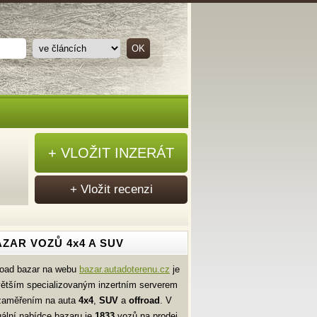
+ VLOŽIT INZERÁT
+ Vložit recenzi
ZAR VOZŮ 4x4 A SUV
road bazar na webu
bazar.autadoterenu.cz
je
větším specializovaným inzertním serverem
zaměřením na auta
4x4
,
SUV
a
offroad
. V
uální nabídce bazaru je
1833
vozů na prodej.