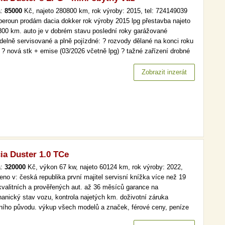
a:
85000
Kč, najeto 280800 km, rok výroby: 2015, tel: 724149039
 beroun prodám dacia dokker rok výroby 2015 lpg přestavba najeto
800 km. auto je v dobrém stavu poslední roky garážované
idelně servisované a plně pojízdné: ? rozvody dělané na konci roku
 ? nová stk + emise (03/2026 včetně lpg) ? tažné zařízení drobné
tické vady v interiéru i exteriéru. velkou výhodou je lpg (nízké
ozní náklady) a také vestavěná dřevěná…
Zobrazit inzerát
ia Duster 1.0 TCe
a:
320000
Kč, výkon 67 kw, najeto 60124 km, rok výroby: 2022,
eno v: česká republika první majitel servisní knížka více než 19
kvalitních a prověřených aut. až 36 měsíců garance na
anický stav vozu, kontrola najetých km. doživotní záruka
lního původu. výkup všech modelů a značek, férové ceny, peníze
d a v hotovosti. čr,1.maj, serv.kniha, tempomat více než 19 000