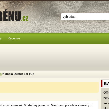
ky
Recenze
x4
> Dacia Duster 1.0 TCe
BA
Off
nej
se 
e
byl již smazán. Místo něj jsme pro Vás našli podobné inzeráty z
akt