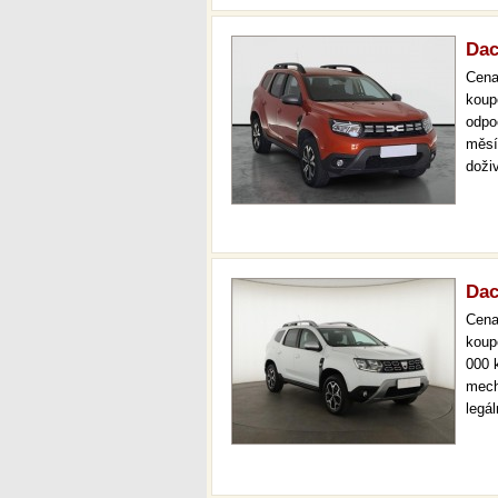
Dac
Cen
koup
odpo
měsí
doži
férov
více
Dac
Cen
koup
000 
mech
legá
ihne
kval
stav