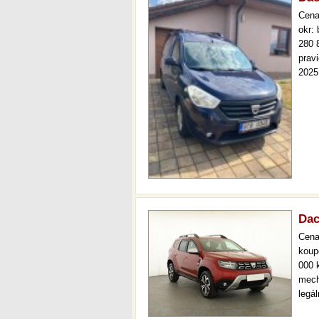
Cen
okr:
280 
prav
2025
kosme
prov
Dac
Cen
koup
000 
mech
legá
ihne