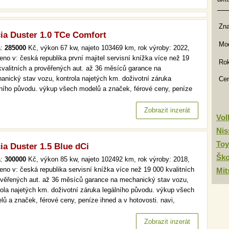
Zn
ia Duster 1.0 TCe Comfort
Mod
a:
285000
Kč, výkon 67 kw, najeto 103469 km, rok výroby: 2022,
eno v: česká republika první majitel servisní knížka více než 19
Rok
kvalitních a prověřených aut. až 36 měsíců garance na
anický stav vozu, kontrola najetých km. doživotní záruka
Ce
lního původu. výkup všech modelů a značek, férové ceny, peníze
 a v hotovosti. lpg, čr,1.maj, serv.kniha, comfort více než 19 000
itních a prověřených aut. až 36 měsíců garance na mechanický
Zobrazit inzerát
Vo
v…
Nis
Toy
ia Duster 1.5 Blue dCi
Šk
a:
300000
Kč, výkon 85 kw, najeto 102492 km, rok výroby: 2018,
eno v: česká republika servisní knížka více než 19 000 kvalitních
Mit
ověřených aut. až 36 měsíců garance na mechanický stav vozu,
rola najetých km. doživotní záruka legálního původu. výkup všech
lů a značek, férové ceny, peníze ihned a v hotovosti. navi,
omat, park. senzory více než 19 000 kvalitních a prověřených aut.
6 měsíců garance na mechanický stav vozu, kontrola…
Zobrazit inzerát