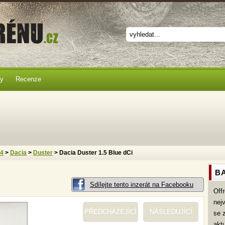
ky
Recenze
x4
>
Dacia
>
Duster
> Dacia Duster 1.5 Blue dCi
BA
Sdílejte tento inzerát na Facebooku
Off
nej
PŘEDCHÁZEJÍCÍ
NÁSLEDUJÍCÍ
se 
akt