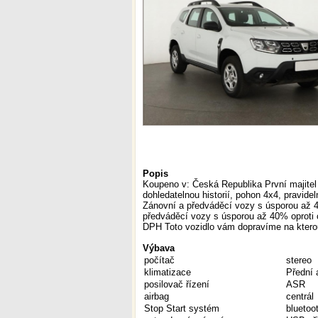
Popis
Koupeno v: Česká Republika První majitel 
dohledatelnou historií, pohon 4x4, pravide
Zánovní a předváděcí vozy s úsporou až 4
předváděcí vozy s úsporou až 40% oproti
DPH Toto vozidlo vám dopravíme na ktero
Výbava
počítač
stereo
klimatizace
Přední 
posilovač řízení
ASR
airbag
centrál
Stop Start systém
bluetoot