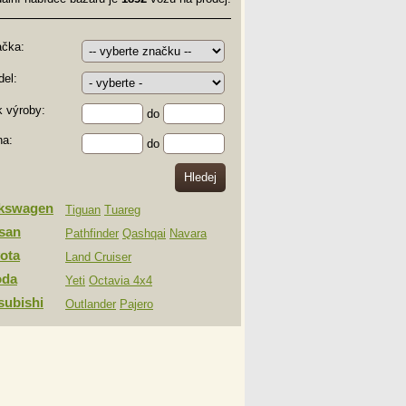
ačka:
el:
 výroby:
do
na:
do
lkswagen
Tiguan
Tuareg
san
Pathfinder
Qashqai
Navara
ota
Land Cruiser
oda
Yeti
Octavia 4x4
subishi
Outlander
Pajero