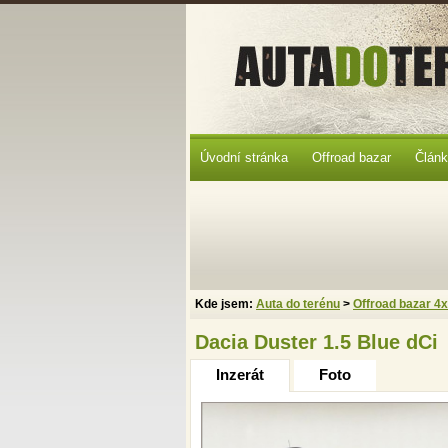
Úvodní stránka
Offroad bazar
Člán
Kde jsem:
Auta do terénu
>
Offroad bazar 4
Dacia Duster 1.5 Blue dCi
Inzerát
Foto