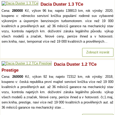
Dacia Duster 1.3 TCe
Cena:
280000
Kč, výkon 96 kw, najeto 138813 km, rok výroby: 2020,
koupeno v: německo servisní knížka populární rodinné suv vybavené
výkonným a úsporným benzinovým turbomotorem. více než 19 000
kvalitních a prověřených aut. až 36 měsíců garance na mechanický stav
vozu, kontrola najetých km. doživotní záruka legálního původu. výkup
všech modelů a značek, férové ceny, peníze ihned a v hotovosti.
serv.kniha, navi, tempomat více než 19 000 kvalitních a prověřených…
Zobrazit inzerát
Dacia Duster 1.2 TCe
Prestige
Cena:
260000
Kč, výkon 92 kw, najeto 72312 km, rok výroby: 2018,
koupeno v: česká republika první majitel servisní knížka více než 19 000
kvalitních a prověřených aut. až 36 měsíců garance na mechanický stav
vozu, kontrola najetých km. doživotní záruka legálního původu. výkup
všech modelů a značek, férové ceny, peníze ihned a v hotovosti. čr,1.maj,
serv.kniha, prestige, navi více než 19 000 kvalitních a prověřených aut. až
36 měsíců garance na mechanický stav…