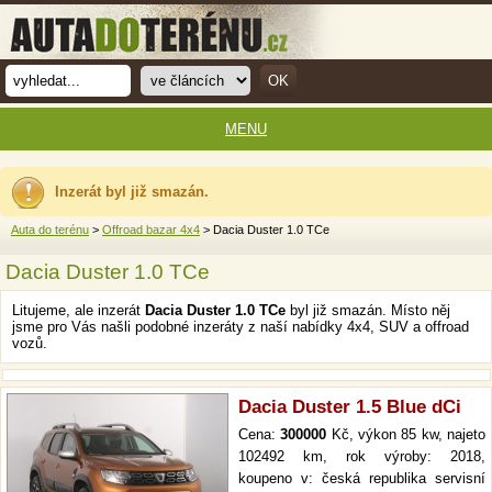
MENU
Inzerát byl již smazán.
Auta do terénu
>
Offroad bazar 4x4
> Dacia Duster 1.0 TCe
Dacia Duster 1.0 TCe
Litujeme, ale inzerát
Dacia Duster 1.0 TCe
byl již smazán. Místo něj
jsme pro Vás našli podobné inzeráty z naší nabídky 4x4, SUV a offroad
vozů.
Dacia Duster 1.5 Blue dCi
Cena:
300000
Kč, výkon 85 kw, najeto
102492 km, rok výroby: 2018,
koupeno v: česká republika servisní