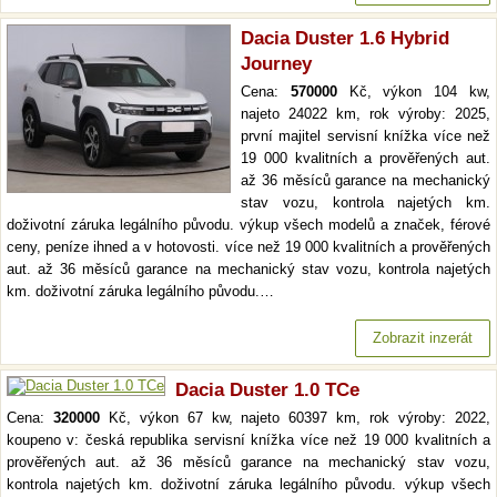
Dacia Duster 1.6 Hybrid
Journey
Cena:
570000
Kč, výkon 104 kw,
najeto 24022 km, rok výroby: 2025,
první majitel servisní knížka více než
19 000 kvalitních a prověřených aut.
až 36 měsíců garance na mechanický
stav vozu, kontrola najetých km.
doživotní záruka legálního původu. výkup všech modelů a značek, férové
ceny, peníze ihned a v hotovosti. více než 19 000 kvalitních a prověřených
aut. až 36 měsíců garance na mechanický stav vozu, kontrola najetých
km. doživotní záruka legálního původu.…
Zobrazit inzerát
Dacia Duster 1.0 TCe
Cena:
320000
Kč, výkon 67 kw, najeto 60397 km, rok výroby: 2022,
koupeno v: česká republika servisní knížka více než 19 000 kvalitních a
prověřených aut. až 36 měsíců garance na mechanický stav vozu,
kontrola najetých km. doživotní záruka legálního původu. výkup všech