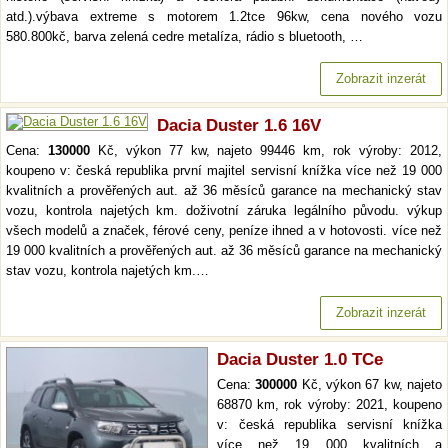
atd.).výbava extreme s motorem 1.2tce 96kw, cena nového vozu
580.800kč, barva zelená cedre metalíza, rádio s bluetooth, …
Zobrazit inzerát
Dacia Duster 1.6 16V
Cena:
130000
Kč, výkon 77 kw, najeto 99446 km, rok výroby: 2012,
koupeno v: česká republika první majitel servisní knížka více než 19 000
kvalitních a prověřených aut. až 36 měsíců garance na mechanický stav
vozu, kontrola najetých km. doživotní záruka legálního původu. výkup
všech modelů a značek, férové ceny, peníze ihned a v hotovosti. více než
19 000 kvalitních a prověřených aut. až 36 měsíců garance na mechanický
stav vozu, kontrola najetých km.…
Zobrazit inzerát
Dacia Duster 1.0 TCe
Cena:
300000
Kč, výkon 67 kw, najeto
68870 km, rok výroby: 2021, koupeno
v: česká republika servisní knížka
více než 19 000 kvalitních a