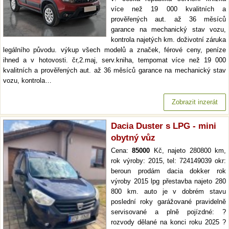
více než 19 000 kvalitních a
prověřených aut. až 36 měsíců
garance na mechanický stav vozu,
kontrola najetých km. doživotní záruka
legálního původu. výkup všech modelů a značek, férové ceny, peníze
ihned a v hotovosti. čr,2.maj, serv.kniha, tempomat více než 19 000
kvalitních a prověřených aut. až 36 měsíců garance na mechanický stav
vozu, kontrola…
Zobrazit inzerát
Dacia Duster s LPG - mini
obytný vůz
Cena:
85000
Kč, najeto 280800 km,
rok výroby: 2015, tel: 724149039 okr:
beroun prodám dacia dokker rok
výroby 2015 lpg přestavba najeto 280
800 km. auto je v dobrém stavu
poslední roky garážované pravidelně
servisované a plně pojízdné: ?
rozvody dělané na konci roku 2025 ?