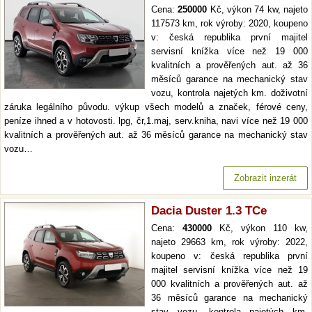
Cena:
250000
Kč, výkon 74 kw, najeto
117573 km, rok výroby: 2020, koupeno
v: česká republika první majitel
servisní knížka více než 19 000
kvalitních a prověřených aut. až 36
měsíců garance na mechanický stav
vozu, kontrola najetých km. doživotní
záruka legálního původu. výkup všech modelů a značek, férové ceny,
peníze ihned a v hotovosti. lpg, čr,1.maj, serv.kniha, navi více než 19 000
kvalitních a prověřených aut. až 36 měsíců garance na mechanický stav
vozu…
Zobrazit inzerát
Dacia Duster 1.3 TCe
Cena:
430000
Kč, výkon 110 kw,
najeto 29663 km, rok výroby: 2022,
koupeno v: česká republika první
majitel servisní knížka více než 19
000 kvalitních a prověřených aut. až
36 měsíců garance na mechanický
stav vozu, kontrola najetých km.