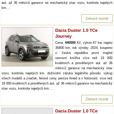
aut. až 36 měsíců garance na mechanický stav vozu, kontrola najetých
km.…
Zobrazit inzerát
Dacia Duster 1.0 TCe
Journey
Cena:
440000
Kč, výkon 67 kw, najeto
36800 km, rok výroby: 2024, koupeno
v: česká republika první majitel
servisní knížka více než 19 000
kvalitních a prověřených aut. až 36
měsíců garance na mechanický stav
vozu, kontrola najetých km. doživotní záruka legálního původu. výkup
všech modelů a značek, férové ceny, peníze ihned a v hotovosti. více než
19 000 kvalitních a prověřených aut. až 36 měsíců garance na mechanický
stav vozu, kontrola najetých km.…
Zobrazit inzerát
Dacia Duster 1.0 TCe