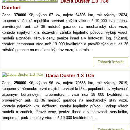
Dacia Duster 1.0 TCe
Comfort
Cena:
370000
Kč, výkon 67 kw, najeto 64503 km, rok výroby: 2024,
koupeno v: česká republika servisní knížka více než 19 000 kvalitních a
prověřených aut. až 36 měsíců garance na mechanický stav vozu,
kontrola najetých km. doživotní záruka legálního původu. výkup všech
modelů a značek, férové ceny, peníze ihned a v hotovosti. lpg, čr,2.maj,
comfort, tempomat více než 19 000 kvalitních a prověřených aut. až 36
měsíců garance na mechanický stav vozu, kontrola…
Zobrazit inzerát
Dacia Duster 1.3 TCe
Cena:
250000
Kč, výkon 96 kw, najeto 79335 km, rok výroby: 2019,
koupeno v: německo první majitel servisní knížka populární suv vybavené
úsporným benzinovým turbomotorem. více než 19 000 kvalitních a
prověřených aut. až 36 měsíců garance na mechanický stav vozu,
kontrola najetých km. doživotní záruka legálního původu. výkup všech
modelů a značek, férové ceny, peníze ihned a v hotovosti. serv.kniha,
tempomat, park. senzory více než 19 000 kvalitních a…
Zobrazit inzerát