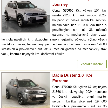
Journey
Cena:
570000
Kč, výkon 104 kw,
najeto 23205 km, rok výroby: 2025,
koupeno v: česká republika servisní
knížka více než 19 000 kvalitních a
prověřených aut. až 36 měsíců
garance na mechanický stav vozu,
kontrola najetých km. doživotní záruka legálního původu. výkup všech
modelů a značek, férové ceny, peníze ihned a v hotovosti. více než 19 000
kvalitních a prověřených aut. až 36 měsíců garance na mechanický stav
vozu, kontrola najetých km. doživotní záruka…
Zobrazit inzerát
Dacia Duster 1.0 TCe
Extreme
Cena:
470000
Kč, výkon 67 kw, najeto
21566 km, rok výroby: 2024, koupeno
v: česká republika první majitel
servisní knížka více než 19 000
kvalitních a prověřených aut. až 36