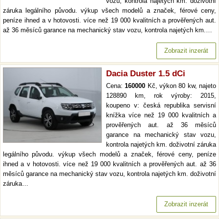
vozu, kontrola najetých km. doživotní
záruka legálního původu. výkup všech modelů a značek, férové ceny,
peníze ihned a v hotovosti. více než 19 000 kvalitních a prověřených aut.
až 36 měsíců garance na mechanický stav vozu, kontrola najetých km.…
Zobrazit inzerát
Dacia Duster 1.5 dCi
Cena:
160000
Kč, výkon 80 kw, najeto
128890 km, rok výroby: 2015,
koupeno v: česká republika servisní
knížka více než 19 000 kvalitních a
prověřených aut. až 36 měsíců
garance na mechanický stav vozu,
kontrola najetých km. doživotní záruka
legálního původu. výkup všech modelů a značek, férové ceny, peníze
ihned a v hotovosti. více než 19 000 kvalitních a prověřených aut. až 36
měsíců garance na mechanický stav vozu, kontrola najetých km. doživotní
záruka…
Zobrazit inzerát