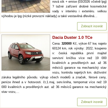
nová stk + emise (03/2026 včetně lpg)
? tažné zařízení drobné kosmetické
vady v interiéru i exteriéru. velkou
výhodou je lpg (nízké provozní náklady) a také vestavěná dřevěná…
Zobrazit inzerát
Dacia Duster 1.0 TCe
Cena:
320000
Kč, výkon 67 kw, najeto
60124 km, rok výroby: 2022, koupeno
v: česká republika první majitel
servisní knížka více než 19 000
kvalitních a prověřených aut. až 36
měsíců garance na mechanický stav
vozu, kontrola najetých km. doživotní
záruka legálního původu. výkup všech modelů a značek, férové ceny,
peníze ihned a v hotovosti. čr,1.maj, serv.kniha, tempomat více než 19
000 kvalitních a prověřených aut. až 36 měsíců garance na mechanický
stav vozu,…
Zobrazit inzerát