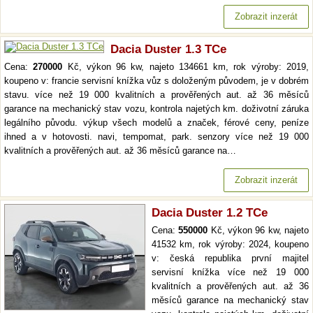
Zobrazit inzerát
Dacia Duster 1.3 TCe
Cena:
270000
Kč, výkon 96 kw, najeto 134661 km, rok výroby: 2019,
koupeno v: francie servisní knížka vůz s doloženým původem, je v dobrém
stavu. více než 19 000 kvalitních a prověřených aut. až 36 měsíců
garance na mechanický stav vozu, kontrola najetých km. doživotní záruka
legálního původu. výkup všech modelů a značek, férové ceny, peníze
ihned a v hotovosti. navi, tempomat, park. senzory více než 19 000
kvalitních a prověřených aut. až 36 měsíců garance na…
Zobrazit inzerát
Dacia Duster 1.2 TCe
Cena:
550000
Kč, výkon 96 kw, najeto
41532 km, rok výroby: 2024, koupeno
v: česká republika první majitel
servisní knížka více než 19 000
kvalitních a prověřených aut. až 36
měsíců garance na mechanický stav