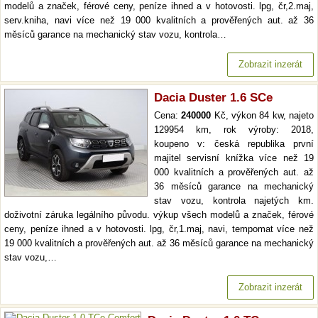
modelů a značek, férové ceny, peníze ihned a v hotovosti. lpg, čr,2.maj,
serv.kniha, navi více než 19 000 kvalitních a prověřených aut. až 36
měsíců garance na mechanický stav vozu, kontrola…
Zobrazit inzerát
Dacia Duster 1.6 SCe
Cena:
240000
Kč, výkon 84 kw, najeto
129954 km, rok výroby: 2018,
koupeno v: česká republika první
majitel servisní knížka více než 19
000 kvalitních a prověřených aut. až
36 měsíců garance na mechanický
stav vozu, kontrola najetých km.
doživotní záruka legálního původu. výkup všech modelů a značek, férové
ceny, peníze ihned a v hotovosti. lpg, čr,1.maj, navi, tempomat více než
19 000 kvalitních a prověřených aut. až 36 měsíců garance na mechanický
stav vozu,…
Zobrazit inzerát