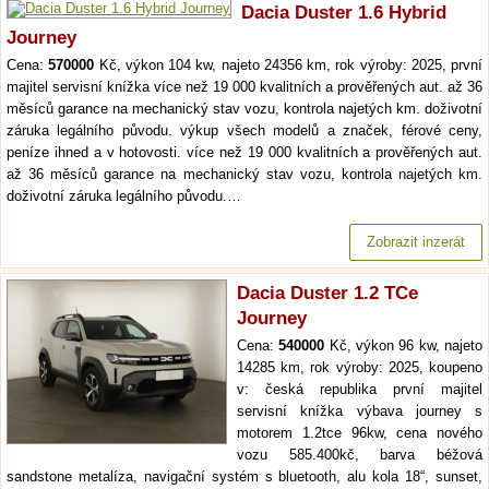
Dacia Duster 1.6 Hybrid
Journey
Cena:
570000
Kč, výkon 104 kw, najeto 24356 km, rok výroby: 2025, první
majitel servisní knížka více než 19 000 kvalitních a prověřených aut. až 36
měsíců garance na mechanický stav vozu, kontrola najetých km. doživotní
záruka legálního původu. výkup všech modelů a značek, férové ceny,
peníze ihned a v hotovosti. více než 19 000 kvalitních a prověřených aut.
až 36 měsíců garance na mechanický stav vozu, kontrola najetých km.
doživotní záruka legálního původu.…
Zobrazit inzerát
Dacia Duster 1.2 TCe
Journey
Cena:
540000
Kč, výkon 96 kw, najeto
14285 km, rok výroby: 2025, koupeno
v: česká republika první majitel
servisní knížka výbava journey s
motorem 1.2tce 96kw, cena nového
vozu 585.400kč, barva béžová
sandstone metalíza, navigační systém s bluetooth, alu kola 18“, sunset,