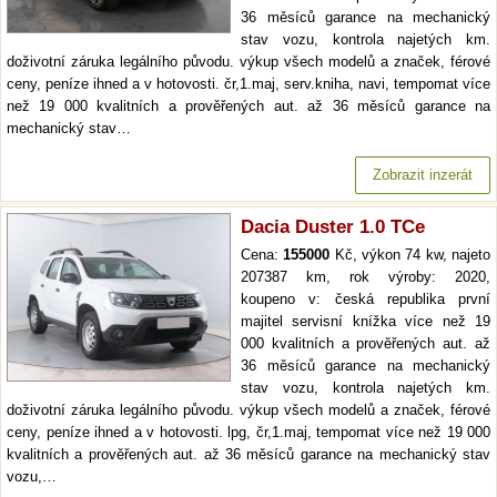
36 měsíců garance na mechanický
stav vozu, kontrola najetých km.
doživotní záruka legálního původu. výkup všech modelů a značek, férové
ceny, peníze ihned a v hotovosti. čr,1.maj, serv.kniha, navi, tempomat více
než 19 000 kvalitních a prověřených aut. až 36 měsíců garance na
mechanický stav…
Zobrazit inzerát
Dacia Duster 1.0 TCe
Cena:
155000
Kč, výkon 74 kw, najeto
207387 km, rok výroby: 2020,
koupeno v: česká republika první
majitel servisní knížka více než 19
000 kvalitních a prověřených aut. až
36 měsíců garance na mechanický
stav vozu, kontrola najetých km.
doživotní záruka legálního původu. výkup všech modelů a značek, férové
ceny, peníze ihned a v hotovosti. lpg, čr,1.maj, tempomat více než 19 000
kvalitních a prověřených aut. až 36 měsíců garance na mechanický stav
vozu,…