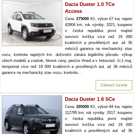
Dacia Duster 1.0 TCe
Access
Cena:
275000
Kč, výkon 67 kw, najeto
42804 km, rok výroby: 2021, koupeno
v: česká republika první majitel
servisní knížka více než 19 000
kvalitních a prověřených aut. až 36
měsíců garance na mechanický stav
vozu, kontrola najetých km. doživotní záruka legálního původu. výkup
všech modelů a značek, férové ceny, peníze ihned a v hotovosti. čr,1.maj,
tempomat více než 19 000 kvalitních a prověřených aut. až 36 měsíců
garance na mechanický stav vozu, kontrola…
Zobrazit inzerát
Dacia Duster 1.6 SCe
Cena:
205000
Kč, výkon 84 kw, najeto
112785 km, rok výroby: 2017, koupeno
v: česká republika první majitel
servisní knížka více než 19 000
kvalitních a prověřených aut. až 36