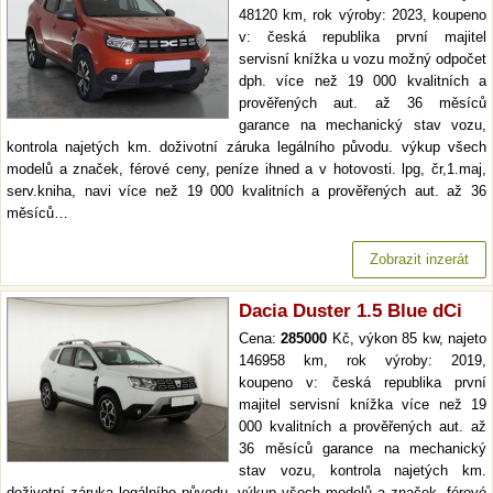
48120 km, rok výroby: 2023, koupeno
v: česká republika první majitel
servisní knížka u vozu možný odpočet
dph. více než 19 000 kvalitních a
prověřených aut. až 36 měsíců
garance na mechanický stav vozu,
kontrola najetých km. doživotní záruka legálního původu. výkup všech
modelů a značek, férové ceny, peníze ihned a v hotovosti. lpg, čr,1.maj,
serv.kniha, navi více než 19 000 kvalitních a prověřených aut. až 36
měsíců…
Zobrazit inzerát
Dacia Duster 1.5 Blue dCi
Cena:
285000
Kč, výkon 85 kw, najeto
146958 km, rok výroby: 2019,
koupeno v: česká republika první
majitel servisní knížka více než 19
000 kvalitních a prověřených aut. až
36 měsíců garance na mechanický
stav vozu, kontrola najetých km.
doživotní záruka legálního původu. výkup všech modelů a značek, férové