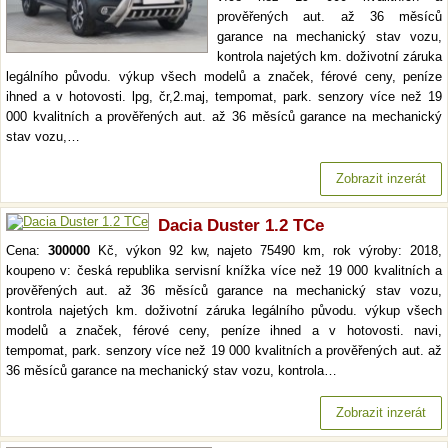
prověřených aut. až 36 měsíců
garance na mechanický stav vozu,
kontrola najetých km. doživotní záruka
legálního původu. výkup všech modelů a značek, férové ceny, peníze
ihned a v hotovosti. lpg, čr,2.maj, tempomat, park. senzory více než 19
000 kvalitních a prověřených aut. až 36 měsíců garance na mechanický
stav vozu,…
Zobrazit inzerát
Dacia Duster 1.2 TCe
Cena:
300000
Kč, výkon 92 kw, najeto 75490 km, rok výroby: 2018,
koupeno v: česká republika servisní knížka více než 19 000 kvalitních a
prověřených aut. až 36 měsíců garance na mechanický stav vozu,
kontrola najetých km. doživotní záruka legálního původu. výkup všech
modelů a značek, férové ceny, peníze ihned a v hotovosti. navi,
tempomat, park. senzory více než 19 000 kvalitních a prověřených aut. až
36 měsíců garance na mechanický stav vozu, kontrola…
Zobrazit inzerát