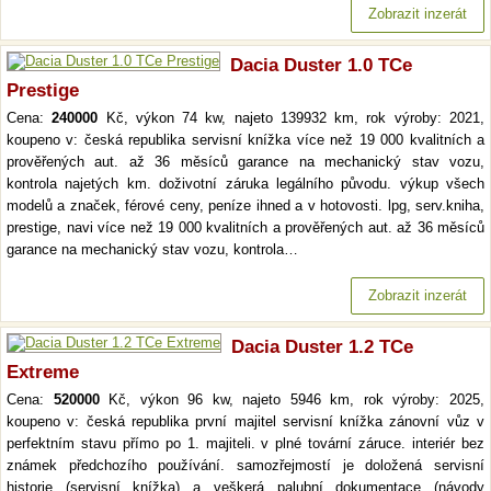
Zobrazit inzerát
Dacia Duster 1.0 TCe
Prestige
Cena:
240000
Kč, výkon 74 kw, najeto 139932 km, rok výroby: 2021,
koupeno v: česká republika servisní knížka více než 19 000 kvalitních a
prověřených aut. až 36 měsíců garance na mechanický stav vozu,
kontrola najetých km. doživotní záruka legálního původu. výkup všech
modelů a značek, férové ceny, peníze ihned a v hotovosti. lpg, serv.kniha,
prestige, navi více než 19 000 kvalitních a prověřených aut. až 36 měsíců
garance na mechanický stav vozu, kontrola…
Zobrazit inzerát
Dacia Duster 1.2 TCe
Extreme
Cena:
520000
Kč, výkon 96 kw, najeto 5946 km, rok výroby: 2025,
koupeno v: česká republika první majitel servisní knížka zánovní vůz v
perfektním stavu přímo po 1. majiteli. v plné tovární záruce. interiér bez
známek předchozího používání. samozřejmostí je doložená servisní
historie (servisní knížka) a veškerá palubní dokumentace (návody