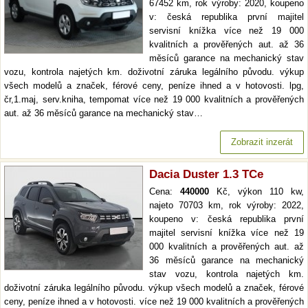
67452 km, rok výroby: 2020, koupeno
v: česká republika první majitel
servisní knížka více než 19 000
kvalitních a prověřených aut. až 36
měsíců garance na mechanický stav
vozu, kontrola najetých km. doživotní záruka legálního původu. výkup
všech modelů a značek, férové ceny, peníze ihned a v hotovosti. lpg,
čr,1.maj, serv.kniha, tempomat více než 19 000 kvalitních a prověřených
aut. až 36 měsíců garance na mechanický stav…
Zobrazit inzerát
Dacia Duster 1.3 TCe
Cena:
440000
Kč, výkon 110 kw,
najeto 70703 km, rok výroby: 2022,
koupeno v: česká republika první
majitel servisní knížka více než 19
000 kvalitních a prověřených aut. až
36 měsíců garance na mechanický
stav vozu, kontrola najetých km.
doživotní záruka legálního původu. výkup všech modelů a značek, férové
ceny, peníze ihned a v hotovosti. více než 19 000 kvalitních a prověřených