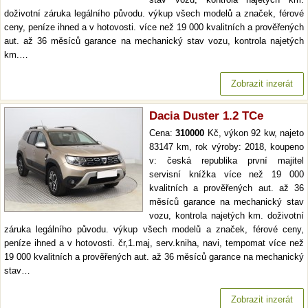
doživotní záruka legálního původu. výkup všech modelů a značek, férové
ceny, peníze ihned a v hotovosti. více než 19 000 kvalitních a prověřených
aut. až 36 měsíců garance na mechanický stav vozu, kontrola najetých
km.…
Zobrazit inzerát
Dacia Duster 1.2 TCe
Cena:
310000
Kč, výkon 92 kw, najeto
83147 km, rok výroby: 2018, koupeno
v: česká republika první majitel
servisní knížka více než 19 000
kvalitních a prověřených aut. až 36
měsíců garance na mechanický stav
vozu, kontrola najetých km. doživotní
záruka legálního původu. výkup všech modelů a značek, férové ceny,
peníze ihned a v hotovosti. čr,1.maj, serv.kniha, navi, tempomat více než
19 000 kvalitních a prověřených aut. až 36 měsíců garance na mechanický
stav…
Zobrazit inzerát