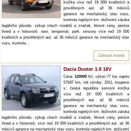
knížka více než 19 000 kvalitních a
prověřených aut. až 36 měsíců
garance na mechanický stav vozu,
kontrola najetých km. doživotní záruka
legálního původu. výkup všech modelů a značek, férové ceny, peníze
ihned a v hotovosti. navi, tempomat, park. senzory více než 19 000
kvalitních a prověřených aut. až 36 měsíců garance na mechanický stav
vozu, kontrola…
Zobrazit inzerát
Dacia Duster 1.6 16V
Cena:
120000
Kč, výkon 77 kw, najeto
57687 km, rok výroby: 2011, koupeno
v: česká republika servisní knížka
více než 19 000 kvalitních a
prověřených aut. až 36 měsíců
garance na mechanický stav vozu,
kontrola najetých km. doživotní záruka
legálního původu. výkup všech modelů a značek, férové ceny, peníze
ihned a v hotovosti. více než 19 000 kvalitních a prověřených aut. až 36
měsíců garance na mechanický stav vozu, kontrola najetých km. doživotní