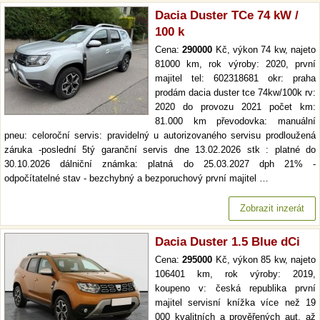
Dacia Duster TCe 74 kW /
100 k
Cena:
290000
Kč, výkon 74 kw, najeto
81000 km, rok výroby: 2020, první
majitel tel: 602318681 okr: praha
prodám dacia duster tce 74kw/100k rv:
2020 do provozu 2021 počet km:
81.000 km převodovka: manuální
pneu: celoroční servis: pravidelný u autorizovaného servisu prodloužená
záruka -poslední 5tý garanční servis dne 13.02.2026 stk : platné do
30.10.2026 dálniční známka: platná do 25.03.2027 dph 21% -
odpočítatelné stav - bezchybný a bezporuchový první majitel …
Zobrazit inzerát
Dacia Duster 1.5 Blue dCi
Cena:
295000
Kč, výkon 85 kw, najeto
106401 km, rok výroby: 2019,
koupeno v: česká republika první
majitel servisní knížka více než 19
000 kvalitních a prověřených aut. až