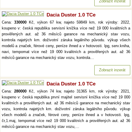
Zobrazit inzerát
Dacia Duster 1.0 TCe
Cena:
330000
Kč, výkon 67 kw, najeto 59849 km, rok výroby: 2022,
koupeno v: česká republika servisní knížka více než 19 000 kvalitních a
prověřených aut. až 36 měsíců garance na mechanický stav vozu,
kontrola najetých km. doživotní záruka legálního původu. výkup všech
modelů a značek, férové ceny, peníze ihned a v hotovosti. lpg, serv.kniha,
navi, tempomat více než 19 000 kvalitních a prověřených aut. až 36
měsíců garance na mechanický stav vozu, kontrola…
Zobrazit inzerát
Dacia Duster 1.0 TCe
Cena:
280000
Kč, výkon 74 kw, najeto 31365 km, rok výroby: 2021,
koupeno v: česká republika první majitel servisní knížka více než 19 000
kvalitních a prověřených aut. až 36 měsíců garance na mechanický stav
vozu, kontrola najetých km. doživotní záruka legálního původu. výkup
všech modelů a značek, férové ceny, peníze ihned a v hotovosti. lpg,
čr,1.maj, tempomat více než 19 000 kvalitních a prověřených aut. až 36
měsíců garance na mechanický stav vozu,…