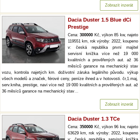
Zobrazit inzerát
Dacia Duster 1.5 Blue dCi
Prestige
Cena:
300000
Kč, výkon 85 kw, najeto
119551 km, rok výroby: 2022, koupeno
v: česká republika první majitel
servisní knížka více než 19 000
kvalitních a prověřených aut. až 36
měsíců garance na mechanický stav
vozu, kontrola najetých km. doživotní záruka legálního původu. výkup
všech modelů a značek, férové ceny, peníze ihned a v hotovosti. čr,1.maj,
serv.kniha, prestige, navi více než 19 000 kvalitních a prověřených aut. až
36 měsíců garance na mechanický stav…
Zobrazit inzerát
Dacia Duster 1.3 TCe
Cena:
350000
Kč, výkon 96 kw, najeto
63629 km, rok výroby: 2022, koupeno
v: česká republika servisní knížka