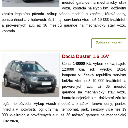
měsíců garance na mechanický stav
vozu, kontrola najetých km. doživotní
záruka legálního původu. výkup všech modelů a značek, férové ceny,
peníze ihned a v hotovosti. čr,1.maj, serv.kniha více než 19 000 kvalitních
a prověřených aut. až 36 měsíců garance na mechanický stav vozu,
kontrola…
Zobrazit inzerát
Dacia Duster 1.6 16V
Cena:
140000
Kč, výkon 77 kw, najeto
123088 km, rok výroby: 2014,
koupeno v: česká republika servisní
knížka více než 19 000 kvalitních a
prověřených aut. až 36 měsíců
garance na mechanický stav vozu,
kontrola najetých km. doživotní záruka
legálního původu. výkup všech modelů a značek, férové ceny, peníze
ihned a v hotovosti. lpg, čr,2.maj, tempomat, park. senzory více než 19
000 kvalitních a prověřených aut. až 36 měsíců garance na mechanický
stav vozu,…