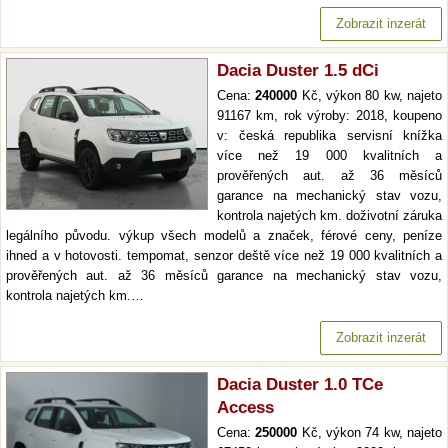
Zobrazit inzerát
Dacia Duster 1.5 dCi
Cena:
240000
Kč, výkon 80 kw, najeto
91167 km, rok výroby: 2018, koupeno
v: česká republika servisní knížka
více než 19 000 kvalitních a
prověřených aut. až 36 měsíců
garance na mechanický stav vozu,
kontrola najetých km. doživotní záruka
legálního původu. výkup všech modelů a značek, férové ceny, peníze
ihned a v hotovosti. tempomat, senzor deště více než 19 000 kvalitních a
prověřených aut. až 36 měsíců garance na mechanický stav vozu,
kontrola najetých km.…
Zobrazit inzerát
Dacia Duster 1.0 TCe
Access
Cena:
250000
Kč, výkon 74 kw, najeto