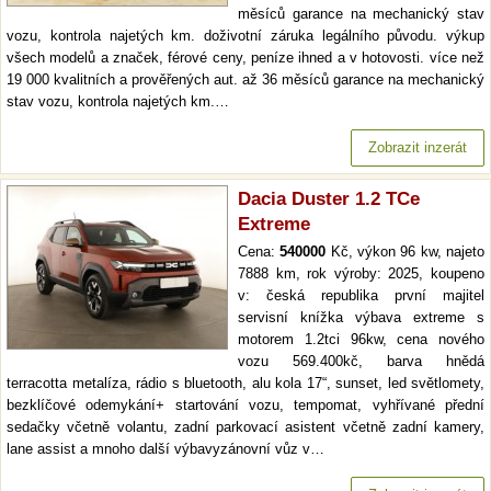
měsíců garance na mechanický stav
vozu, kontrola najetých km. doživotní záruka legálního původu. výkup
všech modelů a značek, férové ceny, peníze ihned a v hotovosti. více než
19 000 kvalitních a prověřených aut. až 36 měsíců garance na mechanický
stav vozu, kontrola najetých km.…
Zobrazit inzerát
Dacia Duster 1.2 TCe
Extreme
Cena:
540000
Kč, výkon 96 kw, najeto
7888 km, rok výroby: 2025, koupeno
v: česká republika první majitel
servisní knížka výbava extreme s
motorem 1.2tci 96kw, cena nového
vozu 569.400kč, barva hnědá
terracotta metalíza, rádio s bluetooth, alu kola 17“, sunset, led světlomety,
bezklíčové odemykání+ startování vozu, tempomat, vyhřívané přední
sedačky včetně volantu, zadní parkovací asistent včetně zadní kamery,
lane assist a mnoho další výbavyzánovní vůz v…