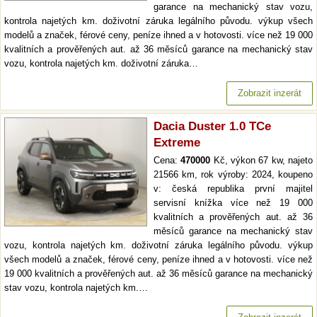
garance na mechanický stav vozu,
kontrola najetých km. doživotní záruka legálního původu. výkup všech
modelů a značek, férové ceny, peníze ihned a v hotovosti. více než 19 000
kvalitních a prověřených aut. až 36 měsíců garance na mechanický stav
vozu, kontrola najetých km. doživotní záruka…
Zobrazit inzerát
Dacia Duster 1.0 TCe
Extreme
Cena:
470000
Kč, výkon 67 kw, najeto
21566 km, rok výroby: 2024, koupeno
v: česká republika první majitel
servisní knížka více než 19 000
kvalitních a prověřených aut. až 36
měsíců garance na mechanický stav
vozu, kontrola najetých km. doživotní záruka legálního původu. výkup
všech modelů a značek, férové ceny, peníze ihned a v hotovosti. více než
19 000 kvalitních a prověřených aut. až 36 měsíců garance na mechanický
stav vozu, kontrola najetých km.…