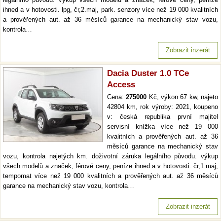
ihned a v hotovosti. lpg, čr,2.maj, park. senzory více než 19 000 kvalitních
a prověřených aut. až 36 měsíců garance na mechanický stav vozu,
kontrola…
Zobrazit inzerát
Dacia Duster 1.0 TCe
Access
Cena:
275000
Kč, výkon 67 kw, najeto
42804 km, rok výroby: 2021, koupeno
v: česká republika první majitel
servisní knížka více než 19 000
kvalitních a prověřených aut. až 36
měsíců garance na mechanický stav
vozu, kontrola najetých km. doživotní záruka legálního původu. výkup
všech modelů a značek, férové ceny, peníze ihned a v hotovosti. čr,1.maj,
tempomat více než 19 000 kvalitních a prověřených aut. až 36 měsíců
garance na mechanický stav vozu, kontrola…
Zobrazit inzerát