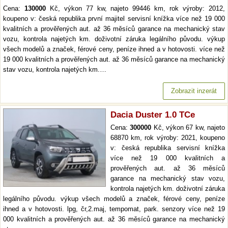
Cena:
130000
Kč, výkon 77 kw, najeto 99446 km, rok výroby: 2012,
koupeno v: česká republika první majitel servisní knížka více než 19 000
kvalitních a prověřených aut. až 36 měsíců garance na mechanický stav
vozu, kontrola najetých km. doživotní záruka legálního původu. výkup
všech modelů a značek, férové ceny, peníze ihned a v hotovosti. více než
19 000 kvalitních a prověřených aut. až 36 měsíců garance na mechanický
stav vozu, kontrola najetých km.…
Zobrazit inzerát
Dacia Duster 1.0 TCe
Cena:
300000
Kč, výkon 67 kw, najeto
68870 km, rok výroby: 2021, koupeno
v: česká republika servisní knížka
více než 19 000 kvalitních a
prověřených aut. až 36 měsíců
garance na mechanický stav vozu,
kontrola najetých km. doživotní záruka
legálního původu. výkup všech modelů a značek, férové ceny, peníze
ihned a v hotovosti. lpg, čr,2.maj, tempomat, park. senzory více než 19
000 kvalitních a prověřených aut. až 36 měsíců garance na mechanický