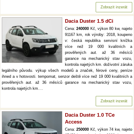
Zobrazit inzerát
Dacia Duster 1.5 dCi
Cena:
240000
Kč, výkon 80 kw, najeto
91167 km, rok výroby: 2018, koupeno
v: česká republika servisní knížka
více než 19 000 kvalitních a
prověřených aut. až 36 měsíců
garance na mechanický stav vozu,
kontrola najetých km. doživotní záruka
legálního původu. výkup všech modelů a značek, férové ceny, peníze
ihned a v hotovosti. tempomat, senzor deště více než 19 000 kvalitních a
prověřených aut. až 36 měsíců garance na mechanický stav vozu,
kontrola najetých km.…
Zobrazit inzerát
Dacia Duster 1.0 TCe
Access
Cena:
250000
Kč, výkon 74 kw, najeto