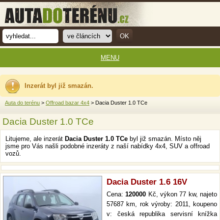
MENU
Inzerát byl již smazán.
Auta do terénu
>
Offroad bazar 4x4
> Dacia Duster 1.0 TCe
Dacia Duster 1.0 TCe
Litujeme, ale inzerát
Dacia Duster 1.0 TCe
byl již smazán. Místo něj
jsme pro Vás našli podobné inzeráty z naší nabídky 4x4, SUV a offroad
vozů.
Dacia Duster 1.6 16V
Cena:
120000
Kč, výkon 77 kw, najeto
57687 km, rok výroby: 2011, koupeno
v: česká republika servisní knížka