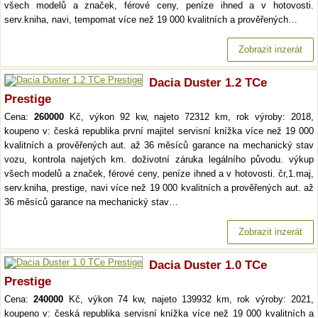
všech modelů a značek, férové ceny, peníze ihned a v hotovosti.
serv.kniha, navi, tempomat více než 19 000 kvalitních a prověřených…
Zobrazit inzerát
Dacia Duster 1.2 TCe
Prestige
Cena:
260000
Kč, výkon 92 kw, najeto 72312 km, rok výroby: 2018,
koupeno v: česká republika první majitel servisní knížka více než 19 000
kvalitních a prověřených aut. až 36 měsíců garance na mechanický stav
vozu, kontrola najetých km. doživotní záruka legálního původu. výkup
všech modelů a značek, férové ceny, peníze ihned a v hotovosti. čr,1.maj,
serv.kniha, prestige, navi více než 19 000 kvalitních a prověřených aut. až
36 měsíců garance na mechanický stav…
Zobrazit inzerát
Dacia Duster 1.0 TCe
Prestige
Cena:
240000
Kč, výkon 74 kw, najeto 139932 km, rok výroby: 2021,
koupeno v: česká republika servisní knížka více než 19 000 kvalitních a