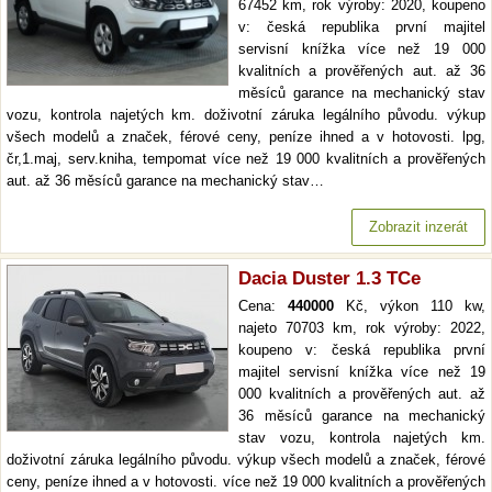
67452 km, rok výroby: 2020, koupeno
v: česká republika první majitel
servisní knížka více než 19 000
kvalitních a prověřených aut. až 36
měsíců garance na mechanický stav
vozu, kontrola najetých km. doživotní záruka legálního původu. výkup
všech modelů a značek, férové ceny, peníze ihned a v hotovosti. lpg,
čr,1.maj, serv.kniha, tempomat více než 19 000 kvalitních a prověřených
aut. až 36 měsíců garance na mechanický stav…
Zobrazit inzerát
Dacia Duster 1.3 TCe
Cena:
440000
Kč, výkon 110 kw,
najeto 70703 km, rok výroby: 2022,
koupeno v: česká republika první
majitel servisní knížka více než 19
000 kvalitních a prověřených aut. až
36 měsíců garance na mechanický
stav vozu, kontrola najetých km.
doživotní záruka legálního původu. výkup všech modelů a značek, férové
ceny, peníze ihned a v hotovosti. více než 19 000 kvalitních a prověřených