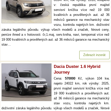
v: česká republika první majitel
servisní knížka více než 19 000
kvalitních a prověřených aut. až 36
měsíců garance na mechanický stav
vozu, kontrola najetých km. doživotní
záruka legálního původu. výkup všech modelů a značek, férové ceny,
peníze ihned a v hotovosti. čr,1.maj, serv.kniha, navi, tempomat více než
19 000 kvalitních a prověřených aut. až 36 měsíců garance na mechanický
stav…
Zobrazit inzerát
Dacia Duster 1.6 Hybrid
Journey
Cena:
570000
Kč, výkon 104 kw,
najeto 24022 km, rok výroby: 2025,
první majitel servisní knížka více než
19 000 kvalitních a prověřených aut.
až 36 měsíců garance na mechanický
stav vozu, kontrola najetých km.
doživotní záruka legálního původu. výkup všech modelů a značek, férové