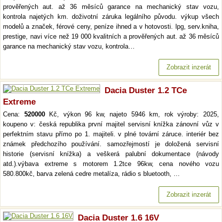
prověřených aut. až 36 měsíců garance na mechanický stav vozu,
kontrola najetých km. doživotní záruka legálního původu. výkup všech
modelů a značek, férové ceny, peníze ihned a v hotovosti. lpg, serv.kniha,
prestige, navi více než 19 000 kvalitních a prověřených aut. až 36 měsíců
garance na mechanický stav vozu, kontrola…
Zobrazit inzerát
Dacia Duster 1.2 TCe
Extreme
Cena:
520000
Kč, výkon 96 kw, najeto 5946 km, rok výroby: 2025,
koupeno v: česká republika první majitel servisní knížka zánovní vůz v
perfektním stavu přímo po 1. majiteli. v plné tovární záruce. interiér bez
známek předchozího používání. samozřejmostí je doložená servisní
historie (servisní knížka) a veškerá palubní dokumentace (návody
atd.).výbava extreme s motorem 1.2tce 96kw, cena nového vozu
580.800kč, barva zelená cedre metalíza, rádio s bluetooth, …
Zobrazit inzerát
Dacia Duster 1.6 16V