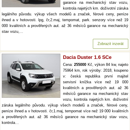
garance na mechanický stav vozu,
kontrola najetých km. doživotní záruka
legálního původu. výkup všech modelů a značek, férové ceny, peníze
ihned a v hotovosti. lpg, čr,2.maj, tempomat, park. senzory více než 19
000 kvalitních a prověřených aut. až 36 měsíců garance na mechanický
stav vozu,…
Zobrazit inzerát
Dacia Duster 1.6 SCe
Cena:
255000
Kč, výkon 84 kw, najeto
75964 km, rok výroby: 2018, koupeno
v: česká republika první majitel
servisní knížka více než 19 000
kvalitních a prověřených aut. až 36
měsíců garance na mechanický stav
vozu, kontrola najetých km. doživotní
záruka legálního původu. výkup všech modelů a značek, férové ceny,
peníze ihned a v hotovosti. čr,1.maj, tempomat více než 19 000 kvalitních
a prověřených aut. až 36 měsíců garance na mechanický stav vozu,
kontrola…