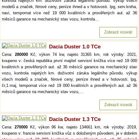
kontrola najetých km. doživotní záruka legálního původu. výkup všech
modelů a značek, férové ceny, peníze ihned a v hotovosti. lpg, serv.kniha,
navi, tempomat více než 19 000 kvalitních a prověřených aut. až 36
měsíců garance na mechanický stav vozu, kontrola…
Zobrazit inzerát
Dacia Duster 1.0 TCe
Cena:
280000
Kč, výkon 74 kw, najeto 31365 km, rok výroby: 2021,
koupeno v: česká republika první majitel servisní knížka více než 19 000
kvalitních a prověřených aut. až 36 měsíců garance na mechanický stav
vozu, kontrola najetých km. doživotní záruka legálního původu. výkup
všech modelů a značek, férové ceny, peníze ihned a v hotovosti. lpg,
čr,1.maj, tempomat více než 19 000 kvalitních a prověřených aut. až 36
měsíců garance na mechanický stav vozu,…
Zobrazit inzerát
Dacia Duster 1.3 TCe
Cena:
270000
Kč, výkon 96 kw, najeto 134661 km, rok výroby: 2019,
koupeno v: francie servisní knížka vůz s doloženým původem, je v dobrém