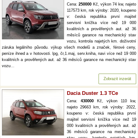
Cena:
250000
Kč, výkon 74 kw, najeto
117573 km, rok výroby: 2020, koupeno
v: česká republika první majitel
servisní knížka více než 19 000
kvalitních a prověřených aut. až 36
měsíců garance na mechanický stav
vozu, kontrola najetých km. doživotní
záruka legálního původu. výkup všech modelů a značek, férové ceny,
peníze ihned a v hotovosti. lpg, čr,1.maj, serv.kniha, navi více než 19 000
kvalitních a prověřených aut. až 36 měsíců garance na mechanický stav
vozu…
Zobrazit inzerát
Dacia Duster 1.3 TCe
Cena:
430000
Kč, výkon 110 kw,
najeto 29663 km, rok výroby: 2022,
koupeno v: česká republika první
majitel servisní knížka více než 19
000 kvalitních a prověřených aut. až
36 měsíců garance na mechanický
stav vozu, kontrola najetých km.