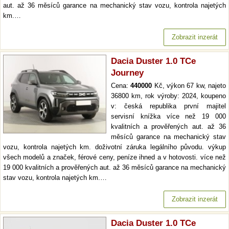
aut. až 36 měsíců garance na mechanický stav vozu, kontrola najetých
km.…
Zobrazit inzerát
Dacia Duster 1.0 TCe
Journey
Cena:
440000
Kč, výkon 67 kw, najeto
36800 km, rok výroby: 2024, koupeno
v: česká republika první majitel
servisní knížka více než 19 000
kvalitních a prověřených aut. až 36
měsíců garance na mechanický stav
vozu, kontrola najetých km. doživotní záruka legálního původu. výkup
všech modelů a značek, férové ceny, peníze ihned a v hotovosti. více než
19 000 kvalitních a prověřených aut. až 36 měsíců garance na mechanický
stav vozu, kontrola najetých km.…
Zobrazit inzerát
Dacia Duster 1.0 TCe