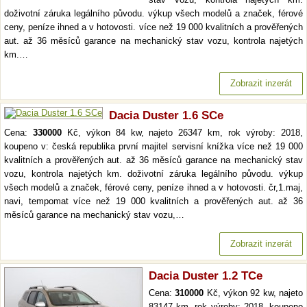
doživotní záruka legálního původu. výkup všech modelů a značek, férové
ceny, peníze ihned a v hotovosti. více než 19 000 kvalitních a prověřených
aut. až 36 měsíců garance na mechanický stav vozu, kontrola najetých
km.…
Zobrazit inzerát
Dacia Duster 1.6 SCe
Cena:
330000
Kč, výkon 84 kw, najeto 26347 km, rok výroby: 2018,
koupeno v: česká republika první majitel servisní knížka více než 19 000
kvalitních a prověřených aut. až 36 měsíců garance na mechanický stav
vozu, kontrola najetých km. doživotní záruka legálního původu. výkup
všech modelů a značek, férové ceny, peníze ihned a v hotovosti. čr,1.maj,
navi, tempomat více než 19 000 kvalitních a prověřených aut. až 36
měsíců garance na mechanický stav vozu,…
Zobrazit inzerát
Dacia Duster 1.2 TCe
Cena:
310000
Kč, výkon 92 kw, najeto
83147 km, rok výroby: 2018, koupeno