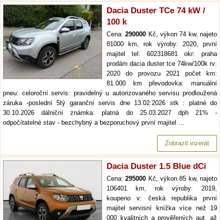
Dacia Duster TCe 74 kW /
100 k
Cena:
290000
Kč, výkon 74 kw, najeto
81000 km, rok výroby: 2020, první
majitel tel: 602318681 okr: praha
prodám dacia duster tce 74kw/100k rv:
2020 do provozu 2021 počet km:
81.000 km převodovka: manuální
pneu: celoroční servis: pravidelný u autorizovaného servisu prodloužená
záruka -poslední 5tý garanční servis dne 13.02.2026 stk : platné do
30.10.2026 dálniční známka: platná do 25.03.2027 dph 21% -
odpočítatelné stav - bezchybný a bezporuchový první majitel …
Zobrazit inzerát
Dacia Duster 1.5 Blue dCi
Cena:
295000
Kč, výkon 85 kw, najeto
106401 km, rok výroby: 2019,
koupeno v: česká republika první
majitel servisní knížka více než 19
000 kvalitních a prověřených aut. až