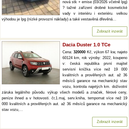
nová stk + emise (03/2026 včetně lpg)
? tažné zařízení drobné kosmetické
vady v interiéru i exteriéru. velkou
výhodou je lpg (nízké provozní náklady) a také vestavěná dřevěná…
Zobrazit inzerát
Dacia Duster 1.0 TCe
Cena:
320000
Kč, výkon 67 kw, najeto
60124 km, rok výroby: 2022, koupeno
v: česká republika první majitel
servisní knížka více než 19 000
kvalitních a prověřených aut. až 36
měsíců garance na mechanický stav
vozu, kontrola najetých km. doživotní
záruka legálního původu. výkup všech modelů a značek, férové ceny,
peníze ihned a v hotovosti. čr,1.maj, serv.kniha, tempomat více než 19
000 kvalitních a prověřených aut. až 36 měsíců garance na mechanický
stav vozu,…
Zobrazit inzerát