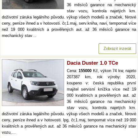
36 měsíců garance na mechanický
stav vozu, kontrola najetých km.
doživotní záruka legálního původu. výkup všech modelů a značek, férové
ceny, peníze ihned a v hotovosti. čr,1.maj, serv.kniha, navi, tempomat více
než 19 000 kvalitních a prověřených aut. až 36 měsíců garance na
mechanický stav…
Zobrazit inzerát
Dacia Duster 1.0 TCe
Cena:
155000
Kč, výkon 74 kw, najeto
207387 km, rok výroby: 2020,
koupeno v: česká republika první
majitel servisní knížka více než 19
000 kvalitních a prověřených aut. až
36 měsíců garance na mechanický
stav vozu, kontrola najetých km.
doživotní záruka legálního původu. výkup všech modelů a značek, férové
ceny, peníze ihned a v hotovosti. lpg, čr,1.maj, tempomat více než 19 000
kvalitních a prověřených aut. až 36 měsíců garance na mechanický stav
vozu,…