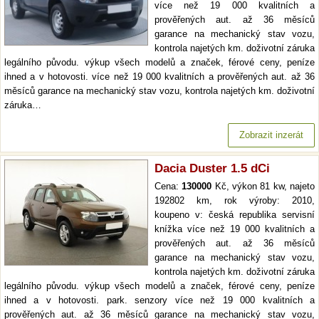
více než 19 000 kvalitních a
prověřených aut. až 36 měsíců
garance na mechanický stav vozu,
kontrola najetých km. doživotní záruka
legálního původu. výkup všech modelů a značek, férové ceny, peníze
ihned a v hotovosti. více než 19 000 kvalitních a prověřených aut. až 36
měsíců garance na mechanický stav vozu, kontrola najetých km. doživotní
záruka…
Zobrazit inzerát
Dacia Duster 1.5 dCi
Cena:
130000
Kč, výkon 81 kw, najeto
192802 km, rok výroby: 2010,
koupeno v: česká republika servisní
knížka více než 19 000 kvalitních a
prověřených aut. až 36 měsíců
garance na mechanický stav vozu,
kontrola najetých km. doživotní záruka
legálního původu. výkup všech modelů a značek, férové ceny, peníze
ihned a v hotovosti. park. senzory více než 19 000 kvalitních a
prověřených aut. až 36 měsíců garance na mechanický stav vozu,