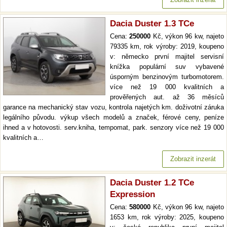
Dacia Duster 1.3 TCe
Cena:
250000
Kč, výkon 96 kw, najeto
79335 km, rok výroby: 2019, koupeno
v: německo první majitel servisní
knížka populární suv vybavené
úsporným benzinovým turbomotorem.
více než 19 000 kvalitních a
prověřených aut. až 36 měsíců
garance na mechanický stav vozu, kontrola najetých km. doživotní záruka
legálního původu. výkup všech modelů a značek, férové ceny, peníze
ihned a v hotovosti. serv.kniha, tempomat, park. senzory více než 19 000
kvalitních a…
Zobrazit inzerát
Dacia Duster 1.2 TCe
Expression
Cena:
580000
Kč, výkon 96 kw, najeto
1653 km, rok výroby: 2025, koupeno