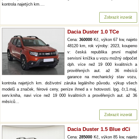
kontrola najetých km.…
Zobrazit inzerát
Dacia Duster 1.0 TCe
Cena:
360000
Kč, výkon 67 kw, najeto
48120 km, rok výroby: 2023, koupeno
v: česká republika první majitel
servisní knížka u vozu možný odpočet
dph. více než 19 000 kvalitních a
prověřených aut. až 36 měsíců
garance na mechanický stav vozu,
kontrola najetých km. doživotní záruka legálního původu. výkup všech
modelů a značek, férové ceny, peníze ihned a v hotovosti. lpg, čr,1.maj,
serv.kniha, navi více než 19 000 kvalitních a prověřených aut. až 36
měsíců…
Zobrazit inzerát
Dacia Duster 1.5 Blue dCi
Cena:
285000
Kč, výkon 85 kw, najeto