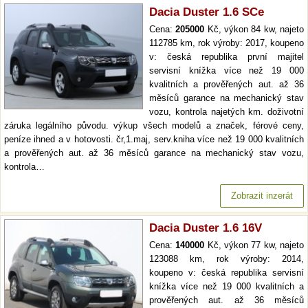
Dacia Duster 1.6 SCe
Cena:
205000
Kč, výkon 84 kw, najeto
112785 km, rok výroby: 2017, koupeno
v: česká republika první majitel
servisní knížka více než 19 000
kvalitních a prověřených aut. až 36
měsíců garance na mechanický stav
vozu, kontrola najetých km. doživotní
záruka legálního původu. výkup všech modelů a značek, férové ceny,
peníze ihned a v hotovosti. čr,1.maj, serv.kniha více než 19 000 kvalitních
a prověřených aut. až 36 měsíců garance na mechanický stav vozu,
kontrola…
Zobrazit inzerát
Dacia Duster 1.6 16V
Cena:
140000
Kč, výkon 77 kw, najeto
123088 km, rok výroby: 2014,
koupeno v: česká republika servisní
knížka více než 19 000 kvalitních a
prověřených aut. až 36 měsíců