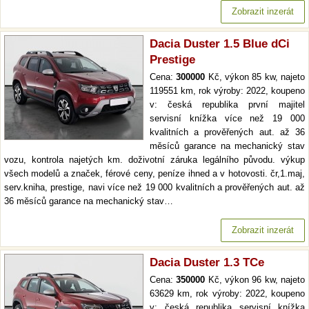
Zobrazit inzerát
Dacia Duster 1.5 Blue dCi
Prestige
Cena:
300000
Kč, výkon 85 kw, najeto
119551 km, rok výroby: 2022, koupeno
v: česká republika první majitel
servisní knížka více než 19 000
kvalitních a prověřených aut. až 36
měsíců garance na mechanický stav
vozu, kontrola najetých km. doživotní záruka legálního původu. výkup
všech modelů a značek, férové ceny, peníze ihned a v hotovosti. čr,1.maj,
serv.kniha, prestige, navi více než 19 000 kvalitních a prověřených aut. až
36 měsíců garance na mechanický stav…
Zobrazit inzerát
Dacia Duster 1.3 TCe
Cena:
350000
Kč, výkon 96 kw, najeto
63629 km, rok výroby: 2022, koupeno
v: česká republika servisní knížka