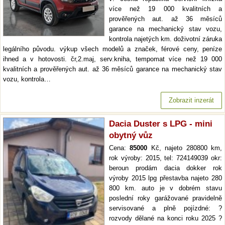
více než 19 000 kvalitních a
prověřených aut. až 36 měsíců
garance na mechanický stav vozu,
kontrola najetých km. doživotní záruka
legálního původu. výkup všech modelů a značek, férové ceny, peníze
ihned a v hotovosti. čr,2.maj, serv.kniha, tempomat více než 19 000
kvalitních a prověřených aut. až 36 měsíců garance na mechanický stav
vozu, kontrola…
Zobrazit inzerát
Dacia Duster s LPG - mini
obytný vůz
Cena:
85000
Kč, najeto 280800 km,
rok výroby: 2015, tel: 724149039 okr:
beroun prodám dacia dokker rok
výroby 2015 lpg přestavba najeto 280
800 km. auto je v dobrém stavu
poslední roky garážované pravidelně
servisované a plně pojízdné: ?
rozvody dělané na konci roku 2025 ?