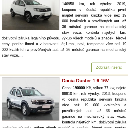
146958 km, rok výroby: 2019,
koupeno v: česká republika první
majitel servisní knížka více než 19
000 kvalitních a prověřených aut. až
36 měsíců garance na mechanický
stav vozu, kontrola najetých km.
doživotní záruka legálního původu. výkup všech modelů a značek, férové
ceny, peníze ihned a v hotovosti. čr,1.maj, navi, tempomat více než 19
000 kvalitních a prověřených aut. až 36 měsíců garance na mechanický
stav vozu,…
Zobrazit inzerát
Dacia Duster 1.6 16V
Cena:
190000
Kč, výkon 77 kw, najeto
88810 km, rok výroby: 2013, koupeno
v: česká republika servisní knížka
více než 19 000 kvalitních a
prověřených aut. až 36 měsíců
garance na mechanický stav vozu,
kontrola najetých km. doživotní záruka
legálního původu. výkup všech modelů a značek, férové ceny, peníze