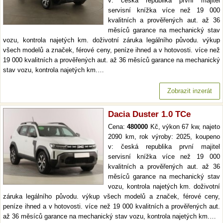
v: česká republika první majitel
servisní knížka více než 19 000
kvalitních a prověřených aut. až 36
měsíců garance na mechanický stav
vozu, kontrola najetých km. doživotní záruka legálního původu. výkup
všech modelů a značek, férové ceny, peníze ihned a v hotovosti. více než
19 000 kvalitních a prověřených aut. až 36 měsíců garance na mechanický
stav vozu, kontrola najetých km.…
Zobrazit inzerát
Dacia Duster 1.0 TCe
Cena:
480000
Kč, výkon 67 kw, najeto
2090 km, rok výroby: 2025, koupeno
v: česká republika první majitel
servisní knížka více než 19 000
kvalitních a prověřených aut. až 36
měsíců garance na mechanický stav
vozu, kontrola najetých km. doživotní
záruka legálního původu. výkup všech modelů a značek, férové ceny,
peníze ihned a v hotovosti. více než 19 000 kvalitních a prověřených aut.
až 36 měsíců garance na mechanický stav vozu, kontrola najetých km.…