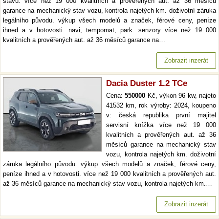
stavu. více než 19 000 kvalitních a prověřených aut. až 36 měsíců
garance na mechanický stav vozu, kontrola najetých km. doživotní záruka
legálního původu. výkup všech modelů a značek, férové ceny, peníze
ihned a v hotovosti. navi, tempomat, park. senzory více než 19 000
kvalitních a prověřených aut. až 36 měsíců garance na…
Zobrazit inzerát
Dacia Duster 1.2 TCe
Cena:
550000
Kč, výkon 96 kw, najeto
41532 km, rok výroby: 2024, koupeno
v: česká republika první majitel
servisní knížka více než 19 000
kvalitních a prověřených aut. až 36
měsíců garance na mechanický stav
vozu, kontrola najetých km. doživotní
záruka legálního původu. výkup všech modelů a značek, férové ceny,
peníze ihned a v hotovosti. více než 19 000 kvalitních a prověřených aut.
až 36 měsíců garance na mechanický stav vozu, kontrola najetých km.…
Zobrazit inzerát