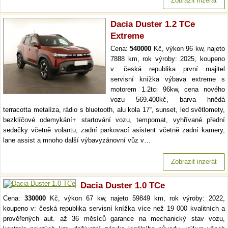
Zobrazit inzerát
Dacia Duster 1.2 TCe
Extreme
Cena:
540000
Kč, výkon 96 kw, najeto
7888 km, rok výroby: 2025, koupeno
v: česká republika první majitel
servisní knížka výbava extreme s
motorem 1.2tci 96kw, cena nového
vozu 569.400kč, barva hnědá
terracotta metalíza, rádio s bluetooth, alu kola 17“, sunset, led světlomety,
bezklíčové odemykání+ startování vozu, tempomat, vyhřívané přední
sedačky včetně volantu, zadní parkovací asistent včetně zadní kamery,
lane assist a mnoho další výbavyzánovní vůz v…
Zobrazit inzerát
Dacia Duster 1.0 TCe
Cena:
330000
Kč, výkon 67 kw, najeto 59849 km, rok výroby: 2022,
koupeno v: česká republika servisní knížka více než 19 000 kvalitních a
prověřených aut. až 36 měsíců garance na mechanický stav vozu,