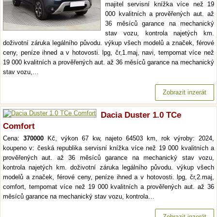
majitel servisní knížka více než 19
000 kvalitních a prověřených aut. až
36 měsíců garance na mechanický
stav vozu, kontrola najetých km.
doživotní záruka legálního původu. výkup všech modelů a značek, férové
ceny, peníze ihned a v hotovosti. lpg, čr,1.maj, navi, tempomat více než
19 000 kvalitních a prověřených aut. až 36 měsíců garance na mechanický
stav vozu,…
Zobrazit inzerát
Dacia Duster 1.0 TCe
Comfort
Cena:
370000
Kč, výkon 67 kw, najeto 64503 km, rok výroby: 2024,
koupeno v: česká republika servisní knížka více než 19 000 kvalitních a
prověřených aut. až 36 měsíců garance na mechanický stav vozu,
kontrola najetých km. doživotní záruka legálního původu. výkup všech
modelů a značek, férové ceny, peníze ihned a v hotovosti. lpg, čr,2.maj,
comfort, tempomat více než 19 000 kvalitních a prověřených aut. až 36
měsíců garance na mechanický stav vozu, kontrola…
Zobrazit inzerát