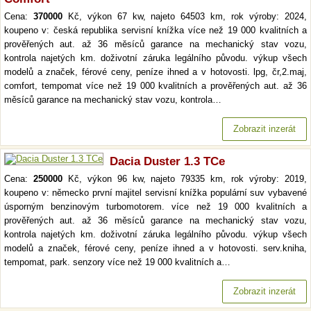
Cena:
370000
Kč, výkon 67 kw, najeto 64503 km, rok výroby: 2024,
koupeno v: česká republika servisní knížka více než 19 000 kvalitních a
prověřených aut. až 36 měsíců garance na mechanický stav vozu,
kontrola najetých km. doživotní záruka legálního původu. výkup všech
modelů a značek, férové ceny, peníze ihned a v hotovosti. lpg, čr,2.maj,
comfort, tempomat více než 19 000 kvalitních a prověřených aut. až 36
měsíců garance na mechanický stav vozu, kontrola…
Zobrazit inzerát
Dacia Duster 1.3 TCe
Cena:
250000
Kč, výkon 96 kw, najeto 79335 km, rok výroby: 2019,
koupeno v: německo první majitel servisní knížka populární suv vybavené
úsporným benzinovým turbomotorem. více než 19 000 kvalitních a
prověřených aut. až 36 měsíců garance na mechanický stav vozu,
kontrola najetých km. doživotní záruka legálního původu. výkup všech
modelů a značek, férové ceny, peníze ihned a v hotovosti. serv.kniha,
tempomat, park. senzory více než 19 000 kvalitních a…
Zobrazit inzerát