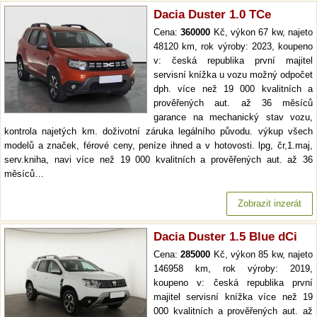
Dacia Duster 1.0 TCe
Cena:
360000
Kč, výkon 67 kw, najeto
48120 km, rok výroby: 2023, koupeno
v: česká republika první majitel
servisní knížka u vozu možný odpočet
dph. více než 19 000 kvalitních a
prověřených aut. až 36 měsíců
garance na mechanický stav vozu,
kontrola najetých km. doživotní záruka legálního původu. výkup všech
modelů a značek, férové ceny, peníze ihned a v hotovosti. lpg, čr,1.maj,
serv.kniha, navi více než 19 000 kvalitních a prověřených aut. až 36
měsíců…
Zobrazit inzerát
Dacia Duster 1.5 Blue dCi
Cena:
285000
Kč, výkon 85 kw, najeto
146958 km, rok výroby: 2019,
koupeno v: česká republika první
majitel servisní knížka více než 19
000 kvalitních a prověřených aut. až