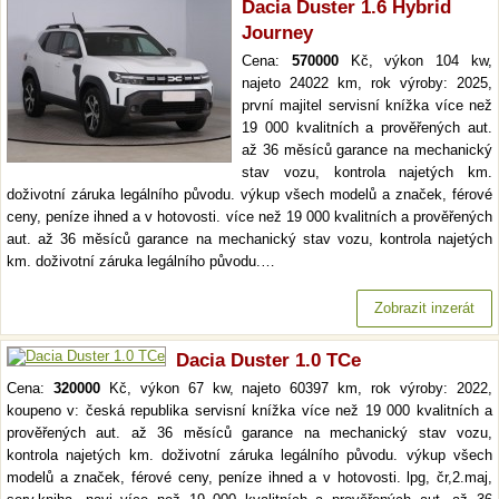
Dacia Duster 1.6 Hybrid
Journey
Cena:
570000
Kč, výkon 104 kw,
najeto 24022 km, rok výroby: 2025,
první majitel servisní knížka více než
19 000 kvalitních a prověřených aut.
až 36 měsíců garance na mechanický
stav vozu, kontrola najetých km.
doživotní záruka legálního původu. výkup všech modelů a značek, férové
ceny, peníze ihned a v hotovosti. více než 19 000 kvalitních a prověřených
aut. až 36 měsíců garance na mechanický stav vozu, kontrola najetých
km. doživotní záruka legálního původu.…
Zobrazit inzerát
Dacia Duster 1.0 TCe
Cena:
320000
Kč, výkon 67 kw, najeto 60397 km, rok výroby: 2022,
koupeno v: česká republika servisní knížka více než 19 000 kvalitních a
prověřených aut. až 36 měsíců garance na mechanický stav vozu,
kontrola najetých km. doživotní záruka legálního původu. výkup všech
modelů a značek, férové ceny, peníze ihned a v hotovosti. lpg, čr,2.maj,