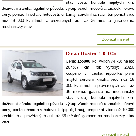
stav vozu, kontrola najetých km.
doživotní záruka legálního původu. výkup všech modelů a značek, férové
ceny, peníze ihned a v hotovosti. čr,1.maj, serv.kniha, navi, tempomat více
než 19 000 kvalitních a prověřených aut. až 36 měsíců garance na
mechanický stav…
Zobrazit inzerát
Dacia Duster 1.0 TCe
Cena:
155000
Kč, výkon 74 kw, najeto
207387 km, rok výroby: 2020,
koupeno v: česká republika první
majitel servisní knížka více než 19
000 kvalitních a prověřených aut. až
36 měsíců garance na mechanický
stav vozu, kontrola najetých km.
doživotní záruka legálního původu. výkup všech modelů a značek, férové
ceny, peníze ihned a v hotovosti. lpg, čr,1.maj, tempomat více než 19 000
kvalitních a prověřených aut. až 36 měsíců garance na mechanický stav
vozu,…
Zobrazit inzerát