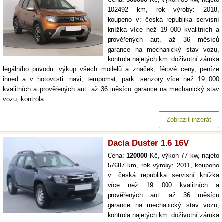
102492 km, rok výroby: 2018,
koupeno v: česká republika servisní
knížka více než 19 000 kvalitních a
prověřených aut. až 36 měsíců
garance na mechanický stav vozu,
kontrola najetých km. doživotní záruka
legálního původu. výkup všech modelů a značek, férové ceny, peníze
ihned a v hotovosti. navi, tempomat, park. senzory více než 19 000
kvalitních a prověřených aut. až 36 měsíců garance na mechanický stav
vozu, kontrola…
Zobrazit inzerát
Dacia Duster 1.6 16V
Cena:
120000
Kč, výkon 77 kw, najeto
57687 km, rok výroby: 2011, koupeno
v: česká republika servisní knížka
více než 19 000 kvalitních a
prověřených aut. až 36 měsíců
garance na mechanický stav vozu,
kontrola najetých km. doživotní záruka