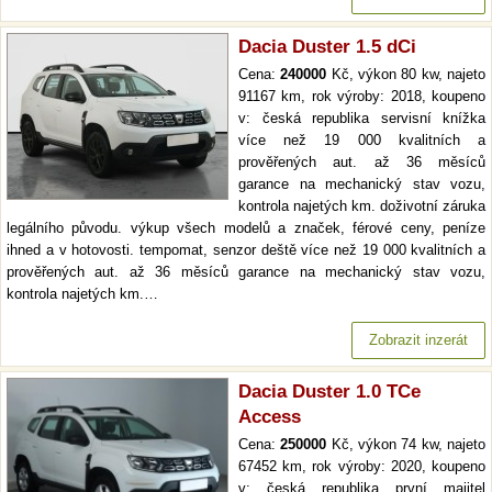
Dacia Duster 1.5 dCi
Cena:
240000
Kč, výkon 80 kw, najeto
91167 km, rok výroby: 2018, koupeno
v: česká republika servisní knížka
více než 19 000 kvalitních a
prověřených aut. až 36 měsíců
garance na mechanický stav vozu,
kontrola najetých km. doživotní záruka
legálního původu. výkup všech modelů a značek, férové ceny, peníze
ihned a v hotovosti. tempomat, senzor deště více než 19 000 kvalitních a
prověřených aut. až 36 měsíců garance na mechanický stav vozu,
kontrola najetých km.…
Zobrazit inzerát
Dacia Duster 1.0 TCe
Access
Cena:
250000
Kč, výkon 74 kw, najeto
67452 km, rok výroby: 2020, koupeno
v: česká republika první majitel