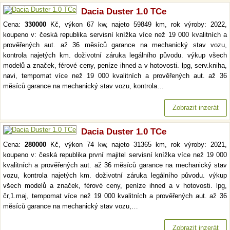
Dacia Duster 1.0 TCe
Cena:
330000
Kč, výkon 67 kw, najeto 59849 km, rok výroby: 2022,
koupeno v: česká republika servisní knížka více než 19 000 kvalitních a
prověřených aut. až 36 měsíců garance na mechanický stav vozu,
kontrola najetých km. doživotní záruka legálního původu. výkup všech
modelů a značek, férové ceny, peníze ihned a v hotovosti. lpg, serv.kniha,
navi, tempomat více než 19 000 kvalitních a prověřených aut. až 36
měsíců garance na mechanický stav vozu, kontrola…
Zobrazit inzerát
Dacia Duster 1.0 TCe
Cena:
280000
Kč, výkon 74 kw, najeto 31365 km, rok výroby: 2021,
koupeno v: česká republika první majitel servisní knížka více než 19 000
kvalitních a prověřených aut. až 36 měsíců garance na mechanický stav
vozu, kontrola najetých km. doživotní záruka legálního původu. výkup
všech modelů a značek, férové ceny, peníze ihned a v hotovosti. lpg,
čr,1.maj, tempomat více než 19 000 kvalitních a prověřených aut. až 36
měsíců garance na mechanický stav vozu,…
Zobrazit inzerát