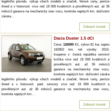
legálního původu. výkup všech modelů a značek, férové ceny, peníze
ihned a v hotovosti. více než 19 000 kvalitních a prověřených aut. až 36
měsíců garance na mechanický stav vozu, kontrola najetých km. doživotní
záruka…
Zobrazit inzerát
Dacia Duster 1.5 dCi
Cena:
126000
Kč, výkon 81 kw, najeto
192802 km, rok výroby: 2010,
koupeno v: česká republika servisní
knížka více než 19 000 kvalitních a
prověřených aut. až 36 měsíců
garance na mechanický stav vozu,
kontrola najetých km. doživotní záruka
legálního původu. výkup všech modelů a značek, férové ceny, peníze
ihned a v hotovosti. park. senzory více než 19 000 kvalitních a
prověřených aut. až 36 měsíců garance na mechanický stav vozu,
kontrola najetých km.…
Zobrazit inzerát