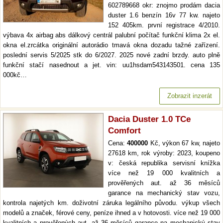
602789668 okr: znojmo prodám dacia
duster 1.6 benzín 16v 77 kw. najeto
152 405km. první registrace 4/2010.
výbava 4x airbag abs dálkový centrál palubní počítač funkční klima 2x el.
okna el.zrcátka originální autorádio tmavá okna dozadu tažné zařízení.
poslední servis 5/2025 stk do 6/2027. 2025 nové zadní brzdy. auto plně
funkční stačí nasednout a jet. vin: uu1hsdam543143501. cena 135
000kč…
Zobrazit inzerát
Dacia Duster 1.0 TCe
Comfort
Cena:
400000
Kč, výkon 67 kw, najeto
27618 km, rok výroby: 2023, koupeno
v: česká republika servisní knížka
více než 19 000 kvalitních a
prověřených aut. až 36 měsíců
garance na mechanický stav vozu,
kontrola najetých km. doživotní záruka legálního původu. výkup všech
modelů a značek, férové ceny, peníze ihned a v hotovosti. více než 19 000
kvalitních a prověřených aut. až 36 měsíců garance na mechanický stav