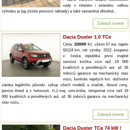
vady v interiéru i exteriéru. velkou
výhodou je lpg (nízké provozní náklady) a také vestavěná dřevěná…
Zobrazit inzerát
Dacia Duster 1.0 TCe
Cena:
320000
Kč, výkon 67 kw, najeto
60124 km, rok výroby: 2022, koupeno
v: česká republika první majitel
servisní knížka více než 19 000
kvalitních a prověřených aut. až 36
měsíců garance na mechanický stav
vozu, kontrola najetých km. doživotní
záruka legálního původu. výkup všech modelů a značek, férové ceny,
peníze ihned a v hotovosti. čr,1.maj, serv.kniha, tempomat více než 19
000 kvalitních a prověřených aut. až 36 měsíců garance na mechanický
stav vozu,…
Zobrazit inzerát
Dacia Duster TCe 74 kW /