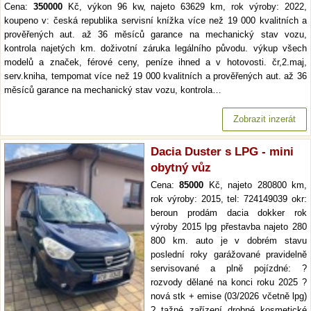
Cena:
350000
Kč, výkon 96 kw, najeto 63629 km, rok výroby: 2022,
koupeno v: česká republika servisní knížka více než 19 000 kvalitních a
prověřených aut. až 36 měsíců garance na mechanický stav vozu,
kontrola najetých km. doživotní záruka legálního původu. výkup všech
modelů a značek, férové ceny, peníze ihned a v hotovosti. čr,2.maj,
serv.kniha, tempomat více než 19 000 kvalitních a prověřených aut. až 36
měsíců garance na mechanický stav vozu, kontrola…
Zobrazit inzerát
Dacia Duster s LPG - mini
obytný vůz
Cena:
85000
Kč, najeto 280800 km,
rok výroby: 2015, tel: 724149039 okr:
beroun prodám dacia dokker rok
výroby 2015 lpg přestavba najeto 280
800 km. auto je v dobrém stavu
poslední roky garážované pravidelně
servisované a plně pojízdné: ?
rozvody dělané na konci roku 2025 ?
nová stk + emise (03/2026 včetně lpg)
? tažné zařízení drobné kosmetické