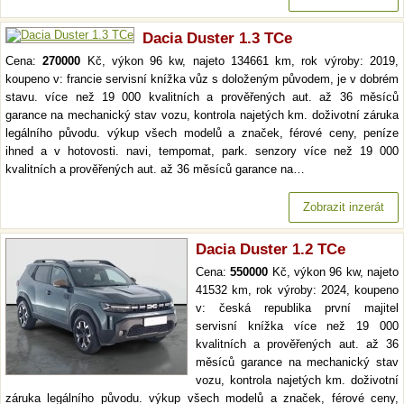
Dacia Duster 1.3 TCe
Cena:
270000
Kč, výkon 96 kw, najeto 134661 km, rok výroby: 2019,
koupeno v: francie servisní knížka vůz s doloženým původem, je v dobrém
stavu. více než 19 000 kvalitních a prověřených aut. až 36 měsíců
garance na mechanický stav vozu, kontrola najetých km. doživotní záruka
legálního původu. výkup všech modelů a značek, férové ceny, peníze
ihned a v hotovosti. navi, tempomat, park. senzory více než 19 000
kvalitních a prověřených aut. až 36 měsíců garance na…
Zobrazit inzerát
Dacia Duster 1.2 TCe
Cena:
550000
Kč, výkon 96 kw, najeto
41532 km, rok výroby: 2024, koupeno
v: česká republika první majitel
servisní knížka více než 19 000
kvalitních a prověřených aut. až 36
měsíců garance na mechanický stav
vozu, kontrola najetých km. doživotní
záruka legálního původu. výkup všech modelů a značek, férové ceny,