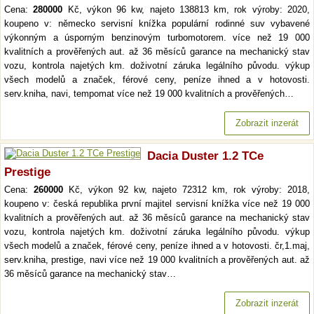
Cena:
280000
Kč, výkon 96 kw, najeto 138813 km, rok výroby: 2020,
koupeno v: německo servisní knížka populární rodinné suv vybavené
výkonným a úsporným benzinovým turbomotorem. více než 19 000
kvalitních a prověřených aut. až 36 měsíců garance na mechanický stav
vozu, kontrola najetých km. doživotní záruka legálního původu. výkup
všech modelů a značek, férové ceny, peníze ihned a v hotovosti.
serv.kniha, navi, tempomat více než 19 000 kvalitních a prověřených…
Zobrazit inzerát
Dacia Duster 1.2 TCe
Prestige
Cena:
260000
Kč, výkon 92 kw, najeto 72312 km, rok výroby: 2018,
koupeno v: česká republika první majitel servisní knížka více než 19 000
kvalitních a prověřených aut. až 36 měsíců garance na mechanický stav
vozu, kontrola najetých km. doživotní záruka legálního původu. výkup
všech modelů a značek, férové ceny, peníze ihned a v hotovosti. čr,1.maj,
serv.kniha, prestige, navi více než 19 000 kvalitních a prověřených aut. až
36 měsíců garance na mechanický stav…
Zobrazit inzerát