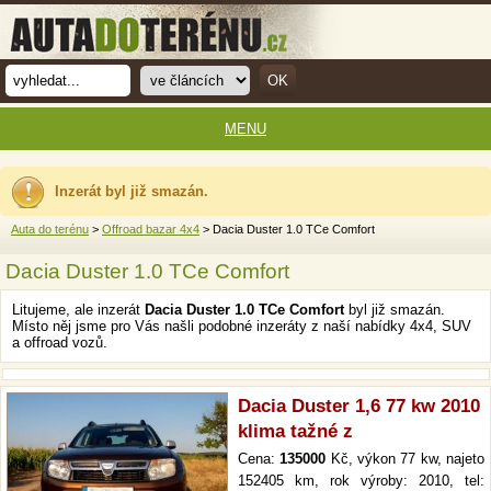
MENU
Inzerát byl již smazán.
Auta do terénu
>
Offroad bazar 4x4
> Dacia Duster 1.0 TCe Comfort
Dacia Duster 1.0 TCe Comfort
Litujeme, ale inzerát
Dacia Duster 1.0 TCe Comfort
byl již smazán.
Místo něj jsme pro Vás našli podobné inzeráty z naší nabídky 4x4, SUV
a offroad vozů.
Dacia Duster 1,6 77 kw 2010
klima tažné z
Cena:
135000
Kč, výkon 77 kw, najeto
152405 km, rok výroby: 2010, tel: