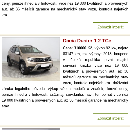
ceny, peníze ihned a v hotovosti. více než 19 000 kvalitních a prověřených
aut. až 36 měsíců garance na mechanický stav vozu, kontrola najetých
km.…
Zobrazit inzerát
Dacia Duster 1.2 TCe
Cena:
310000
Kč, výkon 92 kw, najeto
83147 km, rok výroby: 2018, koupeno
v: česká republika první majitel
servisní knížka více než 19 000
kvalitních a prověřených aut. až 36
měsíců garance na mechanický stav
vozu, kontrola najetých km. doživotní
záruka legálního původu. výkup všech modelů a značek, férové ceny,
peníze ihned a v hotovosti. čr,1.maj, serv.kniha, navi, tempomat více než
19 000 kvalitních a prověřených aut. až 36 měsíců garance na mechanický
stav…
Zobrazit inzerát