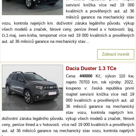
servisní knížka více než 19 000
kvalitních a prověřených aut. až 36
měsíců garance na mechanický stav
vozu, kontrola najetých km. doživotní záruka legálního původu. výkup
všech modelů a značek, férové ceny, peníze ihned a v hotovosti. lpg,
čr,1.maj, serv.kniha, tempomat více než 19 000 kvalitních a prověřených
aut. až 36 měsíců garance na mechanický stav…
Zobrazit inzerát
Dacia Duster 1.3 TCe
Cena:
440000
Kč, výkon 110 kw,
najeto 70703 km, rok výroby: 2022,
koupeno v: česká republika první
majitel servisní knížka více než 19
000 kvalitních a prověřených aut. až
36 měsíců garance na mechanický
stav vozu, kontrola najetých km.
doživotní záruka legálního původu. výkup všech modelů a značek, férové
ceny, peníze ihned a v hotovosti. více než 19 000 kvalitních a prověřených
aut. až 36 měsíců garance na mechanický stav vozu, kontrola najetých