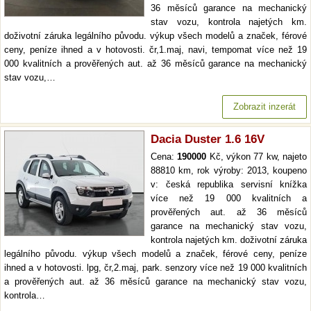
36 měsíců garance na mechanický
stav vozu, kontrola najetých km.
doživotní záruka legálního původu. výkup všech modelů a značek, férové
ceny, peníze ihned a v hotovosti. čr,1.maj, navi, tempomat více než 19
000 kvalitních a prověřených aut. až 36 měsíců garance na mechanický
stav vozu,…
Zobrazit inzerát
Dacia Duster 1.6 16V
Cena:
190000
Kč, výkon 77 kw, najeto
88810 km, rok výroby: 2013, koupeno
v: česká republika servisní knížka
více než 19 000 kvalitních a
prověřených aut. až 36 měsíců
garance na mechanický stav vozu,
kontrola najetých km. doživotní záruka
legálního původu. výkup všech modelů a značek, férové ceny, peníze
ihned a v hotovosti. lpg, čr,2.maj, park. senzory více než 19 000 kvalitních
a prověřených aut. až 36 měsíců garance na mechanický stav vozu,
kontrola…