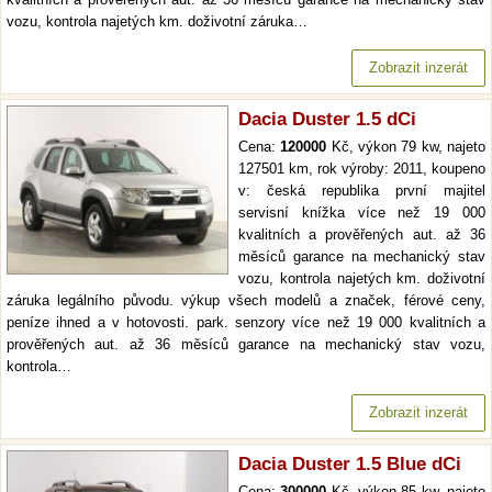
vozu, kontrola najetých km. doživotní záruka…
Zobrazit inzerát
Dacia Duster 1.5 dCi
Cena:
120000
Kč, výkon 79 kw, najeto
127501 km, rok výroby: 2011, koupeno
v: česká republika první majitel
servisní knížka více než 19 000
kvalitních a prověřených aut. až 36
měsíců garance na mechanický stav
vozu, kontrola najetých km. doživotní
záruka legálního původu. výkup všech modelů a značek, férové ceny,
peníze ihned a v hotovosti. park. senzory více než 19 000 kvalitních a
prověřených aut. až 36 měsíců garance na mechanický stav vozu,
kontrola…
Zobrazit inzerát
Dacia Duster 1.5 Blue dCi
Cena:
300000
Kč, výkon 85 kw, najeto