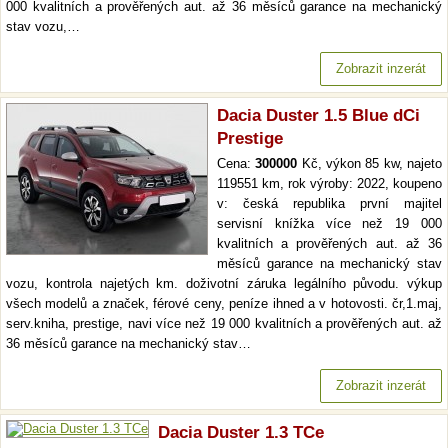
000 kvalitních a prověřených aut. až 36 měsíců garance na mechanický
stav vozu,…
Zobrazit inzerát
Dacia Duster 1.5 Blue dCi
Prestige
Cena:
300000
Kč, výkon 85 kw, najeto
119551 km, rok výroby: 2022, koupeno
v: česká republika první majitel
servisní knížka více než 19 000
kvalitních a prověřených aut. až 36
měsíců garance na mechanický stav
vozu, kontrola najetých km. doživotní záruka legálního původu. výkup
všech modelů a značek, férové ceny, peníze ihned a v hotovosti. čr,1.maj,
serv.kniha, prestige, navi více než 19 000 kvalitních a prověřených aut. až
36 měsíců garance na mechanický stav…
Zobrazit inzerát
Dacia Duster 1.3 TCe