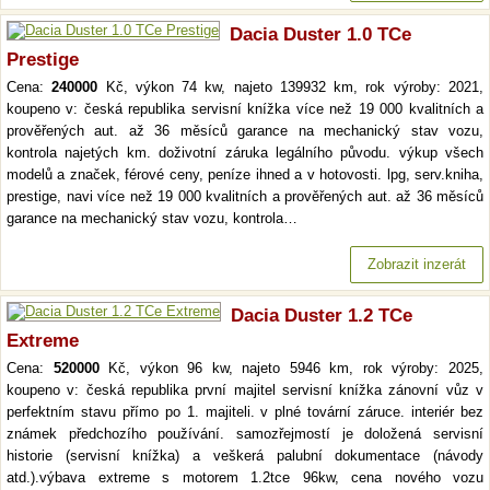
Dacia Duster 1.0 TCe
Prestige
Cena:
240000
Kč, výkon 74 kw, najeto 139932 km, rok výroby: 2021,
koupeno v: česká republika servisní knížka více než 19 000 kvalitních a
prověřených aut. až 36 měsíců garance na mechanický stav vozu,
kontrola najetých km. doživotní záruka legálního původu. výkup všech
modelů a značek, férové ceny, peníze ihned a v hotovosti. lpg, serv.kniha,
prestige, navi více než 19 000 kvalitních a prověřených aut. až 36 měsíců
garance na mechanický stav vozu, kontrola…
Zobrazit inzerát
Dacia Duster 1.2 TCe
Extreme
Cena:
520000
Kč, výkon 96 kw, najeto 5946 km, rok výroby: 2025,
koupeno v: česká republika první majitel servisní knížka zánovní vůz v
perfektním stavu přímo po 1. majiteli. v plné tovární záruce. interiér bez
známek předchozího používání. samozřejmostí je doložená servisní
historie (servisní knížka) a veškerá palubní dokumentace (návody
atd.).výbava extreme s motorem 1.2tce 96kw, cena nového vozu