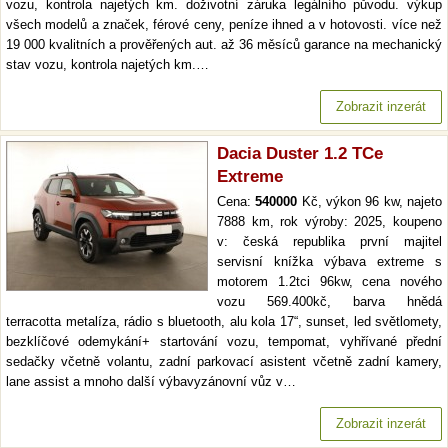
vozu, kontrola najetých km. doživotní záruka legálního původu. výkup
všech modelů a značek, férové ceny, peníze ihned a v hotovosti. více než
19 000 kvalitních a prověřených aut. až 36 měsíců garance na mechanický
stav vozu, kontrola najetých km.…
Zobrazit inzerát
Dacia Duster 1.2 TCe
Extreme
Cena:
540000
Kč, výkon 96 kw, najeto
7888 km, rok výroby: 2025, koupeno
v: česká republika první majitel
servisní knížka výbava extreme s
motorem 1.2tci 96kw, cena nového
vozu 569.400kč, barva hnědá
terracotta metalíza, rádio s bluetooth, alu kola 17“, sunset, led světlomety,
bezklíčové odemykání+ startování vozu, tempomat, vyhřívané přední
sedačky včetně volantu, zadní parkovací asistent včetně zadní kamery,
lane assist a mnoho další výbavyzánovní vůz v…
Zobrazit inzerát