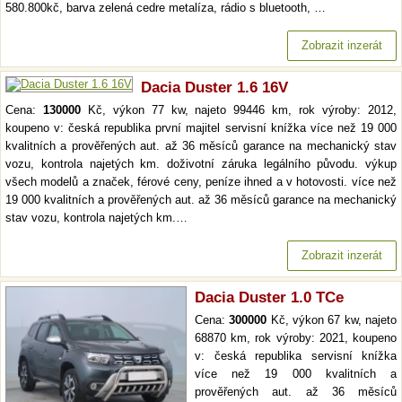
580.800kč, barva zelená cedre metalíza, rádio s bluetooth, …
Zobrazit inzerát
Dacia Duster 1.6 16V
Cena:
130000
Kč, výkon 77 kw, najeto 99446 km, rok výroby: 2012,
koupeno v: česká republika první majitel servisní knížka více než 19 000
kvalitních a prověřených aut. až 36 měsíců garance na mechanický stav
vozu, kontrola najetých km. doživotní záruka legálního původu. výkup
všech modelů a značek, férové ceny, peníze ihned a v hotovosti. více než
19 000 kvalitních a prověřených aut. až 36 měsíců garance na mechanický
stav vozu, kontrola najetých km.…
Zobrazit inzerát
Dacia Duster 1.0 TCe
Cena:
300000
Kč, výkon 67 kw, najeto
68870 km, rok výroby: 2021, koupeno
v: česká republika servisní knížka
více než 19 000 kvalitních a
prověřených aut. až 36 měsíců