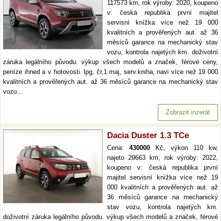
117573 km, rok výroby: 2020, koupeno
v: česká republika první majitel
servisní knížka více než 19 000
kvalitních a prověřených aut. až 36
měsíců garance na mechanický stav
vozu, kontrola najetých km. doživotní
záruka legálního původu. výkup všech modelů a značek, férové ceny,
peníze ihned a v hotovosti. lpg, čr,1.maj, serv.kniha, navi více než 19 000
kvalitních a prověřených aut. až 36 měsíců garance na mechanický stav
vozu…
Zobrazit inzerát
Dacia Duster 1.3 TCe
Cena:
430000
Kč, výkon 110 kw,
najeto 29663 km, rok výroby: 2022,
koupeno v: česká republika první
majitel servisní knížka více než 19
000 kvalitních a prověřených aut. až
36 měsíců garance na mechanický
stav vozu, kontrola najetých km.
doživotní záruka legálního původu. výkup všech modelů a značek, férové