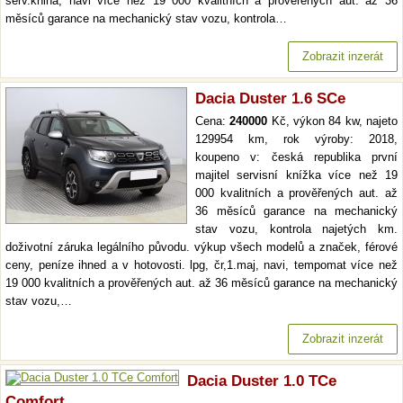
serv.kniha, navi více než 19 000 kvalitních a prověřených aut. až 36
měsíců garance na mechanický stav vozu, kontrola…
Zobrazit inzerát
Dacia Duster 1.6 SCe
Cena:
240000
Kč, výkon 84 kw, najeto
129954 km, rok výroby: 2018,
koupeno v: česká republika první
majitel servisní knížka více než 19
000 kvalitních a prověřených aut. až
36 měsíců garance na mechanický
stav vozu, kontrola najetých km.
doživotní záruka legálního původu. výkup všech modelů a značek, férové
ceny, peníze ihned a v hotovosti. lpg, čr,1.maj, navi, tempomat více než
19 000 kvalitních a prověřených aut. až 36 měsíců garance na mechanický
stav vozu,…
Zobrazit inzerát
Dacia Duster 1.0 TCe
Comfort