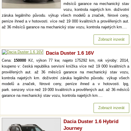
měsíců garance na mechanický stav
vozu, kontrola najetých km. doživotní
záruka legálního původu. výkup všech modelů a značek, férové ceny,
peníze ihned a v hotovosti. více než 19 000 kvalitních a prověřených aut.
až 36 měsíců garance na mechanický stav vozu, kontrola najetých km.…
Zobrazit inzerát
Dacia Duster 1.6 16V
Cena:
150000
Kč, výkon 77 kw, najeto 175292 km, rok výroby: 2014,
koupeno v: česká republika servisní knížka více než 19 000 kvalitních a
prověřených aut. až 36 měsíců garance na mechanický stav vozu,
kontrola najetých km. doživotní záruka legálního původu. výkup všech
modelů a značek, férové ceny, peníze ihned a v hotovosti. lpg,
park. senzory více než 19 000 kvalitních a prověřených aut. až 36 měsíců
garance na mechanický stav vozu, kontrola najetých km.…
Zobrazit inzerát
Dacia Duster 1.6 Hybrid
Journey