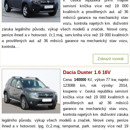
v: česká republika první majitel
servisní knížka více než 19 000
kvalitních a prověřených aut. až 36
měsíců garance na mechanický stav
vozu, kontrola najetých km. doživotní
záruka legálního původu. výkup všech modelů a značek, férové ceny,
peníze ihned a v hotovosti. čr,1.maj, serv.kniha více než 19 000 kvalitních
a prověřených aut. až 36 měsíců garance na mechanický stav vozu,
kontrola…
Zobrazit inzerát
Dacia Duster 1.6 16V
Cena:
140000
Kč, výkon 77 kw, najeto
123088 km, rok výroby: 2014,
koupeno v: česká republika servisní
knížka více než 19 000 kvalitních a
prověřených aut. až 36 měsíců
garance na mechanický stav vozu,
kontrola najetých km. doživotní záruka
legálního původu. výkup všech modelů a značek, férové ceny, peníze
ihned a v hotovosti. lpg, čr,2.maj, tempomat, park. senzory více než 19