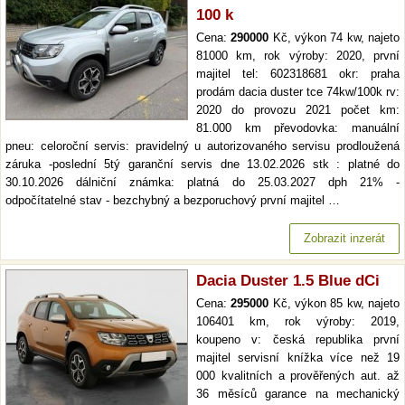
100 k
Cena:
290000
Kč, výkon 74 kw, najeto
81000 km, rok výroby: 2020, první
majitel tel: 602318681 okr: praha
prodám dacia duster tce 74kw/100k rv:
2020 do provozu 2021 počet km:
81.000 km převodovka: manuální
pneu: celoroční servis: pravidelný u autorizovaného servisu prodloužená
záruka -poslední 5tý garanční servis dne 13.02.2026 stk : platné do
30.10.2026 dálniční známka: platná do 25.03.2027 dph 21% -
odpočítatelné stav - bezchybný a bezporuchový první majitel …
Zobrazit inzerát
Dacia Duster 1.5 Blue dCi
Cena:
295000
Kč, výkon 85 kw, najeto
106401 km, rok výroby: 2019,
koupeno v: česká republika první
majitel servisní knížka více než 19
000 kvalitních a prověřených aut. až
36 měsíců garance na mechanický