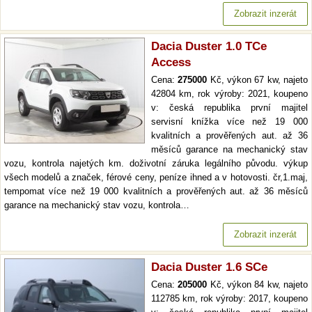
Zobrazit inzerát
Dacia Duster 1.0 TCe
Access
Cena:
275000
Kč, výkon 67 kw, najeto
42804 km, rok výroby: 2021, koupeno
v: česká republika první majitel
servisní knížka více než 19 000
kvalitních a prověřených aut. až 36
měsíců garance na mechanický stav
vozu, kontrola najetých km. doživotní záruka legálního původu. výkup
všech modelů a značek, férové ceny, peníze ihned a v hotovosti. čr,1.maj,
tempomat více než 19 000 kvalitních a prověřených aut. až 36 měsíců
garance na mechanický stav vozu, kontrola…
Zobrazit inzerát
Dacia Duster 1.6 SCe
Cena:
205000
Kč, výkon 84 kw, najeto
112785 km, rok výroby: 2017, koupeno