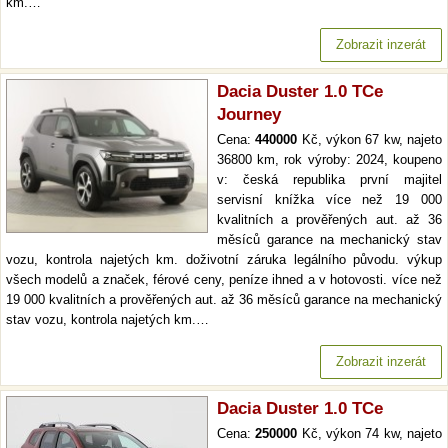
km.…
Zobrazit inzerát
Dacia Duster 1.0 TCe
Journey
Cena:
440000
Kč, výkon 67 kw, najeto
36800 km, rok výroby: 2024, koupeno
v: česká republika první majitel
servisní knížka více než 19 000
kvalitních a prověřených aut. až 36
měsíců garance na mechanický stav
vozu, kontrola najetých km. doživotní záruka legálního původu. výkup
všech modelů a značek, férové ceny, peníze ihned a v hotovosti. více než
19 000 kvalitních a prověřených aut. až 36 měsíců garance na mechanický
stav vozu, kontrola najetých km.…
Zobrazit inzerát
Dacia Duster 1.0 TCe
Cena:
250000
Kč, výkon 74 kw, najeto