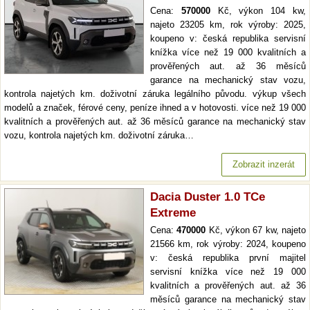
Cena:
570000
Kč, výkon 104 kw,
najeto 23205 km, rok výroby: 2025,
koupeno v: česká republika servisní
knížka více než 19 000 kvalitních a
prověřených aut. až 36 měsíců
garance na mechanický stav vozu,
kontrola najetých km. doživotní záruka legálního původu. výkup všech
modelů a značek, férové ceny, peníze ihned a v hotovosti. více než 19 000
kvalitních a prověřených aut. až 36 měsíců garance na mechanický stav
vozu, kontrola najetých km. doživotní záruka…
Zobrazit inzerát
Dacia Duster 1.0 TCe
Extreme
Cena:
470000
Kč, výkon 67 kw, najeto
21566 km, rok výroby: 2024, koupeno
v: česká republika první majitel
servisní knížka více než 19 000
kvalitních a prověřených aut. až 36
měsíců garance na mechanický stav