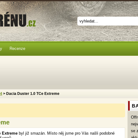
ky
Recenze
x4
> Dacia Duster 1.0 TCe Extreme
BA
Off
reme
nej
se 
e Extreme
byl již smazán. Místo něj jsme pro Vás našli podobné
akt
d vozů.