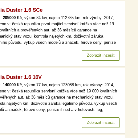
ia Duster 1.6 SCe
a:
205000
Kč, výkon 84 kw, najeto 112785 km, rok výroby: 2017,
eno v: česká republika první majitel servisní knížka více než 19
kvalitních a prověřených aut. až 36 měsíců garance na
anický stav vozu, kontrola najetých km. doživotní záruka
lního původu. výkup všech modelů a značek, férové ceny, peníze
 a v hotovosti. čr,1.maj, serv.kniha více než 19 000 kvalitních a
ěřených aut. až 36 měsíců garance na mechanický stav vozu,
Zobrazit inzerát
rola…
ia Duster 1.6 16V
a:
140000
Kč, výkon 77 kw, najeto 123088 km, rok výroby: 2014,
eno v: česká republika servisní knížka více než 19 000 kvalitních
ověřených aut. až 36 měsíců garance na mechanický stav vozu,
rola najetých km. doživotní záruka legálního původu. výkup všech
lů a značek, férové ceny, peníze ihned a v hotovosti. lpg,
.maj, tempomat, park. senzory více než 19 000 kvalitních a
ěřených aut. až 36 měsíců garance na mechanický stav vozu,…
Zobrazit inzerát