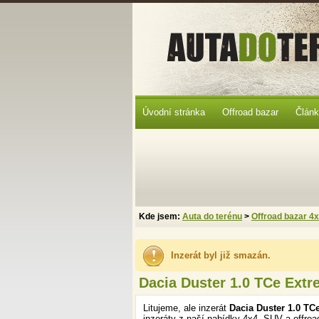
Úvodní stránka
Offroad bazar
Člán
Kde jsem:
Auta do terénu
>
Offroad bazar 4
Inzerát byl již smazán.
Dacia Duster 1.0 TCe Ext
Litujeme, ale inzerát
Dacia Duster 1.0 TC
inzeráty z naší nabídky 4x4, SUV a offroa