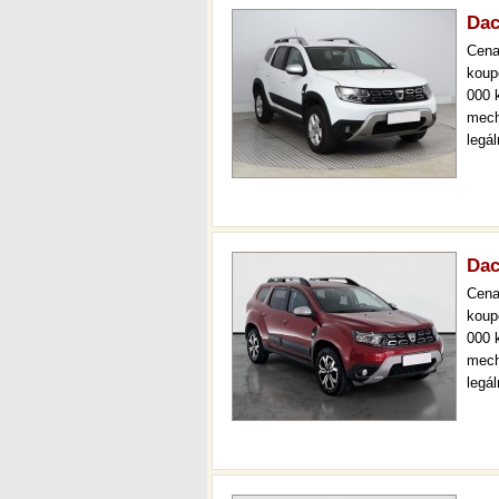
Dac
Cen
koup
000 
mech
legá
ihne
prov
kont
Dac
Cen
koup
000 
mech
legá
ihned
kval
sta