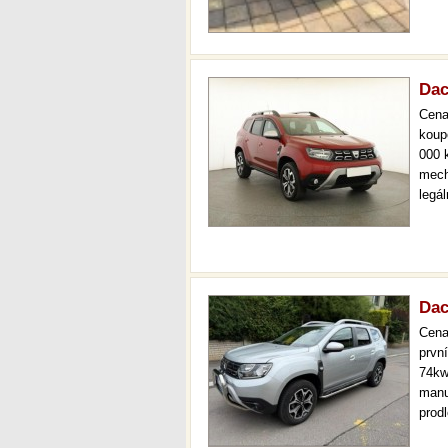
Dac
Cen
koup
000 
mech
legá
ihne
kval
stav
Dac
Cen
prvn
74kw
manu
prod
plat