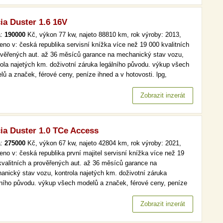
ia Duster 1.6 16V
a:
190000
Kč, výkon 77 kw, najeto 88810 km, rok výroby: 2013,
eno v: česká republika servisní knížka více než 19 000 kvalitních
ověřených aut. až 36 měsíců garance na mechanický stav vozu,
rola najetých km. doživotní záruka legálního původu. výkup všech
lů a značek, férové ceny, peníze ihned a v hotovosti. lpg,
.maj, park. senzory více než 19 000 kvalitních a prověřených aut.
6 měsíců garance na mechanický stav vozu, kontrola…
Zobrazit inzerát
ia Duster 1.0 TCe Access
a:
275000
Kč, výkon 67 kw, najeto 42804 km, rok výroby: 2021,
eno v: česká republika první majitel servisní knížka více než 19
kvalitních a prověřených aut. až 36 měsíců garance na
anický stav vozu, kontrola najetých km. doživotní záruka
lního původu. výkup všech modelů a značek, férové ceny, peníze
d a v hotovosti. čr,1.maj, tempomat více než 19 000 kvalitních a
ěřených aut. až 36 měsíců garance na mechanický stav vozu,
Zobrazit inzerát
rola…