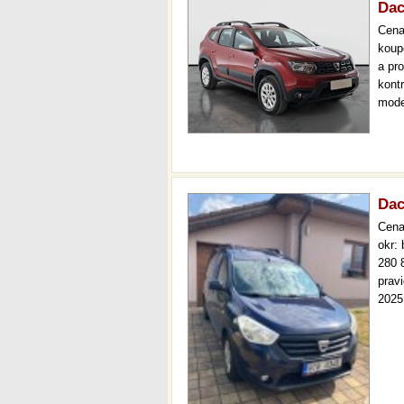
Dac
Cen
koup
a pr
kont
mode
serv
36 m
Dac
Cen
okr:
280 
prav
2025
kosme
prov