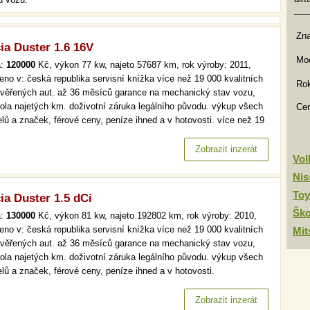
Zn
ia Duster 1.6 16V
Mod
a:
120000
Kč, výkon 77 kw, najeto 57687 km, rok výroby: 2011,
eno v: česká republika servisní knížka více než 19 000 kvalitních
Rok
ověřených aut. až 36 měsíců garance na mechanický stav vozu,
rola najetých km. doživotní záruka legálního původu. výkup všech
Ce
lů a značek, férové ceny, peníze ihned a v hotovosti. více než 19
kvalitních a prověřených aut. až 36 měsíců garance na
anický stav vozu, kontrola najetých km. doživotní záruka…
Zobrazit inzerát
Vo
Nis
Toy
ia Duster 1.5 dCi
Šk
a:
130000
Kč, výkon 81 kw, najeto 192802 km, rok výroby: 2010,
eno v: česká republika servisní knížka více než 19 000 kvalitních
Mit
ověřených aut. až 36 měsíců garance na mechanický stav vozu,
rola najetých km. doživotní záruka legálního původu. výkup všech
lů a značek, férové ceny, peníze ihned a v hotovosti.
. senzory více než 19 000 kvalitních a prověřených aut. až 36
ců garance na mechanický stav vozu, kontrola najetých km.…
Zobrazit inzerát