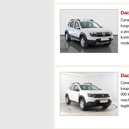
Dac
Cen
koup
a pr
kont
mode
čr,2
až 3
Dac
Cen
koup
000 
mech
legá
ihne
prov
kont