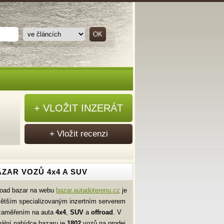
+ VLOŽIT INZERÁT
+ Vložit recenzi
ZAR VOZŮ 4x4 A SUV
road bazar na webu
bazar.autadoterenu.cz
je
větším specializovaným inzertním serverem
zaměřením na auta
4x4
,
SUV
a
offroad
. V
uální nabídce bazaru je
1802
vozů na prodej.