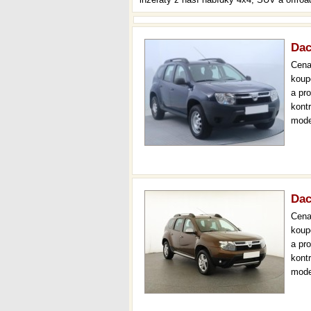
Dac
Cen
koup
a pr
kont
mode
000 
mech
Dac
Cen
koup
a pr
kont
mode
park
měsí