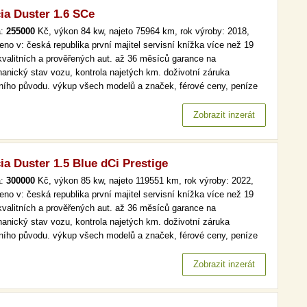
ia Duster 1.6 SCe
a:
255000
Kč, výkon 84 kw, najeto 75964 km, rok výroby: 2018,
eno v: česká republika první majitel servisní knížka více než 19
kvalitních a prověřených aut. až 36 měsíců garance na
anický stav vozu, kontrola najetých km. doživotní záruka
lního původu. výkup všech modelů a značek, férové ceny, peníze
d a v hotovosti. čr,1.maj, tempomat více než 19 000 kvalitních a
ěřených aut. až 36 měsíců garance na mechanický stav vozu,
Zobrazit inzerát
rola…
ia Duster 1.5 Blue dCi Prestige
a:
300000
Kč, výkon 85 kw, najeto 119551 km, rok výroby: 2022,
eno v: česká republika první majitel servisní knížka více než 19
kvalitních a prověřených aut. až 36 měsíců garance na
anický stav vozu, kontrola najetých km. doživotní záruka
lního původu. výkup všech modelů a značek, férové ceny, peníze
 a v hotovosti. čr,1.maj, serv.kniha, prestige, navi více než 19 000
itních a prověřených aut. až 36 měsíců garance na mechanický
Zobrazit inzerát
v…