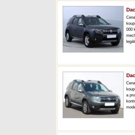
Dac
Cen
koup
000 
mech
legá
ihned
prov
kont
Dac
Cen
koup
a pr
kont
mode
čr,2
prov