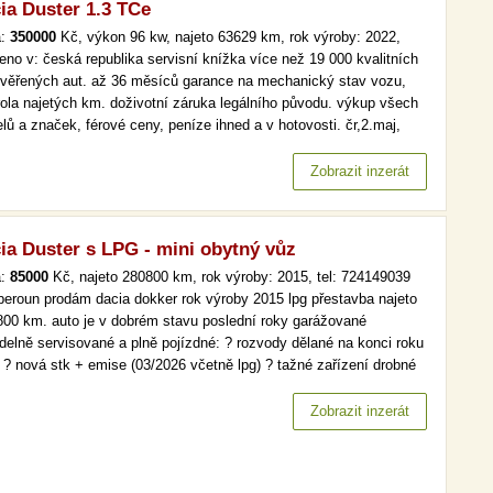
ia Duster 1.3 TCe
a:
350000
Kč, výkon 96 kw, najeto 63629 km, rok výroby: 2022,
eno v: česká republika servisní knížka více než 19 000 kvalitních
ověřených aut. až 36 měsíců garance na mechanický stav vozu,
rola najetých km. doživotní záruka legálního původu. výkup všech
lů a značek, férové ceny, peníze ihned a v hotovosti. čr,2.maj,
.kniha, tempomat více než 19 000 kvalitních a prověřených aut. až
ěsíců garance na mechanický stav vozu, kontrola…
Zobrazit inzerát
ia Duster s LPG - mini obytný vůz
a:
85000
Kč, najeto 280800 km, rok výroby: 2015, tel: 724149039
 beroun prodám dacia dokker rok výroby 2015 lpg přestavba najeto
800 km. auto je v dobrém stavu poslední roky garážované
idelně servisované a plně pojízdné: ? rozvody dělané na konci roku
 ? nová stk + emise (03/2026 včetně lpg) ? tažné zařízení drobné
tické vady v interiéru i exteriéru. velkou výhodou je lpg (nízké
ozní náklady) a také vestavěná dřevěná…
Zobrazit inzerát