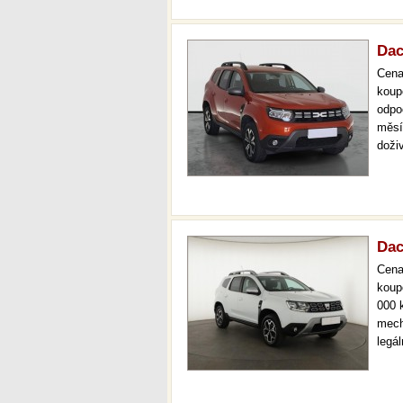
Dac
Cen
koup
odpo
měsí
doži
férov
více
Dac
Cen
koup
000 
mech
legá
ihne
kval
stav