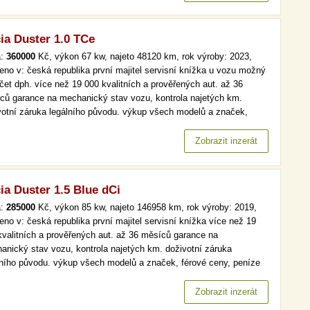
ia Duster 1.0 TCe
a:
360000
Kč, výkon 67 kw, najeto 48120 km, rok výroby: 2023,
eno v: česká republika první majitel servisní knížka u vozu možný
čet dph. více než 19 000 kvalitních a prověřených aut. až 36
ců garance na mechanický stav vozu, kontrola najetých km.
votní záruka legálního původu. výkup všech modelů a značek,
é ceny, peníze ihned a v hotovosti. lpg, čr,1.maj, serv.kniha, navi
 než 19 000 kvalitních a prověřených aut. až 36 měsíců…
Zobrazit inzerát
ia Duster 1.5 Blue dCi
a:
285000
Kč, výkon 85 kw, najeto 146958 km, rok výroby: 2019,
eno v: česká republika první majitel servisní knížka více než 19
kvalitních a prověřených aut. až 36 měsíců garance na
anický stav vozu, kontrola najetých km. doživotní záruka
lního původu. výkup všech modelů a značek, férové ceny, peníze
d a v hotovosti. čr,1.maj, navi, tempomat více než 19 000
itních a prověřených aut. až 36 měsíců garance na mechanický
Zobrazit inzerát
 vozu,…