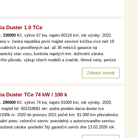
ia Duster 1.0 TCe
a:
330000
Kč, výkon 67 kw, najeto 60124 km, rok výroby: 2022,
eno v: česká republika první majitel servisní knížka více než 19
kvalitních a prověřených aut. až 36 měsíců garance na
anický stav vozu, kontrola najetých km. doživotní záruka
lního původu. výkup všech modelů a značek, férové ceny, peníze
d a v hotovosti. čr,1.maj, serv.kniha, tempomat více než 19 000
itních a prověřených aut. až 36 měsíců garance na mechanický
Zobrazit inzerát
 vozu,…
ia Duster TCe 74 kW / 100 k
a:
290000
Kč, výkon 74 kw, najeto 81000 km, rok výroby: 2020,
í majitel tel: 602318681 okr: praha prodám dacia duster tce
/100k rv: 2020 do provozu 2021 počet km: 81.000 km převodovka:
ální pneu: celoroční servis: pravidelný u autorizovaného servisu
loužená záruka -poslední 5tý garanční servis dne 13.02.2026 stk :
né do 30.10.2026 dálniční známka: platná do 25.03.2027 dph 21% -