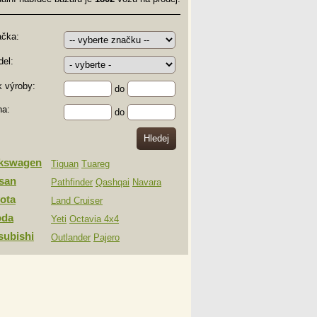
ačka:
el:
 výroby:
do
na:
do
lkswagen
Tiguan
Tuareg
san
Pathfinder
Qashqai
Navara
ota
Land Cruiser
oda
Yeti
Octavia 4x4
subishi
Outlander
Pajero