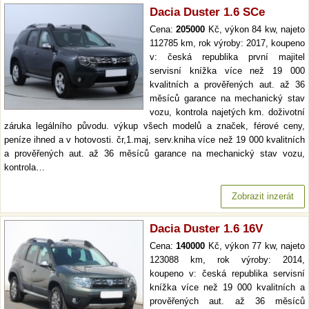
Dacia Duster 1.6 SCe
Cena:
205000
Kč, výkon 84 kw, najeto
112785 km, rok výroby: 2017, koupeno
v: česká republika první majitel
servisní knížka více než 19 000
kvalitních a prověřených aut. až 36
měsíců garance na mechanický stav
vozu, kontrola najetých km. doživotní
záruka legálního původu. výkup všech modelů a značek, férové ceny,
peníze ihned a v hotovosti. čr,1.maj, serv.kniha více než 19 000 kvalitních
a prověřených aut. až 36 měsíců garance na mechanický stav vozu,
kontrola…
Zobrazit inzerát
Dacia Duster 1.6 16V
Cena:
140000
Kč, výkon 77 kw, najeto
123088 km, rok výroby: 2014,
koupeno v: česká republika servisní
knížka více než 19 000 kvalitních a
prověřených aut. až 36 měsíců