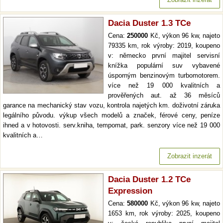
Dacia Duster 1.3 TCe
Cena:
250000
Kč, výkon 96 kw, najeto
79335 km, rok výroby: 2019, koupeno
v: německo první majitel servisní
knížka populární suv vybavené
úsporným benzinovým turbomotorem.
více než 19 000 kvalitních a
prověřených aut. až 36 měsíců
garance na mechanický stav vozu, kontrola najetých km. doživotní záruka
legálního původu. výkup všech modelů a značek, férové ceny, peníze
ihned a v hotovosti. serv.kniha, tempomat, park. senzory více než 19 000
kvalitních a…
Zobrazit inzerát
Dacia Duster 1.2 TCe
Expression
Cena:
580000
Kč, výkon 96 kw, najeto
1653 km, rok výroby: 2025, koupeno