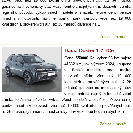
stavu. více než 19 000 kvalitních a prověřených aut. až 36 měsíců
garance na mechanický stav vozu, kontrola najetých km. doživotní záruka
legálního původu. výkup všech modelů a značek, férové ceny, peníze
ihned a v hotovosti. navi, tempomat, park. senzory více než 19 000
kvalitních a prověřených aut. až 36 měsíců garance na…
Zobrazit inzerát
Dacia Duster 1.2 TCe
Cena:
550000
Kč, výkon 96 kw, najeto
41532 km, rok výroby: 2024, koupeno
v: česká republika první majitel
servisní knížka více než 19 000
kvalitních a prověřených aut. až 36
měsíců garance na mechanický stav
vozu, kontrola najetých km. doživotní
záruka legálního původu. výkup všech modelů a značek, férové ceny,
peníze ihned a v hotovosti. více než 19 000 kvalitních a prověřených aut.
až 36 měsíců garance na mechanický stav vozu, kontrola najetých km.…
Zobrazit inzerát