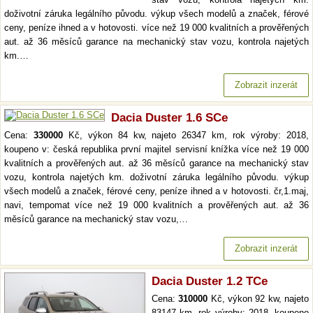
doživotní záruka legálního původu. výkup všech modelů a značek, férové
ceny, peníze ihned a v hotovosti. více než 19 000 kvalitních a prověřených
aut. až 36 měsíců garance na mechanický stav vozu, kontrola najetých
km.…
Zobrazit inzerát
Dacia Duster 1.6 SCe
Cena:
330000
Kč, výkon 84 kw, najeto 26347 km, rok výroby: 2018,
koupeno v: česká republika první majitel servisní knížka více než 19 000
kvalitních a prověřených aut. až 36 měsíců garance na mechanický stav
vozu, kontrola najetých km. doživotní záruka legálního původu. výkup
všech modelů a značek, férové ceny, peníze ihned a v hotovosti. čr,1.maj,
navi, tempomat více než 19 000 kvalitních a prověřených aut. až 36
měsíců garance na mechanický stav vozu,…
Zobrazit inzerát
Dacia Duster 1.2 TCe
Cena:
310000
Kč, výkon 92 kw, najeto
83147 km, rok výroby: 2018, koupeno