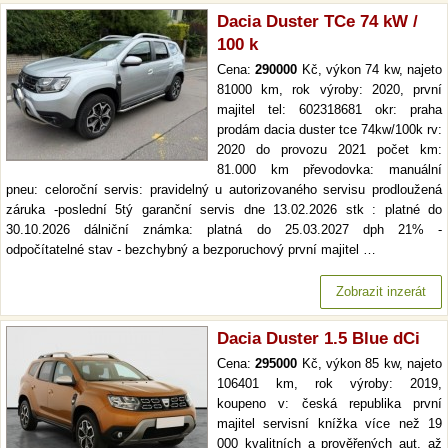
Dacia Duster TCe 74 kW /
100 k
Cena:
290000
Kč, výkon 74 kw, najeto
81000 km, rok výroby: 2020, první
majitel tel: 602318681 okr: praha
prodám dacia duster tce 74kw/100k rv:
2020 do provozu 2021 počet km:
81.000 km převodovka: manuální
pneu: celoroční servis: pravidelný u autorizovaného servisu prodloužená
záruka -poslední 5tý garanční servis dne 13.02.2026 stk : platné do
30.10.2026 dálniční známka: platná do 25.03.2027 dph 21% -
odpočítatelné stav - bezchybný a bezporuchový první majitel …
Zobrazit inzerát
Dacia Duster 1.5 Blue dCi
Cena:
295000
Kč, výkon 85 kw, najeto
106401 km, rok výroby: 2019,
koupeno v: česká republika první
majitel servisní knížka více než 19
000 kvalitních a prověřených aut. až