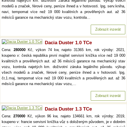
kontrola najetých km. doživotní záruka legálního původu. výkup všech
modelů a značek, férové ceny, peníze ihned a v hotovosti. lpg, serv.kniha,
navi, tempomat více než 19 000 kvalitních a prověřených aut. až 36
měsíců garance na mechanický stav vozu, kontrola…
Zobrazit inzerát
Dacia Duster 1.0 TCe
Cena:
280000
Kč, výkon 74 kw, najeto 31365 km, rok výroby: 2021,
koupeno v: česká republika první majitel servisní knížka více než 19 000
kvalitních a prověřených aut. až 36 měsíců garance na mechanický stav
vozu, kontrola najetých km. doživotní záruka legálního původu. výkup
všech modelů a značek, férové ceny, peníze ihned a v hotovosti. lpg,
čr,1.maj, tempomat více než 19 000 kvalitních a prověřených aut. až 36
měsíců garance na mechanický stav vozu,…
Zobrazit inzerát
Dacia Duster 1.3 TCe
Cena:
270000
Kč, výkon 96 kw, najeto 134661 km, rok výroby: 2019,
koupeno v: francie servisní knížka vůz s doloženým původem, je v dobrém