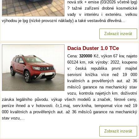
nová stk + emise (03/2026 včetně lpg)
? tažné zařízení drobné kosmetické
vady v interiéru i exteriéru. velkou
výhodou je lpg (nízké provozní náklady) a také vestavěná dřevěná…
Zobrazit inzerát
Dacia Duster 1.0 TCe
Cena:
320000
Kč, výkon 67 kw, najeto
60124 km, rok výroby: 2022, koupeno
v: česká republika první majitel
servisní knížka více než 19 000
kvalitních a prověřených aut. až 36
měsíců garance na mechanický stav
vozu, kontrola najetých km. doživotní
záruka legálního původu. výkup všech modelů a značek, férové ceny,
peníze ihned a v hotovosti. čr,1.maj, serv.kniha, tempomat více než 19
000 kvalitních a prověřených aut. až 36 měsíců garance na mechanický
stav vozu,…
Zobrazit inzerát