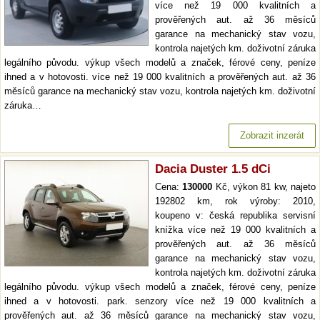
více než 19 000 kvalitních a
prověřených aut. až 36 měsíců
garance na mechanický stav vozu,
kontrola najetých km. doživotní záruka
legálního původu. výkup všech modelů a značek, férové ceny, peníze
ihned a v hotovosti. více než 19 000 kvalitních a prověřených aut. až 36
měsíců garance na mechanický stav vozu, kontrola najetých km. doživotní
záruka…
Zobrazit inzerát
Dacia Duster 1.5 dCi
Cena:
130000
Kč, výkon 81 kw, najeto
192802 km, rok výroby: 2010,
koupeno v: česká republika servisní
knížka více než 19 000 kvalitních a
prověřených aut. až 36 měsíců
garance na mechanický stav vozu,
kontrola najetých km. doživotní záruka
legálního původu. výkup všech modelů a značek, férové ceny, peníze
ihned a v hotovosti. park. senzory více než 19 000 kvalitních a
prověřených aut. až 36 měsíců garance na mechanický stav vozu,