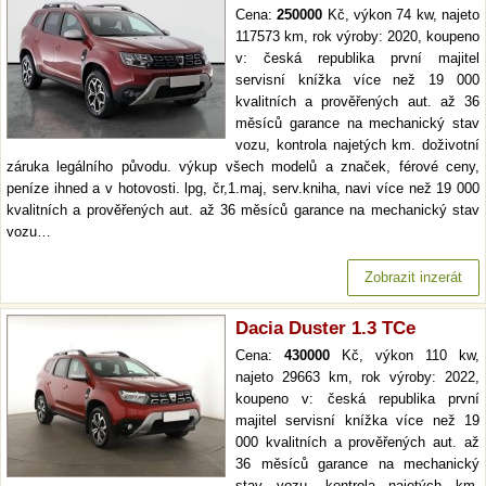
Cena:
250000
Kč, výkon 74 kw, najeto
117573 km, rok výroby: 2020, koupeno
v: česká republika první majitel
servisní knížka více než 19 000
kvalitních a prověřených aut. až 36
měsíců garance na mechanický stav
vozu, kontrola najetých km. doživotní
záruka legálního původu. výkup všech modelů a značek, férové ceny,
peníze ihned a v hotovosti. lpg, čr,1.maj, serv.kniha, navi více než 19 000
kvalitních a prověřených aut. až 36 měsíců garance na mechanický stav
vozu…
Zobrazit inzerát
Dacia Duster 1.3 TCe
Cena:
430000
Kč, výkon 110 kw,
najeto 29663 km, rok výroby: 2022,
koupeno v: česká republika první
majitel servisní knížka více než 19
000 kvalitních a prověřených aut. až
36 měsíců garance na mechanický
stav vozu, kontrola najetých km.