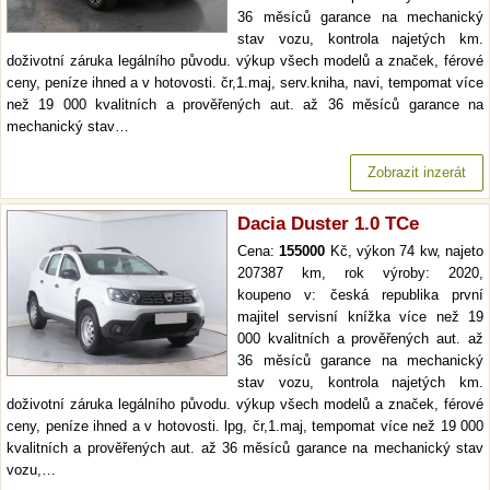
36 měsíců garance na mechanický
stav vozu, kontrola najetých km.
doživotní záruka legálního původu. výkup všech modelů a značek, férové
ceny, peníze ihned a v hotovosti. čr,1.maj, serv.kniha, navi, tempomat více
než 19 000 kvalitních a prověřených aut. až 36 měsíců garance na
mechanický stav…
Zobrazit inzerát
Dacia Duster 1.0 TCe
Cena:
155000
Kč, výkon 74 kw, najeto
207387 km, rok výroby: 2020,
koupeno v: česká republika první
majitel servisní knížka více než 19
000 kvalitních a prověřených aut. až
36 měsíců garance na mechanický
stav vozu, kontrola najetých km.
doživotní záruka legálního původu. výkup všech modelů a značek, férové
ceny, peníze ihned a v hotovosti. lpg, čr,1.maj, tempomat více než 19 000
kvalitních a prověřených aut. až 36 měsíců garance na mechanický stav
vozu,…