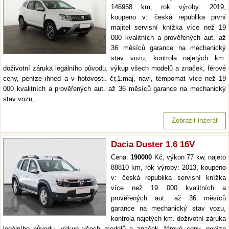
146958 km, rok výroby: 2019,
koupeno v: česká republika první
majitel servisní knížka více než 19
000 kvalitních a prověřených aut. až
36 měsíců garance na mechanický
stav vozu, kontrola najetých km.
doživotní záruka legálního původu. výkup všech modelů a značek, férové
ceny, peníze ihned a v hotovosti. čr,1.maj, navi, tempomat více než 19
000 kvalitních a prověřených aut. až 36 měsíců garance na mechanický
stav vozu,…
Zobrazit inzerát
Dacia Duster 1.6 16V
Cena:
190000
Kč, výkon 77 kw, najeto
88810 km, rok výroby: 2013, koupeno
v: česká republika servisní knížka
více než 19 000 kvalitních a
prověřených aut. až 36 měsíců
garance na mechanický stav vozu,
kontrola najetých km. doživotní záruka
legálního původu. výkup všech modelů a značek, férové ceny, peníze