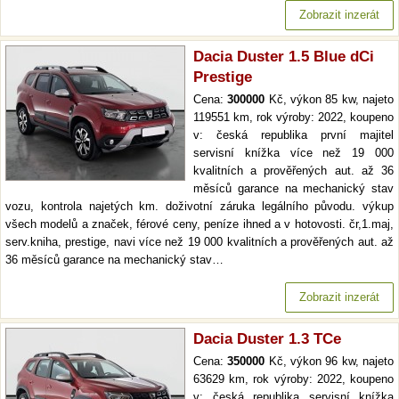
Zobrazit inzerát
Dacia Duster 1.5 Blue dCi
Prestige
Cena:
300000
Kč, výkon 85 kw, najeto
119551 km, rok výroby: 2022, koupeno
v: česká republika první majitel
servisní knížka více než 19 000
kvalitních a prověřených aut. až 36
měsíců garance na mechanický stav
vozu, kontrola najetých km. doživotní záruka legálního původu. výkup
všech modelů a značek, férové ceny, peníze ihned a v hotovosti. čr,1.maj,
serv.kniha, prestige, navi více než 19 000 kvalitních a prověřených aut. až
36 měsíců garance na mechanický stav…
Zobrazit inzerát
Dacia Duster 1.3 TCe
Cena:
350000
Kč, výkon 96 kw, najeto
63629 km, rok výroby: 2022, koupeno
v: česká republika servisní knížka