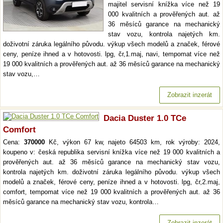
majitel servisní knížka více než 19
000 kvalitních a prověřených aut. až
36 měsíců garance na mechanický
stav vozu, kontrola najetých km.
doživotní záruka legálního původu. výkup všech modelů a značek, férové
ceny, peníze ihned a v hotovosti. lpg, čr,1.maj, navi, tempomat více než
19 000 kvalitních a prověřených aut. až 36 měsíců garance na mechanický
stav vozu,…
Zobrazit inzerát
Dacia Duster 1.0 TCe
Comfort
Cena:
370000
Kč, výkon 67 kw, najeto 64503 km, rok výroby: 2024,
koupeno v: česká republika servisní knížka více než 19 000 kvalitních a
prověřených aut. až 36 měsíců garance na mechanický stav vozu,
kontrola najetých km. doživotní záruka legálního původu. výkup všech
modelů a značek, férové ceny, peníze ihned a v hotovosti. lpg, čr,2.maj,
comfort, tempomat více než 19 000 kvalitních a prověřených aut. až 36
měsíců garance na mechanický stav vozu, kontrola…
Zobrazit inzerát