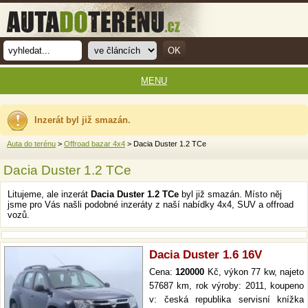
MENU
Inzerát byl již smazán.
Auta do terénu
>
Offroad bazar 4x4
> Dacia Duster 1.2 TCe
Dacia Duster 1.2 TCe
Litujeme, ale inzerát
Dacia Duster 1.2 TCe
byl již smazán. Místo něj
jsme pro Vás našli podobné inzeráty z naší nabídky 4x4, SUV a offroad
vozů.
Dacia Duster 1.6 16V
Cena:
120000
Kč, výkon 77 kw, najeto
57687 km, rok výroby: 2011, koupeno
v: česká republika servisní knížka