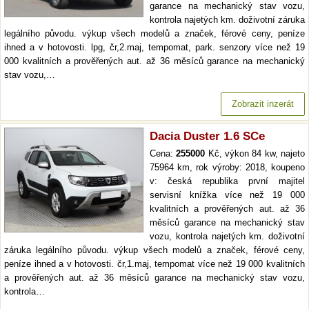
garance na mechanický stav vozu,
kontrola najetých km. doživotní záruka
legálního původu. výkup všech modelů a značek, férové ceny, peníze
ihned a v hotovosti. lpg, čr,2.maj, tempomat, park. senzory více než 19
000 kvalitních a prověřených aut. až 36 měsíců garance na mechanický
stav vozu,…
Zobrazit inzerát
Dacia Duster 1.6 SCe
Cena:
255000
Kč, výkon 84 kw, najeto
75964 km, rok výroby: 2018, koupeno
v: česká republika první majitel
servisní knížka více než 19 000
kvalitních a prověřených aut. až 36
měsíců garance na mechanický stav
vozu, kontrola najetých km. doživotní
záruka legálního původu. výkup všech modelů a značek, férové ceny,
peníze ihned a v hotovosti. čr,1.maj, tempomat více než 19 000 kvalitních
a prověřených aut. až 36 měsíců garance na mechanický stav vozu,
kontrola…