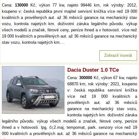
Cena:
130000
Kč, výkon 77 kw, najeto 99446 km, rok výroby: 2012,
koupeno v: česká republika první majitel servisní knížka více než 19 000
kvalitních a prověřených aut. až 36 měsíců garance na mechanický stav
vozu, kontrola najetých km. doživotní záruka legálního původu. výkup
všech modelů a značek, férové ceny, peníze ihned a v hotovosti. více než
19 000 kvalitních a prověřených aut. až 36 měsíců garance na mechanický
stav vozu, kontrola najetých km.…
Zobrazit inzerát
Dacia Duster 1.0 TCe
Cena:
300000
Kč, výkon 67 kw, najeto
68870 km, rok výroby: 2021, koupeno
v: česká republika servisní knížka
více než 19 000 kvalitních a
prověřených aut. až 36 měsíců
garance na mechanický stav vozu,
kontrola najetých km. doživotní záruka
legálního původu. výkup všech modelů a značek, férové ceny, peníze
ihned a v hotovosti. lpg, čr,2.maj, tempomat, park. senzory více než 19
000 kvalitních a prověřených aut. až 36 měsíců garance na mechanický