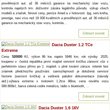
prověřených aut. až 36 měsíců garance na mechanický stav vozu,
kontrola najetých km. doživotní záruka legálního původu. výkup všech
modelů a značek, férové ceny, peníze ihned a v hotovosti. lpg, serv.kniha,
prestige, navi více než 19 000 kvalitních a prověřených aut. až 36 měsíců
garance na mechanický stav vozu, kontrola…
Zobrazit inzerát
Dacia Duster 1.2 TCe
Extreme
Cena:
520000
Kč, výkon 96 kw, najeto 5946 km, rok výroby: 2025,
koupeno v: česká republika první majitel servisní knížka zánovní vůz v
perfektním stavu přímo po 1. majiteli. v plné tovární záruce. interiér bez
známek předchozího používání. samozřejmostí je doložená servisní
historie (servisní knížka) a veškerá palubní dokumentace (návody
atd.).výbava extreme s motorem 1.2tce 96kw, cena nového vozu
580.800kč, barva zelená cedre metalíza, rádio s bluetooth, …
Zobrazit inzerát
Dacia Duster 1.6 16V