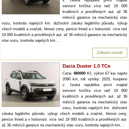
v: česká republika první majitel
servisní knížka více než 19 000
kvalitních a prověřených aut. až 36
měsíců garance na mechanický stav
vozu, kontrola najetých km. doživotní záruka legálního původu. výkup
všech modelů a značek, férové ceny, peníze ihned a v hotovosti. více než
19 000 kvalitních a prověřených aut. až 36 měsíců garance na mechanický
stav vozu, kontrola najetých km.…
Zobrazit inzerát
Dacia Duster 1.0 TCe
Cena:
480000
Kč, výkon 67 kw, najeto
2090 km, rok výroby: 2025, koupeno
v: česká republika první majitel
servisní knížka více než 19 000
kvalitních a prověřených aut. až 36
měsíců garance na mechanický stav
vozu, kontrola najetých km. doživotní
záruka legálního původu. výkup všech modelů a značek, férové ceny,
peníze ihned a v hotovosti. více než 19 000 kvalitních a prověřených aut.
až 36 měsíců garance na mechanický stav vozu, kontrola najetých km.…