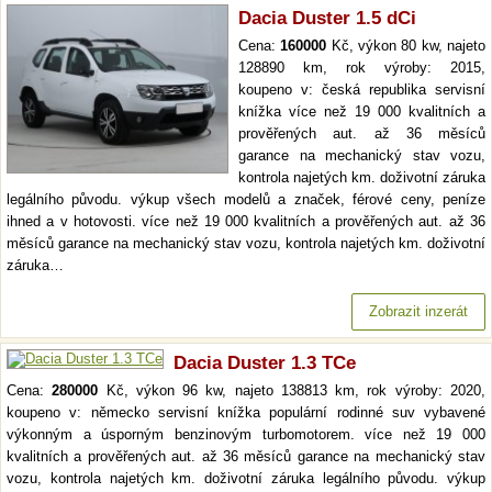
Dacia Duster 1.5 dCi
Cena:
160000
Kč, výkon 80 kw, najeto
128890 km, rok výroby: 2015,
koupeno v: česká republika servisní
knížka více než 19 000 kvalitních a
prověřených aut. až 36 měsíců
garance na mechanický stav vozu,
kontrola najetých km. doživotní záruka
legálního původu. výkup všech modelů a značek, férové ceny, peníze
ihned a v hotovosti. více než 19 000 kvalitních a prověřených aut. až 36
měsíců garance na mechanický stav vozu, kontrola najetých km. doživotní
záruka…
Zobrazit inzerát
Dacia Duster 1.3 TCe
Cena:
280000
Kč, výkon 96 kw, najeto 138813 km, rok výroby: 2020,
koupeno v: německo servisní knížka populární rodinné suv vybavené
výkonným a úsporným benzinovým turbomotorem. více než 19 000
kvalitních a prověřených aut. až 36 měsíců garance na mechanický stav
vozu, kontrola najetých km. doživotní záruka legálního původu. výkup