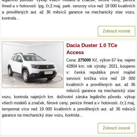
ihned a v hotovosti. lpg, čr,2.maj, park. senzory více než 19 000 kvalitních
a prověřených aut. až 36 měsíců garance na mechanický stav vozu,
kontrola…
Zobrazit inzerát
Dacia Duster 1.0 TCe
Access
Cena:
275000
Kč, výkon 67 kw, najeto
42804 km, rok výroby: 2021, koupeno
v: česká republika první majitel
servisní knížka více než 19 000
kvalitních a prověřených aut. až 36
měsíců garance na mechanický stav
vozu, kontrola najetých km. doživotní záruka legálního původu. výkup
všech modelů a značek, férové ceny, peníze ihned a v hotovosti. čr,1.maj,
tempomat více než 19 000 kvalitních a prověřených aut. až 36 měsíců
garance na mechanický stav vozu, kontrola…
Zobrazit inzerát