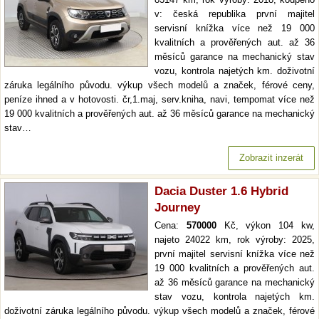
v: česká republika první majitel
servisní knížka více než 19 000
kvalitních a prověřených aut. až 36
měsíců garance na mechanický stav
vozu, kontrola najetých km. doživotní
záruka legálního původu. výkup všech modelů a značek, férové ceny,
peníze ihned a v hotovosti. čr,1.maj, serv.kniha, navi, tempomat více než
19 000 kvalitních a prověřených aut. až 36 měsíců garance na mechanický
stav…
Zobrazit inzerát
Dacia Duster 1.6 Hybrid
Journey
Cena:
570000
Kč, výkon 104 kw,
najeto 24022 km, rok výroby: 2025,
první majitel servisní knížka více než
19 000 kvalitních a prověřených aut.
až 36 měsíců garance na mechanický
stav vozu, kontrola najetých km.
doživotní záruka legálního původu. výkup všech modelů a značek, férové