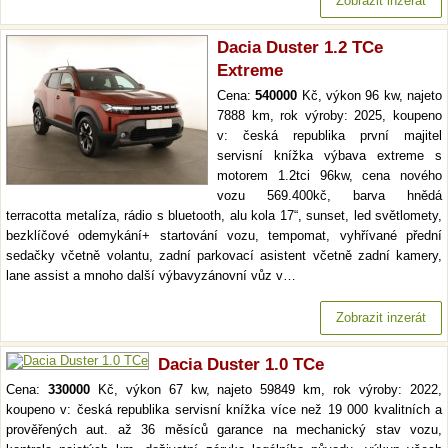
Zobrazit inzerát
Dacia Duster 1.2 TCe
Extreme
Cena:
540000
Kč, výkon 96 kw, najeto
7888 km, rok výroby: 2025, koupeno
v: česká republika první majitel
servisní knížka výbava extreme s
motorem 1.2tci 96kw, cena nového
vozu 569.400kč, barva hnědá
terracotta metalíza, rádio s bluetooth, alu kola 17“, sunset, led světlomety,
bezklíčové odemykání+ startování vozu, tempomat, vyhřívané přední
sedačky včetně volantu, zadní parkovací asistent včetně zadní kamery,
lane assist a mnoho další výbavyzánovní vůz v…
Zobrazit inzerát
Dacia Duster 1.0 TCe
Cena:
330000
Kč, výkon 67 kw, najeto 59849 km, rok výroby: 2022,
koupeno v: česká republika servisní knížka více než 19 000 kvalitních a
prověřených aut. až 36 měsíců garance na mechanický stav vozu,