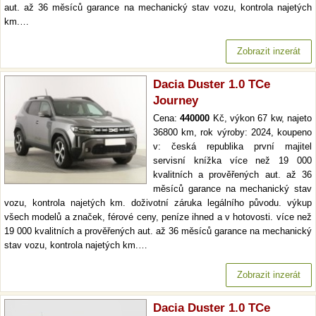
aut. až 36 měsíců garance na mechanický stav vozu, kontrola najetých
km.…
Zobrazit inzerát
Dacia Duster 1.0 TCe
Journey
Cena:
440000
Kč, výkon 67 kw, najeto
36800 km, rok výroby: 2024, koupeno
v: česká republika první majitel
servisní knížka více než 19 000
kvalitních a prověřených aut. až 36
měsíců garance na mechanický stav
vozu, kontrola najetých km. doživotní záruka legálního původu. výkup
všech modelů a značek, férové ceny, peníze ihned a v hotovosti. více než
19 000 kvalitních a prověřených aut. až 36 měsíců garance na mechanický
stav vozu, kontrola najetých km.…
Zobrazit inzerát
Dacia Duster 1.0 TCe