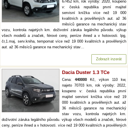
67452 km, rok výroby: 2020, koupeno
v: česká republika první majitel
servisní knížka více než 19 000
kvalitních a prověřených aut. až 36
měsíců garance na mechanický stav
vozu, kontrola najetých km. doživotní záruka legálního původu. výkup
všech modelů a značek, férové ceny, peníze ihned a v hotovosti. lpg,
čr,1.maj, serv.kniha, tempomat více než 19 000 kvalitních a prověřených
aut. až 36 měsíců garance na mechanický stav…
Zobrazit inzerát
Dacia Duster 1.3 TCe
Cena:
440000
Kč, výkon 110 kw,
najeto 70703 km, rok výroby: 2022,
koupeno v: česká republika první
majitel servisní knížka více než 19
000 kvalitních a prověřených aut. až
36 měsíců garance na mechanický
stav vozu, kontrola najetých km.
doživotní záruka legálního původu. výkup všech modelů a značek, férové
ceny, peníze ihned a v hotovosti. více než 19 000 kvalitních a prověřených