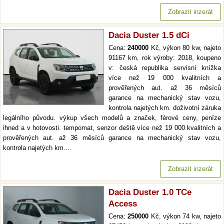
Zobrazit inzerát
Dacia Duster 1.5 dCi
Cena:
240000
Kč, výkon 80 kw, najeto
91167 km, rok výroby: 2018, koupeno
v: česká republika servisní knížka
více než 19 000 kvalitních a
prověřených aut. až 36 měsíců
garance na mechanický stav vozu,
kontrola najetých km. doživotní záruka
legálního původu. výkup všech modelů a značek, férové ceny, peníze
ihned a v hotovosti. tempomat, senzor deště více než 19 000 kvalitních a
prověřených aut. až 36 měsíců garance na mechanický stav vozu,
kontrola najetých km.…
Zobrazit inzerát
Dacia Duster 1.0 TCe
Access
Cena:
250000
Kč, výkon 74 kw, najeto