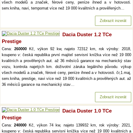
všech modelů a značek, férové ceny, peníze ihned a v hotovosti.
serv.kniha, navi, tempomat více než 19 000 kvalitních a prověřených…
Zobrazit inzerát
Dacia Duster 1.2 TCe
Prestige
Cena:
260000
Kč, výkon 92 kw, najeto 72312 km, rok výroby: 2018,
koupeno v: česká republika první majitel servisní knížka více než 19 000
kvalitních a prověřených aut. až 36 měsíců garance na mechanický stav
vozu, kontrola najetých km. doživotní záruka legálního původu. výkup
všech modelů a značek, férové ceny, peníze ihned a v hotovosti. čr,1.maj,
serv.kniha, prestige, navi více než 19 000 kvalitních a prověřených aut. až
36 měsíců garance na mechanický stav…
Zobrazit inzerát
Dacia Duster 1.0 TCe
Prestige
Cena:
240000
Kč, výkon 74 kw, najeto 139932 km, rok výroby: 2021,
koupeno v: česká republika servisní knížka více než 19 000 kvalitních a