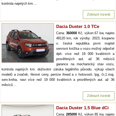
kontrola najetých km.…
Zobrazit inzerát
Dacia Duster 1.0 TCe
Cena:
360000
Kč, výkon 67 kw, najeto
48120 km, rok výroby: 2023, koupeno
v: česká republika první majitel
servisní knížka u vozu možný odpočet
dph. více než 19 000 kvalitních a
prověřených aut. až 36 měsíců
garance na mechanický stav vozu,
kontrola najetých km. doživotní záruka legálního původu. výkup všech
modelů a značek, férové ceny, peníze ihned a v hotovosti. lpg, čr,1.maj,
serv.kniha, navi více než 19 000 kvalitních a prověřených aut. až 36
měsíců…
Zobrazit inzerát
Dacia Duster 1.5 Blue dCi
Cena:
285000
Kč, výkon 85 kw, najeto