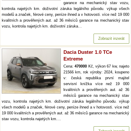
garance na mechanický stav vozu,
kontrola najetých km. doživotní záruka legálního původu. výkup všech
modelů a značek, férové ceny, peníze ihned a v hotovosti. více než 19 000
kvalitních a prověřených aut. až 36 měsíců garance na mechanický stav
vozu, kontrola najetých km. doživotní záruka…
Zobrazit inzerát
Dacia Duster 1.0 TCe
Extreme
Cena:
470000
Kč, výkon 67 kw, najeto
21566 km, rok výroby: 2024, koupeno
v: česká republika první majitel
servisní knížka více než 19 000
kvalitních a prověřených aut. až 36
měsíců garance na mechanický stav
vozu, kontrola najetých km. doživotní záruka legálního původu. výkup
všech modelů a značek, férové ceny, peníze ihned a v hotovosti. více než
19 000 kvalitních a prověřených aut. až 36 měsíců garance na mechanický
stav vozu, kontrola najetých km.…