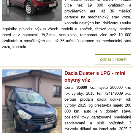
více než 19 000 kvalitních a
prověřených aut. až 36 měsíců
garance na mechanický stav vozu,
kontrola najetých km. doživotní záruka
legálního původu. výkup všech modelů a značek, férové ceny, peníze
ihned a v hotovosti. čr,2.maj, serv.kniha, tempomat více než 19 000
kvalitních a prověřených aut. až 36 měsíců garance na mechanický stav
vozu, kontrola…
Zobrazit inzerát
Dacia Duster s LPG - mini
obytný vůz
Cena:
85000
Kč, najeto 280800 km,
rok výroby: 2015, tel: 724149039 okr:
beroun prodám dacia dokker rok
výroby 2015 lpg přestavba najeto 280
800 km. auto je v dobrém stavu
poslední roky garážované pravidelně
servisované a plně pojízdné: ?
rozvody dělané na konci roku 2025 ?