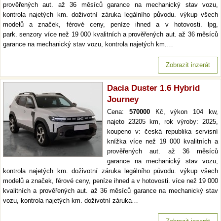
prověřených aut. až 36 měsíců garance na mechanický stav vozu,
kontrola najetých km. doživotní záruka legálního původu. výkup všech
modelů a značek, férové ceny, peníze ihned a v hotovosti. lpg,
park. senzory více než 19 000 kvalitních a prověřených aut. až 36 měsíců
garance na mechanický stav vozu, kontrola najetých km.…
Zobrazit inzerát
Dacia Duster 1.6 Hybrid
Journey
Cena:
570000
Kč, výkon 104 kw,
najeto 23205 km, rok výroby: 2025,
koupeno v: česká republika servisní
knížka více než 19 000 kvalitních a
prověřených aut. až 36 měsíců
garance na mechanický stav vozu,
kontrola najetých km. doživotní záruka legálního původu. výkup všech
modelů a značek, férové ceny, peníze ihned a v hotovosti. více než 19 000
kvalitních a prověřených aut. až 36 měsíců garance na mechanický stav
vozu, kontrola najetých km. doživotní záruka…