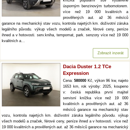
knížka populární suv vybavené
úsporným benzinovým turbomotorem.
více než 19 000 kvalitních a
prověřených aut. až 36 měsíců
garance na mechanický stav vozu, kontrola najetých km. doživotní záruka
legálního původu. výkup všech modelů a značek, férové ceny, peníze
ihned a v hotovosti. serv.kniha, tempomat, park. senzory více než 19 000
kvalitních a…
Zobrazit inzerát
Dacia Duster 1.2 TCe
Expression
Cena:
580000
Kč, výkon 96 kw, najeto
1653 km, rok výroby: 2025, koupeno
v: česká republika první majitel
servisní knížka více než 19 000
kvalitních a prověřených aut. až 36
měsíců garance na mechanický stav
vozu, kontrola najetých km. doživotní záruka legálního původu. výkup
všech modelů a značek, férové ceny, peníze ihned a v hotovosti. více než
19 000 kvalitních a prověřených aut. až 36 měsíců garance na mechanický