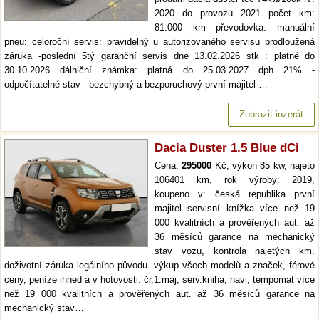
2020 do provozu 2021 počet km:
81.000 km převodovka: manuální
pneu: celoroční servis: pravidelný u autorizovaného servisu prodloužená
záruka -poslední 5tý garanční servis dne 13.02.2026 stk : platné do
30.10.2026 dálniční známka: platná do 25.03.2027 dph 21% -
odpočítatelné stav - bezchybný a bezporuchový první majitel …
Zobrazit inzerát
Dacia Duster 1.5 Blue dCi
Cena:
295000
Kč, výkon 85 kw, najeto
106401 km, rok výroby: 2019,
koupeno v: česká republika první
majitel servisní knížka více než 19
000 kvalitních a prověřených aut. až
36 měsíců garance na mechanický
stav vozu, kontrola najetých km.
doživotní záruka legálního původu. výkup všech modelů a značek, férové
ceny, peníze ihned a v hotovosti. čr,1.maj, serv.kniha, navi, tempomat více
než 19 000 kvalitních a prověřených aut. až 36 měsíců garance na
mechanický stav…