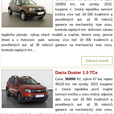
192802 km, rok výroby: 2010,
koupeno v: česká republika servisní
knížka více než 19 000 kvalitních a
prověřených aut. až 36 měsíců
garance na mechanický stav vozu,
kontrola najetých km. doživotní záruka
legálního původu. výkup všech modelů a značek, férové ceny, peníze
ihned a v hotovosti. park. senzory více než 19 000 kvalitních a
prověřených aut. až 36 měsíců garance na mechanický stav vozu,
kontrola najetých km.…
Zobrazit inzerát
Dacia Duster 1.0 TCe
Cena:
360000
Kč, výkon 67 kw, najeto
48120 km, rok výroby: 2023, koupeno
v: česká republika první majitel
servisní knížka u vozu možný odpočet
dph. více než 19 000 kvalitních a
prověřených aut. až 36 měsíců
garance na mechanický stav vozu,