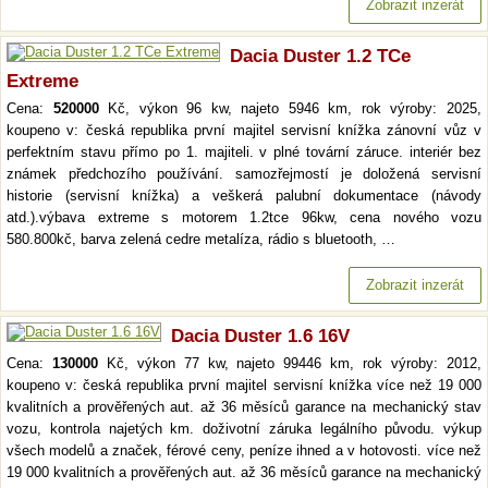
Zobrazit inzerát
Dacia Duster 1.2 TCe
Extreme
Cena:
520000
Kč, výkon 96 kw, najeto 5946 km, rok výroby: 2025,
koupeno v: česká republika první majitel servisní knížka zánovní vůz v
perfektním stavu přímo po 1. majiteli. v plné tovární záruce. interiér bez
známek předchozího používání. samozřejmostí je doložená servisní
historie (servisní knížka) a veškerá palubní dokumentace (návody
atd.).výbava extreme s motorem 1.2tce 96kw, cena nového vozu
580.800kč, barva zelená cedre metalíza, rádio s bluetooth, …
Zobrazit inzerát
Dacia Duster 1.6 16V
Cena:
130000
Kč, výkon 77 kw, najeto 99446 km, rok výroby: 2012,
koupeno v: česká republika první majitel servisní knížka více než 19 000
kvalitních a prověřených aut. až 36 měsíců garance na mechanický stav
vozu, kontrola najetých km. doživotní záruka legálního původu. výkup
všech modelů a značek, férové ceny, peníze ihned a v hotovosti. více než
19 000 kvalitních a prověřených aut. až 36 měsíců garance na mechanický