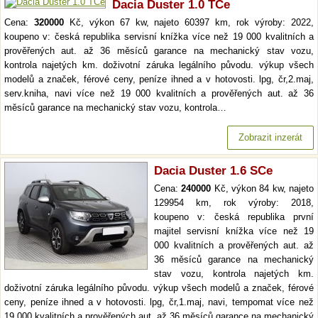
Dacia Duster 1.0 TCe
Cena:
320000
Kč, výkon 67 kw, najeto 60397 km, rok výroby: 2022,
koupeno v: česká republika servisní knížka více než 19 000 kvalitních a
prověřených aut. až 36 měsíců garance na mechanický stav vozu,
kontrola najetých km. doživotní záruka legálního původu. výkup všech
modelů a značek, férové ceny, peníze ihned a v hotovosti. lpg, čr,2.maj,
serv.kniha, navi více než 19 000 kvalitních a prověřených aut. až 36
měsíců garance na mechanický stav vozu, kontrola…
Zobrazit inzerát
Dacia Duster 1.6 SCe
Cena:
240000
Kč, výkon 84 kw, najeto
129954 km, rok výroby: 2018,
koupeno v: česká republika první
majitel servisní knížka více než 19
000 kvalitních a prověřených aut. až
36 měsíců garance na mechanický
stav vozu, kontrola najetých km.
doživotní záruka legálního původu. výkup všech modelů a značek, férové
ceny, peníze ihned a v hotovosti. lpg, čr,1.maj, navi, tempomat více než
19 000 kvalitních a prověřených aut. až 36 měsíců garance na mechanický