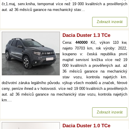
čr,1.maj, serv.kniha, tempomat více než 19 000 kvalitních a prověřených
aut. až 36 měsíců garance na mechanický stav…
Zobrazit inzerát
Dacia Duster 1.3 TCe
Cena:
440000
Kč, výkon 110 kw,
najeto 70703 km, rok výroby: 2022,
koupeno v: česká republika první
majitel servisní knížka více než 19
000 kvalitních a prověřených aut. až
36 měsíců garance na mechanický
stav vozu, kontrola najetých km.
doživotní záruka legálního původu. výkup všech modelů a značek, férové
ceny, peníze ihned a v hotovosti. více než 19 000 kvalitních a prověřených
aut. až 36 měsíců garance na mechanický stav vozu, kontrola najetých
km.…
Zobrazit inzerát
Dacia Duster 1.0 TCe