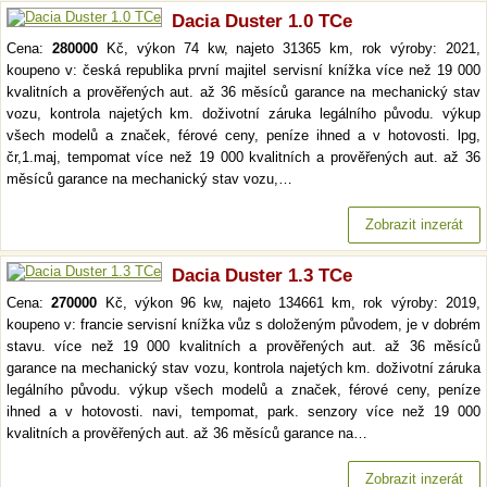
Dacia Duster 1.0 TCe
Cena:
280000
Kč, výkon 74 kw, najeto 31365 km, rok výroby: 2021,
koupeno v: česká republika první majitel servisní knížka více než 19 000
kvalitních a prověřených aut. až 36 měsíců garance na mechanický stav
vozu, kontrola najetých km. doživotní záruka legálního původu. výkup
všech modelů a značek, férové ceny, peníze ihned a v hotovosti. lpg,
čr,1.maj, tempomat více než 19 000 kvalitních a prověřených aut. až 36
měsíců garance na mechanický stav vozu,…
Zobrazit inzerát
Dacia Duster 1.3 TCe
Cena:
270000
Kč, výkon 96 kw, najeto 134661 km, rok výroby: 2019,
koupeno v: francie servisní knížka vůz s doloženým původem, je v dobrém
stavu. více než 19 000 kvalitních a prověřených aut. až 36 měsíců
garance na mechanický stav vozu, kontrola najetých km. doživotní záruka
legálního původu. výkup všech modelů a značek, férové ceny, peníze
ihned a v hotovosti. navi, tempomat, park. senzory více než 19 000
kvalitních a prověřených aut. až 36 měsíců garance na…
Zobrazit inzerát