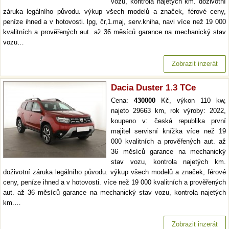
vozu, kontrola najetých km. doživotní
záruka legálního původu. výkup všech modelů a značek, férové ceny,
peníze ihned a v hotovosti. lpg, čr,1.maj, serv.kniha, navi více než 19 000
kvalitních a prověřených aut. až 36 měsíců garance na mechanický stav
vozu…
Zobrazit inzerát
Dacia Duster 1.3 TCe
Cena:
430000
Kč, výkon 110 kw,
najeto 29663 km, rok výroby: 2022,
koupeno v: česká republika první
majitel servisní knížka více než 19
000 kvalitních a prověřených aut. až
36 měsíců garance na mechanický
stav vozu, kontrola najetých km.
doživotní záruka legálního původu. výkup všech modelů a značek, férové
ceny, peníze ihned a v hotovosti. více než 19 000 kvalitních a prověřených
aut. až 36 měsíců garance na mechanický stav vozu, kontrola najetých
km.…
Zobrazit inzerát