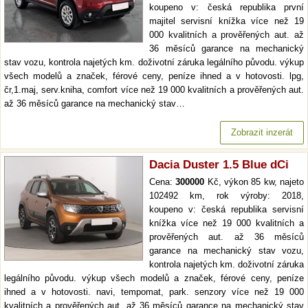
koupeno v: česká republika první
majitel servisní knížka více než 19
000 kvalitních a prověřených aut. až
36 měsíců garance na mechanický
stav vozu, kontrola najetých km. doživotní záruka legálního původu. výkup
všech modelů a značek, férové ceny, peníze ihned a v hotovosti. lpg,
čr,1.maj, serv.kniha, comfort více než 19 000 kvalitních a prověřených aut.
až 36 měsíců garance na mechanický stav…
Zobrazit inzerát
Dacia Duster 1.5 Blue dCi
Cena:
300000
Kč, výkon 85 kw, najeto
102492 km, rok výroby: 2018,
koupeno v: česká republika servisní
knížka více než 19 000 kvalitních a
prověřených aut. až 36 měsíců
garance na mechanický stav vozu,
kontrola najetých km. doživotní záruka
legálního původu. výkup všech modelů a značek, férové ceny, peníze
ihned a v hotovosti. navi, tempomat, park. senzory více než 19 000
kvalitních a prověřených aut. až 36 měsíců garance na mechanický stav