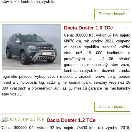
stav vozu, kontrola najetých km.…
Zobrazit inzerát
Dacia Duster 1.0 TCe
Cena:
300000
Kč, výkon 67 kw, najeto
68870 km, rok výroby: 2021, koupeno
v: česká republika servisní knížka
více než 19 000 kvalitních a
prověřených aut. až 36 měsíců
garance na mechanický stav vozu,
kontrola najetých km. doživotní záruka
legálního původu. výkup všech modelů a značek, férové ceny, peníze
ihned a v hotovosti. lpg, čr,2.maj, tempomat, park. senzory více než 19
000 kvalitních a prověřených aut. až 36 měsíců garance na mechanický
stav vozu,…
Zobrazit inzerát
Dacia Duster 1.2 TCe
Cena:
300000
Kč, výkon 92 kw, najeto 75490 km, rok výroby: 2018,