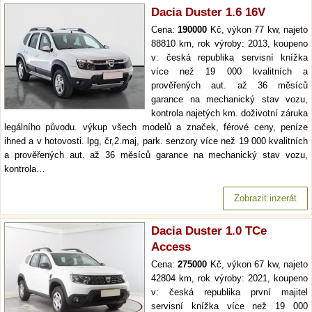
Dacia Duster 1.6 16V
Cena:
190000
Kč, výkon 77 kw, najeto
88810 km, rok výroby: 2013, koupeno
v: česká republika servisní knížka
více než 19 000 kvalitních a
prověřených aut. až 36 měsíců
garance na mechanický stav vozu,
kontrola najetých km. doživotní záruka
legálního původu. výkup všech modelů a značek, férové ceny, peníze
ihned a v hotovosti. lpg, čr,2.maj, park. senzory více než 19 000 kvalitních
a prověřených aut. až 36 měsíců garance na mechanický stav vozu,
kontrola…
Zobrazit inzerát
Dacia Duster 1.0 TCe
Access
Cena:
275000
Kč, výkon 67 kw, najeto
42804 km, rok výroby: 2021, koupeno
v: česká republika první majitel
servisní knížka více než 19 000