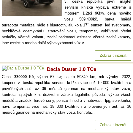
v: česká republika první majitel
servisní knížka výbava extreme s
motorem 1.2tci 96kw, cena nového
vozu 569.400kč, barva hnědá
terracotta metalíza, rádio s bluetooth, alu kola 17“, sunset, led světlomety,
bezklíčové odemykání+ startování vozu, tempomat, vyhřívané přední
sedačky včetně volantu, zadní parkovací asistent včetně zadní kamery,
lane assist a mnoho další výbavyzánovní vůz v…
Zobrazit inzerát
Dacia Duster 1.0 TCe
Cena:
330000
Kč, výkon 67 kw, najeto 59849 km, rok výroby: 2022,
koupeno v: česká republika servisní knížka více než 19 000 kvalitních a
prověřených aut. až 36 měsíců garance na mechanický stav vozu,
kontrola najetých km. doživotní záruka legálního původu. výkup všech
modelů a značek, férové ceny, peníze ihned a v hotovosti. lpg, serv.kniha,
navi, tempomat více než 19 000 kvalitních a prověřených aut. až 36
měsíců garance na mechanický stav vozu, kontrola…
Zobrazit inzerát