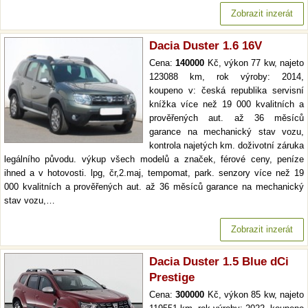
Zobrazit inzerát
Dacia Duster 1.6 16V
Cena:
140000
Kč, výkon 77 kw, najeto
123088 km, rok výroby: 2014,
koupeno v: česká republika servisní
knížka více než 19 000 kvalitních a
prověřených aut. až 36 měsíců
garance na mechanický stav vozu,
kontrola najetých km. doživotní záruka
legálního původu. výkup všech modelů a značek, férové ceny, peníze
ihned a v hotovosti. lpg, čr,2.maj, tempomat, park. senzory více než 19
000 kvalitních a prověřených aut. až 36 měsíců garance na mechanický
stav vozu,…
Zobrazit inzerát
Dacia Duster 1.5 Blue dCi
Prestige
Cena:
300000
Kč, výkon 85 kw, najeto