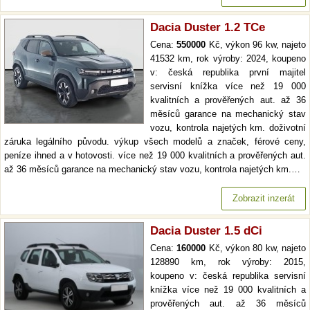
Dacia Duster 1.2 TCe
Cena:
550000
Kč, výkon 96 kw, najeto
41532 km, rok výroby: 2024, koupeno
v: česká republika první majitel
servisní knížka více než 19 000
kvalitních a prověřených aut. až 36
měsíců garance na mechanický stav
vozu, kontrola najetých km. doživotní
záruka legálního původu. výkup všech modelů a značek, férové ceny,
peníze ihned a v hotovosti. více než 19 000 kvalitních a prověřených aut.
až 36 měsíců garance na mechanický stav vozu, kontrola najetých km.…
Zobrazit inzerát
Dacia Duster 1.5 dCi
Cena:
160000
Kč, výkon 80 kw, najeto
128890 km, rok výroby: 2015,
koupeno v: česká republika servisní
knížka více než 19 000 kvalitních a
prověřených aut. až 36 měsíců