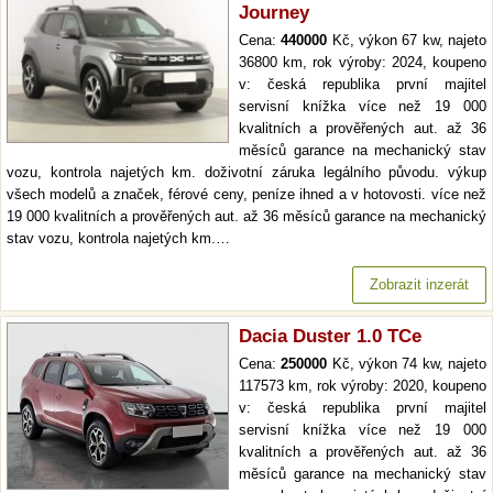
Journey
Cena:
440000
Kč, výkon 67 kw, najeto
36800 km, rok výroby: 2024, koupeno
v: česká republika první majitel
servisní knížka více než 19 000
kvalitních a prověřených aut. až 36
měsíců garance na mechanický stav
vozu, kontrola najetých km. doživotní záruka legálního původu. výkup
všech modelů a značek, férové ceny, peníze ihned a v hotovosti. více než
19 000 kvalitních a prověřených aut. až 36 měsíců garance na mechanický
stav vozu, kontrola najetých km.…
Zobrazit inzerát
Dacia Duster 1.0 TCe
Cena:
250000
Kč, výkon 74 kw, najeto
117573 km, rok výroby: 2020, koupeno
v: česká republika první majitel
servisní knížka více než 19 000
kvalitních a prověřených aut. až 36
měsíců garance na mechanický stav