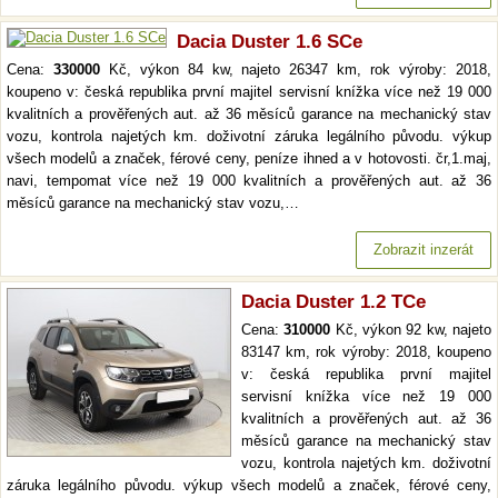
Dacia Duster 1.6 SCe
Cena:
330000
Kč, výkon 84 kw, najeto 26347 km, rok výroby: 2018,
koupeno v: česká republika první majitel servisní knížka více než 19 000
kvalitních a prověřených aut. až 36 měsíců garance na mechanický stav
vozu, kontrola najetých km. doživotní záruka legálního původu. výkup
všech modelů a značek, férové ceny, peníze ihned a v hotovosti. čr,1.maj,
navi, tempomat více než 19 000 kvalitních a prověřených aut. až 36
měsíců garance na mechanický stav vozu,…
Zobrazit inzerát
Dacia Duster 1.2 TCe
Cena:
310000
Kč, výkon 92 kw, najeto
83147 km, rok výroby: 2018, koupeno
v: česká republika první majitel
servisní knížka více než 19 000
kvalitních a prověřených aut. až 36
měsíců garance na mechanický stav
vozu, kontrola najetých km. doživotní
záruka legálního původu. výkup všech modelů a značek, férové ceny,