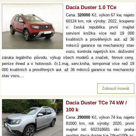
Dacia Duster 1.0 TCe
Cena:
320000
Kč, výkon 67 kw, najeto
60124 km, rok výroby: 2022, koupeno
v: česká republika první majitel
servisní knížka více než 19 000
kvalitních a prověřených aut. až 36
měsíců garance na mechanický stav
vozu, kontrola najetých km. doživotní
záruka legálního původu. výkup všech modelů a značek, férové ceny,
peníze ihned a v hotovosti. čr,1.maj, serv.kniha, tempomat více než 19
000 kvalitních a prověřených aut. až 36 měsíců garance na mechanický
stav vozu,…
Zobrazit inzerát
Dacia Duster TCe 74 kW /
100 k
Cena:
290000
Kč, výkon 74 kw, najeto
81000 km, rok výroby: 2020, první
majitel tel: 602318681 okr: praha
prodám dacia duster tce 74kw/100k rv: