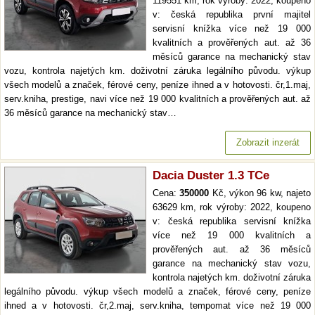
119551 km, rok výroby: 2022, koupeno
v: česká republika první majitel
servisní knížka více než 19 000
kvalitních a prověřených aut. až 36
měsíců garance na mechanický stav
vozu, kontrola najetých km. doživotní záruka legálního původu. výkup
všech modelů a značek, férové ceny, peníze ihned a v hotovosti. čr,1.maj,
serv.kniha, prestige, navi více než 19 000 kvalitních a prověřených aut. až
36 měsíců garance na mechanický stav…
Zobrazit inzerát
Dacia Duster 1.3 TCe
Cena:
350000
Kč, výkon 96 kw, najeto
63629 km, rok výroby: 2022, koupeno
v: česká republika servisní knížka
více než 19 000 kvalitních a
prověřených aut. až 36 měsíců
garance na mechanický stav vozu,
kontrola najetých km. doživotní záruka
legálního původu. výkup všech modelů a značek, férové ceny, peníze
ihned a v hotovosti. čr,2.maj, serv.kniha, tempomat více než 19 000