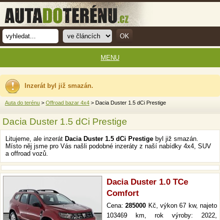
MENU
Inzerát byl již smazán.
Auta do terénu
>
Offroad bazar 4x4
> Dacia Duster 1.5 dCi Prestige
Dacia Duster 1.5 dCi Prestige
Litujeme, ale inzerát
Dacia Duster 1.5 dCi Prestige
byl již smazán.
Místo něj jsme pro Vás našli podobné inzeráty z naší nabídky 4x4, SUV
a offroad vozů.
Dacia Duster 1.0 TCe
Comfort
Cena:
285000
Kč, výkon 67 kw, najeto
103469 km, rok výroby: 2022,