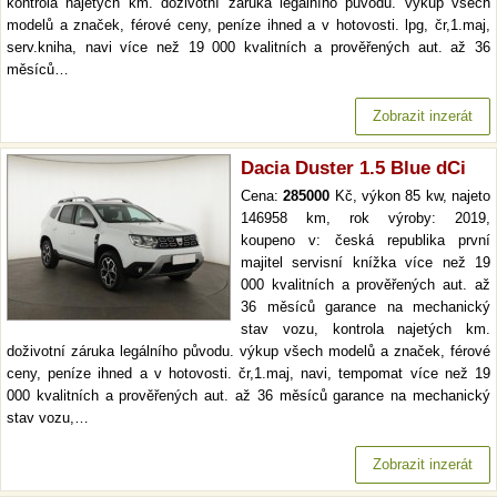
kontrola najetých km. doživotní záruka legálního původu. výkup všech
modelů a značek, férové ceny, peníze ihned a v hotovosti. lpg, čr,1.maj,
serv.kniha, navi více než 19 000 kvalitních a prověřených aut. až 36
měsíců…
Zobrazit inzerát
Dacia Duster 1.5 Blue dCi
Cena:
285000
Kč, výkon 85 kw, najeto
146958 km, rok výroby: 2019,
koupeno v: česká republika první
majitel servisní knížka více než 19
000 kvalitních a prověřených aut. až
36 měsíců garance na mechanický
stav vozu, kontrola najetých km.
doživotní záruka legálního původu. výkup všech modelů a značek, férové
ceny, peníze ihned a v hotovosti. čr,1.maj, navi, tempomat více než 19
000 kvalitních a prověřených aut. až 36 měsíců garance na mechanický
stav vozu,…
Zobrazit inzerát