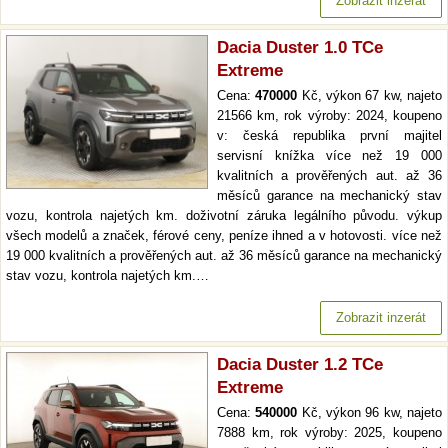
Zobrazit inzerát
Dacia Duster 1.0 TCe
Extreme
Cena:
470000
Kč, výkon 67 kw, najeto
21566 km, rok výroby: 2024, koupeno
v: česká republika první majitel
servisní knížka více než 19 000
kvalitních a prověřených aut. až 36
měsíců garance na mechanický stav
vozu, kontrola najetých km. doživotní záruka legálního původu. výkup
všech modelů a značek, férové ceny, peníze ihned a v hotovosti. více než
19 000 kvalitních a prověřených aut. až 36 měsíců garance na mechanický
stav vozu, kontrola najetých km.…
Zobrazit inzerát
Dacia Duster 1.2 TCe
Extreme
Cena:
540000
Kč, výkon 96 kw, najeto
7888 km, rok výroby: 2025, koupeno