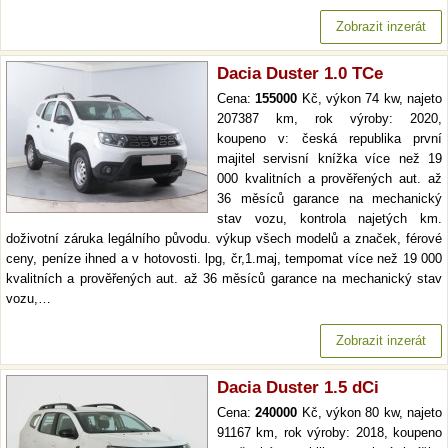
Zobrazit inzerát
Dacia Duster 1.0 TCe
Cena:
155000
Kč, výkon 74 kw, najeto
207387 km, rok výroby: 2020,
koupeno v: česká republika první
majitel servisní knížka více než 19
000 kvalitních a prověřených aut. až
36 měsíců garance na mechanický
stav vozu, kontrola najetých km.
doživotní záruka legálního původu. výkup všech modelů a značek, férové
ceny, peníze ihned a v hotovosti. lpg, čr,1.maj, tempomat více než 19 000
kvalitních a prověřených aut. až 36 měsíců garance na mechanický stav
vozu,…
Zobrazit inzerát
Dacia Duster 1.5 dCi
Cena:
240000
Kč, výkon 80 kw, najeto
91167 km, rok výroby: 2018, koupeno