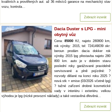
kvalitních a prověřených aut. až 36 měsíců garance na mechanický stav
vozu, kontrola…
Zobrazit inzerát
Dacia Duster s LPG - mini
obytný vůz
Cena:
85000
Kč, najeto 280800 km,
rok výroby: 2015, tel: 724149039 okr:
beroun prodám dacia dokker rok
výroby 2015 lpg přestavba najeto 280
800 km. auto je v dobrém stavu
poslední roky garážované pravidelně
servisované a plně pojízdné: ?
rozvody dělané na konci roku 2025 ?
nová stk + emise (03/2026 včetně lpg)
? tažné zařízení drobné kosmetické
vady v interiéru i exteriéru. velkou
výhodou je lpg (nízké provozní náklady) a také vestavěná dřevěná…
Zobrazit inzerát