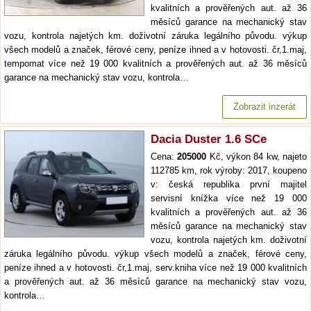
kvalitních a prověřených aut. až 36
měsíců garance na mechanický stav
vozu, kontrola najetých km. doživotní záruka legálního původu. výkup
všech modelů a značek, férové ceny, peníze ihned a v hotovosti. čr,1.maj,
tempomat více než 19 000 kvalitních a prověřených aut. až 36 měsíců
garance na mechanický stav vozu, kontrola…
Zobrazit inzerát
Dacia Duster 1.6 SCe
Cena:
205000
Kč, výkon 84 kw, najeto
112785 km, rok výroby: 2017, koupeno
v: česká republika první majitel
servisní knížka více než 19 000
kvalitních a prověřených aut. až 36
měsíců garance na mechanický stav
vozu, kontrola najetých km. doživotní
záruka legálního původu. výkup všech modelů a značek, férové ceny,
peníze ihned a v hotovosti. čr,1.maj, serv.kniha více než 19 000 kvalitních
a prověřených aut. až 36 měsíců garance na mechanický stav vozu,
kontrola…