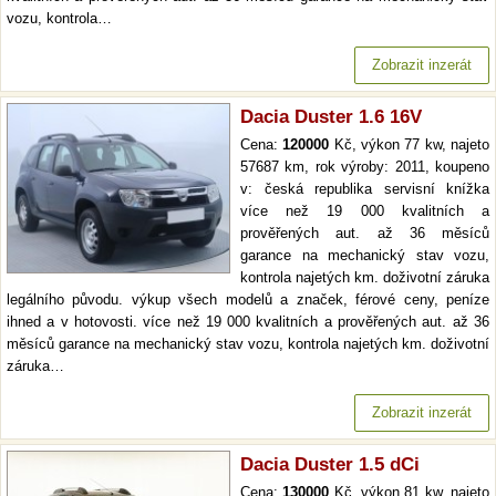
vozu, kontrola…
Zobrazit inzerát
Dacia Duster 1.6 16V
Cena:
120000
Kč, výkon 77 kw, najeto
57687 km, rok výroby: 2011, koupeno
v: česká republika servisní knížka
více než 19 000 kvalitních a
prověřených aut. až 36 měsíců
garance na mechanický stav vozu,
kontrola najetých km. doživotní záruka
legálního původu. výkup všech modelů a značek, férové ceny, peníze
ihned a v hotovosti. více než 19 000 kvalitních a prověřených aut. až 36
měsíců garance na mechanický stav vozu, kontrola najetých km. doživotní
záruka…
Zobrazit inzerát
Dacia Duster 1.5 dCi
Cena:
130000
Kč, výkon 81 kw, najeto