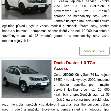
v: česká republika servisní knížka
více než 19 000 kvalitních a
prověřených aut. až 36 měsíců
garance na mechanický stav vozu,
kontrola najetých km. doživotní záruka
legálního původu. výkup všech modelů a značek, férové ceny, peníze
ihned a v hotovosti. tempomat, senzor deště více než 19 000 kvalitních a
prověřených aut. až 36 měsíců garance na mechanický stav vozu,
kontrola najetých km.…
Zobrazit inzerát
Dacia Duster 1.0 TCe
Access
Cena:
250000
Kč, výkon 74 kw, najeto
67452 km, rok výroby: 2020, koupeno
v: česká republika první majitel
servisní knížka více než 19 000
kvalitních a prověřených aut. až 36
měsíců garance na mechanický stav
vozu, kontrola najetých km. doživotní záruka legálního původu. výkup
všech modelů a značek, férové ceny, peníze ihned a v hotovosti. lpg,