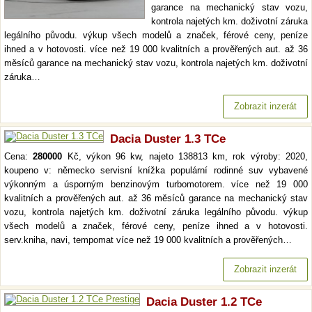
garance na mechanický stav vozu,
kontrola najetých km. doživotní záruka
legálního původu. výkup všech modelů a značek, férové ceny, peníze
ihned a v hotovosti. více než 19 000 kvalitních a prověřených aut. až 36
měsíců garance na mechanický stav vozu, kontrola najetých km. doživotní
záruka…
Zobrazit inzerát
Dacia Duster 1.3 TCe
Cena:
280000
Kč, výkon 96 kw, najeto 138813 km, rok výroby: 2020,
koupeno v: německo servisní knížka populární rodinné suv vybavené
výkonným a úsporným benzinovým turbomotorem. více než 19 000
kvalitních a prověřených aut. až 36 měsíců garance na mechanický stav
vozu, kontrola najetých km. doživotní záruka legálního původu. výkup
všech modelů a značek, férové ceny, peníze ihned a v hotovosti.
serv.kniha, navi, tempomat více než 19 000 kvalitních a prověřených…
Zobrazit inzerát
Dacia Duster 1.2 TCe