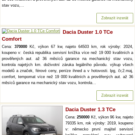
stav vozu,…
Zobrazit inzerát
Dacia Duster 1.0 TCe
Comfort
Cena:
370000
Kč, výkon 67 kw, najeto 64503 km, rok výroby: 2024,
koupeno v: česká republika servisní knížka více než 19 000 kvalitních a
prověřených aut. až 36 měsíců garance na mechanický stav vozu,
kontrola najetých km. doživotní záruka legálního původu. výkup všech
modelů a značek, férové ceny, peníze ihned a v hotovosti. lpg, čr,2.maj,
comfort, tempomat více než 19 000 kvalitních a prověřených aut. až 36
měsíců garance na mechanický stav vozu, kontrola…
Zobrazit inzerát
Dacia Duster 1.3 TCe
Cena:
250000
Kč, výkon 96 kw, najeto
79335 km, rok výroby: 2019, koupeno
v: německo první majitel servisní