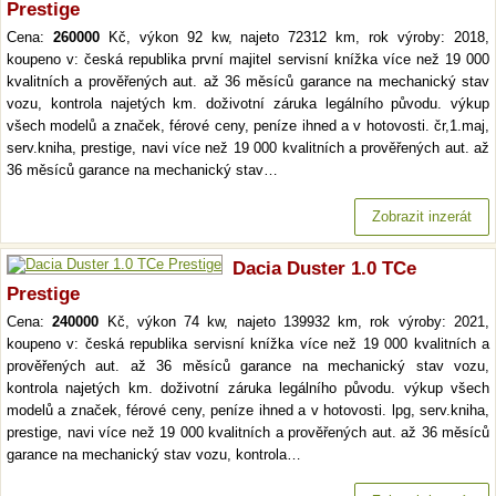
Prestige
Cena:
260000
Kč, výkon 92 kw, najeto 72312 km, rok výroby: 2018,
koupeno v: česká republika první majitel servisní knížka více než 19 000
kvalitních a prověřených aut. až 36 měsíců garance na mechanický stav
vozu, kontrola najetých km. doživotní záruka legálního původu. výkup
všech modelů a značek, férové ceny, peníze ihned a v hotovosti. čr,1.maj,
serv.kniha, prestige, navi více než 19 000 kvalitních a prověřených aut. až
36 měsíců garance na mechanický stav…
Zobrazit inzerát
Dacia Duster 1.0 TCe
Prestige
Cena:
240000
Kč, výkon 74 kw, najeto 139932 km, rok výroby: 2021,
koupeno v: česká republika servisní knížka více než 19 000 kvalitních a
prověřených aut. až 36 měsíců garance na mechanický stav vozu,
kontrola najetých km. doživotní záruka legálního původu. výkup všech
modelů a značek, férové ceny, peníze ihned a v hotovosti. lpg, serv.kniha,
prestige, navi více než 19 000 kvalitních a prověřených aut. až 36 měsíců
garance na mechanický stav vozu, kontrola…