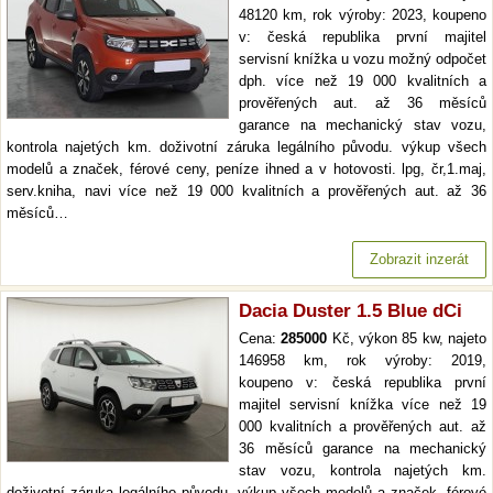
48120 km, rok výroby: 2023, koupeno
v: česká republika první majitel
servisní knížka u vozu možný odpočet
dph. více než 19 000 kvalitních a
prověřených aut. až 36 měsíců
garance na mechanický stav vozu,
kontrola najetých km. doživotní záruka legálního původu. výkup všech
modelů a značek, férové ceny, peníze ihned a v hotovosti. lpg, čr,1.maj,
serv.kniha, navi více než 19 000 kvalitních a prověřených aut. až 36
měsíců…
Zobrazit inzerát
Dacia Duster 1.5 Blue dCi
Cena:
285000
Kč, výkon 85 kw, najeto
146958 km, rok výroby: 2019,
koupeno v: česká republika první
majitel servisní knížka více než 19
000 kvalitních a prověřených aut. až
36 měsíců garance na mechanický
stav vozu, kontrola najetých km.
doživotní záruka legálního původu. výkup všech modelů a značek, férové