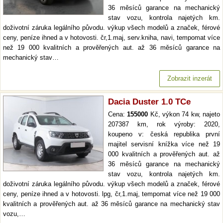
36 měsíců garance na mechanický
stav vozu, kontrola najetých km.
doživotní záruka legálního původu. výkup všech modelů a značek, férové
ceny, peníze ihned a v hotovosti. čr,1.maj, serv.kniha, navi, tempomat více
než 19 000 kvalitních a prověřených aut. až 36 měsíců garance na
mechanický stav…
Zobrazit inzerát
Dacia Duster 1.0 TCe
Cena:
155000
Kč, výkon 74 kw, najeto
207387 km, rok výroby: 2020,
koupeno v: česká republika první
majitel servisní knížka více než 19
000 kvalitních a prověřených aut. až
36 měsíců garance na mechanický
stav vozu, kontrola najetých km.
doživotní záruka legálního původu. výkup všech modelů a značek, férové
ceny, peníze ihned a v hotovosti. lpg, čr,1.maj, tempomat více než 19 000
kvalitních a prověřených aut. až 36 měsíců garance na mechanický stav
vozu,…