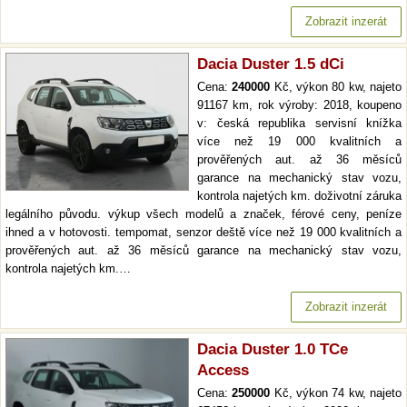
Zobrazit inzerát
Dacia Duster 1.5 dCi
Cena:
240000
Kč, výkon 80 kw, najeto
91167 km, rok výroby: 2018, koupeno
v: česká republika servisní knížka
více než 19 000 kvalitních a
prověřených aut. až 36 měsíců
garance na mechanický stav vozu,
kontrola najetých km. doživotní záruka
legálního původu. výkup všech modelů a značek, férové ceny, peníze
ihned a v hotovosti. tempomat, senzor deště více než 19 000 kvalitních a
prověřených aut. až 36 měsíců garance na mechanický stav vozu,
kontrola najetých km.…
Zobrazit inzerát
Dacia Duster 1.0 TCe
Access
Cena:
250000
Kč, výkon 74 kw, najeto