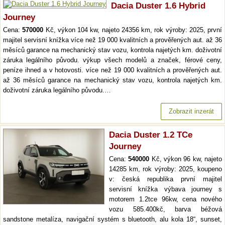
Dacia Duster 1.6 Hybrid
Journey
Cena:
570000
Kč, výkon 104 kw, najeto 24356 km, rok výroby: 2025, první
majitel servisní knížka více než 19 000 kvalitních a prověřených aut. až 36
měsíců garance na mechanický stav vozu, kontrola najetých km. doživotní
záruka legálního původu. výkup všech modelů a značek, férové ceny,
peníze ihned a v hotovosti. více než 19 000 kvalitních a prověřených aut.
až 36 měsíců garance na mechanický stav vozu, kontrola najetých km.
doživotní záruka legálního původu.…
Zobrazit inzerát
Dacia Duster 1.2 TCe
Journey
Cena:
540000
Kč, výkon 96 kw, najeto
14285 km, rok výroby: 2025, koupeno
v: česká republika první majitel
servisní knížka výbava journey s
motorem 1.2tce 96kw, cena nového
vozu 585.400kč, barva béžová
sandstone metalíza, navigační systém s bluetooth, alu kola 18“, sunset,