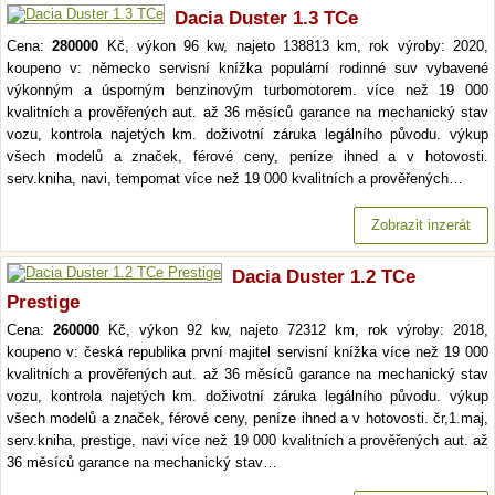
Dacia Duster 1.3 TCe
Cena:
280000
Kč, výkon 96 kw, najeto 138813 km, rok výroby: 2020,
koupeno v: německo servisní knížka populární rodinné suv vybavené
výkonným a úsporným benzinovým turbomotorem. více než 19 000
kvalitních a prověřených aut. až 36 měsíců garance na mechanický stav
vozu, kontrola najetých km. doživotní záruka legálního původu. výkup
všech modelů a značek, férové ceny, peníze ihned a v hotovosti.
serv.kniha, navi, tempomat více než 19 000 kvalitních a prověřených…
Zobrazit inzerát
Dacia Duster 1.2 TCe
Prestige
Cena:
260000
Kč, výkon 92 kw, najeto 72312 km, rok výroby: 2018,
koupeno v: česká republika první majitel servisní knížka více než 19 000
kvalitních a prověřených aut. až 36 měsíců garance na mechanický stav
vozu, kontrola najetých km. doživotní záruka legálního původu. výkup
všech modelů a značek, férové ceny, peníze ihned a v hotovosti. čr,1.maj,
serv.kniha, prestige, navi více než 19 000 kvalitních a prověřených aut. až
36 měsíců garance na mechanický stav…