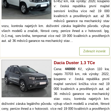
67452 km, rok výroby: 2020, koupeno
v: česká republika první majitel
servisní knížka více než 19 000
kvalitních a prověřených aut. až 36
měsíců garance na mechanický stav
vozu, kontrola najetých km. doživotní záruka legálního původu. výkup
všech modelů a značek, férové ceny, peníze ihned a v hotovosti. lpg,
čr,1.maj, serv.kniha, tempomat více než 19 000 kvalitních a prověřených
aut. až 36 měsíců garance na mechanický stav…
Zobrazit inzerát
Dacia Duster 1.3 TCe
Cena:
440000
Kč, výkon 110 kw,
najeto 70703 km, rok výroby: 2022,
koupeno v: česká republika první
majitel servisní knížka více než 19
000 kvalitních a prověřených aut. až
36 měsíců garance na mechanický
stav vozu, kontrola najetých km.
doživotní záruka legálního původu. výkup všech modelů a značek, férové
ceny, peníze ihned a v hotovosti. více než 19 000 kvalitních a prověřených