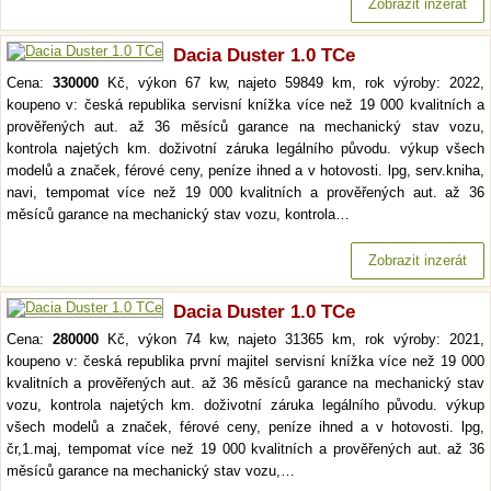
Zobrazit inzerát
Dacia Duster 1.0 TCe
Cena:
330000
Kč, výkon 67 kw, najeto 59849 km, rok výroby: 2022,
koupeno v: česká republika servisní knížka více než 19 000 kvalitních a
prověřených aut. až 36 měsíců garance na mechanický stav vozu,
kontrola najetých km. doživotní záruka legálního původu. výkup všech
modelů a značek, férové ceny, peníze ihned a v hotovosti. lpg, serv.kniha,
navi, tempomat více než 19 000 kvalitních a prověřených aut. až 36
měsíců garance na mechanický stav vozu, kontrola…
Zobrazit inzerát
Dacia Duster 1.0 TCe
Cena:
280000
Kč, výkon 74 kw, najeto 31365 km, rok výroby: 2021,
koupeno v: česká republika první majitel servisní knížka více než 19 000
kvalitních a prověřených aut. až 36 měsíců garance na mechanický stav
vozu, kontrola najetých km. doživotní záruka legálního původu. výkup
všech modelů a značek, férové ceny, peníze ihned a v hotovosti. lpg,
čr,1.maj, tempomat více než 19 000 kvalitních a prověřených aut. až 36
měsíců garance na mechanický stav vozu,…