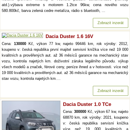
atd.).výbava extreme s motorem 1.2tce 96kw, cena nového vozu
580.800kč, barva zelená cedre metalíza, rádio s bluetooth, …
Zobrazit inzerát
Dacia Duster 1.6 16V
Cena:
130000
Kč, výkon 77 kw, najeto 99446 km, rok výroby: 2012,
koupeno v: česká republika první majitel servisní knížka více než 19 000
kvalitních a prověřených aut. až 36 měsíců garance na mechanický stav
vozu, kontrola najetých km. doživotní záruka legálního původu. výkup
všech modelů a značek, férové ceny, peníze ihned a v hotovosti. více než
19 000 kvalitních a prověřených aut. až 36 měsíců garance na mechanický
stav vozu, kontrola najetých km.…
Zobrazit inzerát
Dacia Duster 1.0 TCe
Cena:
300000
Kč, výkon 67 kw, najeto
68870 km, rok výroby: 2021, koupeno
v: česká republika servisní knížka
více než 19 000 kvalitních a