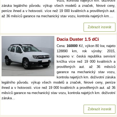
vozu, kontrola najetých km. doživotní
záruka legálního původu. výkup všech modelů a značek, férové ceny,
peníze ihned a v hotovosti. více než 19 000 kvalitních a prověřených aut.
až 36 měsíců garance na mechanický stav vozu, kontrola najetých km.…
Zobrazit inzerát
Dacia Duster 1.5 dCi
Cena:
160000
Kč, výkon 80 kw, najeto
128890 km, rok výroby: 2015,
koupeno v: česká republika servisní
knížka více než 19 000 kvalitních a
prověřených aut. až 36 měsíců
garance na mechanický stav vozu,
kontrola najetých km. doživotní záruka
legálního původu. výkup všech modelů a značek, férové ceny, peníze
ihned a v hotovosti. více než 19 000 kvalitních a prověřených aut. až 36
měsíců garance na mechanický stav vozu, kontrola najetých km. doživotní
záruka…
Zobrazit inzerát