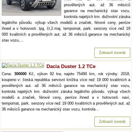
prověřených aut. až 36 měsíců
garance na mechanický stav vozu,
kontrola najetých km. doživotní záruka
legálního původu. výkup všech modelů a značek, férové ceny, peníze
ihned a v hotovosti. lpg, čr,2.maj, tempomat, park. senzory více než 19
000 kvalitních a prověřených aut. až 36 měsíců garance na mechanický
stav vozu,…
Zobrazit inzerát
Dacia Duster 1.2 TCe
Cena:
300000
Kč, výkon 92 kw, najeto 75490 km, rok výroby: 2018,
koupeno v: česká republika servisní knížka více než 19 000 kvalitních a
prověřených aut. až 36 měsíců garance na mechanický stav vozu,
kontrola najetých km. doživotní záruka legálního původu. výkup všech
modelů a značek, férové ceny, peníze ihned a v hotovosti. navi,
tempomat, park. senzory více než 19 000 kvalitních a prověřených aut. až
36 měsíců garance na mechanický stav vozu, kontrola…
Zobrazit inzerát