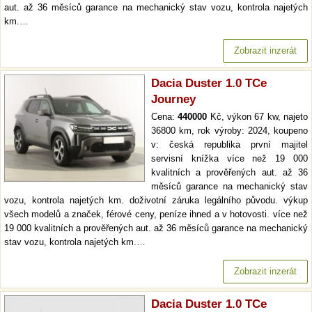
aut. až 36 měsíců garance na mechanický stav vozu, kontrola najetých
km.…
Zobrazit inzerát
Dacia Duster 1.0 TCe
Journey
Cena:
440000
Kč, výkon 67 kw, najeto
36800 km, rok výroby: 2024, koupeno
v: česká republika první majitel
servisní knížka více než 19 000
kvalitních a prověřených aut. až 36
měsíců garance na mechanický stav
vozu, kontrola najetých km. doživotní záruka legálního původu. výkup
všech modelů a značek, férové ceny, peníze ihned a v hotovosti. více než
19 000 kvalitních a prověřených aut. až 36 měsíců garance na mechanický
stav vozu, kontrola najetých km.…
Zobrazit inzerát
Dacia Duster 1.0 TCe