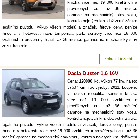
knížka více než 19 000 kvalitních a
prověřených aut. až 36 měsíců
garance na mechanický stav vozu,
kontrola najetých km. doživotní záruka
legálního původu. výkup všech modelů a značek, férové ceny, peníze
ihned a v hotovosti. navi, tempomat, park. senzory více než 19 000
kvalitních a prověřených aut. až 36 měsíců garance na mechanický stav
vozu, kontrola…
Zobrazit inzerát
Dacia Duster 1.6 16V
Cena:
120000
Kč, výkon 77 kw, najeto
57687 km, rok výroby: 2011, koupeno
v: česká republika servisní knížka
více než 19 000 kvalitních a
prověřených aut. až 36 měsíců
garance na mechanický stav vozu,
kontrola najetých km. doživotní záruka
legálního původu. výkup všech modelů a značek, férové ceny, peníze
ihned a v hotovosti. více než 19 000 kvalitních a prověřených aut. až 36
měsíců garance na mechanický stav vozu, kontrola najetých km. doživotní