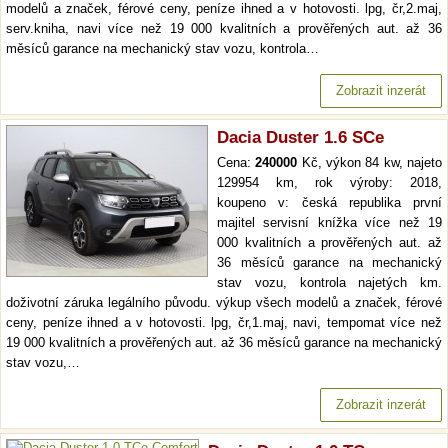
modelů a značek, férové ceny, peníze ihned a v hotovosti. lpg, čr,2.maj,
serv.kniha, navi více než 19 000 kvalitních a prověřených aut. až 36
měsíců garance na mechanický stav vozu, kontrola…
Zobrazit inzerát
Dacia Duster 1.6 SCe
Cena:
240000
Kč, výkon 84 kw, najeto
129954 km, rok výroby: 2018,
koupeno v: česká republika první
majitel servisní knížka více než 19
000 kvalitních a prověřených aut. až
36 měsíců garance na mechanický
stav vozu, kontrola najetých km.
doživotní záruka legálního původu. výkup všech modelů a značek, férové
ceny, peníze ihned a v hotovosti. lpg, čr,1.maj, navi, tempomat více než
19 000 kvalitních a prověřených aut. až 36 měsíců garance na mechanický
stav vozu,…
Zobrazit inzerát