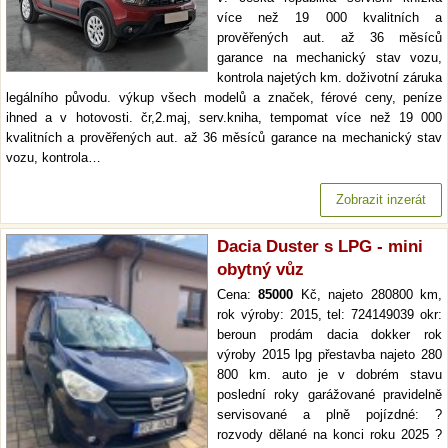
více než 19 000 kvalitních a
prověřených aut. až 36 měsíců
garance na mechanický stav vozu,
kontrola najetých km. doživotní záruka
legálního původu. výkup všech modelů a značek, férové ceny, peníze
ihned a v hotovosti. čr,2.maj, serv.kniha, tempomat více než 19 000
kvalitních a prověřených aut. až 36 měsíců garance na mechanický stav
vozu, kontrola…
Zobrazit inzerát
Dacia Duster s LPG - mini
obytný vůz
Cena:
85000
Kč, najeto 280800 km,
rok výroby: 2015, tel: 724149039 okr:
beroun prodám dacia dokker rok
výroby 2015 lpg přestavba najeto 280
800 km. auto je v dobrém stavu
poslední roky garážované pravidelně
servisované a plně pojízdné: ?
rozvody dělané na konci roku 2025 ?