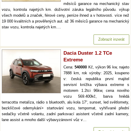
měsíců garance na mechanický stav
vozu, kontrola najetých km. doživotní záruka legálního původu. výkup
všech modelů a značek, férové ceny, peníze ihned a v hotovosti. více než
19 000 kvalitních a prověřených aut. až 36 měsíců garance na mechanický
stav vozu, kontrola najetých km.…
Zobrazit inzerát
Dacia Duster 1.2 TCe
Extreme
Cena:
540000
Kč, výkon 96 kw, najeto
7888 km, rok výroby: 2025, koupeno
v: česká republika první majitel
servisní knížka výbava extreme s
motorem 1.2tci 96kw, cena nového
vozu 569.400kč, barva hnědá
terracotta metalíza, rádio s bluetooth, alu kola 17“, sunset, led světlomety,
bezklíčové odemykání+ startování vozu, tempomat, vyhřívané přední
sedačky včetně volantu, zadní parkovací asistent včetně zadní kamery,
lane assist a mnoho další výbavyzánovní vůz v…