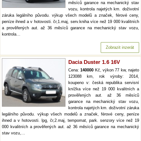
měsíců garance na mechanický stav
vozu, kontrola najetých km. doživotní
záruka legálního původu. výkup všech modelů a značek, férové ceny,
peníze ihned a v hotovosti. čr,1.maj, serv.kniha více než 19 000 kvalitních
a prověřených aut. až 36 měsíců garance na mechanický stav vozu,
kontrola…
Zobrazit inzerát
Dacia Duster 1.6 16V
Cena:
140000
Kč, výkon 77 kw, najeto
123088 km, rok výroby: 2014,
koupeno v: česká republika servisní
knížka více než 19 000 kvalitních a
prověřených aut. až 36 měsíců
garance na mechanický stav vozu,
kontrola najetých km. doživotní záruka
legálního původu. výkup všech modelů a značek, férové ceny, peníze
ihned a v hotovosti. lpg, čr,2.maj, tempomat, park. senzory více než 19
000 kvalitních a prověřených aut. až 36 měsíců garance na mechanický
stav vozu,…