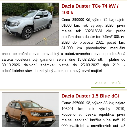
Dacia Duster TCe 74 kW /
100 k
Cena:
290000
Kč, výkon 74 kw, najeto
81000 km, rok výroby: 2020, první
majitel tel: 602318681 okr: praha
prodám dacia duster tce 74kw/100k rv:
2020 do provozu 2021 počet km:
81.000 km převodovka: manuální
pneu: celoroční servis: pravidelný u autorizovaného servisu prodloužená
záruka -poslední 5tý garanční servis dne 13.02.2026 stk : platné do
30.10.2026 dálniční známka: platná do 25.03.2027 dph 21% -
odpočítatelné stav - bezchybný a bezporuchový první majitel …
Zobrazit inzerát
Dacia Duster 1.5 Blue dCi
Cena:
295000
Kč, výkon 85 kw, najeto
106401 km, rok výroby: 2019,
koupeno v: česká republika první
majitel servisní knížka více než 19
000 kvalitních a prověřených aut. až