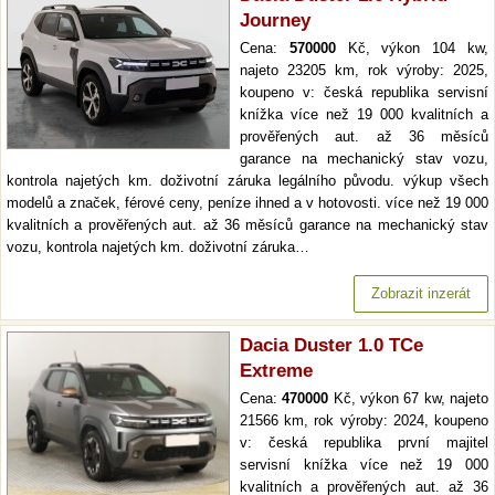
Journey
Cena:
570000
Kč, výkon 104 kw,
najeto 23205 km, rok výroby: 2025,
koupeno v: česká republika servisní
knížka více než 19 000 kvalitních a
prověřených aut. až 36 měsíců
garance na mechanický stav vozu,
kontrola najetých km. doživotní záruka legálního původu. výkup všech
modelů a značek, férové ceny, peníze ihned a v hotovosti. více než 19 000
kvalitních a prověřených aut. až 36 měsíců garance na mechanický stav
vozu, kontrola najetých km. doživotní záruka…
Zobrazit inzerát
Dacia Duster 1.0 TCe
Extreme
Cena:
470000
Kč, výkon 67 kw, najeto
21566 km, rok výroby: 2024, koupeno
v: česká republika první majitel
servisní knížka více než 19 000
kvalitních a prověřených aut. až 36