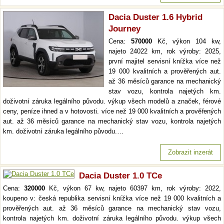
Dacia Duster 1.6 Hybrid
Journey
Cena:
570000
Kč, výkon 104 kw,
najeto 24022 km, rok výroby: 2025,
první majitel servisní knížka více než
19 000 kvalitních a prověřených aut.
až 36 měsíců garance na mechanický
stav vozu, kontrola najetých km.
doživotní záruka legálního původu. výkup všech modelů a značek, férové
ceny, peníze ihned a v hotovosti. více než 19 000 kvalitních a prověřených
aut. až 36 měsíců garance na mechanický stav vozu, kontrola najetých
km. doživotní záruka legálního původu.…
Zobrazit inzerát
Dacia Duster 1.0 TCe
Cena:
320000
Kč, výkon 67 kw, najeto 60397 km, rok výroby: 2022,
koupeno v: česká republika servisní knížka více než 19 000 kvalitních a
prověřených aut. až 36 měsíců garance na mechanický stav vozu,
kontrola najetých km. doživotní záruka legálního původu. výkup všech