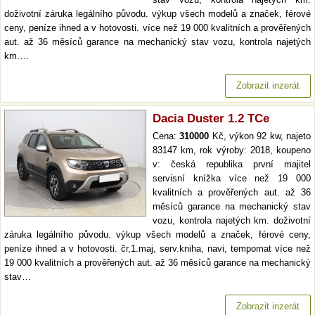
doživotní záruka legálního původu. výkup všech modelů a značek, férové
ceny, peníze ihned a v hotovosti. více než 19 000 kvalitních a prověřených
aut. až 36 měsíců garance na mechanický stav vozu, kontrola najetých
km.…
Zobrazit inzerát
Dacia Duster 1.2 TCe
Cena:
310000
Kč, výkon 92 kw, najeto
83147 km, rok výroby: 2018, koupeno
v: česká republika první majitel
servisní knížka více než 19 000
kvalitních a prověřených aut. až 36
měsíců garance na mechanický stav
vozu, kontrola najetých km. doživotní
záruka legálního původu. výkup všech modelů a značek, férové ceny,
peníze ihned a v hotovosti. čr,1.maj, serv.kniha, navi, tempomat více než
19 000 kvalitních a prověřených aut. až 36 měsíců garance na mechanický
stav…
Zobrazit inzerát