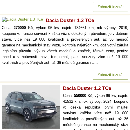
Zobrazit inzerát
Dacia Duster 1.3 TCe
Cena:
270000
Kč, výkon 96 kw, najeto 134661 km, rok výroby: 2019,
koupeno v: francie servisní knížka vůz s doloženým původem, je v dobrém
stavu. více než 19 000 kvalitních a prověřených aut. až 36 měsíců
garance na mechanický stav vozu, kontrola najetých km. doživotní záruka
legálního původu. výkup všech modelů a značek, férové ceny, peníze
ihned a v hotovosti. navi, tempomat, park. senzory více než 19 000
kvalitních a prověřených aut. až 36 měsíců garance na…
Zobrazit inzerát
Dacia Duster 1.2 TCe
Cena:
550000
Kč, výkon 96 kw, najeto
41532 km, rok výroby: 2024, koupeno
v: česká republika první majitel
servisní knížka více než 19 000
kvalitních a prověřených aut. až 36
měsíců garance na mechanický stav