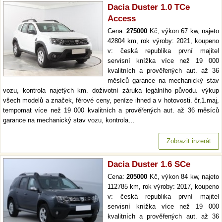
Dacia Duster 1.0 TCe
Access
Cena:
275000
Kč, výkon 67 kw, najeto
42804 km, rok výroby: 2021, koupeno
v: česká republika první majitel
servisní knížka více než 19 000
kvalitních a prověřených aut. až 36
měsíců garance na mechanický stav
vozu, kontrola najetých km. doživotní záruka legálního původu. výkup
všech modelů a značek, férové ceny, peníze ihned a v hotovosti. čr,1.maj,
tempomat více než 19 000 kvalitních a prověřených aut. až 36 měsíců
garance na mechanický stav vozu, kontrola…
Zobrazit inzerát
Dacia Duster 1.6 SCe
Cena:
205000
Kč, výkon 84 kw, najeto
112785 km, rok výroby: 2017, koupeno
v: česká republika první majitel
servisní knížka více než 19 000
kvalitních a prověřených aut. až 36