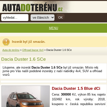
MENU
Inzerát byl již smazán.
Auta do terénu
>
Offroad bazar 4x4
> Dacia Duster 1.6 SCe
Dacia Duster 1.6 SCe
Litujeme, ale inzerát
Dacia Duster 1.6 SCe
byl již smazán. Místo něj
jsme pro Vás našli podobné inzeráty z naší nabídky 4x4, SUV a offroad
vozů.
Dacia Duster 1.5 Blue dCi
Cena:
300000
Kč, výkon 85 kw, najeto
102492 km, rok výroby: 2018,
koupeno v: česká republika servisní