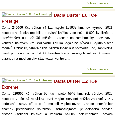
Zobrazit inzerát
Dacia Duster 1.0 TCe
Prestige
Cena:
240000
Kč, výkon 74 kw, najeto 139932 km, rok výroby: 2021,
koupeno v: česká republika servisní knížka více než 19 000 kvalitních a
prověřených aut. až 36 měsíců garance na mechanický stav vozu,
kontrola najetých km. doživotní záruka legálního původu. výkup všech
modelů a značek, férové ceny, peníze ihned a v hotovosti. lpg, serv.kniha,
prestige, navi více než 19 000 kvalitních a prověřených aut. až 36 měsíců
garance na mechanický stav vozu, kontrola…
Zobrazit inzerát
Dacia Duster 1.2 TCe
Extreme
Cena:
520000
Kč, výkon 96 kw, najeto 5946 km, rok výroby: 2025,
koupeno v: česká republika první majitel servisní knížka zánovní vůz v
perfektním stavu přímo po 1. majiteli. v plné tovární záruce. interiér bez
známek předchozího používání. samozřejmostí je doložená servisní
historie (servisní knížka) a veškerá palubní dokumentace (návody