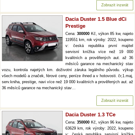
Zobrazit inzerát
Dacia Duster 1.5 Blue dCi
Prestige
Cena:
300000
Kč, výkon 85 kw, najeto
119551 km, rok výroby: 2022, koupeno
v: česká republika první majitel
servisní knížka více než 19 000
kvalitních a prověřených aut. až 36
měsíců garance na mechanický stav
vozu, kontrola najetých km. doživotní záruka legálního původu. výkup
všech modelů a značek, férové ceny, peníze ihned a v hotovosti. čr,1.maj,
serv.kniha, prestige, navi více než 19 000 kvalitních a prověřených aut. až
36 měsíců garance na mechanický stav…
Zobrazit inzerát
Dacia Duster 1.3 TCe
Cena:
350000
Kč, výkon 96 kw, najeto
63629 km, rok výroby: 2022, koupeno
v: česká republika servisní knížka