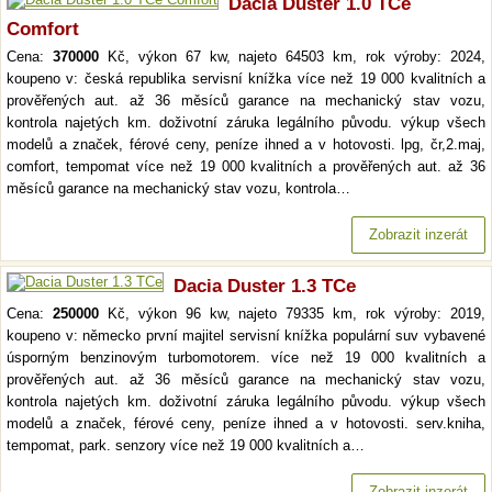
Dacia Duster 1.0 TCe
Comfort
Cena:
370000
Kč, výkon 67 kw, najeto 64503 km, rok výroby: 2024,
koupeno v: česká republika servisní knížka více než 19 000 kvalitních a
prověřených aut. až 36 měsíců garance na mechanický stav vozu,
kontrola najetých km. doživotní záruka legálního původu. výkup všech
modelů a značek, férové ceny, peníze ihned a v hotovosti. lpg, čr,2.maj,
comfort, tempomat více než 19 000 kvalitních a prověřených aut. až 36
měsíců garance na mechanický stav vozu, kontrola…
Zobrazit inzerát
Dacia Duster 1.3 TCe
Cena:
250000
Kč, výkon 96 kw, najeto 79335 km, rok výroby: 2019,
koupeno v: německo první majitel servisní knížka populární suv vybavené
úsporným benzinovým turbomotorem. více než 19 000 kvalitních a
prověřených aut. až 36 měsíců garance na mechanický stav vozu,
kontrola najetých km. doživotní záruka legálního původu. výkup všech
modelů a značek, férové ceny, peníze ihned a v hotovosti. serv.kniha,
tempomat, park. senzory více než 19 000 kvalitních a…
Zobrazit inzerát