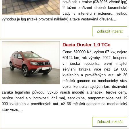
nová stk + emise (03/2026 včetně lpg)
? tažné zařízení drobné kosmetické
vady v interiéru i exteriéru. velkou
výhodou je lpg (nízké provozní náklady) a také vestavěná dřevěná…
Zobrazit inzerát
Dacia Duster 1.0 TCe
Cena:
320000
Kč, výkon 67 kw, najeto
60124 km, rok výroby: 2022, koupeno
v: česká republika první majitel
servisní knížka více než 19 000
kvalitních a prověřených aut. až 36
měsíců garance na mechanický stav
vozu, kontrola najetých km. doživotní
záruka legálního původu. výkup všech modelů a značek, férové ceny,
peníze ihned a v hotovosti. čr,1.maj, serv.kniha, tempomat více než 19
000 kvalitních a prověřených aut. až 36 měsíců garance na mechanický
stav vozu,…
Zobrazit inzerát