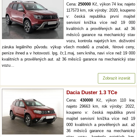
Cena:
250000
Kč, výkon 74 kw, najeto
117573 km, rok výroby: 2020, koupeno
v: česká republika první majitel
servisní knížka více než 19 000
kvalitních a prověřených aut. až 36
měsíců garance na mechanický stav
vozu, kontrola najetých km. doživotní
záruka legálního původu. výkup všech modelů a značek, férové ceny,
peníze ihned a v hotovosti. lpg, čr,1.maj, serv.kniha, navi více než 19 000
kvalitních a prověřených aut. až 36 měsíců garance na mechanický stav
vozu…
Zobrazit inzerát
Dacia Duster 1.3 TCe
Cena:
430000
Kč, výkon 110 kw,
najeto 29663 km, rok výroby: 2022,
koupeno v: česká republika první
majitel servisní knížka více než 19
000 kvalitních a prověřených aut. až
36 měsíců garance na mechanický
stav vozu, kontrola najetých km.