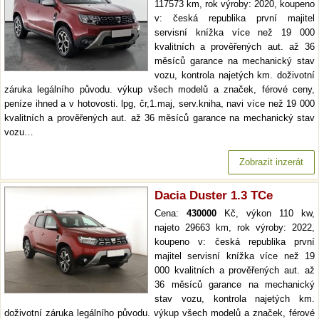
117573 km, rok výroby: 2020, koupeno
v: česká republika první majitel
servisní knížka více než 19 000
kvalitních a prověřených aut. až 36
měsíců garance na mechanický stav
vozu, kontrola najetých km. doživotní
záruka legálního původu. výkup všech modelů a značek, férové ceny,
peníze ihned a v hotovosti. lpg, čr,1.maj, serv.kniha, navi více než 19 000
kvalitních a prověřených aut. až 36 měsíců garance na mechanický stav
vozu…
Zobrazit inzerát
Dacia Duster 1.3 TCe
Cena:
430000
Kč, výkon 110 kw,
najeto 29663 km, rok výroby: 2022,
koupeno v: česká republika první
majitel servisní knížka více než 19
000 kvalitních a prověřených aut. až
36 měsíců garance na mechanický
stav vozu, kontrola najetých km.
doživotní záruka legálního původu. výkup všech modelů a značek, férové