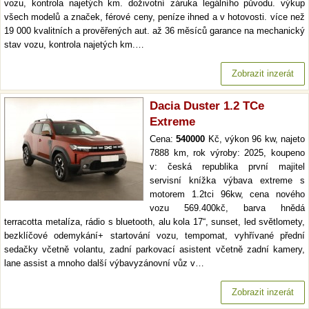
vozu, kontrola najetých km. doživotní záruka legálního původu. výkup
všech modelů a značek, férové ceny, peníze ihned a v hotovosti. více než
19 000 kvalitních a prověřených aut. až 36 měsíců garance na mechanický
stav vozu, kontrola najetých km.…
Zobrazit inzerát
Dacia Duster 1.2 TCe
Extreme
Cena:
540000
Kč, výkon 96 kw, najeto
7888 km, rok výroby: 2025, koupeno
v: česká republika první majitel
servisní knížka výbava extreme s
motorem 1.2tci 96kw, cena nového
vozu 569.400kč, barva hnědá
terracotta metalíza, rádio s bluetooth, alu kola 17“, sunset, led světlomety,
bezklíčové odemykání+ startování vozu, tempomat, vyhřívané přední
sedačky včetně volantu, zadní parkovací asistent včetně zadní kamery,
lane assist a mnoho další výbavyzánovní vůz v…
Zobrazit inzerát