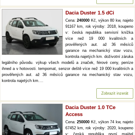
Dacia Duster 1.5 dCi
Cena:
240000
Kč, výkon 80 kw, najeto
91167 km, rok výroby: 2018, koupeno
v: česká republika servisní knížka
více než 19 000 kvalitních a
prověřených aut. až 36 měsíců
garance na mechanický stav vozu,
kontrola najetých km. doživotní záruka
legálního původu. výkup všech modelů a značek, férové ceny, peníze
ihned a v hotovosti. tempomat, senzor deště více než 19 000 kvalitních a
prověřených aut. až 36 měsíců garance na mechanický stav vozu,
kontrola najetých km.…
Zobrazit inzerát
Dacia Duster 1.0 TCe
Access
Cena:
250000
Kč, výkon 74 kw, najeto
67452 km, rok výroby: 2020, koupeno
v: česká republika první majitel