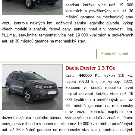
servisní knížka více než 19 000
kvalitních a prověřených aut. až 36
měsíců garance na mechanický stav
vozu, kontrola najetých km. doživotní záruka legálního původu. výkup
všech modelů a značek, férové ceny, peníze ihned a v hotovosti. lpg,
čr,1.maj, serv.kniha, tempomat více než 19 000 kvalitních a prověřených
aut. až 36 měsíců garance na mechanický stav…
Zobrazit inzerát
Dacia Duster 1.3 TCe
Cena:
440000
Kč, výkon 110 kw,
najeto 70703 km, rok výroby: 2022,
koupeno v: česká republika první
majitel servisní knížka více než 19
000 kvalitních a prověřených aut. až
36 měsíců garance na mechanický
stav vozu, kontrola najetých km.
doživotní záruka legálního původu. výkup všech modelů a značek, férové
ceny, peníze ihned a v hotovosti. více než 19 000 kvalitních a prověřených
aut. až 36 měsíců garance na mechanický stav vozu, kontrola najetých