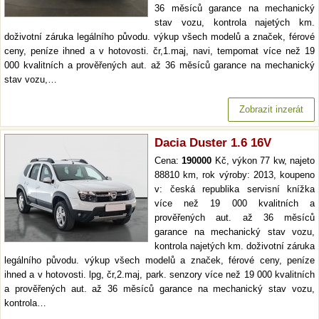
36 měsíců garance na mechanický
stav vozu, kontrola najetých km.
doživotní záruka legálního původu. výkup všech modelů a značek, férové
ceny, peníze ihned a v hotovosti. čr,1.maj, navi, tempomat více než 19
000 kvalitních a prověřených aut. až 36 měsíců garance na mechanický
stav vozu,…
Zobrazit inzerát
Dacia Duster 1.6 16V
Cena:
190000
Kč, výkon 77 kw, najeto
88810 km, rok výroby: 2013, koupeno
v: česká republika servisní knížka
více než 19 000 kvalitních a
prověřených aut. až 36 měsíců
garance na mechanický stav vozu,
kontrola najetých km. doživotní záruka
legálního původu. výkup všech modelů a značek, férové ceny, peníze
ihned a v hotovosti. lpg, čr,2.maj, park. senzory více než 19 000 kvalitních
a prověřených aut. až 36 měsíců garance na mechanický stav vozu,
kontrola…