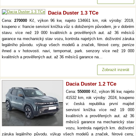
Dacia Duster 1.3 TCe
Cena:
270000
Kč, výkon 96 kw, najeto 134661 km, rok výroby: 2019,
koupeno v: francie servisní knížka vůz s doloženým původem, je v dobrém
stavu. více než 19 000 kvalitních a prověřených aut. až 36 měsíců
garance na mechanický stav vozu, kontrola najetých km. doživotní záruka
legálního původu. výkup všech modelů a značek, férové ceny, peníze
ihned a v hotovosti. navi, tempomat, park. senzory více než 19 000
kvalitních a prověřených aut. až 36 měsíců garance na…
Zobrazit inzerát
Dacia Duster 1.2 TCe
Cena:
550000
Kč, výkon 96 kw, najeto
41532 km, rok výroby: 2024, koupeno
v: česká republika první majitel
servisní knížka více než 19 000
kvalitních a prověřených aut. až 36
měsíců garance na mechanický stav
vozu, kontrola najetých km. doživotní
záruka legálního původu. výkup všech modelů a značek, férové ceny,