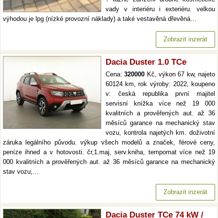
vady v interiéru i exteriéru. velkou
výhodou je lpg (nízké provozní náklady) a také vestavěná dřevěná…
Zobrazit inzerát
Dacia Duster 1.0 TCe
Cena:
320000
Kč, výkon 67 kw, najeto
60124 km, rok výroby: 2022, koupeno
v: česká republika první majitel
servisní knížka více než 19 000
kvalitních a prověřených aut. až 36
měsíců garance na mechanický stav
vozu, kontrola najetých km. doživotní
záruka legálního původu. výkup všech modelů a značek, férové ceny,
peníze ihned a v hotovosti. čr,1.maj, serv.kniha, tempomat více než 19
000 kvalitních a prověřených aut. až 36 měsíců garance na mechanický
stav vozu,…
Zobrazit inzerát
Dacia Duster TCe 74 kW /