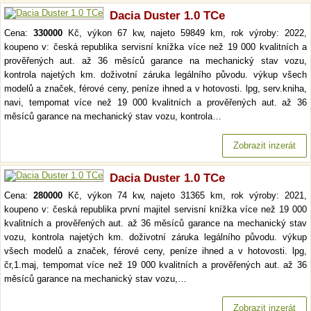
Dacia Duster 1.0 TCe
Cena:
330000
Kč, výkon 67 kw, najeto 59849 km, rok výroby: 2022,
koupeno v: česká republika servisní knížka více než 19 000 kvalitních a
prověřených aut. až 36 měsíců garance na mechanický stav vozu,
kontrola najetých km. doživotní záruka legálního původu. výkup všech
modelů a značek, férové ceny, peníze ihned a v hotovosti. lpg, serv.kniha,
navi, tempomat více než 19 000 kvalitních a prověřených aut. až 36
měsíců garance na mechanický stav vozu, kontrola…
Zobrazit inzerát
Dacia Duster 1.0 TCe
Cena:
280000
Kč, výkon 74 kw, najeto 31365 km, rok výroby: 2021,
koupeno v: česká republika první majitel servisní knížka více než 19 000
kvalitních a prověřených aut. až 36 měsíců garance na mechanický stav
vozu, kontrola najetých km. doživotní záruka legálního původu. výkup
všech modelů a značek, férové ceny, peníze ihned a v hotovosti. lpg,
čr,1.maj, tempomat více než 19 000 kvalitních a prověřených aut. až 36
měsíců garance na mechanický stav vozu,…
Zobrazit inzerát