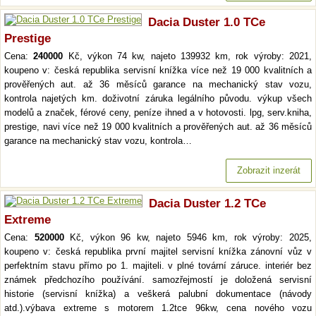
Dacia Duster 1.0 TCe
Prestige
Cena:
240000
Kč, výkon 74 kw, najeto 139932 km, rok výroby: 2021,
koupeno v: česká republika servisní knížka více než 19 000 kvalitních a
prověřených aut. až 36 měsíců garance na mechanický stav vozu,
kontrola najetých km. doživotní záruka legálního původu. výkup všech
modelů a značek, férové ceny, peníze ihned a v hotovosti. lpg, serv.kniha,
prestige, navi více než 19 000 kvalitních a prověřených aut. až 36 měsíců
garance na mechanický stav vozu, kontrola…
Zobrazit inzerát
Dacia Duster 1.2 TCe
Extreme
Cena:
520000
Kč, výkon 96 kw, najeto 5946 km, rok výroby: 2025,
koupeno v: česká republika první majitel servisní knížka zánovní vůz v
perfektním stavu přímo po 1. majiteli. v plné tovární záruce. interiér bez
známek předchozího používání. samozřejmostí je doložená servisní
historie (servisní knížka) a veškerá palubní dokumentace (návody
atd.).výbava extreme s motorem 1.2tce 96kw, cena nového vozu