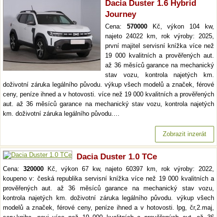
Dacia Duster 1.6 Hybrid
Journey
Cena:
570000
Kč, výkon 104 kw,
najeto 24022 km, rok výroby: 2025,
první majitel servisní knížka více než
19 000 kvalitních a prověřených aut.
až 36 měsíců garance na mechanický
stav vozu, kontrola najetých km.
doživotní záruka legálního původu. výkup všech modelů a značek, férové
ceny, peníze ihned a v hotovosti. více než 19 000 kvalitních a prověřených
aut. až 36 měsíců garance na mechanický stav vozu, kontrola najetých
km. doživotní záruka legálního původu.…
Zobrazit inzerát
Dacia Duster 1.0 TCe
Cena:
320000
Kč, výkon 67 kw, najeto 60397 km, rok výroby: 2022,
koupeno v: česká republika servisní knížka více než 19 000 kvalitních a
prověřených aut. až 36 měsíců garance na mechanický stav vozu,
kontrola najetých km. doživotní záruka legálního původu. výkup všech
modelů a značek, férové ceny, peníze ihned a v hotovosti. lpg, čr,2.maj,