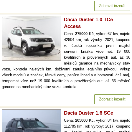
Zobrazit inzerát
Dacia Duster 1.0 TCe
Access
Cena:
275000
Kč, výkon 67 kw, najeto
42804 km, rok výroby: 2021, koupeno
v: česká republika první majitel
servisní knížka více než 19 000
kvalitních a prověřených aut. až 36
měsíců garance na mechanický stav
vozu, kontrola najetých km. doživotní záruka legálního původu. výkup
všech modelů a značek, férové ceny, peníze ihned a v hotovosti. čr,1.maj,
tempomat více než 19 000 kvalitních a prověřených aut. až 36 měsíců
garance na mechanický stav vozu, kontrola…
Zobrazit inzerát
Dacia Duster 1.6 SCe
Cena:
205000
Kč, výkon 84 kw, najeto
112785 km, rok výroby: 2017, koupeno