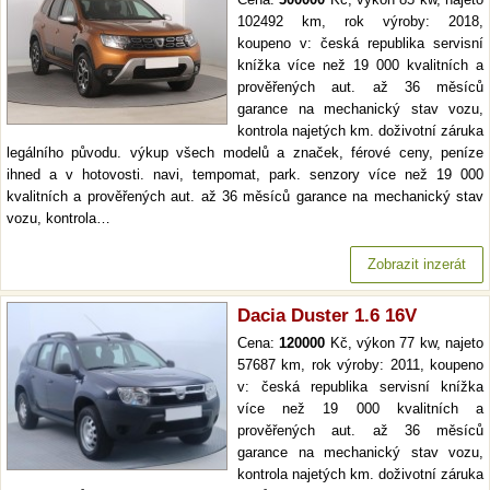
102492 km, rok výroby: 2018,
koupeno v: česká republika servisní
knížka více než 19 000 kvalitních a
prověřených aut. až 36 měsíců
garance na mechanický stav vozu,
kontrola najetých km. doživotní záruka
legálního původu. výkup všech modelů a značek, férové ceny, peníze
ihned a v hotovosti. navi, tempomat, park. senzory více než 19 000
kvalitních a prověřených aut. až 36 měsíců garance na mechanický stav
vozu, kontrola…
Zobrazit inzerát
Dacia Duster 1.6 16V
Cena:
120000
Kč, výkon 77 kw, najeto
57687 km, rok výroby: 2011, koupeno
v: česká republika servisní knížka
více než 19 000 kvalitních a
prověřených aut. až 36 měsíců
garance na mechanický stav vozu,
kontrola najetých km. doživotní záruka