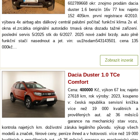
602789668 okr: znojmo prodám dacia
duster 1.6 benzín 16v 77 kw. najeto
152 405km. první registrace 4/2010.
výbava 4x airbag abs dálkový centrál palubní počítač funkční klima 2x el.
okna el.zrcátka originální autorádio tmavá okna dozadu tažné zařízení.
poslední servis 5/2025 stk do 6/2027. 2025 nové zadní brzdy. auto plně
funkční stačí nasednout a jet. vin: uu1hsdam543143501. cena 135
000kč…
Zobrazit inzerát
Dacia Duster 1.0 TCe
Comfort
Cena:
400000
Kč, výkon 67 kw, najeto
27618 km, rok výroby: 2023, koupeno
v: česká republika servisní knížka
více než 19 000 kvalitních a
prověřených aut. až 36 měsíců
garance na mechanický stav vozu,
kontrola najetých km. doživotní záruka legálního původu. výkup všech
modelů a značek, férové ceny, peníze ihned a v hotovosti. více než 19 000
kvalitních a prověřených aut. až 36 měsíců garance na mechanický stav