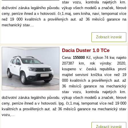
stav vozu, kontrola najetých km.
doživotní záruka legálního původu. výkup všech modelů a značek, férové
ceny, peníze ihned a v hotovosti. čr,1.maj, serv.kniha, navi, tempomat více
než 19 000 kvalitních a prověřených aut. až 36 měsíců garance na
mechanický stav…
Zobrazit inzerát
Dacia Duster 1.0 TCe
Cena:
155000
Kč, výkon 74 kw, najeto
207387 km, rok výroby: 2020,
koupeno v: česká republika první
majitel servisní knížka více než 19
000 kvalitních a prověřených aut. až
36 měsíců garance na mechanický
stav vozu, kontrola najetých km.
doživotní záruka legálního původu. výkup všech modelů a značek, férové
ceny, peníze ihned a v hotovosti. lpg, čr,1.maj, tempomat více než 19 000
kvalitních a prověřených aut. až 36 měsíců garance na mechanický stav
vozu,…
Zobrazit inzerát