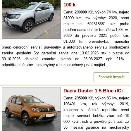
100 k
Cena:
290000
Kč, výkon 74 kw, najeto
81000 km, rok výroby: 2020, první
majitel tel: 602318681 okr: praha
prodám dacia duster tce 74kw/100k rv:
2020 do provozu 2021 počet km:
81.000 km převodovka: manuální
pneu: celoroční servis: pravidelný u autorizovaného servisu prodloužená
záruka -poslední 5tý garanční servis dne 13.02.2026 stk : platné do
30.10.2026 dálniční známka: platná do 25.03.2027 dph 21% -
odpočítatelné stav - bezchybný a bezporuchový první majitel …
Zobrazit inzerát
Dacia Duster 1.5 Blue dCi
Cena:
295000
Kč, výkon 85 kw, najeto
106401 km, rok výroby: 2019,
koupeno v: česká republika první
majitel servisní knížka více než 19
000 kvalitních a prověřených aut. až
36 měsíců garance na mechanický