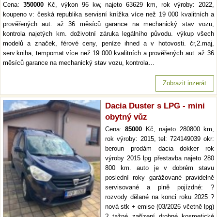
Cena:
350000
Kč, výkon 96 kw, najeto 63629 km, rok výroby: 2022,
koupeno v: česká republika servisní knížka více než 19 000 kvalitních a
prověřených aut. až 36 měsíců garance na mechanický stav vozu,
kontrola najetých km. doživotní záruka legálního původu. výkup všech
modelů a značek, férové ceny, peníze ihned a v hotovosti. čr,2.maj,
serv.kniha, tempomat více než 19 000 kvalitních a prověřených aut. až 36
měsíců garance na mechanický stav vozu, kontrola…
Zobrazit inzerát
Dacia Duster s LPG - mini
obytný vůz
Cena:
85000
Kč, najeto 280800 km,
rok výroby: 2015, tel: 724149039 okr:
beroun prodám dacia dokker rok
výroby 2015 lpg přestavba najeto 280
800 km. auto je v dobrém stavu
poslední roky garážované pravidelně
servisované a plně pojízdné: ?
rozvody dělané na konci roku 2025 ?
nová stk + emise (03/2026 včetně lpg)
? tažné zařízení drobné kosmetické