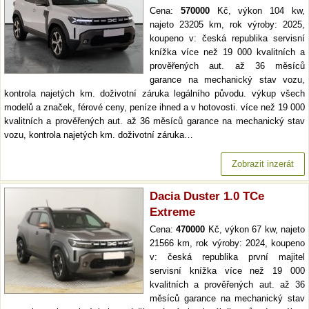
Cena:
570000
Kč, výkon 104 kw,
najeto 23205 km, rok výroby: 2025,
koupeno v: česká republika servisní
knížka více než 19 000 kvalitních a
prověřených aut. až 36 měsíců
garance na mechanický stav vozu,
kontrola najetých km. doživotní záruka legálního původu. výkup všech
modelů a značek, férové ceny, peníze ihned a v hotovosti. více než 19 000
kvalitních a prověřených aut. až 36 měsíců garance na mechanický stav
vozu, kontrola najetých km. doživotní záruka…
Zobrazit inzerát
Dacia Duster 1.0 TCe
Extreme
Cena:
470000
Kč, výkon 67 kw, najeto
21566 km, rok výroby: 2024, koupeno
v: česká republika první majitel
servisní knížka více než 19 000
kvalitních a prověřených aut. až 36
měsíců garance na mechanický stav