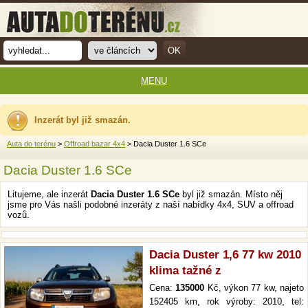
MENU
Inzerát byl již smazán.
Auta do terénu
>
Offroad bazar 4x4
> Dacia Duster 1.6 SCe
Dacia Duster 1.6 SCe
Litujeme, ale inzerát
Dacia Duster 1.6 SCe
byl již smazán. Místo něj
jsme pro Vás našli podobné inzeráty z naší nabídky 4x4, SUV a offroad
vozů.
Dacia Duster 1,6 77 kw 2010
klima tažné z
Cena:
135000
Kč, výkon 77 kw, najeto
152405 km, rok výroby: 2010, tel: