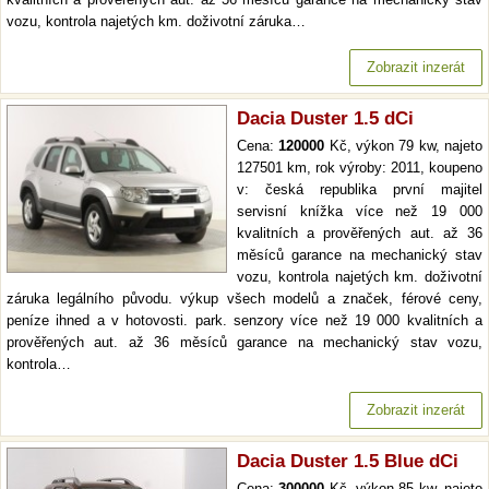
vozu, kontrola najetých km. doživotní záruka…
Zobrazit inzerát
Dacia Duster 1.5 dCi
Cena:
120000
Kč, výkon 79 kw, najeto
127501 km, rok výroby: 2011, koupeno
v: česká republika první majitel
servisní knížka více než 19 000
kvalitních a prověřených aut. až 36
měsíců garance na mechanický stav
vozu, kontrola najetých km. doživotní
záruka legálního původu. výkup všech modelů a značek, férové ceny,
peníze ihned a v hotovosti. park. senzory více než 19 000 kvalitních a
prověřených aut. až 36 měsíců garance na mechanický stav vozu,
kontrola…
Zobrazit inzerát
Dacia Duster 1.5 Blue dCi
Cena:
300000
Kč, výkon 85 kw, najeto