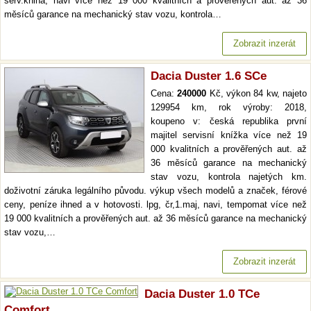
serv.kniha, navi více než 19 000 kvalitních a prověřených aut. až 36
měsíců garance na mechanický stav vozu, kontrola…
Zobrazit inzerát
Dacia Duster 1.6 SCe
Cena:
240000
Kč, výkon 84 kw, najeto
129954 km, rok výroby: 2018,
koupeno v: česká republika první
majitel servisní knížka více než 19
000 kvalitních a prověřených aut. až
36 měsíců garance na mechanický
stav vozu, kontrola najetých km.
doživotní záruka legálního původu. výkup všech modelů a značek, férové
ceny, peníze ihned a v hotovosti. lpg, čr,1.maj, navi, tempomat více než
19 000 kvalitních a prověřených aut. až 36 měsíců garance na mechanický
stav vozu,…
Zobrazit inzerát
Dacia Duster 1.0 TCe
Comfort