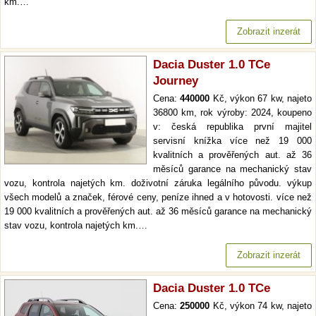
km.…
Zobrazit inzerát
Dacia Duster 1.0 TCe
Journey
Cena:
440000
Kč, výkon 67 kw, najeto
36800 km, rok výroby: 2024, koupeno
v: česká republika první majitel
servisní knížka více než 19 000
kvalitních a prověřených aut. až 36
měsíců garance na mechanický stav
vozu, kontrola najetých km. doživotní záruka legálního původu. výkup
všech modelů a značek, férové ceny, peníze ihned a v hotovosti. více než
19 000 kvalitních a prověřených aut. až 36 měsíců garance na mechanický
stav vozu, kontrola najetých km.…
Zobrazit inzerát
Dacia Duster 1.0 TCe
Cena:
250000
Kč, výkon 74 kw, najeto