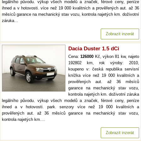
legálního původu. výkup všech modelů a značek, férové ceny, peníze
ihned a v hotovosti. více než 19 000 kvalitních a prověřených aut. až 36
měsíců garance na mechanický stav vozu, kontrola najetých km. doživotní
záruka…
Zobrazit inzerát
Dacia Duster 1.5 dCi
Cena:
126000
Kč, výkon 81 kw, najeto
192802 km, rok výroby: 2010,
koupeno v: česká republika servisní
knížka více než 19 000 kvalitních a
prověřených aut. až 36 měsíců
garance na mechanický stav vozu,
kontrola najetých km. doživotní záruka
legálního původu. výkup všech modelů a značek, férové ceny, peníze
ihned a v hotovosti. park. senzory více než 19 000 kvalitních a
prověřených aut. až 36 měsíců garance na mechanický stav vozu,
kontrola najetých km.…
Zobrazit inzerát