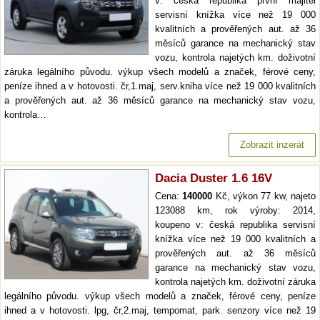
v: česká republika první majitel
servisní knížka více než 19 000
kvalitních a prověřených aut. až 36
měsíců garance na mechanický stav
vozu, kontrola najetých km. doživotní
záruka legálního původu. výkup všech modelů a značek, férové ceny,
peníze ihned a v hotovosti. čr,1.maj, serv.kniha více než 19 000 kvalitních
a prověřených aut. až 36 měsíců garance na mechanický stav vozu,
kontrola…
Zobrazit inzerát
Dacia Duster 1.6 16V
Cena:
140000
Kč, výkon 77 kw, najeto
123088 km, rok výroby: 2014,
koupeno v: česká republika servisní
knížka více než 19 000 kvalitních a
prověřených aut. až 36 měsíců
garance na mechanický stav vozu,
kontrola najetých km. doživotní záruka
legálního původu. výkup všech modelů a značek, férové ceny, peníze
ihned a v hotovosti. lpg, čr,2.maj, tempomat, park. senzory více než 19