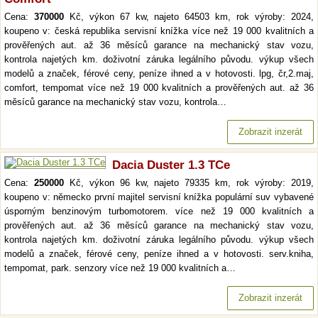
Cena:
370000
Kč, výkon 67 kw, najeto 64503 km, rok výroby: 2024,
koupeno v: česká republika servisní knížka více než 19 000 kvalitních a
prověřených aut. až 36 měsíců garance na mechanický stav vozu,
kontrola najetých km. doživotní záruka legálního původu. výkup všech
modelů a značek, férové ceny, peníze ihned a v hotovosti. lpg, čr,2.maj,
comfort, tempomat více než 19 000 kvalitních a prověřených aut. až 36
měsíců garance na mechanický stav vozu, kontrola…
Zobrazit inzerát
Dacia Duster 1.3 TCe
Cena:
250000
Kč, výkon 96 kw, najeto 79335 km, rok výroby: 2019,
koupeno v: německo první majitel servisní knížka populární suv vybavené
úsporným benzinovým turbomotorem. více než 19 000 kvalitních a
prověřených aut. až 36 měsíců garance na mechanický stav vozu,
kontrola najetých km. doživotní záruka legálního původu. výkup všech
modelů a značek, férové ceny, peníze ihned a v hotovosti. serv.kniha,
tempomat, park. senzory více než 19 000 kvalitních a…
Zobrazit inzerát