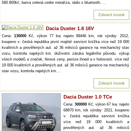
580.800kč, barva zelená cedre metalíza, rádio s bluetooth, …
Zobrazit inzerát
Dacia Duster 1.6 16V
Cena:
130000
Kč, výkon 77 kw, najeto 99446 km, rok výroby: 2012,
koupeno v: česká republika první majitel servisní knížka více než 19 000
kvalitních a prověřených aut. až 36 měsíců garance na mechanický stav
vozu, kontrola najetých km. doživotní záruka legálního původu. výkup
všech modelů a značek, férové ceny, peníze ihned a v hotovosti. více než
19 000 kvalitních a prověřených aut. až 36 měsíců garance na mechanický
stav vozu, kontrola najetých km.…
Zobrazit inzerát
Dacia Duster 1.0 TCe
Cena:
300000
Kč, výkon 67 kw, najeto
68870 km, rok výroby: 2021, koupeno
v: česká republika servisní knížka
více než 19 000 kvalitních a
prověřených aut. až 36 měsíců