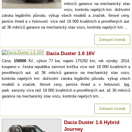
měsíců garance na mechanický stav
vozu, kontrola najetých km. doživotní
záruka legálního původu. výkup všech modelů a značek, férové ceny,
peníze ihned a v hotovosti. více než 19 000 kvalitních a prověřených aut.
až 36 měsíců garance na mechanický stav vozu, kontrola najetých km.…
Zobrazit inzerát
Dacia Duster 1.6 16V
Cena:
150000
Kč, výkon 77 kw, najeto 175292 km, rok výroby: 2014,
koupeno v: česká republika servisní knížka více než 19 000 kvalitních a
prověřených aut. až 36 měsíců garance na mechanický stav vozu,
kontrola najetých km. doživotní záruka legálního původu. výkup všech
modelů a značek, férové ceny, peníze ihned a v hotovosti. lpg,
park. senzory více než 19 000 kvalitních a prověřených aut. až 36 měsíců
garance na mechanický stav vozu, kontrola najetých km.…
Zobrazit inzerát
Dacia Duster 1.6 Hybrid
Journey