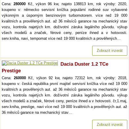
Cena:
280000
Kč, výkon 96 kw, najeto 138813 km, rok výroby: 2020,
koupeno v: německo servisní knížka populární rodinné suv vybavené
výkonným a úsporným benzinovým turbomotorem. více než 19 000
kvalitních a prověřených aut. až 36 měsíců garance na mechanický stav
vozu, kontrola najetých km. doživotní záruka legálního původu. výkup
všech modelů a značek, férové ceny, peníze ihned a v hotovosti.
serv.kniha, navi, tempomat více než 19 000 kvalitních a prověřených…
Zobrazit inzerát
Dacia Duster 1.2 TCe
Prestige
Cena:
260000
Kč, výkon 92 kw, najeto 72312 km, rok výroby: 2018,
koupeno v: česká republika první majitel servisní knížka více než 19 000
kvalitních a prověřených aut. až 36 měsíců garance na mechanický stav
vozu, kontrola najetých km. doživotní záruka legálního původu. výkup
všech modelů a značek, férové ceny, peníze ihned a v hotovosti. čr,1.maj,
serv.kniha, prestige, navi více než 19 000 kvalitních a prověřených aut. až
36 měsíců garance na mechanický stav…
Zobrazit inzerát