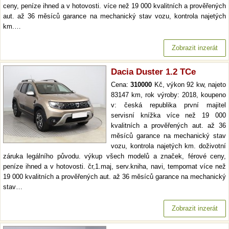
ceny, peníze ihned a v hotovosti. více než 19 000 kvalitních a prověřených
aut. až 36 měsíců garance na mechanický stav vozu, kontrola najetých
km.…
Zobrazit inzerát
Dacia Duster 1.2 TCe
Cena:
310000
Kč, výkon 92 kw, najeto
83147 km, rok výroby: 2018, koupeno
v: česká republika první majitel
servisní knížka více než 19 000
kvalitních a prověřených aut. až 36
měsíců garance na mechanický stav
vozu, kontrola najetých km. doživotní
záruka legálního původu. výkup všech modelů a značek, férové ceny,
peníze ihned a v hotovosti. čr,1.maj, serv.kniha, navi, tempomat více než
19 000 kvalitních a prověřených aut. až 36 měsíců garance na mechanický
stav…
Zobrazit inzerát