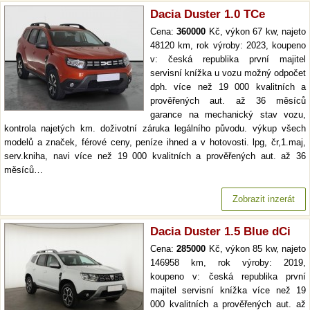
Dacia Duster 1.0 TCe
Cena:
360000
Kč, výkon 67 kw, najeto
48120 km, rok výroby: 2023, koupeno
v: česká republika první majitel
servisní knížka u vozu možný odpočet
dph. více než 19 000 kvalitních a
prověřených aut. až 36 měsíců
garance na mechanický stav vozu,
kontrola najetých km. doživotní záruka legálního původu. výkup všech
modelů a značek, férové ceny, peníze ihned a v hotovosti. lpg, čr,1.maj,
serv.kniha, navi více než 19 000 kvalitních a prověřených aut. až 36
měsíců…
Zobrazit inzerát
Dacia Duster 1.5 Blue dCi
Cena:
285000
Kč, výkon 85 kw, najeto
146958 km, rok výroby: 2019,
koupeno v: česká republika první
majitel servisní knížka více než 19
000 kvalitních a prověřených aut. až