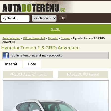
MENU
Auta do terénu
>
Offroad bazar 4x4
>
Hyundai
>
Tucson
> Hyundai Tucson 1.6 CRDi
Adventure
Hyundai Tucson 1.6 CRDi Adventure
Sdílejte tento inzerát na Facebooku
Inzerát
Foto
PŘEDCHÁZEJÍCÍ inzerát
NÁSLEDUJÍCÍ inzerát