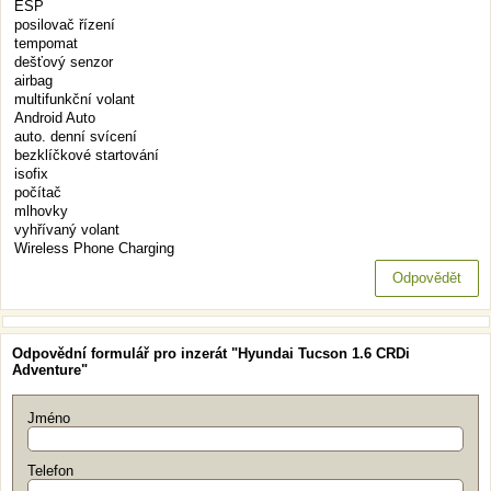
ESP
posilovač řízení
tempomat
dešťový senzor
airbag
multifunkční volant
Android Auto
auto. denní svícení
bezklíčkové startování
isofix
počítač
mlhovky
vyhřívaný volant
Wireless Phone Charging
Odpovědět
Odpovědní formulář pro inzerát "Hyundai Tucson 1.6 CRDi
Adventure"
Jméno
Telefon