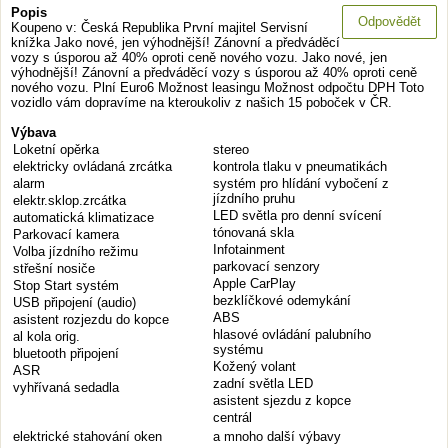
Popis
Odpovědět
Koupeno v: Česká Republika První majitel Servisní
knížka Jako nové, jen výhodnější! Zánovní a předváděcí
vozy s úsporou až 40% oproti ceně nového vozu. Jako nové, jen
výhodnější! Zánovní a předváděcí vozy s úsporou až 40% oproti ceně
nového vozu. Plní Euro6 Možnost leasingu Možnost odpočtu DPH Toto
vozidlo vám dopravíme na kteroukoliv z našich 15 poboček v ČR.
Výbava
Loketní opěrka
stereo
elektricky ovládaná zrcátka
kontrola tlaku v pneumatikách
alarm
systém pro hlídání vybočení z
jízdního pruhu
elektr.sklop.zrcátka
LED světla pro denní svícení
automatická klimatizace
tónovaná skla
Parkovací kamera
Infotainment
Volba jízdního režimu
parkovací senzory
střešní nosiče
Apple CarPlay
Stop Start systém
bezklíčkové odemykání
USB připojení (audio)
ABS
asistent rozjezdu do kopce
hlasové ovládání palubního
al kola orig.
systému
bluetooth připojení
Kožený volant
ASR
zadní světla LED
vyhřívaná sedadla
asistent sjezdu z kopce
centrál
elektrické stahování oken
a mnoho další výbavy