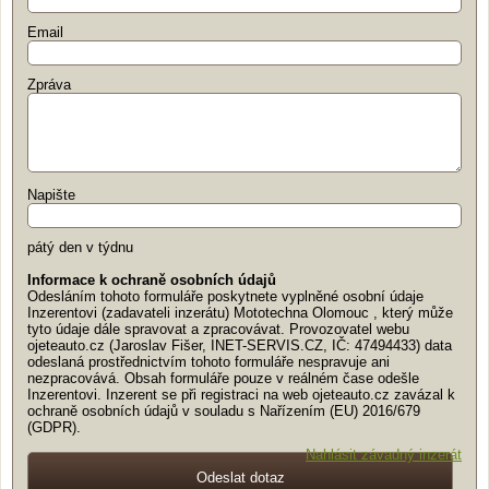
Email
Zpráva
Napište
pátý den v týdnu
Informace k ochraně osobních údajů
Odesláním tohoto formuláře poskytnete vyplněné osobní údaje
Inzerentovi (zadavateli inzerátu) Mototechna Olomouc , který může
tyto údaje dále spravovat a zpracovávat. Provozovatel webu
ojeteauto.cz (Jaroslav Fišer, INET-SERVIS.CZ, IČ: 47494433) data
odeslaná prostřednictvím tohoto formuláře nespravuje ani
nezpracovává. Obsah formuláře pouze v reálném čase odešle
Inzerentovi. Inzerent se při registraci na web ojeteauto.cz zavázal k
ochraně osobních údajů v souladu s Nařízením (EU) 2016/679
(GDPR).
Nahlásit závadný inzerát