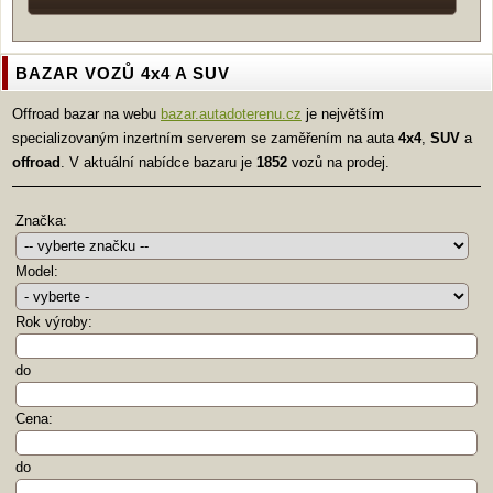
BAZAR VOZŮ 4x4 A SUV
Offroad bazar na webu
bazar.autadoterenu.cz
je největším
specializovaným inzertním serverem se zaměřením na auta
4x4
,
SUV
a
offroad
. V aktuální nabídce bazaru je
1852
vozů na prodej.
Značka:
Model:
Rok výroby:
do
Cena:
do