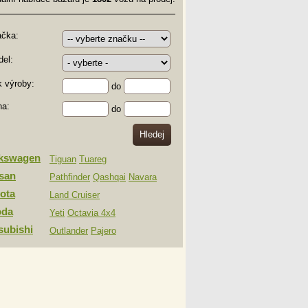
ačka:
el:
 výroby:
do
na:
do
lkswagen
Tiguan
Tuareg
san
Pathfinder
Qashqai
Navara
ota
Land Cruiser
oda
Yeti
Octavia 4x4
subishi
Outlander
Pajero