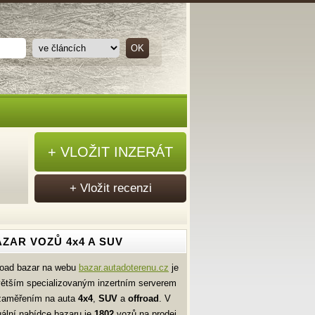
+ VLOŽIT INZERÁT
+ Vložit recenzi
ZAR VOZŮ 4x4 A SUV
road bazar na webu
bazar.autadoterenu.cz
je
větším specializovaným inzertním serverem
zaměřením na auta
4x4
,
SUV
a
offroad
. V
uální nabídce bazaru je
1802
vozů na prodej.