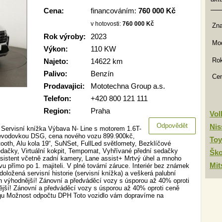
Cena:
financováním:
760 000 Kč
v hotovosti:
760 000 Kč
Zn
Rok výroby:
2023
Mod
Výkon:
110 KW
Rok
Najeto:
14622 km
Palivo:
Benzín
Ce
Prodavajici:
Mototechna Group a.s.
Telefon:
+420 800 121 111
Region:
Praha
Vo
Odpovědět
Nis
 Servisní knížka Výbava N- Line s motorem 1.6T-
vodovkou DSG, cena nového vozu 899.900kč,
Toy
tooth, Alu kola 19“, SuNSet, FullLed světlomety, Bezklíčové
dačky, Virtuální kokpit, Tempomat, Vyhřívané přední sedačky
Šk
asistent včetně zadní kamery, Lane assist+ Mrtvý úhel a mnoho
Mit
 přímo po 1. majiteli. V plné tovární záruce. Interiér bez známek
oložená servisní historie (servisní knížka) a veškerá palubní
n výhodnější! Zánovní a předváděcí vozy s úsporou až 40% oproti
jší! Zánovní a předváděcí vozy s úsporou až 40% oproti ceně
ngu Možnost odpočtu DPH Toto vozidlo vám dopravíme na