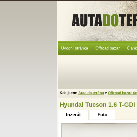
Úvodní stránka
Offroad bazar
Člán
Kde jsem:
Auta do terénu
>
Offroad bazar 4
Hyundai Tucson 1.6 T-GDI
Inzerát
Foto