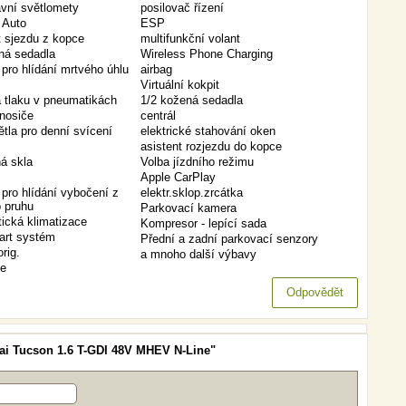
vní světlomety
posilovač řízení
 Auto
ESP
t sjezdu z kopce
multifunkční volant
ná sedadla
Wireless Phone Charging
pro hlídání mrtvého úhlu
airbag
Virtuální kokpit
a tlaku v pneumatikách
1/2 kožená sedadla
 nosiče
centrál
tla pro denní svícení
elektrické stahování oken
asistent rozjezdu do kopce
á skla
Volba jízdního režimu
Apple CarPlay
pro hlídání vybočení z
elektr.sklop.zrcátka
o pruhu
Parkovací kamera
ická klimatizace
Kompresor - lepící sada
art systém
Přední a zadní parkovací senzory
orig.
a mnoho další výbavy
ce
Odpovědět
ai Tucson 1.6 T-GDI 48V MHEV N-Line"