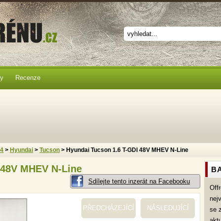
ky
Recenze
x4
>
Hyundai
>
Tucson
> Hyundai Tucson 1.6 T-GDI 48V MHEV N-Line
 48V MHEV N-Line
BA
Sdílejte tento inzerát na Facebooku
Off
nej
PŘEDCHÁZEJÍCÍ
NÁSLEDUJÍCÍ
se 
akt