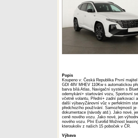
Popis
Koupeno v: Česká Republika První majitel
GDI 48V MHEV 110Kw s automatickou pře
barva bílá Atlas, Navigační systém s Blue
odemykání+ startování vozu, Sportovní se
včetně volantu, Přední+ zadní parkovací 
další výbavyZánovní vůz v perfektním stavu
předchozího používání. Samozřejmostí je d
dokumentace (návody atd.). Jako nové, je
ceně nového vozu. Jako nové, jen výhodně
nového vozu. Plní Euro6d Možnost leasi
kteroukoliv z našich 15 poboček v ČR.
Výbava