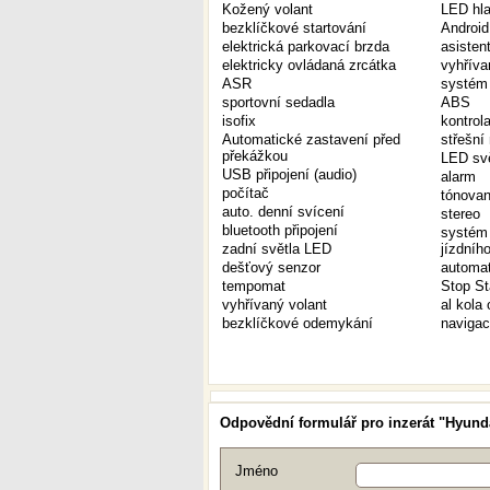
Kožený volant
LED hla
bezklíčkové startování
Android
elektrická parkovací brzda
asisten
elektricky ovládaná zrcátka
vyhříva
ASR
systém 
sportovní sedadla
ABS
isofix
kontrol
Automatické zastavení před
střešní
překážkou
LED svě
USB připojení (audio)
alarm
počítač
tónovan
auto. denní svícení
stereo
bluetooth připojení
systém 
zadní světla LED
jízdníh
dešťový senzor
automat
tempomat
Stop St
vyhřívaný volant
al kola 
bezklíčkové odemykání
naviga
Odpovědní formulář pro inzerát "Hyund
Jméno