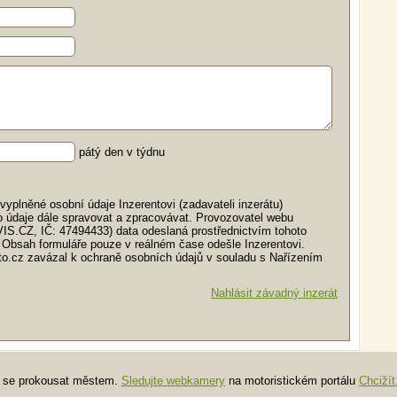
pátý den v týdnu
yplněné osobní údaje Inzerentovi (zadavateli inzerátu)
o údaje dále spravovat a zpracovávat. Provozovatel webu
VIS.CZ, IČ: 47494433) data odeslaná prostřednictvím tohoto
 Obsah formuláře pouze v reálném čase odešle Inzerentovi.
auto.cz zavázal k ochraně osobních údajů v souladu s Nařízením
Nahlásit závadný inzerát
te se prokousat městem.
Sledujte webkamery
na motoristickém portálu
Chcižít