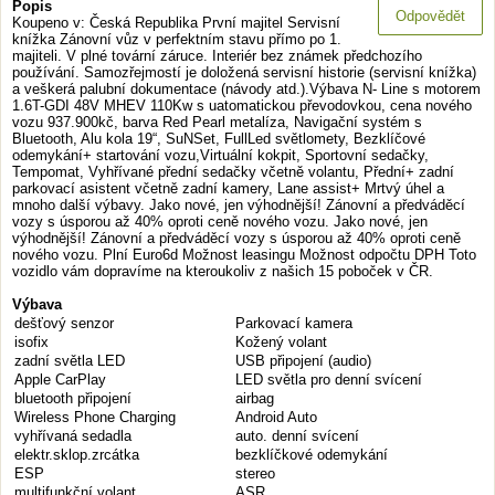
Popis
Odpovědět
Koupeno v: Česká Republika První majitel Servisní
knížka Zánovní vůz v perfektním stavu přímo po 1.
majiteli. V plné tovární záruce. Interiér bez známek předchozího
používání. Samozřejmostí je doložená servisní historie (servisní knížka)
a veškerá palubní dokumentace (návody atd.).Výbava N- Line s motorem
1.6T-GDI 48V MHEV 110Kw s uatomatickou převodovkou, cena nového
vozu 937.900kč, barva Red Pearl metalíza, Navigační systém s
Bluetooth, Alu kola 19“, SuNSet, FullLed světlomety, Bezklíčové
odemykání+ startování vozu,Virtuální kokpit, Sportovní sedačky,
Tempomat, Vyhřívané přední sedačky včetně volantu, Přední+ zadní
parkovací asistent včetně zadní kamery, Lane assist+ Mrtvý úhel a
mnoho další výbavy. Jako nové, jen výhodnější! Zánovní a předváděcí
vozy s úsporou až 40% oproti ceně nového vozu. Jako nové, jen
výhodnější! Zánovní a předváděcí vozy s úsporou až 40% oproti ceně
nového vozu. Plní Euro6d Možnost leasingu Možnost odpočtu DPH Toto
vozidlo vám dopravíme na kteroukoliv z našich 15 poboček v ČR.
Výbava
dešťový senzor
Parkovací kamera
isofix
Kožený volant
zadní světla LED
USB připojení (audio)
Apple CarPlay
LED světla pro denní svícení
bluetooth připojení
airbag
Wireless Phone Charging
Android Auto
vyhřívaná sedadla
auto. denní svícení
elektr.sklop.zrcátka
bezklíčkové odemykání
ESP
stereo
multifunkční volant
ASR