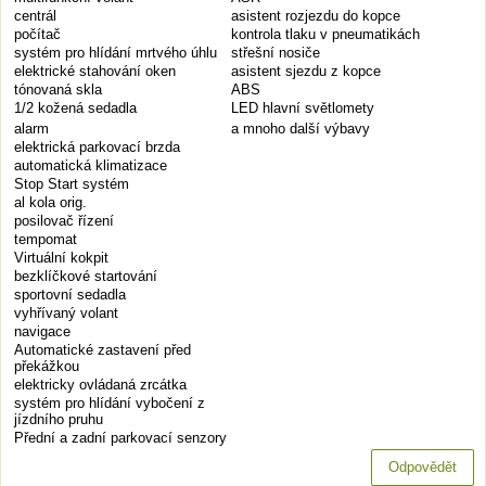
centrál
asistent rozjezdu do kopce
počítač
kontrola tlaku v pneumatikách
systém pro hlídání mrtvého úhlu
střešní nosiče
elektrické stahování oken
asistent sjezdu z kopce
tónovaná skla
ABS
1/2 kožená sedadla
LED hlavní světlomety
alarm
a mnoho další výbavy
elektrická parkovací brzda
automatická klimatizace
Stop Start systém
al kola orig.
posilovač řízení
tempomat
Virtuální kokpit
bezklíčkové startování
sportovní sedadla
vyhřívaný volant
navigace
Automatické zastavení před
překážkou
elektricky ovládaná zrcátka
systém pro hlídání vybočení z
jízdního pruhu
Přední a zadní parkovací senzory
Odpovědět