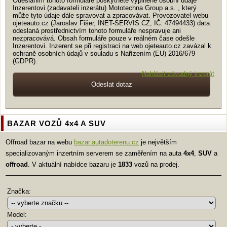
Odesláním tohoto formuláře poskytnete vyplněné osobní údaje
Inzerentovi (zadavateli inzerátu) Mototechna Group a.s. , který
může tyto údaje dále spravovat a zpracovávat. Provozovatel webu
ojeteauto.cz (Jaroslav Fišer, INET-SERVIS.CZ, IČ: 47494433) data
odeslaná prostřednictvím tohoto formuláře nespravuje ani
nezpracovává. Obsah formuláře pouze v reálném čase odešle
Inzerentovi. Inzerent se při registraci na web ojeteauto.cz zavázal k
ochraně osobních údajů v souladu s Nařízením (EU) 2016/679
(GDPR).
Nahlásit závadný inzerát
BAZAR VOZŮ 4x4 A SUV
Offroad bazar na webu
bazar.autadoterenu.cz
je největším
specializovaným inzertním serverem se zaměřením na auta
4x4
,
SUV
a
offroad
. V aktuální nabídce bazaru je
1833
vozů na prodej.
Značka:
Model: