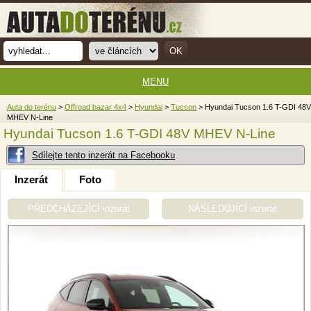
MENU
Auta do terénu
>
Offroad bazar 4x4
>
Hyundai
>
Tucson
> Hyundai Tucson 1.6 T-GDI 48V
MHEV N-Line
Hyundai Tucson 1.6 T-GDI 48V MHEV N-Line
Sdílejte tento inzerát na Facebooku
Inzerát
Foto
PŘEDCHÁZEJÍCÍ inzerát
NÁSLEDUJÍCÍ inzerát