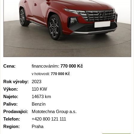
Cena:
financováním:
770 000 Kč
v hotovosti:
770 000 Kč
Rok výroby:
2023
Výkon:
110 KW
Najeto:
14673 km
Palivo:
Benzín
Prodavajici:
Mototechna Group a.s.
Telefon:
+420 800 121 111
Region:
Praha