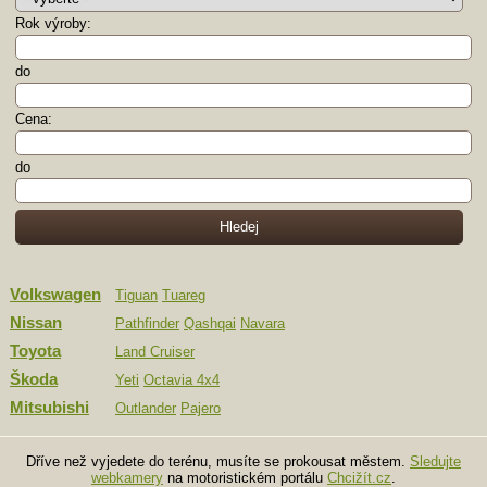
Rok výroby:
do
Cena:
do
Volkswagen
Tiguan
Tuareg
Nissan
Pathfinder
Qashqai
Navara
Toyota
Land Cruiser
Škoda
Yeti
Octavia 4x4
Mitsubishi
Outlander
Pajero
Dříve než vyjedete do terénu, musíte se prokousat městem.
Sledujte
webkamery
na motoristickém portálu
Chcižít.cz
.