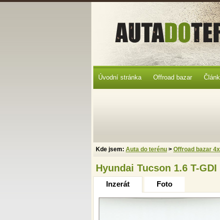
Úvodní stránka
Offroad bazar
Člán
Kde jsem:
Auta do terénu
>
Offroad bazar 4
Hyundai Tucson 1.6 T-GDI
Inzerát
Foto