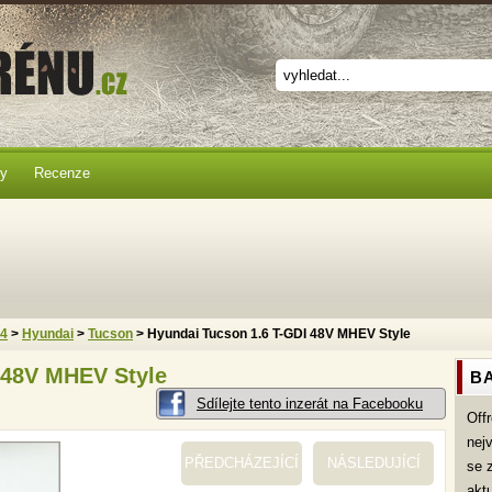
ky
Recenze
x4
>
Hyundai
>
Tucson
> Hyundai Tucson 1.6 T-GDI 48V MHEV Style
 48V MHEV Style
BA
Sdílejte tento inzerát na Facebooku
Off
nej
PŘEDCHÁZEJÍCÍ
NÁSLEDUJÍCÍ
se 
akt