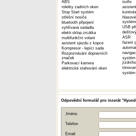
ABS
isofix
roletky zadních oken
asisten
Stop Start systém
kontrol
střešní nosiče
hlasové
systém
bluetooth připojení
USB při
vyhřívaná sedadla
dešťový
elektr.sklop.zrcátka
ASR
multifunkční volant
řazení 
asistent sjezdu z kopce
automat
Kompresor - lepící sada
naviga
Rozpoznávání dopravních
značek
systém 
jízdníh
Parkovací kamera
tónovan
elektrické stahování oken
systém 
Odpovědní formulář pro inzerát "Hyund
Jméno
Telefon
Email