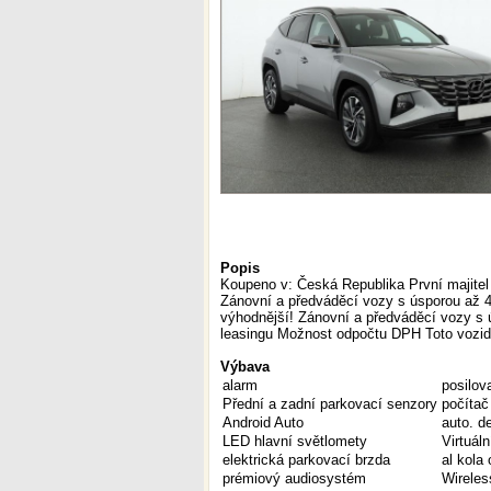
Popis
Koupeno v: Česká Republika První majitel 
Zánovní a předváděcí vozy s úsporou až 4
výhodnější! Zánovní a předváděcí vozy s
leasingu Možnost odpočtu DPH Toto vozid
Výbava
alarm
posilov
Přední a zadní parkovací senzory
počítač
Android Auto
auto. d
LED hlavní světlomety
Virtuáln
elektrická parkovací brzda
al kola 
prémiový audiosystém
Wireles