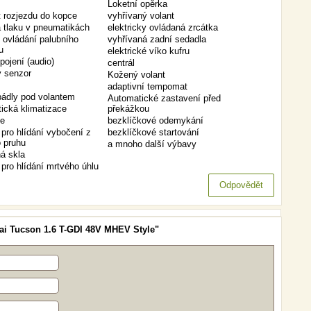
Loketní opěrka
t rozjezdu do kopce
vyhřívaný volant
a tlaku v pneumatikách
elektricky ovládaná zrcátka
 ovládání palubního
vyhřívaná zadní sedadla
u
elektrické víko kufru
pojení (audio)
centrál
 senzor
Kožený volant
adaptivní tempomat
pádly pod volantem
Automatické zastavení před
ická klimatizace
překážkou
ce
bezklíčkové odemykání
pro hlídání vybočení z
bezklíčkové startování
o pruhu
a mnoho další výbavy
á skla
pro hlídání mrtvého úhlu
Odpovědět
ai Tucson 1.6 T-GDI 48V MHEV Style"