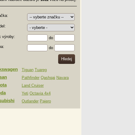
ačka:
el:
 výroby:
do
na:
do
lkswagen
Tiguan
Tuareg
san
Pathfinder
Qashqai
Navara
ota
Land Cruiser
oda
Yeti
Octavia 4x4
subishi
Outlander
Pajero