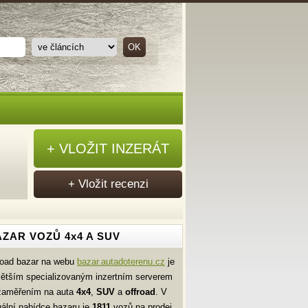
+ VLOŽIT INZERÁT
+ Vložit recenzi
ZAR VOZŮ 4x4 A SUV
road bazar na webu
bazar.autadoterenu.cz
je
větším specializovaným inzertním serverem
zaměřením na auta
4x4
,
SUV
a
offroad
. V
uální nabídce bazaru je
1811
vozů na prodej.