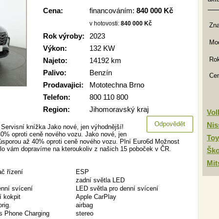
Cena:
financováním:
840 000 Kč
v hotovosti:
840 000 Kč
Zn
Rok výroby:
2023
Mod
Výkon:
132 KW
Rok
Najeto:
14192 km
Palivo:
Benzín
Ce
Prodavajici:
Mototechna Brno
Telefon:
800 110 800
Region:
Jihomoravský kraj
Vo
Odpovědět
Nis
Servisní knížka Jako nové, jen výhodnější!
0% oproti ceně nového vozu. Jako nové, jen
Toy
 úsporou až 40% oproti ceně nového vozu. Plní Euro6d Možnost
lo vám dopravíme na kteroukoliv z našich 15 poboček v ČR.
Šk
Mit
ač řízení
ESP
zadní světla LED
enní svícení
LED světla pro denní svícení
í kokpit
Apple CarPlay
orig.
airbag
s Phone Charging
stereo