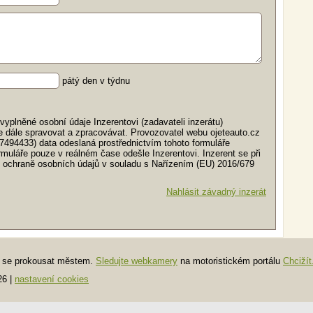
pátý den v týdnu
yplněné osobní údaje Inzerentovi (zadavateli inzerátu)
e dále spravovat a zpracovávat. Provozovatel webu ojeteauto.cz
7494433) data odeslaná prostřednictvím tohoto formuláře
muláře pouze v reálném čase odešle Inzerentovi. Inzerent se při
 k ochraně osobních údajů v souladu s Nařízením (EU) 2016/679
Nahlásit závadný inzerát
te se prokousat městem.
Sledujte webkamery
na motoristickém portálu
Chcižít
26
|
nastavení cookies