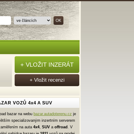
+ VLOŽIT INZERÁT
+ Vložit recenzi
ZAR VOZŮ 4x4 A SUV
road bazar na webu
bazar.autadoterenu.cz
je
větším specializovaným inzertním serverem
zaměřením na auta
4x4
,
SUV
a
offroad
. V
uální nabídce bazaru je
1811
vozů na prodej.