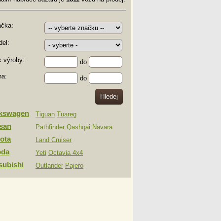
ačka:
el:
 výroby:
do
na:
do
lkswagen
Tiguan
Tuareg
san
Pathfinder
Qashqai
Navara
ota
Land Cruiser
oda
Yeti
Octavia 4x4
subishi
Outlander
Pajero