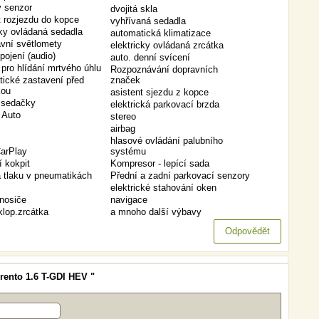
 senzor
dvojitá skla
t rozjezdu do kopce
vyhřívaná sedadla
cky ovládaná sedadla
automatická klimatizace
vní světlomety
elektricky ovládaná zrcátka
pojení (audio)
auto. denní svícení
pro hlídání mrtvého úhlu
Rozpoznávání dopravních
ické zastavení před
značek
kou
asistent sjezdu z kopce
 sedačky
elektrická parkovací brzda
 Auto
stereo
airbag
hlasové ovládání palubního
arPlay
systému
í kokpit
Kompresor - lepící sada
a tlaku v pneumatikách
Přední a zadní parkovací senzory
elektrické stahování oken
 nosiče
navigace
sklop.zrcátka
a mnoho další výbavy
Odpovědět
rento 1.6 T-GDI HEV "