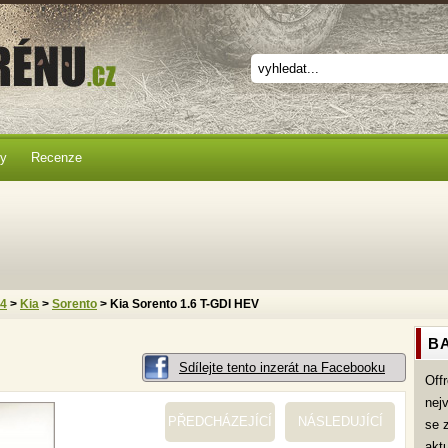
ky
Recenze
x4
>
Kia
>
Sorento
> Kia Sorento 1.6 T-GDI HEV
BA
Sdílejte tento inzerát na Facebooku
Off
nej
PŘEDCHÁZEJÍCÍ
NÁSLEDUJÍCÍ
se 
akt