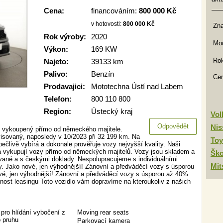
Cena:
financováním:
800 000 Kč
v hotovosti:
800 000 Kč
Zn
Rok výroby:
2020
Mod
Výkon:
169 KW
Rok
Najeto:
39133 km
Palivo:
Benzín
Ce
Prodavajici:
Mototechna Ústí nad Labem
Telefon:
800 110 800
Region:
Ústecký kraj
Vo
Odpovědět
Nis
 vykoupený přímo od německého majitele.
rvisovaný, naposledy v 10/2023 při 32 199 km. Na
Toy
člivě vybírá a dokonale prověřuje vozy nejvyšší kvality. Naši
 vykupují vozy přímo od německých majitelů. Vozy jsou skladem a
Šk
ované a s českými doklady. Nespolupracujeme s individuálními
Mit
. Jako nové, jen výhodnější! Zánovní a předváděcí vozy s úsporou
vé, jen výhodnější! Zánovní a předváděcí vozy s úsporou až 40%
nost leasingu Toto vozidlo vám dopravíme na kteroukoliv z našich
pro hlídání vybočení z
Moving rear seats
o pruhu
Parkovací kamera