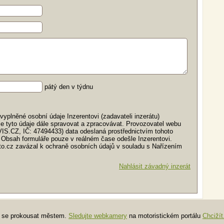
pátý den v týdnu
yplněné osobní údaje Inzerentovi (zadavateli inzerátu)
e tyto údaje dále spravovat a zpracovávat. Provozovatel webu
VIS.CZ, IČ: 47494433) data odeslaná prostřednictvím tohoto
 Obsah formuláře pouze v reálném čase odešle Inzerentovi.
auto.cz zavázal k ochraně osobních údajů v souladu s Nařízením
Nahlásit závadný inzerát
te se prokousat městem.
Sledujte webkamery
na motoristickém portálu
Chcižít