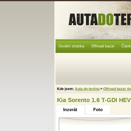
Úvodní stránka
Offroad bazar
Člán
Kde jsem:
Auta do terénu
>
Offroad bazar 4
Kia Sorento 1.6 T-GDI HEV
Inzerát
Foto