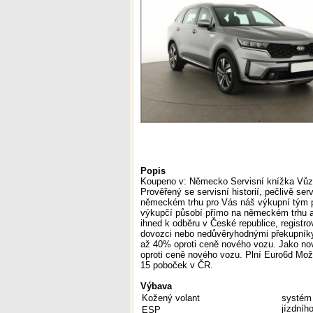
Popis
Koupeno v: Německo Servisní knížka Vůz
Prověřený se servisní historií, pečlivě se
německém trhu pro Vás náš výkupní tým pe
výkupčí působí přímo na německém trhu a
ihned k odběru v České republice, registr
dovozci nebo nedůvěryhodnými překupníky
až 40% oproti ceně nového vozu. Jako no
oproti ceně nového vozu. Plní Euro6d Mož
15 poboček v ČR.
Výbava
Kožený volant
systém 
jízdníh
ESP