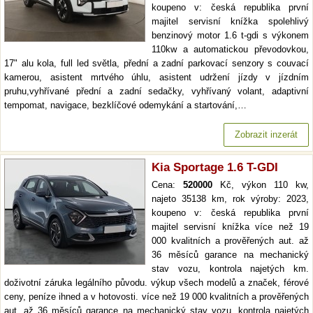
koupeno v: česká republika první
majitel servisní knížka spolehlivý
benzinový motor 1.6 t-gdi s výkonem
110kw a automatickou převodovkou,
17" alu kola, full led světla, přední a zadní parkovací senzory s couvací
kamerou, asistent mrtvého úhlu, asistent udržení jízdy v jízdním
pruhu,vyhřívané přední a zadní sedačky, vyhřívaný volant, adaptivní
tempomat, navigace, bezklíčové odemykání a startování,…
Zobrazit inzerát
Kia Sportage 1.6 T-GDI
Cena:
520000
Kč, výkon 110 kw,
najeto 35138 km, rok výroby: 2023,
koupeno v: česká republika první
majitel servisní knížka více než 19
000 kvalitních a prověřených aut. až
36 měsíců garance na mechanický
stav vozu, kontrola najetých km.
doživotní záruka legálního původu. výkup všech modelů a značek, férové
ceny, peníze ihned a v hotovosti. více než 19 000 kvalitních a prověřených
aut. až 36 měsíců garance na mechanický stav vozu, kontrola najetých