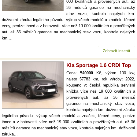
000 kvalitních a prověřených aut. až
36 měsíců garance na mechanický
stav vozu, kontrola najetých km.
doživotní záruka legálního původu. výkup všech modelů a značek, férové
ceny, peníze ihned a v hotovosti. více než 19 000 kvalitních a prověřených
aut. až 36 měsíců garance na mechanický stav vozu, kontrola najetých
km.…
Zobrazit inzerát
Kia Sportage 1.6 CRDi Top
Cena:
540000
Kč, výkon 100 kw,
najeto 57783 km, rok výroby: 2022,
koupeno v: česká republika servisní
knížka více než 19 000 kvalitních a
prověřených aut. až 36 měsíců
garance na mechanický stav vozu,
kontrola najetých km. doživotní záruka
legálního původu. výkup všech modelů a značek, férové ceny, peníze
ihned a v hotovosti. více než 19 000 kvalitních a prověřených aut. až 36
měsíců garance na mechanický stav vozu, kontrola najetých km. doživotní
záruka…