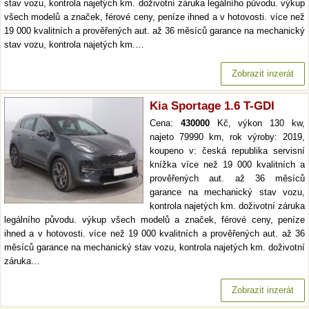
stav vozu, kontrola najetých km. doživotní záruka legálního původu. výkup
všech modelů a značek, férové ceny, peníze ihned a v hotovosti. více než
19 000 kvalitních a prověřených aut. až 36 měsíců garance na mechanický
stav vozu, kontrola najetých km.…
Zobrazit inzerát
Kia Sportage 1.6 T-GDI
Cena:
430000
Kč, výkon 130 kw,
najeto 79990 km, rok výroby: 2019,
koupeno v: česká republika servisní
knížka více než 19 000 kvalitních a
prověřených aut. až 36 měsíců
garance na mechanický stav vozu,
kontrola najetých km. doživotní záruka
legálního původu. výkup všech modelů a značek, férové ceny, peníze
ihned a v hotovosti. více než 19 000 kvalitních a prověřených aut. až 36
měsíců garance na mechanický stav vozu, kontrola najetých km. doživotní
záruka…
Zobrazit inzerát