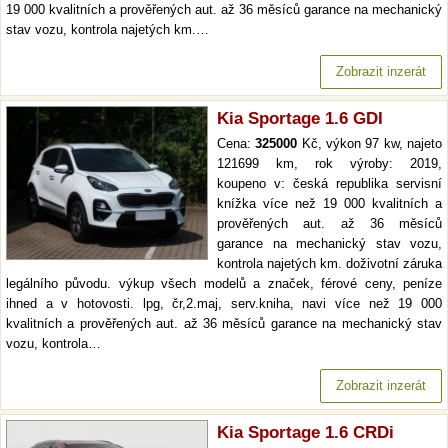
19 000 kvalitních a prověřených aut. až 36 měsíců garance na mechanický
stav vozu, kontrola najetých km.…
Zobrazit inzerát
Kia Sportage 1.6 GDI
Cena:
325000
Kč, výkon 97 kw, najeto
121699 km, rok výroby: 2019,
koupeno v: česká republika servisní
knížka více než 19 000 kvalitních a
prověřených aut. až 36 měsíců
garance na mechanický stav vozu,
kontrola najetých km. doživotní záruka
legálního původu. výkup všech modelů a značek, férové ceny, peníze
ihned a v hotovosti. lpg, čr,2.maj, serv.kniha, navi více než 19 000
kvalitních a prověřených aut. až 36 měsíců garance na mechanický stav
vozu, kontrola…
Zobrazit inzerát
Kia Sportage 1.6 CRDi