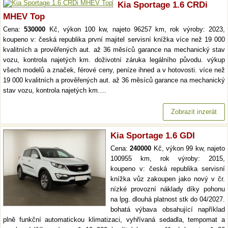
Kia Sportage 1.6 CRDi
MHEV Top
Cena:
530000
Kč, výkon 100 kw, najeto 96257 km, rok výroby: 2023,
koupeno v: česká republika první majitel servisní knížka více než 19 000
kvalitních a prověřených aut. až 36 měsíců garance na mechanický stav
vozu, kontrola najetých km. doživotní záruka legálního původu. výkup
všech modelů a značek, férové ceny, peníze ihned a v hotovosti. více než
19 000 kvalitních a prověřených aut. až 36 měsíců garance na mechanický
stav vozu, kontrola najetých km.…
Zobrazit inzerát
Kia Sportage 1.6 GDI
Cena:
240000
Kč, výkon 99 kw, najeto
100955 km, rok výroby: 2015,
koupeno v: česká republika servisní
knížka vůz zakoupen jako nový v čr.
nízké provozní náklady díky pohonu
na lpg. dlouhá platnost stk do 04/2027.
bohatá výbava obsahující například
plně funkční automatickou klimatizaci, vyhřívaná sedadla, tempomat a