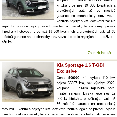
koupeno v: česká republika servisní
knížka více než 19 000 kvalitních a
prověřených aut. až 36 měsíců
garance na mechanický stav vozu,
kontrola najetých km. doživotní záruka
legálního původu. výkup všech modelů a značek, férové ceny, peníze
ihned a v hotovosti. více než 19 000 kvalitních a prověřených aut. až 36
měsíců garance na mechanický stav vozu, kontrola najetých km. doživotní
záruka…
Zobrazit inzerát
Kia Sportage 1.6 T-GDI
Exclusive
Cena:
500000
Kč, výkon 110 kw,
najeto 55357 km, rok výroby: 2022,
koupeno v: česká republika první
majitel servisní knížka více než 19
000 kvalitních a prověřených aut. až
36 měsíců garance na mechanický
stav vozu, kontrola najetých km. doživotní záruka legálního původu. výkup
všech modelů a značek, férové ceny, peníze ihned a v hotovosti. více než