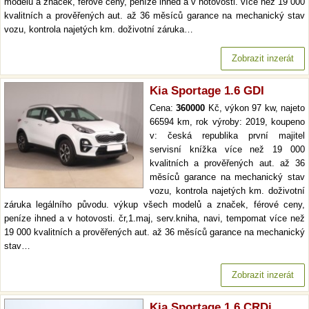
modelů a značek, férové ceny, peníze ihned a v hotovosti. více než 19 000
kvalitních a prověřených aut. až 36 měsíců garance na mechanický stav
vozu, kontrola najetých km. doživotní záruka…
Zobrazit inzerát
Kia Sportage 1.6 GDI
Cena:
360000
Kč, výkon 97 kw, najeto
66594 km, rok výroby: 2019, koupeno
v: česká republika první majitel
servisní knížka více než 19 000
kvalitních a prověřených aut. až 36
měsíců garance na mechanický stav
vozu, kontrola najetých km. doživotní
záruka legálního původu. výkup všech modelů a značek, férové ceny,
peníze ihned a v hotovosti. čr,1.maj, serv.kniha, navi, tempomat více než
19 000 kvalitních a prověřených aut. až 36 měsíců garance na mechanický
stav…
Zobrazit inzerát
Kia Sportage 1.6 CRDi