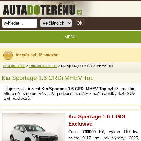
MENU
Inzerát byl již smazán.
Auta do terénu
>
Offroad bazar 4x4
> Kia Sportage 1.6 CRDi MHEV Top
Kia Sportage 1.6 CRDi MHEV Top
Litujeme, ale inzerát
Kia Sportage 1.6 CRDi MHEV Top
byl již smazán.
Místo něj jsme pro Vás našli podobné inzeráty z naší nabídky 4x4, SUV
a offroad vozů.
Kia Sportage 1.6 T-GDI
Exclusive
Cena:
700000
Kč, výkon 110 kw,
najeto 9117 km, rok výroby: 2025,