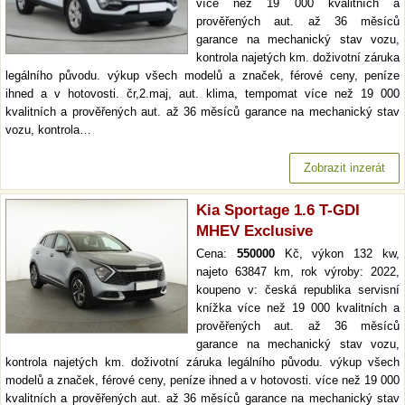
více než 19 000 kvalitních a
prověřených aut. až 36 měsíců
garance na mechanický stav vozu,
kontrola najetých km. doživotní záruka
legálního původu. výkup všech modelů a značek, férové ceny, peníze
ihned a v hotovosti. čr,2.maj, aut. klima, tempomat více než 19 000
kvalitních a prověřených aut. až 36 měsíců garance na mechanický stav
vozu, kontrola…
Zobrazit inzerát
Kia Sportage 1.6 T-GDI
MHEV Exclusive
Cena:
550000
Kč, výkon 132 kw,
najeto 63847 km, rok výroby: 2022,
koupeno v: česká republika servisní
knížka více než 19 000 kvalitních a
prověřených aut. až 36 měsíců
garance na mechanický stav vozu,
kontrola najetých km. doživotní záruka legálního původu. výkup všech
modelů a značek, férové ceny, peníze ihned a v hotovosti. více než 19 000
kvalitních a prověřených aut. až 36 měsíců garance na mechanický stav