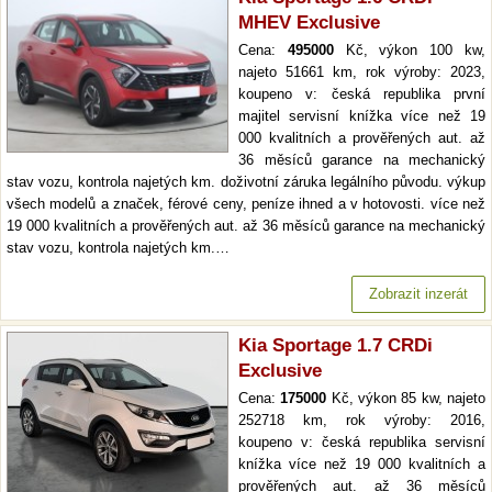
MHEV Exclusive
Cena:
495000
Kč, výkon 100 kw,
najeto 51661 km, rok výroby: 2023,
koupeno v: česká republika první
majitel servisní knížka více než 19
000 kvalitních a prověřených aut. až
36 měsíců garance na mechanický
stav vozu, kontrola najetých km. doživotní záruka legálního původu. výkup
všech modelů a značek, férové ceny, peníze ihned a v hotovosti. více než
19 000 kvalitních a prověřených aut. až 36 měsíců garance na mechanický
stav vozu, kontrola najetých km.…
Zobrazit inzerát
Kia Sportage 1.7 CRDi
Exclusive
Cena:
175000
Kč, výkon 85 kw, najeto
252718 km, rok výroby: 2016,
koupeno v: česká republika servisní
knížka více než 19 000 kvalitních a
prověřených aut. až 36 měsíců