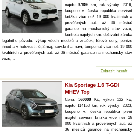
najeto 97986 km, rok výroby: 2016,
koupeno v: česká republika servisní
knížka více než 19 000 kvalitních a
prověřených aut. až 36 měsíců
garance na mechanický stav vozu,
kontrola najetých km. doživotní záruka
legálního původu. výkup všech modelů a značek, férové ceny, peníze
ihned a v hotovosti. čr,2.maj, serv.kniha, navi, tempomat více než 19 000
kvalitních a prověřených aut. až 36 měsíců garance na mechanický stav
vozu,…
Zobrazit inzerát
Kia Sportage 1.6 T-GDI
MHEV Top
Cena:
560000
Kč, výkon 132 kw,
najeto 114153 km, rok výroby: 2023,
koupeno v: česká republika první
majitel servisní knížka více než 19
000 kvalitních a prověřených aut. až
36 měsíců garance na mechanický