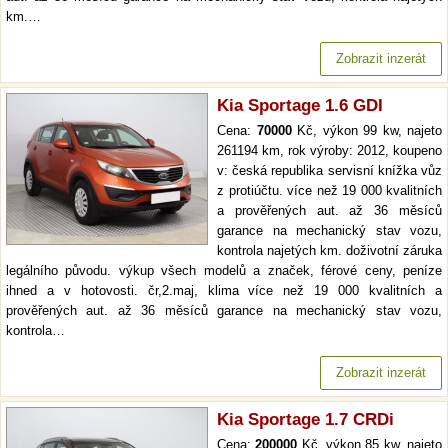
km.…
Zobrazit inzerát
Kia Sportage 1.6 GDI
Cena:
70000
Kč, výkon 99 kw, najeto
261194 km, rok výroby: 2012, koupeno
v: česká republika servisní knížka vůz
z protiúčtu. více než 19 000 kvalitních
a prověřených aut. až 36 měsíců
garance na mechanický stav vozu,
kontrola najetých km. doživotní záruka
legálního původu. výkup všech modelů a značek, férové ceny, peníze
ihned a v hotovosti. čr,2.maj, klima více než 19 000 kvalitních a
prověřených aut. až 36 měsíců garance na mechanický stav vozu,
kontrola…
Zobrazit inzerát
Kia Sportage 1.7 CRDi
Cena:
200000
Kč, výkon 85 kw, najeto