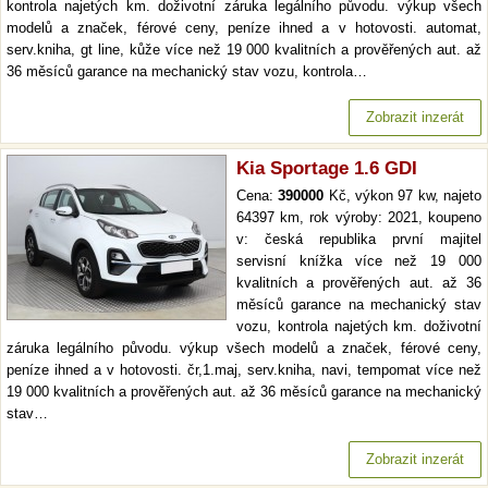
kontrola najetých km. doživotní záruka legálního původu. výkup všech
modelů a značek, férové ceny, peníze ihned a v hotovosti. automat,
serv.kniha, gt line, kůže více než 19 000 kvalitních a prověřených aut. až
36 měsíců garance na mechanický stav vozu, kontrola…
Zobrazit inzerát
Kia Sportage 1.6 GDI
Cena:
390000
Kč, výkon 97 kw, najeto
64397 km, rok výroby: 2021, koupeno
v: česká republika první majitel
servisní knížka více než 19 000
kvalitních a prověřených aut. až 36
měsíců garance na mechanický stav
vozu, kontrola najetých km. doživotní
záruka legálního původu. výkup všech modelů a značek, férové ceny,
peníze ihned a v hotovosti. čr,1.maj, serv.kniha, navi, tempomat více než
19 000 kvalitních a prověřených aut. až 36 měsíců garance na mechanický
stav…
Zobrazit inzerát