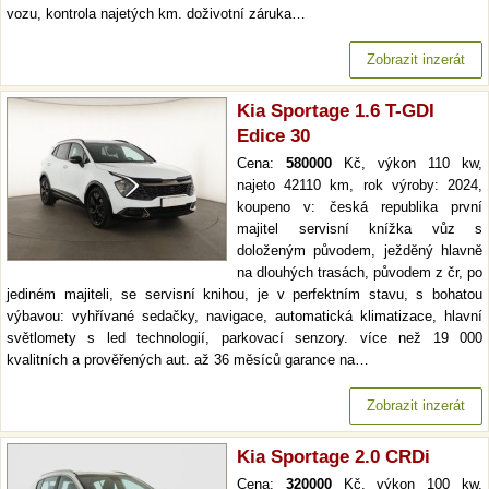
vozu, kontrola najetých km. doživotní záruka…
Zobrazit inzerát
Kia Sportage 1.6 T-GDI
Edice 30
Cena:
580000
Kč, výkon 110 kw,
najeto 42110 km, rok výroby: 2024,
koupeno v: česká republika první
majitel servisní knížka vůz s
doloženým původem, ježděný hlavně
na dlouhých trasách, původem z čr, po
jediném majiteli, se servisní knihou, je v perfektním stavu, s bohatou
výbavou: vyhřívané sedačky, navigace, automatická klimatizace, hlavní
světlomety s led technologií, parkovací senzory. více než 19 000
kvalitních a prověřených aut. až 36 měsíců garance na…
Zobrazit inzerát
Kia Sportage 2.0 CRDi
Cena:
320000
Kč, výkon 100 kw,