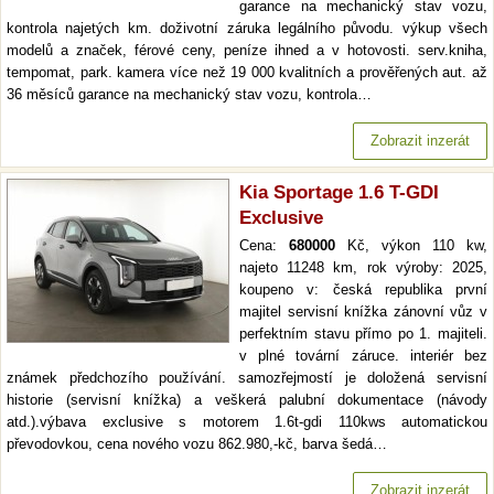
garance na mechanický stav vozu,
kontrola najetých km. doživotní záruka legálního původu. výkup všech
modelů a značek, férové ceny, peníze ihned a v hotovosti. serv.kniha,
tempomat, park. kamera více než 19 000 kvalitních a prověřených aut. až
36 měsíců garance na mechanický stav vozu, kontrola…
Zobrazit inzerát
Kia Sportage 1.6 T-GDI
Exclusive
Cena:
680000
Kč, výkon 110 kw,
najeto 11248 km, rok výroby: 2025,
koupeno v: česká republika první
majitel servisní knížka zánovní vůz v
perfektním stavu přímo po 1. majiteli.
v plné tovární záruce. interiér bez
známek předchozího používání. samozřejmostí je doložená servisní
historie (servisní knížka) a veškerá palubní dokumentace (návody
atd.).výbava exclusive s motorem 1.6t-gdi 110kws automatickou
převodovkou, cena nového vozu 862.980,-kč, barva šedá…
Zobrazit inzerát