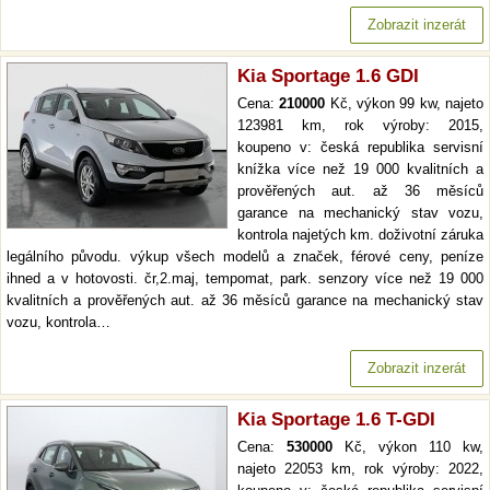
Zobrazit inzerát
Kia Sportage 1.6 GDI
Cena:
210000
Kč, výkon 99 kw, najeto
123981 km, rok výroby: 2015,
koupeno v: česká republika servisní
knížka více než 19 000 kvalitních a
prověřených aut. až 36 měsíců
garance na mechanický stav vozu,
kontrola najetých km. doživotní záruka
legálního původu. výkup všech modelů a značek, férové ceny, peníze
ihned a v hotovosti. čr,2.maj, tempomat, park. senzory více než 19 000
kvalitních a prověřených aut. až 36 měsíců garance na mechanický stav
vozu, kontrola…
Zobrazit inzerát
Kia Sportage 1.6 T-GDI
Cena:
530000
Kč, výkon 110 kw,
najeto 22053 km, rok výroby: 2022,