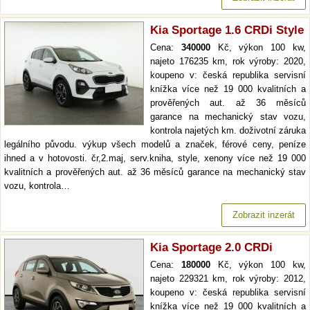
Kia Sportage 1.6 CRDi Style
Cena:
340000
Kč, výkon 100 kw,
najeto 176235 km, rok výroby: 2020,
koupeno v: česká republika servisní
knížka více než 19 000 kvalitních a
prověřených aut. až 36 měsíců
garance na mechanický stav vozu,
kontrola najetých km. doživotní záruka
legálního původu. výkup všech modelů a značek, férové ceny, peníze
ihned a v hotovosti. čr,2.maj, serv.kniha, style, xenony více než 19 000
kvalitních a prověřených aut. až 36 měsíců garance na mechanický stav
vozu, kontrola…
Zobrazit inzerát
Kia Sportage 2.0 CRDi
Cena:
180000
Kč, výkon 100 kw,
najeto 229321 km, rok výroby: 2012,
koupeno v: česká republika servisní
knížka více než 19 000 kvalitních a