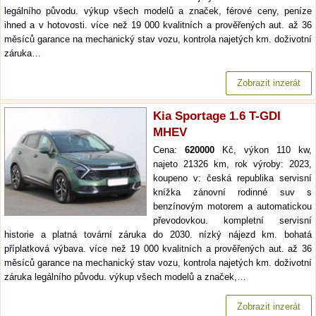
legálního původu. výkup všech modelů a značek, férové ceny, peníze
ihned a v hotovosti. více než 19 000 kvalitních a prověřených aut. až 36
měsíců garance na mechanický stav vozu, kontrola najetých km. doživotní
záruka…
Zobrazit inzerát
Kia Sportage 1.6 T-GDI
MHEV
Cena:
620000
Kč, výkon 110 kw,
najeto 21326 km, rok výroby: 2023,
koupeno v: česká republika servisní
knížka zánovní rodinné suv s
benzínovým motorem a automatickou
převodovkou. kompletní servisní
historie a platná tovární záruka do 2030. nízký nájezd km. bohatá
příplatková výbava. více než 19 000 kvalitních a prověřených aut. až 36
měsíců garance na mechanický stav vozu, kontrola najetých km. doživotní
záruka legálního původu. výkup všech modelů a značek,…
Zobrazit inzerát