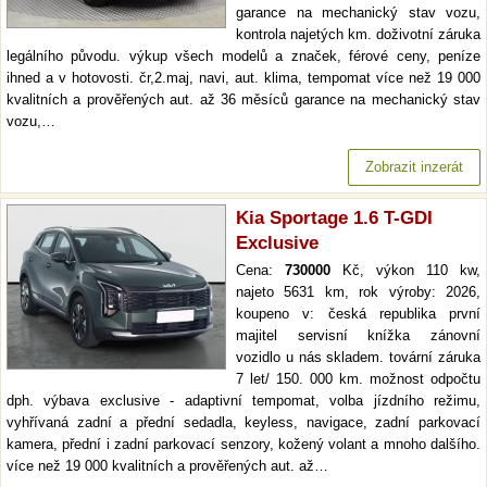
garance na mechanický stav vozu,
kontrola najetých km. doživotní záruka
legálního původu. výkup všech modelů a značek, férové ceny, peníze
ihned a v hotovosti. čr,2.maj, navi, aut. klima, tempomat více než 19 000
kvalitních a prověřených aut. až 36 měsíců garance na mechanický stav
vozu,…
Zobrazit inzerát
Kia Sportage 1.6 T-GDI
Exclusive
Cena:
730000
Kč, výkon 110 kw,
najeto 5631 km, rok výroby: 2026,
koupeno v: česká republika první
majitel servisní knížka zánovní
vozidlo u nás skladem. tovární záruka
7 let/ 150. 000 km. možnost odpočtu
dph. výbava exclusive - adaptivní tempomat, volba jízdního režimu,
vyhřívaná zadní a přední sedadla, keyless, navigace, zadní parkovací
kamera, přední i zadní parkovací senzory, kožený volant a mnoho dalšího.
více než 19 000 kvalitních a prověřených aut. až…