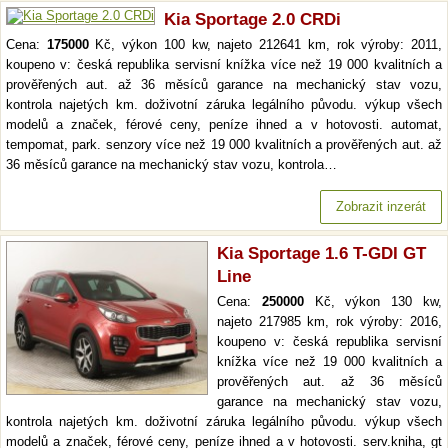
Kia Sportage 2.0 CRDi
Cena:
175000
Kč, výkon 100 kw, najeto 212641 km, rok výroby: 2011,
koupeno v: česká republika servisní knížka více než 19 000 kvalitních a
prověřených aut. až 36 měsíců garance na mechanický stav vozu,
kontrola najetých km. doživotní záruka legálního původu. výkup všech
modelů a značek, férové ceny, peníze ihned a v hotovosti. automat,
tempomat, park. senzory více než 19 000 kvalitních a prověřených aut. až
36 měsíců garance na mechanický stav vozu, kontrola…
Zobrazit inzerát
Kia Sportage 1.6 T-GDI GT
Line
Cena:
250000
Kč, výkon 130 kw,
najeto 217985 km, rok výroby: 2016,
koupeno v: česká republika servisní
knížka více než 19 000 kvalitních a
prověřených aut. až 36 měsíců
garance na mechanický stav vozu,
kontrola najetých km. doživotní záruka legálního původu. výkup všech
modelů a značek, férové ceny, peníze ihned a v hotovosti. serv.kniha, gt