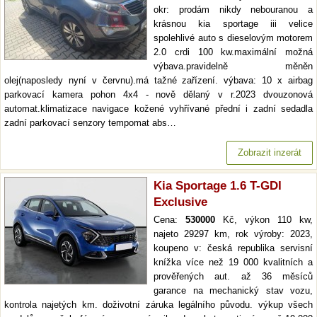
okr: prodám nikdy nebouranou a
krásnou kia sportage iii velice
spolehlivé auto s dieselovým motorem
2.0 crdi 100 kw.maximální možná
výbava.pravidelně měněn
olej(naposledy nyní v červnu).má tažné zařízení. výbava: 10 x airbag
parkovací kamera pohon 4x4 - nově dělaný v r.2023 dvouzonová
automat.klimatizace navigace kožené vyhřívané přední i zadní sedadla
zadní parkovací senzory tempomat abs…
Zobrazit inzerát
Kia Sportage 1.6 T-GDI
Exclusive
Cena:
530000
Kč, výkon 110 kw,
najeto 29297 km, rok výroby: 2023,
koupeno v: česká republika servisní
knížka více než 19 000 kvalitních a
prověřených aut. až 36 měsíců
garance na mechanický stav vozu,
kontrola najetých km. doživotní záruka legálního původu. výkup všech