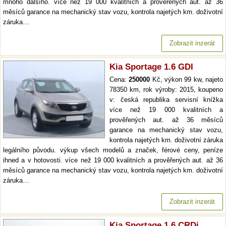
mnoho dalšího. více než 19 000 kvalitních a prověřených aut. až 36
měsíců garance na mechanický stav vozu, kontrola najetých km. doživotní
záruka…
Zobrazit inzerát
Kia Sportage 1.6 GDI
Cena:
250000
Kč, výkon 99 kw, najeto
78350 km, rok výroby: 2015, koupeno
v: česká republika servisní knížka
více než 19 000 kvalitních a
prověřených aut. až 36 měsíců
garance na mechanický stav vozu,
kontrola najetých km. doživotní záruka
legálního původu. výkup všech modelů a značek, férové ceny, peníze
ihned a v hotovosti. více než 19 000 kvalitních a prověřených aut. až 36
měsíců garance na mechanický stav vozu, kontrola najetých km. doživotní
záruka…
Zobrazit inzerát
Kia Sportage 1.6 CRDi