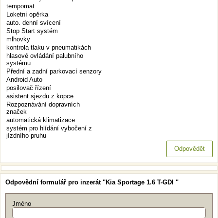
tempomat
Loketní opěrka
auto. denní svícení
Stop Start systém
mlhovky
kontrola tlaku v pneumatikách
hlasové ovládání palubního
systému
Přední a zadní parkovací senzory
Android Auto
posilovač řízení
asistent sjezdu z kopce
Rozpoznávání dopravních
značek
automatická klimatizace
systém pro hlídání vybočení z
jízdního pruhu
Odpovědět
Odpovědní formulář pro inzerát "Kia Sportage 1.6 T-GDI "
Jméno