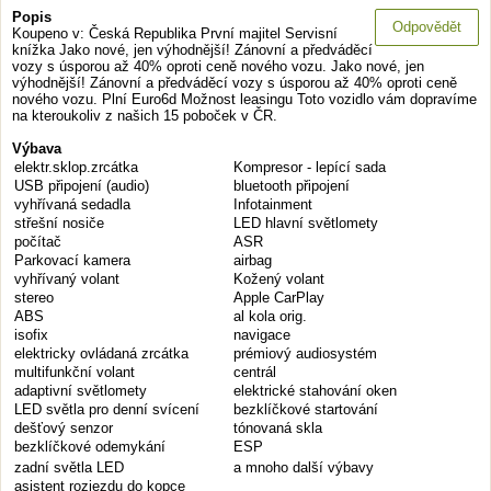
Popis
Odpovědět
Koupeno v: Česká Republika První majitel Servisní
knížka Jako nové, jen výhodnější! Zánovní a předváděcí
vozy s úsporou až 40% oproti ceně nového vozu. Jako nové, jen
výhodnější! Zánovní a předváděcí vozy s úsporou až 40% oproti ceně
nového vozu. Plní Euro6d Možnost leasingu Toto vozidlo vám dopravíme
na kteroukoliv z našich 15 poboček v ČR.
Výbava
elektr.sklop.zrcátka
Kompresor - lepící sada
USB připojení (audio)
bluetooth připojení
vyhřívaná sedadla
Infotainment
střešní nosiče
LED hlavní světlomety
počítač
ASR
Parkovací kamera
airbag
vyhřívaný volant
Kožený volant
stereo
Apple CarPlay
ABS
al kola orig.
isofix
navigace
elektricky ovládaná zrcátka
prémiový audiosystém
multifunkční volant
centrál
adaptivní světlomety
elektrické stahování oken
LED světla pro denní svícení
bezklíčkové startování
dešťový senzor
tónovaná skla
bezklíčkové odemykání
ESP
zadní světla LED
a mnoho další výbavy
asistent rozjezdu do kopce