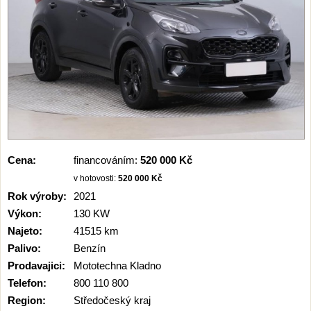
Cena:
financováním:
520 000 Kč
v hotovosti:
520 000 Kč
Rok výroby:
2021
Výkon:
130 KW
Najeto:
41515 km
Palivo:
Benzín
Prodavajici:
Mototechna Kladno
Telefon:
800 110 800
Region:
Středočeský kraj