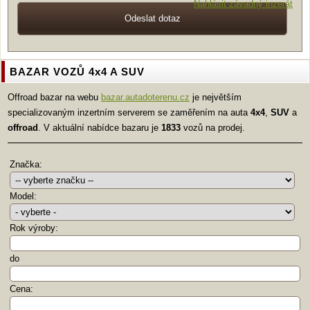
Nahlásit závadný inzerát
BAZAR VOZŮ 4x4 A SUV
Offroad bazar na webu
bazar.autadoterenu.cz
je největším
specializovaným inzertním serverem se zaměřením na auta
4x4
,
SUV
a
offroad
. V aktuální nabídce bazaru je
1833
vozů na prodej.
Značka:
Model:
Rok výroby:
do
Cena: