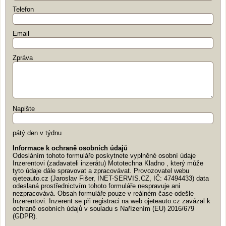
Telefon
Email
Zpráva
Napište
pátý den v týdnu
Informace k ochraně osobních údajů
Odesláním tohoto formuláře poskytnete vyplněné osobní údaje
Inzerentovi (zadavateli inzerátu) Mototechna Kladno , který může
tyto údaje dále spravovat a zpracovávat. Provozovatel webu
ojeteauto.cz (Jaroslav Fišer, INET-SERVIS.CZ, IČ: 47494433) data
odeslaná prostřednictvím tohoto formuláře nespravuje ani
nezpracovává. Obsah formuláře pouze v reálném čase odešle
Inzerentovi. Inzerent se při registraci na web ojeteauto.cz zavázal k
ochraně osobních údajů v souladu s Nařízením (EU) 2016/679
(GDPR).