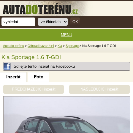
MENU
Auta do terénu
>
Offroad bazar 4x4
>
Kia
>
Sportage
> Kia Sportage 1.6 T-GDI
Kia Sportage 1.6 T-GDI
Sdílejte tento inzerát na Facebooku
Inzerát
Foto
PŘEDCHÁZEJÍCÍ inzerát
NÁSLEDUJÍCÍ inzerát