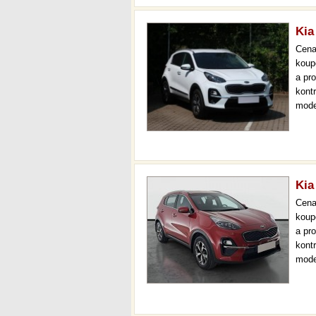
Kia
Cen
koup
a pr
kont
mode
čr,2.
až 3
Kia
Cen
koup
a pr
kont
mode
000 
mech