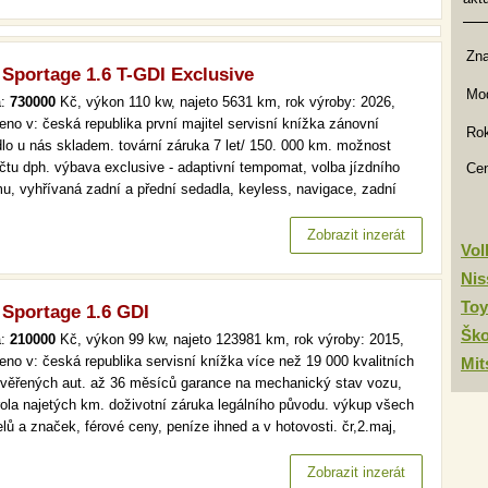
Zn
 Sportage 1.6 T-GDI Exclusive
Mod
a:
730000
Kč, výkon 110 kw, najeto 5631 km, rok výroby: 2026,
eno v: česká republika první majitel servisní knížka zánovní
Rok
dlo u nás skladem. tovární záruka 7 let/ 150. 000 km. možnost
čtu dph. výbava exclusive - adaptivní tempomat, volba jízdního
Ce
mu, vyhřívaná zadní a přední sedadla, keyless, navigace, zadní
ovací kamera, přední i zadní parkovací senzory, kožený volant a
o dalšího. více než 19 000 kvalitních a prověřených aut. až…
Zobrazit inzerát
Vo
Nis
Toy
 Sportage 1.6 GDI
Šk
a:
210000
Kč, výkon 99 kw, najeto 123981 km, rok výroby: 2015,
eno v: česká republika servisní knížka více než 19 000 kvalitních
Mit
ověřených aut. až 36 měsíců garance na mechanický stav vozu,
rola najetých km. doživotní záruka legálního původu. výkup všech
lů a značek, férové ceny, peníze ihned a v hotovosti. čr,2.maj,
omat, park. senzory více než 19 000 kvalitních a prověřených aut.
6 měsíců garance na mechanický stav vozu, kontrola…
Zobrazit inzerát