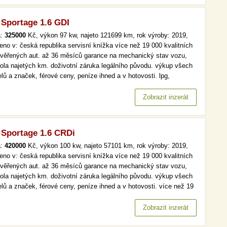
 Sportage 1.6 GDI
a:
325000
Kč, výkon 97 kw, najeto 121699 km, rok výroby: 2019,
eno v: česká republika servisní knížka více než 19 000 kvalitních
ověřených aut. až 36 měsíců garance na mechanický stav vozu,
rola najetých km. doživotní záruka legálního původu. výkup všech
lů a značek, férové ceny, peníze ihned a v hotovosti. lpg,
maj, serv.kniha, navi více než 19 000 kvalitních a prověřených aut.
6 měsíců garance na mechanický stav vozu, kontrola…
Zobrazit inzerát
 Sportage 1.6 CRDi
a:
420000
Kč, výkon 100 kw, najeto 57101 km, rok výroby: 2019,
eno v: česká republika servisní knížka více než 19 000 kvalitních
ověřených aut. až 36 měsíců garance na mechanický stav vozu,
rola najetých km. doživotní záruka legálního původu. výkup všech
lů a značek, férové ceny, peníze ihned a v hotovosti. více než 19
kvalitních a prověřených aut. až 36 měsíců garance na
anický stav vozu, kontrola najetých km. doživotní záruka…
Zobrazit inzerát