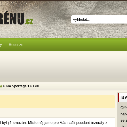
ky
Recenze
x4
> Kia Sportage 1.6 GDI
BA
Off
nej
se 
DI
byl již smazán. Místo něj jsme pro Vás našli podobné inzeráty z
akt