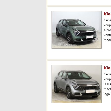
Kia
Cen
koup
a pr
kont
mode
000 
mech
Kia
Cen
koup
000 
mech
legá
ihne
36 m