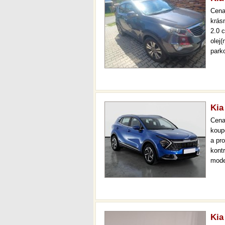
Cen
krás
2.0 
olej
park
auto
zadn
Kia
Cen
koup
a pr
kont
mode
000 
mech
Kia