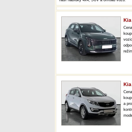
Kia
Cen
koup
vozi
odpo
reži
park
mnoh
Kia
Cen
koup
a pr
kont
mode
temp
až 3