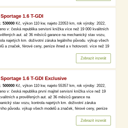
 Sportage 1.6 T-GDI
a:
530000
Kč, výkon 110 kw, najeto 22053 km, rok výroby: 2022,
eno v: česká republika servisní knížka více než 19 000 kvalitních
ověřených aut. až 36 měsíců garance na mechanický stav vozu,
rola najetých km. doživotní záruka legálního původu. výkup všech
lů a značek, férové ceny, peníze ihned a v hotovosti. více než 19
kvalitních a prověřených aut. až 36 měsíců garance na
anický stav vozu, kontrola najetých km. doživotní záruka…
Zobrazit inzerát
 Sportage 1.6 T-GDI Exclusive
a:
500000
Kč, výkon 110 kw, najeto 55357 km, rok výroby: 2022,
eno v: česká republika první majitel servisní knížka více než 19
kvalitních a prověřených aut. až 36 měsíců garance na
anický stav vozu, kontrola najetých km. doživotní záruka
lního původu. výkup všech modelů a značek, férové ceny, peníze
d a v hotovosti. více než 19 000 kvalitních a prověřených aut. až
ěsíců garance na mechanický stav vozu, kontrola najetých km.…
Zobrazit inzerát