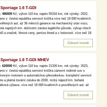
 Sportage 1.6 T-GDI
a:
480000
Kč, výkon 110 kw, najeto 55316 km, rok výroby: 2022,
eno v: česká republika servisní knížka více než 19 000 kvalitních
ověřených aut. až 36 měsíců garance na mechanický stav vozu,
rola najetých km. doživotní záruka legálního původu. výkup všech
lů a značek, férové ceny, peníze ihned a v hotovosti. více než 19
kvalitních a prověřených aut. až 36 měsíců garance na
anický stav vozu, kontrola najetých km. doživotní záruka…
Zobrazit inzerát
 Sportage 1.6 T-GDI MHEV
a:
620000
Kč, výkon 110 kw, najeto 21326 km, rok výroby: 2023,
eno v: česká republika servisní knížka zánovní rodinné suv s
ínovým motorem a automatickou převodovkou. kompletní servisní
orie a platná tovární záruka do 2030. nízký nájezd km. bohatá
latková výbava. více než 19 000 kvalitních a prověřených aut. až
ěsíců garance na mechanický stav vozu, kontrola najetých km.
votní záruka legálního původu. výkup všech modelů a značek,…
Zobrazit inzerát