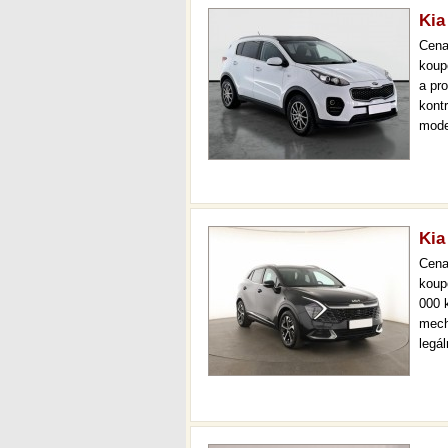
Kia
Cen
koup
a pr
kont
mode
000 
mech
Kia
Cen
koup
000 
mech
legá
ihne
36 m