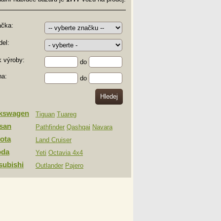
ačka:
el:
 výroby:
do
na:
do
lkswagen
Tiguan
Tuareg
san
Pathfinder
Qashqai
Navara
ota
Land Cruiser
oda
Yeti
Octavia 4x4
subishi
Outlander
Pajero