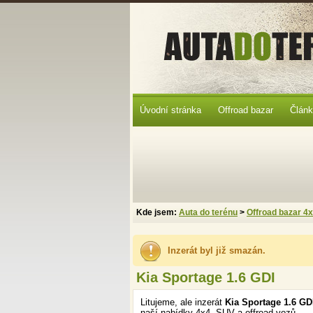
Úvodní stránka
Offroad bazar
Člán
Kde jsem:
Auta do terénu
>
Offroad bazar 4
Inzerát byl již smazán.
Kia Sportage 1.6 GDI
Litujeme, ale inzerát
Kia Sportage 1.6 G
naší nabídky 4x4, SUV a offroad vozů.