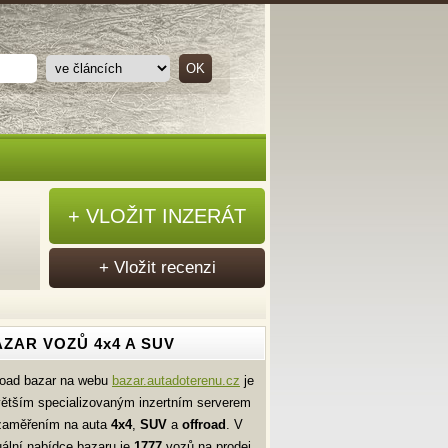
+ VLOŽIT INZERÁT
+ Vložit recenzi
ZAR VOZŮ 4x4 A SUV
road bazar na webu
bazar.autadoterenu.cz
je
větším specializovaným inzertním serverem
zaměřením na auta
4x4
,
SUV
a
offroad
. V
uální nabídce bazaru je
1777
vozů na prodej.