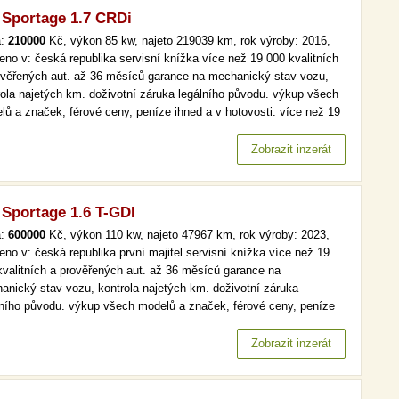
 Sportage 1.7 CRDi
a:
210000
Kč, výkon 85 kw, najeto 219039 km, rok výroby: 2016,
eno v: česká republika servisní knížka více než 19 000 kvalitních
ověřených aut. až 36 měsíců garance na mechanický stav vozu,
rola najetých km. doživotní záruka legálního původu. výkup všech
lů a značek, férové ceny, peníze ihned a v hotovosti. více než 19
kvalitních a prověřených aut. až 36 měsíců garance na
anický stav vozu, kontrola najetých km. doživotní záruka…
Zobrazit inzerát
 Sportage 1.6 T-GDI
a:
600000
Kč, výkon 110 kw, najeto 47967 km, rok výroby: 2023,
eno v: česká republika první majitel servisní knížka více než 19
kvalitních a prověřených aut. až 36 měsíců garance na
anický stav vozu, kontrola najetých km. doživotní záruka
lního původu. výkup všech modelů a značek, férové ceny, peníze
d a v hotovosti. více než 19 000 kvalitních a prověřených aut. až
ěsíců garance na mechanický stav vozu, kontrola najetých km.…
Zobrazit inzerát