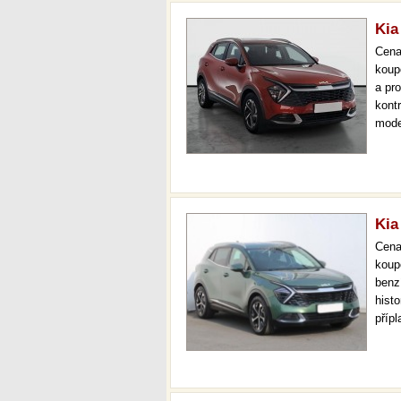
Kia
Cen
koup
a pr
kont
mode
000 
mech
Kia
Cen
koup
benz
hist
příp
36 m
doži