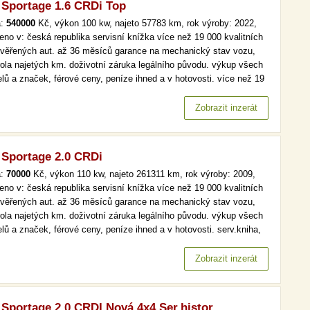
 Sportage 1.6 CRDi Top
a:
540000
Kč, výkon 100 kw, najeto 57783 km, rok výroby: 2022,
eno v: česká republika servisní knížka více než 19 000 kvalitních
ověřených aut. až 36 měsíců garance na mechanický stav vozu,
rola najetých km. doživotní záruka legálního původu. výkup všech
lů a značek, férové ceny, peníze ihned a v hotovosti. více než 19
kvalitních a prověřených aut. až 36 měsíců garance na
anický stav vozu, kontrola najetých km. doživotní záruka…
Zobrazit inzerát
 Sportage 2.0 CRDi
a:
70000
Kč, výkon 110 kw, najeto 261311 km, rok výroby: 2009,
eno v: česká republika servisní knížka více než 19 000 kvalitních
ověřených aut. až 36 měsíců garance na mechanický stav vozu,
rola najetých km. doživotní záruka legálního původu. výkup všech
lů a značek, férové ceny, peníze ihned a v hotovosti. serv.kniha,
 klima více než 19 000 kvalitních a prověřených aut. až 36 měsíců
nce na mechanický stav vozu, kontrola najetých km.…
Zobrazit inzerát
 Sportage 2,0 CRDI,Nová 4x4,Ser.histor