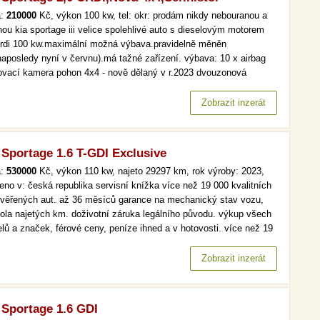
a:
210000
Kč, výkon 100 kw, tel: okr: prodám nikdy nebouranou a
nou kia sportage iii velice spolehlivé auto s dieselovým motorem
crdi 100 kw.maximální možná výbava.pravidelně měněn
(naposledy nyní v červnu).má tažné zařízení. výbava: 10 x airbag
ovací kamera pohon 4x4 - nově dělaný v r.2023 dvouzonová
mat.klimatizace navigace kožené vyhřívané přední i zadní sedadla
í parkovací senzory tempomat abs…
Zobrazit inzerát
 Sportage 1.6 T-GDI Exclusive
a:
530000
Kč, výkon 110 kw, najeto 29297 km, rok výroby: 2023,
eno v: česká republika servisní knížka více než 19 000 kvalitních
ověřených aut. až 36 měsíců garance na mechanický stav vozu,
rola najetých km. doživotní záruka legálního původu. výkup všech
lů a značek, férové ceny, peníze ihned a v hotovosti. více než 19
kvalitních a prověřených aut. až 36 měsíců garance na
anický stav vozu, kontrola najetých km. doživotní záruka…
Zobrazit inzerát
 Sportage 1.6 GDI