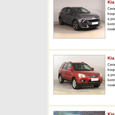
Kia
Cen
koup
a pr
kont
mode
000 
mech
Kia
Cen
koup
a pr
kont
mode
aut.
gara
Kia